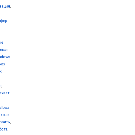
изация
,
уфер
ые
тевая
indows
lbox
x
е
,
захват
ualbox
ox как
новить
,
бота
,