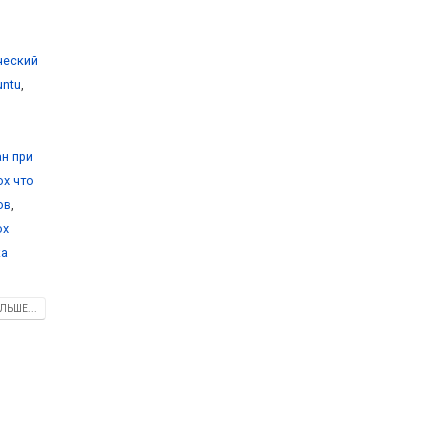
ический
untu
,
ан при
ox что
ов
,
ox
ка
ЛЬШЕ...