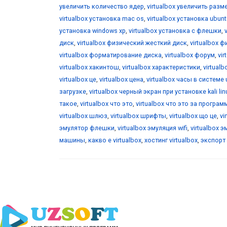
увеличить количество ядер
,
virtualbox увеличить разм
virtualbox установка mac os
,
virtualbox установка ubunt
установка windows xp
,
virtualbox установка с флешки
,
диск
,
virtualbox физический жесткий диск
,
virtualbox 
virtualbox форматирование диска
,
virtualbox форум
,
vi
virtualbox хакинтош
,
virtualbox характеристики
,
virtualb
virtualbox це
,
virtualbox цена
,
virtualbox часы в системе 
загрузке
,
virtualbox черный экран при установке kali lin
такое
,
virtualbox что это
,
virtualbox что это за програм
virtualbox шлюз
,
virtualbox шрифты
,
virtualbox що це
,
vi
эмулятор флешки
,
virtualbox эмуляция wifi
,
virtualbox 
машины
,
какво е virtualbox
,
хостинг virtualbox
,
экспорт 