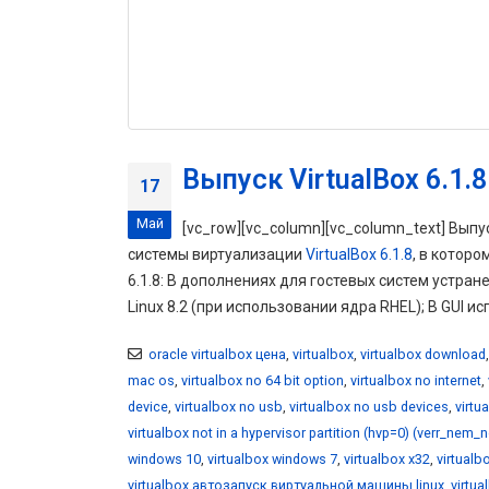
Выпуск VirtualBox 6.1.8
17
Май
[vc_row][vc_column][vc_column_text] Выпу
системы виртуализации
VirtualBox 6.1.8
, в котор
6.1.8: В дополнениях для гостевых систем устранен
Linux 8.2 (при использовании ядра RHEL); В GUI и
oracle virtualbox цена
,
virtualbox
,
virtualbox download
mac os
,
virtualbox no 64 bit option
,
virtualbox no internet
,
device
,
virtualbox no usb
,
virtualbox no usb devices
,
virtu
virtualbox not in a hypervisor partition (hvp=0) (verr_nem_
windows 10
,
virtualbox windows 7
,
virtualbox x32
,
virtualb
virtualbox автозапуск виртуальной машины linux
,
virtu