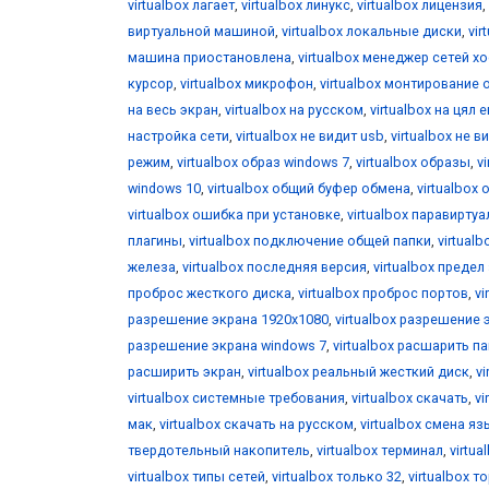
virtualbox лагает
,
virtualbox линукс
,
virtualbox лицензия
,
виртуальной машиной
,
virtualbox локальные диски
,
vir
машина приостановлена
,
virtualbox менеджер сетей х
курсор
,
virtualbox микрофон
,
virtualbox монтирование 
на весь экран
,
virtualbox на русском
,
virtualbox на цял 
настройка сети
,
virtualbox не видит usb
,
virtualbox не 
режим
,
virtualbox образ windows 7
,
virtualbox образы
,
v
windows 10
,
virtualbox общий буфер обмена
,
virtualbox 
virtualbox ошибка при установке
,
virtualbox паравирту
плагины
,
virtualbox подключение общей папки
,
virtual
железа
,
virtualbox последняя версия
,
virtualbox предел
проброс жесткого диска
,
virtualbox проброс портов
,
vi
разрешение экрана 1920x1080
,
virtualbox разрешение 
разрешение экрана windows 7
,
virtualbox расшарить п
расширить экран
,
virtualbox реальный жесткий диск
,
v
virtualbox системные требования
,
virtualbox скачать
,
vi
мак
,
virtualbox скачать на русском
,
virtualbox смена я
твердотельный накопитель
,
virtualbox терминал
,
virtua
virtualbox типы сетей
,
virtualbox только 32
,
virtualbox т