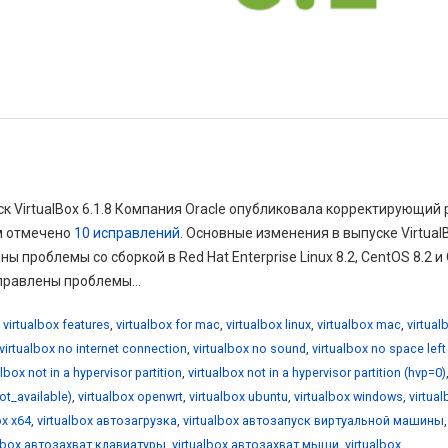
ск VirtualBox 6.1.8 Компания Oracle опубликовала корректирующий 
ом отмечено
10 исправлений
. Основные изменения в выпуске Virtual
ы проблемы со сборкой в Red Hat Enterprise Linux 8.2, CentOS 8.2 и 
справлены проблемы...
,
virtualbox features
,
virtualbox for mac
,
virtualbox linux
,
virtualbox mac
,
virtual
virtualbox no internet connection
,
virtualbox no sound
,
virtualbox no space left
albox not in a hypervisor partition
,
virtualbox not in a hypervisor partition (hvp=0)
not_available)
,
virtualbox openwrt
,
virtualbox ubuntu
,
virtualbox windows
,
virtua
ox x64
,
virtualbox автозагрузка
,
virtualbox автозапуск виртуальной машины
,
albox автозахват клавиатуры
,
virtualbox автозахват мыши
,
virtualbox