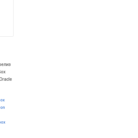
релиз
Box
Oracle
box
 on
,
lbox