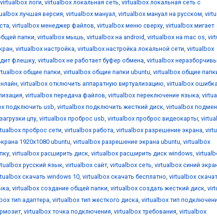
virtualbox логи
,
virtualbox локальная сеть
,
virtualbox локальная сеть с
tualbox лучшая версия
,
virtualbox мануал
,
virtualbox мануал на русском
,
virt
оста
,
virtualbox менеджер файлов
,
virtualbox меню сверху
,
virtualbox мигает
общей папки
,
virtualbox мышь
,
virtualbox на android
,
virtualbox на mac os
,
vir
екран
,
virtualbox настройка
,
virtualbox настройка локальной сети
,
virtualbox
видит флешку
,
virtualbox не работает буфер обмена
,
virtualbox неразборчив
irtualbox общие папки
,
virtualbox общие папки ubuntu
,
virtualbox общие папк
онлайн
,
virtualbox отключить аппаратную виртуализацию
,
virtualbox ошибк
ализация
,
virtualbox передача файлов
,
virtualbox переключение языка
,
virtu
box подключить usb
,
virtualbox подключить жесткий диск
,
virtualbox подме
 загрузки цпу
,
virtualbox проброс usb
,
virtualbox проброс видеокарты
,
virtu
rtualbox проброс сети
,
virtualbox работа
,
virtualbox разрешение экрана
,
virt
экрана 1920x1080 ubuntu
,
virtualbox разрешение экрана ubuntu
,
virtualbox
апку
,
virtualbox расширить диск
,
virtualbox расширить диск windows
,
virtual
irtualbox русский язык
,
virtualbox сайт
,
virtualbox сеть
,
virtualbox синий экра
rtualbox скачать windows 10
,
virtualbox скачать бесплатно
,
virtualbox скача
зыка
,
virtualbox создание общей папки
,
virtualbox создать жесткий диск
,
vir
lbox тип адаптера
,
virtualbox тип жесткого диска
,
virtualbox тип подключен
ормозит
,
virtualbox точка подключения
,
virtualbox требования
,
virtualbox