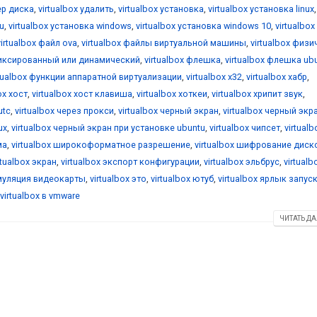
ер диска
,
virtualbox удалить
,
virtualbox установка
,
virtualbox установка linux
,
u
,
virtualbox установка windows
,
virtualbox установка windows 10
,
virtualbox
virtualbox файл ova
,
virtualbox файлы виртуальной машины
,
virtualbox физ
фиксированный или динамический
,
virtualbox флешка
,
virtualbox флешка ub
rtualbox функции аппаратной виртуализации
,
virtualbox х32
,
virtualbox хабр
,
ox хост
,
virtualbox хост клавиша
,
virtualbox хоткеи
,
virtualbox хрипит звук
,
utc
,
virtualbox через прокси
,
virtualbox черный экран
,
virtualbox черный экр
ux
,
virtualbox черный экран при установке ubuntu
,
virtualbox чипсет
,
virtualb
ма
,
virtualbox широкоформатное разрешение
,
virtualbox шифрование диск
rtualbox экран
,
virtualbox экспорт конфигурации
,
virtualbox эльбрус
,
virtualb
эмуляция видеокарты
,
virtualbox это
,
virtualbox ютуб
,
virtualbox ярлык запус
virtualbox в vmware
ЧИТАТЬ ДА