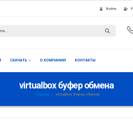
Войти
Р
И
СКАЧАТЬ
О КОМПАНИИ
КОНТАКТЫ
virtualbox буфер обмена
Главная
»
virtualbox буфер обмена