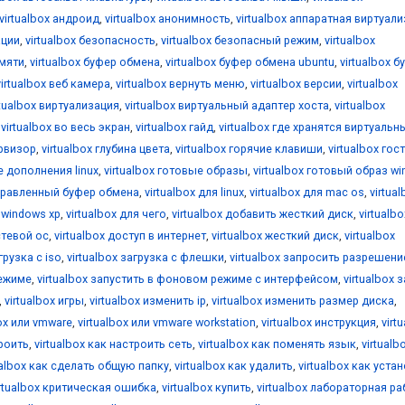
virtualbox андроид
,
virtualbox анонимность
,
virtualbox аппаратная виртуал
ации
,
virtualbox безопасность
,
virtualbox безопасный режим
,
virtualbox
амяти
,
virtualbox буфер обмена
,
virtualbox буфер обмена ubuntu
,
virtualbox б
virtualbox веб камера
,
virtualbox вернуть меню
,
virtualbox версии
,
virtualbox
rtualbox виртуализация
,
virtualbox виртуальный адаптер хоста
,
virtualbox
,
virtualbox во весь экран
,
virtualbox гайд
,
virtualbox где хранятся виртуальн
ервизор
,
virtualbox глубина цвета
,
virtualbox горячие клавиши
,
virtualbox гос
е дополнения linux
,
virtualbox готовые образы
,
virtualbox готовый образ w
аправленный буфер обмена
,
virtualbox для linux
,
virtualbox для mac os
,
virtua
я windows xp
,
virtualbox для чего
,
virtualbox добавить жесткий диск
,
virtualbo
стевой ос
,
virtualbox доступ в интернет
,
virtualbox жесткий диск
,
virtualbox
грузка с iso
,
virtualbox загрузка с флешки
,
virtualbox запросить разрешени
режиме
,
virtualbox запустить в фоновом режиме с интерфейсом
,
virtualbox 
,
virtualbox игры
,
virtualbox изменить ip
,
virtualbox изменить размер диска
,
box или vmware
,
virtualbox или vmware workstation
,
virtualbox инструкция
,
virt
троить
,
virtualbox как настроить сеть
,
virtualbox как поменять язык
,
virtualb
ualbox как сделать общую папку
,
virtualbox как удалить
,
virtualbox как уста
irtualbox критическая ошибка
,
virtualbox купить
,
virtualbox лабораторная ра