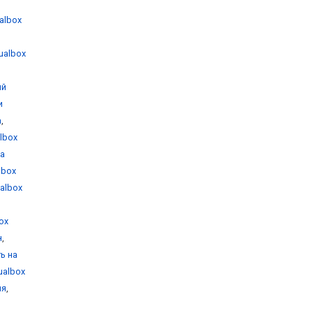
ualbox
tualbox
ый
и
а
,
albox
на
albox
ualbox
box
н
,
ть на
tualbox
ия
,