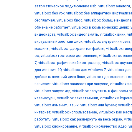
автоматическое подключение usb
,
virtualbox аналоги
,
virtualbox без vt-x
,
virtualbox без аппаратной виртуализ
бесплатная
,
virtualbox биос
,
virtualbox больше видеоп
обмена не работает
,
virtualbox в коммерческих целях
,
видеокарта
,
virtualbox видеопамять
,
virtualbox вики
,
vi
виртуальный жесткий диск
,
virtualbox внутренняя сеть
машины
,
virtualbox где хранятся файлы
,
virtualbox гип
ос
,
virtualbox гостевые дополнения
,
virtualbox гостевы
7
,
virtualbox графический контроллер
,
virtualbox двун
для windows 10
,
virtualbox для windows 7
,
virtualbox дл
добавить жесткий диск linux
,
virtualbox дополнения го
зависает
,
virtualbox зависает при запуске
,
virtualbox за
virtualbox запуск игр
,
virtualbox запустить в фоновом 
клавиатуры
,
virtualbox захват мыши
,
virtualbox и hyper-v
virtualbox изменить язык
,
virtualbox или hyper-v
,
virtual
интернет
,
virtualbox использование
,
virtualbox как нас
работать
,
virtualbox как развернуть на весь экран
,
virt
virtualbox клонирование
,
virtualbox количество ядер
,
v