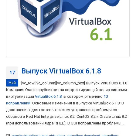
Выпуск VirtualBox 6.1.8
17
Май
[vc_row][vc_column][vc_column_text] Выпуск VirtualBox 6.1.8
Компания Oracle опубликовала корректирующий релиз системы
виртуализации
VirtualBox 6.1.8
, в котором отмечено
10
исправлений
. Основные изменения в выпуске VirtualBox 6.1.8: В
дополнениях для гостевых систем устранены проблемы со
сборкой в Red Hat Enterprise Linux 8.2, CentOS 8.2 и Oracle Linux 8.2
(при использовании ядра RHEL); В GUI исправлены проблемы...
oracle virtualbox цена
,
virtualbox
,
virtualbox download
,
virtualbox