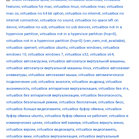
features
,
virtualbox for mac
,
virtualbox linux
,
virtualbox mac
,
virtualbox
mac os
,
virtualbox no 64 bit option
,
virtualbox no internet
,
virtualbox no
internet connection
,
virtualbox no sound
,
virtualbox no space left on
device
,
virtualbox no usb
,
virtualbox no usb devices
,
virtualbox not in a
hypervisor partition
,
virtualbox not in a hypervisor partition (hvp=0)
,
virtualbox not in a hypervisor partition (hvp=0) (verr_nem_not_available)
,
virtualbox openwrt
,
virtualbox ubuntu
,
virtualbox windows
,
virtualbox
windows 10
,
virtualbox windows 7
,
virtualbox x32
,
virtualbox x64
,
virtualbox автозагрузка
,
virtualbox автозапуск виртуальной машины
,
virtualbox автозапуск виртуальной машины linux
,
virtualbox автозахват
клавиатуры
,
virtualbox автозахват мыши
,
virtualbox автоматическое
подключение usb
,
virtualbox аналоги
,
virtualbox андроид
,
virtualbox
анонимность
,
virtualbox аппаратная виртуализация
,
virtualbox без vt-x
,
virtualbox без аппаратной виртуализации
,
virtualbox безопасность
,
virtualbox безопасный режим
,
virtualbox бесплатная
,
virtualbox биос
,
virtualbox больше видеопамяти
,
virtualbox буфер обмена
,
virtualbox
буфер обмена ubuntu
,
virtualbox буфер обмена не работает
,
virtualbox в
коммерческих целях
,
virtualbox веб камера
,
virtualbox вернуть меню
,
virtualbox версии
,
virtualbox видеокарта
,
virtualbox видеопамять
,
virtualbox вики
,
virtualbox виртуализация
,
virtualbox виртуальный