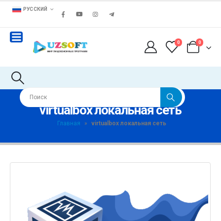
РУССКИЙ
0
0
virtualbox локальная сеть
Главная
»
virtualbox локальная сеть