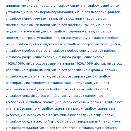
аппаратную виртуализацию
,
virtualbox ошибка
,
virtualbox ошибка при
установке
,
virtualbox паравиртуализация
,
virtualbox передача файлов
,
virtualbox переключение языка
,
virtualbox плагины
,
virtualbox
подключение общей папки
,
virtualbox подключить usb
,
virtualbox
подключить жесткий диск
,
virtualbox подмена железа
,
virtualbox
последняя версия
,
virtualbox предел загрузки цпу
,
virtualbox проброс
usb
,
virtualbox проброс видеокарты
,
virtualbox проброс жесткого диска
,
virtualbox проброс портов
,
virtualbox проброс сети
,
virtualbox работа
,
virtualbox разрешение экрана
,
virtualbox разрешение экрана
1920x1080
,
virtualbox разрешение экрана 1920x1080 ubuntu
,
virtualbox
разрешение экрана ubuntu
,
virtualbox разрешение экрана windows 7
,
virtualbox расшарить папку
,
virtualbox расширить диск
,
virtualbox
расширить диск windows
,
virtualbox расширить экран
,
virtualbox
реальный жесткий диск
,
virtualbox русский язык
,
virtualbox сайт
,
virtualbox сеть
,
virtualbox синий экран
,
virtualbox системные
требования
,
virtualbox скачать
,
virtualbox скачать windows 10
,
virtualbox
скачать бесплатно
,
virtualbox скачать на мак
,
virtualbox скачать на
русском
,
virtualbox смена языка
,
virtualbox создание общей папки
,
virtualbox создать жесткий диск
,
virtualbox твердотельный накопитель
,
virtualbox терминал
,
virtualbox тип адаптера
,
virtualbox тип жесткого