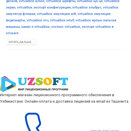
дисков
,
virtualbox шлюз
,
virtualbox шрифты
,
virtualbox що це
,
virtualbox
экран
,
virtualbox экспорт конфигурации
,
virtualbox эльбрус
,
virtualbox
эмулятор флешки
,
virtualbox эмуляция wifi
,
virtualbox эмуляция
видеокарты
,
virtualbox это
,
virtualbox ютуб
,
virtualbox ярлык запуска
машины
,
какво е virtualbox
,
хостинг virtualbox
,
экспорт virtualbox в
vmware
ЧИТАТЬ ДАЛЬШЕ...
Интернет-магазин лицензионного программного обеспечения в
Узбекистане. Онлайн-оплата и доставка лицензий на email из Ташкента.