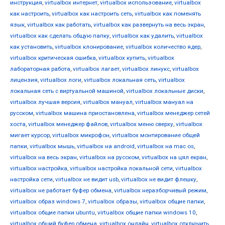
инструкция
,
virtualbox интернет
,
virtualbox использование
,
virtualbox
как настроить
,
virtualbox как настроить сеть
,
virtualbox как поменять
язык
,
virtualbox как работать
,
virtualbox как развернуть на весь экран
,
virtualbox как сделать общую папку
,
virtualbox как удалить
,
virtualbox
как установить
,
virtualbox клонирование
,
virtualbox количество ядер
,
virtualbox критическая ошибка
,
virtualbox купить
,
virtualbox
лабораторная работа
,
virtualbox лагает
,
virtualbox линукс
,
virtualbox
лицензия
,
virtualbox логи
,
virtualbox локальная сеть
,
virtualbox
локальная сеть с виртуальной машиной
,
virtualbox локальные диски
,
virtualbox лучшая версия
,
virtualbox мануал
,
virtualbox мануал на
русском
,
virtualbox машина приостановлена
,
virtualbox менеджер сетей
хоста
,
virtualbox менеджер файлов
,
virtualbox меню сверху
,
virtualbox
мигает курсор
,
virtualbox микрофон
,
virtualbox монтирование общей
папки
,
virtualbox мышь
,
virtualbox на android
,
virtualbox на mac os
,
virtualbox на весь экран
,
virtualbox на русском
,
virtualbox на цял екран
,
virtualbox настройка
,
virtualbox настройка локальной сети
,
virtualbox
настройка сети
,
virtualbox не видит usb
,
virtualbox не видит флешку
,
virtualbox не работает буфер обмена
,
virtualbox неразборчивый режим
,
virtualbox образ windows 7
,
virtualbox образы
,
virtualbox общие папки
,
virtualbox общие папки ubuntu
,
virtualbox общие папки windows 10
,
virtualbox общий буфер обмена
,
virtualbox онлайн
,
virtualbox отключить