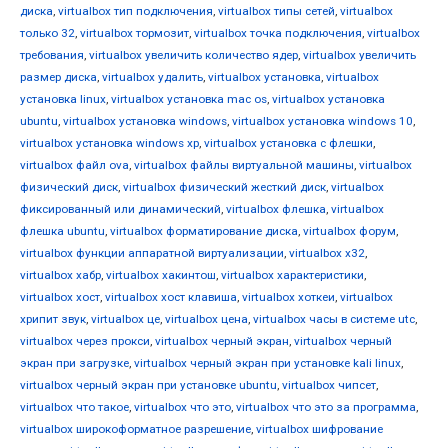
диска
,
virtualbox тип подключения
,
virtualbox типы сетей
,
virtualbox
только 32
,
virtualbox тормозит
,
virtualbox точка подключения
,
virtualbox
требования
,
virtualbox увеличить количество ядер
,
virtualbox увеличить
размер диска
,
virtualbox удалить
,
virtualbox установка
,
virtualbox
установка linux
,
virtualbox установка mac os
,
virtualbox установка
ubuntu
,
virtualbox установка windows
,
virtualbox установка windows 10
,
virtualbox установка windows xp
,
virtualbox установка с флешки
,
virtualbox файл ova
,
virtualbox файлы виртуальной машины
,
virtualbox
физический диск
,
virtualbox физический жесткий диск
,
virtualbox
фиксированный или динамический
,
virtualbox флешка
,
virtualbox
флешка ubuntu
,
virtualbox форматирование диска
,
virtualbox форум
,
virtualbox функции аппаратной виртуализации
,
virtualbox х32
,
virtualbox хабр
,
virtualbox хакинтош
,
virtualbox характеристики
,
virtualbox хост
,
virtualbox хост клавиша
,
virtualbox хоткеи
,
virtualbox
хрипит звук
,
virtualbox це
,
virtualbox цена
,
virtualbox часы в системе utc
,
virtualbox через прокси
,
virtualbox черный экран
,
virtualbox черный
экран при загрузке
,
virtualbox черный экран при установке kali linux
,
virtualbox черный экран при установке ubuntu
,
virtualbox чипсет
,
virtualbox что такое
,
virtualbox что это
,
virtualbox что это за программа
,
virtualbox широкоформатное разрешение
,
virtualbox шифрование