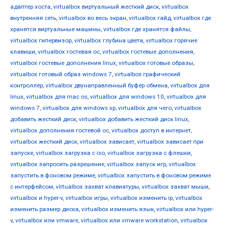
адаптер хоста
,
virtualbox виртуальный жесткий диск
,
virtualbox
внутренняя сеть
,
virtualbox во весь экран
,
virtualbox гайд
,
virtualbox где
хранятся виртуальные машины
,
virtualbox где хранятся файлы
,
virtualbox гипервизор
,
virtualbox глубина цвета
,
virtualbox горячие
клавиши
,
virtualbox гостевая ос
,
virtualbox гостевые дополнения
,
virtualbox гостевые дополнения linux
,
virtualbox готовые образы
,
virtualbox готовый образ windows 7
,
virtualbox графический
контроллер
,
virtualbox двунаправленный буфер обмена
,
virtualbox для
linux
,
virtualbox для mac os
,
virtualbox для windows 10
,
virtualbox для
windows 7
,
virtualbox для windows xp
,
virtualbox для чего
,
virtualbox
добавить жесткий диск
,
virtualbox добавить жесткий диск linux
,
virtualbox дополнения гостевой ос
,
virtualbox доступ в интернет
,
virtualbox жесткий диск
,
virtualbox зависает
,
virtualbox зависает при
запуске
,
virtualbox загрузка с iso
,
virtualbox загрузка с флешки
,
virtualbox запросить разрешение
,
virtualbox запуск игр
,
virtualbox
запустить в фоновом режиме
,
virtualbox запустить в фоновом режиме
с интерфейсом
,
virtualbox захват клавиатуры
,
virtualbox захват мыши
,
virtualbox и hyper-v
,
virtualbox игры
,
virtualbox изменить ip
,
virtualbox
изменить размер диска
,
virtualbox изменить язык
,
virtualbox или hyper-
v
,
virtualbox или vmware
,
virtualbox или vmware workstation
,
virtualbox