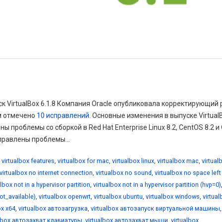
ск VirtualBox 6.1.8 Компания Oracle опубликовала корректирующий 
ом отмечено
10 исправлений
. Основные изменения в выпуске Virtual
ы проблемы со сборкой в Red Hat Enterprise Linux 8.2, CentOS 8.2 и 
справлены проблемы...
,
virtualbox features
,
virtualbox for mac
,
virtualbox linux
,
virtualbox mac
,
virtual
virtualbox no internet connection
,
virtualbox no sound
,
virtualbox no space left
albox not in a hypervisor partition
,
virtualbox not in a hypervisor partition (hvp=0)
not_available)
,
virtualbox openwrt
,
virtualbox ubuntu
,
virtualbox windows
,
virtua
ox x64
,
virtualbox автозагрузка
,
virtualbox автозапуск виртуальной машины
,
albox автозахват клавиатуры
,
virtualbox автозахват мыши
,
virtualbox