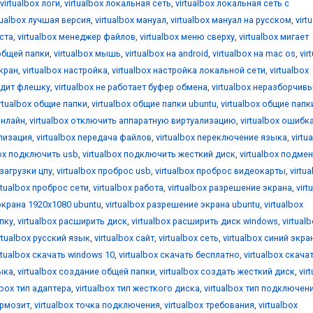
virtualbox логи
,
virtualbox локальная сеть
,
virtualbox локальная сеть с
tualbox лучшая версия
,
virtualbox мануал
,
virtualbox мануал на русском
,
virt
оста
,
virtualbox менеджер файлов
,
virtualbox меню сверху
,
virtualbox мигает
общей папки
,
virtualbox мышь
,
virtualbox на android
,
virtualbox на mac os
,
vir
екран
,
virtualbox настройка
,
virtualbox настройка локальной сети
,
virtualbox
видит флешку
,
virtualbox не работает буфер обмена
,
virtualbox неразборчив
irtualbox общие папки
,
virtualbox общие папки ubuntu
,
virtualbox общие папк
онлайн
,
virtualbox отключить аппаратную виртуализацию
,
virtualbox ошибк
ализация
,
virtualbox передача файлов
,
virtualbox переключение языка
,
virtu
box подключить usb
,
virtualbox подключить жесткий диск
,
virtualbox подме
 загрузки цпу
,
virtualbox проброс usb
,
virtualbox проброс видеокарты
,
virtu
rtualbox проброс сети
,
virtualbox работа
,
virtualbox разрешение экрана
,
virt
экрана 1920x1080 ubuntu
,
virtualbox разрешение экрана ubuntu
,
virtualbox
апку
,
virtualbox расширить диск
,
virtualbox расширить диск windows
,
virtual
irtualbox русский язык
,
virtualbox сайт
,
virtualbox сеть
,
virtualbox синий экра
rtualbox скачать windows 10
,
virtualbox скачать бесплатно
,
virtualbox скача
зыка
,
virtualbox создание общей папки
,
virtualbox создать жесткий диск
,
vir
lbox тип адаптера
,
virtualbox тип жесткого диска
,
virtualbox тип подключен
ормозит
,
virtualbox точка подключения
,
virtualbox требования
,
virtualbox