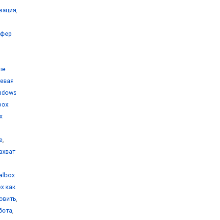
изация
,
уфер
ые
тевая
indows
lbox
x
е
,
захват
ualbox
ox как
новить
,
бота
,