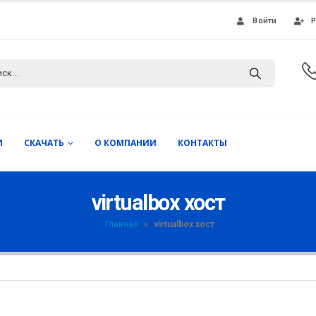
Войти
Р
И
СКАЧАТЬ
О КОМПАНИИ
КОНТАКТЫ
virtualbox хост
Главная
»
virtualbox хост