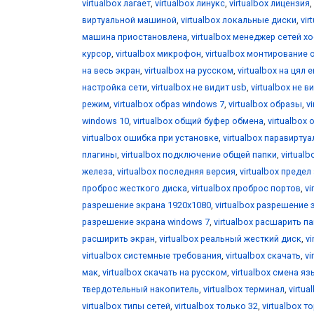
virtualbox лагает
,
virtualbox линукс
,
virtualbox лицензия
,
виртуальной машиной
,
virtualbox локальные диски
,
vir
машина приостановлена
,
virtualbox менеджер сетей х
курсор
,
virtualbox микрофон
,
virtualbox монтирование 
на весь экран
,
virtualbox на русском
,
virtualbox на цял 
настройка сети
,
virtualbox не видит usb
,
virtualbox не 
режим
,
virtualbox образ windows 7
,
virtualbox образы
,
v
windows 10
,
virtualbox общий буфер обмена
,
virtualbox 
virtualbox ошибка при установке
,
virtualbox паравирту
плагины
,
virtualbox подключение общей папки
,
virtual
железа
,
virtualbox последняя версия
,
virtualbox предел
проброс жесткого диска
,
virtualbox проброс портов
,
vi
разрешение экрана 1920x1080
,
virtualbox разрешение 
разрешение экрана windows 7
,
virtualbox расшарить п
расширить экран
,
virtualbox реальный жесткий диск
,
v
virtualbox системные требования
,
virtualbox скачать
,
vi
мак
,
virtualbox скачать на русском
,
virtualbox смена я
твердотельный накопитель
,
virtualbox терминал
,
virtua
virtualbox типы сетей
,
virtualbox только 32
,
virtualbox т