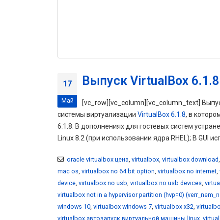
Выпуск VirtualBox 6.1.8
17
Май
[vc_row][vc_column][vc_column_text] Выпу
системы виртуализации
VirtualBox 6.1.8
, в котор
6.1.8: В дополнениях для гостевых систем устранен
Linux 8.2 (при использовании ядра RHEL); В GUI и
oracle virtualbox цена
,
virtualbox
,
virtualbox download
mac os
,
virtualbox no 64 bit option
,
virtualbox no internet
,
device
,
virtualbox no usb
,
virtualbox no usb devices
,
virtu
virtualbox not in a hypervisor partition (hvp=0) (verr_nem_
windows 10
,
virtualbox windows 7
,
virtualbox x32
,
virtualb
virtualbox автозапуск виртуальной машины linux
,
virtu