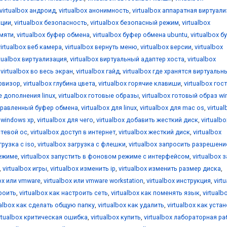
virtualbox андроид
,
virtualbox анонимность
,
virtualbox аппаратная виртуал
ации
,
virtualbox безопасность
,
virtualbox безопасный режим
,
virtualbox
амяти
,
virtualbox буфер обмена
,
virtualbox буфер обмена ubuntu
,
virtualbox б
virtualbox веб камера
,
virtualbox вернуть меню
,
virtualbox версии
,
virtualbox
rtualbox виртуализация
,
virtualbox виртуальный адаптер хоста
,
virtualbox
,
virtualbox во весь экран
,
virtualbox гайд
,
virtualbox где хранятся виртуальн
ервизор
,
virtualbox глубина цвета
,
virtualbox горячие клавиши
,
virtualbox гос
е дополнения linux
,
virtualbox готовые образы
,
virtualbox готовый образ w
аправленный буфер обмена
,
virtualbox для linux
,
virtualbox для mac os
,
virtua
я windows xp
,
virtualbox для чего
,
virtualbox добавить жесткий диск
,
virtualbo
стевой ос
,
virtualbox доступ в интернет
,
virtualbox жесткий диск
,
virtualbox
грузка с iso
,
virtualbox загрузка с флешки
,
virtualbox запросить разрешени
режиме
,
virtualbox запустить в фоновом режиме с интерфейсом
,
virtualbox 
,
virtualbox игры
,
virtualbox изменить ip
,
virtualbox изменить размер диска
,
box или vmware
,
virtualbox или vmware workstation
,
virtualbox инструкция
,
virt
троить
,
virtualbox как настроить сеть
,
virtualbox как поменять язык
,
virtualb
ualbox как сделать общую папку
,
virtualbox как удалить
,
virtualbox как уста
irtualbox критическая ошибка
,
virtualbox купить
,
virtualbox лабораторная ра