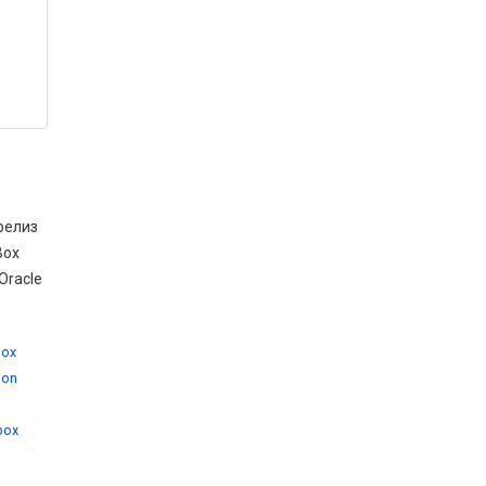
релиз
Box
Oracle
box
 on
,
lbox