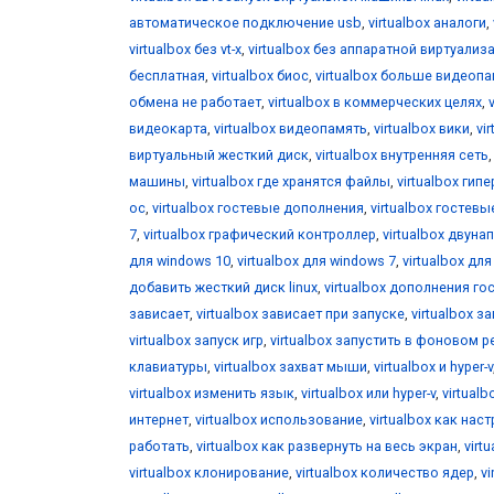
автоматическое подключение usb
,
virtualbox аналоги
,
virtualbox без vt-x
,
virtualbox без аппаратной виртуализ
бесплатная
,
virtualbox биос
,
virtualbox больше видеоп
обмена не работает
,
virtualbox в коммерческих целях
,
видеокарта
,
virtualbox видеопамять
,
virtualbox вики
,
vi
виртуальный жесткий диск
,
virtualbox внутренняя сеть
машины
,
virtualbox где хранятся файлы
,
virtualbox гип
ос
,
virtualbox гостевые дополнения
,
virtualbox гостевы
7
,
virtualbox графический контроллер
,
virtualbox двун
для windows 10
,
virtualbox для windows 7
,
virtualbox дл
добавить жесткий диск linux
,
virtualbox дополнения го
зависает
,
virtualbox зависает при запуске
,
virtualbox за
virtualbox запуск игр
,
virtualbox запустить в фоновом 
клавиатуры
,
virtualbox захват мыши
,
virtualbox и hyper-v
virtualbox изменить язык
,
virtualbox или hyper-v
,
virtual
интернет
,
virtualbox использование
,
virtualbox как нас
работать
,
virtualbox как развернуть на весь экран
,
virt
virtualbox клонирование
,
virtualbox количество ядер
,
v