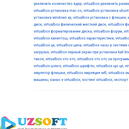
увеличить количество ядер
,
virtualbox увеличить разм
virtualbox установка mac os
,
virtualbox установка ubunt
установка windows xp
,
virtualbox установка с флешки
,
диск
,
virtualbox физический жесткий диск
,
virtualbox 
virtualbox форматирование диска
,
virtualbox форум
,
vi
virtualbox хакинтош
,
virtualbox характеристики
,
virtualb
virtualbox це
,
virtualbox цена
,
virtualbox часы в системе 
загрузке
,
virtualbox черный экран при установке kali lin
такое
,
virtualbox что это
,
virtualbox что это за програм
virtualbox шлюз
,
virtualbox шрифты
,
virtualbox що це
,
vi
эмулятор флешки
,
virtualbox эмуляция wifi
,
virtualbox 
машины
,
какво е virtualbox
,
хостинг virtualbox
,
экспорт 