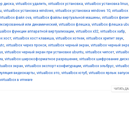
ер диска
,
virtualbox удалить
,
virtualbox установка
,
virtualbox установка linux
,
u
,
virtualbox установка windows
,
virtualbox установка windows 10
,
virtualbox
virtualbox файл ova
,
virtualbox файлы виртуальной машины
,
virtualbox физ
фиксированный или динамический
,
virtualbox флешка
,
virtualbox флешка ub
rtualbox функции аппаратной виртуализации
,
virtualbox х32
,
virtualbox хабр
,
ox хост
,
virtualbox хост клавиша
,
virtualbox хоткеи
,
virtualbox хрипит звук
,
utc
,
virtualbox через прокси
,
virtualbox черный экран
,
virtualbox черный экр
ux
,
virtualbox черный экран при установке ubuntu
,
virtualbox чипсет
,
virtualb
ма
,
virtualbox широкоформатное разрешение
,
virtualbox шифрование диск
rtualbox экран
,
virtualbox экспорт конфигурации
,
virtualbox эльбрус
,
virtualb
эмуляция видеокарты
,
virtualbox это
,
virtualbox ютуб
,
virtualbox ярлык запус
virtualbox в vmware
ЧИТАТЬ ДА