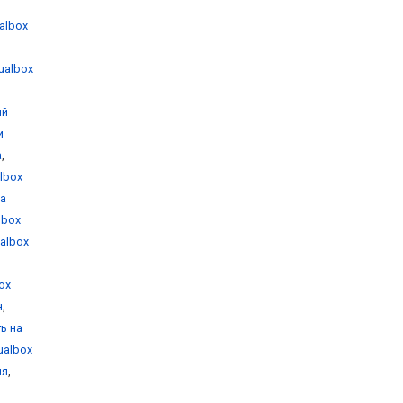
ualbox
tualbox
ый
и
а
,
albox
на
albox
ualbox
box
н
,
ть на
tualbox
ия
,