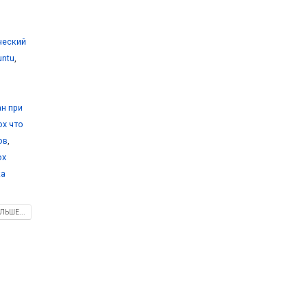
ический
untu
,
ан при
ox что
ов
,
ox
ка
ЛЬШЕ...