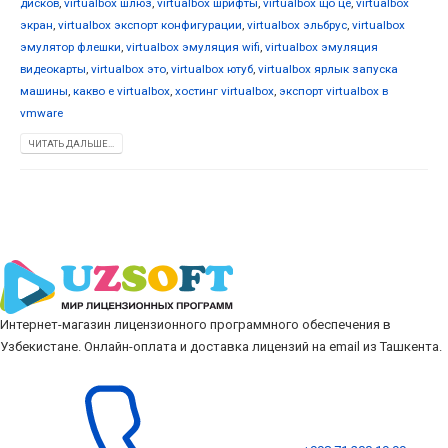
дисков
,
virtualbox шлюз
,
virtualbox шрифты
,
virtualbox що це
,
virtualbox
экран
,
virtualbox экспорт конфигурации
,
virtualbox эльбрус
,
virtualbox
эмулятор флешки
,
virtualbox эмуляция wifi
,
virtualbox эмуляция
видеокарты
,
virtualbox это
,
virtualbox ютуб
,
virtualbox ярлык запуска
машины
,
какво е virtualbox
,
хостинг virtualbox
,
экспорт virtualbox в
vmware
ЧИТАТЬ ДАЛЬШЕ...
Интернет-магазин лицензионного программного обеспечения в
Узбекистане. Онлайн-оплата и доставка лицензий на email из Ташкента.