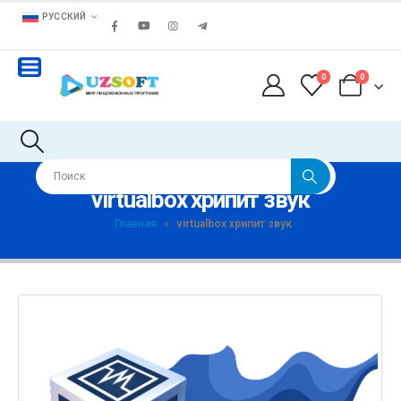
РУССКИЙ
0
0
virtualbox хрипит звук
Главная
»
virtualbox хрипит звук