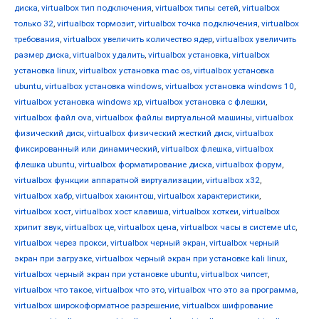
диска
,
virtualbox тип подключения
,
virtualbox типы сетей
,
virtualbox
только 32
,
virtualbox тормозит
,
virtualbox точка подключения
,
virtualbox
требования
,
virtualbox увеличить количество ядер
,
virtualbox увеличить
размер диска
,
virtualbox удалить
,
virtualbox установка
,
virtualbox
установка linux
,
virtualbox установка mac os
,
virtualbox установка
ubuntu
,
virtualbox установка windows
,
virtualbox установка windows 10
,
virtualbox установка windows xp
,
virtualbox установка с флешки
,
virtualbox файл ova
,
virtualbox файлы виртуальной машины
,
virtualbox
физический диск
,
virtualbox физический жесткий диск
,
virtualbox
фиксированный или динамический
,
virtualbox флешка
,
virtualbox
флешка ubuntu
,
virtualbox форматирование диска
,
virtualbox форум
,
virtualbox функции аппаратной виртуализации
,
virtualbox х32
,
virtualbox хабр
,
virtualbox хакинтош
,
virtualbox характеристики
,
virtualbox хост
,
virtualbox хост клавиша
,
virtualbox хоткеи
,
virtualbox
хрипит звук
,
virtualbox це
,
virtualbox цена
,
virtualbox часы в системе utc
,
virtualbox через прокси
,
virtualbox черный экран
,
virtualbox черный
экран при загрузке
,
virtualbox черный экран при установке kali linux
,
virtualbox черный экран при установке ubuntu
,
virtualbox чипсет
,
virtualbox что такое
,
virtualbox что это
,
virtualbox что это за программа
,
virtualbox широкоформатное разрешение
,
virtualbox шифрование