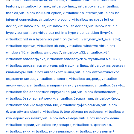
features
,
virtualbox for mac
,
virtualbox linux
,
virtualbox mac
,
virtualbox
mac os
,
virtualbox no 64 bit option
,
virtualbox no internet
,
virtualbox no
internet connection
,
virtualbox no sound
,
virtualbox no space left on
device
,
virtualbox no usb
,
virtualbox no usb devices
,
virtualbox not in a
hypervisor partition
,
virtualbox not in a hypervisor partition (hvp=0)
,
virtualbox not in a hypervisor partition (hvp=0) (verr_nem_not_available)
,
virtualbox openwrt
,
virtualbox ubuntu
,
virtualbox windows
,
virtualbox
windows 10
,
virtualbox windows 7
,
virtualbox x32
,
virtualbox x64
,
virtualbox автозагрузка
,
virtualbox автозапуск виртуальной машины
,
virtualbox автозапуск виртуальной машины linux
,
virtualbox автозахват
клавиатуры
,
virtualbox автозахват мыши
,
virtualbox автоматическое
подключение usb
,
virtualbox аналоги
,
virtualbox андроид
,
virtualbox
анонимность
,
virtualbox аппаратная виртуализация
,
virtualbox без vt-x
,
virtualbox без аппаратной виртуализации
,
virtualbox безопасность
,
virtualbox безопасный режим
,
virtualbox бесплатная
,
virtualbox биос
,
virtualbox больше видеопамяти
,
virtualbox буфер обмена
,
virtualbox
буфер обмена ubuntu
,
virtualbox буфер обмена не работает
,
virtualbox в
коммерческих целях
,
virtualbox веб камера
,
virtualbox вернуть меню
,
virtualbox версии
,
virtualbox видеокарта
,
virtualbox видеопамять
,
virtualbox вики
,
virtualbox виртуализация
,
virtualbox виртуальный