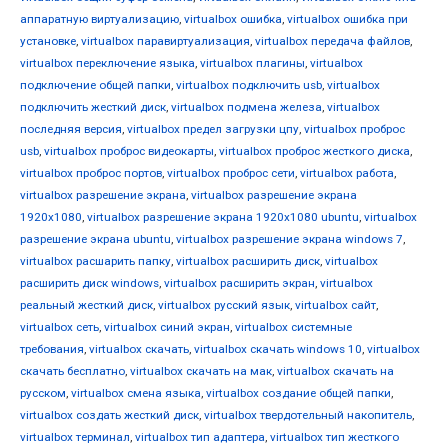
аппаратную виртуализацию
,
virtualbox ошибка
,
virtualbox ошибка при
установке
,
virtualbox паравиртуализация
,
virtualbox передача файлов
,
virtualbox переключение языка
,
virtualbox плагины
,
virtualbox
подключение общей папки
,
virtualbox подключить usb
,
virtualbox
подключить жесткий диск
,
virtualbox подмена железа
,
virtualbox
последняя версия
,
virtualbox предел загрузки цпу
,
virtualbox проброс
usb
,
virtualbox проброс видеокарты
,
virtualbox проброс жесткого диска
,
virtualbox проброс портов
,
virtualbox проброс сети
,
virtualbox работа
,
virtualbox разрешение экрана
,
virtualbox разрешение экрана
1920x1080
,
virtualbox разрешение экрана 1920x1080 ubuntu
,
virtualbox
разрешение экрана ubuntu
,
virtualbox разрешение экрана windows 7
,
virtualbox расшарить папку
,
virtualbox расширить диск
,
virtualbox
расширить диск windows
,
virtualbox расширить экран
,
virtualbox
реальный жесткий диск
,
virtualbox русский язык
,
virtualbox сайт
,
virtualbox сеть
,
virtualbox синий экран
,
virtualbox системные
требования
,
virtualbox скачать
,
virtualbox скачать windows 10
,
virtualbox
скачать бесплатно
,
virtualbox скачать на мак
,
virtualbox скачать на
русском
,
virtualbox смена языка
,
virtualbox создание общей папки
,
virtualbox создать жесткий диск
,
virtualbox твердотельный накопитель
,
virtualbox терминал
,
virtualbox тип адаптера
,
virtualbox тип жесткого