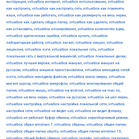
инструкция
,
virtualbox интернет
,
virtualbox использование
,
virtualbox
как настроить
,
virtualbox как настроить сеть
,
virtualbox как поменять
язык
,
virtualbox как работать
,
virtualbox как развернуть на весь экран
,
virtualbox как сделать общую папку
,
virtualbox как удалить
,
virtualbox
как установить
,
virtualbox клонирование
,
virtualbox количество ядер
,
virtualbox критическая ошибка
,
virtualbox купить
,
virtualbox
лабораторная работа
,
virtualbox лагает
,
virtualbox линукс
,
virtualbox
лицензия
,
virtualbox логи
,
virtualbox локальная сеть
,
virtualbox
локальная сеть с виртуальной машиной
,
virtualbox локальные диски
,
virtualbox лучшая версия
,
virtualbox мануал
,
virtualbox мануал на
русском
,
virtualbox машина приостановлена
,
virtualbox менеджер сетей
хоста
,
virtualbox менеджер файлов
,
virtualbox меню сверху
,
virtualbox
мигает курсор
,
virtualbox микрофон
,
virtualbox монтирование общей
папки
,
virtualbox мышь
,
virtualbox на android
,
virtualbox на mac os
,
virtualbox на весь экран
,
virtualbox на русском
,
virtualbox на цял екран
,
virtualbox настройка
,
virtualbox настройка локальной сети
,
virtualbox
настройка сети
,
virtualbox не видит usb
,
virtualbox не видит флешку
,
virtualbox не работает буфер обмена
,
virtualbox неразборчивый режим
,
virtualbox образ windows 7
,
virtualbox образы
,
virtualbox общие папки
,
virtualbox общие папки ubuntu
,
virtualbox общие папки windows 10
,
virtualbox общий буфер обмена
,
virtualbox онлайн
,
virtualbox отключить