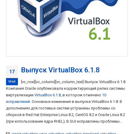
Выпуск VirtualBox 6.1.8
17
Май
[vc_row][vc_column][vc_column_text] Выпуск VirtualBox 6.1.8
Компания Oracle опубликовала корректирующий релиз системы
виртуализации
VirtualBox 6.1.8
, в котором отмечено
10
исправлений
. Основные изменения в выпуске VirtualBox 6.1.8: В
дополнениях для гостевых систем устранены проблемы со
сборкой в Red Hat Enterprise Linux 8.2, CentOS 8.2 и Oracle Linux 8.2
(при использовании ядра RHEL); В GUI исправлены проблемы...
oracle virtualbox цена
,
virtualbox
,
virtualbox download
,
virtualbox