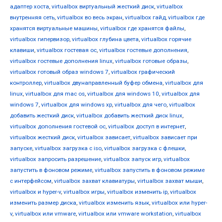
адаптер хоста
,
virtualbox виртуальный жесткий диск
,
virtualbox
внутренняя сеть
,
virtualbox во весь экран
,
virtualbox гайд
,
virtualbox где
хранятся виртуальные машины
,
virtualbox где хранятся файлы
,
virtualbox гипервизор
,
virtualbox глубина цвета
,
virtualbox горячие
клавиши
,
virtualbox гостевая ос
,
virtualbox гостевые дополнения
,
virtualbox гостевые дополнения linux
,
virtualbox готовые образы
,
virtualbox готовый образ windows 7
,
virtualbox графический
контроллер
,
virtualbox двунаправленный буфер обмена
,
virtualbox для
linux
,
virtualbox для mac os
,
virtualbox для windows 10
,
virtualbox для
windows 7
,
virtualbox для windows xp
,
virtualbox для чего
,
virtualbox
добавить жесткий диск
,
virtualbox добавить жесткий диск linux
,
virtualbox дополнения гостевой ос
,
virtualbox доступ в интернет
,
virtualbox жесткий диск
,
virtualbox зависает
,
virtualbox зависает при
запуске
,
virtualbox загрузка с iso
,
virtualbox загрузка с флешки
,
virtualbox запросить разрешение
,
virtualbox запуск игр
,
virtualbox
запустить в фоновом режиме
,
virtualbox запустить в фоновом режиме
с интерфейсом
,
virtualbox захват клавиатуры
,
virtualbox захват мыши
,
virtualbox и hyper-v
,
virtualbox игры
,
virtualbox изменить ip
,
virtualbox
изменить размер диска
,
virtualbox изменить язык
,
virtualbox или hyper-
v
,
virtualbox или vmware
,
virtualbox или vmware workstation
,
virtualbox