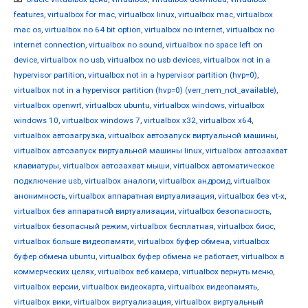
features
,
virtualbox for mac
,
virtualbox linux
,
virtualbox mac
,
virtualbox
mac os
,
virtualbox no 64 bit option
,
virtualbox no internet
,
virtualbox no
internet connection
,
virtualbox no sound
,
virtualbox no space left on
device
,
virtualbox no usb
,
virtualbox no usb devices
,
virtualbox not in a
hypervisor partition
,
virtualbox not in a hypervisor partition (hvp=0)
,
virtualbox not in a hypervisor partition (hvp=0) (verr_nem_not_available)
,
virtualbox openwrt
,
virtualbox ubuntu
,
virtualbox windows
,
virtualbox
windows 10
,
virtualbox windows 7
,
virtualbox x32
,
virtualbox x64
,
virtualbox автозагрузка
,
virtualbox автозапуск виртуальной машины
,
virtualbox автозапуск виртуальной машины linux
,
virtualbox автозахват
клавиатуры
,
virtualbox автозахват мыши
,
virtualbox автоматическое
подключение usb
,
virtualbox аналоги
,
virtualbox андроид
,
virtualbox
анонимность
,
virtualbox аппаратная виртуализация
,
virtualbox без vt-x
,
virtualbox без аппаратной виртуализации
,
virtualbox безопасность
,
virtualbox безопасный режим
,
virtualbox бесплатная
,
virtualbox биос
,
virtualbox больше видеопамяти
,
virtualbox буфер обмена
,
virtualbox
буфер обмена ubuntu
,
virtualbox буфер обмена не работает
,
virtualbox в
коммерческих целях
,
virtualbox веб камера
,
virtualbox вернуть меню
,
virtualbox версии
,
virtualbox видеокарта
,
virtualbox видеопамять
,
virtualbox вики
,
virtualbox виртуализация
,
virtualbox виртуальный