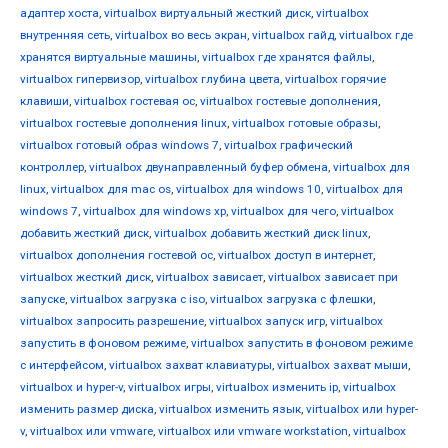
адаптер хоста
,
virtualbox виртуальный жесткий диск
,
virtualbox
внутренняя сеть
,
virtualbox во весь экран
,
virtualbox гайд
,
virtualbox где
хранятся виртуальные машины
,
virtualbox где хранятся файлы
,
virtualbox гипервизор
,
virtualbox глубина цвета
,
virtualbox горячие
клавиши
,
virtualbox гостевая ос
,
virtualbox гостевые дополнения
,
virtualbox гостевые дополнения linux
,
virtualbox готовые образы
,
virtualbox готовый образ windows 7
,
virtualbox графический
контроллер
,
virtualbox двунаправленный буфер обмена
,
virtualbox для
linux
,
virtualbox для mac os
,
virtualbox для windows 10
,
virtualbox для
windows 7
,
virtualbox для windows xp
,
virtualbox для чего
,
virtualbox
добавить жесткий диск
,
virtualbox добавить жесткий диск linux
,
virtualbox дополнения гостевой ос
,
virtualbox доступ в интернет
,
virtualbox жесткий диск
,
virtualbox зависает
,
virtualbox зависает при
запуске
,
virtualbox загрузка с iso
,
virtualbox загрузка с флешки
,
virtualbox запросить разрешение
,
virtualbox запуск игр
,
virtualbox
запустить в фоновом режиме
,
virtualbox запустить в фоновом режиме
с интерфейсом
,
virtualbox захват клавиатуры
,
virtualbox захват мыши
,
virtualbox и hyper-v
,
virtualbox игры
,
virtualbox изменить ip
,
virtualbox
изменить размер диска
,
virtualbox изменить язык
,
virtualbox или hyper-
v
,
virtualbox или vmware
,
virtualbox или vmware workstation
,
virtualbox