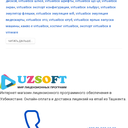
дисков
,
virtualbox шлюз
,
virtualbox шрифты
,
virtualbox що це
,
virtualbox
экран
,
virtualbox экспорт конфигурации
,
virtualbox эльбрус
,
virtualbox
эмулятор флешки
,
virtualbox эмуляция wifi
,
virtualbox эмуляция
видеокарты
,
virtualbox это
,
virtualbox ютуб
,
virtualbox ярлык запуска
машины
,
какво е virtualbox
,
хостинг virtualbox
,
экспорт virtualbox в
vmware
ЧИТАТЬ ДАЛЬШЕ...
Интернет-магазин лицензионного программного обеспечения в
Узбекистане. Онлайн-оплата и доставка лицензий на email из Ташкента.