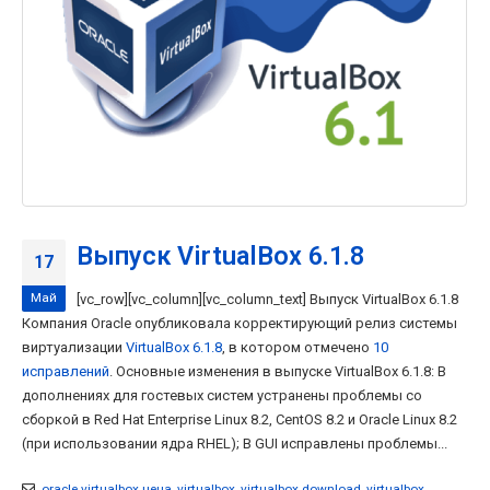
Выпуск VirtualBox 6.1.8
17
Май
[vc_row][vc_column][vc_column_text] Выпуск VirtualBox 6.1.8
Компания Oracle опубликовала корректирующий релиз системы
виртуализации
VirtualBox 6.1.8
, в котором отмечено
10
исправлений
. Основные изменения в выпуске VirtualBox 6.1.8: В
дополнениях для гостевых систем устранены проблемы со
сборкой в Red Hat Enterprise Linux 8.2, CentOS 8.2 и Oracle Linux 8.2
(при использовании ядра RHEL); В GUI исправлены проблемы...
oracle virtualbox цена
,
virtualbox
,
virtualbox download
,
virtualbox