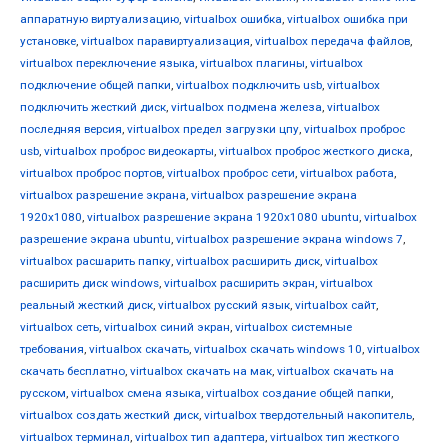
аппаратную виртуализацию
,
virtualbox ошибка
,
virtualbox ошибка при
установке
,
virtualbox паравиртуализация
,
virtualbox передача файлов
,
virtualbox переключение языка
,
virtualbox плагины
,
virtualbox
подключение общей папки
,
virtualbox подключить usb
,
virtualbox
подключить жесткий диск
,
virtualbox подмена железа
,
virtualbox
последняя версия
,
virtualbox предел загрузки цпу
,
virtualbox проброс
usb
,
virtualbox проброс видеокарты
,
virtualbox проброс жесткого диска
,
virtualbox проброс портов
,
virtualbox проброс сети
,
virtualbox работа
,
virtualbox разрешение экрана
,
virtualbox разрешение экрана
1920x1080
,
virtualbox разрешение экрана 1920x1080 ubuntu
,
virtualbox
разрешение экрана ubuntu
,
virtualbox разрешение экрана windows 7
,
virtualbox расшарить папку
,
virtualbox расширить диск
,
virtualbox
расширить диск windows
,
virtualbox расширить экран
,
virtualbox
реальный жесткий диск
,
virtualbox русский язык
,
virtualbox сайт
,
virtualbox сеть
,
virtualbox синий экран
,
virtualbox системные
требования
,
virtualbox скачать
,
virtualbox скачать windows 10
,
virtualbox
скачать бесплатно
,
virtualbox скачать на мак
,
virtualbox скачать на
русском
,
virtualbox смена языка
,
virtualbox создание общей папки
,
virtualbox создать жесткий диск
,
virtualbox твердотельный накопитель
,
virtualbox терминал
,
virtualbox тип адаптера
,
virtualbox тип жесткого