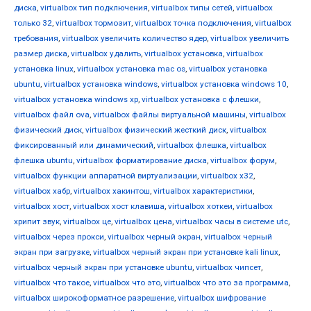
диска
,
virtualbox тип подключения
,
virtualbox типы сетей
,
virtualbox
только 32
,
virtualbox тормозит
,
virtualbox точка подключения
,
virtualbox
требования
,
virtualbox увеличить количество ядер
,
virtualbox увеличить
размер диска
,
virtualbox удалить
,
virtualbox установка
,
virtualbox
установка linux
,
virtualbox установка mac os
,
virtualbox установка
ubuntu
,
virtualbox установка windows
,
virtualbox установка windows 10
,
virtualbox установка windows xp
,
virtualbox установка с флешки
,
virtualbox файл ova
,
virtualbox файлы виртуальной машины
,
virtualbox
физический диск
,
virtualbox физический жесткий диск
,
virtualbox
фиксированный или динамический
,
virtualbox флешка
,
virtualbox
флешка ubuntu
,
virtualbox форматирование диска
,
virtualbox форум
,
virtualbox функции аппаратной виртуализации
,
virtualbox х32
,
virtualbox хабр
,
virtualbox хакинтош
,
virtualbox характеристики
,
virtualbox хост
,
virtualbox хост клавиша
,
virtualbox хоткеи
,
virtualbox
хрипит звук
,
virtualbox це
,
virtualbox цена
,
virtualbox часы в системе utc
,
virtualbox через прокси
,
virtualbox черный экран
,
virtualbox черный
экран при загрузке
,
virtualbox черный экран при установке kali linux
,
virtualbox черный экран при установке ubuntu
,
virtualbox чипсет
,
virtualbox что такое
,
virtualbox что это
,
virtualbox что это за программа
,
virtualbox широкоформатное разрешение
,
virtualbox шифрование