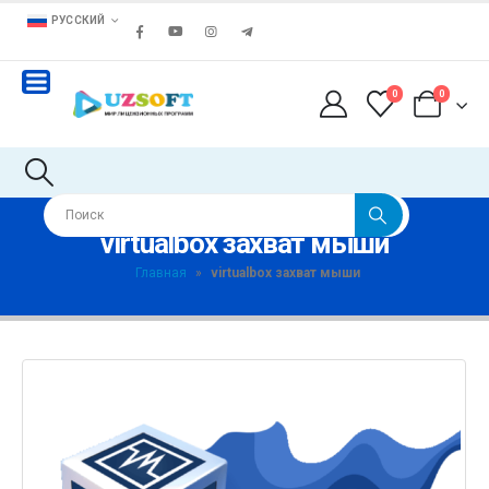
РУССКИЙ
0
0
virtualbox захват мыши
Главная
»
virtualbox захват мыши