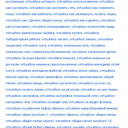
инструкция
,
virtualbox интернет
,
virtualbox использование
,
virtualbox
как настроить
,
virtualbox как настроить сеть
,
virtualbox как поменять
язык
,
virtualbox как работать
,
virtualbox как развернуть на весь экран
,
virtualbox как сделать общую папку
,
virtualbox как удалить
,
virtualbox
как установить
,
virtualbox клонирование
,
virtualbox количество ядер
,
virtualbox критическая ошибка
,
virtualbox купить
,
virtualbox
лабораторная работа
,
virtualbox лагает
,
virtualbox линукс
,
virtualbox
лицензия
,
virtualbox логи
,
virtualbox локальная сеть
,
virtualbox
локальная сеть с виртуальной машиной
,
virtualbox локальные диски
,
virtualbox лучшая версия
,
virtualbox мануал
,
virtualbox мануал на
русском
,
virtualbox машина приостановлена
,
virtualbox менеджер сетей
хоста
,
virtualbox менеджер файлов
,
virtualbox меню сверху
,
virtualbox
мигает курсор
,
virtualbox микрофон
,
virtualbox монтирование общей
папки
,
virtualbox мышь
,
virtualbox на android
,
virtualbox на mac os
,
virtualbox на весь экран
,
virtualbox на русском
,
virtualbox на цял екран
,
virtualbox настройка
,
virtualbox настройка локальной сети
,
virtualbox
настройка сети
,
virtualbox не видит usb
,
virtualbox не видит флешку
,
virtualbox не работает буфер обмена
,
virtualbox неразборчивый режим
,
virtualbox образ windows 7
,
virtualbox образы
,
virtualbox общие папки
,
virtualbox общие папки ubuntu
,
virtualbox общие папки windows 10
,
virtualbox общий буфер обмена
,
virtualbox онлайн
,
virtualbox отключить