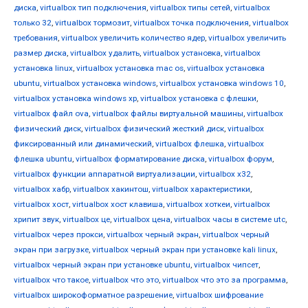
диска
,
virtualbox тип подключения
,
virtualbox типы сетей
,
virtualbox
только 32
,
virtualbox тормозит
,
virtualbox точка подключения
,
virtualbox
требования
,
virtualbox увеличить количество ядер
,
virtualbox увеличить
размер диска
,
virtualbox удалить
,
virtualbox установка
,
virtualbox
установка linux
,
virtualbox установка mac os
,
virtualbox установка
ubuntu
,
virtualbox установка windows
,
virtualbox установка windows 10
,
virtualbox установка windows xp
,
virtualbox установка с флешки
,
virtualbox файл ova
,
virtualbox файлы виртуальной машины
,
virtualbox
физический диск
,
virtualbox физический жесткий диск
,
virtualbox
фиксированный или динамический
,
virtualbox флешка
,
virtualbox
флешка ubuntu
,
virtualbox форматирование диска
,
virtualbox форум
,
virtualbox функции аппаратной виртуализации
,
virtualbox х32
,
virtualbox хабр
,
virtualbox хакинтош
,
virtualbox характеристики
,
virtualbox хост
,
virtualbox хост клавиша
,
virtualbox хоткеи
,
virtualbox
хрипит звук
,
virtualbox це
,
virtualbox цена
,
virtualbox часы в системе utc
,
virtualbox через прокси
,
virtualbox черный экран
,
virtualbox черный
экран при загрузке
,
virtualbox черный экран при установке kali linux
,
virtualbox черный экран при установке ubuntu
,
virtualbox чипсет
,
virtualbox что такое
,
virtualbox что это
,
virtualbox что это за программа
,
virtualbox широкоформатное разрешение
,
virtualbox шифрование