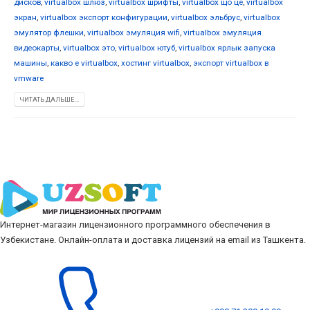
дисков
,
virtualbox шлюз
,
virtualbox шрифты
,
virtualbox що це
,
virtualbox
экран
,
virtualbox экспорт конфигурации
,
virtualbox эльбрус
,
virtualbox
эмулятор флешки
,
virtualbox эмуляция wifi
,
virtualbox эмуляция
видеокарты
,
virtualbox это
,
virtualbox ютуб
,
virtualbox ярлык запуска
машины
,
какво е virtualbox
,
хостинг virtualbox
,
экспорт virtualbox в
vmware
ЧИТАТЬ ДАЛЬШЕ...
Интернет-магазин лицензионного программного обеспечения в
Узбекистане. Онлайн-оплата и доставка лицензий на email из Ташкента.