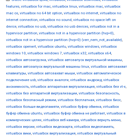
features
,
virtualbox for mac
,
virtualbox linux
,
virtualbox mac
,
virtualbox
mac os
,
virtualbox no 64 bit option
,
virtualbox no internet
,
virtualbox no
internet connection
,
virtualbox no sound
,
virtualbox no space left on
device
,
virtualbox no usb
,
virtualbox no usb devices
,
virtualbox not in a
hypervisor partition
,
virtualbox not in a hypervisor partition (hvp=0)
,
virtualbox not in a hypervisor partition (hvp=0) (verr_nem_not_available)
,
virtualbox openwrt
,
virtualbox ubuntu
,
virtualbox windows
,
virtualbox
windows 10
,
virtualbox windows 7
,
virtualbox x32
,
virtualbox x64
,
virtualbox автозагрузка
,
virtualbox автозапуск виртуальной машины
,
virtualbox автозапуск виртуальной машины linux
,
virtualbox автозахват
клавиатуры
,
virtualbox автозахват мыши
,
virtualbox автоматическое
подключение usb
,
virtualbox аналоги
,
virtualbox андроид
,
virtualbox
анонимность
,
virtualbox аппаратная виртуализация
,
virtualbox без vt-x
,
virtualbox без аппаратной виртуализации
,
virtualbox безопасность
,
virtualbox безопасный режим
,
virtualbox бесплатная
,
virtualbox биос
,
virtualbox больше видеопамяти
,
virtualbox буфер обмена
,
virtualbox
буфер обмена ubuntu
,
virtualbox буфер обмена не работает
,
virtualbox в
коммерческих целях
,
virtualbox веб камера
,
virtualbox вернуть меню
,
virtualbox версии
,
virtualbox видеокарта
,
virtualbox видеопамять
,
virtualbox вики
,
virtualbox виртуализация
,
virtualbox виртуальный