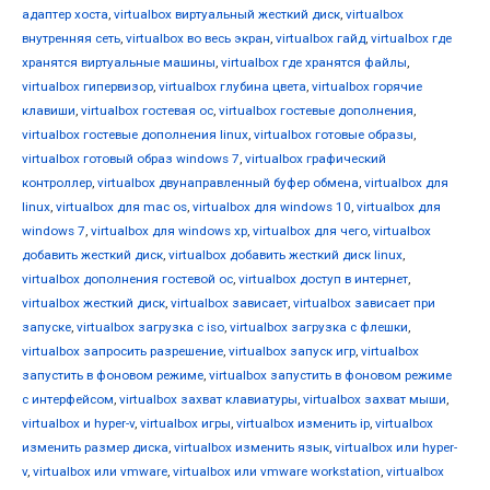
адаптер хоста
,
virtualbox виртуальный жесткий диск
,
virtualbox
внутренняя сеть
,
virtualbox во весь экран
,
virtualbox гайд
,
virtualbox где
хранятся виртуальные машины
,
virtualbox где хранятся файлы
,
virtualbox гипервизор
,
virtualbox глубина цвета
,
virtualbox горячие
клавиши
,
virtualbox гостевая ос
,
virtualbox гостевые дополнения
,
virtualbox гостевые дополнения linux
,
virtualbox готовые образы
,
virtualbox готовый образ windows 7
,
virtualbox графический
контроллер
,
virtualbox двунаправленный буфер обмена
,
virtualbox для
linux
,
virtualbox для mac os
,
virtualbox для windows 10
,
virtualbox для
windows 7
,
virtualbox для windows xp
,
virtualbox для чего
,
virtualbox
добавить жесткий диск
,
virtualbox добавить жесткий диск linux
,
virtualbox дополнения гостевой ос
,
virtualbox доступ в интернет
,
virtualbox жесткий диск
,
virtualbox зависает
,
virtualbox зависает при
запуске
,
virtualbox загрузка с iso
,
virtualbox загрузка с флешки
,
virtualbox запросить разрешение
,
virtualbox запуск игр
,
virtualbox
запустить в фоновом режиме
,
virtualbox запустить в фоновом режиме
с интерфейсом
,
virtualbox захват клавиатуры
,
virtualbox захват мыши
,
virtualbox и hyper-v
,
virtualbox игры
,
virtualbox изменить ip
,
virtualbox
изменить размер диска
,
virtualbox изменить язык
,
virtualbox или hyper-
v
,
virtualbox или vmware
,
virtualbox или vmware workstation
,
virtualbox