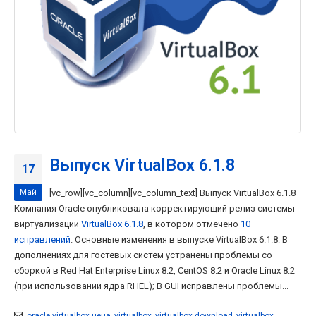
Выпуск VirtualBox 6.1.8
17
Май
[vc_row][vc_column][vc_column_text] Выпуск VirtualBox 6.1.8
Компания Oracle опубликовала корректирующий релиз системы
виртуализации
VirtualBox 6.1.8
, в котором отмечено
10
исправлений
. Основные изменения в выпуске VirtualBox 6.1.8: В
дополнениях для гостевых систем устранены проблемы со
сборкой в Red Hat Enterprise Linux 8.2, CentOS 8.2 и Oracle Linux 8.2
(при использовании ядра RHEL); В GUI исправлены проблемы...
oracle virtualbox цена
,
virtualbox
,
virtualbox download
,
virtualbox