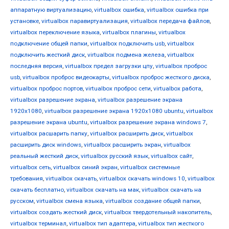
аппаратную виртуализацию
,
virtualbox ошибка
,
virtualbox ошибка при
установке
,
virtualbox паравиртуализация
,
virtualbox передача файлов
,
virtualbox переключение языка
,
virtualbox плагины
,
virtualbox
подключение общей папки
,
virtualbox подключить usb
,
virtualbox
подключить жесткий диск
,
virtualbox подмена железа
,
virtualbox
последняя версия
,
virtualbox предел загрузки цпу
,
virtualbox проброс
usb
,
virtualbox проброс видеокарты
,
virtualbox проброс жесткого диска
,
virtualbox проброс портов
,
virtualbox проброс сети
,
virtualbox работа
,
virtualbox разрешение экрана
,
virtualbox разрешение экрана
1920x1080
,
virtualbox разрешение экрана 1920x1080 ubuntu
,
virtualbox
разрешение экрана ubuntu
,
virtualbox разрешение экрана windows 7
,
virtualbox расшарить папку
,
virtualbox расширить диск
,
virtualbox
расширить диск windows
,
virtualbox расширить экран
,
virtualbox
реальный жесткий диск
,
virtualbox русский язык
,
virtualbox сайт
,
virtualbox сеть
,
virtualbox синий экран
,
virtualbox системные
требования
,
virtualbox скачать
,
virtualbox скачать windows 10
,
virtualbox
скачать бесплатно
,
virtualbox скачать на мак
,
virtualbox скачать на
русском
,
virtualbox смена языка
,
virtualbox создание общей папки
,
virtualbox создать жесткий диск
,
virtualbox твердотельный накопитель
,
virtualbox терминал
,
virtualbox тип адаптера
,
virtualbox тип жесткого