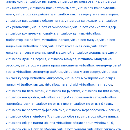
инструкция
,
virtualbox интернет
,
virtualbox использование
,
virtualbox
как настроить
,
virtualbox как настроить сеть
,
virtualbox как поменять
язык
,
virtualbox как работать
,
virtualbox как развернуть на весь экран
,
virtualbox как сделать общую папку
,
virtualbox как удалить
,
virtualbox
как установить
,
virtualbox клонирование
,
virtualbox количество ядер
,
virtualbox критическая ошибка
,
virtualbox купить
,
virtualbox
лабораторная работа
,
virtualbox лагает
,
virtualbox линукс
,
virtualbox
лицензия
,
virtualbox логи
,
virtualbox локальная сеть
,
virtualbox
локальная сеть с виртуальной машиной
,
virtualbox локальные диски
,
virtualbox лучшая версия
,
virtualbox мануал
,
virtualbox мануал на
русском
,
virtualbox машина приостановлена
,
virtualbox менеджер сетей
хоста
,
virtualbox менеджер файлов
,
virtualbox меню сверху
,
virtualbox
мигает курсор
,
virtualbox микрофон
,
virtualbox монтирование общей
папки
,
virtualbox мышь
,
virtualbox на android
,
virtualbox на mac os
,
virtualbox на весь экран
,
virtualbox на русском
,
virtualbox на цял екран
,
virtualbox настройка
,
virtualbox настройка локальной сети
,
virtualbox
настройка сети
,
virtualbox не видит usb
,
virtualbox не видит флешку
,
virtualbox не работает буфер обмена
,
virtualbox неразборчивый режим
,
virtualbox образ windows 7
,
virtualbox образы
,
virtualbox общие папки
,
virtualbox общие папки ubuntu
,
virtualbox общие папки windows 10
,
virtualbox общий буфер обмена
,
virtualbox онлайн
,
virtualbox отключить