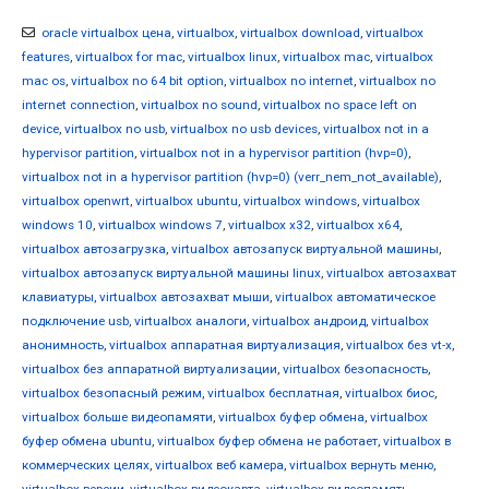
oracle virtualbox цена
,
virtualbox
,
virtualbox download
,
virtualbox
features
,
virtualbox for mac
,
virtualbox linux
,
virtualbox mac
,
virtualbox
mac os
,
virtualbox no 64 bit option
,
virtualbox no internet
,
virtualbox no
internet connection
,
virtualbox no sound
,
virtualbox no space left on
device
,
virtualbox no usb
,
virtualbox no usb devices
,
virtualbox not in a
hypervisor partition
,
virtualbox not in a hypervisor partition (hvp=0)
,
virtualbox not in a hypervisor partition (hvp=0) (verr_nem_not_available)
,
virtualbox openwrt
,
virtualbox ubuntu
,
virtualbox windows
,
virtualbox
windows 10
,
virtualbox windows 7
,
virtualbox x32
,
virtualbox x64
,
virtualbox автозагрузка
,
virtualbox автозапуск виртуальной машины
,
virtualbox автозапуск виртуальной машины linux
,
virtualbox автозахват
клавиатуры
,
virtualbox автозахват мыши
,
virtualbox автоматическое
подключение usb
,
virtualbox аналоги
,
virtualbox андроид
,
virtualbox
анонимность
,
virtualbox аппаратная виртуализация
,
virtualbox без vt-x
,
virtualbox без аппаратной виртуализации
,
virtualbox безопасность
,
virtualbox безопасный режим
,
virtualbox бесплатная
,
virtualbox биос
,
virtualbox больше видеопамяти
,
virtualbox буфер обмена
,
virtualbox
буфер обмена ubuntu
,
virtualbox буфер обмена не работает
,
virtualbox в
коммерческих целях
,
virtualbox веб камера
,
virtualbox вернуть меню
,
virtualbox версии
,
virtualbox видеокарта
,
virtualbox видеопамять
,