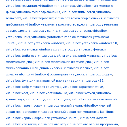
virtualbox терминал
,
virtualbox тип адаптера
,
virtualbox тип жесткого
диска
,
virtualbox тип подключения
,
virtualbox типы сетей
,
virtualbox
только 32
,
virtualbox тормозит
,
virtualbox точка подключения
,
virtualbox
требования
,
virtualbox увеличить количество ядер
,
virtualbox увеличить
размер диска
,
virtualbox удалить
,
virtualbox установка
,
virtualbox
установка linux
,
virtualbox установка mac os
,
virtualbox установка
ubuntu
,
virtualbox установка windows
,
virtualbox установка windows 10
,
virtualbox установка windows xp
,
virtualbox установка с флешки
,
virtualbox файл ova
,
virtualbox файлы виртуальной машины
,
virtualbox
физический диск
,
virtualbox физический жесткий диск
,
virtualbox
фиксированный или динамический
,
virtualbox флешка
,
virtualbox
флешка ubuntu
,
virtualbox форматирование диска
,
virtualbox форум
,
virtualbox функции аппаратной виртуализации
,
virtualbox х32
,
virtualbox хабр
,
virtualbox хакинтош
,
virtualbox характеристики
,
virtualbox хост
,
virtualbox хост клавиша
,
virtualbox хоткеи
,
virtualbox
хрипит звук
,
virtualbox це
,
virtualbox цена
,
virtualbox часы в системе utc
,
virtualbox через прокси
,
virtualbox черный экран
,
virtualbox черный
экран при загрузке
,
virtualbox черный экран при установке kali linux
,
virtualbox черный экран при установке ubuntu
,
virtualbox чипсет
,
virtualbox что такое
,
virtualbox что это
,
virtualbox что это за программа
,