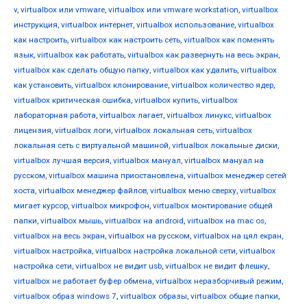
v
,
virtualbox или vmware
,
virtualbox или vmware workstation
,
virtualbox
инструкция
,
virtualbox интернет
,
virtualbox использование
,
virtualbox
как настроить
,
virtualbox как настроить сеть
,
virtualbox как поменять
язык
,
virtualbox как работать
,
virtualbox как развернуть на весь экран
,
virtualbox как сделать общую папку
,
virtualbox как удалить
,
virtualbox
как установить
,
virtualbox клонирование
,
virtualbox количество ядер
,
virtualbox критическая ошибка
,
virtualbox купить
,
virtualbox
лабораторная работа
,
virtualbox лагает
,
virtualbox линукс
,
virtualbox
лицензия
,
virtualbox логи
,
virtualbox локальная сеть
,
virtualbox
локальная сеть с виртуальной машиной
,
virtualbox локальные диски
,
virtualbox лучшая версия
,
virtualbox мануал
,
virtualbox мануал на
русском
,
virtualbox машина приостановлена
,
virtualbox менеджер сетей
хоста
,
virtualbox менеджер файлов
,
virtualbox меню сверху
,
virtualbox
мигает курсор
,
virtualbox микрофон
,
virtualbox монтирование общей
папки
,
virtualbox мышь
,
virtualbox на android
,
virtualbox на mac os
,
virtualbox на весь экран
,
virtualbox на русском
,
virtualbox на цял екран
,
virtualbox настройка
,
virtualbox настройка локальной сети
,
virtualbox
настройка сети
,
virtualbox не видит usb
,
virtualbox не видит флешку
,
virtualbox не работает буфер обмена
,
virtualbox неразборчивый режим
,
virtualbox образ windows 7
,
virtualbox образы
,
virtualbox общие папки
,