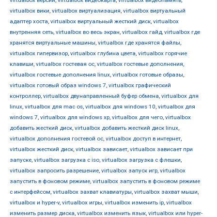
virtualbox вики
,
virtualbox виртуализация
,
virtualbox виртуальный
адаптер хоста
,
virtualbox виртуальный жесткий диск
,
virtualbox
внутренняя сеть
,
virtualbox во весь экран
,
virtualbox гайд
,
virtualbox где
хранятся виртуальные машины
,
virtualbox где хранятся файлы
,
virtualbox гипервизор
,
virtualbox глубина цвета
,
virtualbox горячие
клавиши
,
virtualbox гостевая ос
,
virtualbox гостевые дополнения
,
virtualbox гостевые дополнения linux
,
virtualbox готовые образы
,
virtualbox готовый образ windows 7
,
virtualbox графический
контроллер
,
virtualbox двунаправленный буфер обмена
,
virtualbox для
linux
,
virtualbox для mac os
,
virtualbox для windows 10
,
virtualbox для
windows 7
,
virtualbox для windows xp
,
virtualbox для чего
,
virtualbox
добавить жесткий диск
,
virtualbox добавить жесткий диск linux
,
virtualbox дополнения гостевой ос
,
virtualbox доступ в интернет
,
virtualbox жесткий диск
,
virtualbox зависает
,
virtualbox зависает при
запуске
,
virtualbox загрузка с iso
,
virtualbox загрузка с флешки
,
virtualbox запросить разрешение
,
virtualbox запуск игр
,
virtualbox
запустить в фоновом режиме
,
virtualbox запустить в фоновом режиме
с интерфейсом
,
virtualbox захват клавиатуры
,
virtualbox захват мыши
,
virtualbox и hyper-v
,
virtualbox игры
,
virtualbox изменить ip
,
virtualbox
изменить размер диска
,
virtualbox изменить язык
,
virtualbox или hyper-