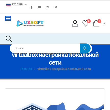
РУССКИЙ
0
0
virtualbox настройка локальной
сети
Главная
»
virtualbox настройка локальной сети