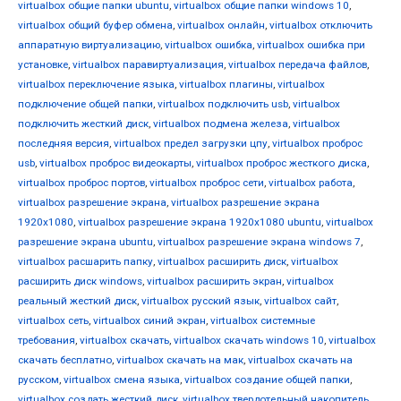
virtualbox общие папки ubuntu
,
virtualbox общие папки windows 10
,
virtualbox общий буфер обмена
,
virtualbox онлайн
,
virtualbox отключить
аппаратную виртуализацию
,
virtualbox ошибка
,
virtualbox ошибка при
установке
,
virtualbox паравиртуализация
,
virtualbox передача файлов
,
virtualbox переключение языка
,
virtualbox плагины
,
virtualbox
подключение общей папки
,
virtualbox подключить usb
,
virtualbox
подключить жесткий диск
,
virtualbox подмена железа
,
virtualbox
последняя версия
,
virtualbox предел загрузки цпу
,
virtualbox проброс
usb
,
virtualbox проброс видеокарты
,
virtualbox проброс жесткого диска
,
virtualbox проброс портов
,
virtualbox проброс сети
,
virtualbox работа
,
virtualbox разрешение экрана
,
virtualbox разрешение экрана
1920x1080
,
virtualbox разрешение экрана 1920x1080 ubuntu
,
virtualbox
разрешение экрана ubuntu
,
virtualbox разрешение экрана windows 7
,
virtualbox расшарить папку
,
virtualbox расширить диск
,
virtualbox
расширить диск windows
,
virtualbox расширить экран
,
virtualbox
реальный жесткий диск
,
virtualbox русский язык
,
virtualbox сайт
,
virtualbox сеть
,
virtualbox синий экран
,
virtualbox системные
требования
,
virtualbox скачать
,
virtualbox скачать windows 10
,
virtualbox
скачать бесплатно
,
virtualbox скачать на мак
,
virtualbox скачать на
русском
,
virtualbox смена языка
,
virtualbox создание общей папки
,
virtualbox создать жесткий диск
,
virtualbox твердотельный накопитель
,