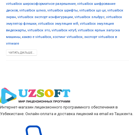
virtualbox широкоформатное разрешение
,
virtualbox шифрование
дисков
,
virtualbox шлюз
,
virtualbox шрифты
,
virtualbox що це
,
virtualbox
экран
,
virtualbox экспорт конфигурации
,
virtualbox эльбрус
,
virtualbox
эмулятор флешки
,
virtualbox эмуляция wifi
,
virtualbox эмуляция
видеокарты
,
virtualbox это
,
virtualbox ютуб
,
virtualbox ярлык запуска
машины
,
какво е virtualbox
,
хостинг virtualbox
,
экспорт virtualbox в
vmware
ЧИТАТЬ ДАЛЬШЕ...
Интернет-магазин лицензионного программного обеспечения в
Узбекистане. Онлайн-оплата и доставка лицензий на email из Ташкента.