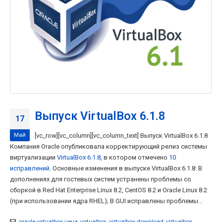
Выпуск VirtualBox 6.1.8
17
Май
[vc_row][vc_column][vc_column_text] Выпуск VirtualBox 6.1.8
Компания Oracle опубликовала корректирующий релиз системы
виртуализации
VirtualBox 6.1.8
, в котором отмечено
10
исправлений
. Основные изменения в выпуске VirtualBox 6.1.8: В
дополнениях для гостевых систем устранены проблемы со
сборкой в Red Hat Enterprise Linux 8.2, CentOS 8.2 и Oracle Linux 8.2
(при использовании ядра RHEL); В GUI исправлены проблемы...
oracle virtualbox цена
,
virtualbox
,
virtualbox download
,
virtualbox