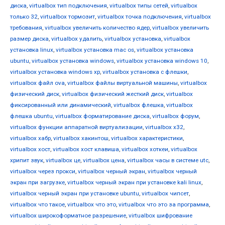
диска
,
virtualbox тип подключения
,
virtualbox типы сетей
,
virtualbox
только 32
,
virtualbox тормозит
,
virtualbox точка подключения
,
virtualbox
требования
,
virtualbox увеличить количество ядер
,
virtualbox увеличить
размер диска
,
virtualbox удалить
,
virtualbox установка
,
virtualbox
установка linux
,
virtualbox установка mac os
,
virtualbox установка
ubuntu
,
virtualbox установка windows
,
virtualbox установка windows 10
,
virtualbox установка windows xp
,
virtualbox установка с флешки
,
virtualbox файл ova
,
virtualbox файлы виртуальной машины
,
virtualbox
физический диск
,
virtualbox физический жесткий диск
,
virtualbox
фиксированный или динамический
,
virtualbox флешка
,
virtualbox
флешка ubuntu
,
virtualbox форматирование диска
,
virtualbox форум
,
virtualbox функции аппаратной виртуализации
,
virtualbox х32
,
virtualbox хабр
,
virtualbox хакинтош
,
virtualbox характеристики
,
virtualbox хост
,
virtualbox хост клавиша
,
virtualbox хоткеи
,
virtualbox
хрипит звук
,
virtualbox це
,
virtualbox цена
,
virtualbox часы в системе utc
,
virtualbox через прокси
,
virtualbox черный экран
,
virtualbox черный
экран при загрузке
,
virtualbox черный экран при установке kali linux
,
virtualbox черный экран при установке ubuntu
,
virtualbox чипсет
,
virtualbox что такое
,
virtualbox что это
,
virtualbox что это за программа
,
virtualbox широкоформатное разрешение
,
virtualbox шифрование