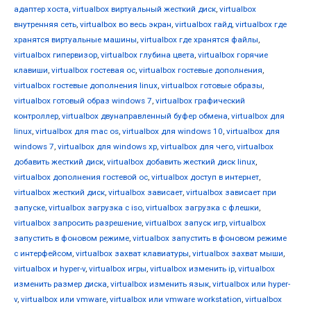
адаптер хоста
,
virtualbox виртуальный жесткий диск
,
virtualbox
внутренняя сеть
,
virtualbox во весь экран
,
virtualbox гайд
,
virtualbox где
хранятся виртуальные машины
,
virtualbox где хранятся файлы
,
virtualbox гипервизор
,
virtualbox глубина цвета
,
virtualbox горячие
клавиши
,
virtualbox гостевая ос
,
virtualbox гостевые дополнения
,
virtualbox гостевые дополнения linux
,
virtualbox готовые образы
,
virtualbox готовый образ windows 7
,
virtualbox графический
контроллер
,
virtualbox двунаправленный буфер обмена
,
virtualbox для
linux
,
virtualbox для mac os
,
virtualbox для windows 10
,
virtualbox для
windows 7
,
virtualbox для windows xp
,
virtualbox для чего
,
virtualbox
добавить жесткий диск
,
virtualbox добавить жесткий диск linux
,
virtualbox дополнения гостевой ос
,
virtualbox доступ в интернет
,
virtualbox жесткий диск
,
virtualbox зависает
,
virtualbox зависает при
запуске
,
virtualbox загрузка с iso
,
virtualbox загрузка с флешки
,
virtualbox запросить разрешение
,
virtualbox запуск игр
,
virtualbox
запустить в фоновом режиме
,
virtualbox запустить в фоновом режиме
с интерфейсом
,
virtualbox захват клавиатуры
,
virtualbox захват мыши
,
virtualbox и hyper-v
,
virtualbox игры
,
virtualbox изменить ip
,
virtualbox
изменить размер диска
,
virtualbox изменить язык
,
virtualbox или hyper-
v
,
virtualbox или vmware
,
virtualbox или vmware workstation
,
virtualbox