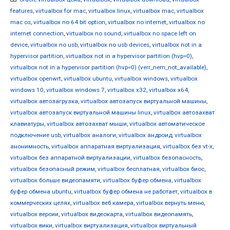
features
,
virtualbox for mac
,
virtualbox linux
,
virtualbox mac
,
virtualbox
mac os
,
virtualbox no 64 bit option
,
virtualbox no internet
,
virtualbox no
internet connection
,
virtualbox no sound
,
virtualbox no space left on
device
,
virtualbox no usb
,
virtualbox no usb devices
,
virtualbox not in a
hypervisor partition
,
virtualbox not in a hypervisor partition (hvp=0)
,
virtualbox not in a hypervisor partition (hvp=0) (verr_nem_not_available)
,
virtualbox openwrt
,
virtualbox ubuntu
,
virtualbox windows
,
virtualbox
windows 10
,
virtualbox windows 7
,
virtualbox x32
,
virtualbox x64
,
virtualbox автозагрузка
,
virtualbox автозапуск виртуальной машины
,
virtualbox автозапуск виртуальной машины linux
,
virtualbox автозахват
клавиатуры
,
virtualbox автозахват мыши
,
virtualbox автоматическое
подключение usb
,
virtualbox аналоги
,
virtualbox андроид
,
virtualbox
анонимность
,
virtualbox аппаратная виртуализация
,
virtualbox без vt-x
,
virtualbox без аппаратной виртуализации
,
virtualbox безопасность
,
virtualbox безопасный режим
,
virtualbox бесплатная
,
virtualbox биос
,
virtualbox больше видеопамяти
,
virtualbox буфер обмена
,
virtualbox
буфер обмена ubuntu
,
virtualbox буфер обмена не работает
,
virtualbox в
коммерческих целях
,
virtualbox веб камера
,
virtualbox вернуть меню
,
virtualbox версии
,
virtualbox видеокарта
,
virtualbox видеопамять
,
virtualbox вики
,
virtualbox виртуализация
,
virtualbox виртуальный