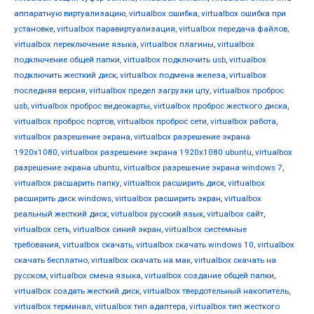
аппаратную виртуализацию
,
virtualbox ошибка
,
virtualbox ошибка при
установке
,
virtualbox паравиртуализация
,
virtualbox передача файлов
,
virtualbox переключение языка
,
virtualbox плагины
,
virtualbox
подключение общей папки
,
virtualbox подключить usb
,
virtualbox
подключить жесткий диск
,
virtualbox подмена железа
,
virtualbox
последняя версия
,
virtualbox предел загрузки цпу
,
virtualbox проброс
usb
,
virtualbox проброс видеокарты
,
virtualbox проброс жесткого диска
,
virtualbox проброс портов
,
virtualbox проброс сети
,
virtualbox работа
,
virtualbox разрешение экрана
,
virtualbox разрешение экрана
1920x1080
,
virtualbox разрешение экрана 1920x1080 ubuntu
,
virtualbox
разрешение экрана ubuntu
,
virtualbox разрешение экрана windows 7
,
virtualbox расшарить папку
,
virtualbox расширить диск
,
virtualbox
расширить диск windows
,
virtualbox расширить экран
,
virtualbox
реальный жесткий диск
,
virtualbox русский язык
,
virtualbox сайт
,
virtualbox сеть
,
virtualbox синий экран
,
virtualbox системные
требования
,
virtualbox скачать
,
virtualbox скачать windows 10
,
virtualbox
скачать бесплатно
,
virtualbox скачать на мак
,
virtualbox скачать на
русском
,
virtualbox смена языка
,
virtualbox создание общей папки
,
virtualbox создать жесткий диск
,
virtualbox твердотельный накопитель
,
virtualbox терминал
,
virtualbox тип адаптера
,
virtualbox тип жесткого