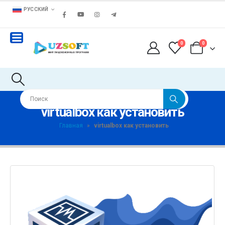
РУССКИЙ
0
0
virtualbox как установить
Главная
»
virtualbox как установить