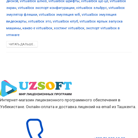
дисков
,
virtualbox шлюз
,
virtualbox шрифты
,
virtualbox що це
,
virtualbox
экран
,
virtualbox экспорт конфигурации
,
virtualbox эльбрус
,
virtualbox
эмулятор флешки
,
virtualbox эмуляция wifi
,
virtualbox эмуляция
видеокарты
,
virtualbox это
,
virtualbox ютуб
,
virtualbox ярлык запуска
машины
,
какво е virtualbox
,
хостинг virtualbox
,
экспорт virtualbox в
vmware
ЧИТАТЬ ДАЛЬШЕ...
Интернет-магазин лицензионного программного обеспечения в
Узбекистане. Онлайн-оплата и доставка лицензий на email из Ташкента.