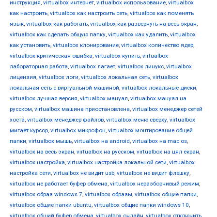
инструкция
,
virtualbox интернет
,
virtualbox использование
,
virtualbox
как настроить
,
virtualbox как настроить сеть
,
virtualbox как поменять
язык
,
virtualbox как работать
,
virtualbox как развернуть на весь экран
,
virtualbox как сделать общую папку
,
virtualbox как удалить
,
virtualbox
как установить
,
virtualbox клонирование
,
virtualbox количество ядер
,
virtualbox критическая ошибка
,
virtualbox купить
,
virtualbox
лабораторная работа
,
virtualbox лагает
,
virtualbox линукс
,
virtualbox
лицензия
,
virtualbox логи
,
virtualbox локальная сеть
,
virtualbox
локальная сеть с виртуальной машиной
,
virtualbox локальные диски
,
virtualbox лучшая версия
,
virtualbox мануал
,
virtualbox мануал на
русском
,
virtualbox машина приостановлена
,
virtualbox менеджер сетей
хоста
,
virtualbox менеджер файлов
,
virtualbox меню сверху
,
virtualbox
мигает курсор
,
virtualbox микрофон
,
virtualbox монтирование общей
папки
,
virtualbox мышь
,
virtualbox на android
,
virtualbox на mac os
,
virtualbox на весь экран
,
virtualbox на русском
,
virtualbox на цял екран
,
virtualbox настройка
,
virtualbox настройка локальной сети
,
virtualbox
настройка сети
,
virtualbox не видит usb
,
virtualbox не видит флешку
,
virtualbox не работает буфер обмена
,
virtualbox неразборчивый режим
,
virtualbox образ windows 7
,
virtualbox образы
,
virtualbox общие папки
,
virtualbox общие папки ubuntu
,
virtualbox общие папки windows 10
,
virtualbox общий буфер обмена
,
virtualbox онлайн
,
virtualbox отключить