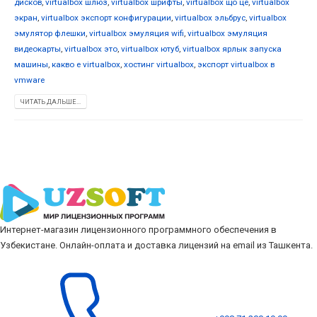
дисков
,
virtualbox шлюз
,
virtualbox шрифты
,
virtualbox що це
,
virtualbox
экран
,
virtualbox экспорт конфигурации
,
virtualbox эльбрус
,
virtualbox
эмулятор флешки
,
virtualbox эмуляция wifi
,
virtualbox эмуляция
видеокарты
,
virtualbox это
,
virtualbox ютуб
,
virtualbox ярлык запуска
машины
,
какво е virtualbox
,
хостинг virtualbox
,
экспорт virtualbox в
vmware
ЧИТАТЬ ДАЛЬШЕ...
Интернет-магазин лицензионного программного обеспечения в
Узбекистане. Онлайн-оплата и доставка лицензий на email из Ташкента.