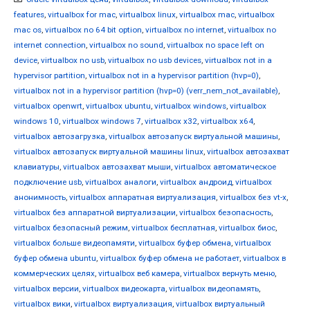
features
,
virtualbox for mac
,
virtualbox linux
,
virtualbox mac
,
virtualbox
mac os
,
virtualbox no 64 bit option
,
virtualbox no internet
,
virtualbox no
internet connection
,
virtualbox no sound
,
virtualbox no space left on
device
,
virtualbox no usb
,
virtualbox no usb devices
,
virtualbox not in a
hypervisor partition
,
virtualbox not in a hypervisor partition (hvp=0)
,
virtualbox not in a hypervisor partition (hvp=0) (verr_nem_not_available)
,
virtualbox openwrt
,
virtualbox ubuntu
,
virtualbox windows
,
virtualbox
windows 10
,
virtualbox windows 7
,
virtualbox x32
,
virtualbox x64
,
virtualbox автозагрузка
,
virtualbox автозапуск виртуальной машины
,
virtualbox автозапуск виртуальной машины linux
,
virtualbox автозахват
клавиатуры
,
virtualbox автозахват мыши
,
virtualbox автоматическое
подключение usb
,
virtualbox аналоги
,
virtualbox андроид
,
virtualbox
анонимность
,
virtualbox аппаратная виртуализация
,
virtualbox без vt-x
,
virtualbox без аппаратной виртуализации
,
virtualbox безопасность
,
virtualbox безопасный режим
,
virtualbox бесплатная
,
virtualbox биос
,
virtualbox больше видеопамяти
,
virtualbox буфер обмена
,
virtualbox
буфер обмена ubuntu
,
virtualbox буфер обмена не работает
,
virtualbox в
коммерческих целях
,
virtualbox веб камера
,
virtualbox вернуть меню
,
virtualbox версии
,
virtualbox видеокарта
,
virtualbox видеопамять
,
virtualbox вики
,
virtualbox виртуализация
,
virtualbox виртуальный