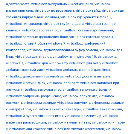
адаптер хоста
,
virtualbox виртуальный жесткий диск
,
virtualbox
внутренняя сеть
,
virtualbox во весь экран
,
virtualbox гайд
,
virtualbox где
хранятся виртуальные машины
,
virtualbox где хранятся файлы
,
virtualbox гипервизор
,
virtualbox глубина цвета
,
virtualbox горячие
клавиши
,
virtualbox гостевая ос
,
virtualbox гостевые дополнения
,
virtualbox гостевые дополнения linux
,
virtualbox готовые образы
,
virtualbox готовый образ windows 7
,
virtualbox графический
контроллер
,
virtualbox двунаправленный буфер обмена
,
virtualbox для
linux
,
virtualbox для mac os
,
virtualbox для windows 10
,
virtualbox для
windows 7
,
virtualbox для windows xp
,
virtualbox для чего
,
virtualbox
добавить жесткий диск
,
virtualbox добавить жесткий диск linux
,
virtualbox дополнения гостевой ос
,
virtualbox доступ в интернет
,
virtualbox жесткий диск
,
virtualbox зависает
,
virtualbox зависает при
запуске
,
virtualbox загрузка с iso
,
virtualbox загрузка с флешки
,
virtualbox запросить разрешение
,
virtualbox запуск игр
,
virtualbox
запустить в фоновом режиме
,
virtualbox запустить в фоновом режиме
с интерфейсом
,
virtualbox захват клавиатуры
,
virtualbox захват мыши
,
virtualbox и hyper-v
,
virtualbox игры
,
virtualbox изменить ip
,
virtualbox
изменить размер диска
,
virtualbox изменить язык
,
virtualbox или hyper-
v
,
virtualbox или vmware
,
virtualbox или vmware workstation
,
virtualbox