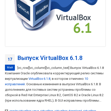
Выпуск VirtualBox 6.1.8
17
Май
[vc_row][vc_column][vc_column_text] Выпуск VirtualBox 6.1.8
Компания Oracle опубликовала корректирующий релиз системы
виртуализации
VirtualBox 6.1.8
, в котором отмечено
10
исправлений
. Основные изменения в выпуске VirtualBox 6.1.8: В
дополнениях для гостевых систем устранены проблемы со
сборкой в Red Hat Enterprise Linux 8.2, CentOS 8.2 и Oracle Linux 8.2
(при использовании ядра RHEL); В GUI исправлены проблемы...
oracle virtualbox цена
,
virtualbox
,
virtualbox download
,
virtualbox