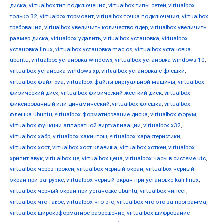
диска
,
virtualbox тип подключения
,
virtualbox типы сетей
,
virtualbox
только 32
,
virtualbox тормозит
,
virtualbox точка подключения
,
virtualbox
требования
,
virtualbox увеличить количество ядер
,
virtualbox увеличить
размер диска
,
virtualbox удалить
,
virtualbox установка
,
virtualbox
установка linux
,
virtualbox установка mac os
,
virtualbox установка
ubuntu
,
virtualbox установка windows
,
virtualbox установка windows 10
,
virtualbox установка windows xp
,
virtualbox установка с флешки
,
virtualbox файл ova
,
virtualbox файлы виртуальной машины
,
virtualbox
физический диск
,
virtualbox физический жесткий диск
,
virtualbox
фиксированный или динамический
,
virtualbox флешка
,
virtualbox
флешка ubuntu
,
virtualbox форматирование диска
,
virtualbox форум
,
virtualbox функции аппаратной виртуализации
,
virtualbox х32
,
virtualbox хабр
,
virtualbox хакинтош
,
virtualbox характеристики
,
virtualbox хост
,
virtualbox хост клавиша
,
virtualbox хоткеи
,
virtualbox
хрипит звук
,
virtualbox це
,
virtualbox цена
,
virtualbox часы в системе utc
,
virtualbox через прокси
,
virtualbox черный экран
,
virtualbox черный
экран при загрузке
,
virtualbox черный экран при установке kali linux
,
virtualbox черный экран при установке ubuntu
,
virtualbox чипсет
,
virtualbox что такое
,
virtualbox что это
,
virtualbox что это за программа
,
virtualbox широкоформатное разрешение
,
virtualbox шифрование