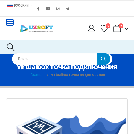
РУССКИЙ
0
0
virtualbox точка подключения
Главная
»
virtualbox точка подключения