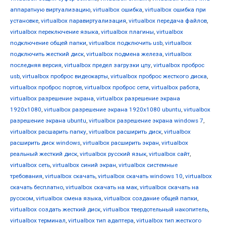
аппаратную виртуализацию
,
virtualbox ошибка
,
virtualbox ошибка при
установке
,
virtualbox паравиртуализация
,
virtualbox передача файлов
,
virtualbox переключение языка
,
virtualbox плагины
,
virtualbox
подключение общей папки
,
virtualbox подключить usb
,
virtualbox
подключить жесткий диск
,
virtualbox подмена железа
,
virtualbox
последняя версия
,
virtualbox предел загрузки цпу
,
virtualbox проброс
usb
,
virtualbox проброс видеокарты
,
virtualbox проброс жесткого диска
,
virtualbox проброс портов
,
virtualbox проброс сети
,
virtualbox работа
,
virtualbox разрешение экрана
,
virtualbox разрешение экрана
1920x1080
,
virtualbox разрешение экрана 1920x1080 ubuntu
,
virtualbox
разрешение экрана ubuntu
,
virtualbox разрешение экрана windows 7
,
virtualbox расшарить папку
,
virtualbox расширить диск
,
virtualbox
расширить диск windows
,
virtualbox расширить экран
,
virtualbox
реальный жесткий диск
,
virtualbox русский язык
,
virtualbox сайт
,
virtualbox сеть
,
virtualbox синий экран
,
virtualbox системные
требования
,
virtualbox скачать
,
virtualbox скачать windows 10
,
virtualbox
скачать бесплатно
,
virtualbox скачать на мак
,
virtualbox скачать на
русском
,
virtualbox смена языка
,
virtualbox создание общей папки
,
virtualbox создать жесткий диск
,
virtualbox твердотельный накопитель
,
virtualbox терминал
,
virtualbox тип адаптера
,
virtualbox тип жесткого