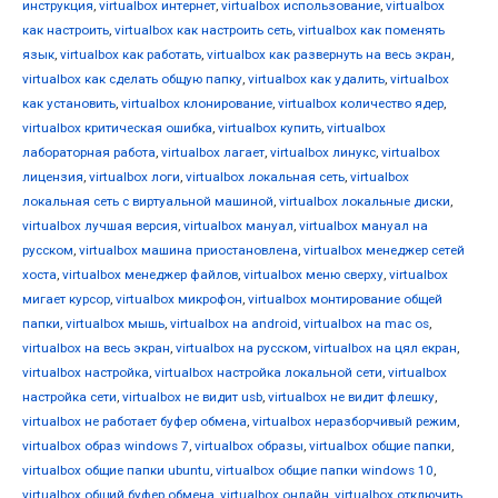
инструкция
,
virtualbox интернет
,
virtualbox использование
,
virtualbox
как настроить
,
virtualbox как настроить сеть
,
virtualbox как поменять
язык
,
virtualbox как работать
,
virtualbox как развернуть на весь экран
,
virtualbox как сделать общую папку
,
virtualbox как удалить
,
virtualbox
как установить
,
virtualbox клонирование
,
virtualbox количество ядер
,
virtualbox критическая ошибка
,
virtualbox купить
,
virtualbox
лабораторная работа
,
virtualbox лагает
,
virtualbox линукс
,
virtualbox
лицензия
,
virtualbox логи
,
virtualbox локальная сеть
,
virtualbox
локальная сеть с виртуальной машиной
,
virtualbox локальные диски
,
virtualbox лучшая версия
,
virtualbox мануал
,
virtualbox мануал на
русском
,
virtualbox машина приостановлена
,
virtualbox менеджер сетей
хоста
,
virtualbox менеджер файлов
,
virtualbox меню сверху
,
virtualbox
мигает курсор
,
virtualbox микрофон
,
virtualbox монтирование общей
папки
,
virtualbox мышь
,
virtualbox на android
,
virtualbox на mac os
,
virtualbox на весь экран
,
virtualbox на русском
,
virtualbox на цял екран
,
virtualbox настройка
,
virtualbox настройка локальной сети
,
virtualbox
настройка сети
,
virtualbox не видит usb
,
virtualbox не видит флешку
,
virtualbox не работает буфер обмена
,
virtualbox неразборчивый режим
,
virtualbox образ windows 7
,
virtualbox образы
,
virtualbox общие папки
,
virtualbox общие папки ubuntu
,
virtualbox общие папки windows 10
,
virtualbox общий буфер обмена
,
virtualbox онлайн
,
virtualbox отключить