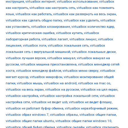
инструкция
,
virtualbox интернет
,
virtualbox использование
,
virtualbox
как настроить
,
virtualbox как настроить сеть
,
virtualbox как поменять
язык
,
virtualbox как работать
,
virtualbox как развернуть на весь экран
,
virtualbox как сделать общую папку
,
virtualbox как удалить
,
virtualbox
как установить
,
virtualbox клонирование
,
virtualbox количество ядер
,
virtualbox критическая ошибка
,
virtualbox купить
,
virtualbox
лабораторная работа
,
virtualbox лагает
,
virtualbox линукс
,
virtualbox
лицензия
,
virtualbox логи
,
virtualbox локальная сеть
,
virtualbox
локальная сеть с виртуальной машиной
,
virtualbox локальные диски
,
virtualbox лучшая версия
,
virtualbox мануал
,
virtualbox мануал на
русском
,
virtualbox машина приостановлена
,
virtualbox менеджер сетей
хоста
,
virtualbox менеджер файлов
,
virtualbox меню сверху
,
virtualbox
мигает курсор
,
virtualbox микрофон
,
virtualbox монтирование общей
папки
,
virtualbox мышь
,
virtualbox на android
,
virtualbox на mac os
,
virtualbox на весь экран
,
virtualbox на русском
,
virtualbox на цял екран
,
virtualbox настройка
,
virtualbox настройка локальной сети
,
virtualbox
настройка сети
,
virtualbox не видит usb
,
virtualbox не видит флешку
,
virtualbox не работает буфер обмена
,
virtualbox неразборчивый режим
,
virtualbox образ windows 7
,
virtualbox образы
,
virtualbox общие папки
,
virtualbox общие папки ubuntu
,
virtualbox общие папки windows 10
,
virtualbox общий буфер обмена
,
virtualbox онлайн
,
virtualbox отключить