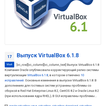
Выпуск VirtualBox 6.1.8
17
Май
[vc_row][vc_column][vc_column_text] Выпуск VirtualBox 6.1.8
Компания Oracle опубликовала корректирующий релиз системы
виртуализации
VirtualBox 6.1.8
, в котором отмечено
10
исправлений
. Основные изменения в выпуске VirtualBox 6.1.8: В
дополнениях для гостевых систем устранены проблемы со
сборкой в Red Hat Enterprise Linux 8.2, CentOS 8.2 и Oracle Linux 8.2
(при использовании ядра RHEL); В GUI исправлены проблемы...
oracle virtualbox цена
,
virtualbox
,
virtualbox download
,
virtualbox