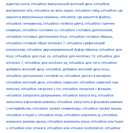
адаптер хоста
,
virtualbox виртуальный жесткий диск
,
virtualbox
внутренняя сеть
,
virtualbox во весь экран
,
virtualbox гайд
,
virtualbox где
хранятся виртуальные машины
,
virtualbox где хранятся файлы
,
virtualbox гипервизор
,
virtualbox глубина цвета
,
virtualbox горячие
клавиши
,
virtualbox гостевая ос
,
virtualbox гостевые дополнения
,
virtualbox гостевые дополнения linux
,
virtualbox готовые образы
,
virtualbox готовый образ windows 7
,
virtualbox графический
контроллер
,
virtualbox двунаправленный буфер обмена
,
virtualbox для
linux
,
virtualbox для mac os
,
virtualbox для windows 10
,
virtualbox для
windows 7
,
virtualbox для windows xp
,
virtualbox для чего
,
virtualbox
добавить жесткий диск
,
virtualbox добавить жесткий диск linux
,
virtualbox дополнения гостевой ос
,
virtualbox доступ в интернет
,
virtualbox жесткий диск
,
virtualbox зависает
,
virtualbox зависает при
запуске
,
virtualbox загрузка с iso
,
virtualbox загрузка с флешки
,
virtualbox запросить разрешение
,
virtualbox запуск игр
,
virtualbox
запустить в фоновом режиме
,
virtualbox запустить в фоновом режиме
с интерфейсом
,
virtualbox захват клавиатуры
,
virtualbox захват мыши
,
virtualbox и hyper-v
,
virtualbox игры
,
virtualbox изменить ip
,
virtualbox
изменить размер диска
,
virtualbox изменить язык
,
virtualbox или hyper-
v
,
virtualbox или vmware
,
virtualbox или vmware workstation
,
virtualbox