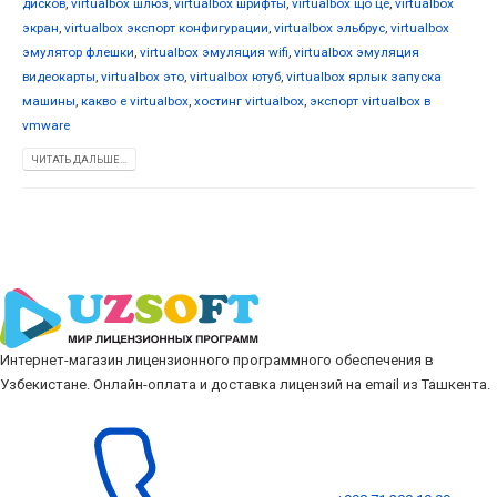
дисков
,
virtualbox шлюз
,
virtualbox шрифты
,
virtualbox що це
,
virtualbox
экран
,
virtualbox экспорт конфигурации
,
virtualbox эльбрус
,
virtualbox
эмулятор флешки
,
virtualbox эмуляция wifi
,
virtualbox эмуляция
видеокарты
,
virtualbox это
,
virtualbox ютуб
,
virtualbox ярлык запуска
машины
,
какво е virtualbox
,
хостинг virtualbox
,
экспорт virtualbox в
vmware
ЧИТАТЬ ДАЛЬШЕ...
Интернет-магазин лицензионного программного обеспечения в
Узбекистане. Онлайн-оплата и доставка лицензий на email из Ташкента.