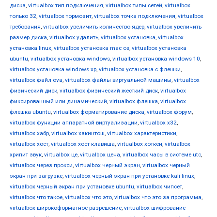
диска
,
virtualbox тип подключения
,
virtualbox типы сетей
,
virtualbox
только 32
,
virtualbox тормозит
,
virtualbox точка подключения
,
virtualbox
требования
,
virtualbox увеличить количество ядер
,
virtualbox увеличить
размер диска
,
virtualbox удалить
,
virtualbox установка
,
virtualbox
установка linux
,
virtualbox установка mac os
,
virtualbox установка
ubuntu
,
virtualbox установка windows
,
virtualbox установка windows 10
,
virtualbox установка windows xp
,
virtualbox установка с флешки
,
virtualbox файл ova
,
virtualbox файлы виртуальной машины
,
virtualbox
физический диск
,
virtualbox физический жесткий диск
,
virtualbox
фиксированный или динамический
,
virtualbox флешка
,
virtualbox
флешка ubuntu
,
virtualbox форматирование диска
,
virtualbox форум
,
virtualbox функции аппаратной виртуализации
,
virtualbox х32
,
virtualbox хабр
,
virtualbox хакинтош
,
virtualbox характеристики
,
virtualbox хост
,
virtualbox хост клавиша
,
virtualbox хоткеи
,
virtualbox
хрипит звук
,
virtualbox це
,
virtualbox цена
,
virtualbox часы в системе utc
,
virtualbox через прокси
,
virtualbox черный экран
,
virtualbox черный
экран при загрузке
,
virtualbox черный экран при установке kali linux
,
virtualbox черный экран при установке ubuntu
,
virtualbox чипсет
,
virtualbox что такое
,
virtualbox что это
,
virtualbox что это за программа
,
virtualbox широкоформатное разрешение
,
virtualbox шифрование