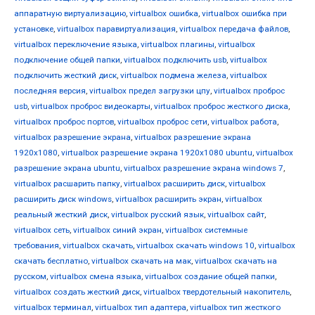
аппаратную виртуализацию
,
virtualbox ошибка
,
virtualbox ошибка при
установке
,
virtualbox паравиртуализация
,
virtualbox передача файлов
,
virtualbox переключение языка
,
virtualbox плагины
,
virtualbox
подключение общей папки
,
virtualbox подключить usb
,
virtualbox
подключить жесткий диск
,
virtualbox подмена железа
,
virtualbox
последняя версия
,
virtualbox предел загрузки цпу
,
virtualbox проброс
usb
,
virtualbox проброс видеокарты
,
virtualbox проброс жесткого диска
,
virtualbox проброс портов
,
virtualbox проброс сети
,
virtualbox работа
,
virtualbox разрешение экрана
,
virtualbox разрешение экрана
1920x1080
,
virtualbox разрешение экрана 1920x1080 ubuntu
,
virtualbox
разрешение экрана ubuntu
,
virtualbox разрешение экрана windows 7
,
virtualbox расшарить папку
,
virtualbox расширить диск
,
virtualbox
расширить диск windows
,
virtualbox расширить экран
,
virtualbox
реальный жесткий диск
,
virtualbox русский язык
,
virtualbox сайт
,
virtualbox сеть
,
virtualbox синий экран
,
virtualbox системные
требования
,
virtualbox скачать
,
virtualbox скачать windows 10
,
virtualbox
скачать бесплатно
,
virtualbox скачать на мак
,
virtualbox скачать на
русском
,
virtualbox смена языка
,
virtualbox создание общей папки
,
virtualbox создать жесткий диск
,
virtualbox твердотельный накопитель
,
virtualbox терминал
,
virtualbox тип адаптера
,
virtualbox тип жесткого