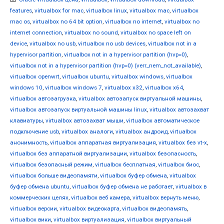
features
,
virtualbox for mac
,
virtualbox linux
,
virtualbox mac
,
virtualbox
mac os
,
virtualbox no 64 bit option
,
virtualbox no internet
,
virtualbox no
internet connection
,
virtualbox no sound
,
virtualbox no space left on
device
,
virtualbox no usb
,
virtualbox no usb devices
,
virtualbox not in a
hypervisor partition
,
virtualbox not in a hypervisor partition (hvp=0)
,
virtualbox not in a hypervisor partition (hvp=0) (verr_nem_not_available)
,
virtualbox openwrt
,
virtualbox ubuntu
,
virtualbox windows
,
virtualbox
windows 10
,
virtualbox windows 7
,
virtualbox x32
,
virtualbox x64
,
virtualbox автозагрузка
,
virtualbox автозапуск виртуальной машины
,
virtualbox автозапуск виртуальной машины linux
,
virtualbox автозахват
клавиатуры
,
virtualbox автозахват мыши
,
virtualbox автоматическое
подключение usb
,
virtualbox аналоги
,
virtualbox андроид
,
virtualbox
анонимность
,
virtualbox аппаратная виртуализация
,
virtualbox без vt-x
,
virtualbox без аппаратной виртуализации
,
virtualbox безопасность
,
virtualbox безопасный режим
,
virtualbox бесплатная
,
virtualbox биос
,
virtualbox больше видеопамяти
,
virtualbox буфер обмена
,
virtualbox
буфер обмена ubuntu
,
virtualbox буфер обмена не работает
,
virtualbox в
коммерческих целях
,
virtualbox веб камера
,
virtualbox вернуть меню
,
virtualbox версии
,
virtualbox видеокарта
,
virtualbox видеопамять
,
virtualbox вики
,
virtualbox виртуализация
,
virtualbox виртуальный