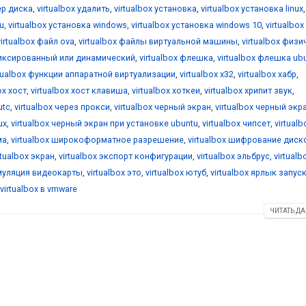
ер диска
,
virtualbox удалить
,
virtualbox установка
,
virtualbox установка linux
,
u
,
virtualbox установка windows
,
virtualbox установка windows 10
,
virtualbox
virtualbox файл ova
,
virtualbox файлы виртуальной машины
,
virtualbox физ
фиксированный или динамический
,
virtualbox флешка
,
virtualbox флешка ub
rtualbox функции аппаратной виртуализации
,
virtualbox х32
,
virtualbox хабр
,
ox хост
,
virtualbox хост клавиша
,
virtualbox хоткеи
,
virtualbox хрипит звук
,
utc
,
virtualbox через прокси
,
virtualbox черный экран
,
virtualbox черный экр
ux
,
virtualbox черный экран при установке ubuntu
,
virtualbox чипсет
,
virtualb
ма
,
virtualbox широкоформатное разрешение
,
virtualbox шифрование диск
rtualbox экран
,
virtualbox экспорт конфигурации
,
virtualbox эльбрус
,
virtualb
эмуляция видеокарты
,
virtualbox это
,
virtualbox ютуб
,
virtualbox ярлык запус
virtualbox в vmware
ЧИТАТЬ ДА