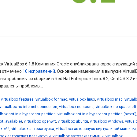
ск VirtualBox 6.1.8 Компания Oracle опубликовала корректирующий 
ом отмечено
10 исправлений
. Основные изменения в выпуске Virtual
ы проблемы со сборкой в Red Hat Enterprise Linux 8.2, CentOS 8.2 и 
справлены проблемы...
,
virtualbox features
,
virtualbox for mac
,
virtualbox linux
,
virtualbox mac
,
virtual
virtualbox no internet connection
,
virtualbox no sound
,
virtualbox no space left
albox not in a hypervisor partition
,
virtualbox not in a hypervisor partition (hvp=0)
not_available)
,
virtualbox openwrt
,
virtualbox ubuntu
,
virtualbox windows
,
virtua
ox x64
,
virtualbox автозагрузка
,
virtualbox автозапуск виртуальной машины
,
albox автозахват клавиатуры
,
virtualbox автозахват мыши
,
virtualbox