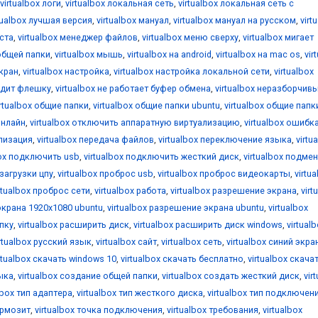
virtualbox логи
,
virtualbox локальная сеть
,
virtualbox локальная сеть с
tualbox лучшая версия
,
virtualbox мануал
,
virtualbox мануал на русском
,
virt
оста
,
virtualbox менеджер файлов
,
virtualbox меню сверху
,
virtualbox мигает
общей папки
,
virtualbox мышь
,
virtualbox на android
,
virtualbox на mac os
,
vir
екран
,
virtualbox настройка
,
virtualbox настройка локальной сети
,
virtualbox
видит флешку
,
virtualbox не работает буфер обмена
,
virtualbox неразборчив
irtualbox общие папки
,
virtualbox общие папки ubuntu
,
virtualbox общие папк
онлайн
,
virtualbox отключить аппаратную виртуализацию
,
virtualbox ошибк
ализация
,
virtualbox передача файлов
,
virtualbox переключение языка
,
virtu
box подключить usb
,
virtualbox подключить жесткий диск
,
virtualbox подме
 загрузки цпу
,
virtualbox проброс usb
,
virtualbox проброс видеокарты
,
virtu
rtualbox проброс сети
,
virtualbox работа
,
virtualbox разрешение экрана
,
virt
экрана 1920x1080 ubuntu
,
virtualbox разрешение экрана ubuntu
,
virtualbox
апку
,
virtualbox расширить диск
,
virtualbox расширить диск windows
,
virtual
irtualbox русский язык
,
virtualbox сайт
,
virtualbox сеть
,
virtualbox синий экра
rtualbox скачать windows 10
,
virtualbox скачать бесплатно
,
virtualbox скача
зыка
,
virtualbox создание общей папки
,
virtualbox создать жесткий диск
,
vir
lbox тип адаптера
,
virtualbox тип жесткого диска
,
virtualbox тип подключен
ормозит
,
virtualbox точка подключения
,
virtualbox требования
,
virtualbox