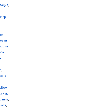
изация
,
уфер
ые
тевая
indows
lbox
x
е
,
захват
ualbox
ox как
новить
,
бота
,