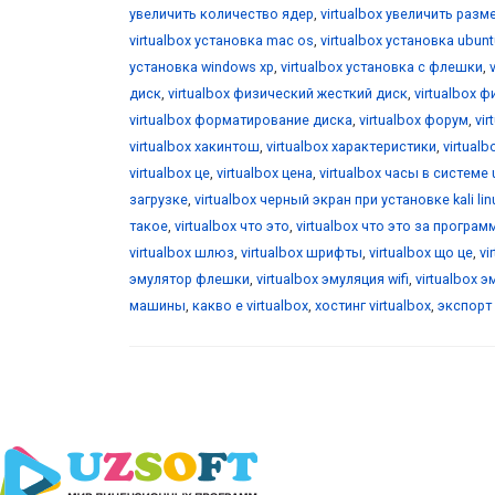
увеличить количество ядер
,
virtualbox увеличить разм
virtualbox установка mac os
,
virtualbox установка ubunt
установка windows xp
,
virtualbox установка с флешки
,
диск
,
virtualbox физический жесткий диск
,
virtualbox 
virtualbox форматирование диска
,
virtualbox форум
,
vi
virtualbox хакинтош
,
virtualbox характеристики
,
virtualb
virtualbox це
,
virtualbox цена
,
virtualbox часы в системе 
загрузке
,
virtualbox черный экран при установке kali lin
такое
,
virtualbox что это
,
virtualbox что это за програм
virtualbox шлюз
,
virtualbox шрифты
,
virtualbox що це
,
vi
эмулятор флешки
,
virtualbox эмуляция wifi
,
virtualbox 
машины
,
какво е virtualbox
,
хостинг virtualbox
,
экспорт 