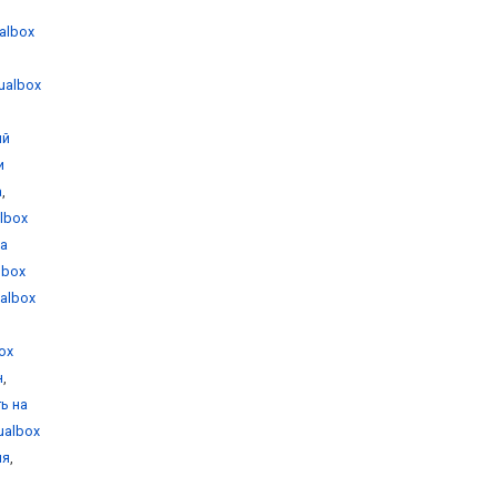
ualbox
tualbox
ый
и
а
,
albox
на
albox
ualbox
box
н
,
ть на
tualbox
ия
,