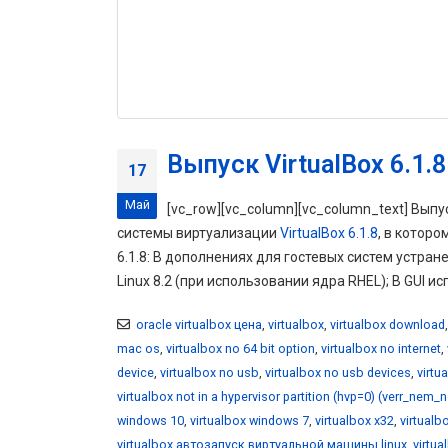
Выпуск VirtualBox 6.1.8
17
Май
[vc_row][vc_column][vc_column_text] Выпу
системы виртуализации
VirtualBox 6.1.8
, в котор
6.1.8: В дополнениях для гостевых систем устранен
Linux 8.2 (при использовании ядра RHEL); В GUI и
oracle virtualbox цена
,
virtualbox
,
virtualbox download
mac os
,
virtualbox no 64 bit option
,
virtualbox no internet
,
device
,
virtualbox no usb
,
virtualbox no usb devices
,
virtu
virtualbox not in a hypervisor partition (hvp=0) (verr_nem_
windows 10
,
virtualbox windows 7
,
virtualbox x32
,
virtualb
virtualbox автозапуск виртуальной машины linux
,
virtu