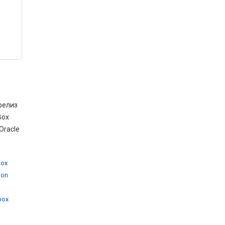
релиз
Box
Oracle
box
 on
,
lbox