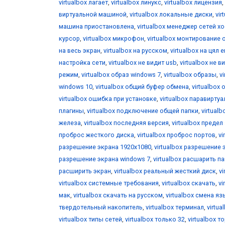
virtualbox лагает
,
virtualbox линукс
,
virtualbox лицензия
,
виртуальной машиной
,
virtualbox локальные диски
,
vir
машина приостановлена
,
virtualbox менеджер сетей х
курсор
,
virtualbox микрофон
,
virtualbox монтирование 
на весь экран
,
virtualbox на русском
,
virtualbox на цял 
настройка сети
,
virtualbox не видит usb
,
virtualbox не 
режим
,
virtualbox образ windows 7
,
virtualbox образы
,
v
windows 10
,
virtualbox общий буфер обмена
,
virtualbox 
virtualbox ошибка при установке
,
virtualbox паравирту
плагины
,
virtualbox подключение общей папки
,
virtual
железа
,
virtualbox последняя версия
,
virtualbox предел
проброс жесткого диска
,
virtualbox проброс портов
,
vi
разрешение экрана 1920x1080
,
virtualbox разрешение 
разрешение экрана windows 7
,
virtualbox расшарить п
расширить экран
,
virtualbox реальный жесткий диск
,
v
virtualbox системные требования
,
virtualbox скачать
,
vi
мак
,
virtualbox скачать на русском
,
virtualbox смена я
твердотельный накопитель
,
virtualbox терминал
,
virtua
virtualbox типы сетей
,
virtualbox только 32
,
virtualbox т