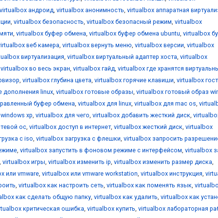
virtualbox андроид
,
virtualbox анонимность
,
virtualbox аппаратная виртуал
ации
,
virtualbox безопасность
,
virtualbox безопасный режим
,
virtualbox
амяти
,
virtualbox буфер обмена
,
virtualbox буфер обмена ubuntu
,
virtualbox б
virtualbox веб камера
,
virtualbox вернуть меню
,
virtualbox версии
,
virtualbox
rtualbox виртуализация
,
virtualbox виртуальный адаптер хоста
,
virtualbox
,
virtualbox во весь экран
,
virtualbox гайд
,
virtualbox где хранятся виртуальн
ервизор
,
virtualbox глубина цвета
,
virtualbox горячие клавиши
,
virtualbox гос
е дополнения linux
,
virtualbox готовые образы
,
virtualbox готовый образ w
аправленный буфер обмена
,
virtualbox для linux
,
virtualbox для mac os
,
virtua
я windows xp
,
virtualbox для чего
,
virtualbox добавить жесткий диск
,
virtualbo
стевой ос
,
virtualbox доступ в интернет
,
virtualbox жесткий диск
,
virtualbox
грузка с iso
,
virtualbox загрузка с флешки
,
virtualbox запросить разрешени
режиме
,
virtualbox запустить в фоновом режиме с интерфейсом
,
virtualbox 
,
virtualbox игры
,
virtualbox изменить ip
,
virtualbox изменить размер диска
,
box или vmware
,
virtualbox или vmware workstation
,
virtualbox инструкция
,
virt
троить
,
virtualbox как настроить сеть
,
virtualbox как поменять язык
,
virtualb
ualbox как сделать общую папку
,
virtualbox как удалить
,
virtualbox как уста
irtualbox критическая ошибка
,
virtualbox купить
,
virtualbox лабораторная ра