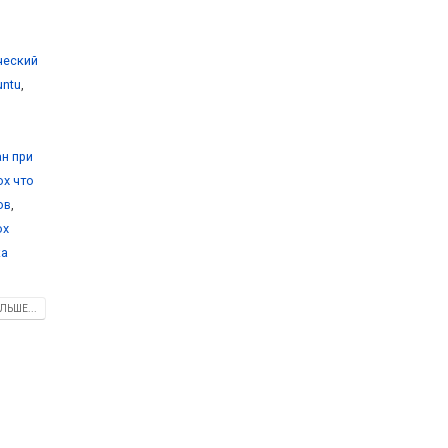
ический
untu
,
ан при
ox что
ов
,
ox
ка
ЛЬШЕ...