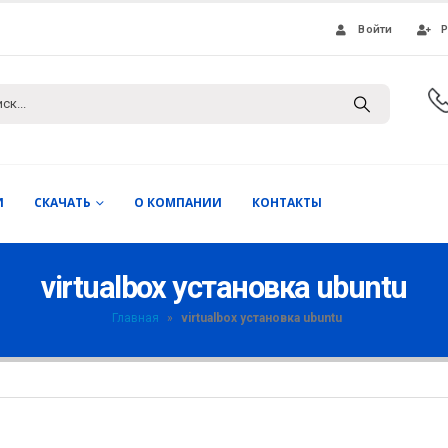
Войти
Р
И
СКАЧАТЬ
О КОМПАНИИ
КОНТАКТЫ
virtualbox установка ubuntu
Главная
»
virtualbox установка ubuntu