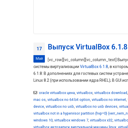
Выпуск VirtualBox 6.1.8
17
Май
[vc_row][vc_column][vc_column_text] Выпу
системы виртуализации
VirtualBox 6.1.8
, в котор
6.1.8: В дополнениях для гостевых систем устранен
Linux 8.2 (при использовании ядра RHEL); В GUI и
oracle virtualbox цена
,
virtualbox
,
virtualbox download
mac os
,
virtualbox no 64 bit option
,
virtualbox no internet
,
device
,
virtualbox no usb
,
virtualbox no usb devices
,
virtu
virtualbox not in a hypervisor partition (hvp=0) (verr_nem_
windows 10
,
virtualbox windows 7
,
virtualbox x32
,
virtualb
virtualbox автозапуск виртуальной машины linux
,
virtu