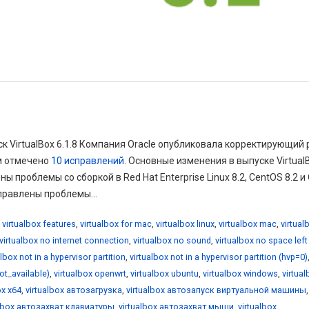
ск VirtualBox 6.1.8 Компания Oracle опубликовала корректирующий 
ом отмечено
10 исправлений
. Основные изменения в выпуске Virtual
ы проблемы со сборкой в Red Hat Enterprise Linux 8.2, CentOS 8.2 и 
справлены проблемы...
,
virtualbox features
,
virtualbox for mac
,
virtualbox linux
,
virtualbox mac
,
virtual
virtualbox no internet connection
,
virtualbox no sound
,
virtualbox no space left
albox not in a hypervisor partition
,
virtualbox not in a hypervisor partition (hvp=0)
not_available)
,
virtualbox openwrt
,
virtualbox ubuntu
,
virtualbox windows
,
virtua
ox x64
,
virtualbox автозагрузка
,
virtualbox автозапуск виртуальной машины
,
albox автозахват клавиатуры
,
virtualbox автозахват мыши
,
virtualbox