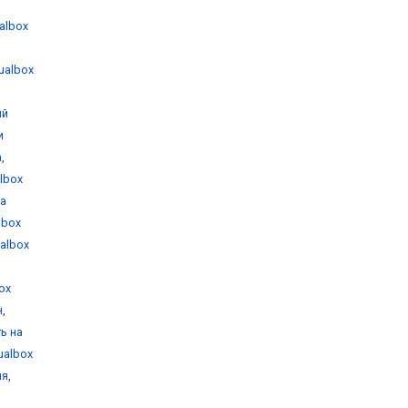
ualbox
tualbox
ый
и
а
,
albox
на
albox
ualbox
box
н
,
ть на
tualbox
ия
,