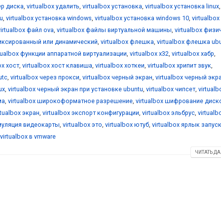
ер диска
,
virtualbox удалить
,
virtualbox установка
,
virtualbox установка linux
,
u
,
virtualbox установка windows
,
virtualbox установка windows 10
,
virtualbox
virtualbox файл ova
,
virtualbox файлы виртуальной машины
,
virtualbox физ
фиксированный или динамический
,
virtualbox флешка
,
virtualbox флешка ub
rtualbox функции аппаратной виртуализации
,
virtualbox х32
,
virtualbox хабр
,
ox хост
,
virtualbox хост клавиша
,
virtualbox хоткеи
,
virtualbox хрипит звук
,
utc
,
virtualbox через прокси
,
virtualbox черный экран
,
virtualbox черный экр
ux
,
virtualbox черный экран при установке ubuntu
,
virtualbox чипсет
,
virtualb
ма
,
virtualbox широкоформатное разрешение
,
virtualbox шифрование диск
rtualbox экран
,
virtualbox экспорт конфигурации
,
virtualbox эльбрус
,
virtualb
эмуляция видеокарты
,
virtualbox это
,
virtualbox ютуб
,
virtualbox ярлык запус
virtualbox в vmware
ЧИТАТЬ ДА