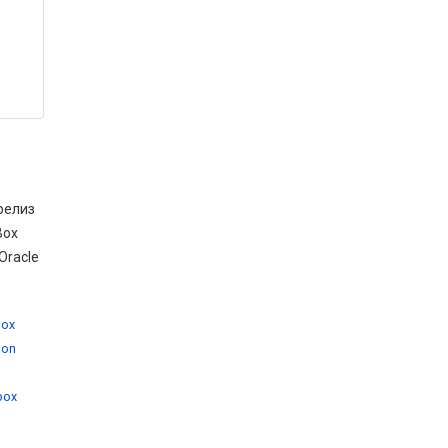
релиз
Box
Oracle
box
 on
,
lbox