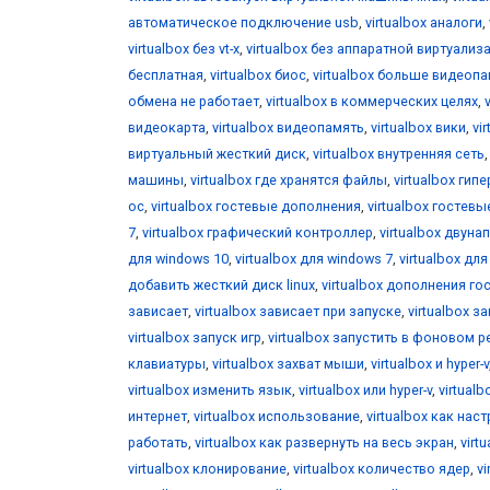
автоматическое подключение usb
,
virtualbox аналоги
,
virtualbox без vt-x
,
virtualbox без аппаратной виртуализ
бесплатная
,
virtualbox биос
,
virtualbox больше видеоп
обмена не работает
,
virtualbox в коммерческих целях
,
видеокарта
,
virtualbox видеопамять
,
virtualbox вики
,
vi
виртуальный жесткий диск
,
virtualbox внутренняя сеть
машины
,
virtualbox где хранятся файлы
,
virtualbox гип
ос
,
virtualbox гостевые дополнения
,
virtualbox гостевы
7
,
virtualbox графический контроллер
,
virtualbox двун
для windows 10
,
virtualbox для windows 7
,
virtualbox дл
добавить жесткий диск linux
,
virtualbox дополнения го
зависает
,
virtualbox зависает при запуске
,
virtualbox за
virtualbox запуск игр
,
virtualbox запустить в фоновом 
клавиатуры
,
virtualbox захват мыши
,
virtualbox и hyper-v
virtualbox изменить язык
,
virtualbox или hyper-v
,
virtual
интернет
,
virtualbox использование
,
virtualbox как нас
работать
,
virtualbox как развернуть на весь экран
,
virt
virtualbox клонирование
,
virtualbox количество ядер
,
v