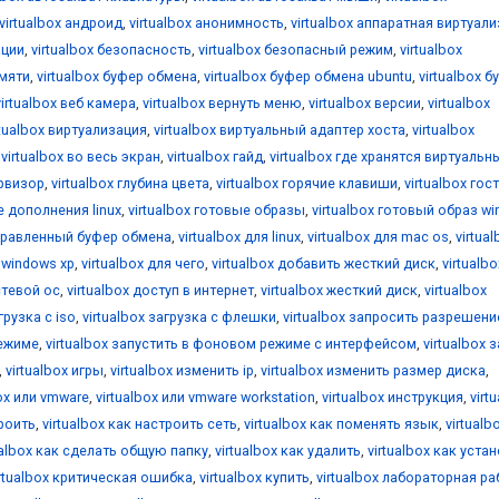
virtualbox андроид
,
virtualbox анонимность
,
virtualbox аппаратная виртуал
ации
,
virtualbox безопасность
,
virtualbox безопасный режим
,
virtualbox
амяти
,
virtualbox буфер обмена
,
virtualbox буфер обмена ubuntu
,
virtualbox б
virtualbox веб камера
,
virtualbox вернуть меню
,
virtualbox версии
,
virtualbox
rtualbox виртуализация
,
virtualbox виртуальный адаптер хоста
,
virtualbox
,
virtualbox во весь экран
,
virtualbox гайд
,
virtualbox где хранятся виртуальн
ервизор
,
virtualbox глубина цвета
,
virtualbox горячие клавиши
,
virtualbox гос
е дополнения linux
,
virtualbox готовые образы
,
virtualbox готовый образ w
аправленный буфер обмена
,
virtualbox для linux
,
virtualbox для mac os
,
virtua
я windows xp
,
virtualbox для чего
,
virtualbox добавить жесткий диск
,
virtualbo
стевой ос
,
virtualbox доступ в интернет
,
virtualbox жесткий диск
,
virtualbox
грузка с iso
,
virtualbox загрузка с флешки
,
virtualbox запросить разрешени
режиме
,
virtualbox запустить в фоновом режиме с интерфейсом
,
virtualbox 
,
virtualbox игры
,
virtualbox изменить ip
,
virtualbox изменить размер диска
,
box или vmware
,
virtualbox или vmware workstation
,
virtualbox инструкция
,
virt
троить
,
virtualbox как настроить сеть
,
virtualbox как поменять язык
,
virtualb
ualbox как сделать общую папку
,
virtualbox как удалить
,
virtualbox как уста
irtualbox критическая ошибка
,
virtualbox купить
,
virtualbox лабораторная ра