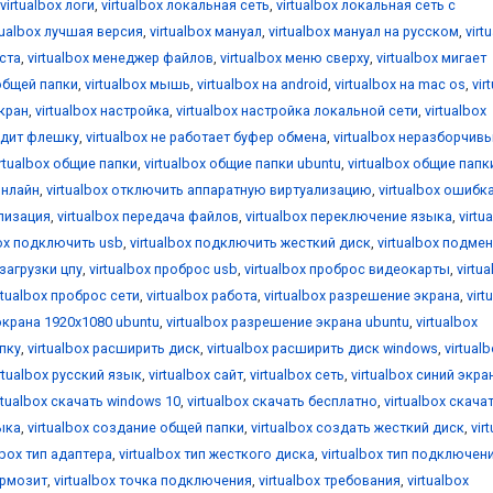
virtualbox логи
,
virtualbox локальная сеть
,
virtualbox локальная сеть с
tualbox лучшая версия
,
virtualbox мануал
,
virtualbox мануал на русском
,
virt
оста
,
virtualbox менеджер файлов
,
virtualbox меню сверху
,
virtualbox мигает
общей папки
,
virtualbox мышь
,
virtualbox на android
,
virtualbox на mac os
,
vir
екран
,
virtualbox настройка
,
virtualbox настройка локальной сети
,
virtualbox
видит флешку
,
virtualbox не работает буфер обмена
,
virtualbox неразборчив
irtualbox общие папки
,
virtualbox общие папки ubuntu
,
virtualbox общие папк
онлайн
,
virtualbox отключить аппаратную виртуализацию
,
virtualbox ошибк
ализация
,
virtualbox передача файлов
,
virtualbox переключение языка
,
virtu
box подключить usb
,
virtualbox подключить жесткий диск
,
virtualbox подме
 загрузки цпу
,
virtualbox проброс usb
,
virtualbox проброс видеокарты
,
virtu
rtualbox проброс сети
,
virtualbox работа
,
virtualbox разрешение экрана
,
virt
экрана 1920x1080 ubuntu
,
virtualbox разрешение экрана ubuntu
,
virtualbox
апку
,
virtualbox расширить диск
,
virtualbox расширить диск windows
,
virtual
irtualbox русский язык
,
virtualbox сайт
,
virtualbox сеть
,
virtualbox синий экра
rtualbox скачать windows 10
,
virtualbox скачать бесплатно
,
virtualbox скача
зыка
,
virtualbox создание общей папки
,
virtualbox создать жесткий диск
,
vir
lbox тип адаптера
,
virtualbox тип жесткого диска
,
virtualbox тип подключен
ормозит
,
virtualbox точка подключения
,
virtualbox требования
,
virtualbox