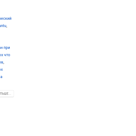
ический
untu
,
ан при
ox что
ов
,
ox
ка
ЛЬШЕ...