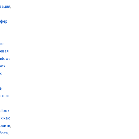
изация
,
уфер
ые
тевая
indows
lbox
x
е
,
захват
ualbox
ox как
новить
,
бота
,