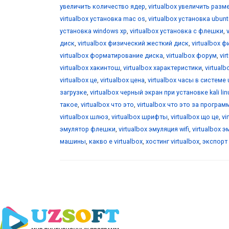
увеличить количество ядер
,
virtualbox увеличить разм
virtualbox установка mac os
,
virtualbox установка ubunt
установка windows xp
,
virtualbox установка с флешки
,
диск
,
virtualbox физический жесткий диск
,
virtualbox 
virtualbox форматирование диска
,
virtualbox форум
,
vi
virtualbox хакинтош
,
virtualbox характеристики
,
virtualb
virtualbox це
,
virtualbox цена
,
virtualbox часы в системе 
загрузке
,
virtualbox черный экран при установке kali lin
такое
,
virtualbox что это
,
virtualbox что это за програм
virtualbox шлюз
,
virtualbox шрифты
,
virtualbox що це
,
vi
эмулятор флешки
,
virtualbox эмуляция wifi
,
virtualbox 
машины
,
какво е virtualbox
,
хостинг virtualbox
,
экспорт 