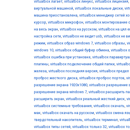
virtualbox лагает
,
virtualbox линукс
,
virtualbox лицензия
,
виртуальной машиной
,
virtualbox локальные диски
,
vir
машина приостановлена
,
virtualbox менеджер сетей х
курсор
,
virtualbox микрофон
,
virtualbox монтирование 
на весь экран
,
virtualbox на русском
,
virtualbox на цял 
настройка сети
,
virtualbox не видит usb
,
virtualbox не 
режим
,
virtualbox образ windows 7
,
virtualbox образы
,
v
windows 10
,
virtualbox общий буфер обмена
,
virtualbox 
virtualbox ошибка при установке
,
virtualbox паравирту
плагины
,
virtualbox подключение общей папки
,
virtual
железа
,
virtualbox последняя версия
,
virtualbox предел
проброс жесткого диска
,
virtualbox проброс портов
,
vi
разрешение экрана 1920x1080
,
virtualbox разрешение 
разрешение экрана windows 7
,
virtualbox расшарить п
расширить экран
,
virtualbox реальный жесткий диск
,
v
virtualbox системные требования
,
virtualbox скачать
,
vi
мак
,
virtualbox скачать на русском
,
virtualbox смена я
твердотельный накопитель
,
virtualbox терминал
,
virtua
virtualbox типы сетей
,
virtualbox только 32
,
virtualbox т