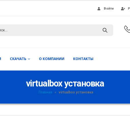
Войти
Р
И
СКАЧАТЬ
О КОМПАНИИ
КОНТАКТЫ
virtualbox установка
Главная
»
virtualbox установка