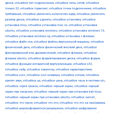
диска
,
virtualbox тип подключения
,
virtualbox типы сетей
,
virtualbox
только 32
,
virtualbox тормозит
,
virtualbox точка подключения
,
virtualbox
требования
,
virtualbox увеличить количество ядер
,
virtualbox увеличить
размер диска
,
virtualbox удалить
,
virtualbox установка
,
virtualbox
установка linux
,
virtualbox установка mac os
,
virtualbox установка
ubuntu
,
virtualbox установка windows
,
virtualbox установка windows 10
,
virtualbox установка windows xp
,
virtualbox установка с флешки
,
virtualbox файл ova
,
virtualbox файлы виртуальной машины
,
virtualbox
физический диск
,
virtualbox физический жесткий диск
,
virtualbox
фиксированный или динамический
,
virtualbox флешка
,
virtualbox
флешка ubuntu
,
virtualbox форматирование диска
,
virtualbox форум
,
virtualbox функции аппаратной виртуализации
,
virtualbox х32
,
virtualbox хабр
,
virtualbox хакинтош
,
virtualbox характеристики
,
virtualbox хост
,
virtualbox хост клавиша
,
virtualbox хоткеи
,
virtualbox
хрипит звук
,
virtualbox це
,
virtualbox цена
,
virtualbox часы в системе utc
,
virtualbox через прокси
,
virtualbox черный экран
,
virtualbox черный
экран при загрузке
,
virtualbox черный экран при установке kali linux
,
virtualbox черный экран при установке ubuntu
,
virtualbox чипсет
,
virtualbox что такое
,
virtualbox что это
,
virtualbox что это за программа
,
virtualbox широкоформатное разрешение
,
virtualbox шифрование