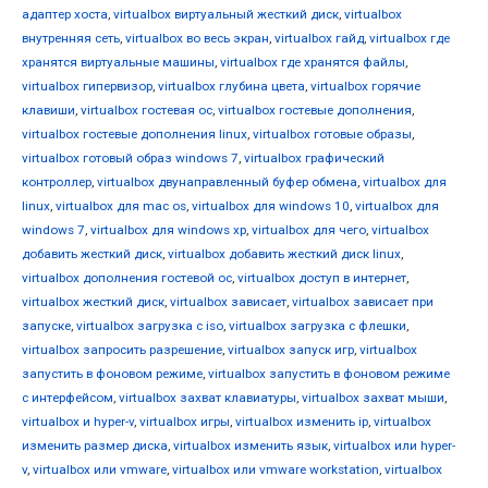
адаптер хоста
,
virtualbox виртуальный жесткий диск
,
virtualbox
внутренняя сеть
,
virtualbox во весь экран
,
virtualbox гайд
,
virtualbox где
хранятся виртуальные машины
,
virtualbox где хранятся файлы
,
virtualbox гипервизор
,
virtualbox глубина цвета
,
virtualbox горячие
клавиши
,
virtualbox гостевая ос
,
virtualbox гостевые дополнения
,
virtualbox гостевые дополнения linux
,
virtualbox готовые образы
,
virtualbox готовый образ windows 7
,
virtualbox графический
контроллер
,
virtualbox двунаправленный буфер обмена
,
virtualbox для
linux
,
virtualbox для mac os
,
virtualbox для windows 10
,
virtualbox для
windows 7
,
virtualbox для windows xp
,
virtualbox для чего
,
virtualbox
добавить жесткий диск
,
virtualbox добавить жесткий диск linux
,
virtualbox дополнения гостевой ос
,
virtualbox доступ в интернет
,
virtualbox жесткий диск
,
virtualbox зависает
,
virtualbox зависает при
запуске
,
virtualbox загрузка с iso
,
virtualbox загрузка с флешки
,
virtualbox запросить разрешение
,
virtualbox запуск игр
,
virtualbox
запустить в фоновом режиме
,
virtualbox запустить в фоновом режиме
с интерфейсом
,
virtualbox захват клавиатуры
,
virtualbox захват мыши
,
virtualbox и hyper-v
,
virtualbox игры
,
virtualbox изменить ip
,
virtualbox
изменить размер диска
,
virtualbox изменить язык
,
virtualbox или hyper-
v
,
virtualbox или vmware
,
virtualbox или vmware workstation
,
virtualbox