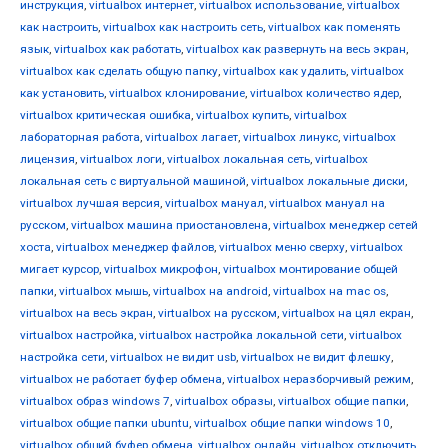
инструкция
,
virtualbox интернет
,
virtualbox использование
,
virtualbox
как настроить
,
virtualbox как настроить сеть
,
virtualbox как поменять
язык
,
virtualbox как работать
,
virtualbox как развернуть на весь экран
,
virtualbox как сделать общую папку
,
virtualbox как удалить
,
virtualbox
как установить
,
virtualbox клонирование
,
virtualbox количество ядер
,
virtualbox критическая ошибка
,
virtualbox купить
,
virtualbox
лабораторная работа
,
virtualbox лагает
,
virtualbox линукс
,
virtualbox
лицензия
,
virtualbox логи
,
virtualbox локальная сеть
,
virtualbox
локальная сеть с виртуальной машиной
,
virtualbox локальные диски
,
virtualbox лучшая версия
,
virtualbox мануал
,
virtualbox мануал на
русском
,
virtualbox машина приостановлена
,
virtualbox менеджер сетей
хоста
,
virtualbox менеджер файлов
,
virtualbox меню сверху
,
virtualbox
мигает курсор
,
virtualbox микрофон
,
virtualbox монтирование общей
папки
,
virtualbox мышь
,
virtualbox на android
,
virtualbox на mac os
,
virtualbox на весь экран
,
virtualbox на русском
,
virtualbox на цял екран
,
virtualbox настройка
,
virtualbox настройка локальной сети
,
virtualbox
настройка сети
,
virtualbox не видит usb
,
virtualbox не видит флешку
,
virtualbox не работает буфер обмена
,
virtualbox неразборчивый режим
,
virtualbox образ windows 7
,
virtualbox образы
,
virtualbox общие папки
,
virtualbox общие папки ubuntu
,
virtualbox общие папки windows 10
,
virtualbox общий буфер обмена
,
virtualbox онлайн
,
virtualbox отключить