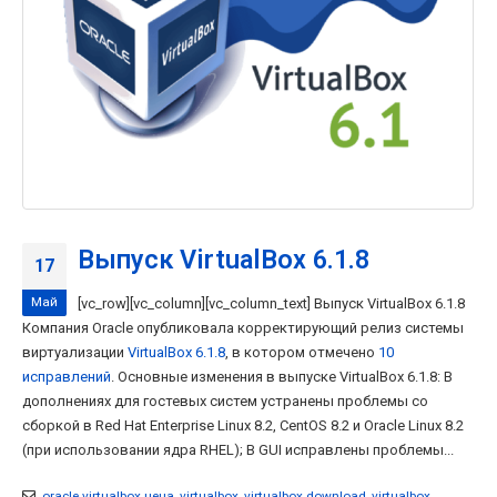
Выпуск VirtualBox 6.1.8
17
Май
[vc_row][vc_column][vc_column_text] Выпуск VirtualBox 6.1.8
Компания Oracle опубликовала корректирующий релиз системы
виртуализации
VirtualBox 6.1.8
, в котором отмечено
10
исправлений
. Основные изменения в выпуске VirtualBox 6.1.8: В
дополнениях для гостевых систем устранены проблемы со
сборкой в Red Hat Enterprise Linux 8.2, CentOS 8.2 и Oracle Linux 8.2
(при использовании ядра RHEL); В GUI исправлены проблемы...
oracle virtualbox цена
,
virtualbox
,
virtualbox download
,
virtualbox