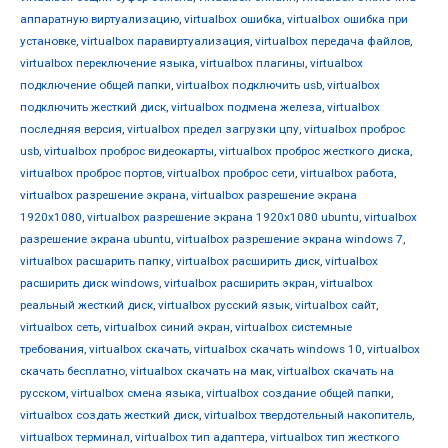
аппаратную виртуализацию
,
virtualbox ошибка
,
virtualbox ошибка при
установке
,
virtualbox паравиртуализация
,
virtualbox передача файлов
,
virtualbox переключение языка
,
virtualbox плагины
,
virtualbox
подключение общей папки
,
virtualbox подключить usb
,
virtualbox
подключить жесткий диск
,
virtualbox подмена железа
,
virtualbox
последняя версия
,
virtualbox предел загрузки цпу
,
virtualbox проброс
usb
,
virtualbox проброс видеокарты
,
virtualbox проброс жесткого диска
,
virtualbox проброс портов
,
virtualbox проброс сети
,
virtualbox работа
,
virtualbox разрешение экрана
,
virtualbox разрешение экрана
1920x1080
,
virtualbox разрешение экрана 1920x1080 ubuntu
,
virtualbox
разрешение экрана ubuntu
,
virtualbox разрешение экрана windows 7
,
virtualbox расшарить папку
,
virtualbox расширить диск
,
virtualbox
расширить диск windows
,
virtualbox расширить экран
,
virtualbox
реальный жесткий диск
,
virtualbox русский язык
,
virtualbox сайт
,
virtualbox сеть
,
virtualbox синий экран
,
virtualbox системные
требования
,
virtualbox скачать
,
virtualbox скачать windows 10
,
virtualbox
скачать бесплатно
,
virtualbox скачать на мак
,
virtualbox скачать на
русском
,
virtualbox смена языка
,
virtualbox создание общей папки
,
virtualbox создать жесткий диск
,
virtualbox твердотельный накопитель
,
virtualbox терминал
,
virtualbox тип адаптера
,
virtualbox тип жесткого