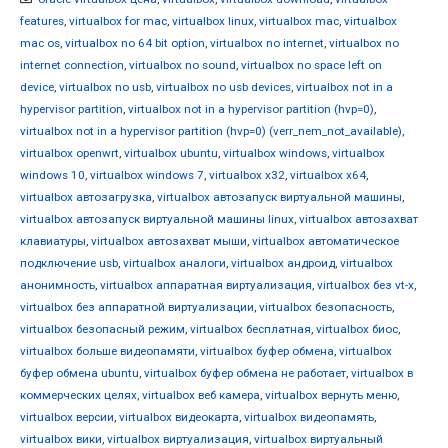
features
,
virtualbox for mac
,
virtualbox linux
,
virtualbox mac
,
virtualbox
mac os
,
virtualbox no 64 bit option
,
virtualbox no internet
,
virtualbox no
internet connection
,
virtualbox no sound
,
virtualbox no space left on
device
,
virtualbox no usb
,
virtualbox no usb devices
,
virtualbox not in a
hypervisor partition
,
virtualbox not in a hypervisor partition (hvp=0)
,
virtualbox not in a hypervisor partition (hvp=0) (verr_nem_not_available)
,
virtualbox openwrt
,
virtualbox ubuntu
,
virtualbox windows
,
virtualbox
windows 10
,
virtualbox windows 7
,
virtualbox x32
,
virtualbox x64
,
virtualbox автозагрузка
,
virtualbox автозапуск виртуальной машины
,
virtualbox автозапуск виртуальной машины linux
,
virtualbox автозахват
клавиатуры
,
virtualbox автозахват мыши
,
virtualbox автоматическое
подключение usb
,
virtualbox аналоги
,
virtualbox андроид
,
virtualbox
анонимность
,
virtualbox аппаратная виртуализация
,
virtualbox без vt-x
,
virtualbox без аппаратной виртуализации
,
virtualbox безопасность
,
virtualbox безопасный режим
,
virtualbox бесплатная
,
virtualbox биос
,
virtualbox больше видеопамяти
,
virtualbox буфер обмена
,
virtualbox
буфер обмена ubuntu
,
virtualbox буфер обмена не работает
,
virtualbox в
коммерческих целях
,
virtualbox веб камера
,
virtualbox вернуть меню
,
virtualbox версии
,
virtualbox видеокарта
,
virtualbox видеопамять
,
virtualbox вики
,
virtualbox виртуализация
,
virtualbox виртуальный