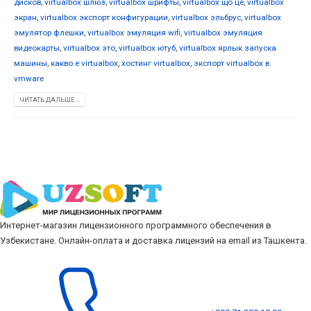
дисков
,
virtualbox шлюз
,
virtualbox шрифты
,
virtualbox що це
,
virtualbox
экран
,
virtualbox экспорт конфигурации
,
virtualbox эльбрус
,
virtualbox
эмулятор флешки
,
virtualbox эмуляция wifi
,
virtualbox эмуляция
видеокарты
,
virtualbox это
,
virtualbox ютуб
,
virtualbox ярлык запуска
машины
,
какво е virtualbox
,
хостинг virtualbox
,
экспорт virtualbox в
vmware
ЧИТАТЬ ДАЛЬШЕ...
Интернет-магазин лицензионного программного обеспечения в
Узбекистане. Онлайн-оплата и доставка лицензий на email из Ташкента.