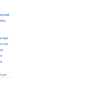
ический
untu
,
ан при
ox что
ов
,
ox
ка
ЛЬШЕ...