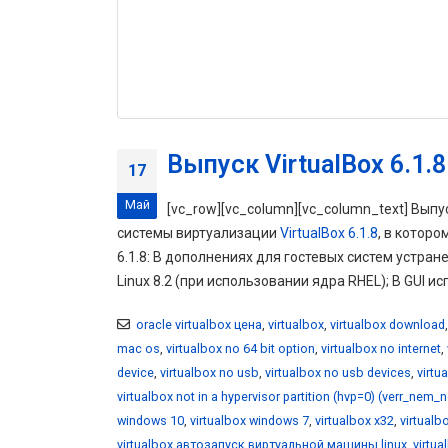
Выпуск VirtualBox 6.1.8
17
Май
[vc_row][vc_column][vc_column_text] Выпу
системы виртуализации
VirtualBox 6.1.8
, в котор
6.1.8: В дополнениях для гостевых систем устранен
Linux 8.2 (при использовании ядра RHEL); В GUI и
oracle virtualbox цена
,
virtualbox
,
virtualbox download
mac os
,
virtualbox no 64 bit option
,
virtualbox no internet
,
device
,
virtualbox no usb
,
virtualbox no usb devices
,
virtu
virtualbox not in a hypervisor partition (hvp=0) (verr_nem_
windows 10
,
virtualbox windows 7
,
virtualbox x32
,
virtualb
virtualbox автозапуск виртуальной машины linux
,
virtu