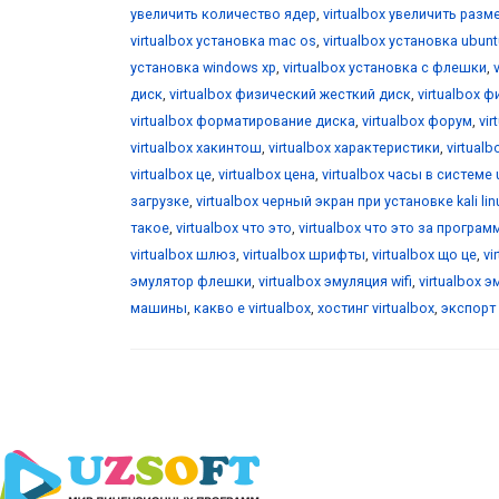
увеличить количество ядер
,
virtualbox увеличить разм
virtualbox установка mac os
,
virtualbox установка ubunt
установка windows xp
,
virtualbox установка с флешки
,
диск
,
virtualbox физический жесткий диск
,
virtualbox 
virtualbox форматирование диска
,
virtualbox форум
,
vi
virtualbox хакинтош
,
virtualbox характеристики
,
virtualb
virtualbox це
,
virtualbox цена
,
virtualbox часы в системе 
загрузке
,
virtualbox черный экран при установке kali lin
такое
,
virtualbox что это
,
virtualbox что это за програм
virtualbox шлюз
,
virtualbox шрифты
,
virtualbox що це
,
vi
эмулятор флешки
,
virtualbox эмуляция wifi
,
virtualbox 
машины
,
какво е virtualbox
,
хостинг virtualbox
,
экспорт 