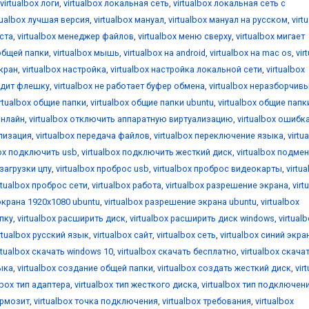
virtualbox логи
,
virtualbox локальная сеть
,
virtualbox локальная сеть с
tualbox лучшая версия
,
virtualbox мануал
,
virtualbox мануал на русском
,
virt
оста
,
virtualbox менеджер файлов
,
virtualbox меню сверху
,
virtualbox мигает
общей папки
,
virtualbox мышь
,
virtualbox на android
,
virtualbox на mac os
,
vir
екран
,
virtualbox настройка
,
virtualbox настройка локальной сети
,
virtualbox
видит флешку
,
virtualbox не работает буфер обмена
,
virtualbox неразборчив
irtualbox общие папки
,
virtualbox общие папки ubuntu
,
virtualbox общие папк
онлайн
,
virtualbox отключить аппаратную виртуализацию
,
virtualbox ошибк
ализация
,
virtualbox передача файлов
,
virtualbox переключение языка
,
virtu
box подключить usb
,
virtualbox подключить жесткий диск
,
virtualbox подме
 загрузки цпу
,
virtualbox проброс usb
,
virtualbox проброс видеокарты
,
virtu
rtualbox проброс сети
,
virtualbox работа
,
virtualbox разрешение экрана
,
virt
экрана 1920x1080 ubuntu
,
virtualbox разрешение экрана ubuntu
,
virtualbox
апку
,
virtualbox расширить диск
,
virtualbox расширить диск windows
,
virtual
irtualbox русский язык
,
virtualbox сайт
,
virtualbox сеть
,
virtualbox синий экра
rtualbox скачать windows 10
,
virtualbox скачать бесплатно
,
virtualbox скача
зыка
,
virtualbox создание общей папки
,
virtualbox создать жесткий диск
,
vir
lbox тип адаптера
,
virtualbox тип жесткого диска
,
virtualbox тип подключен
ормозит
,
virtualbox точка подключения
,
virtualbox требования
,
virtualbox