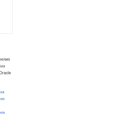
релиз
Box
Oracle
box
 on
,
lbox