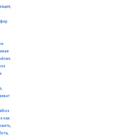
изация
,
уфер
ые
тевая
indows
lbox
x
е
,
захват
ualbox
ox как
новить
,
бота
,