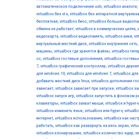
автоматическое подключение usb
,
virtualbox аналоги
,
virtualbox без vt-x
,
virtualbox без аппаратной виртуализ
бесплатная
,
virtualbox биос
,
virtualbox больше видеоп
обмена не работает
,
virtualbox в коммерческих целях
,
видеокарта
,
virtualbox видеопамять
,
virtualbox вики
,
vi
виртуальный жесткий диск
,
virtualbox внутренняя сеть
машины
,
virtualbox где хранятся файлы
,
virtualbox гип
ос
,
virtualbox гостевые дополнения
,
virtualbox гостевы
7
,
virtualbox графический контроллер
,
virtualbox двун
для windows 10
,
virtualbox для windows 7
,
virtualbox дл
добавить жесткий диск linux
,
virtualbox дополнения го
зависает
,
virtualbox зависает при запуске
,
virtualbox за
virtualbox запуск игр
,
virtualbox запустить в фоновом 
клавиатуры
,
virtualbox захват мыши
,
virtualbox и hyper-v
virtualbox изменить язык
,
virtualbox или hyper-v
,
virtual
интернет
,
virtualbox использование
,
virtualbox как нас
работать
,
virtualbox как развернуть на весь экран
,
virt
virtualbox клонирование
,
virtualbox количество ядер
,
v