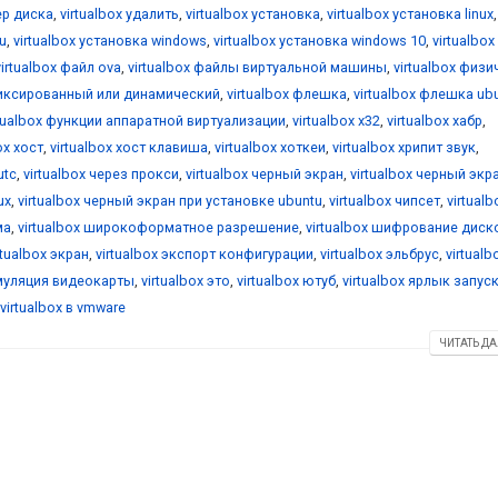
ер диска
,
virtualbox удалить
,
virtualbox установка
,
virtualbox установка linux
,
u
,
virtualbox установка windows
,
virtualbox установка windows 10
,
virtualbox
virtualbox файл ova
,
virtualbox файлы виртуальной машины
,
virtualbox физ
фиксированный или динамический
,
virtualbox флешка
,
virtualbox флешка ub
rtualbox функции аппаратной виртуализации
,
virtualbox х32
,
virtualbox хабр
,
ox хост
,
virtualbox хост клавиша
,
virtualbox хоткеи
,
virtualbox хрипит звук
,
utc
,
virtualbox через прокси
,
virtualbox черный экран
,
virtualbox черный экр
ux
,
virtualbox черный экран при установке ubuntu
,
virtualbox чипсет
,
virtualb
ма
,
virtualbox широкоформатное разрешение
,
virtualbox шифрование диск
rtualbox экран
,
virtualbox экспорт конфигурации
,
virtualbox эльбрус
,
virtualb
эмуляция видеокарты
,
virtualbox это
,
virtualbox ютуб
,
virtualbox ярлык запус
virtualbox в vmware
ЧИТАТЬ ДА