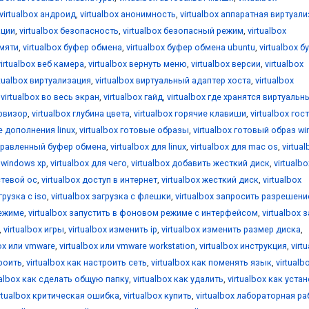
virtualbox андроид
,
virtualbox анонимность
,
virtualbox аппаратная виртуал
ации
,
virtualbox безопасность
,
virtualbox безопасный режим
,
virtualbox
амяти
,
virtualbox буфер обмена
,
virtualbox буфер обмена ubuntu
,
virtualbox б
virtualbox веб камера
,
virtualbox вернуть меню
,
virtualbox версии
,
virtualbox
rtualbox виртуализация
,
virtualbox виртуальный адаптер хоста
,
virtualbox
,
virtualbox во весь экран
,
virtualbox гайд
,
virtualbox где хранятся виртуальн
ервизор
,
virtualbox глубина цвета
,
virtualbox горячие клавиши
,
virtualbox гос
е дополнения linux
,
virtualbox готовые образы
,
virtualbox готовый образ w
аправленный буфер обмена
,
virtualbox для linux
,
virtualbox для mac os
,
virtua
я windows xp
,
virtualbox для чего
,
virtualbox добавить жесткий диск
,
virtualbo
стевой ос
,
virtualbox доступ в интернет
,
virtualbox жесткий диск
,
virtualbox
грузка с iso
,
virtualbox загрузка с флешки
,
virtualbox запросить разрешени
режиме
,
virtualbox запустить в фоновом режиме с интерфейсом
,
virtualbox 
,
virtualbox игры
,
virtualbox изменить ip
,
virtualbox изменить размер диска
,
box или vmware
,
virtualbox или vmware workstation
,
virtualbox инструкция
,
virt
троить
,
virtualbox как настроить сеть
,
virtualbox как поменять язык
,
virtualb
ualbox как сделать общую папку
,
virtualbox как удалить
,
virtualbox как уста
irtualbox критическая ошибка
,
virtualbox купить
,
virtualbox лабораторная ра