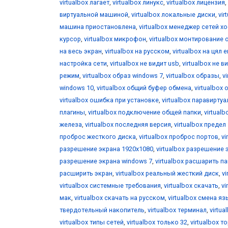
virtualbox лагает
,
virtualbox линукс
,
virtualbox лицензия
,
виртуальной машиной
,
virtualbox локальные диски
,
vir
машина приостановлена
,
virtualbox менеджер сетей х
курсор
,
virtualbox микрофон
,
virtualbox монтирование 
на весь экран
,
virtualbox на русском
,
virtualbox на цял 
настройка сети
,
virtualbox не видит usb
,
virtualbox не 
режим
,
virtualbox образ windows 7
,
virtualbox образы
,
v
windows 10
,
virtualbox общий буфер обмена
,
virtualbox 
virtualbox ошибка при установке
,
virtualbox паравирту
плагины
,
virtualbox подключение общей папки
,
virtual
железа
,
virtualbox последняя версия
,
virtualbox предел
проброс жесткого диска
,
virtualbox проброс портов
,
vi
разрешение экрана 1920x1080
,
virtualbox разрешение 
разрешение экрана windows 7
,
virtualbox расшарить п
расширить экран
,
virtualbox реальный жесткий диск
,
v
virtualbox системные требования
,
virtualbox скачать
,
vi
мак
,
virtualbox скачать на русском
,
virtualbox смена я
твердотельный накопитель
,
virtualbox терминал
,
virtua
virtualbox типы сетей
,
virtualbox только 32
,
virtualbox т