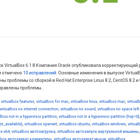
ск VirtualBox 6.1.8 Компания Oracle опубликовала корректирующий 
ом отмечено
10 исправлений
. Основные изменения в выпуске Virtual
ы проблемы со сборкой в Red Hat Enterprise Linux 8.2, CentOS 8.2 и 
справлены проблемы...
,
virtualbox features
,
virtualbox for mac
,
virtualbox linux
,
virtualbox mac
,
virtual
virtualbox no internet connection
,
virtualbox no sound
,
virtualbox no space left
albox not in a hypervisor partition
,
virtualbox not in a hypervisor partition (hvp=0)
not_available)
,
virtualbox openwrt
,
virtualbox ubuntu
,
virtualbox windows
,
virtua
ox x64
,
virtualbox автозагрузка
,
virtualbox автозапуск виртуальной машины
,
albox автозахват клавиатуры
,
virtualbox автозахват мыши
,
virtualbox