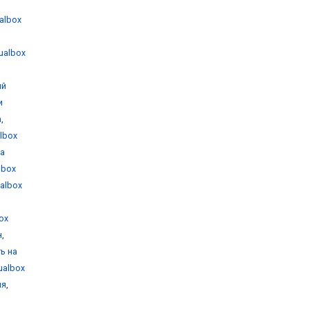
ualbox
tualbox
ый
и
а
,
albox
на
albox
ualbox
box
н
,
ть на
tualbox
ия
,