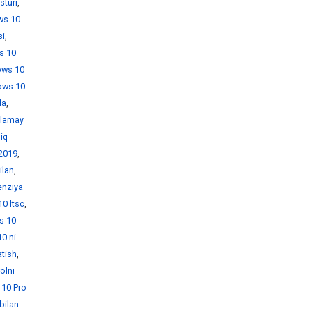
sturi
,
ws 10
si
,
s 10
ows 10
ows 10
da
,
hlamay
iq
 2019
,
ilan
,
enziya
0 ltsc
,
s 10
0 ni
tish
,
olni
10 Pro
bilan