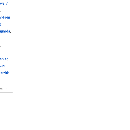
ws 7
e
,
-Fi-ni
2
ejimda
,
i
,
shlar
,
-ni
sizlik
MORE...