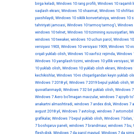
birga keladi
,
Windows 10 rang profili
,
Windows 10 raqamli l
saqlash ekrani
,
Windows 10 shaxmat
,
Windows 10 shifrlas
yaxshilaydi
,
Windows 10 siklik konvertatsiya
,
windows 10 skr
tahririyati jamoasi
,
Windows 10 tarmoq tarmog'i
,
Windows 
windows 10 telnet
,
Windows 10 tizimining xususiyatlari
,
Win
windows 10 tweaker
,
windows 10 uchun parol
,
Windows 10
versiyasi 1903
,
Windows 10 versiyasi 1909
,
Windows 10 vid
orqali yuklab olish
,
Windows 10 xavfsiz rejimda
,
Windows 1
Windows 10 yangilash tizimi
,
windows 10 yillik versiyasi
,
Wi
10 yuklab olish
,
Windows 10 yuklab olish ekrani
,
Windows 1
kechikishlar
,
Windows 10-ni chiqarilgandan keyin yuklab ol
Windows 7 2018 yil
,
Windows 7 2019 bepul yuklab olish
,
W
quvvatlanmaydi
,
Windows 7 32 bit yuklab olish
,
Windows 7 
Windows 7 Aero bo'lmagan mavzular
,
windows 7 ajoyib to
anakartni almashtiradi
,
windows 7 andex disk
,
Windows 7 a
avgust 2018 yil
,
Windows 7 avtologi
,
windows 7 avtomobil 
grafikalar
,
Windows 7 bepul yuklab olish
,
Windows 7 bilan
,
7 boshqaruv paneli
,
windows 7 brandmaur
,
windows 7 bu
,
flesh-disk
,
Windows 7 da parol mavjud
,
Windows 7 da sims