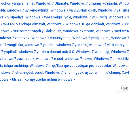
 uchun yangilanishlar
,
Windows 7 Ultimate
,
Windows 7 umumiy ko'rinishi
,
Windo
ildi
,
windows 7 uy kengaytirildi
,
Windows 7 va 2 yuklab olish
,
Windows 7 va Tub
s 7 Vikipediya
,
Windows 7 Wi-Fi belgisi yo'q
,
Windows 7 Wi-Fi yo'q
,
Windows 7 Wi
 Wi-Fi-ni o'z ichiga olmaydi
,
Windows 7 Windows 10 ga ochiladi
,
Windows 7 x3
dows 7 x86 torrent orqali yuklab olish
,
Windows 7 xatosiz
,
Windows 7 xavfsiz r
ndows 7 xrip ovoz
,
Windows 7 xususiyatlari
,
Windows 7 yangi tizimi
,
Windows 7
 7 yangiliklar
,
windows 7 yepdeit
,
windows 7 yepdeiti
,
windows 7 yillik versiyas
7 yopiladi
,
windows 7 yordam dasturi usb 3.0
,
Windows 7 yorqinligi
,
Windows 7
indows 7 zaxira disk
,
windows 7 и ssd
,
windows 7 темы
,
Windows 7-da kechiki
a ishga tushiring
,
Windows 7-ni qo'llab-quvvatlaydigan protsessorlar
,
Windows 7
ndows 7, shuningdek parol
,
Windows 7, shuningdek, uyqu rejimini o'chiring
,
Xavf
ows 7 tili
,
zaif kompyuterlar uchun windows 7
READ 