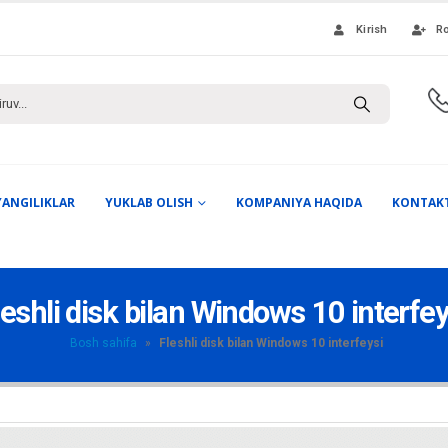
Kirish
Ro
YANGILIKLAR
YUKLAB OLISH
KOMPANIYA HAQIDA
KONTAK
leshli disk bilan Windows 10 interfey
Bosh sahifa
»
Fleshli disk bilan Windows 10 interfeysi