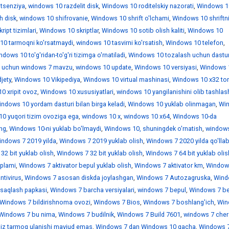
itsenziya
,
windows 10 razdelit disk
,
Windows 10 roditelskiy nazorati
,
Windows 1
h disk
,
windows 10 shifrovanie
,
Windows 10 shrift o'lchami
,
Windows 10 shriftn
ipt tizimlari
,
Windows 10 skriptlar
,
Windows 10 sotib olish kaliti
,
Windows 10
10 tarmoqni ko'rsatmaydi
,
windows 10 tasvirni ko'rsatish
,
Windows 10 telefon
,
dows 10 to'g'ridan-to'g'ri tizimga o'rnatiladi
,
Windows 10 tozalash uchun dastur
 uchun windows 7 mavzu
,
windows 10 update
,
Windows 10 versiyasi
,
Windows 
jety
,
Windows 10 Vikipediya
,
Windows 10 virtual mashinasi
,
Windows 10 x32 tor
0 xripit ovoz
,
Windows 10 xususiyatlari
,
windows 10 yangilanishini olib tashlas
ndows 10 yordam dasturi bilan birga keladi
,
Windows 10 yuklab olinmagan
,
Wi
0 yuqori tizim ovoziga ega
,
windows 10 х
,
windows 10 х64
,
Windows 10-da
ing
,
Windows 10-ni yuklab bo'lmaydi
,
Windows 10, shuningdek o'rnatish
,
window
indows 7 2019 yilda
,
Windows 7 2019 yuklab olish
,
Windows 7 2020 yilda qo'llab
32 bit yuklab olish
,
Windows 7 32 bit yuklab olish
,
Windows 7 64 bit yuklab olis
'plami
,
Windows 7 aktivator bepul yuklab olish
,
Windows 7 aktivator km
,
Window
ntivirus
,
Windows 7 asosan diskda joylashgan
,
Windows 7 Autozagruska
,
Wind
saqlash papkasi
,
Windows 7 barcha versiyalari
,
windows 7 bepul
,
Windows 7 be
Windows 7 bildirishnoma ovozi
,
Windows 7 Bios
,
Windows 7 boshlang'ich
,
Win
Windows 7 bu nima
,
Windows 7 budilnik
,
Windows 7 Build 7601
,
windows 7 che
iz tarmoq ulanishi mavjud emas
,
Windows 7 dan Windows 10 gacha
,
Windows 