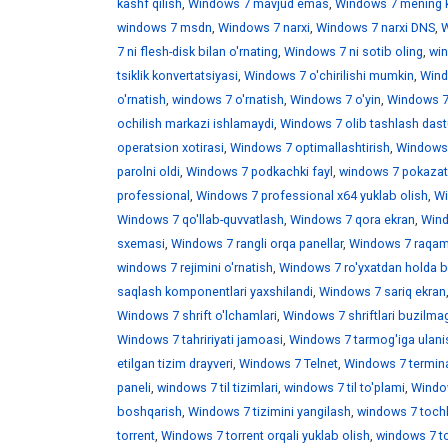
kashf qilish
,
Windows 7 mavjud emas
,
Windows 7 mening 
windows 7 msdn
,
Windows 7 narxi
,
Windows 7 narxi DNS
,
W
7 ni flesh-disk bilan o'rnating
,
Windows 7 ni sotib oling
,
win
tsiklik konvertatsiyasi
,
Windows 7 o'chirilishi mumkin
,
Wind
o'rnatish
,
windows 7 o'rnatish
,
Windows 7 o'yin
,
Windows 7 
ochilish markazi ishlamaydi
,
Windows 7 olib tashlash dast
operatsion xotirasi
,
Windows 7 optimallashtirish
,
Windows 7
parolni oldi
,
Windows 7 podkachki fayl
,
windows 7 pokazat 
professional
,
Windows 7 professional x64 yuklab olish
,
Wi
Windows 7 qo'llab-quvvatlash
,
Windows 7 qora ekran
,
Wind
sxemasi
,
Windows 7 rangli orqa panellar
,
Windows 7 raqaml
windows 7 rejimini o'rnatish
,
Windows 7 ro'yxatdan holda b
saqlash komponentlari yaxshilandi
,
Windows 7 sariq ekran
Windows 7 shrift o'lchamlari
,
Windows 7 shriftlari buzilma
Windows 7 tahririyati jamoasi
,
Windows 7 tarmog'iga ulani
etilgan tizim drayveri
,
Windows 7 Telnet
,
Windows 7 termina
paneli
,
windows 7 til tizimlari
,
windows 7 til to'plami
,
Window
boshqarish
,
Windows 7 tizimini yangilash
,
windows 7 toch
torrent
,
Windows 7 torrent orqali yuklab olish
,
windows 7 t