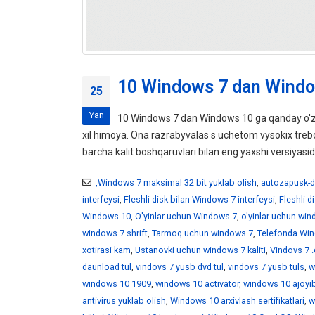
10 Windows 7 dan Windo
25
Yan
10 Windows 7 dan Windows 10 ga qanday o'z
xil himoya. Ona razrabyvalas s uchetom vysokix tr
barcha kalit boshqaruvlari bilan eng yaxshi versiyasid
,Windows 7 maksimal 32 bit yuklab olish
,
autozapusk-d
interfeysi
,
Fleshli disk bilan Windows 7 interfeysi
,
Fleshli 
Windows 10
,
O'yinlar uchun Windows 7
,
o'yinlar uchun wi
windows 7 shrift
,
Tarmoq uchun windows 7
,
Telefonda Win
xotirasi kam
,
Ustanovki uchun windows 7 kaliti
,
Vindovs 7 .
daunload tul
,
vindovs 7 yusb dvd tul
,
vindovs 7 yusb tuls
,
w
windows 10 1909
,
windows 10 activator
,
windows 10 ajoyib
antivirus yuklab olish
,
Windows 10 arxivlash sertifikatlari
,
w