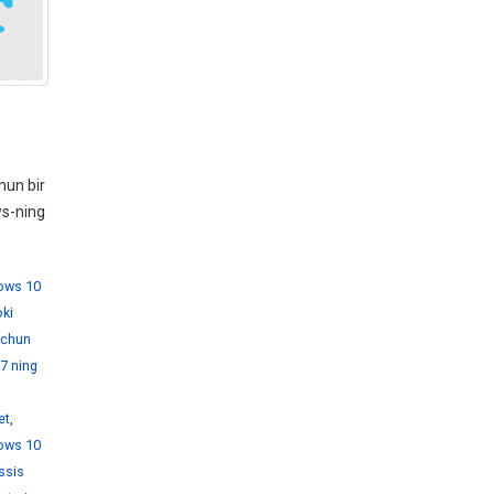
hun bir
ws-ning
dows 10
ki
 uchun
7 ning
et
,
ows 10
ssis