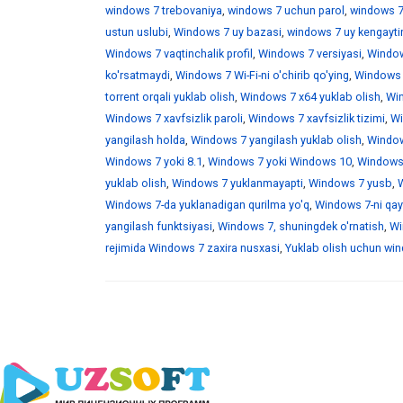
windows 7 trebovaniya
,
windows 7 uchun parol
,
windows 7
ustun uslubi
,
Windows 7 uy bazasi
,
windows 7 uy kengaytir
Windows 7 vaqtinchalik profil
,
Windows 7 versiyasi
,
Window
ko'rsatmaydi
,
Windows 7 Wi-Fi-ni o'chirib qo'ying
,
Windows 7
torrent orqali yuklab olish
,
Windows 7 x64 yuklab olish
,
Win
Windows 7 xavfsizlik paroli
,
Windows 7 xavfsizlik tizimi
,
Wi
yangilash holda
,
Windows 7 yangilash yuklab olish
,
Windows
Windows 7 yoki 8.1
,
Windows 7 yoki Windows 10
,
Windows 
yuklab olish
,
Windows 7 yuklanmayapti
,
Windows 7 yusb
,
W
Windows 7-da yuklanadigan qurilma yo'q
,
Windows 7-ni qayt
yangilash funktsiyasi
,
Windows 7, shuningdek o'rnatish
,
Wi
rejimida Windows 7 zaxira nusxasi
,
Yuklab olish uchun wind