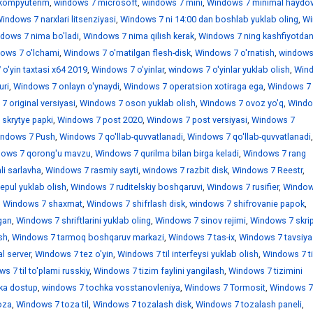
kompyuterim
,
windows 7 microsoft
,
windows 7 mini
,
Windows 7 minimal haydov
indows 7 narxlari litsenziyasi
,
Windows 7 ni 14:00 dan boshlab yuklab oling
,
Wi
dows 7 nima bo'ladi
,
Windows 7 nima qilish kerak
,
Windows 7 ning kashfiyotdan
ows 7 o'lchami
,
Windows 7 o'rnatilgan flesh-disk
,
Windows 7 o'rnatish
,
windows
o'yin taxtasi x64 2019
,
Windows 7 o'yinlar
,
windows 7 o'yinlar yuklab olish
,
Win
uri
,
Windows 7 onlayn o'ynaydi
,
Windows 7 operatsion xotiraga ega
,
Windows 7
 original versiyasi
,
Windows 7 oson yuklab olish
,
Windows 7 ovoz yo'q
,
Windo
skrytye papki
,
Windows 7 post 2020
,
Windows 7 post versiyasi
,
Windows 7
ndows 7 Push
,
Windows 7 qo'llab-quvvatlanadi
,
Windows 7 qo'llab-quvvatlanadi
,
ows 7 qorong'u mavzu
,
Windows 7 qurilma bilan birga keladi
,
Windows 7 rang
i sarlavha
,
Windows 7 rasmiy sayti
,
windows 7 razbit disk
,
Windows 7 Reestr
,
epul yuklab olish
,
Windows 7 ruditelskiy boshqaruvi
,
Windows 7 rusifier
,
Window
,
Windows 7 shaxmat
,
Windows 7 shifrlash disk
,
windows 7 shifrovanie papok
,
gan
,
Windows 7 shriftlarini yuklab oling
,
Windows 7 sinov rejimi
,
Windows 7 skrip
sh
,
Windows 7 tarmoq boshqaruv markazi
,
Windows 7 tas-ix
,
Windows 7 tavsiya
l server
,
Windows 7 tez o'yin
,
Windows 7 til interfeysi yuklab olish
,
Windows 7 ti
s 7 til to'plami russkiy
,
Windows 7 tizim faylini yangilash
,
Windows 7 tizimini
ka dostup
,
windows 7 tochka vosstanovleniya
,
Windows 7 Tormosit
,
Windows 7
oza
,
Windows 7 toza til
,
Windows 7 tozalash disk
,
Windows 7 tozalash paneli
,