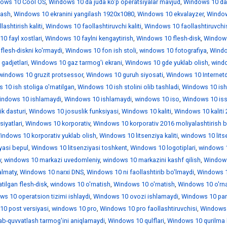
ows 10 Cool OS
,
Windows 10 da juda ko'p operatsiyalar mavjud
,
Windows 10 da
lash
,
Windows 10 ekranini yangilash 1920x1080
,
Windows 10 ekvalayzer
,
Windo
ashtirish kaliti
,
Windows 10 faollashtiruvchi kaliti
,
Windows 10 faollashtiruvchi
0 fayl xostlari
,
Windows 10 faylni kengaytirish
,
Windows 10 flesh-disk
,
Window
lesh-diskni ko'rmaydi
,
Windows 10 fon ish stoli
,
windows 10 fotografiya
,
Wind
gadjetlari
,
Windows 10 gaz tarmog'i ekrani
,
Windows 10 gde yuklab olish
,
wind
windows 10 gruzit protsessor
,
Windows 10 guruh siyosati
,
Windows 10 Internet
10 ish stoliga o'rnatilgan
,
Windows 10 ish stolini olib tashladi
,
Windows 10 is
indows 10 ishlamaydi
,
Windows 10 ishlamaydi
,
windows 10 iso
,
Windows 10 iss
k dasturi
,
Windows 10 josuslik funksiyasi
,
Windows 10 kaliti
,
Windows 10 kaliti
iyatlari
,
Windows 10 korporativ
,
Windows 10 korporativ 2016 moliyalashtirish b
indows 10 korporativ yuklab olish
,
Windows 10 litsenziya kaliti
,
windows 10 lits
yasi bepul
,
Windows 10 litsenziyasi toshkent
,
Windows 10 logotiplari
,
windows 1
v
,
windows 10 markazi uvedomleniy
,
windows 10 markazini kashf qilish
,
Window
almaty
,
Windows 10 narxi DNS
,
Windows 10 ni faollashtirib bo'lmaydi
,
Windows 1
tilgan flesh-disk
,
windows 10 o'rnatish
,
Windows 10 o'rnatish
,
Windows 10 o'rna
ws 10 operatsion tizimi ishlaydi
,
Windows 10 ovozi ishlamaydi
,
Windows 10 par
0 post versiyasi
,
windows 10 pro
,
Windows 10 pro faollashtiruvchisi
,
Windows 
ab-quvvatlash tarmog'ini aniqlamaydi
,
Windows 10 qulflari
,
Windows 10 qurilma 