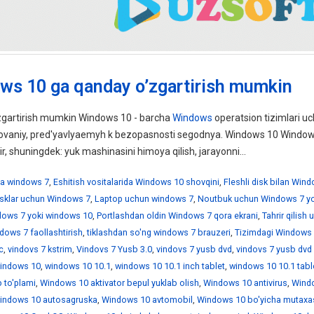
ws 10 ga qanday o’zgartirish mumkin
gartirish mumkin Windows 10 - barcha
Windows
operatsion tizimlari uc
ebovaniy, pred'yavlyaemyh k bezopasnosti segodnya. Windows 10 Windo
ir, shuningdek: yuk mashinasini himoya qilish, jarayonni...
a windows 7
,
Eshitish vositalarida Windows 10 shovqini
,
Fleshli disk bilan Win
disklar uchun Windows 7
,
Laptop uchun windows 7
,
Noutbuk uchun Windows 7 yo
ndows 7 yoki windows 10
,
Portlashdan oldin Windows 7 qora ekrani
,
Tahrir qilish
dows 7 faollashtirish
,
tiklashdan so'ng windows 7 brauzeri
,
Tizimdagi Windows 
c
,
vindovs 7 kstrim
,
Vindovs 7 Yusb 3.0
,
vindovs 7 yusb dvd
,
vindovs 7 yusb dvd
indows 10
,
windows 10 10.1
,
windows 10 10.1 inch tablet
,
windows 10 10.1 tabl
 to'plami
,
Windows 10 aktivator bepul yuklab olish
,
Windows 10 antivirus
,
Wind
indows 10 autosagruska
,
Windows 10 avtomobil
,
Windows 10 bo'yicha mutaxa