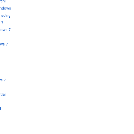
chi
,
ndows
 so'ng
 7
dows 7
ws 7
s 7
tlar
,
l