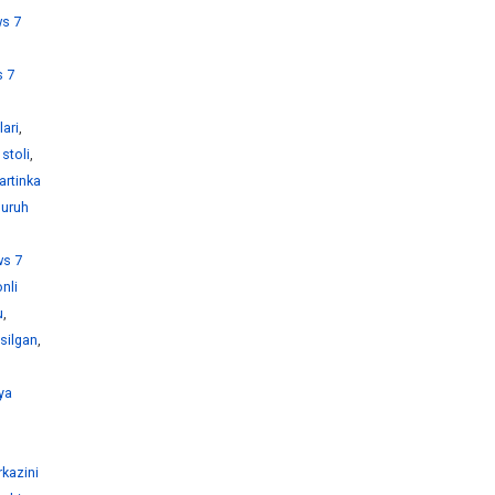
s 7
 7
ari
,
stoli
,
artinka
guruh
s 7
nli
u
,
silgan
,
ya
kazini