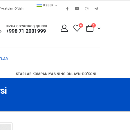
UZBEK
'yxatdan O'tish
0
0
BIZGA QO'NG'IROQ QILING!
+998 71 2001999
TLAR
STARLAB KOMPANIYASINING ONLAYN-DO'KONI
si