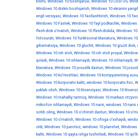
bilimi
,
Windows 10 boshqaruvi
,
Windows 10 Cool OS
,
Wind
Windows 10 diskni boshqarish
,
Windows 10 ekranini yangi
engil versiyasi
,
Windows 10 faollashtirish
,
Windows 10 faoll
Windows 10 Fastek
,
Windows 10 fayl podkachki
,
Windows 1
flesh-disk o'rnatish
,
Windows 10 flesh-diskda
,
Windows 10 f
fotosurati
,
Windows 10 funktsional klaviatura
,
Windows 10 
gibernatsiya
,
Windows 10 gluchit
,
Windows 10 gruzit disk
,
Windows 10 ish stoli
,
Windows 10 ish stoli propal
,
Windows 
qoladi
,
Windows 10 ishlamaydi
,
Windows 10 ishlamaydi
,
W
klaviatura
,
Windows 10 josuslik dasturi
,
Windows 10 josusli
Windows 10 ko'rinishlari
,
Windows 10 kompyuterining xusus
Windows 10 korporativ kaliti
,
windows 10 korporativ ltsc
,
W
yuklab olish
,
Windows 10 litsenziyasi
,
Windows 10 litsenzi
Windows 10 mahalliy tarmoq
,
Windows 10 markazi otzyvo
mikrofon ishlamaydi
,
Windows 10 narxi
,
windows 10 narxi 
sotib oling
,
Windows 10 o'chirish dasturi
,
Windows 10 o'rna
Windows 10 o'rnatish
,
Windows 10 ofisga o'xshaydi
,
windo
oldi
,
Windows 10 parolsiz
,
windows 10 planshet
,
Windows 1
kaliti
,
Windows 10 qayta ishga tushiriladi
,
Windows 10 qo'll