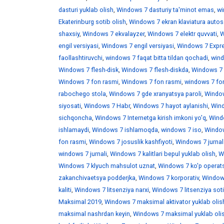
dasturi yuklab olish
,
Windows 7 dasturiy ta'minot emas
,
wi
Ekaterinburg sotib olish
,
Windows 7 ekran klaviatura auto
shaxsiy
,
Windows 7 ekvalayzer
,
Windows 7 elektr quvvati
,
W
engil versiyasi
,
Windows 7 engil versiyasi
,
Windows 7 Expr
faollashtiruvchi
,
windows 7 faqat bitta tildan qochadi
,
wind
Windows 7 flesh-disk
,
Windows 7 flesh-diskda
,
Windows 7 f
Windows 7 fon rasmi
,
Windows 7 fon rasmi
,
windows 7 fo
rabochego stola
,
Windows 7 gde xranyatsya paroli
,
Window
siyosati
,
Windows 7 Habr
,
Windows 7 hayot aylanishi
,
Wind
sichqoncha
,
Windows 7 Internetga kirish imkoni yo'q
,
Windo
ishlamaydi
,
Windows 7 ishlamoqda
,
windows 7 iso
,
Window
fon rasmi
,
Windows 7 josuslik kashfiyoti
,
Windows 7 jurnal
windows 7 jurnali
,
Windows 7 kalitlari bepul yuklab olish
,
W
Windows 7 klyuch mahsulot uznat
,
Windows 7 ko'p operats
zakanchivaetsya podderjka
,
Windows 7 korporativ
,
Windows
kaliti
,
Windows 7 litsenziya narxi
,
Windows 7 litsenziya soti
Maksimal 2019
,
Windows 7 maksimal aktivator yuklab olis
maksimal nashrdan keyin
,
Windows 7 maksimal yuklab oli