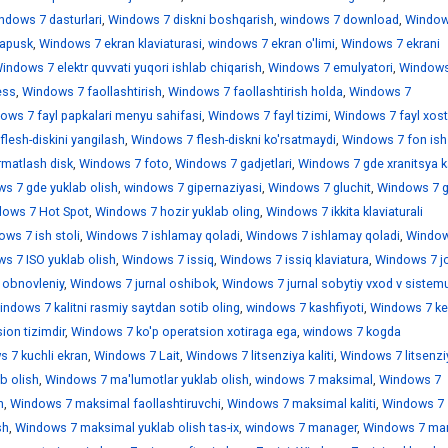
ndows 7 dasturlari
,
Windows 7 diskni boshqarish
,
windows 7 download
,
Window
sapusk
,
Windows 7 ekran klaviaturasi
,
windows 7 ekran o'limi
,
Windows 7 ekrani
indows 7 elektr quvvati yuqori ishlab chiqarish
,
Windows 7 emulyatori
,
Windows
ess
,
Windows 7 faollashtirish
,
Windows 7 faollashtirish holda
,
Windows 7
ows 7 fayl papkalari menyu sahifasi
,
Windows 7 fayl tizimi
,
Windows 7 fayl xostl
lesh-diskini yangilash
,
Windows 7 flesh-diskni ko'rsatmaydi
,
Windows 7 fon ish 
rmatlash disk
,
Windows 7 foto
,
Windows 7 gadjetlari
,
Windows 7 gde xranitsya k
s 7 gde yuklab olish
,
windows 7 gipernaziyasi
,
Windows 7 gluchit
,
Windows 7 
ows 7 Hot Spot
,
Windows 7 hozir yuklab oling
,
Windows 7 ikkita klaviaturali
ws 7 ish stoli
,
Windows 7 ishlamay qoladi
,
Windows 7 ishlamay qoladi
,
Window
s 7 ISO yuklab olish
,
Windows 7 issiq
,
Windows 7 issiq klaviatura
,
Windows 7 jo
 obnovleniy
,
Windows 7 jurnal oshibok
,
Windows 7 jurnal sobytiy vxod v sistem
indows 7 kalitni rasmiy saytdan sotib oling
,
windows 7 kashfiyoti
,
Windows 7 ke
ion tizimdir
,
Windows 7 ko'p operatsion xotiraga ega
,
windows 7 kogda
 7 kuchli ekran
,
Windows 7 Lait
,
Windows 7 litsenziya kaliti
,
Windows 7 litsenzi
b olish
,
Windows 7 ma'lumotlar yuklab olish
,
windows 7 maksimal
,
Windows 7
h
,
Windows 7 maksimal faollashtiruvchi
,
Windows 7 maksimal kaliti
,
Windows 7
sh
,
Windows 7 maksimal yuklab olish tas-ix
,
windows 7 manager
,
Windows 7 mar