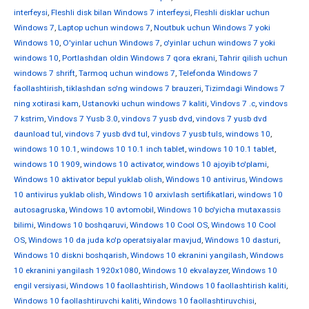
interfeysi
,
Fleshli disk bilan Windows 7 interfeysi
,
Fleshli disklar uchun
Windows 7
,
Laptop uchun windows 7
,
Noutbuk uchun Windows 7 yoki
Windows 10
,
O'yinlar uchun Windows 7
,
o'yinlar uchun windows 7 yoki
windows 10
,
Portlashdan oldin Windows 7 qora ekrani
,
Tahrir qilish uchun
windows 7 shrift
,
Tarmoq uchun windows 7
,
Telefonda Windows 7
faollashtirish
,
tiklashdan so'ng windows 7 brauzeri
,
Tizimdagi Windows 7
ning xotirasi kam
,
Ustanovki uchun windows 7 kaliti
,
Vindovs 7 .c
,
vindovs
7 kstrim
,
Vindovs 7 Yusb 3.0
,
vindovs 7 yusb dvd
,
vindovs 7 yusb dvd
daunload tul
,
vindovs 7 yusb dvd tul
,
vindovs 7 yusb tuls
,
windows 10
,
windows 10 10.1
,
windows 10 10.1 inch tablet
,
windows 10 10.1 tablet
,
windows 10 1909
,
windows 10 activator
,
windows 10 ajoyib to'plami
,
Windows 10 aktivator bepul yuklab olish
,
Windows 10 antivirus
,
Windows
10 antivirus yuklab olish
,
Windows 10 arxivlash sertifikatlari
,
windows 10
autosagruska
,
Windows 10 avtomobil
,
Windows 10 bo'yicha mutaxassis
bilimi
,
Windows 10 boshqaruvi
,
Windows 10 Cool OS
,
Windows 10 Cool
OS
,
Windows 10 da juda ko'p operatsiyalar mavjud
,
Windows 10 dasturi
,
Windows 10 diskni boshqarish
,
Windows 10 ekranini yangilash
,
Windows
10 ekranini yangilash 1920x1080
,
Windows 10 ekvalayzer
,
Windows 10
engil versiyasi
,
Windows 10 faollashtirish
,
Windows 10 faollashtirish kaliti
,
Windows 10 faollashtiruvchi kaliti
,
Windows 10 faollashtiruvchisi
,