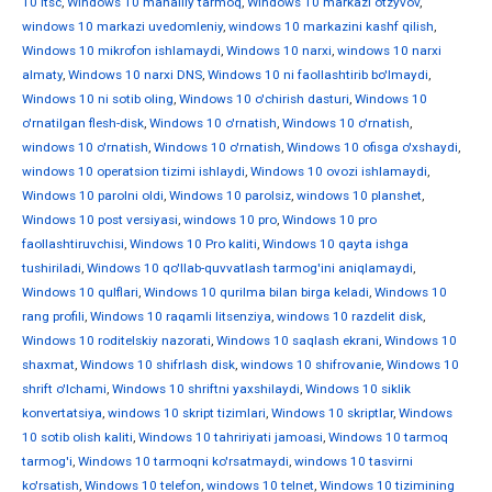
10 ltsc
,
Windows 10 mahalliy tarmoq
,
Windows 10 markazi otzyvov
,
windows 10 markazi uvedomleniy
,
windows 10 markazini kashf qilish
,
Windows 10 mikrofon ishlamaydi
,
Windows 10 narxi
,
windows 10 narxi
almaty
,
Windows 10 narxi DNS
,
Windows 10 ni faollashtirib bo'lmaydi
,
Windows 10 ni sotib oling
,
Windows 10 o'chirish dasturi
,
Windows 10
o'rnatilgan flesh-disk
,
Windows 10 o'rnatish
,
Windows 10 o'rnatish
,
windows 10 o'rnatish
,
Windows 10 o'rnatish
,
Windows 10 ofisga o'xshaydi
,
windows 10 operatsion tizimi ishlaydi
,
Windows 10 ovozi ishlamaydi
,
Windows 10 parolni oldi
,
Windows 10 parolsiz
,
windows 10 planshet
,
Windows 10 post versiyasi
,
windows 10 pro
,
Windows 10 pro
faollashtiruvchisi
,
Windows 10 Pro kaliti
,
Windows 10 qayta ishga
tushiriladi
,
Windows 10 qo'llab-quvvatlash tarmog'ini aniqlamaydi
,
Windows 10 qulflari
,
Windows 10 qurilma bilan birga keladi
,
Windows 10
rang profili
,
Windows 10 raqamli litsenziya
,
windows 10 razdelit disk
,
Windows 10 roditelskiy nazorati
,
Windows 10 saqlash ekrani
,
Windows 10
shaxmat
,
Windows 10 shifrlash disk
,
windows 10 shifrovanie
,
Windows 10
shrift o'lchami
,
Windows 10 shriftni yaxshilaydi
,
Windows 10 siklik
konvertatsiya
,
windows 10 skript tizimlari
,
Windows 10 skriptlar
,
Windows
10 sotib olish kaliti
,
Windows 10 tahririyati jamoasi
,
Windows 10 tarmoq
tarmog'i
,
Windows 10 tarmoqni ko'rsatmaydi
,
windows 10 tasvirni
ko'rsatish
,
Windows 10 telefon
,
windows 10 telnet
,
Windows 10 tizimining