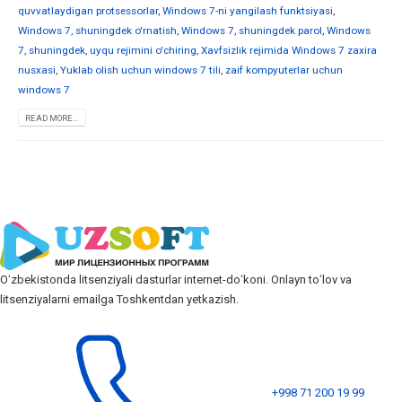
quvvatlaydigan protsessorlar
,
Windows 7-ni yangilash funktsiyasi
,
Windows 7, shuningdek o'rnatish
,
Windows 7, shuningdek parol
,
Windows
7, shuningdek, uyqu rejimini o'chiring
,
Xavfsizlik rejimida Windows 7 zaxira
nusxasi
,
Yuklab olish uchun windows 7 tili
,
zaif kompyuterlar uchun
windows 7
READ MORE...
Oʻzbekistonda litsenziyali dasturlar internet-doʻkoni. Onlayn toʻlov va
litsenziyalarni emailga Toshkentdan yetkazish.
+998 71 200 19 99