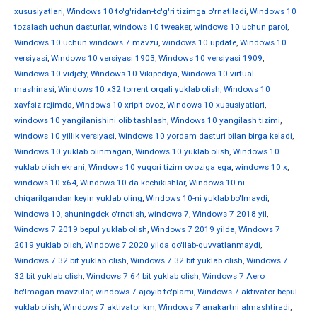
xususiyatlari
,
Windows 10 to'g'ridan-to'g'ri tizimga o'rnatiladi
,
Windows 10
tozalash uchun dasturlar
,
windows 10 tweaker
,
windows 10 uchun parol
,
Windows 10 uchun windows 7 mavzu
,
windows 10 update
,
Windows 10
versiyasi
,
Windows 10 versiyasi 1903
,
Windows 10 versiyasi 1909
,
Windows 10 vidjety
,
Windows 10 Vikipediya
,
Windows 10 virtual
mashinasi
,
Windows 10 x32 torrent orqali yuklab olish
,
Windows 10
xavfsiz rejimda
,
Windows 10 xripit ovoz
,
Windows 10 xususiyatlari
,
windows 10 yangilanishini olib tashlash
,
Windows 10 yangilash tizimi
,
windows 10 yillik versiyasi
,
Windows 10 yordam dasturi bilan birga keladi
,
Windows 10 yuklab olinmagan
,
Windows 10 yuklab olish
,
Windows 10
yuklab olish ekrani
,
Windows 10 yuqori tizim ovoziga ega
,
windows 10 х
,
windows 10 х64
,
Windows 10-da kechikishlar
,
Windows 10-ni
chiqarilgandan keyin yuklab oling
,
Windows 10-ni yuklab bo'lmaydi
,
Windows 10, shuningdek o'rnatish
,
windows 7
,
Windows 7 2018 yil
,
Windows 7 2019 bepul yuklab olish
,
Windows 7 2019 yilda
,
Windows 7
2019 yuklab olish
,
Windows 7 2020 yilda qo'llab-quvvatlanmaydi
,
Windows 7 32 bit yuklab olish
,
Windows 7 32 bit yuklab olish
,
Windows 7
32 bit yuklab olish
,
Windows 7 64 bit yuklab olish
,
Windows 7 Aero
bo'lmagan mavzular
,
windows 7 ajoyib to'plami
,
Windows 7 aktivator bepul
yuklab olish
,
Windows 7 aktivator km
,
Windows 7 anakartni almashtiradi
,