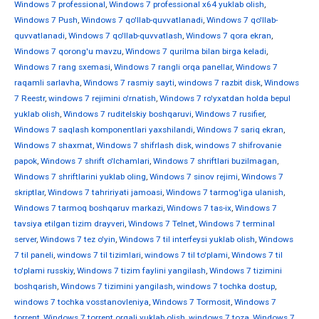
Windows 7 professional
,
Windows 7 professional x64 yuklab olish
,
Windows 7 Push
,
Windows 7 qo'llab-quvvatlanadi
,
Windows 7 qo'llab-
quvvatlanadi
,
Windows 7 qo'llab-quvvatlash
,
Windows 7 qora ekran
,
Windows 7 qorong'u mavzu
,
Windows 7 qurilma bilan birga keladi
,
Windows 7 rang sxemasi
,
Windows 7 rangli orqa panellar
,
Windows 7
raqamli sarlavha
,
Windows 7 rasmiy sayti
,
windows 7 razbit disk
,
Windows
7 Reestr
,
windows 7 rejimini o'rnatish
,
Windows 7 ro'yxatdan holda bepul
yuklab olish
,
Windows 7 ruditelskiy boshqaruvi
,
Windows 7 rusifier
,
Windows 7 saqlash komponentlari yaxshilandi
,
Windows 7 sariq ekran
,
Windows 7 shaxmat
,
Windows 7 shifrlash disk
,
windows 7 shifrovanie
papok
,
Windows 7 shrift o'lchamlari
,
Windows 7 shriftlari buzilmagan
,
Windows 7 shriftlarini yuklab oling
,
Windows 7 sinov rejimi
,
Windows 7
skriptlar
,
Windows 7 tahririyati jamoasi
,
Windows 7 tarmog'iga ulanish
,
Windows 7 tarmoq boshqaruv markazi
,
Windows 7 tas-ix
,
Windows 7
tavsiya etilgan tizim drayveri
,
Windows 7 Telnet
,
Windows 7 terminal
server
,
Windows 7 tez o'yin
,
Windows 7 til interfeysi yuklab olish
,
Windows
7 til paneli
,
windows 7 til tizimlari
,
windows 7 til to'plami
,
Windows 7 til
to'plami russkiy
,
Windows 7 tizim faylini yangilash
,
Windows 7 tizimini
boshqarish
,
Windows 7 tizimini yangilash
,
windows 7 tochka dostup
,
windows 7 tochka vosstanovleniya
,
Windows 7 Tormosit
,
Windows 7
torrent
,
Windows 7 torrent orqali yuklab olish
,
windows 7 toza
,
Windows 7