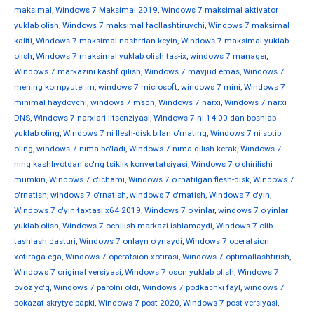
maksimal
,
Windows 7 Maksimal 2019
,
Windows 7 maksimal aktivator
yuklab olish
,
Windows 7 maksimal faollashtiruvchi
,
Windows 7 maksimal
kaliti
,
Windows 7 maksimal nashrdan keyin
,
Windows 7 maksimal yuklab
olish
,
Windows 7 maksimal yuklab olish tas-ix
,
windows 7 manager
,
Windows 7 markazini kashf qilish
,
Windows 7 mavjud emas
,
Windows 7
mening kompyuterim
,
windows 7 microsoft
,
windows 7 mini
,
Windows 7
minimal haydovchi
,
windows 7 msdn
,
Windows 7 narxi
,
Windows 7 narxi
DNS
,
Windows 7 narxlari litsenziyasi
,
Windows 7 ni 14:00 dan boshlab
yuklab oling
,
Windows 7 ni flesh-disk bilan o'rnating
,
Windows 7 ni sotib
oling
,
windows 7 nima bo'ladi
,
Windows 7 nima qilish kerak
,
Windows 7
ning kashfiyotdan so'ng tsiklik konvertatsiyasi
,
Windows 7 o'chirilishi
mumkin
,
Windows 7 o'lchami
,
Windows 7 o'rnatilgan flesh-disk
,
Windows 7
o'rnatish
,
windows 7 o'rnatish
,
windows 7 o'rnatish
,
Windows 7 o'yin
,
Windows 7 o'yin taxtasi x64 2019
,
Windows 7 o'yinlar
,
windows 7 o'yinlar
yuklab olish
,
Windows 7 ochilish markazi ishlamaydi
,
Windows 7 olib
tashlash dasturi
,
Windows 7 onlayn o'ynaydi
,
Windows 7 operatsion
xotiraga ega
,
Windows 7 operatsion xotirasi
,
Windows 7 optimallashtirish
,
Windows 7 original versiyasi
,
Windows 7 oson yuklab olish
,
Windows 7
ovoz yo'q
,
Windows 7 parolni oldi
,
Windows 7 podkachki fayl
,
windows 7
pokazat skrytye papki
,
Windows 7 post 2020
,
Windows 7 post versiyasi
,