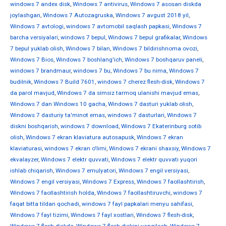
windows 7 andex disk
,
Windows 7 antivirus
,
Windows 7 asosan diskda
joylashgan
,
Windows 7 Autozagruska
,
Windows 7 avgust 2018 yil
,
Windows 7 avtologi
,
windows 7 avtomobil saqlash papkasi
,
Windows 7
barcha versiyalari
,
windows 7 bepul
,
Windows 7 bepul grafikalar
,
Windows
7 bepul yuklab olish
,
Windows 7 bilan
,
Windows 7 bildirishnoma ovozi
,
Windows 7 Bios
,
Windows 7 boshlang'ich
,
Windows 7 boshqaruv paneli
,
windows 7 brandmaur
,
windows 7 bu
,
Windows 7 bu nima
,
Windows 7
budilnik
,
Windows 7 Build 7601
,
windows 7 cherez flesh-disk
,
Windows 7
da parol mavjud
,
Windows 7 da simsiz tarmoq ulanishi mavjud emas
,
Windows 7 dan Windows 10 gacha
,
Windows 7 dasturi yuklab olish
,
Windows 7 dasturiy ta'minot emas
,
windows 7 dasturlari
,
Windows 7
diskni boshqarish
,
windows 7 download
,
Windows 7 Ekaterinburg sotib
olish
,
Windows 7 ekran klaviatura autosapusk
,
Windows 7 ekran
klaviaturasi
,
windows 7 ekran o'limi
,
Windows 7 ekrani shaxsiy
,
Windows 7
ekvalayzer
,
Windows 7 elektr quvvati
,
Windows 7 elektr quvvati yuqori
ishlab chiqarish
,
Windows 7 emulyatori
,
Windows 7 engil versiyasi
,
Windows 7 engil versiyasi
,
Windows 7 Express
,
Windows 7 faollashtirish
,
Windows 7 faollashtirish holda
,
Windows 7 faollashtiruvchi
,
windows 7
faqat bitta tildan qochadi
,
windows 7 fayl papkalari menyu sahifasi
,
Windows 7 fayl tizimi
,
Windows 7 fayl xostlari
,
Windows 7 flesh-disk
,