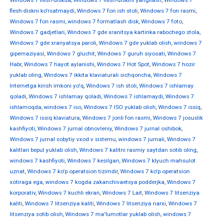
Windows 7 flesh-diskda
,
Windows 7 flesh-diskini yangilash
,
Windows 7
flesh-diskni ko'rsatmaydi
,
Windows 7 fon ish stoli
,
Windows 7 fon rasmi
,
Windows 7 fon rasmi
,
windows 7 formatlash disk
,
Windows 7 foto
,
Windows 7 gadjetlari
,
Windows 7 gde xranitsya kartinka rabochego stola
,
Windows 7 gde xranyatsya paroli
,
Windows 7 gde yuklab olish
,
windows 7
gipernaziyasi
,
Windows 7 gluchit
,
Windows 7 guruh siyosati
,
Windows 7
Habr
,
Windows 7 hayot aylanishi
,
Windows 7 Hot Spot
,
Windows 7 hozir
yuklab oling
,
Windows 7 ikkita klaviaturali sichqoncha
,
Windows 7
Internetga kirish imkoni yo'q
,
Windows 7 ish stoli
,
Windows 7 ishlamay
qoladi
,
Windows 7 ishlamay qoladi
,
Windows 7 ishlamaydi
,
Windows 7
ishlamoqda
,
windows 7 iso
,
Windows 7 ISO yuklab olish
,
Windows 7 issiq
,
Windows 7 issiq klaviatura
,
Windows 7 jonli fon rasmi
,
Windows 7 josuslik
kashfiyoti
,
Windows 7 jurnal obnovleniy
,
Windows 7 jurnal oshibok
,
Windows 7 jurnal sobytiy vxod v sistemu
,
windows 7 jurnali
,
Windows 7
kalitlari bepul yuklab olish
,
Windows 7 kalitni rasmiy saytdan sotib oling
,
windows 7 kashfiyoti
,
Windows 7 kesilgan
,
Windows 7 klyuch mahsulot
uznat
,
Windows 7 ko'p operatsion tizimdir
,
Windows 7 ko'p operatsion
xotiraga ega
,
windows 7 kogda zakanchivaetsya podderjka
,
Windows 7
korporativ
,
Windows 7 kuchli ekran
,
Windows 7 Lait
,
Windows 7 litsenziya
kaliti
,
Windows 7 litsenziya kaliti
,
Windows 7 litsenziya narxi
,
Windows 7
litsenziya sotib olish
,
Windows 7 ma'lumotlar yuklab olish
,
windows 7