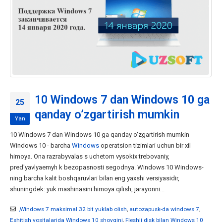
10 Windows 7 dan Windows 10 ga
25
qanday o’zgartirish mumkin
Yan
10 Windows 7 dan Windows 10 ga qanday o'zgartirish mumkin
Windows 10 - barcha
Windows
operatsion tizimlari uchun bir xil
himoya. Ona razrabyvalas s uchetom vysokix trebovaniy,
pred'yavlyaemyh k bezopasnosti segodnya. Windows 10 Windows-
ning barcha kalit boshqaruvlari bilan eng yaxshi versiyasidir,
shuningdek: yuk mashinasini himoya qilish, jarayonni...
,Windows 7 maksimal 32 bit yuklab olish
,
autozapusk-da windows 7
,
Eshitish vositalarida Windows 10 shovqini
,
Fleshli disk bilan Windows 10