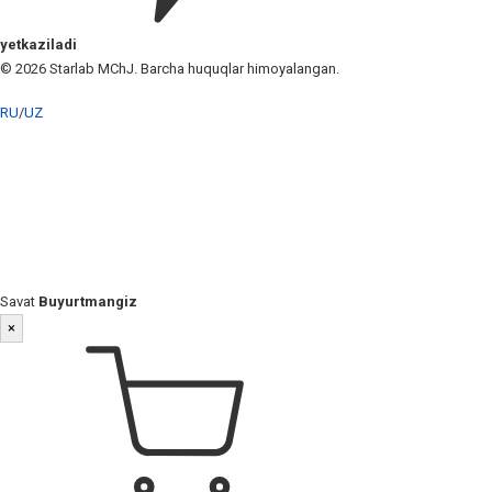
yetkaziladi
© 2026 Starlab MChJ. Barcha huquqlar himoyalangan.
RU
/
UZ
Savat
Buyurtmangiz
×