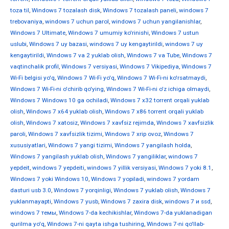
toza til
,
Windows 7 tozalash disk
,
Windows 7 tozalash paneli
,
windows 7
trebovaniya
,
windows 7 uchun parol
,
windows 7 uchun yangilanishlar
,
Windows 7 Ultimate
,
Windows 7 umumiy ko'rinishi
,
Windows 7 ustun
uslubi
,
Windows 7 uy bazasi
,
windows 7 uy kengaytirildi
,
windows 7 uy
kengaytirildi
,
Windows 7 va 2 yuklab olish
,
Windows 7 va Tube
,
Windows 7
vaqtinchalik profil
,
Windows 7 versiyasi
,
Windows 7 Vikipediya
,
Windows 7
Wi-Fi belgisi yo'q
,
Windows 7 Wi-Fi yo'q
,
Windows 7 Wi-Fi-ni ko'rsatmaydi
,
Windows 7 Wi-Fi-ni o'chirib qo'ying
,
Windows 7 Wi-Fi-ni o'z ichiga olmaydi
,
Windows 7 Windows 10 ga ochiladi
,
Windows 7 x32 torrent orqali yuklab
olish
,
Windows 7 x64 yuklab olish
,
Windows 7 x86 torrent orqali yuklab
olish
,
Windows 7 xatosiz
,
Windows 7 xavfsiz rejimda
,
Windows 7 xavfsizlik
paroli
,
Windows 7 xavfsizlik tizimi
,
Windows 7 xrip ovoz
,
Windows 7
xususiyatlari
,
Windows 7 yangi tizimi
,
Windows 7 yangilash holda
,
Windows 7 yangilash yuklab olish
,
Windows 7 yangiliklar
,
windows 7
yepdeit
,
windows 7 yepdeiti
,
windows 7 yillik versiyasi
,
Windows 7 yoki 8.1
,
Windows 7 yoki Windows 10
,
Windows 7 yopiladi
,
windows 7 yordam
dasturi usb 3.0
,
Windows 7 yorqinligi
,
Windows 7 yuklab olish
,
Windows 7
yuklanmayapti
,
Windows 7 yusb
,
Windows 7 zaxira disk
,
windows 7 и ssd
,
windows 7 темы
,
Windows 7-da kechikishlar
,
Windows 7-da yuklanadigan
qurilma yo'q
,
Windows 7-ni qayta ishga tushiring
,
Windows 7-ni qo'llab-