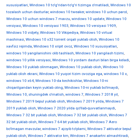
xususiyatlari
,
Windows 10 to'g'ridan-to'g'ri tizimga o'rnatiladi
,
Windows 10
tozalash uchun dasturlar
,
windows 10 tweaker
,
windows 10 uchun parol
,
Windows 10 uchun windows 7 mavzu
,
windows 10 update
,
Windows 10
versiyasi
,
Windows 10 versiyasi 1903
,
Windows 10 versiyasi 1909
,
Windows 10 vidjety
,
Windows 10 Vikipediya
,
Windows 10 virtual
mashinasi
,
Windows 10 x32 torrent orqali yuklab olish
,
Windows 10
xavfsiz rejimda
,
Windows 10 xripit ovoz
,
Windows 10 xususiyatlari
,
windows 10 yangilanishini olib tashlash
,
Windows 10 yangilash tizimi
,
windows 10 yillik versiyasi
,
Windows 10 yordam dasturi bilan birga keladi
,
Windows 10 yuklab olinmagan
,
Windows 10 yuklab olish
,
Windows 10
yuklab olish ekrani
,
Windows 10 yuqori tizim ovoziga ega
,
windows 10 х
,
windows 10 х64
,
Windows 10-da kechikishlar
,
Windows 10-ni
chiqarilgandan keyin yuklab oling
,
Windows 10-ni yuklab bo'lmaydi
,
Windows 10, shuningdek o'rnatish
,
windows 7
,
Windows 7 2018 yil
,
Windows 7 2019 bepul yuklab olish
,
Windows 7 2019 yilda
,
Windows 7
2019 yuklab olish
,
Windows 7 2020 yilda qo'llab-quvvatlanmaydi
,
Windows 7 32 bit yuklab olish
,
Windows 7 32 bit yuklab olish
,
Windows 7
32 bit yuklab olish
,
Windows 7 64 bit yuklab olish
,
Windows 7 Aero
bo'lmagan mavzular
,
windows 7 ajoyib to'plami
,
Windows 7 aktivator bepul
yuklab olish
,
Windows 7 aktivator km
,
Windows 7 anakartni almashtiradi
,