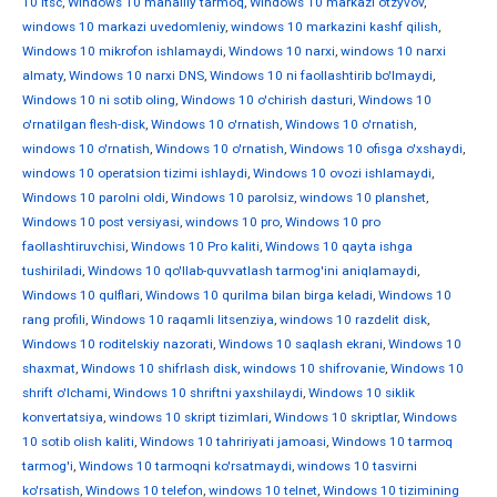
10 ltsc
,
Windows 10 mahalliy tarmoq
,
Windows 10 markazi otzyvov
,
windows 10 markazi uvedomleniy
,
windows 10 markazini kashf qilish
,
Windows 10 mikrofon ishlamaydi
,
Windows 10 narxi
,
windows 10 narxi
almaty
,
Windows 10 narxi DNS
,
Windows 10 ni faollashtirib bo'lmaydi
,
Windows 10 ni sotib oling
,
Windows 10 o'chirish dasturi
,
Windows 10
o'rnatilgan flesh-disk
,
Windows 10 o'rnatish
,
Windows 10 o'rnatish
,
windows 10 o'rnatish
,
Windows 10 o'rnatish
,
Windows 10 ofisga o'xshaydi
,
windows 10 operatsion tizimi ishlaydi
,
Windows 10 ovozi ishlamaydi
,
Windows 10 parolni oldi
,
Windows 10 parolsiz
,
windows 10 planshet
,
Windows 10 post versiyasi
,
windows 10 pro
,
Windows 10 pro
faollashtiruvchisi
,
Windows 10 Pro kaliti
,
Windows 10 qayta ishga
tushiriladi
,
Windows 10 qo'llab-quvvatlash tarmog'ini aniqlamaydi
,
Windows 10 qulflari
,
Windows 10 qurilma bilan birga keladi
,
Windows 10
rang profili
,
Windows 10 raqamli litsenziya
,
windows 10 razdelit disk
,
Windows 10 roditelskiy nazorati
,
Windows 10 saqlash ekrani
,
Windows 10
shaxmat
,
Windows 10 shifrlash disk
,
windows 10 shifrovanie
,
Windows 10
shrift o'lchami
,
Windows 10 shriftni yaxshilaydi
,
Windows 10 siklik
konvertatsiya
,
windows 10 skript tizimlari
,
Windows 10 skriptlar
,
Windows
10 sotib olish kaliti
,
Windows 10 tahririyati jamoasi
,
Windows 10 tarmoq
tarmog'i
,
Windows 10 tarmoqni ko'rsatmaydi
,
windows 10 tasvirni
ko'rsatish
,
Windows 10 telefon
,
windows 10 telnet
,
Windows 10 tizimining