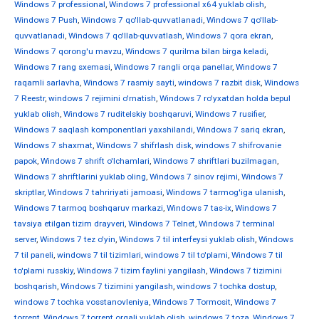
Windows 7 professional
,
Windows 7 professional x64 yuklab olish
,
Windows 7 Push
,
Windows 7 qo'llab-quvvatlanadi
,
Windows 7 qo'llab-
quvvatlanadi
,
Windows 7 qo'llab-quvvatlash
,
Windows 7 qora ekran
,
Windows 7 qorong'u mavzu
,
Windows 7 qurilma bilan birga keladi
,
Windows 7 rang sxemasi
,
Windows 7 rangli orqa panellar
,
Windows 7
raqamli sarlavha
,
Windows 7 rasmiy sayti
,
windows 7 razbit disk
,
Windows
7 Reestr
,
windows 7 rejimini o'rnatish
,
Windows 7 ro'yxatdan holda bepul
yuklab olish
,
Windows 7 ruditelskiy boshqaruvi
,
Windows 7 rusifier
,
Windows 7 saqlash komponentlari yaxshilandi
,
Windows 7 sariq ekran
,
Windows 7 shaxmat
,
Windows 7 shifrlash disk
,
windows 7 shifrovanie
papok
,
Windows 7 shrift o'lchamlari
,
Windows 7 shriftlari buzilmagan
,
Windows 7 shriftlarini yuklab oling
,
Windows 7 sinov rejimi
,
Windows 7
skriptlar
,
Windows 7 tahririyati jamoasi
,
Windows 7 tarmog'iga ulanish
,
Windows 7 tarmoq boshqaruv markazi
,
Windows 7 tas-ix
,
Windows 7
tavsiya etilgan tizim drayveri
,
Windows 7 Telnet
,
Windows 7 terminal
server
,
Windows 7 tez o'yin
,
Windows 7 til interfeysi yuklab olish
,
Windows
7 til paneli
,
windows 7 til tizimlari
,
windows 7 til to'plami
,
Windows 7 til
to'plami russkiy
,
Windows 7 tizim faylini yangilash
,
Windows 7 tizimini
boshqarish
,
Windows 7 tizimini yangilash
,
windows 7 tochka dostup
,
windows 7 tochka vosstanovleniya
,
Windows 7 Tormosit
,
Windows 7
torrent
,
Windows 7 torrent orqali yuklab olish
,
windows 7 toza
,
Windows 7