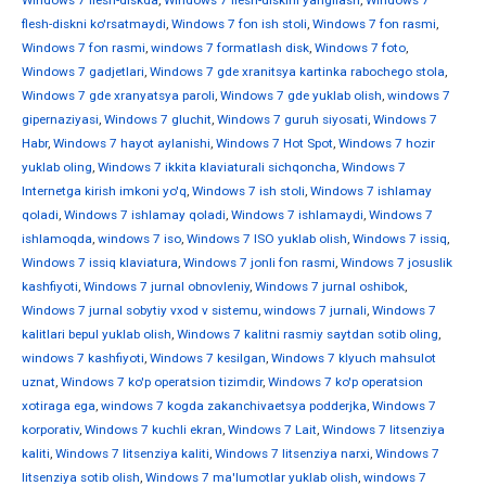
Windows 7 flesh-diskda
,
Windows 7 flesh-diskini yangilash
,
Windows 7
flesh-diskni ko'rsatmaydi
,
Windows 7 fon ish stoli
,
Windows 7 fon rasmi
,
Windows 7 fon rasmi
,
windows 7 formatlash disk
,
Windows 7 foto
,
Windows 7 gadjetlari
,
Windows 7 gde xranitsya kartinka rabochego stola
,
Windows 7 gde xranyatsya paroli
,
Windows 7 gde yuklab olish
,
windows 7
gipernaziyasi
,
Windows 7 gluchit
,
Windows 7 guruh siyosati
,
Windows 7
Habr
,
Windows 7 hayot aylanishi
,
Windows 7 Hot Spot
,
Windows 7 hozir
yuklab oling
,
Windows 7 ikkita klaviaturali sichqoncha
,
Windows 7
Internetga kirish imkoni yo'q
,
Windows 7 ish stoli
,
Windows 7 ishlamay
qoladi
,
Windows 7 ishlamay qoladi
,
Windows 7 ishlamaydi
,
Windows 7
ishlamoqda
,
windows 7 iso
,
Windows 7 ISO yuklab olish
,
Windows 7 issiq
,
Windows 7 issiq klaviatura
,
Windows 7 jonli fon rasmi
,
Windows 7 josuslik
kashfiyoti
,
Windows 7 jurnal obnovleniy
,
Windows 7 jurnal oshibok
,
Windows 7 jurnal sobytiy vxod v sistemu
,
windows 7 jurnali
,
Windows 7
kalitlari bepul yuklab olish
,
Windows 7 kalitni rasmiy saytdan sotib oling
,
windows 7 kashfiyoti
,
Windows 7 kesilgan
,
Windows 7 klyuch mahsulot
uznat
,
Windows 7 ko'p operatsion tizimdir
,
Windows 7 ko'p operatsion
xotiraga ega
,
windows 7 kogda zakanchivaetsya podderjka
,
Windows 7
korporativ
,
Windows 7 kuchli ekran
,
Windows 7 Lait
,
Windows 7 litsenziya
kaliti
,
Windows 7 litsenziya kaliti
,
Windows 7 litsenziya narxi
,
Windows 7
litsenziya sotib olish
,
Windows 7 ma'lumotlar yuklab olish
,
windows 7