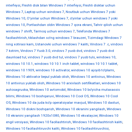
interfeysi
,
Fleshli disk bilan Windows 7 interfeysi
,
Fleshli disklar uchun
Windows 7
,
Laptop uchun windows 7
,
Noutbuk uchun Windows 7 yoki
Windows 10
,
O'yinlar uchun Windows 7
,
o'yinlar uchun windows 7 yoki
windows 10
,
Portlashdan oldin Windows 7 qora ekrani
,
Tahrir qilish uchun
windows 7 shrift
,
Tarmoq uchun windows 7
,
Telefonda Windows 7
faollashtirish
,
tiklashdan so'ng windows 7 brauzeri
,
Tizimdagi Windows 7
ning xotirasi kam
,
Ustanovki uchun windows 7 kaliti
,
Vindovs 7 .c
,
vindovs
7 kstrim
,
Vindovs 7 Yusb 3.0
,
vindovs 7 yusb dvd
,
vindovs 7 yusb dvd
daunload tul
,
vindovs 7 yusb dvd tul
,
vindovs 7 yusb tuls
,
windows 10
,
windows 10 10.1
,
windows 10 10.1 inch tablet
,
windows 10 10.1 tablet
,
windows 10 1909
,
windows 10 activator
,
windows 10 ajoyib to'plami
,
Windows 10 aktivator bepul yuklab olish
,
Windows 10 antivirus
,
Windows
10 antivirus yuklab olish
,
Windows 10 arxivlash sertifikatlari
,
windows 10
autosagruska
,
Windows 10 avtomobil
,
Windows 10 bo'yicha mutaxassis
bilimi
,
Windows 10 boshqaruvi
,
Windows 10 Cool OS
,
Windows 10 Cool
OS
,
Windows 10 da juda ko'p operatsiyalar mavjud
,
Windows 10 dasturi
,
Windows 10 diskni boshqarish
,
Windows 10 ekranini yangilash
,
Windows
10 ekranini yangilash 1920x1080
,
Windows 10 ekvalayzer
,
Windows 10
engil versiyasi
,
Windows 10 faollashtirish
,
Windows 10 faollashtirish kaliti
,
Windows 10 faollashtiruvchi kaliti
,
Windows 10 faollashtiruvchisi
,