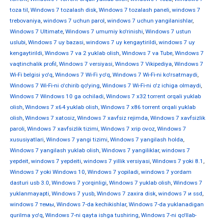
toza til
,
Windows 7 tozalash disk
,
Windows 7 tozalash paneli
,
windows 7
trebovaniya
,
windows 7 uchun parol
,
windows 7 uchun yangilanishlar
,
Windows 7 Ultimate
,
Windows 7 umumiy ko'rinishi
,
Windows 7 ustun
uslubi
,
Windows 7 uy bazasi
,
windows 7 uy kengaytirildi
,
windows 7 uy
kengaytirildi
,
Windows 7 va 2 yuklab olish
,
Windows 7 va Tube
,
Windows 7
vaqtinchalik profil
,
Windows 7 versiyasi
,
Windows 7 Vikipediya
,
Windows 7
Wi-Fi belgisi yo'q
,
Windows 7 Wi-Fi yo'q
,
Windows 7 Wi-Fi-ni ko'rsatmaydi
,
Windows 7 Wi-Fi-ni o'chirib qo'ying
,
Windows 7 Wi-Fi-ni o'z ichiga olmaydi
,
Windows 7 Windows 10 ga ochiladi
,
Windows 7 x32 torrent orqali yuklab
olish
,
Windows 7 x64 yuklab olish
,
Windows 7 x86 torrent orqali yuklab
olish
,
Windows 7 xatosiz
,
Windows 7 xavfsiz rejimda
,
Windows 7 xavfsizlik
paroli
,
Windows 7 xavfsizlik tizimi
,
Windows 7 xrip ovoz
,
Windows 7
xususiyatlari
,
Windows 7 yangi tizimi
,
Windows 7 yangilash holda
,
Windows 7 yangilash yuklab olish
,
Windows 7 yangiliklar
,
windows 7
yepdeit
,
windows 7 yepdeiti
,
windows 7 yillik versiyasi
,
Windows 7 yoki 8.1
,
Windows 7 yoki Windows 10
,
Windows 7 yopiladi
,
windows 7 yordam
dasturi usb 3.0
,
Windows 7 yorqinligi
,
Windows 7 yuklab olish
,
Windows 7
yuklanmayapti
,
Windows 7 yusb
,
Windows 7 zaxira disk
,
windows 7 и ssd
,
windows 7 темы
,
Windows 7-da kechikishlar
,
Windows 7-da yuklanadigan
qurilma yo'q
,
Windows 7-ni qayta ishga tushiring
,
Windows 7-ni qo'llab-