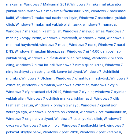
maksimal
,
Windows 7 Maksimal 2019
,
Windows 7 maksimal aktivator
yuklab olish
,
Windows 7 maksimal faollashtiruvchi
,
Windows 7 maksimal
kaliti
,
Windows 7 maksimal nashrdan keyin
,
Windows 7 maksimal yuklab
olish
,
Windows 7 maksimal yuklab olish tas-ix
,
windows 7 manager
,
Windows 7 markazini kashf qilish
,
Windows 7 mavjud emas
,
Windows 7
mening kompyuterim
,
windows 7 microsoft
,
windows 7 mini
,
Windows 7
minimal haydovchi
,
windows 7 msdn
,
Windows 7 narxi
,
Windows 7 narxi
DNS
,
Windows 7 narxlari litsenziyasi
,
Windows 7 ni 14:00 dan boshlab
yuklab oling
,
Windows 7 ni flesh-disk bilan o'rnating
,
Windows 7 ni sotib
oling
,
windows 7 nima bo'ladi
,
Windows 7 nima qilish kerak
,
Windows 7
ning kashfiyotdan so'ng tsiklik konvertatsiyasi
,
Windows 7 o'chirilishi
mumkin
,
Windows 7 o'lchami
,
Windows 7 o'rnatilgan flesh-disk
,
Windows 7
o'rnatish
,
windows 7 o'rnatish
,
windows 7 o'rnatish
,
Windows 7 o'yin
,
Windows 7 o'yin taxtasi x64 2019
,
Windows 7 o'yinlar
,
windows 7 o'yinlar
yuklab olish
,
Windows 7 ochilish markazi ishlamaydi
,
Windows 7 olib
tashlash dasturi
,
Windows 7 onlayn o'ynaydi
,
Windows 7 operatsion
xotiraga ega
,
Windows 7 operatsion xotirasi
,
Windows 7 optimallashtirish
,
Windows 7 original versiyasi
,
Windows 7 oson yuklab olish
,
Windows 7
ovoz yo'q
,
Windows 7 parolni oldi
,
Windows 7 podkachki fayl
,
windows 7
pokazat skrytye papki
,
Windows 7 post 2020
,
Windows 7 post versiyasi
,