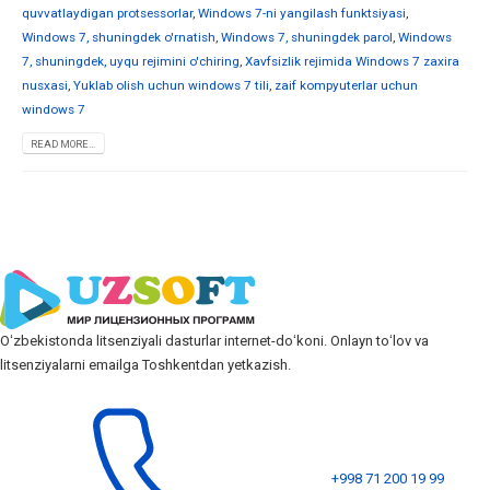
quvvatlaydigan protsessorlar
,
Windows 7-ni yangilash funktsiyasi
,
Windows 7, shuningdek o'rnatish
,
Windows 7, shuningdek parol
,
Windows
7, shuningdek, uyqu rejimini o'chiring
,
Xavfsizlik rejimida Windows 7 zaxira
nusxasi
,
Yuklab olish uchun windows 7 tili
,
zaif kompyuterlar uchun
windows 7
READ MORE...
Oʻzbekistonda litsenziyali dasturlar internet-doʻkoni. Onlayn toʻlov va
litsenziyalarni emailga Toshkentdan yetkazish.
+998 71 200 19 99