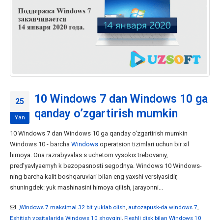
10 Windows 7 dan Windows 10 ga
25
qanday o’zgartirish mumkin
Yan
10 Windows 7 dan Windows 10 ga qanday o'zgartirish mumkin
Windows 10 - barcha
Windows
operatsion tizimlari uchun bir xil
himoya. Ona razrabyvalas s uchetom vysokix trebovaniy,
pred'yavlyaemyh k bezopasnosti segodnya. Windows 10 Windows-
ning barcha kalit boshqaruvlari bilan eng yaxshi versiyasidir,
shuningdek: yuk mashinasini himoya qilish, jarayonni...
,Windows 7 maksimal 32 bit yuklab olish
,
autozapusk-da windows 7
,
Eshitish vositalarida Windows 10 shovqini
,
Fleshli disk bilan Windows 10