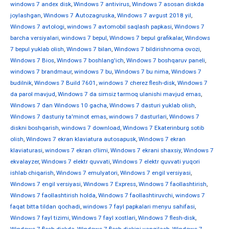
windows 7 andex disk
,
Windows 7 antivirus
,
Windows 7 asosan diskda
joylashgan
,
Windows 7 Autozagruska
,
Windows 7 avgust 2018 yil
,
Windows 7 avtologi
,
windows 7 avtomobil saqlash papkasi
,
Windows 7
barcha versiyalari
,
windows 7 bepul
,
Windows 7 bepul grafikalar
,
Windows
7 bepul yuklab olish
,
Windows 7 bilan
,
Windows 7 bildirishnoma ovozi
,
Windows 7 Bios
,
Windows 7 boshlang'ich
,
Windows 7 boshqaruv paneli
,
windows 7 brandmaur
,
windows 7 bu
,
Windows 7 bu nima
,
Windows 7
budilnik
,
Windows 7 Build 7601
,
windows 7 cherez flesh-disk
,
Windows 7
da parol mavjud
,
Windows 7 da simsiz tarmoq ulanishi mavjud emas
,
Windows 7 dan Windows 10 gacha
,
Windows 7 dasturi yuklab olish
,
Windows 7 dasturiy ta'minot emas
,
windows 7 dasturlari
,
Windows 7
diskni boshqarish
,
windows 7 download
,
Windows 7 Ekaterinburg sotib
olish
,
Windows 7 ekran klaviatura autosapusk
,
Windows 7 ekran
klaviaturasi
,
windows 7 ekran o'limi
,
Windows 7 ekrani shaxsiy
,
Windows 7
ekvalayzer
,
Windows 7 elektr quvvati
,
Windows 7 elektr quvvati yuqori
ishlab chiqarish
,
Windows 7 emulyatori
,
Windows 7 engil versiyasi
,
Windows 7 engil versiyasi
,
Windows 7 Express
,
Windows 7 faollashtirish
,
Windows 7 faollashtirish holda
,
Windows 7 faollashtiruvchi
,
windows 7
faqat bitta tildan qochadi
,
windows 7 fayl papkalari menyu sahifasi
,
Windows 7 fayl tizimi
,
Windows 7 fayl xostlari
,
Windows 7 flesh-disk
,