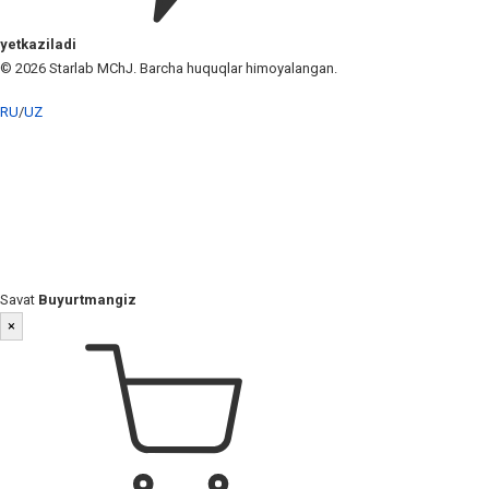
yetkaziladi
© 2026 Starlab MChJ. Barcha huquqlar himoyalangan.
RU
/
UZ
Savat
Buyurtmangiz
×