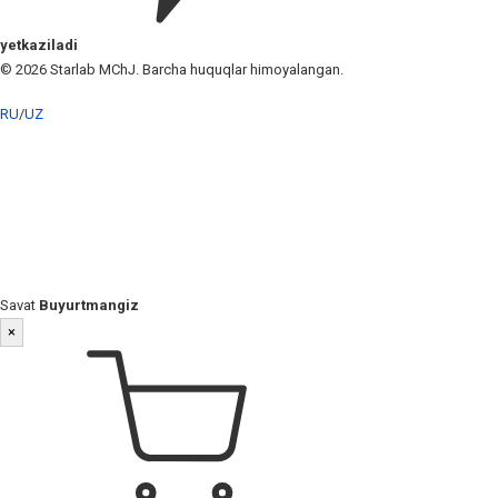
yetkaziladi
© 2026 Starlab MChJ. Barcha huquqlar himoyalangan.
RU
/
UZ
Savat
Buyurtmangiz
×