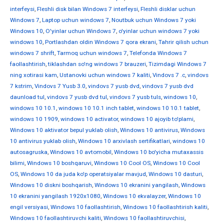
interfeysi
,
Fleshli disk bilan Windows 7 interfeysi
,
Fleshli disklar uchun
Windows 7
,
Laptop uchun windows 7
,
Noutbuk uchun Windows 7 yoki
Windows 10
,
O'yinlar uchun Windows 7
,
o'yinlar uchun windows 7 yoki
windows 10
,
Portlashdan oldin Windows 7 qora ekrani
,
Tahrir qilish uchun
windows 7 shrift
,
Tarmoq uchun windows 7
,
Telefonda Windows 7
faollashtirish
,
tiklashdan so'ng windows 7 brauzeri
,
Tizimdagi Windows 7
ning xotirasi kam
,
Ustanovki uchun windows 7 kaliti
,
Vindovs 7 .c
,
vindovs
7 kstrim
,
Vindovs 7 Yusb 3.0
,
vindovs 7 yusb dvd
,
vindovs 7 yusb dvd
daunload tul
,
vindovs 7 yusb dvd tul
,
vindovs 7 yusb tuls
,
windows 10
,
windows 10 10.1
,
windows 10 10.1 inch tablet
,
windows 10 10.1 tablet
,
windows 10 1909
,
windows 10 activator
,
windows 10 ajoyib to'plami
,
Windows 10 aktivator bepul yuklab olish
,
Windows 10 antivirus
,
Windows
10 antivirus yuklab olish
,
Windows 10 arxivlash sertifikatlari
,
windows 10
autosagruska
,
Windows 10 avtomobil
,
Windows 10 bo'yicha mutaxassis
bilimi
,
Windows 10 boshqaruvi
,
Windows 10 Cool OS
,
Windows 10 Cool
OS
,
Windows 10 da juda ko'p operatsiyalar mavjud
,
Windows 10 dasturi
,
Windows 10 diskni boshqarish
,
Windows 10 ekranini yangilash
,
Windows
10 ekranini yangilash 1920x1080
,
Windows 10 ekvalayzer
,
Windows 10
engil versiyasi
,
Windows 10 faollashtirish
,
Windows 10 faollashtirish kaliti
,
Windows 10 faollashtiruvchi kaliti
,
Windows 10 faollashtiruvchisi
,