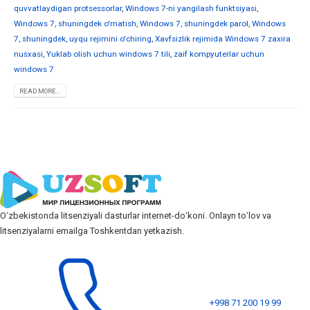
quvvatlaydigan protsessorlar
,
Windows 7-ni yangilash funktsiyasi
,
Windows 7, shuningdek o'rnatish
,
Windows 7, shuningdek parol
,
Windows
7, shuningdek, uyqu rejimini o'chiring
,
Xavfsizlik rejimida Windows 7 zaxira
nusxasi
,
Yuklab olish uchun windows 7 tili
,
zaif kompyuterlar uchun
windows 7
READ MORE...
Oʻzbekistonda litsenziyali dasturlar internet-doʻkoni. Onlayn toʻlov va
litsenziyalarni emailga Toshkentdan yetkazish.
+998 71 200 19 99