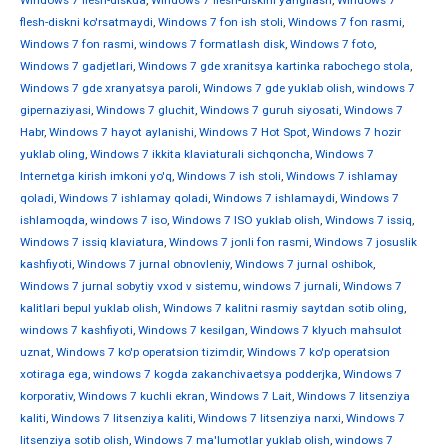
Windows 7 flesh-diskda
,
Windows 7 flesh-diskini yangilash
,
Windows 7
flesh-diskni ko'rsatmaydi
,
Windows 7 fon ish stoli
,
Windows 7 fon rasmi
,
Windows 7 fon rasmi
,
windows 7 formatlash disk
,
Windows 7 foto
,
Windows 7 gadjetlari
,
Windows 7 gde xranitsya kartinka rabochego stola
,
Windows 7 gde xranyatsya paroli
,
Windows 7 gde yuklab olish
,
windows 7
gipernaziyasi
,
Windows 7 gluchit
,
Windows 7 guruh siyosati
,
Windows 7
Habr
,
Windows 7 hayot aylanishi
,
Windows 7 Hot Spot
,
Windows 7 hozir
yuklab oling
,
Windows 7 ikkita klaviaturali sichqoncha
,
Windows 7
Internetga kirish imkoni yo'q
,
Windows 7 ish stoli
,
Windows 7 ishlamay
qoladi
,
Windows 7 ishlamay qoladi
,
Windows 7 ishlamaydi
,
Windows 7
ishlamoqda
,
windows 7 iso
,
Windows 7 ISO yuklab olish
,
Windows 7 issiq
,
Windows 7 issiq klaviatura
,
Windows 7 jonli fon rasmi
,
Windows 7 josuslik
kashfiyoti
,
Windows 7 jurnal obnovleniy
,
Windows 7 jurnal oshibok
,
Windows 7 jurnal sobytiy vxod v sistemu
,
windows 7 jurnali
,
Windows 7
kalitlari bepul yuklab olish
,
Windows 7 kalitni rasmiy saytdan sotib oling
,
windows 7 kashfiyoti
,
Windows 7 kesilgan
,
Windows 7 klyuch mahsulot
uznat
,
Windows 7 ko'p operatsion tizimdir
,
Windows 7 ko'p operatsion
xotiraga ega
,
windows 7 kogda zakanchivaetsya podderjka
,
Windows 7
korporativ
,
Windows 7 kuchli ekran
,
Windows 7 Lait
,
Windows 7 litsenziya
kaliti
,
Windows 7 litsenziya kaliti
,
Windows 7 litsenziya narxi
,
Windows 7
litsenziya sotib olish
,
Windows 7 ma'lumotlar yuklab olish
,
windows 7