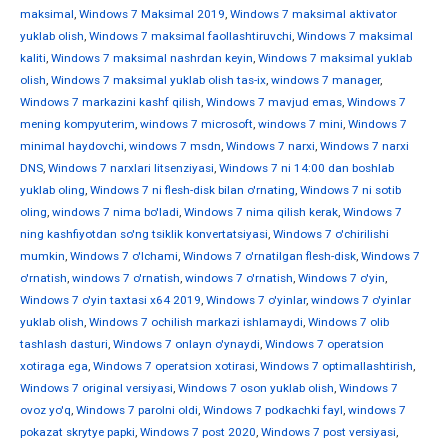
maksimal
,
Windows 7 Maksimal 2019
,
Windows 7 maksimal aktivator
yuklab olish
,
Windows 7 maksimal faollashtiruvchi
,
Windows 7 maksimal
kaliti
,
Windows 7 maksimal nashrdan keyin
,
Windows 7 maksimal yuklab
olish
,
Windows 7 maksimal yuklab olish tas-ix
,
windows 7 manager
,
Windows 7 markazini kashf qilish
,
Windows 7 mavjud emas
,
Windows 7
mening kompyuterim
,
windows 7 microsoft
,
windows 7 mini
,
Windows 7
minimal haydovchi
,
windows 7 msdn
,
Windows 7 narxi
,
Windows 7 narxi
DNS
,
Windows 7 narxlari litsenziyasi
,
Windows 7 ni 14:00 dan boshlab
yuklab oling
,
Windows 7 ni flesh-disk bilan o'rnating
,
Windows 7 ni sotib
oling
,
windows 7 nima bo'ladi
,
Windows 7 nima qilish kerak
,
Windows 7
ning kashfiyotdan so'ng tsiklik konvertatsiyasi
,
Windows 7 o'chirilishi
mumkin
,
Windows 7 o'lchami
,
Windows 7 o'rnatilgan flesh-disk
,
Windows 7
o'rnatish
,
windows 7 o'rnatish
,
windows 7 o'rnatish
,
Windows 7 o'yin
,
Windows 7 o'yin taxtasi x64 2019
,
Windows 7 o'yinlar
,
windows 7 o'yinlar
yuklab olish
,
Windows 7 ochilish markazi ishlamaydi
,
Windows 7 olib
tashlash dasturi
,
Windows 7 onlayn o'ynaydi
,
Windows 7 operatsion
xotiraga ega
,
Windows 7 operatsion xotirasi
,
Windows 7 optimallashtirish
,
Windows 7 original versiyasi
,
Windows 7 oson yuklab olish
,
Windows 7
ovoz yo'q
,
Windows 7 parolni oldi
,
Windows 7 podkachki fayl
,
windows 7
pokazat skrytye papki
,
Windows 7 post 2020
,
Windows 7 post versiyasi
,