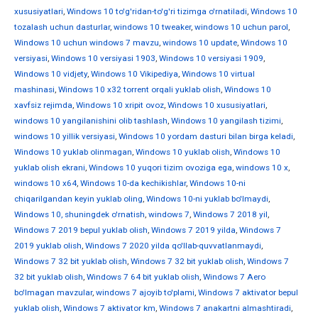
xususiyatlari
,
Windows 10 to'g'ridan-to'g'ri tizimga o'rnatiladi
,
Windows 10
tozalash uchun dasturlar
,
windows 10 tweaker
,
windows 10 uchun parol
,
Windows 10 uchun windows 7 mavzu
,
windows 10 update
,
Windows 10
versiyasi
,
Windows 10 versiyasi 1903
,
Windows 10 versiyasi 1909
,
Windows 10 vidjety
,
Windows 10 Vikipediya
,
Windows 10 virtual
mashinasi
,
Windows 10 x32 torrent orqali yuklab olish
,
Windows 10
xavfsiz rejimda
,
Windows 10 xripit ovoz
,
Windows 10 xususiyatlari
,
windows 10 yangilanishini olib tashlash
,
Windows 10 yangilash tizimi
,
windows 10 yillik versiyasi
,
Windows 10 yordam dasturi bilan birga keladi
,
Windows 10 yuklab olinmagan
,
Windows 10 yuklab olish
,
Windows 10
yuklab olish ekrani
,
Windows 10 yuqori tizim ovoziga ega
,
windows 10 х
,
windows 10 х64
,
Windows 10-da kechikishlar
,
Windows 10-ni
chiqarilgandan keyin yuklab oling
,
Windows 10-ni yuklab bo'lmaydi
,
Windows 10, shuningdek o'rnatish
,
windows 7
,
Windows 7 2018 yil
,
Windows 7 2019 bepul yuklab olish
,
Windows 7 2019 yilda
,
Windows 7
2019 yuklab olish
,
Windows 7 2020 yilda qo'llab-quvvatlanmaydi
,
Windows 7 32 bit yuklab olish
,
Windows 7 32 bit yuklab olish
,
Windows 7
32 bit yuklab olish
,
Windows 7 64 bit yuklab olish
,
Windows 7 Aero
bo'lmagan mavzular
,
windows 7 ajoyib to'plami
,
Windows 7 aktivator bepul
yuklab olish
,
Windows 7 aktivator km
,
Windows 7 anakartni almashtiradi
,