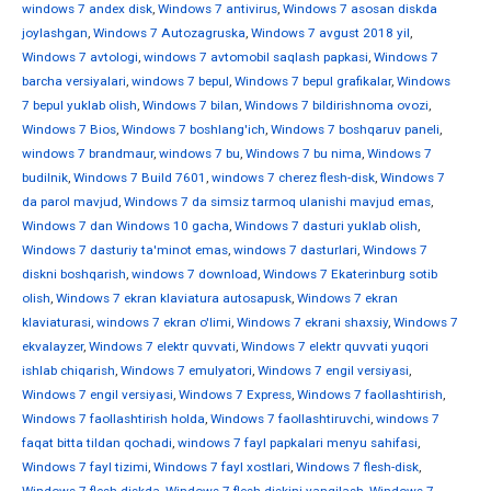
windows 7 andex disk
,
Windows 7 antivirus
,
Windows 7 asosan diskda
joylashgan
,
Windows 7 Autozagruska
,
Windows 7 avgust 2018 yil
,
Windows 7 avtologi
,
windows 7 avtomobil saqlash papkasi
,
Windows 7
barcha versiyalari
,
windows 7 bepul
,
Windows 7 bepul grafikalar
,
Windows
7 bepul yuklab olish
,
Windows 7 bilan
,
Windows 7 bildirishnoma ovozi
,
Windows 7 Bios
,
Windows 7 boshlang'ich
,
Windows 7 boshqaruv paneli
,
windows 7 brandmaur
,
windows 7 bu
,
Windows 7 bu nima
,
Windows 7
budilnik
,
Windows 7 Build 7601
,
windows 7 cherez flesh-disk
,
Windows 7
da parol mavjud
,
Windows 7 da simsiz tarmoq ulanishi mavjud emas
,
Windows 7 dan Windows 10 gacha
,
Windows 7 dasturi yuklab olish
,
Windows 7 dasturiy ta'minot emas
,
windows 7 dasturlari
,
Windows 7
diskni boshqarish
,
windows 7 download
,
Windows 7 Ekaterinburg sotib
olish
,
Windows 7 ekran klaviatura autosapusk
,
Windows 7 ekran
klaviaturasi
,
windows 7 ekran o'limi
,
Windows 7 ekrani shaxsiy
,
Windows 7
ekvalayzer
,
Windows 7 elektr quvvati
,
Windows 7 elektr quvvati yuqori
ishlab chiqarish
,
Windows 7 emulyatori
,
Windows 7 engil versiyasi
,
Windows 7 engil versiyasi
,
Windows 7 Express
,
Windows 7 faollashtirish
,
Windows 7 faollashtirish holda
,
Windows 7 faollashtiruvchi
,
windows 7
faqat bitta tildan qochadi
,
windows 7 fayl papkalari menyu sahifasi
,
Windows 7 fayl tizimi
,
Windows 7 fayl xostlari
,
Windows 7 flesh-disk
,