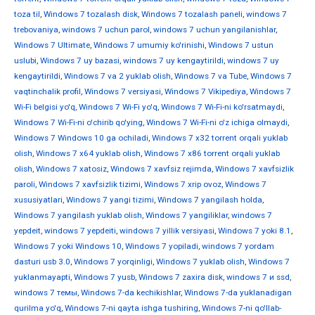
toza til
,
Windows 7 tozalash disk
,
Windows 7 tozalash paneli
,
windows 7
trebovaniya
,
windows 7 uchun parol
,
windows 7 uchun yangilanishlar
,
Windows 7 Ultimate
,
Windows 7 umumiy ko'rinishi
,
Windows 7 ustun
uslubi
,
Windows 7 uy bazasi
,
windows 7 uy kengaytirildi
,
windows 7 uy
kengaytirildi
,
Windows 7 va 2 yuklab olish
,
Windows 7 va Tube
,
Windows 7
vaqtinchalik profil
,
Windows 7 versiyasi
,
Windows 7 Vikipediya
,
Windows 7
Wi-Fi belgisi yo'q
,
Windows 7 Wi-Fi yo'q
,
Windows 7 Wi-Fi-ni ko'rsatmaydi
,
Windows 7 Wi-Fi-ni o'chirib qo'ying
,
Windows 7 Wi-Fi-ni o'z ichiga olmaydi
,
Windows 7 Windows 10 ga ochiladi
,
Windows 7 x32 torrent orqali yuklab
olish
,
Windows 7 x64 yuklab olish
,
Windows 7 x86 torrent orqali yuklab
olish
,
Windows 7 xatosiz
,
Windows 7 xavfsiz rejimda
,
Windows 7 xavfsizlik
paroli
,
Windows 7 xavfsizlik tizimi
,
Windows 7 xrip ovoz
,
Windows 7
xususiyatlari
,
Windows 7 yangi tizimi
,
Windows 7 yangilash holda
,
Windows 7 yangilash yuklab olish
,
Windows 7 yangiliklar
,
windows 7
yepdeit
,
windows 7 yepdeiti
,
windows 7 yillik versiyasi
,
Windows 7 yoki 8.1
,
Windows 7 yoki Windows 10
,
Windows 7 yopiladi
,
windows 7 yordam
dasturi usb 3.0
,
Windows 7 yorqinligi
,
Windows 7 yuklab olish
,
Windows 7
yuklanmayapti
,
Windows 7 yusb
,
Windows 7 zaxira disk
,
windows 7 и ssd
,
windows 7 темы
,
Windows 7-da kechikishlar
,
Windows 7-da yuklanadigan
qurilma yo'q
,
Windows 7-ni qayta ishga tushiring
,
Windows 7-ni qo'llab-