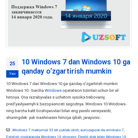
10 Windows 7 dan Windows 10 ga
25
qanday o’zgartirish mumkin
Yan
10 Windows 7 dan Windows 10 ga qanday o'zgartirish mumkin
Windows 10 - barcha
Windows
operatsion tizimlari uchun bir xil
himoya. Ona razrabyvalas s uchetom vysokix trebovaniy,
pred'yavlyaemyh k bezopasnosti segodnya. Windows 10 Windows-
ning barcha kalit boshqaruvlari bilan eng yaxshi versiyasidir,
shuningdek: yuk mashinasini himoya qilish, jarayonni...
,Windows 7 maksimal 32 bit yuklab olish
,
autozapusk-da windows 7
,
Eshitish vositalarida Windows 10 shovqini
,
Fleshli disk bilan Windows 10