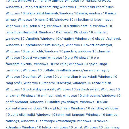
10 ltsc
,
Windows 10 mahalliy tarmoq
,
Windows 10 markazi otzyvov
,
windows 10 markazi uvedomleniy
,
windows 10 markazini kashf qilish
,
Windows 10 mikrofon ishlamaydi
,
Windows 10 narxi
,
windows 10 narxi
almaty
,
Windows 10 narxi DNS
,
Windows 10 ni faollashtirib bo'lmaydi
,
Windows 10 ni sotib oling
,
Windows 10 o'chirish dasturi
,
Windows 10
o'rnatilgan flesh-disk
,
Windows 10 o'rnatish
,
Windows 10 o'rnatish
,
windows 10 o'rnatish
,
Windows 10 o'rnatish
,
Windows 10 ofisga o'xshaydi
,
windows 10 operatsion tizimi ishlaydi
,
Windows 10 ovozi ishlamaydi
,
Windows 10 parolni oldi
,
Windows 10 parolsiz
,
windows 10 planshet
,
Windows 10 post versiyasi
,
windows 10 pro
,
Windows 10 pro
faollashtiruvchisi
,
Windows 10 Pro kaliti
,
Windows 10 qayta ishga
tushiriladi
,
Windows 10 qo'llab-quvvatlash tarmog'ini aniqlamaydi
,
Windows 10 qulflari
,
Windows 10 qurilma bilan birga keladi
,
Windows 10
rang profili
,
Windows 10 raqamli litsenziya
,
windows 10 razdelit disk
,
Windows 10 roditelskiy nazorati
,
Windows 10 saqlash ekrani
,
Windows 10
shaxmat
,
Windows 10 shifrlash disk
,
windows 10 shifrovanie
,
Windows 10
shrift o'lchami
,
Windows 10 shriftni yaxshilaydi
,
Windows 10 siklik
konvertatsiya
,
windows 10 skript tizimlari
,
Windows 10 skriptlar
,
Windows
10 sotib olish kaliti
,
Windows 10 tahririyati jamoasi
,
Windows 10 tarmoq
tarmog'i
,
Windows 10 tarmoqni ko'rsatmaydi
,
windows 10 tasvirni
ko'rsatish
,
Windows 10 telefon
,
windows 10 telnet
,
Windows 10 tizimining