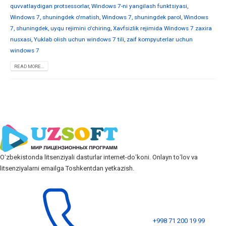
quvvatlaydigan protsessorlar
,
Windows 7-ni yangilash funktsiyasi
,
Windows 7, shuningdek o'rnatish
,
Windows 7, shuningdek parol
,
Windows
7, shuningdek, uyqu rejimini o'chiring
,
Xavfsizlik rejimida Windows 7 zaxira
nusxasi
,
Yuklab olish uchun windows 7 tili
,
zaif kompyuterlar uchun
windows 7
READ MORE...
Oʻzbekistonda litsenziyali dasturlar internet-doʻkoni. Onlayn toʻlov va
litsenziyalarni emailga Toshkentdan yetkazish.
+998 71 200 19 99