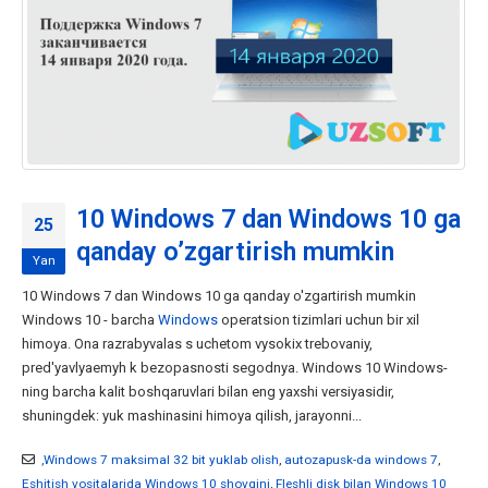
10 Windows 7 dan Windows 10 ga
25
qanday o’zgartirish mumkin
Yan
10 Windows 7 dan Windows 10 ga qanday o'zgartirish mumkin
Windows 10 - barcha
Windows
operatsion tizimlari uchun bir xil
himoya. Ona razrabyvalas s uchetom vysokix trebovaniy,
pred'yavlyaemyh k bezopasnosti segodnya. Windows 10 Windows-
ning barcha kalit boshqaruvlari bilan eng yaxshi versiyasidir,
shuningdek: yuk mashinasini himoya qilish, jarayonni...
,Windows 7 maksimal 32 bit yuklab olish
,
autozapusk-da windows 7
,
Eshitish vositalarida Windows 10 shovqini
,
Fleshli disk bilan Windows 10