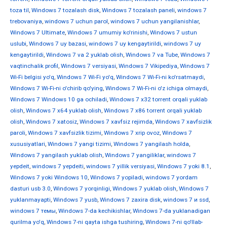
toza til
,
Windows 7 tozalash disk
,
Windows 7 tozalash paneli
,
windows 7
trebovaniya
,
windows 7 uchun parol
,
windows 7 uchun yangilanishlar
,
Windows 7 Ultimate
,
Windows 7 umumiy ko'rinishi
,
Windows 7 ustun
uslubi
,
Windows 7 uy bazasi
,
windows 7 uy kengaytirildi
,
windows 7 uy
kengaytirildi
,
Windows 7 va 2 yuklab olish
,
Windows 7 va Tube
,
Windows 7
vaqtinchalik profil
,
Windows 7 versiyasi
,
Windows 7 Vikipediya
,
Windows 7
Wi-Fi belgisi yo'q
,
Windows 7 Wi-Fi yo'q
,
Windows 7 Wi-Fi-ni ko'rsatmaydi
,
Windows 7 Wi-Fi-ni o'chirib qo'ying
,
Windows 7 Wi-Fi-ni o'z ichiga olmaydi
,
Windows 7 Windows 10 ga ochiladi
,
Windows 7 x32 torrent orqali yuklab
olish
,
Windows 7 x64 yuklab olish
,
Windows 7 x86 torrent orqali yuklab
olish
,
Windows 7 xatosiz
,
Windows 7 xavfsiz rejimda
,
Windows 7 xavfsizlik
paroli
,
Windows 7 xavfsizlik tizimi
,
Windows 7 xrip ovoz
,
Windows 7
xususiyatlari
,
Windows 7 yangi tizimi
,
Windows 7 yangilash holda
,
Windows 7 yangilash yuklab olish
,
Windows 7 yangiliklar
,
windows 7
yepdeit
,
windows 7 yepdeiti
,
windows 7 yillik versiyasi
,
Windows 7 yoki 8.1
,
Windows 7 yoki Windows 10
,
Windows 7 yopiladi
,
windows 7 yordam
dasturi usb 3.0
,
Windows 7 yorqinligi
,
Windows 7 yuklab olish
,
Windows 7
yuklanmayapti
,
Windows 7 yusb
,
Windows 7 zaxira disk
,
windows 7 и ssd
,
windows 7 темы
,
Windows 7-da kechikishlar
,
Windows 7-da yuklanadigan
qurilma yo'q
,
Windows 7-ni qayta ishga tushiring
,
Windows 7-ni qo'llab-