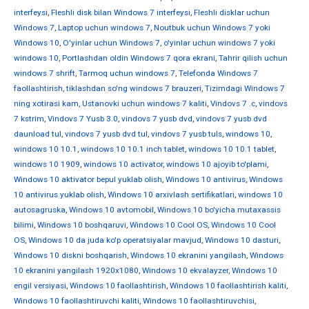
interfeysi
,
Fleshli disk bilan Windows 7 interfeysi
,
Fleshli disklar uchun
Windows 7
,
Laptop uchun windows 7
,
Noutbuk uchun Windows 7 yoki
Windows 10
,
O'yinlar uchun Windows 7
,
o'yinlar uchun windows 7 yoki
windows 10
,
Portlashdan oldin Windows 7 qora ekrani
,
Tahrir qilish uchun
windows 7 shrift
,
Tarmoq uchun windows 7
,
Telefonda Windows 7
faollashtirish
,
tiklashdan so'ng windows 7 brauzeri
,
Tizimdagi Windows 7
ning xotirasi kam
,
Ustanovki uchun windows 7 kaliti
,
Vindovs 7 .c
,
vindovs
7 kstrim
,
Vindovs 7 Yusb 3.0
,
vindovs 7 yusb dvd
,
vindovs 7 yusb dvd
daunload tul
,
vindovs 7 yusb dvd tul
,
vindovs 7 yusb tuls
,
windows 10
,
windows 10 10.1
,
windows 10 10.1 inch tablet
,
windows 10 10.1 tablet
,
windows 10 1909
,
windows 10 activator
,
windows 10 ajoyib to'plami
,
Windows 10 aktivator bepul yuklab olish
,
Windows 10 antivirus
,
Windows
10 antivirus yuklab olish
,
Windows 10 arxivlash sertifikatlari
,
windows 10
autosagruska
,
Windows 10 avtomobil
,
Windows 10 bo'yicha mutaxassis
bilimi
,
Windows 10 boshqaruvi
,
Windows 10 Cool OS
,
Windows 10 Cool
OS
,
Windows 10 da juda ko'p operatsiyalar mavjud
,
Windows 10 dasturi
,
Windows 10 diskni boshqarish
,
Windows 10 ekranini yangilash
,
Windows
10 ekranini yangilash 1920x1080
,
Windows 10 ekvalayzer
,
Windows 10
engil versiyasi
,
Windows 10 faollashtirish
,
Windows 10 faollashtirish kaliti
,
Windows 10 faollashtiruvchi kaliti
,
Windows 10 faollashtiruvchisi
,