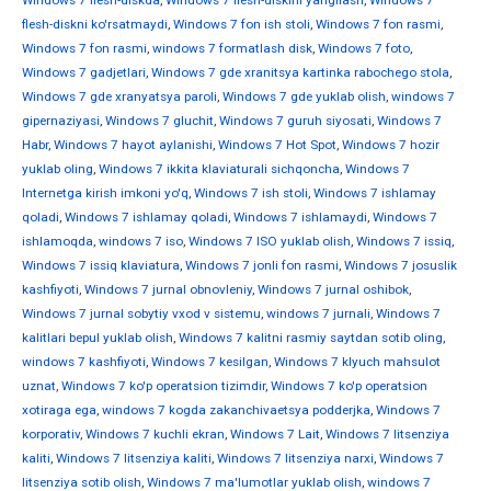
Windows 7 flesh-diskda
,
Windows 7 flesh-diskini yangilash
,
Windows 7
flesh-diskni ko'rsatmaydi
,
Windows 7 fon ish stoli
,
Windows 7 fon rasmi
,
Windows 7 fon rasmi
,
windows 7 formatlash disk
,
Windows 7 foto
,
Windows 7 gadjetlari
,
Windows 7 gde xranitsya kartinka rabochego stola
,
Windows 7 gde xranyatsya paroli
,
Windows 7 gde yuklab olish
,
windows 7
gipernaziyasi
,
Windows 7 gluchit
,
Windows 7 guruh siyosati
,
Windows 7
Habr
,
Windows 7 hayot aylanishi
,
Windows 7 Hot Spot
,
Windows 7 hozir
yuklab oling
,
Windows 7 ikkita klaviaturali sichqoncha
,
Windows 7
Internetga kirish imkoni yo'q
,
Windows 7 ish stoli
,
Windows 7 ishlamay
qoladi
,
Windows 7 ishlamay qoladi
,
Windows 7 ishlamaydi
,
Windows 7
ishlamoqda
,
windows 7 iso
,
Windows 7 ISO yuklab olish
,
Windows 7 issiq
,
Windows 7 issiq klaviatura
,
Windows 7 jonli fon rasmi
,
Windows 7 josuslik
kashfiyoti
,
Windows 7 jurnal obnovleniy
,
Windows 7 jurnal oshibok
,
Windows 7 jurnal sobytiy vxod v sistemu
,
windows 7 jurnali
,
Windows 7
kalitlari bepul yuklab olish
,
Windows 7 kalitni rasmiy saytdan sotib oling
,
windows 7 kashfiyoti
,
Windows 7 kesilgan
,
Windows 7 klyuch mahsulot
uznat
,
Windows 7 ko'p operatsion tizimdir
,
Windows 7 ko'p operatsion
xotiraga ega
,
windows 7 kogda zakanchivaetsya podderjka
,
Windows 7
korporativ
,
Windows 7 kuchli ekran
,
Windows 7 Lait
,
Windows 7 litsenziya
kaliti
,
Windows 7 litsenziya kaliti
,
Windows 7 litsenziya narxi
,
Windows 7
litsenziya sotib olish
,
Windows 7 ma'lumotlar yuklab olish
,
windows 7