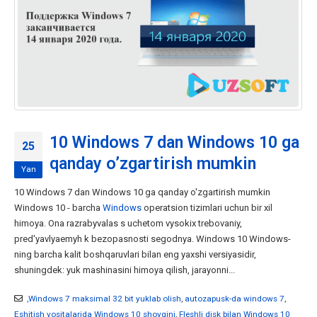
10 Windows 7 dan Windows 10 ga
25
qanday o’zgartirish mumkin
Yan
10 Windows 7 dan Windows 10 ga qanday o'zgartirish mumkin
Windows 10 - barcha
Windows
operatsion tizimlari uchun bir xil
himoya. Ona razrabyvalas s uchetom vysokix trebovaniy,
pred'yavlyaemyh k bezopasnosti segodnya. Windows 10 Windows-
ning barcha kalit boshqaruvlari bilan eng yaxshi versiyasidir,
shuningdek: yuk mashinasini himoya qilish, jarayonni...
,Windows 7 maksimal 32 bit yuklab olish
,
autozapusk-da windows 7
,
Eshitish vositalarida Windows 10 shovqini
,
Fleshli disk bilan Windows 10