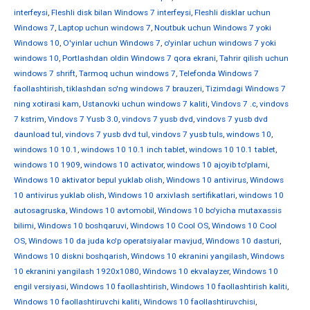
interfeysi
,
Fleshli disk bilan Windows 7 interfeysi
,
Fleshli disklar uchun
Windows 7
,
Laptop uchun windows 7
,
Noutbuk uchun Windows 7 yoki
Windows 10
,
O'yinlar uchun Windows 7
,
o'yinlar uchun windows 7 yoki
windows 10
,
Portlashdan oldin Windows 7 qora ekrani
,
Tahrir qilish uchun
windows 7 shrift
,
Tarmoq uchun windows 7
,
Telefonda Windows 7
faollashtirish
,
tiklashdan so'ng windows 7 brauzeri
,
Tizimdagi Windows 7
ning xotirasi kam
,
Ustanovki uchun windows 7 kaliti
,
Vindovs 7 .c
,
vindovs
7 kstrim
,
Vindovs 7 Yusb 3.0
,
vindovs 7 yusb dvd
,
vindovs 7 yusb dvd
daunload tul
,
vindovs 7 yusb dvd tul
,
vindovs 7 yusb tuls
,
windows 10
,
windows 10 10.1
,
windows 10 10.1 inch tablet
,
windows 10 10.1 tablet
,
windows 10 1909
,
windows 10 activator
,
windows 10 ajoyib to'plami
,
Windows 10 aktivator bepul yuklab olish
,
Windows 10 antivirus
,
Windows
10 antivirus yuklab olish
,
Windows 10 arxivlash sertifikatlari
,
windows 10
autosagruska
,
Windows 10 avtomobil
,
Windows 10 bo'yicha mutaxassis
bilimi
,
Windows 10 boshqaruvi
,
Windows 10 Cool OS
,
Windows 10 Cool
OS
,
Windows 10 da juda ko'p operatsiyalar mavjud
,
Windows 10 dasturi
,
Windows 10 diskni boshqarish
,
Windows 10 ekranini yangilash
,
Windows
10 ekranini yangilash 1920x1080
,
Windows 10 ekvalayzer
,
Windows 10
engil versiyasi
,
Windows 10 faollashtirish
,
Windows 10 faollashtirish kaliti
,
Windows 10 faollashtiruvchi kaliti
,
Windows 10 faollashtiruvchisi
,