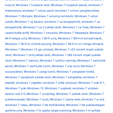
toza til
,
Windows 7 tozalash disk
,
Windows 7 tozalash paneli
,
windows 7
trebovaniya
,
windows 7 uchun parol
,
windows 7 uchun yangilanishlar
,
Windows 7 Ultimate
,
Windows 7 umumiy ko'rinishi
,
Windows 7 ustun
uslubi
,
Windows 7 uy bazasi
,
windows 7 uy kengaytirildi
,
windows 7 uy
kengaytirildi
,
Windows 7 va 2 yuklab olish
,
Windows 7 va Tube
,
Windows 7
vaqtinchalik profil
,
Windows 7 versiyasi
,
Windows 7 Vikipediya
,
Windows 7
Wi-Fi belgisi yo'q
,
Windows 7 Wi-Fi yo'q
,
Windows 7 Wi-Fi-ni ko'rsatmaydi
,
Windows 7 Wi-Fi-ni o'chirib qo'ying
,
Windows 7 Wi-Fi-ni o'z ichiga olmaydi
,
Windows 7 Windows 10 ga ochiladi
,
Windows 7 x32 torrent orqali yuklab
olish
,
Windows 7 x64 yuklab olish
,
Windows 7 x86 torrent orqali yuklab
olish
,
Windows 7 xatosiz
,
Windows 7 xavfsiz rejimda
,
Windows 7 xavfsizlik
paroli
,
Windows 7 xavfsizlik tizimi
,
Windows 7 xrip ovoz
,
Windows 7
xususiyatlari
,
Windows 7 yangi tizimi
,
Windows 7 yangilash holda
,
Windows 7 yangilash yuklab olish
,
Windows 7 yangiliklar
,
windows 7
yepdeit
,
windows 7 yepdeiti
,
windows 7 yillik versiyasi
,
Windows 7 yoki 8.1
,
Windows 7 yoki Windows 10
,
Windows 7 yopiladi
,
windows 7 yordam
dasturi usb 3.0
,
Windows 7 yorqinligi
,
Windows 7 yuklab olish
,
Windows 7
yuklanmayapti
,
Windows 7 yusb
,
Windows 7 zaxira disk
,
windows 7 и ssd
,
windows 7 темы
,
Windows 7-da kechikishlar
,
Windows 7-da yuklanadigan
qurilma yo'q
,
Windows 7-ni qayta ishga tushiring
,
Windows 7-ni qo'llab-