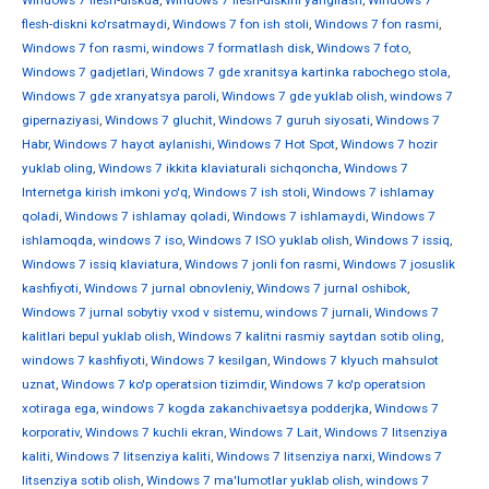
Windows 7 flesh-diskda
,
Windows 7 flesh-diskini yangilash
,
Windows 7
flesh-diskni ko'rsatmaydi
,
Windows 7 fon ish stoli
,
Windows 7 fon rasmi
,
Windows 7 fon rasmi
,
windows 7 formatlash disk
,
Windows 7 foto
,
Windows 7 gadjetlari
,
Windows 7 gde xranitsya kartinka rabochego stola
,
Windows 7 gde xranyatsya paroli
,
Windows 7 gde yuklab olish
,
windows 7
gipernaziyasi
,
Windows 7 gluchit
,
Windows 7 guruh siyosati
,
Windows 7
Habr
,
Windows 7 hayot aylanishi
,
Windows 7 Hot Spot
,
Windows 7 hozir
yuklab oling
,
Windows 7 ikkita klaviaturali sichqoncha
,
Windows 7
Internetga kirish imkoni yo'q
,
Windows 7 ish stoli
,
Windows 7 ishlamay
qoladi
,
Windows 7 ishlamay qoladi
,
Windows 7 ishlamaydi
,
Windows 7
ishlamoqda
,
windows 7 iso
,
Windows 7 ISO yuklab olish
,
Windows 7 issiq
,
Windows 7 issiq klaviatura
,
Windows 7 jonli fon rasmi
,
Windows 7 josuslik
kashfiyoti
,
Windows 7 jurnal obnovleniy
,
Windows 7 jurnal oshibok
,
Windows 7 jurnal sobytiy vxod v sistemu
,
windows 7 jurnali
,
Windows 7
kalitlari bepul yuklab olish
,
Windows 7 kalitni rasmiy saytdan sotib oling
,
windows 7 kashfiyoti
,
Windows 7 kesilgan
,
Windows 7 klyuch mahsulot
uznat
,
Windows 7 ko'p operatsion tizimdir
,
Windows 7 ko'p operatsion
xotiraga ega
,
windows 7 kogda zakanchivaetsya podderjka
,
Windows 7
korporativ
,
Windows 7 kuchli ekran
,
Windows 7 Lait
,
Windows 7 litsenziya
kaliti
,
Windows 7 litsenziya kaliti
,
Windows 7 litsenziya narxi
,
Windows 7
litsenziya sotib olish
,
Windows 7 ma'lumotlar yuklab olish
,
windows 7