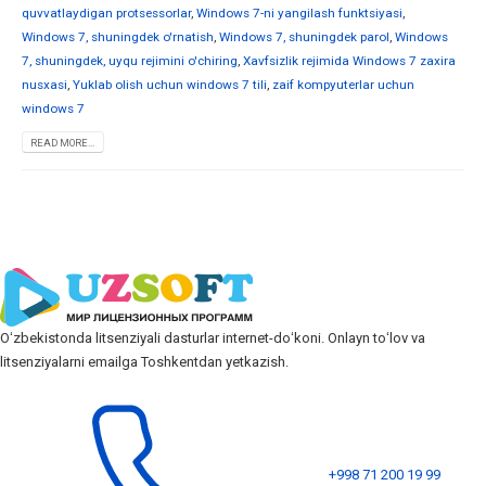
quvvatlaydigan protsessorlar
,
Windows 7-ni yangilash funktsiyasi
,
Windows 7, shuningdek o'rnatish
,
Windows 7, shuningdek parol
,
Windows
7, shuningdek, uyqu rejimini o'chiring
,
Xavfsizlik rejimida Windows 7 zaxira
nusxasi
,
Yuklab olish uchun windows 7 tili
,
zaif kompyuterlar uchun
windows 7
READ MORE...
Oʻzbekistonda litsenziyali dasturlar internet-doʻkoni. Onlayn toʻlov va
litsenziyalarni emailga Toshkentdan yetkazish.
+998 71 200 19 99