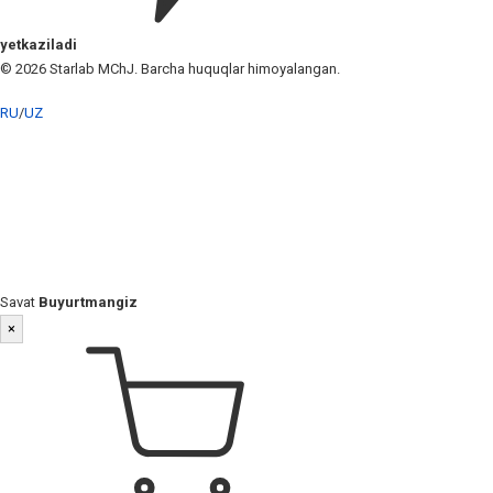
yetkaziladi
© 2026 Starlab MChJ. Barcha huquqlar himoyalangan.
RU
/
UZ
Savat
Buyurtmangiz
×