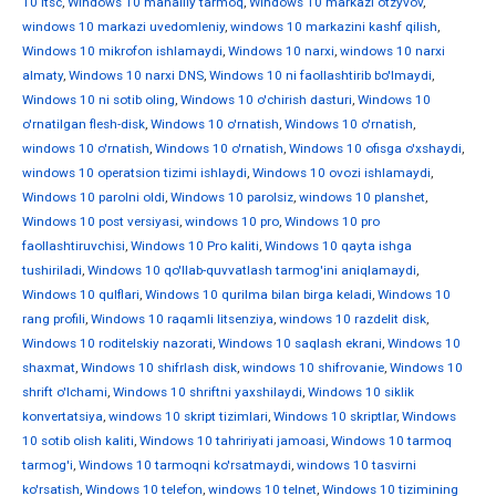
10 ltsc
,
Windows 10 mahalliy tarmoq
,
Windows 10 markazi otzyvov
,
windows 10 markazi uvedomleniy
,
windows 10 markazini kashf qilish
,
Windows 10 mikrofon ishlamaydi
,
Windows 10 narxi
,
windows 10 narxi
almaty
,
Windows 10 narxi DNS
,
Windows 10 ni faollashtirib bo'lmaydi
,
Windows 10 ni sotib oling
,
Windows 10 o'chirish dasturi
,
Windows 10
o'rnatilgan flesh-disk
,
Windows 10 o'rnatish
,
Windows 10 o'rnatish
,
windows 10 o'rnatish
,
Windows 10 o'rnatish
,
Windows 10 ofisga o'xshaydi
,
windows 10 operatsion tizimi ishlaydi
,
Windows 10 ovozi ishlamaydi
,
Windows 10 parolni oldi
,
Windows 10 parolsiz
,
windows 10 planshet
,
Windows 10 post versiyasi
,
windows 10 pro
,
Windows 10 pro
faollashtiruvchisi
,
Windows 10 Pro kaliti
,
Windows 10 qayta ishga
tushiriladi
,
Windows 10 qo'llab-quvvatlash tarmog'ini aniqlamaydi
,
Windows 10 qulflari
,
Windows 10 qurilma bilan birga keladi
,
Windows 10
rang profili
,
Windows 10 raqamli litsenziya
,
windows 10 razdelit disk
,
Windows 10 roditelskiy nazorati
,
Windows 10 saqlash ekrani
,
Windows 10
shaxmat
,
Windows 10 shifrlash disk
,
windows 10 shifrovanie
,
Windows 10
shrift o'lchami
,
Windows 10 shriftni yaxshilaydi
,
Windows 10 siklik
konvertatsiya
,
windows 10 skript tizimlari
,
Windows 10 skriptlar
,
Windows
10 sotib olish kaliti
,
Windows 10 tahririyati jamoasi
,
Windows 10 tarmoq
tarmog'i
,
Windows 10 tarmoqni ko'rsatmaydi
,
windows 10 tasvirni
ko'rsatish
,
Windows 10 telefon
,
windows 10 telnet
,
Windows 10 tizimining