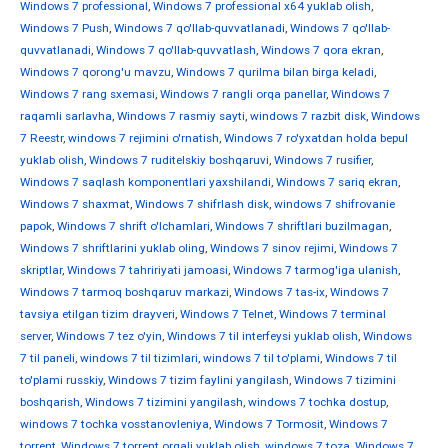
Windows 7 professional
,
Windows 7 professional x64 yuklab olish
,
Windows 7 Push
,
Windows 7 qo'llab-quvvatlanadi
,
Windows 7 qo'llab-
quvvatlanadi
,
Windows 7 qo'llab-quvvatlash
,
Windows 7 qora ekran
,
Windows 7 qorong'u mavzu
,
Windows 7 qurilma bilan birga keladi
,
Windows 7 rang sxemasi
,
Windows 7 rangli orqa panellar
,
Windows 7
raqamli sarlavha
,
Windows 7 rasmiy sayti
,
windows 7 razbit disk
,
Windows
7 Reestr
,
windows 7 rejimini o'rnatish
,
Windows 7 ro'yxatdan holda bepul
yuklab olish
,
Windows 7 ruditelskiy boshqaruvi
,
Windows 7 rusifier
,
Windows 7 saqlash komponentlari yaxshilandi
,
Windows 7 sariq ekran
,
Windows 7 shaxmat
,
Windows 7 shifrlash disk
,
windows 7 shifrovanie
papok
,
Windows 7 shrift o'lchamlari
,
Windows 7 shriftlari buzilmagan
,
Windows 7 shriftlarini yuklab oling
,
Windows 7 sinov rejimi
,
Windows 7
skriptlar
,
Windows 7 tahririyati jamoasi
,
Windows 7 tarmog'iga ulanish
,
Windows 7 tarmoq boshqaruv markazi
,
Windows 7 tas-ix
,
Windows 7
tavsiya etilgan tizim drayveri
,
Windows 7 Telnet
,
Windows 7 terminal
server
,
Windows 7 tez o'yin
,
Windows 7 til interfeysi yuklab olish
,
Windows
7 til paneli
,
windows 7 til tizimlari
,
windows 7 til to'plami
,
Windows 7 til
to'plami russkiy
,
Windows 7 tizim faylini yangilash
,
Windows 7 tizimini
boshqarish
,
Windows 7 tizimini yangilash
,
windows 7 tochka dostup
,
windows 7 tochka vosstanovleniya
,
Windows 7 Tormosit
,
Windows 7
torrent
,
Windows 7 torrent orqali yuklab olish
,
windows 7 toza
,
Windows 7