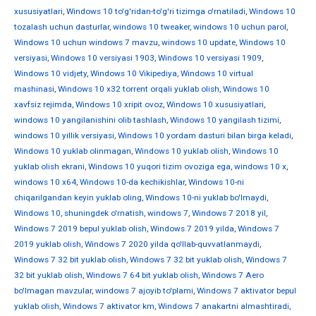
xususiyatlari
,
Windows 10 to'g'ridan-to'g'ri tizimga o'rnatiladi
,
Windows 10
tozalash uchun dasturlar
,
windows 10 tweaker
,
windows 10 uchun parol
,
Windows 10 uchun windows 7 mavzu
,
windows 10 update
,
Windows 10
versiyasi
,
Windows 10 versiyasi 1903
,
Windows 10 versiyasi 1909
,
Windows 10 vidjety
,
Windows 10 Vikipediya
,
Windows 10 virtual
mashinasi
,
Windows 10 x32 torrent orqali yuklab olish
,
Windows 10
xavfsiz rejimda
,
Windows 10 xripit ovoz
,
Windows 10 xususiyatlari
,
windows 10 yangilanishini olib tashlash
,
Windows 10 yangilash tizimi
,
windows 10 yillik versiyasi
,
Windows 10 yordam dasturi bilan birga keladi
,
Windows 10 yuklab olinmagan
,
Windows 10 yuklab olish
,
Windows 10
yuklab olish ekrani
,
Windows 10 yuqori tizim ovoziga ega
,
windows 10 х
,
windows 10 х64
,
Windows 10-da kechikishlar
,
Windows 10-ni
chiqarilgandan keyin yuklab oling
,
Windows 10-ni yuklab bo'lmaydi
,
Windows 10, shuningdek o'rnatish
,
windows 7
,
Windows 7 2018 yil
,
Windows 7 2019 bepul yuklab olish
,
Windows 7 2019 yilda
,
Windows 7
2019 yuklab olish
,
Windows 7 2020 yilda qo'llab-quvvatlanmaydi
,
Windows 7 32 bit yuklab olish
,
Windows 7 32 bit yuklab olish
,
Windows 7
32 bit yuklab olish
,
Windows 7 64 bit yuklab olish
,
Windows 7 Aero
bo'lmagan mavzular
,
windows 7 ajoyib to'plami
,
Windows 7 aktivator bepul
yuklab olish
,
Windows 7 aktivator km
,
Windows 7 anakartni almashtiradi
,