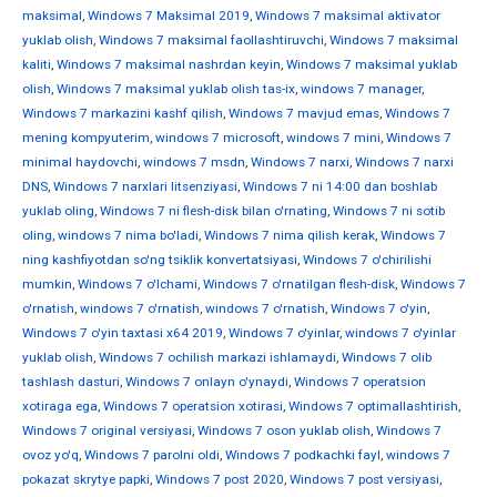
maksimal
,
Windows 7 Maksimal 2019
,
Windows 7 maksimal aktivator
yuklab olish
,
Windows 7 maksimal faollashtiruvchi
,
Windows 7 maksimal
kaliti
,
Windows 7 maksimal nashrdan keyin
,
Windows 7 maksimal yuklab
olish
,
Windows 7 maksimal yuklab olish tas-ix
,
windows 7 manager
,
Windows 7 markazini kashf qilish
,
Windows 7 mavjud emas
,
Windows 7
mening kompyuterim
,
windows 7 microsoft
,
windows 7 mini
,
Windows 7
minimal haydovchi
,
windows 7 msdn
,
Windows 7 narxi
,
Windows 7 narxi
DNS
,
Windows 7 narxlari litsenziyasi
,
Windows 7 ni 14:00 dan boshlab
yuklab oling
,
Windows 7 ni flesh-disk bilan o'rnating
,
Windows 7 ni sotib
oling
,
windows 7 nima bo'ladi
,
Windows 7 nima qilish kerak
,
Windows 7
ning kashfiyotdan so'ng tsiklik konvertatsiyasi
,
Windows 7 o'chirilishi
mumkin
,
Windows 7 o'lchami
,
Windows 7 o'rnatilgan flesh-disk
,
Windows 7
o'rnatish
,
windows 7 o'rnatish
,
windows 7 o'rnatish
,
Windows 7 o'yin
,
Windows 7 o'yin taxtasi x64 2019
,
Windows 7 o'yinlar
,
windows 7 o'yinlar
yuklab olish
,
Windows 7 ochilish markazi ishlamaydi
,
Windows 7 olib
tashlash dasturi
,
Windows 7 onlayn o'ynaydi
,
Windows 7 operatsion
xotiraga ega
,
Windows 7 operatsion xotirasi
,
Windows 7 optimallashtirish
,
Windows 7 original versiyasi
,
Windows 7 oson yuklab olish
,
Windows 7
ovoz yo'q
,
Windows 7 parolni oldi
,
Windows 7 podkachki fayl
,
windows 7
pokazat skrytye papki
,
Windows 7 post 2020
,
Windows 7 post versiyasi
,