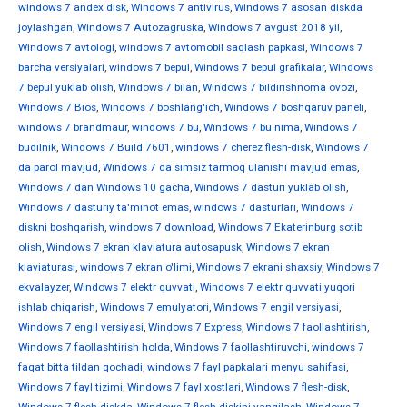
windows 7 andex disk
,
Windows 7 antivirus
,
Windows 7 asosan diskda
joylashgan
,
Windows 7 Autozagruska
,
Windows 7 avgust 2018 yil
,
Windows 7 avtologi
,
windows 7 avtomobil saqlash papkasi
,
Windows 7
barcha versiyalari
,
windows 7 bepul
,
Windows 7 bepul grafikalar
,
Windows
7 bepul yuklab olish
,
Windows 7 bilan
,
Windows 7 bildirishnoma ovozi
,
Windows 7 Bios
,
Windows 7 boshlang'ich
,
Windows 7 boshqaruv paneli
,
windows 7 brandmaur
,
windows 7 bu
,
Windows 7 bu nima
,
Windows 7
budilnik
,
Windows 7 Build 7601
,
windows 7 cherez flesh-disk
,
Windows 7
da parol mavjud
,
Windows 7 da simsiz tarmoq ulanishi mavjud emas
,
Windows 7 dan Windows 10 gacha
,
Windows 7 dasturi yuklab olish
,
Windows 7 dasturiy ta'minot emas
,
windows 7 dasturlari
,
Windows 7
diskni boshqarish
,
windows 7 download
,
Windows 7 Ekaterinburg sotib
olish
,
Windows 7 ekran klaviatura autosapusk
,
Windows 7 ekran
klaviaturasi
,
windows 7 ekran o'limi
,
Windows 7 ekrani shaxsiy
,
Windows 7
ekvalayzer
,
Windows 7 elektr quvvati
,
Windows 7 elektr quvvati yuqori
ishlab chiqarish
,
Windows 7 emulyatori
,
Windows 7 engil versiyasi
,
Windows 7 engil versiyasi
,
Windows 7 Express
,
Windows 7 faollashtirish
,
Windows 7 faollashtirish holda
,
Windows 7 faollashtiruvchi
,
windows 7
faqat bitta tildan qochadi
,
windows 7 fayl papkalari menyu sahifasi
,
Windows 7 fayl tizimi
,
Windows 7 fayl xostlari
,
Windows 7 flesh-disk
,