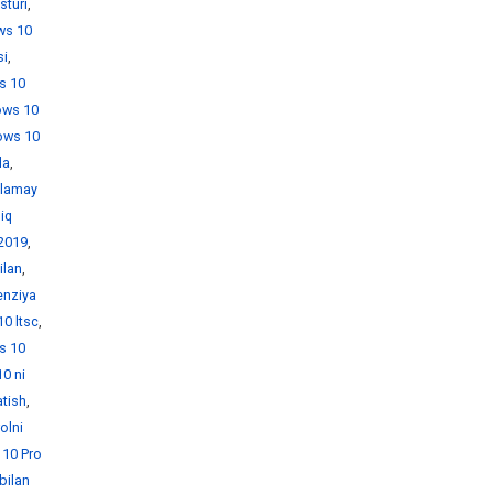
sturi
,
ws 10
si
,
s 10
ows 10
ows 10
da
,
hlamay
iq
 2019
,
ilan
,
enziya
0 ltsc
,
s 10
0 ni
atish
,
olni
10 Pro
bilan