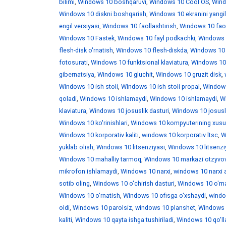
bilimi
,
Windows 10 boshqaruvi
,
Windows 10 Cool OS
,
Wind
Windows 10 diskni boshqarish
,
Windows 10 ekranini yangi
engil versiyasi
,
Windows 10 faollashtirish
,
Windows 10 faoll
Windows 10 Fastek
,
Windows 10 fayl podkachki
,
Windows 1
flesh-disk o'rnatish
,
Windows 10 flesh-diskda
,
Windows 10 f
fotosurati
,
Windows 10 funktsional klaviatura
,
Windows 10 
gibernatsiya
,
Windows 10 gluchit
,
Windows 10 gruzit disk
,
Windows 10 ish stoli
,
Windows 10 ish stoli propal
,
Windows 
qoladi
,
Windows 10 ishlamaydi
,
Windows 10 ishlamaydi
,
W
klaviatura
,
Windows 10 josuslik dasturi
,
Windows 10 josusli
Windows 10 ko'rinishlari
,
Windows 10 kompyuterining xusus
Windows 10 korporativ kaliti
,
windows 10 korporativ ltsc
,
W
yuklab olish
,
Windows 10 litsenziyasi
,
Windows 10 litsenzi
Windows 10 mahalliy tarmoq
,
Windows 10 markazi otzyvo
mikrofon ishlamaydi
,
Windows 10 narxi
,
windows 10 narxi 
sotib oling
,
Windows 10 o'chirish dasturi
,
Windows 10 o'rna
Windows 10 o'rnatish
,
Windows 10 ofisga o'xshaydi
,
windo
oldi
,
Windows 10 parolsiz
,
windows 10 planshet
,
Windows 1
kaliti
,
Windows 10 qayta ishga tushiriladi
,
Windows 10 qo'll