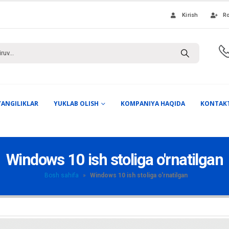
Kirish
Ro
YANGILIKLAR
YUKLAB OLISH
KOMPANIYA HAQIDA
KONTAK
Windows 10 ish stoliga o'rnatilgan
Bosh sahifa
»
Windows 10 ish stoliga o'rnatilgan