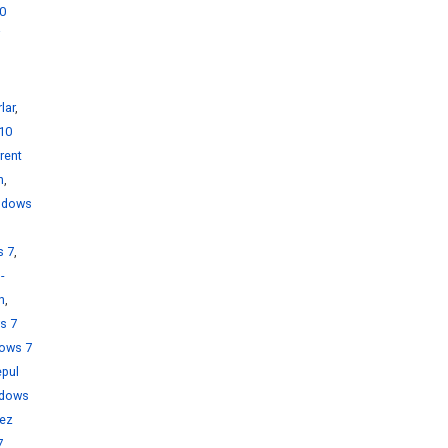
0
i
lar
,
10
rent
h
,
ndows
s 7
,
-
h
,
s 7
ows 7
pul
dows
rez
7