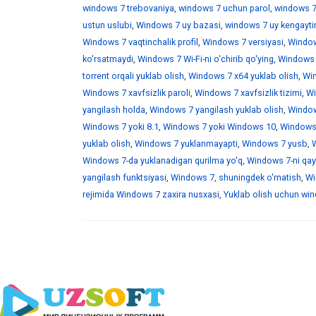
windows 7 trebovaniya
,
windows 7 uchun parol
,
windows 7
ustun uslubi
,
Windows 7 uy bazasi
,
windows 7 uy kengaytir
Windows 7 vaqtinchalik profil
,
Windows 7 versiyasi
,
Window
ko'rsatmaydi
,
Windows 7 Wi-Fi-ni o'chirib qo'ying
,
Windows 7
torrent orqali yuklab olish
,
Windows 7 x64 yuklab olish
,
Win
Windows 7 xavfsizlik paroli
,
Windows 7 xavfsizlik tizimi
,
Wi
yangilash holda
,
Windows 7 yangilash yuklab olish
,
Windows
Windows 7 yoki 8.1
,
Windows 7 yoki Windows 10
,
Windows 
yuklab olish
,
Windows 7 yuklanmayapti
,
Windows 7 yusb
,
W
Windows 7-da yuklanadigan qurilma yo'q
,
Windows 7-ni qayt
yangilash funktsiyasi
,
Windows 7, shuningdek o'rnatish
,
Wi
rejimida Windows 7 zaxira nusxasi
,
Yuklab olish uchun wind