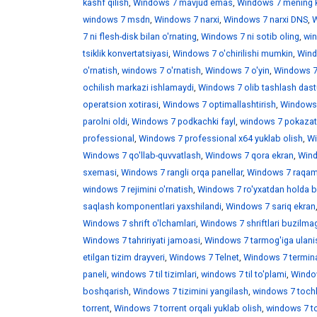
kashf qilish
,
Windows 7 mavjud emas
,
Windows 7 mening 
windows 7 msdn
,
Windows 7 narxi
,
Windows 7 narxi DNS
,
W
7 ni flesh-disk bilan o'rnating
,
Windows 7 ni sotib oling
,
win
tsiklik konvertatsiyasi
,
Windows 7 o'chirilishi mumkin
,
Wind
o'rnatish
,
windows 7 o'rnatish
,
Windows 7 o'yin
,
Windows 7 
ochilish markazi ishlamaydi
,
Windows 7 olib tashlash dast
operatsion xotirasi
,
Windows 7 optimallashtirish
,
Windows 7
parolni oldi
,
Windows 7 podkachki fayl
,
windows 7 pokazat 
professional
,
Windows 7 professional x64 yuklab olish
,
Wi
Windows 7 qo'llab-quvvatlash
,
Windows 7 qora ekran
,
Wind
sxemasi
,
Windows 7 rangli orqa panellar
,
Windows 7 raqaml
windows 7 rejimini o'rnatish
,
Windows 7 ro'yxatdan holda b
saqlash komponentlari yaxshilandi
,
Windows 7 sariq ekran
Windows 7 shrift o'lchamlari
,
Windows 7 shriftlari buzilma
Windows 7 tahririyati jamoasi
,
Windows 7 tarmog'iga ulani
etilgan tizim drayveri
,
Windows 7 Telnet
,
Windows 7 termina
paneli
,
windows 7 til tizimlari
,
windows 7 til to'plami
,
Window
boshqarish
,
Windows 7 tizimini yangilash
,
windows 7 toch
torrent
,
Windows 7 torrent orqali yuklab olish
,
windows 7 t