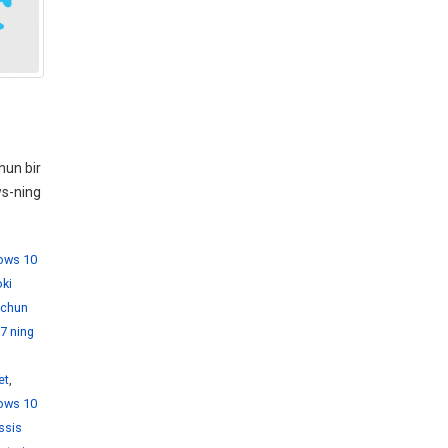
hun bir
ws-ning
dows 10
ki
 uchun
7 ning
et
,
ows 10
ssis