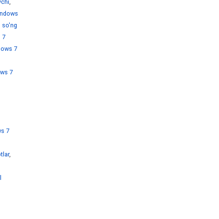
chi
,
ndows
 so'ng
 7
dows 7
ws 7
s 7
tlar
,
l