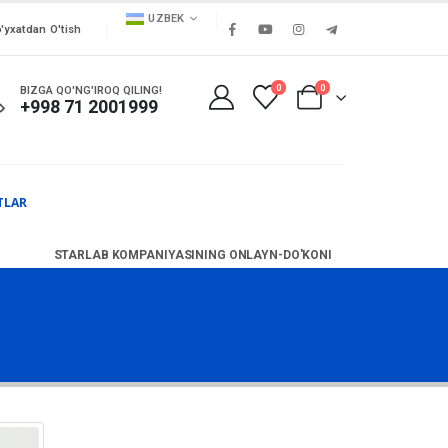
UZBEK
'yxatdan O'tish
0
0
BIZGA QO'NG'IROQ QILING!
+998 71 2001999
TLAR
STARLAB KOMPANIYASINING ONLAYN-DO'KONI