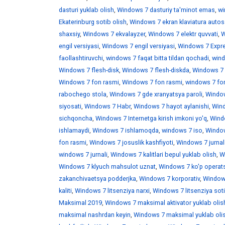
dasturi yuklab olish
,
Windows 7 dasturiy ta'minot emas
,
wi
Ekaterinburg sotib olish
,
Windows 7 ekran klaviatura auto
shaxsiy
,
Windows 7 ekvalayzer
,
Windows 7 elektr quvvati
,
W
engil versiyasi
,
Windows 7 engil versiyasi
,
Windows 7 Expr
faollashtiruvchi
,
windows 7 faqat bitta tildan qochadi
,
wind
Windows 7 flesh-disk
,
Windows 7 flesh-diskda
,
Windows 7 f
Windows 7 fon rasmi
,
Windows 7 fon rasmi
,
windows 7 fo
rabochego stola
,
Windows 7 gde xranyatsya paroli
,
Window
siyosati
,
Windows 7 Habr
,
Windows 7 hayot aylanishi
,
Wind
sichqoncha
,
Windows 7 Internetga kirish imkoni yo'q
,
Windo
ishlamaydi
,
Windows 7 ishlamoqda
,
windows 7 iso
,
Window
fon rasmi
,
Windows 7 josuslik kashfiyoti
,
Windows 7 jurnal
windows 7 jurnali
,
Windows 7 kalitlari bepul yuklab olish
,
W
Windows 7 klyuch mahsulot uznat
,
Windows 7 ko'p operats
zakanchivaetsya podderjka
,
Windows 7 korporativ
,
Windows
kaliti
,
Windows 7 litsenziya narxi
,
Windows 7 litsenziya soti
Maksimal 2019
,
Windows 7 maksimal aktivator yuklab olis
maksimal nashrdan keyin
,
Windows 7 maksimal yuklab oli