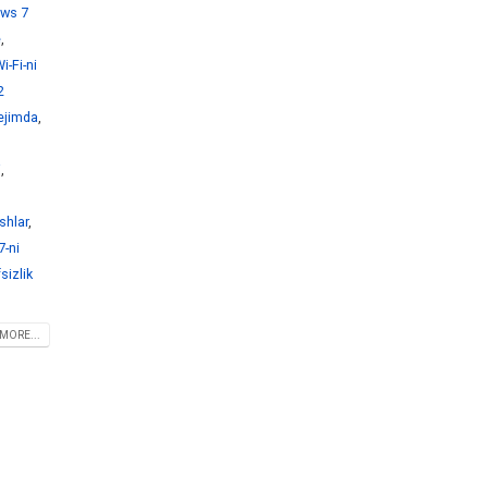
ws 7
e
,
-Fi-ni
2
ejimda
,
i
,
shlar
,
-ni
sizlik
MORE...