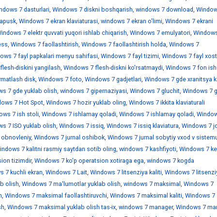
ndows 7 dasturlari
,
Windows 7 diskni boshqarish
,
windows 7 download
,
Window
sapusk
,
Windows 7 ekran klaviaturasi
,
windows 7 ekran o'limi
,
Windows 7 ekrani
indows 7 elektr quvvati yuqori ishlab chiqarish
,
Windows 7 emulyatori
,
Windows
ess
,
Windows 7 faollashtirish
,
Windows 7 faollashtirish holda
,
Windows 7
ows 7 fayl papkalari menyu sahifasi
,
Windows 7 fayl tizimi
,
Windows 7 fayl xostl
lesh-diskini yangilash
,
Windows 7 flesh-diskni ko'rsatmaydi
,
Windows 7 fon ish 
rmatlash disk
,
Windows 7 foto
,
Windows 7 gadjetlari
,
Windows 7 gde xranitsya k
s 7 gde yuklab olish
,
windows 7 gipernaziyasi
,
Windows 7 gluchit
,
Windows 7 
ows 7 Hot Spot
,
Windows 7 hozir yuklab oling
,
Windows 7 ikkita klaviaturali
ws 7 ish stoli
,
Windows 7 ishlamay qoladi
,
Windows 7 ishlamay qoladi
,
Window
s 7 ISO yuklab olish
,
Windows 7 issiq
,
Windows 7 issiq klaviatura
,
Windows 7 jo
 obnovleniy
,
Windows 7 jurnal oshibok
,
Windows 7 jurnal sobytiy vxod v sistem
indows 7 kalitni rasmiy saytdan sotib oling
,
windows 7 kashfiyoti
,
Windows 7 ke
ion tizimdir
,
Windows 7 ko'p operatsion xotiraga ega
,
windows 7 kogda
 7 kuchli ekran
,
Windows 7 Lait
,
Windows 7 litsenziya kaliti
,
Windows 7 litsenzi
b olish
,
Windows 7 ma'lumotlar yuklab olish
,
windows 7 maksimal
,
Windows 7
h
,
Windows 7 maksimal faollashtiruvchi
,
Windows 7 maksimal kaliti
,
Windows 7
sh
,
Windows 7 maksimal yuklab olish tas-ix
,
windows 7 manager
,
Windows 7 mar