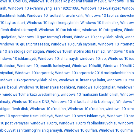
ows 10 Cool OS
,
Windows 10 da juda ko'p operatsiyalar mavjud
,
Windows 10 da
lash
,
Windows 10 ekranini yangilash 1920x1080
,
Windows 10 ekvalayzer
,
Windo
ashtirish kaliti
,
Windows 10 faollashtiruvchi kaliti
,
Windows 10 faollashtiruvchi
0 fayl xostlari
,
Windows 10 faylni kengaytirish
,
Windows 10 flesh-disk
,
Window
lesh-diskni ko'rmaydi
,
Windows 10 fon ish stoli
,
windows 10 fotografiya
,
Wind
gadjetlari
,
Windows 10 gaz tarmog'i ekrani
,
Windows 10 gde yuklab olish
,
wind
windows 10 gruzit protsessor
,
Windows 10 guruh siyosati
,
Windows 10 Internet
10 ish stoliga o'rnatilgan
,
Windows 10 ish stolini olib tashladi
,
Windows 10 is
indows 10 ishlamaydi
,
Windows 10 ishlamaydi
,
windows 10 iso
,
Windows 10 iss
k dasturi
,
Windows 10 josuslik funksiyasi
,
Windows 10 kaliti
,
Windows 10 kaliti
iyatlari
,
Windows 10 korporativ
,
Windows 10 korporativ 2016 moliyalashtirish b
indows 10 korporativ yuklab olish
,
Windows 10 litsenziya kaliti
,
windows 10 lits
yasi bepul
,
Windows 10 litsenziyasi toshkent
,
Windows 10 logotiplari
,
windows 1
v
,
windows 10 markazi uvedomleniy
,
windows 10 markazini kashf qilish
,
Window
almaty
,
Windows 10 narxi DNS
,
Windows 10 ni faollashtirib bo'lmaydi
,
Windows 1
tilgan flesh-disk
,
Windows 10 o'rnatish
,
Windows 10 o'rnatish
,
windows 10 o'rn
ws 10 operatsion tizimi ishlaydi
,
Windows 10 ovozi ishlamaydi
,
Windows 10 par
0 post versiyasi
,
windows 10 pro
,
Windows 10 pro faollashtiruvchisi
,
Windows 
ab-quvvatlash tarmog'ini aniqlamaydi
,
Windows 10 qulflari
,
Windows 10 qurilma 