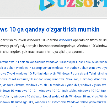
ws 10 ga qanday o’zgartirish mumkin
gartirish mumkin Windows 10 - barcha
Windows
operatsion tizimlari uc
ebovaniy, pred'yavlyaemyh k bezopasnosti segodnya. Windows 10 Windo
ir, shuningdek: yuk mashinasini himoya qilish, jarayonni...
a windows 7
,
Eshitish vositalarida Windows 10 shovqini
,
Fleshli disk bilan Win
disklar uchun Windows 7
,
Laptop uchun windows 7
,
Noutbuk uchun Windows 7 yo
ndows 7 yoki windows 10
,
Portlashdan oldin Windows 7 qora ekrani
,
Tahrir qilish
dows 7 faollashtirish
,
tiklashdan so'ng windows 7 brauzeri
,
Tizimdagi Windows 
c
,
vindovs 7 kstrim
,
Vindovs 7 Yusb 3.0
,
vindovs 7 yusb dvd
,
vindovs 7 yusb dvd
indows 10
,
windows 10 10.1
,
windows 10 10.1 inch tablet
,
windows 10 10.1 tabl
 to'plami
,
Windows 10 aktivator bepul yuklab olish
,
Windows 10 antivirus
,
Wind
indows 10 autosagruska
,
Windows 10 avtomobil
,
Windows 10 bo'yicha mutaxa