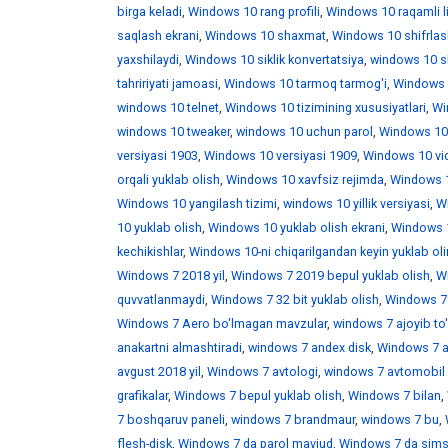
birga keladi
,
Windows 10 rang profili
,
Windows 10 raqamli l
saqlash ekrani
,
Windows 10 shaxmat
,
Windows 10 shifrlas
yaxshilaydi
,
Windows 10 siklik konvertatsiya
,
windows 10 skr
tahririyati jamoasi
,
Windows 10 tarmoq tarmog'i
,
Windows 
windows 10 telnet
,
Windows 10 tizimining xususiyatlari
,
Win
windows 10 tweaker
,
windows 10 uchun parol
,
Windows 10
versiyasi 1903
,
Windows 10 versiyasi 1909
,
Windows 10 vid
orqali yuklab olish
,
Windows 10 xavfsiz rejimda
,
Windows 1
Windows 10 yangilash tizimi
,
windows 10 yillik versiyasi
,
Wi
10 yuklab olish
,
Windows 10 yuklab olish ekrani
,
Windows 1
kechikishlar
,
Windows 10-ni chiqarilgandan keyin yuklab ol
Windows 7 2018 yil
,
Windows 7 2019 bepul yuklab olish
,
W
quvvatlanmaydi
,
Windows 7 32 bit yuklab olish
,
Windows 7 
Windows 7 Aero bo'lmagan mavzular
,
windows 7 ajoyib to
anakartni almashtiradi
,
windows 7 andex disk
,
Windows 7 a
avgust 2018 yil
,
Windows 7 avtologi
,
windows 7 avtomobil 
grafikalar
,
Windows 7 bepul yuklab olish
,
Windows 7 bilan
,
7 boshqaruv paneli
,
windows 7 brandmaur
,
windows 7 bu
,
flesh-disk
,
Windows 7 da parol mavjud
,
Windows 7 da sims