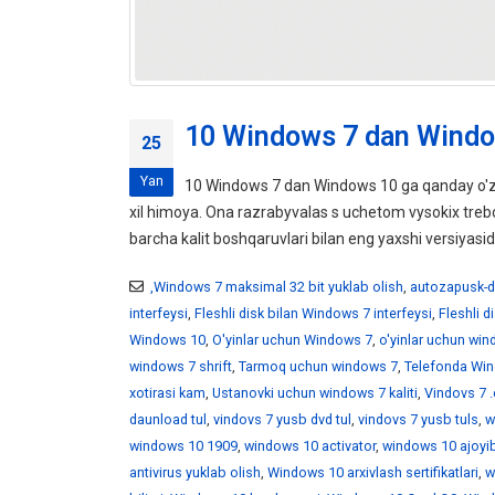
10 Windows 7 dan Windo
25
Yan
10 Windows 7 dan Windows 10 ga qanday o'z
xil himoya. Ona razrabyvalas s uchetom vysokix tr
barcha kalit boshqaruvlari bilan eng yaxshi versiyasid
,Windows 7 maksimal 32 bit yuklab olish
,
autozapusk-d
interfeysi
,
Fleshli disk bilan Windows 7 interfeysi
,
Fleshli 
Windows 10
,
O'yinlar uchun Windows 7
,
o'yinlar uchun wi
windows 7 shrift
,
Tarmoq uchun windows 7
,
Telefonda Win
xotirasi kam
,
Ustanovki uchun windows 7 kaliti
,
Vindovs 7 .
daunload tul
,
vindovs 7 yusb dvd tul
,
vindovs 7 yusb tuls
,
w
windows 10 1909
,
windows 10 activator
,
windows 10 ajoyib
antivirus yuklab olish
,
Windows 10 arxivlash sertifikatlari
,
w