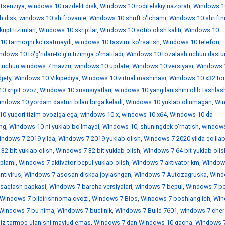
itsenziya
,
windows 10 razdelit disk
,
Windows 10 roditelskiy nazorati
,
Windows 1
h disk
,
windows 10 shifrovanie
,
Windows 10 shrift o'lchami
,
Windows 10 shriftn
ipt tizimlari
,
Windows 10 skriptlar
,
Windows 10 sotib olish kaliti
,
Windows 10
10 tarmoqni ko'rsatmaydi
,
windows 10 tasvirni ko'rsatish
,
Windows 10 telefon
,
dows 10 to'g'ridan-to'g'ri tizimga o'rnatiladi
,
Windows 10 tozalash uchun dastur
 uchun windows 7 mavzu
,
windows 10 update
,
Windows 10 versiyasi
,
Windows 
jety
,
Windows 10 Vikipediya
,
Windows 10 virtual mashinasi
,
Windows 10 x32 tor
0 xripit ovoz
,
Windows 10 xususiyatlari
,
windows 10 yangilanishini olib tashlas
ndows 10 yordam dasturi bilan birga keladi
,
Windows 10 yuklab olinmagan
,
Wi
0 yuqori tizim ovoziga ega
,
windows 10 х
,
windows 10 х64
,
Windows 10-da
ing
,
Windows 10-ni yuklab bo'lmaydi
,
Windows 10, shuningdek o'rnatish
,
window
indows 7 2019 yilda
,
Windows 7 2019 yuklab olish
,
Windows 7 2020 yilda qo'llab
32 bit yuklab olish
,
Windows 7 32 bit yuklab olish
,
Windows 7 64 bit yuklab olis
'plami
,
Windows 7 aktivator bepul yuklab olish
,
Windows 7 aktivator km
,
Window
ntivirus
,
Windows 7 asosan diskda joylashgan
,
Windows 7 Autozagruska
,
Wind
saqlash papkasi
,
Windows 7 barcha versiyalari
,
windows 7 bepul
,
Windows 7 be
Windows 7 bildirishnoma ovozi
,
Windows 7 Bios
,
Windows 7 boshlang'ich
,
Win
Windows 7 bu nima
,
Windows 7 budilnik
,
Windows 7 Build 7601
,
windows 7 che
iz tarmoq ulanishi mavjud emas
,
Windows 7 dan Windows 10 gacha
,
Windows 