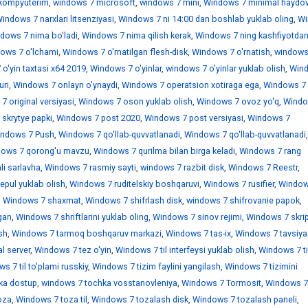
kompyuterim
,
windows 7 microsoft
,
windows 7 mini
,
Windows 7 minimal haydov
indows 7 narxlari litsenziyasi
,
Windows 7 ni 14:00 dan boshlab yuklab oling
,
Wi
dows 7 nima bo'ladi
,
Windows 7 nima qilish kerak
,
Windows 7 ning kashfiyotdan
ows 7 o'lchami
,
Windows 7 o'rnatilgan flesh-disk
,
Windows 7 o'rnatish
,
windows
o'yin taxtasi x64 2019
,
Windows 7 o'yinlar
,
windows 7 o'yinlar yuklab olish
,
Win
uri
,
Windows 7 onlayn o'ynaydi
,
Windows 7 operatsion xotiraga ega
,
Windows 7
 original versiyasi
,
Windows 7 oson yuklab olish
,
Windows 7 ovoz yo'q
,
Windo
skrytye papki
,
Windows 7 post 2020
,
Windows 7 post versiyasi
,
Windows 7
ndows 7 Push
,
Windows 7 qo'llab-quvvatlanadi
,
Windows 7 qo'llab-quvvatlanadi
,
ows 7 qorong'u mavzu
,
Windows 7 qurilma bilan birga keladi
,
Windows 7 rang
i sarlavha
,
Windows 7 rasmiy sayti
,
windows 7 razbit disk
,
Windows 7 Reestr
,
epul yuklab olish
,
Windows 7 ruditelskiy boshqaruvi
,
Windows 7 rusifier
,
Window
,
Windows 7 shaxmat
,
Windows 7 shifrlash disk
,
windows 7 shifrovanie papok
,
gan
,
Windows 7 shriftlarini yuklab oling
,
Windows 7 sinov rejimi
,
Windows 7 skrip
sh
,
Windows 7 tarmoq boshqaruv markazi
,
Windows 7 tas-ix
,
Windows 7 tavsiya
l server
,
Windows 7 tez o'yin
,
Windows 7 til interfeysi yuklab olish
,
Windows 7 ti
s 7 til to'plami russkiy
,
Windows 7 tizim faylini yangilash
,
Windows 7 tizimini
ka dostup
,
windows 7 tochka vosstanovleniya
,
Windows 7 Tormosit
,
Windows 7
oza
,
Windows 7 toza til
,
Windows 7 tozalash disk
,
Windows 7 tozalash paneli
,