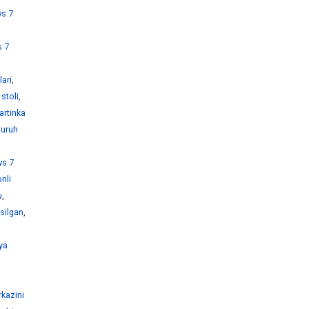
s 7
 7
ari
,
stoli
,
artinka
guruh
s 7
nli
u
,
silgan
,
ya
kazini