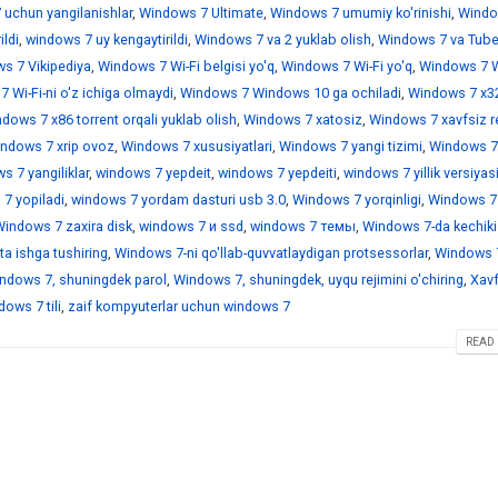
 uchun yangilanishlar
,
Windows 7 Ultimate
,
Windows 7 umumiy ko'rinishi
,
Windo
ildi
,
windows 7 uy kengaytirildi
,
Windows 7 va 2 yuklab olish
,
Windows 7 va Tub
s 7 Vikipediya
,
Windows 7 Wi-Fi belgisi yo'q
,
Windows 7 Wi-Fi yo'q
,
Windows 7 Wi
 Wi-Fi-ni o'z ichiga olmaydi
,
Windows 7 Windows 10 ga ochiladi
,
Windows 7 x3
dows 7 x86 torrent orqali yuklab olish
,
Windows 7 xatosiz
,
Windows 7 xavfsiz r
ndows 7 xrip ovoz
,
Windows 7 xususiyatlari
,
Windows 7 yangi tizimi
,
Windows 7
 7 yangiliklar
,
windows 7 yepdeit
,
windows 7 yepdeiti
,
windows 7 yillik versiyas
7 yopiladi
,
windows 7 yordam dasturi usb 3.0
,
Windows 7 yorqinligi
,
Windows 7
indows 7 zaxira disk
,
windows 7 и ssd
,
windows 7 темы
,
Windows 7-da kechiki
a ishga tushiring
,
Windows 7-ni qo'llab-quvvatlaydigan protsessorlar
,
Windows 7
ndows 7, shuningdek parol
,
Windows 7, shuningdek, uyqu rejimini o'chiring
,
Xavf
ows 7 tili
,
zaif kompyuterlar uchun windows 7
READ 