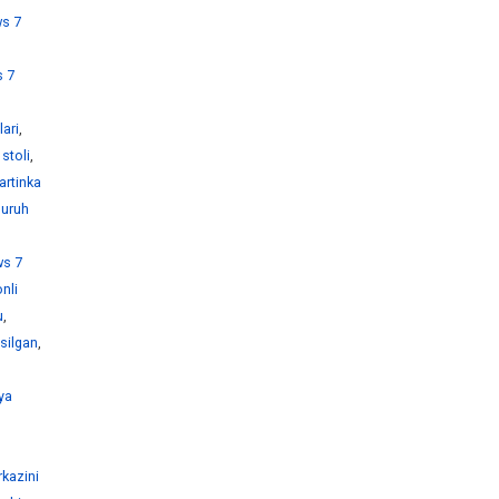
s 7
 7
ari
,
stoli
,
artinka
guruh
s 7
nli
u
,
silgan
,
ya
kazini