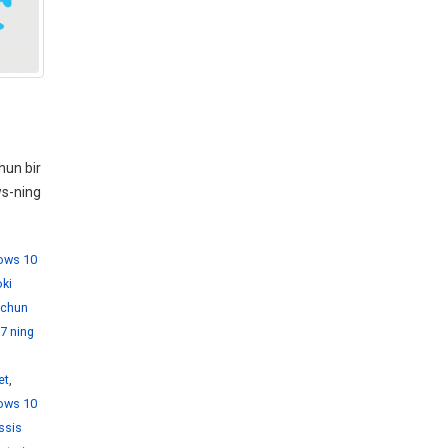
hun bir
ws-ning
dows 10
ki
 uchun
7 ning
et
,
ows 10
ssis