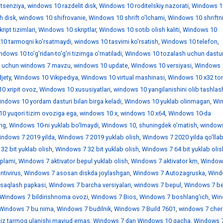
itsenziya
,
windows 10 razdelit disk
,
Windows 10 roditelskiy nazorati
,
Windows 1
h disk
,
windows 10 shifrovanie
,
Windows 10 shrift o'lchami
,
Windows 10 shriftn
ipt tizimlari
,
Windows 10 skriptlar
,
Windows 10 sotib olish kaliti
,
Windows 10
10 tarmoqni ko'rsatmaydi
,
windows 10 tasvirni ko'rsatish
,
Windows 10 telefon
,
dows 10 to'g'ridan-to'g'ri tizimga o'rnatiladi
,
Windows 10 tozalash uchun dastur
 uchun windows 7 mavzu
,
windows 10 update
,
Windows 10 versiyasi
,
Windows 
jety
,
Windows 10 Vikipediya
,
Windows 10 virtual mashinasi
,
Windows 10 x32 tor
0 xripit ovoz
,
Windows 10 xususiyatlari
,
windows 10 yangilanishini olib tashlas
ndows 10 yordam dasturi bilan birga keladi
,
Windows 10 yuklab olinmagan
,
Wi
0 yuqori tizim ovoziga ega
,
windows 10 х
,
windows 10 х64
,
Windows 10-da
ing
,
Windows 10-ni yuklab bo'lmaydi
,
Windows 10, shuningdek o'rnatish
,
window
indows 7 2019 yilda
,
Windows 7 2019 yuklab olish
,
Windows 7 2020 yilda qo'llab
32 bit yuklab olish
,
Windows 7 32 bit yuklab olish
,
Windows 7 64 bit yuklab olis
'plami
,
Windows 7 aktivator bepul yuklab olish
,
Windows 7 aktivator km
,
Window
ntivirus
,
Windows 7 asosan diskda joylashgan
,
Windows 7 Autozagruska
,
Wind
saqlash papkasi
,
Windows 7 barcha versiyalari
,
windows 7 bepul
,
Windows 7 be
Windows 7 bildirishnoma ovozi
,
Windows 7 Bios
,
Windows 7 boshlang'ich
,
Win
Windows 7 bu nima
,
Windows 7 budilnik
,
Windows 7 Build 7601
,
windows 7 che
iz tarmoq ulanishi mavjud emas
,
Windows 7 dan Windows 10 gacha
,
Windows 