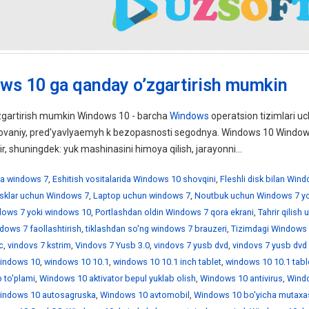
ws 10 ga qanday o’zgartirish mumkin
gartirish mumkin Windows 10 - barcha
Windows
operatsion tizimlari uc
ebovaniy, pred'yavlyaemyh k bezopasnosti segodnya. Windows 10 Windo
ir, shuningdek: yuk mashinasini himoya qilish, jarayonni...
a windows 7
,
Eshitish vositalarida Windows 10 shovqini
,
Fleshli disk bilan Win
disklar uchun Windows 7
,
Laptop uchun windows 7
,
Noutbuk uchun Windows 7 yo
ndows 7 yoki windows 10
,
Portlashdan oldin Windows 7 qora ekrani
,
Tahrir qilish
dows 7 faollashtirish
,
tiklashdan so'ng windows 7 brauzeri
,
Tizimdagi Windows 
c
,
vindovs 7 kstrim
,
Vindovs 7 Yusb 3.0
,
vindovs 7 yusb dvd
,
vindovs 7 yusb dvd
indows 10
,
windows 10 10.1
,
windows 10 10.1 inch tablet
,
windows 10 10.1 tabl
 to'plami
,
Windows 10 aktivator bepul yuklab olish
,
Windows 10 antivirus
,
Wind
indows 10 autosagruska
,
Windows 10 avtomobil
,
Windows 10 bo'yicha mutaxa