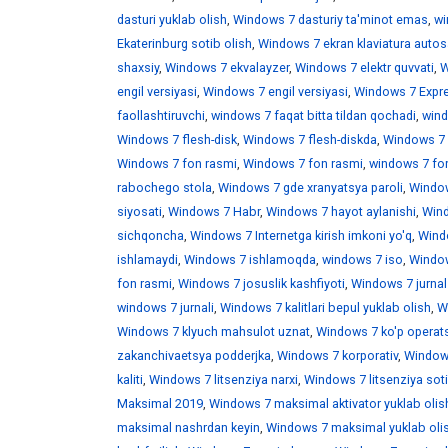
dasturi yuklab olish
,
Windows 7 dasturiy ta'minot emas
,
wi
Ekaterinburg sotib olish
,
Windows 7 ekran klaviatura auto
shaxsiy
,
Windows 7 ekvalayzer
,
Windows 7 elektr quvvati
,
W
engil versiyasi
,
Windows 7 engil versiyasi
,
Windows 7 Expr
faollashtiruvchi
,
windows 7 faqat bitta tildan qochadi
,
wind
Windows 7 flesh-disk
,
Windows 7 flesh-diskda
,
Windows 7 f
Windows 7 fon rasmi
,
Windows 7 fon rasmi
,
windows 7 fo
rabochego stola
,
Windows 7 gde xranyatsya paroli
,
Window
siyosati
,
Windows 7 Habr
,
Windows 7 hayot aylanishi
,
Wind
sichqoncha
,
Windows 7 Internetga kirish imkoni yo'q
,
Windo
ishlamaydi
,
Windows 7 ishlamoqda
,
windows 7 iso
,
Window
fon rasmi
,
Windows 7 josuslik kashfiyoti
,
Windows 7 jurnal
windows 7 jurnali
,
Windows 7 kalitlari bepul yuklab olish
,
W
Windows 7 klyuch mahsulot uznat
,
Windows 7 ko'p operats
zakanchivaetsya podderjka
,
Windows 7 korporativ
,
Windows
kaliti
,
Windows 7 litsenziya narxi
,
Windows 7 litsenziya soti
Maksimal 2019
,
Windows 7 maksimal aktivator yuklab olis
maksimal nashrdan keyin
,
Windows 7 maksimal yuklab oli