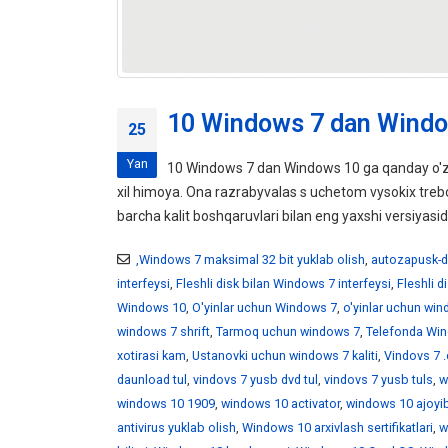
10 Windows 7 dan Windo
25
Yan
10 Windows 7 dan Windows 10 ga qanday o'z
xil himoya. Ona razrabyvalas s uchetom vysokix tr
barcha kalit boshqaruvlari bilan eng yaxshi versiyasid
,Windows 7 maksimal 32 bit yuklab olish
,
autozapusk-d
interfeysi
,
Fleshli disk bilan Windows 7 interfeysi
,
Fleshli 
Windows 10
,
O'yinlar uchun Windows 7
,
o'yinlar uchun wi
windows 7 shrift
,
Tarmoq uchun windows 7
,
Telefonda Win
xotirasi kam
,
Ustanovki uchun windows 7 kaliti
,
Vindovs 7 .
daunload tul
,
vindovs 7 yusb dvd tul
,
vindovs 7 yusb tuls
,
w
windows 10 1909
,
windows 10 activator
,
windows 10 ajoyib
antivirus yuklab olish
,
Windows 10 arxivlash sertifikatlari
,
w