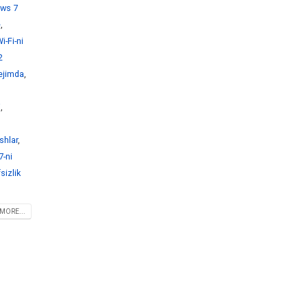
ws 7
e
,
-Fi-ni
2
ejimda
,
i
,
shlar
,
-ni
sizlik
MORE...