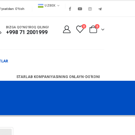
UZBEK
'yxatdan O'tish
0
0
BIZGA QO'NG'IROQ QILING!
+998 71 2001999
TLAR
STARLAB KOMPANIYASINING ONLAYN-DO'KONI