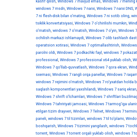
kashf qilish
,
Windows 7 mavjud emas
,
Windows 7 mening 
windows 7 msdn
,
Windows 7 narxi
,
Windows 7 narxi DNS
,
W
7 ni flesh-disk bilan o'rnating
,
Windows 7 ni sotib oling
,
win
tsiklik konvertatsiyasi
,
Windows 7 o'chirilishi mumkin
,
Wind
o'rnatish
,
windows 7 o'rnatish
,
Windows 7 o'yin
,
Windows 7 
ochilish markazi ishlamaydi
,
Windows 7 olib tashlash dast
operatsion xotirasi
,
Windows 7 optimallashtirish
,
Windows 7
parolni oldi
,
Windows 7 podkachki fayl
,
windows 7 pokazat 
professional
,
Windows 7 professional x64 yuklab olish
,
Wi
Windows 7 qo'llab-quvvatlash
,
Windows 7 qora ekran
,
Wind
sxemasi
,
Windows 7 rangli orqa panellar
,
Windows 7 raqaml
windows 7 rejimini o'rnatish
,
Windows 7 ro'yxatdan holda b
saqlash komponentlari yaxshilandi
,
Windows 7 sariq ekran
Windows 7 shrift o'lchamlari
,
Windows 7 shriftlari buzilma
Windows 7 tahririyati jamoasi
,
Windows 7 tarmog'iga ulani
etilgan tizim drayveri
,
Windows 7 Telnet
,
Windows 7 termina
paneli
,
windows 7 til tizimlari
,
windows 7 til to'plami
,
Window
boshqarish
,
Windows 7 tizimini yangilash
,
windows 7 toch
torrent
,
Windows 7 torrent orqali yuklab olish
,
windows 7 t