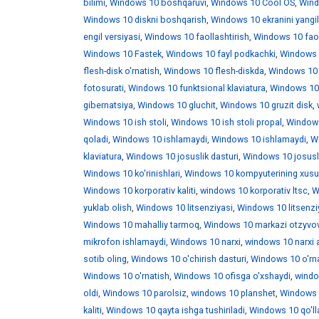
bilimi
,
Windows 10 boshqaruvi
,
Windows 10 Cool OS
,
Wind
Windows 10 diskni boshqarish
,
Windows 10 ekranini yangi
engil versiyasi
,
Windows 10 faollashtirish
,
Windows 10 faoll
Windows 10 Fastek
,
Windows 10 fayl podkachki
,
Windows 1
flesh-disk o'rnatish
,
Windows 10 flesh-diskda
,
Windows 10 f
fotosurati
,
Windows 10 funktsional klaviatura
,
Windows 10 
gibernatsiya
,
Windows 10 gluchit
,
Windows 10 gruzit disk
,
Windows 10 ish stoli
,
Windows 10 ish stoli propal
,
Windows 
qoladi
,
Windows 10 ishlamaydi
,
Windows 10 ishlamaydi
,
W
klaviatura
,
Windows 10 josuslik dasturi
,
Windows 10 josusli
Windows 10 ko'rinishlari
,
Windows 10 kompyuterining xusus
Windows 10 korporativ kaliti
,
windows 10 korporativ ltsc
,
W
yuklab olish
,
Windows 10 litsenziyasi
,
Windows 10 litsenzi
Windows 10 mahalliy tarmoq
,
Windows 10 markazi otzyvo
mikrofon ishlamaydi
,
Windows 10 narxi
,
windows 10 narxi 
sotib oling
,
Windows 10 o'chirish dasturi
,
Windows 10 o'rna
Windows 10 o'rnatish
,
Windows 10 ofisga o'xshaydi
,
windo
oldi
,
Windows 10 parolsiz
,
windows 10 planshet
,
Windows 1
kaliti
,
Windows 10 qayta ishga tushiriladi
,
Windows 10 qo'll