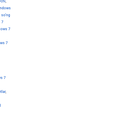
chi
,
ndows
 so'ng
 7
dows 7
ws 7
s 7
tlar
,
l