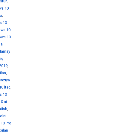
sturi
,
ws 10
si
,
s 10
ows 10
ows 10
da
,
hlamay
iq
 2019
,
ilan
,
enziya
0 ltsc
,
s 10
0 ni
atish
,
olni
10 Pro
bilan