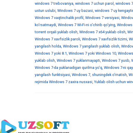
windows 7 trebovaniya
,
windows 7 uchun parol
,
windows 7
ustun uslubi
,
Windows 7 uy bazasi
,
windows 7 uy kengaytir
Windows 7 vaqtinchalik profil
,
Windows 7 versiyasi
,
Window
ko'rsatmaydi
,
Windows 7 Wi-Fi-ni o'chirib qo'ying
,
Windows 7
torrent orqali yuklab olish
,
Windows 7 x64 yuklab olish
,
Win
Windows 7 xavfsizlik paroli
,
Windows 7 xavfsizlik tizimi
,
Wi
yangilash holda
,
Windows 7 yangilash yuklab olish
,
Windows
Windows 7 yoki 8.1
,
Windows 7 yoki Windows 10
,
Windows 
yuklab olish
,
Windows 7 yuklanmayapti
,
Windows 7 yusb
,
W
Windows 7-da yuklanadigan qurilma yo'q
,
Windows 7-ni qayt
yangilash funktsiyasi
,
Windows 7, shuningdek o'rnatish
,
Wi
rejimida Windows 7 zaxira nusxasi
,
Yuklab olish uchun wind