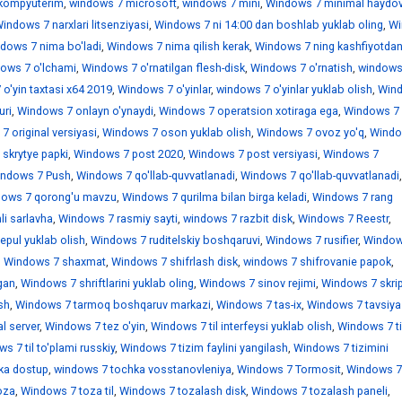
kompyuterim
,
windows 7 microsoft
,
windows 7 mini
,
Windows 7 minimal haydov
indows 7 narxlari litsenziyasi
,
Windows 7 ni 14:00 dan boshlab yuklab oling
,
Wi
dows 7 nima bo'ladi
,
Windows 7 nima qilish kerak
,
Windows 7 ning kashfiyotdan
ows 7 o'lchami
,
Windows 7 o'rnatilgan flesh-disk
,
Windows 7 o'rnatish
,
windows
o'yin taxtasi x64 2019
,
Windows 7 o'yinlar
,
windows 7 o'yinlar yuklab olish
,
Win
uri
,
Windows 7 onlayn o'ynaydi
,
Windows 7 operatsion xotiraga ega
,
Windows 7
 original versiyasi
,
Windows 7 oson yuklab olish
,
Windows 7 ovoz yo'q
,
Windo
skrytye papki
,
Windows 7 post 2020
,
Windows 7 post versiyasi
,
Windows 7
ndows 7 Push
,
Windows 7 qo'llab-quvvatlanadi
,
Windows 7 qo'llab-quvvatlanadi
,
ows 7 qorong'u mavzu
,
Windows 7 qurilma bilan birga keladi
,
Windows 7 rang
i sarlavha
,
Windows 7 rasmiy sayti
,
windows 7 razbit disk
,
Windows 7 Reestr
,
epul yuklab olish
,
Windows 7 ruditelskiy boshqaruvi
,
Windows 7 rusifier
,
Window
,
Windows 7 shaxmat
,
Windows 7 shifrlash disk
,
windows 7 shifrovanie papok
,
gan
,
Windows 7 shriftlarini yuklab oling
,
Windows 7 sinov rejimi
,
Windows 7 skrip
sh
,
Windows 7 tarmoq boshqaruv markazi
,
Windows 7 tas-ix
,
Windows 7 tavsiya
l server
,
Windows 7 tez o'yin
,
Windows 7 til interfeysi yuklab olish
,
Windows 7 ti
s 7 til to'plami russkiy
,
Windows 7 tizim faylini yangilash
,
Windows 7 tizimini
ka dostup
,
windows 7 tochka vosstanovleniya
,
Windows 7 Tormosit
,
Windows 7
oza
,
Windows 7 toza til
,
Windows 7 tozalash disk
,
Windows 7 tozalash paneli
,