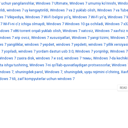
 uchun yangilanishlar
,
Windows 7 Ultimate
,
Windows 7 umumiy ko'rinishi
,
Windo
ildi
,
windows 7 uy kengaytirildi
,
Windows 7 va 2 yuklab olish
,
Windows 7 va Tub
s 7 Vikipediya
,
Windows 7 Wi-Fi belgisi yo'q
,
Windows 7 Wi-Fi yo'q
,
Windows 7 Wi
 Wi-Fi-ni o'z ichiga olmaydi
,
Windows 7 Windows 10 ga ochiladi
,
Windows 7 x3
dows 7 x86 torrent orqali yuklab olish
,
Windows 7 xatosiz
,
Windows 7 xavfsiz r
ndows 7 xrip ovoz
,
Windows 7 xususiyatlari
,
Windows 7 yangi tizimi
,
Windows 7
 7 yangiliklar
,
windows 7 yepdeit
,
windows 7 yepdeiti
,
windows 7 yillik versiyas
7 yopiladi
,
windows 7 yordam dasturi usb 3.0
,
Windows 7 yorqinligi
,
Windows 7
indows 7 zaxira disk
,
windows 7 и ssd
,
windows 7 темы
,
Windows 7-da kechiki
a ishga tushiring
,
Windows 7-ni qo'llab-quvvatlaydigan protsessorlar
,
Windows 7
ndows 7, shuningdek parol
,
Windows 7, shuningdek, uyqu rejimini o'chiring
,
Xavf
ows 7 tili
,
zaif kompyuterlar uchun windows 7
READ 