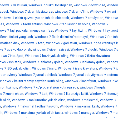
ndows 7 dasturlari
,
Windows 7 diskni boshqarish
,
windows 7 download
,
Window
sapusk
,
Windows 7 ekran klaviaturasi
,
windows 7 ekran o'limi
,
Windows 7 ekrani
indows 7 elektr quvvati yuqori ishlab chiqarish
,
Windows 7 emulyatori
,
Windows
ess
,
Windows 7 faollashtirish
,
Windows 7 faollashtirish holda
,
Windows 7
ows 7 fayl papkalari menyu sahifasi
,
Windows 7 fayl tizimi
,
Windows 7 fayl xostl
lesh-diskini yangilash
,
Windows 7 flesh-diskni ko'rsatmaydi
,
Windows 7 fon ish 
rmatlash disk
,
Windows 7 foto
,
Windows 7 gadjetlari
,
Windows 7 gde xranitsya k
s 7 gde yuklab olish
,
windows 7 gipernaziyasi
,
Windows 7 gluchit
,
Windows 7 
ows 7 Hot Spot
,
Windows 7 hozir yuklab oling
,
Windows 7 ikkita klaviaturali
ws 7 ish stoli
,
Windows 7 ishlamay qoladi
,
Windows 7 ishlamay qoladi
,
Window
s 7 ISO yuklab olish
,
Windows 7 issiq
,
Windows 7 issiq klaviatura
,
Windows 7 jo
 obnovleniy
,
Windows 7 jurnal oshibok
,
Windows 7 jurnal sobytiy vxod v sistem
indows 7 kalitni rasmiy saytdan sotib oling
,
windows 7 kashfiyoti
,
Windows 7 ke
ion tizimdir
,
Windows 7 ko'p operatsion xotiraga ega
,
windows 7 kogda
 7 kuchli ekran
,
Windows 7 Lait
,
Windows 7 litsenziya kaliti
,
Windows 7 litsenzi
b olish
,
Windows 7 ma'lumotlar yuklab olish
,
windows 7 maksimal
,
Windows 7
h
,
Windows 7 maksimal faollashtiruvchi
,
Windows 7 maksimal kaliti
,
Windows 7
sh
,
Windows 7 maksimal yuklab olish tas-ix
,
windows 7 manager
,
Windows 7 mar