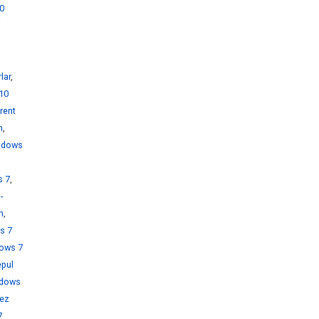
0
i
lar
,
10
rent
h
,
ndows
s 7
,
-
h
,
s 7
ows 7
pul
dows
rez
7