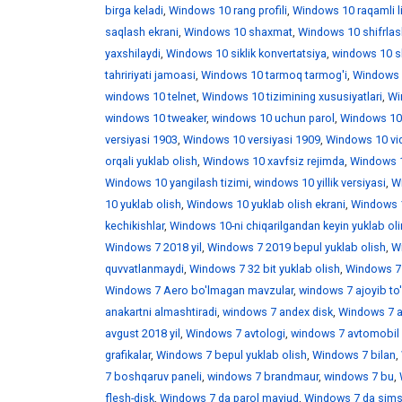
birga keladi
,
Windows 10 rang profili
,
Windows 10 raqamli l
saqlash ekrani
,
Windows 10 shaxmat
,
Windows 10 shifrlas
yaxshilaydi
,
Windows 10 siklik konvertatsiya
,
windows 10 skr
tahririyati jamoasi
,
Windows 10 tarmoq tarmog'i
,
Windows 
windows 10 telnet
,
Windows 10 tizimining xususiyatlari
,
Win
windows 10 tweaker
,
windows 10 uchun parol
,
Windows 10
versiyasi 1903
,
Windows 10 versiyasi 1909
,
Windows 10 vid
orqali yuklab olish
,
Windows 10 xavfsiz rejimda
,
Windows 1
Windows 10 yangilash tizimi
,
windows 10 yillik versiyasi
,
Wi
10 yuklab olish
,
Windows 10 yuklab olish ekrani
,
Windows 1
kechikishlar
,
Windows 10-ni chiqarilgandan keyin yuklab ol
Windows 7 2018 yil
,
Windows 7 2019 bepul yuklab olish
,
W
quvvatlanmaydi
,
Windows 7 32 bit yuklab olish
,
Windows 7 
Windows 7 Aero bo'lmagan mavzular
,
windows 7 ajoyib to
anakartni almashtiradi
,
windows 7 andex disk
,
Windows 7 a
avgust 2018 yil
,
Windows 7 avtologi
,
windows 7 avtomobil 
grafikalar
,
Windows 7 bepul yuklab olish
,
Windows 7 bilan
,
7 boshqaruv paneli
,
windows 7 brandmaur
,
windows 7 bu
,
flesh-disk
,
Windows 7 da parol mavjud
,
Windows 7 da sims