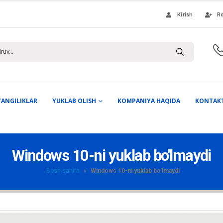
Kirish
Ro
YANGILIKLAR
YUKLAB OLISH
KOMPANIYA HAQIDA
KONTAK
Windows 10-ni yuklab bo'lmaydi
Bosh sahifa
»
Windows 10-ni yuklab bo'lmaydi