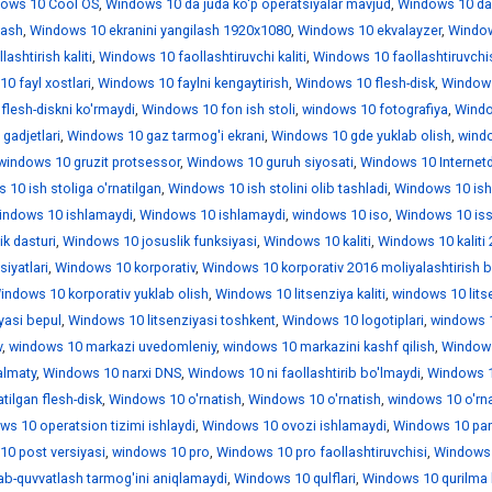
ows 10 Cool OS
,
Windows 10 da juda ko'p operatsiyalar mavjud
,
Windows 10 da
lash
,
Windows 10 ekranini yangilash 1920x1080
,
Windows 10 ekvalayzer
,
Windo
ashtirish kaliti
,
Windows 10 faollashtiruvchi kaliti
,
Windows 10 faollashtiruvchi
0 fayl xostlari
,
Windows 10 faylni kengaytirish
,
Windows 10 flesh-disk
,
Window
lesh-diskni ko'rmaydi
,
Windows 10 fon ish stoli
,
windows 10 fotografiya
,
Wind
gadjetlari
,
Windows 10 gaz tarmog'i ekrani
,
Windows 10 gde yuklab olish
,
wind
windows 10 gruzit protsessor
,
Windows 10 guruh siyosati
,
Windows 10 Internet
10 ish stoliga o'rnatilgan
,
Windows 10 ish stolini olib tashladi
,
Windows 10 is
indows 10 ishlamaydi
,
Windows 10 ishlamaydi
,
windows 10 iso
,
Windows 10 iss
k dasturi
,
Windows 10 josuslik funksiyasi
,
Windows 10 kaliti
,
Windows 10 kaliti
iyatlari
,
Windows 10 korporativ
,
Windows 10 korporativ 2016 moliyalashtirish b
indows 10 korporativ yuklab olish
,
Windows 10 litsenziya kaliti
,
windows 10 lits
yasi bepul
,
Windows 10 litsenziyasi toshkent
,
Windows 10 logotiplari
,
windows 1
v
,
windows 10 markazi uvedomleniy
,
windows 10 markazini kashf qilish
,
Window
almaty
,
Windows 10 narxi DNS
,
Windows 10 ni faollashtirib bo'lmaydi
,
Windows 1
tilgan flesh-disk
,
Windows 10 o'rnatish
,
Windows 10 o'rnatish
,
windows 10 o'rn
ws 10 operatsion tizimi ishlaydi
,
Windows 10 ovozi ishlamaydi
,
Windows 10 par
0 post versiyasi
,
windows 10 pro
,
Windows 10 pro faollashtiruvchisi
,
Windows 
ab-quvvatlash tarmog'ini aniqlamaydi
,
Windows 10 qulflari
,
Windows 10 qurilma 