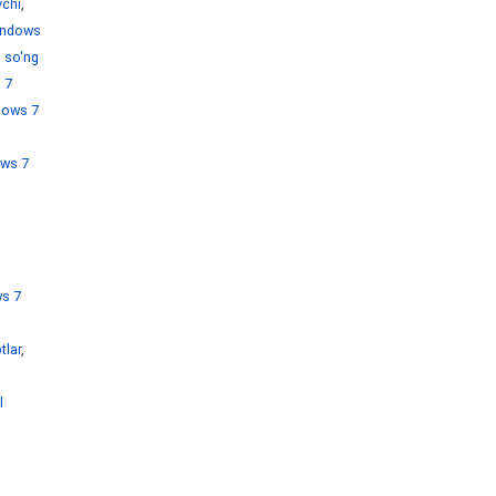
chi
,
ndows
 so'ng
 7
dows 7
ws 7
s 7
tlar
,
l