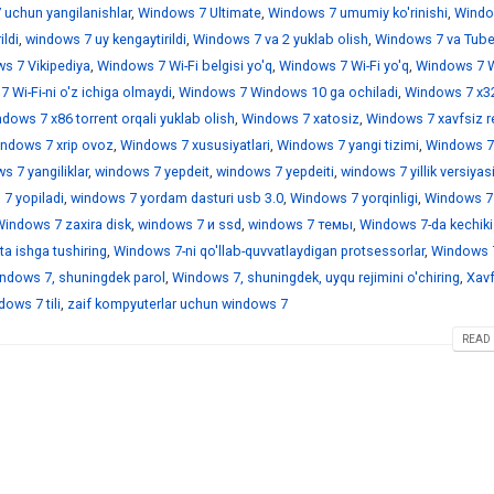
 uchun yangilanishlar
,
Windows 7 Ultimate
,
Windows 7 umumiy ko'rinishi
,
Windo
ildi
,
windows 7 uy kengaytirildi
,
Windows 7 va 2 yuklab olish
,
Windows 7 va Tub
s 7 Vikipediya
,
Windows 7 Wi-Fi belgisi yo'q
,
Windows 7 Wi-Fi yo'q
,
Windows 7 Wi
 Wi-Fi-ni o'z ichiga olmaydi
,
Windows 7 Windows 10 ga ochiladi
,
Windows 7 x3
dows 7 x86 torrent orqali yuklab olish
,
Windows 7 xatosiz
,
Windows 7 xavfsiz r
ndows 7 xrip ovoz
,
Windows 7 xususiyatlari
,
Windows 7 yangi tizimi
,
Windows 7
 7 yangiliklar
,
windows 7 yepdeit
,
windows 7 yepdeiti
,
windows 7 yillik versiyas
7 yopiladi
,
windows 7 yordam dasturi usb 3.0
,
Windows 7 yorqinligi
,
Windows 7
indows 7 zaxira disk
,
windows 7 и ssd
,
windows 7 темы
,
Windows 7-da kechiki
a ishga tushiring
,
Windows 7-ni qo'llab-quvvatlaydigan protsessorlar
,
Windows 7
ndows 7, shuningdek parol
,
Windows 7, shuningdek, uyqu rejimini o'chiring
,
Xavf
ows 7 tili
,
zaif kompyuterlar uchun windows 7
READ 