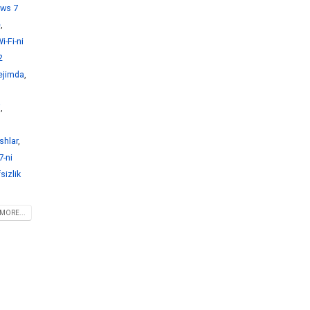
ws 7
e
,
-Fi-ni
2
ejimda
,
i
,
shlar
,
-ni
sizlik
MORE...