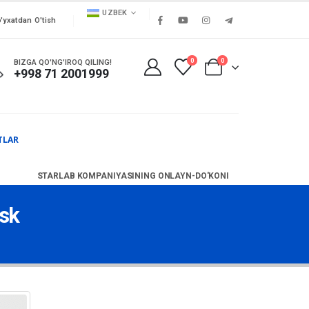
UZBEK
'yxatdan O'tish
0
0
BIZGA QO'NG'IROQ QILING!
+998 71 2001999
TLAR
STARLAB KOMPANIYASINING ONLAYN-DO'KONI
usk