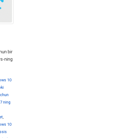
hun bir
ws-ning
dows 10
ki
 uchun
7 ning
et
,
ows 10
ssis