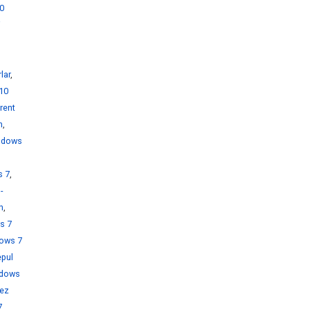
0
i
lar
,
10
rent
h
,
ndows
s 7
,
-
h
,
s 7
ows 7
pul
dows
rez
7