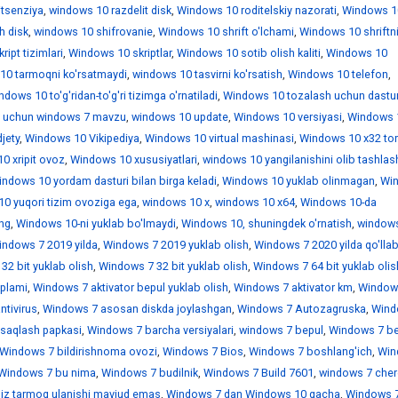
itsenziya
,
windows 10 razdelit disk
,
Windows 10 roditelskiy nazorati
,
Windows 1
h disk
,
windows 10 shifrovanie
,
Windows 10 shrift o'lchami
,
Windows 10 shriftn
ipt tizimlari
,
Windows 10 skriptlar
,
Windows 10 sotib olish kaliti
,
Windows 10
10 tarmoqni ko'rsatmaydi
,
windows 10 tasvirni ko'rsatish
,
Windows 10 telefon
,
dows 10 to'g'ridan-to'g'ri tizimga o'rnatiladi
,
Windows 10 tozalash uchun dastur
 uchun windows 7 mavzu
,
windows 10 update
,
Windows 10 versiyasi
,
Windows 
jety
,
Windows 10 Vikipediya
,
Windows 10 virtual mashinasi
,
Windows 10 x32 tor
0 xripit ovoz
,
Windows 10 xususiyatlari
,
windows 10 yangilanishini olib tashlas
ndows 10 yordam dasturi bilan birga keladi
,
Windows 10 yuklab olinmagan
,
Wi
0 yuqori tizim ovoziga ega
,
windows 10 х
,
windows 10 х64
,
Windows 10-da
ing
,
Windows 10-ni yuklab bo'lmaydi
,
Windows 10, shuningdek o'rnatish
,
window
indows 7 2019 yilda
,
Windows 7 2019 yuklab olish
,
Windows 7 2020 yilda qo'llab
32 bit yuklab olish
,
Windows 7 32 bit yuklab olish
,
Windows 7 64 bit yuklab olis
'plami
,
Windows 7 aktivator bepul yuklab olish
,
Windows 7 aktivator km
,
Window
ntivirus
,
Windows 7 asosan diskda joylashgan
,
Windows 7 Autozagruska
,
Wind
saqlash papkasi
,
Windows 7 barcha versiyalari
,
windows 7 bepul
,
Windows 7 be
Windows 7 bildirishnoma ovozi
,
Windows 7 Bios
,
Windows 7 boshlang'ich
,
Win
Windows 7 bu nima
,
Windows 7 budilnik
,
Windows 7 Build 7601
,
windows 7 che
iz tarmoq ulanishi mavjud emas
,
Windows 7 dan Windows 10 gacha
,
Windows 