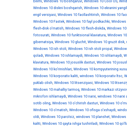
bilimi
,
Windows 10 boshqaruvi
,
Windows 10 Cool OS
,
Wind
Windows 10 diskni boshqarish
,
Windows 10 ekranini yangi
engil versiyasi
,
Windows 10 faollashtirish
,
Windows 10 faoll
Windows 10 Fastek
,
Windows 10 fayl podkachki
,
Windows 1
flesh-disk o'rnatish
,
Windows 10 flesh-diskda
,
Windows 10 f
fotosurati
,
Windows 10 funktsional klaviatura
,
Windows 10 
gibernatsiya
,
Windows 10 gluchit
,
Windows 10 gruzit disk
,
Windows 10 ish stoli
,
Windows 10 ish stoli propal
,
Windows 
qoladi
,
Windows 10 ishlamaydi
,
Windows 10 ishlamaydi
,
W
klaviatura
,
Windows 10 josuslik dasturi
,
Windows 10 josusli
Windows 10 ko'rinishlari
,
Windows 10 kompyuterining xusus
Windows 10 korporativ kaliti
,
windows 10 korporativ ltsc
,
W
yuklab olish
,
Windows 10 litsenziyasi
,
Windows 10 litsenzi
Windows 10 mahalliy tarmoq
,
Windows 10 markazi otzyvo
mikrofon ishlamaydi
,
Windows 10 narxi
,
windows 10 narxi 
sotib oling
,
Windows 10 o'chirish dasturi
,
Windows 10 o'rna
Windows 10 o'rnatish
,
Windows 10 ofisga o'xshaydi
,
windo
oldi
,
Windows 10 parolsiz
,
windows 10 planshet
,
Windows 1
kaliti
,
Windows 10 qayta ishga tushiriladi
,
Windows 10 qo'll