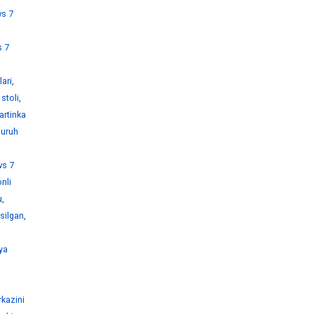
s 7
 7
ari
,
stoli
,
artinka
guruh
s 7
nli
u
,
silgan
,
ya
kazini