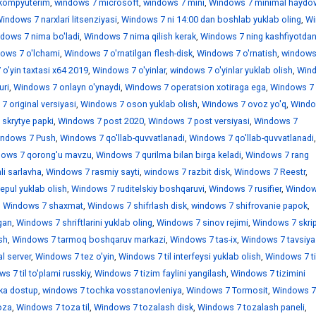
kompyuterim
,
windows 7 microsoft
,
windows 7 mini
,
Windows 7 minimal haydov
indows 7 narxlari litsenziyasi
,
Windows 7 ni 14:00 dan boshlab yuklab oling
,
Wi
dows 7 nima bo'ladi
,
Windows 7 nima qilish kerak
,
Windows 7 ning kashfiyotdan
ows 7 o'lchami
,
Windows 7 o'rnatilgan flesh-disk
,
Windows 7 o'rnatish
,
windows
o'yin taxtasi x64 2019
,
Windows 7 o'yinlar
,
windows 7 o'yinlar yuklab olish
,
Win
uri
,
Windows 7 onlayn o'ynaydi
,
Windows 7 operatsion xotiraga ega
,
Windows 7
 original versiyasi
,
Windows 7 oson yuklab olish
,
Windows 7 ovoz yo'q
,
Windo
skrytye papki
,
Windows 7 post 2020
,
Windows 7 post versiyasi
,
Windows 7
ndows 7 Push
,
Windows 7 qo'llab-quvvatlanadi
,
Windows 7 qo'llab-quvvatlanadi
,
ows 7 qorong'u mavzu
,
Windows 7 qurilma bilan birga keladi
,
Windows 7 rang
i sarlavha
,
Windows 7 rasmiy sayti
,
windows 7 razbit disk
,
Windows 7 Reestr
,
epul yuklab olish
,
Windows 7 ruditelskiy boshqaruvi
,
Windows 7 rusifier
,
Window
,
Windows 7 shaxmat
,
Windows 7 shifrlash disk
,
windows 7 shifrovanie papok
,
gan
,
Windows 7 shriftlarini yuklab oling
,
Windows 7 sinov rejimi
,
Windows 7 skrip
sh
,
Windows 7 tarmoq boshqaruv markazi
,
Windows 7 tas-ix
,
Windows 7 tavsiya
l server
,
Windows 7 tez o'yin
,
Windows 7 til interfeysi yuklab olish
,
Windows 7 ti
s 7 til to'plami russkiy
,
Windows 7 tizim faylini yangilash
,
Windows 7 tizimini
ka dostup
,
windows 7 tochka vosstanovleniya
,
Windows 7 Tormosit
,
Windows 7
oza
,
Windows 7 toza til
,
Windows 7 tozalash disk
,
Windows 7 tozalash paneli
,