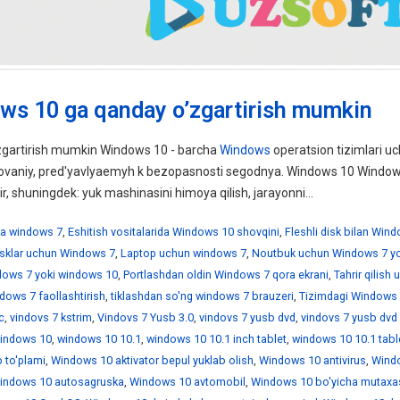
ws 10 ga qanday o’zgartirish mumkin
gartirish mumkin Windows 10 - barcha
Windows
operatsion tizimlari uc
ebovaniy, pred'yavlyaemyh k bezopasnosti segodnya. Windows 10 Windo
ir, shuningdek: yuk mashinasini himoya qilish, jarayonni...
a windows 7
,
Eshitish vositalarida Windows 10 shovqini
,
Fleshli disk bilan Win
disklar uchun Windows 7
,
Laptop uchun windows 7
,
Noutbuk uchun Windows 7 yo
ndows 7 yoki windows 10
,
Portlashdan oldin Windows 7 qora ekrani
,
Tahrir qilish
dows 7 faollashtirish
,
tiklashdan so'ng windows 7 brauzeri
,
Tizimdagi Windows 
c
,
vindovs 7 kstrim
,
Vindovs 7 Yusb 3.0
,
vindovs 7 yusb dvd
,
vindovs 7 yusb dvd
indows 10
,
windows 10 10.1
,
windows 10 10.1 inch tablet
,
windows 10 10.1 tabl
 to'plami
,
Windows 10 aktivator bepul yuklab olish
,
Windows 10 antivirus
,
Wind
indows 10 autosagruska
,
Windows 10 avtomobil
,
Windows 10 bo'yicha mutaxa