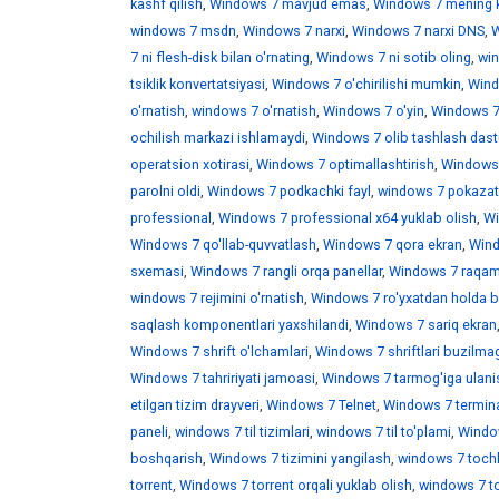
kashf qilish
,
Windows 7 mavjud emas
,
Windows 7 mening 
windows 7 msdn
,
Windows 7 narxi
,
Windows 7 narxi DNS
,
W
7 ni flesh-disk bilan o'rnating
,
Windows 7 ni sotib oling
,
win
tsiklik konvertatsiyasi
,
Windows 7 o'chirilishi mumkin
,
Wind
o'rnatish
,
windows 7 o'rnatish
,
Windows 7 o'yin
,
Windows 7 
ochilish markazi ishlamaydi
,
Windows 7 olib tashlash dast
operatsion xotirasi
,
Windows 7 optimallashtirish
,
Windows 7
parolni oldi
,
Windows 7 podkachki fayl
,
windows 7 pokazat 
professional
,
Windows 7 professional x64 yuklab olish
,
Wi
Windows 7 qo'llab-quvvatlash
,
Windows 7 qora ekran
,
Wind
sxemasi
,
Windows 7 rangli orqa panellar
,
Windows 7 raqaml
windows 7 rejimini o'rnatish
,
Windows 7 ro'yxatdan holda b
saqlash komponentlari yaxshilandi
,
Windows 7 sariq ekran
Windows 7 shrift o'lchamlari
,
Windows 7 shriftlari buzilma
Windows 7 tahririyati jamoasi
,
Windows 7 tarmog'iga ulani
etilgan tizim drayveri
,
Windows 7 Telnet
,
Windows 7 termina
paneli
,
windows 7 til tizimlari
,
windows 7 til to'plami
,
Window
boshqarish
,
Windows 7 tizimini yangilash
,
windows 7 toch
torrent
,
Windows 7 torrent orqali yuklab olish
,
windows 7 t