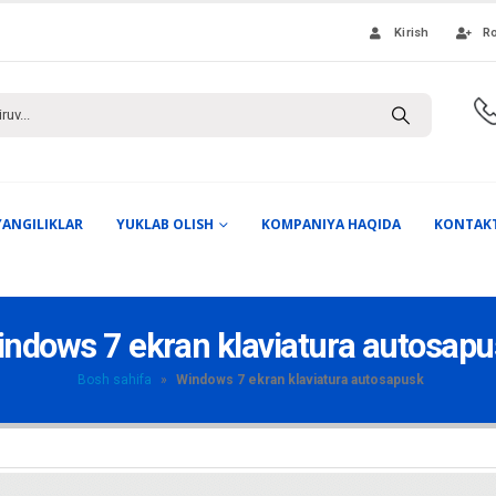
Kirish
Ro
YANGILIKLAR
YUKLAB OLISH
KOMPANIYA HAQIDA
KONTAK
ndows 7 ekran klaviatura autosap
Bosh sahifa
»
Windows 7 ekran klaviatura autosapusk