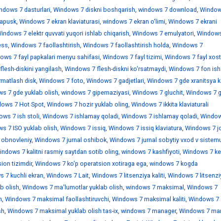
ndows 7 dasturlari
,
Windows 7 diskni boshqarish
,
windows 7 download
,
Window
sapusk
,
Windows 7 ekran klaviaturasi
,
windows 7 ekran o'limi
,
Windows 7 ekrani
indows 7 elektr quvvati yuqori ishlab chiqarish
,
Windows 7 emulyatori
,
Windows
ess
,
Windows 7 faollashtirish
,
Windows 7 faollashtirish holda
,
Windows 7
ows 7 fayl papkalari menyu sahifasi
,
Windows 7 fayl tizimi
,
Windows 7 fayl xostl
lesh-diskini yangilash
,
Windows 7 flesh-diskni ko'rsatmaydi
,
Windows 7 fon ish 
rmatlash disk
,
Windows 7 foto
,
Windows 7 gadjetlari
,
Windows 7 gde xranitsya k
s 7 gde yuklab olish
,
windows 7 gipernaziyasi
,
Windows 7 gluchit
,
Windows 7 
ows 7 Hot Spot
,
Windows 7 hozir yuklab oling
,
Windows 7 ikkita klaviaturali
ws 7 ish stoli
,
Windows 7 ishlamay qoladi
,
Windows 7 ishlamay qoladi
,
Window
s 7 ISO yuklab olish
,
Windows 7 issiq
,
Windows 7 issiq klaviatura
,
Windows 7 jo
 obnovleniy
,
Windows 7 jurnal oshibok
,
Windows 7 jurnal sobytiy vxod v sistem
indows 7 kalitni rasmiy saytdan sotib oling
,
windows 7 kashfiyoti
,
Windows 7 ke
ion tizimdir
,
Windows 7 ko'p operatsion xotiraga ega
,
windows 7 kogda
 7 kuchli ekran
,
Windows 7 Lait
,
Windows 7 litsenziya kaliti
,
Windows 7 litsenzi
b olish
,
Windows 7 ma'lumotlar yuklab olish
,
windows 7 maksimal
,
Windows 7
h
,
Windows 7 maksimal faollashtiruvchi
,
Windows 7 maksimal kaliti
,
Windows 7
sh
,
Windows 7 maksimal yuklab olish tas-ix
,
windows 7 manager
,
Windows 7 mar