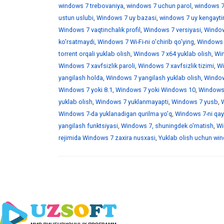
windows 7 trebovaniya
,
windows 7 uchun parol
,
windows 7
ustun uslubi
,
Windows 7 uy bazasi
,
windows 7 uy kengaytir
Windows 7 vaqtinchalik profil
,
Windows 7 versiyasi
,
Window
ko'rsatmaydi
,
Windows 7 Wi-Fi-ni o'chirib qo'ying
,
Windows 7
torrent orqali yuklab olish
,
Windows 7 x64 yuklab olish
,
Win
Windows 7 xavfsizlik paroli
,
Windows 7 xavfsizlik tizimi
,
Wi
yangilash holda
,
Windows 7 yangilash yuklab olish
,
Windows
Windows 7 yoki 8.1
,
Windows 7 yoki Windows 10
,
Windows 
yuklab olish
,
Windows 7 yuklanmayapti
,
Windows 7 yusb
,
W
Windows 7-da yuklanadigan qurilma yo'q
,
Windows 7-ni qayt
yangilash funktsiyasi
,
Windows 7, shuningdek o'rnatish
,
Wi
rejimida Windows 7 zaxira nusxasi
,
Yuklab olish uchun wind