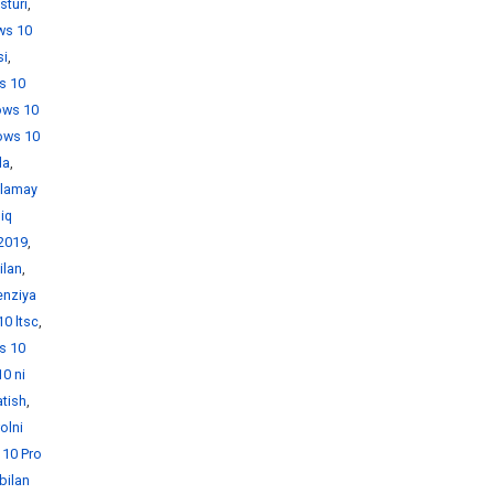
sturi
,
ws 10
si
,
s 10
ows 10
ows 10
da
,
hlamay
iq
 2019
,
ilan
,
enziya
0 ltsc
,
s 10
0 ni
atish
,
olni
10 Pro
bilan