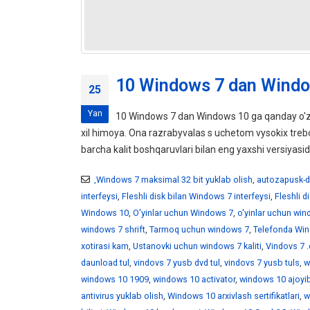
10 Windows 7 dan Windo
25
Yan
10 Windows 7 dan Windows 10 ga qanday o'z
xil himoya. Ona razrabyvalas s uchetom vysokix tr
barcha kalit boshqaruvlari bilan eng yaxshi versiyasid
,Windows 7 maksimal 32 bit yuklab olish
,
autozapusk-d
interfeysi
,
Fleshli disk bilan Windows 7 interfeysi
,
Fleshli 
Windows 10
,
O'yinlar uchun Windows 7
,
o'yinlar uchun wi
windows 7 shrift
,
Tarmoq uchun windows 7
,
Telefonda Win
xotirasi kam
,
Ustanovki uchun windows 7 kaliti
,
Vindovs 7 .
daunload tul
,
vindovs 7 yusb dvd tul
,
vindovs 7 yusb tuls
,
w
windows 10 1909
,
windows 10 activator
,
windows 10 ajoyib
antivirus yuklab olish
,
Windows 10 arxivlash sertifikatlari
,
w