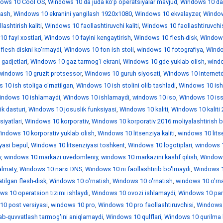
ows 10 Cool OS
,
Windows 10 da juda ko'p operatsiyalar mavjud
,
Windows 10 da
lash
,
Windows 10 ekranini yangilash 1920x1080
,
Windows 10 ekvalayzer
,
Windo
ashtirish kaliti
,
Windows 10 faollashtiruvchi kaliti
,
Windows 10 faollashtiruvchi
0 fayl xostlari
,
Windows 10 faylni kengaytirish
,
Windows 10 flesh-disk
,
Window
lesh-diskni ko'rmaydi
,
Windows 10 fon ish stoli
,
windows 10 fotografiya
,
Wind
gadjetlari
,
Windows 10 gaz tarmog'i ekrani
,
Windows 10 gde yuklab olish
,
wind
windows 10 gruzit protsessor
,
Windows 10 guruh siyosati
,
Windows 10 Internet
10 ish stoliga o'rnatilgan
,
Windows 10 ish stolini olib tashladi
,
Windows 10 is
indows 10 ishlamaydi
,
Windows 10 ishlamaydi
,
windows 10 iso
,
Windows 10 iss
k dasturi
,
Windows 10 josuslik funksiyasi
,
Windows 10 kaliti
,
Windows 10 kaliti
iyatlari
,
Windows 10 korporativ
,
Windows 10 korporativ 2016 moliyalashtirish b
indows 10 korporativ yuklab olish
,
Windows 10 litsenziya kaliti
,
windows 10 lits
yasi bepul
,
Windows 10 litsenziyasi toshkent
,
Windows 10 logotiplari
,
windows 1
v
,
windows 10 markazi uvedomleniy
,
windows 10 markazini kashf qilish
,
Window
almaty
,
Windows 10 narxi DNS
,
Windows 10 ni faollashtirib bo'lmaydi
,
Windows 1
tilgan flesh-disk
,
Windows 10 o'rnatish
,
Windows 10 o'rnatish
,
windows 10 o'rn
ws 10 operatsion tizimi ishlaydi
,
Windows 10 ovozi ishlamaydi
,
Windows 10 par
0 post versiyasi
,
windows 10 pro
,
Windows 10 pro faollashtiruvchisi
,
Windows 
ab-quvvatlash tarmog'ini aniqlamaydi
,
Windows 10 qulflari
,
Windows 10 qurilma 