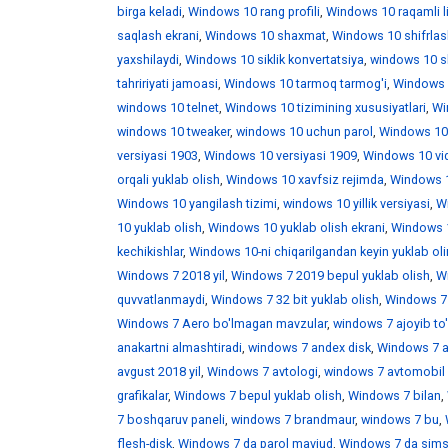
birga keladi
,
Windows 10 rang profili
,
Windows 10 raqamli l
saqlash ekrani
,
Windows 10 shaxmat
,
Windows 10 shifrlas
yaxshilaydi
,
Windows 10 siklik konvertatsiya
,
windows 10 skr
tahririyati jamoasi
,
Windows 10 tarmoq tarmog'i
,
Windows 
windows 10 telnet
,
Windows 10 tizimining xususiyatlari
,
Win
windows 10 tweaker
,
windows 10 uchun parol
,
Windows 10
versiyasi 1903
,
Windows 10 versiyasi 1909
,
Windows 10 vid
orqali yuklab olish
,
Windows 10 xavfsiz rejimda
,
Windows 1
Windows 10 yangilash tizimi
,
windows 10 yillik versiyasi
,
Wi
10 yuklab olish
,
Windows 10 yuklab olish ekrani
,
Windows 1
kechikishlar
,
Windows 10-ni chiqarilgandan keyin yuklab ol
Windows 7 2018 yil
,
Windows 7 2019 bepul yuklab olish
,
W
quvvatlanmaydi
,
Windows 7 32 bit yuklab olish
,
Windows 7 
Windows 7 Aero bo'lmagan mavzular
,
windows 7 ajoyib to
anakartni almashtiradi
,
windows 7 andex disk
,
Windows 7 a
avgust 2018 yil
,
Windows 7 avtologi
,
windows 7 avtomobil 
grafikalar
,
Windows 7 bepul yuklab olish
,
Windows 7 bilan
,
7 boshqaruv paneli
,
windows 7 brandmaur
,
windows 7 bu
,
flesh-disk
,
Windows 7 da parol mavjud
,
Windows 7 da sims