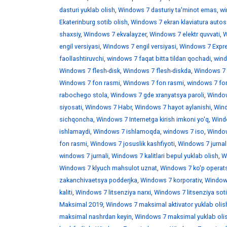
dasturi yuklab olish
,
Windows 7 dasturiy ta'minot emas
,
wi
Ekaterinburg sotib olish
,
Windows 7 ekran klaviatura auto
shaxsiy
,
Windows 7 ekvalayzer
,
Windows 7 elektr quvvati
,
W
engil versiyasi
,
Windows 7 engil versiyasi
,
Windows 7 Expr
faollashtiruvchi
,
windows 7 faqat bitta tildan qochadi
,
wind
Windows 7 flesh-disk
,
Windows 7 flesh-diskda
,
Windows 7 f
Windows 7 fon rasmi
,
Windows 7 fon rasmi
,
windows 7 fo
rabochego stola
,
Windows 7 gde xranyatsya paroli
,
Window
siyosati
,
Windows 7 Habr
,
Windows 7 hayot aylanishi
,
Wind
sichqoncha
,
Windows 7 Internetga kirish imkoni yo'q
,
Windo
ishlamaydi
,
Windows 7 ishlamoqda
,
windows 7 iso
,
Window
fon rasmi
,
Windows 7 josuslik kashfiyoti
,
Windows 7 jurnal
windows 7 jurnali
,
Windows 7 kalitlari bepul yuklab olish
,
W
Windows 7 klyuch mahsulot uznat
,
Windows 7 ko'p operats
zakanchivaetsya podderjka
,
Windows 7 korporativ
,
Windows
kaliti
,
Windows 7 litsenziya narxi
,
Windows 7 litsenziya soti
Maksimal 2019
,
Windows 7 maksimal aktivator yuklab olis
maksimal nashrdan keyin
,
Windows 7 maksimal yuklab oli