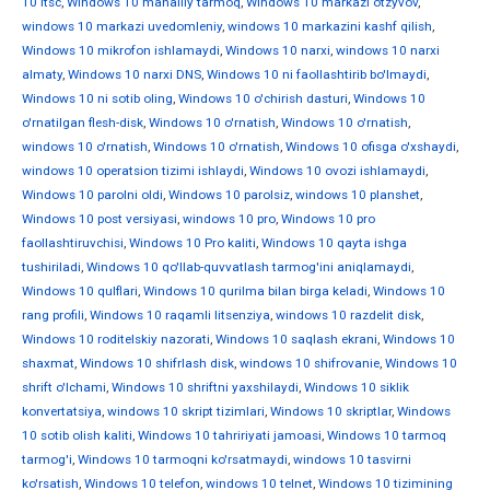
10 ltsc
,
Windows 10 mahalliy tarmoq
,
Windows 10 markazi otzyvov
,
windows 10 markazi uvedomleniy
,
windows 10 markazini kashf qilish
,
Windows 10 mikrofon ishlamaydi
,
Windows 10 narxi
,
windows 10 narxi
almaty
,
Windows 10 narxi DNS
,
Windows 10 ni faollashtirib bo'lmaydi
,
Windows 10 ni sotib oling
,
Windows 10 o'chirish dasturi
,
Windows 10
o'rnatilgan flesh-disk
,
Windows 10 o'rnatish
,
Windows 10 o'rnatish
,
windows 10 o'rnatish
,
Windows 10 o'rnatish
,
Windows 10 ofisga o'xshaydi
,
windows 10 operatsion tizimi ishlaydi
,
Windows 10 ovozi ishlamaydi
,
Windows 10 parolni oldi
,
Windows 10 parolsiz
,
windows 10 planshet
,
Windows 10 post versiyasi
,
windows 10 pro
,
Windows 10 pro
faollashtiruvchisi
,
Windows 10 Pro kaliti
,
Windows 10 qayta ishga
tushiriladi
,
Windows 10 qo'llab-quvvatlash tarmog'ini aniqlamaydi
,
Windows 10 qulflari
,
Windows 10 qurilma bilan birga keladi
,
Windows 10
rang profili
,
Windows 10 raqamli litsenziya
,
windows 10 razdelit disk
,
Windows 10 roditelskiy nazorati
,
Windows 10 saqlash ekrani
,
Windows 10
shaxmat
,
Windows 10 shifrlash disk
,
windows 10 shifrovanie
,
Windows 10
shrift o'lchami
,
Windows 10 shriftni yaxshilaydi
,
Windows 10 siklik
konvertatsiya
,
windows 10 skript tizimlari
,
Windows 10 skriptlar
,
Windows
10 sotib olish kaliti
,
Windows 10 tahririyati jamoasi
,
Windows 10 tarmoq
tarmog'i
,
Windows 10 tarmoqni ko'rsatmaydi
,
windows 10 tasvirni
ko'rsatish
,
Windows 10 telefon
,
windows 10 telnet
,
Windows 10 tizimining