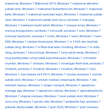
maksimal
,
Windows 7 Maksimal 2019
,
Windows 7 maksimal aktivator
yuklab olish
,
Windows 7 maksimal faollashtiruvchi
,
Windows 7 maksimal
kaliti
,
Windows 7 maksimal nashrdan keyin
,
Windows 7 maksimal yuklab
olish
,
Windows 7 maksimal yuklab olish tas-ix
,
windows 7 manager
,
Windows 7 markazini kashf qilish
,
Windows 7 mavjud emas
,
Windows 7
mening kompyuterim
,
windows 7 microsoft
,
windows 7 mini
,
Windows 7
minimal haydovchi
,
windows 7 msdn
,
Windows 7 narxi
,
Windows 7 narxi
DNS
,
Windows 7 narxlari litsenziyasi
,
Windows 7 ni 14:00 dan boshlab
yuklab oling
,
Windows 7 ni flesh-disk bilan o'rnating
,
Windows 7 ni sotib
oling
,
windows 7 nima bo'ladi
,
Windows 7 nima qilish kerak
,
Windows 7
ning kashfiyotdan so'ng tsiklik konvertatsiyasi
,
Windows 7 o'chirilishi
mumkin
,
Windows 7 o'lchami
,
Windows 7 o'rnatilgan flesh-disk
,
windows 7
o'rnatish
,
windows 7 o'rnatish
,
Windows 7 o'rnatish
,
Windows 7 o'yin
,
Windows 7 o'yin taxtasi x64 2019
,
Windows 7 o'yinlar
,
windows 7 o'yinlar
yuklab olish
,
Windows 7 ochilish markazi ishlamaydi
,
Windows 7 olib
tashlash dasturi
,
Windows 7 onlayn o'ynaydi
,
Windows 7 operatsion
xotiraga ega
,
Windows 7 operatsion xotirasi
,
Windows 7 optimallashtirish
,
Windows 7 original versiyasi
,
Windows 7 oson yuklab olish
,
Windows 7
ovoz yo'q
,
Windows 7 parolni oldi
,
Windows 7 podkachki fayl
,
windows 7
pokazat skrytye papki
,
Windows 7 post 2020
,
Windows 7 post versiyasi
,