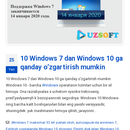
10 Windows 7 dan Windows 10 ga
25
qanday o’zgartirish mumkin
Yan
10 Windows 7 dan Windows 10 ga qanday o'zgartirish mumkin
Windows 10 - barcha
Windows
operatsion tizimlari uchun bir xil
himoya. Ona razrabyvalas s uchetom vysokix trebovaniy,
pred'yavlyaemyh k bezopasnosti segodnya. Windows 10 Windows-
ning barcha kalit boshqaruvlari bilan eng yaxshi versiyasidir,
shuningdek: yuk mashinasini himoya qilish, jarayonni...
,Windows 7 maksimal 32 bit yuklab olish
,
autozapusk-da windows 7
,
Eshitish vositalarida Windows 10 shovqini
,
Fleshli disk bilan Windows 10