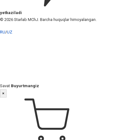
yetkaziladi
© 2026 Starlab MChJ. Barcha huquqlar himoyalangan.
RU
/
UZ
Savat
Buyurtmangiz
×