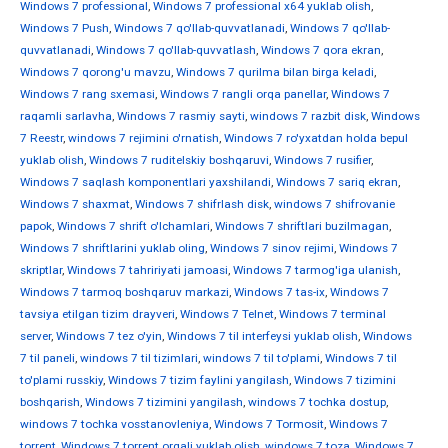
Windows 7 professional
,
Windows 7 professional x64 yuklab olish
,
Windows 7 Push
,
Windows 7 qo'llab-quvvatlanadi
,
Windows 7 qo'llab-
quvvatlanadi
,
Windows 7 qo'llab-quvvatlash
,
Windows 7 qora ekran
,
Windows 7 qorong'u mavzu
,
Windows 7 qurilma bilan birga keladi
,
Windows 7 rang sxemasi
,
Windows 7 rangli orqa panellar
,
Windows 7
raqamli sarlavha
,
Windows 7 rasmiy sayti
,
windows 7 razbit disk
,
Windows
7 Reestr
,
windows 7 rejimini o'rnatish
,
Windows 7 ro'yxatdan holda bepul
yuklab olish
,
Windows 7 ruditelskiy boshqaruvi
,
Windows 7 rusifier
,
Windows 7 saqlash komponentlari yaxshilandi
,
Windows 7 sariq ekran
,
Windows 7 shaxmat
,
Windows 7 shifrlash disk
,
windows 7 shifrovanie
papok
,
Windows 7 shrift o'lchamlari
,
Windows 7 shriftlari buzilmagan
,
Windows 7 shriftlarini yuklab oling
,
Windows 7 sinov rejimi
,
Windows 7
skriptlar
,
Windows 7 tahririyati jamoasi
,
Windows 7 tarmog'iga ulanish
,
Windows 7 tarmoq boshqaruv markazi
,
Windows 7 tas-ix
,
Windows 7
tavsiya etilgan tizim drayveri
,
Windows 7 Telnet
,
Windows 7 terminal
server
,
Windows 7 tez o'yin
,
Windows 7 til interfeysi yuklab olish
,
Windows
7 til paneli
,
windows 7 til tizimlari
,
windows 7 til to'plami
,
Windows 7 til
to'plami russkiy
,
Windows 7 tizim faylini yangilash
,
Windows 7 tizimini
boshqarish
,
Windows 7 tizimini yangilash
,
windows 7 tochka dostup
,
windows 7 tochka vosstanovleniya
,
Windows 7 Tormosit
,
Windows 7
torrent
,
Windows 7 torrent orqali yuklab olish
,
windows 7 toza
,
Windows 7