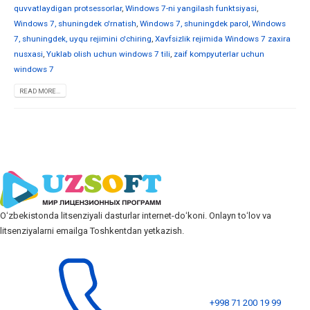
quvvatlaydigan protsessorlar
,
Windows 7-ni yangilash funktsiyasi
,
Windows 7, shuningdek o'rnatish
,
Windows 7, shuningdek parol
,
Windows
7, shuningdek, uyqu rejimini o'chiring
,
Xavfsizlik rejimida Windows 7 zaxira
nusxasi
,
Yuklab olish uchun windows 7 tili
,
zaif kompyuterlar uchun
windows 7
READ MORE...
Oʻzbekistonda litsenziyali dasturlar internet-doʻkoni. Onlayn toʻlov va
litsenziyalarni emailga Toshkentdan yetkazish.
+998 71 200 19 99