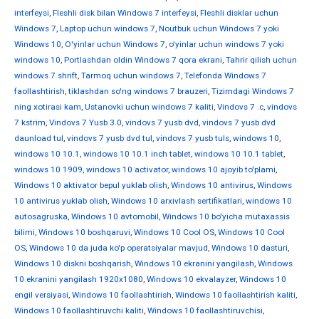
interfeysi
,
Fleshli disk bilan Windows 7 interfeysi
,
Fleshli disklar uchun
Windows 7
,
Laptop uchun windows 7
,
Noutbuk uchun Windows 7 yoki
Windows 10
,
O'yinlar uchun Windows 7
,
o'yinlar uchun windows 7 yoki
windows 10
,
Portlashdan oldin Windows 7 qora ekrani
,
Tahrir qilish uchun
windows 7 shrift
,
Tarmoq uchun windows 7
,
Telefonda Windows 7
faollashtirish
,
tiklashdan so'ng windows 7 brauzeri
,
Tizimdagi Windows 7
ning xotirasi kam
,
Ustanovki uchun windows 7 kaliti
,
Vindovs 7 .c
,
vindovs
7 kstrim
,
Vindovs 7 Yusb 3.0
,
vindovs 7 yusb dvd
,
vindovs 7 yusb dvd
daunload tul
,
vindovs 7 yusb dvd tul
,
vindovs 7 yusb tuls
,
windows 10
,
windows 10 10.1
,
windows 10 10.1 inch tablet
,
windows 10 10.1 tablet
,
windows 10 1909
,
windows 10 activator
,
windows 10 ajoyib to'plami
,
Windows 10 aktivator bepul yuklab olish
,
Windows 10 antivirus
,
Windows
10 antivirus yuklab olish
,
Windows 10 arxivlash sertifikatlari
,
windows 10
autosagruska
,
Windows 10 avtomobil
,
Windows 10 bo'yicha mutaxassis
bilimi
,
Windows 10 boshqaruvi
,
Windows 10 Cool OS
,
Windows 10 Cool
OS
,
Windows 10 da juda ko'p operatsiyalar mavjud
,
Windows 10 dasturi
,
Windows 10 diskni boshqarish
,
Windows 10 ekranini yangilash
,
Windows
10 ekranini yangilash 1920x1080
,
Windows 10 ekvalayzer
,
Windows 10
engil versiyasi
,
Windows 10 faollashtirish
,
Windows 10 faollashtirish kaliti
,
Windows 10 faollashtiruvchi kaliti
,
Windows 10 faollashtiruvchisi
,