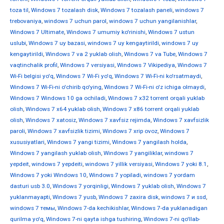
toza til
,
Windows 7 tozalash disk
,
Windows 7 tozalash paneli
,
windows 7
trebovaniya
,
windows 7 uchun parol
,
windows 7 uchun yangilanishlar
,
Windows 7 Ultimate
,
Windows 7 umumiy ko'rinishi
,
Windows 7 ustun
uslubi
,
Windows 7 uy bazasi
,
windows 7 uy kengaytirildi
,
windows 7 uy
kengaytirildi
,
Windows 7 va 2 yuklab olish
,
Windows 7 va Tube
,
Windows 7
vaqtinchalik profil
,
Windows 7 versiyasi
,
Windows 7 Vikipediya
,
Windows 7
Wi-Fi belgisi yo'q
,
Windows 7 Wi-Fi yo'q
,
Windows 7 Wi-Fi-ni ko'rsatmaydi
,
Windows 7 Wi-Fi-ni o'chirib qo'ying
,
Windows 7 Wi-Fi-ni o'z ichiga olmaydi
,
Windows 7 Windows 10 ga ochiladi
,
Windows 7 x32 torrent orqali yuklab
olish
,
Windows 7 x64 yuklab olish
,
Windows 7 x86 torrent orqali yuklab
olish
,
Windows 7 xatosiz
,
Windows 7 xavfsiz rejimda
,
Windows 7 xavfsizlik
paroli
,
Windows 7 xavfsizlik tizimi
,
Windows 7 xrip ovoz
,
Windows 7
xususiyatlari
,
Windows 7 yangi tizimi
,
Windows 7 yangilash holda
,
Windows 7 yangilash yuklab olish
,
Windows 7 yangiliklar
,
windows 7
yepdeit
,
windows 7 yepdeiti
,
windows 7 yillik versiyasi
,
Windows 7 yoki 8.1
,
Windows 7 yoki Windows 10
,
Windows 7 yopiladi
,
windows 7 yordam
dasturi usb 3.0
,
Windows 7 yorqinligi
,
Windows 7 yuklab olish
,
Windows 7
yuklanmayapti
,
Windows 7 yusb
,
Windows 7 zaxira disk
,
windows 7 и ssd
,
windows 7 темы
,
Windows 7-da kechikishlar
,
Windows 7-da yuklanadigan
qurilma yo'q
,
Windows 7-ni qayta ishga tushiring
,
Windows 7-ni qo'llab-