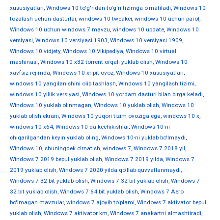
xususiyatlari
,
Windows 10 to'g'ridan-to'g'ri tizimga o'rnatiladi
,
Windows 10
tozalash uchun dasturlar
,
windows 10 tweaker
,
windows 10 uchun parol
,
Windows 10 uchun windows 7 mavzu
,
windows 10 update
,
Windows 10
versiyasi
,
Windows 10 versiyasi 1903
,
Windows 10 versiyasi 1909
,
Windows 10 vidjety
,
Windows 10 Vikipediya
,
Windows 10 virtual
mashinasi
,
Windows 10 x32 torrent orqali yuklab olish
,
Windows 10
xavfsiz rejimda
,
Windows 10 xripit ovoz
,
Windows 10 xususiyatlari
,
windows 10 yangilanishini olib tashlash
,
Windows 10 yangilash tizimi
,
windows 10 yillik versiyasi
,
Windows 10 yordam dasturi bilan birga keladi
,
Windows 10 yuklab olinmagan
,
Windows 10 yuklab olish
,
Windows 10
yuklab olish ekrani
,
Windows 10 yuqori tizim ovoziga ega
,
windows 10 х
,
windows 10 х64
,
Windows 10-da kechikishlar
,
Windows 10-ni
chiqarilgandan keyin yuklab oling
,
Windows 10-ni yuklab bo'lmaydi
,
Windows 10, shuningdek o'rnatish
,
windows 7
,
Windows 7 2018 yil
,
Windows 7 2019 bepul yuklab olish
,
Windows 7 2019 yilda
,
Windows 7
2019 yuklab olish
,
Windows 7 2020 yilda qo'llab-quvvatlanmaydi
,
Windows 7 32 bit yuklab olish
,
Windows 7 32 bit yuklab olish
,
Windows 7
32 bit yuklab olish
,
Windows 7 64 bit yuklab olish
,
Windows 7 Aero
bo'lmagan mavzular
,
windows 7 ajoyib to'plami
,
Windows 7 aktivator bepul
yuklab olish
,
Windows 7 aktivator km
,
Windows 7 anakartni almashtiradi
,