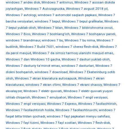
windows 7 andex disk
,
Windows 7 antivirus
,
Windows 7 asosan diskda
joylashgan
,
Windows 7 Autozagruska
,
Windows 7 avgust 2018 yil
,
Windows 7 avtologi
,
windows 7 avtomobil saqlash papkasi
,
Windows 7
barcha versiyalari
,
windows 7 bepul
,
Windows 7 bepul grafikalar
,
Windows
7 bepul yuklab olish
,
Windows 7 bilan
,
Windows 7 bildirishnoma ovozi
,
Windows 7 Bios
,
Windows 7 boshlang'ich
,
Windows 7 boshqaruv paneli
,
windows 7 brandmaur
,
windows 7 bu
,
Windows 7 bu nima
,
Windows 7
budilnik
,
Windows 7 Build 7601
,
windows 7 cherez flesh-disk
,
Windows 7
da parol mavjud
,
Windows 7 da simsiz tarmoq ulanishi mavjud emas
,
Windows 7 dan Windows 10 gacha
,
Windows 7 dasturi yuklab olish
,
Windows 7 dasturiy ta'minot emas
,
windows 7 dasturlari
,
Windows 7
diskni boshqarish
,
windows 7 download
,
Windows 7 Ekaterinburg sotib
olish
,
Windows 7 ekran klaviatura autosapusk
,
Windows 7 ekran
klaviaturasi
,
windows 7 ekran o'limi
,
Windows 7 ekrani shaxsiy
,
Windows 7
ekvalayzer
,
Windows 7 elektr quvvati
,
Windows 7 elektr quvvati yuqori
ishlab chiqarish
,
Windows 7 emulyatori
,
Windows 7 engil versiyasi
,
Windows 7 engil versiyasi
,
Windows 7 Express
,
Windows 7 faollashtirish
,
Windows 7 faollashtirish holda
,
Windows 7 faollashtiruvchi
,
windows 7
faqat bitta tildan qochadi
,
windows 7 fayl papkalari menyu sahifasi
,
Windows 7 fayl tizimi
,
Windows 7 fayl xostlari
,
Windows 7 flesh-disk
,