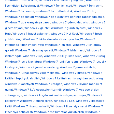
Windows 7 flesh-diskda
,
Windows 7 flesh-diskini yangilash
,
Windows 7
flesh-diskni ko'rsatmaydi
,
Windows 7 fon ish stoli
,
Windows 7 fon rasmi
,
Windows 7 fon rasmi
,
windows 7 formatlash disk
,
Windows 7 foto
,
Windows 7 gadjetlari
,
Windows 7 gde xranitsya kartinka rabochego stola
,
Windows 7 gde xranyatsya paroli
,
Windows 7 gde yuklab olish
,
windows 7
gipernaziyasi
,
Windows 7 gluchit
,
Windows 7 guruh siyosati
,
Windows 7
Habr
,
Windows 7 hayot aylanishi
,
Windows 7 Hot Spot
,
Windows 7 hozir
yuklab oling
,
Windows 7 ikkita klaviaturali sichqoncha
,
Windows 7
Internetga kirish imkoni yo'q
,
Windows 7 ish stoli
,
Windows 7 ishlamay
qoladi
,
Windows 7 ishlamay qoladi
,
Windows 7 ishlamaydi
,
Windows 7
ishlamoqda
,
windows 7 iso
,
Windows 7 ISO yuklab olish
,
Windows 7 issiq
,
Windows 7 issiq klaviatura
,
Windows 7 jonli fon rasmi
,
Windows 7 josuslik
kashfiyoti
,
Windows 7 jurnal obnovleniy
,
Windows 7 jurnal oshibok
,
Windows 7 jurnal sobytiy vxod v sistemu
,
windows 7 jurnali
,
Windows 7
kalitlari bepul yuklab olish
,
Windows 7 kalitni rasmiy saytdan sotib oling
,
windows 7 kashfiyoti
,
Windows 7 kesilgan
,
Windows 7 klyuch mahsulot
uznat
,
Windows 7 ko'p operatsion tizimdir
,
Windows 7 ko'p operatsion
xotiraga ega
,
windows 7 kogda zakanchivaetsya podderjka
,
Windows 7
korporativ
,
Windows 7 kuchli ekran
,
Windows 7 Lait
,
Windows 7 litsenziya
kaliti
,
Windows 7 litsenziya kaliti
,
Windows 7 litsenziya narxi
,
Windows 7
litsenziya sotib olish
,
Windows 7 ma'lumotlar yuklab olish
,
windows 7