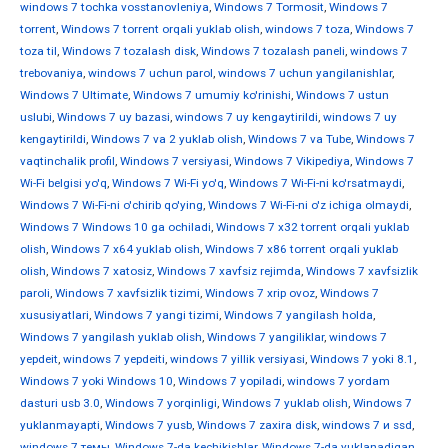
windows 7 tochka vosstanovleniya
,
Windows 7 Tormosit
,
Windows 7
torrent
,
Windows 7 torrent orqali yuklab olish
,
windows 7 toza
,
Windows 7
toza til
,
Windows 7 tozalash disk
,
Windows 7 tozalash paneli
,
windows 7
trebovaniya
,
windows 7 uchun parol
,
windows 7 uchun yangilanishlar
,
Windows 7 Ultimate
,
Windows 7 umumiy ko'rinishi
,
Windows 7 ustun
uslubi
,
Windows 7 uy bazasi
,
windows 7 uy kengaytirildi
,
windows 7 uy
kengaytirildi
,
Windows 7 va 2 yuklab olish
,
Windows 7 va Tube
,
Windows 7
vaqtinchalik profil
,
Windows 7 versiyasi
,
Windows 7 Vikipediya
,
Windows 7
Wi-Fi belgisi yo'q
,
Windows 7 Wi-Fi yo'q
,
Windows 7 Wi-Fi-ni ko'rsatmaydi
,
Windows 7 Wi-Fi-ni o'chirib qo'ying
,
Windows 7 Wi-Fi-ni o'z ichiga olmaydi
,
Windows 7 Windows 10 ga ochiladi
,
Windows 7 x32 torrent orqali yuklab
olish
,
Windows 7 x64 yuklab olish
,
Windows 7 x86 torrent orqali yuklab
olish
,
Windows 7 xatosiz
,
Windows 7 xavfsiz rejimda
,
Windows 7 xavfsizlik
paroli
,
Windows 7 xavfsizlik tizimi
,
Windows 7 xrip ovoz
,
Windows 7
xususiyatlari
,
Windows 7 yangi tizimi
,
Windows 7 yangilash holda
,
Windows 7 yangilash yuklab olish
,
Windows 7 yangiliklar
,
windows 7
yepdeit
,
windows 7 yepdeiti
,
windows 7 yillik versiyasi
,
Windows 7 yoki 8.1
,
Windows 7 yoki Windows 10
,
Windows 7 yopiladi
,
windows 7 yordam
dasturi usb 3.0
,
Windows 7 yorqinligi
,
Windows 7 yuklab olish
,
Windows 7
yuklanmayapti
,
Windows 7 yusb
,
Windows 7 zaxira disk
,
windows 7 и ssd
,
windows 7 темы
,
Windows 7-da kechikishlar
,
Windows 7-da yuklanadigan