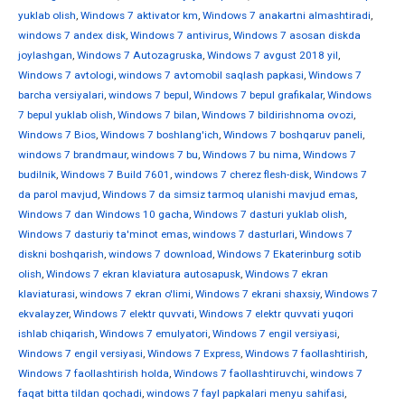
yuklab olish
,
Windows 7 aktivator km
,
Windows 7 anakartni almashtiradi
,
windows 7 andex disk
,
Windows 7 antivirus
,
Windows 7 asosan diskda
joylashgan
,
Windows 7 Autozagruska
,
Windows 7 avgust 2018 yil
,
Windows 7 avtologi
,
windows 7 avtomobil saqlash papkasi
,
Windows 7
barcha versiyalari
,
windows 7 bepul
,
Windows 7 bepul grafikalar
,
Windows
7 bepul yuklab olish
,
Windows 7 bilan
,
Windows 7 bildirishnoma ovozi
,
Windows 7 Bios
,
Windows 7 boshlang'ich
,
Windows 7 boshqaruv paneli
,
windows 7 brandmaur
,
windows 7 bu
,
Windows 7 bu nima
,
Windows 7
budilnik
,
Windows 7 Build 7601
,
windows 7 cherez flesh-disk
,
Windows 7
da parol mavjud
,
Windows 7 da simsiz tarmoq ulanishi mavjud emas
,
Windows 7 dan Windows 10 gacha
,
Windows 7 dasturi yuklab olish
,
Windows 7 dasturiy ta'minot emas
,
windows 7 dasturlari
,
Windows 7
diskni boshqarish
,
windows 7 download
,
Windows 7 Ekaterinburg sotib
olish
,
Windows 7 ekran klaviatura autosapusk
,
Windows 7 ekran
klaviaturasi
,
windows 7 ekran o'limi
,
Windows 7 ekrani shaxsiy
,
Windows 7
ekvalayzer
,
Windows 7 elektr quvvati
,
Windows 7 elektr quvvati yuqori
ishlab chiqarish
,
Windows 7 emulyatori
,
Windows 7 engil versiyasi
,
Windows 7 engil versiyasi
,
Windows 7 Express
,
Windows 7 faollashtirish
,
Windows 7 faollashtirish holda
,
Windows 7 faollashtiruvchi
,
windows 7
faqat bitta tildan qochadi
,
windows 7 fayl papkalari menyu sahifasi
,