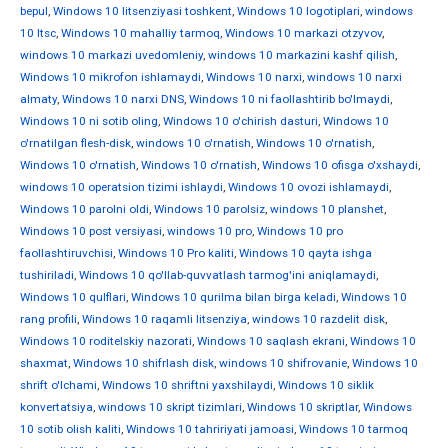
bepul
,
Windows 10 litsenziyasi toshkent
,
Windows 10 logotiplari
,
windows
10 ltsc
,
Windows 10 mahalliy tarmoq
,
Windows 10 markazi otzyvov
,
windows 10 markazi uvedomleniy
,
windows 10 markazini kashf qilish
,
Windows 10 mikrofon ishlamaydi
,
Windows 10 narxi
,
windows 10 narxi
almaty
,
Windows 10 narxi DNS
,
Windows 10 ni faollashtirib bo'lmaydi
,
Windows 10 ni sotib oling
,
Windows 10 o'chirish dasturi
,
Windows 10
o'rnatilgan flesh-disk
,
windows 10 o'rnatish
,
Windows 10 o'rnatish
,
Windows 10 o'rnatish
,
Windows 10 o'rnatish
,
Windows 10 ofisga o'xshaydi
,
windows 10 operatsion tizimi ishlaydi
,
Windows 10 ovozi ishlamaydi
,
Windows 10 parolni oldi
,
Windows 10 parolsiz
,
windows 10 planshet
,
Windows 10 post versiyasi
,
windows 10 pro
,
Windows 10 pro
faollashtiruvchisi
,
Windows 10 Pro kaliti
,
Windows 10 qayta ishga
tushiriladi
,
Windows 10 qo'llab-quvvatlash tarmog'ini aniqlamaydi
,
Windows 10 qulflari
,
Windows 10 qurilma bilan birga keladi
,
Windows 10
rang profili
,
Windows 10 raqamli litsenziya
,
windows 10 razdelit disk
,
Windows 10 roditelskiy nazorati
,
Windows 10 saqlash ekrani
,
Windows 10
shaxmat
,
Windows 10 shifrlash disk
,
windows 10 shifrovanie
,
Windows 10
shrift o'lchami
,
Windows 10 shriftni yaxshilaydi
,
Windows 10 siklik
konvertatsiya
,
windows 10 skript tizimlari
,
Windows 10 skriptlar
,
Windows
10 sotib olish kaliti
,
Windows 10 tahririyati jamoasi
,
Windows 10 tarmoq