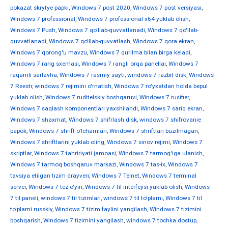
pokazat skrytye papki
,
Windows 7 post 2020
,
Windows 7 post versiyasi
,
Windows 7 professional
,
Windows 7 professional x64 yuklab olish
,
Windows 7 Push
,
Windows 7 qo'llab-quvvatlanadi
,
Windows 7 qo'llab-
quvvatlanadi
,
Windows 7 qo'llab-quvvatlash
,
Windows 7 qora ekran
,
Windows 7 qorong'u mavzu
,
Windows 7 qurilma bilan birga keladi
,
Windows 7 rang sxemasi
,
Windows 7 rangli orqa panellar
,
Windows 7
raqamli sarlavha
,
Windows 7 rasmiy sayti
,
windows 7 razbit disk
,
Windows
7 Reestr
,
windows 7 rejimini o'rnatish
,
Windows 7 ro'yxatdan holda bepul
yuklab olish
,
Windows 7 ruditelskiy boshqaruvi
,
Windows 7 rusifier
,
Windows 7 saqlash komponentlari yaxshilandi
,
Windows 7 sariq ekran
,
Windows 7 shaxmat
,
Windows 7 shifrlash disk
,
windows 7 shifrovanie
papok
,
Windows 7 shrift o'lchamlari
,
Windows 7 shriftlari buzilmagan
,
Windows 7 shriftlarini yuklab oling
,
Windows 7 sinov rejimi
,
Windows 7
skriptlar
,
Windows 7 tahririyati jamoasi
,
Windows 7 tarmog'iga ulanish
,
Windows 7 tarmoq boshqaruv markazi
,
Windows 7 tas-ix
,
Windows 7
tavsiya etilgan tizim drayveri
,
Windows 7 Telnet
,
Windows 7 terminal
server
,
Windows 7 tez o'yin
,
Windows 7 til interfeysi yuklab olish
,
Windows
7 til paneli
,
windows 7 til tizimlari
,
windows 7 til to'plami
,
Windows 7 til
to'plami russkiy
,
Windows 7 tizim faylini yangilash
,
Windows 7 tizimini
boshqarish
,
Windows 7 tizimini yangilash
,
windows 7 tochka dostup
,