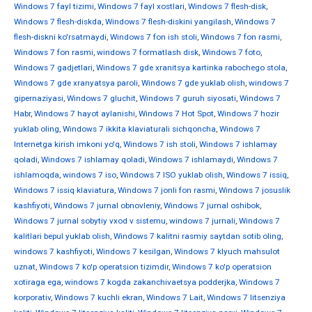
Windows 7 fayl tizimi
,
Windows 7 fayl xostlari
,
Windows 7 flesh-disk
,
Windows 7 flesh-diskda
,
Windows 7 flesh-diskini yangilash
,
Windows 7
flesh-diskni ko'rsatmaydi
,
Windows 7 fon ish stoli
,
Windows 7 fon rasmi
,
Windows 7 fon rasmi
,
windows 7 formatlash disk
,
Windows 7 foto
,
Windows 7 gadjetlari
,
Windows 7 gde xranitsya kartinka rabochego stola
,
Windows 7 gde xranyatsya paroli
,
Windows 7 gde yuklab olish
,
windows 7
gipernaziyasi
,
Windows 7 gluchit
,
Windows 7 guruh siyosati
,
Windows 7
Habr
,
Windows 7 hayot aylanishi
,
Windows 7 Hot Spot
,
Windows 7 hozir
yuklab oling
,
Windows 7 ikkita klaviaturali sichqoncha
,
Windows 7
Internetga kirish imkoni yo'q
,
Windows 7 ish stoli
,
Windows 7 ishlamay
qoladi
,
Windows 7 ishlamay qoladi
,
Windows 7 ishlamaydi
,
Windows 7
ishlamoqda
,
windows 7 iso
,
Windows 7 ISO yuklab olish
,
Windows 7 issiq
,
Windows 7 issiq klaviatura
,
Windows 7 jonli fon rasmi
,
Windows 7 josuslik
kashfiyoti
,
Windows 7 jurnal obnovleniy
,
Windows 7 jurnal oshibok
,
Windows 7 jurnal sobytiy vxod v sistemu
,
windows 7 jurnali
,
Windows 7
kalitlari bepul yuklab olish
,
Windows 7 kalitni rasmiy saytdan sotib oling
,
windows 7 kashfiyoti
,
Windows 7 kesilgan
,
Windows 7 klyuch mahsulot
uznat
,
Windows 7 ko'p operatsion tizimdir
,
Windows 7 ko'p operatsion
xotiraga ega
,
windows 7 kogda zakanchivaetsya podderjka
,
Windows 7
korporativ
,
Windows 7 kuchli ekran
,
Windows 7 Lait
,
Windows 7 litsenziya