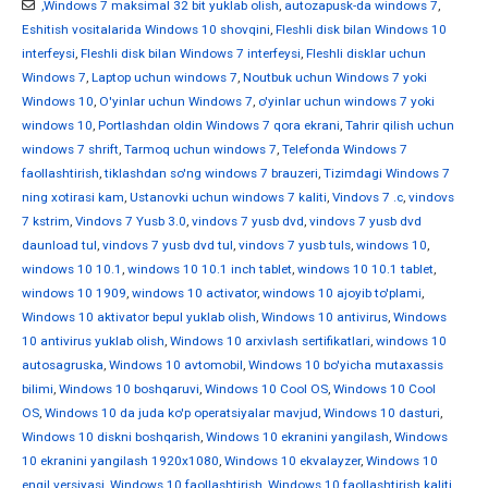
,Windows 7 maksimal 32 bit yuklab olish
,
autozapusk-da windows 7
,
Eshitish vositalarida Windows 10 shovqini
,
Fleshli disk bilan Windows 10
interfeysi
,
Fleshli disk bilan Windows 7 interfeysi
,
Fleshli disklar uchun
Windows 7
,
Laptop uchun windows 7
,
Noutbuk uchun Windows 7 yoki
Windows 10
,
O'yinlar uchun Windows 7
,
o'yinlar uchun windows 7 yoki
windows 10
,
Portlashdan oldin Windows 7 qora ekrani
,
Tahrir qilish uchun
windows 7 shrift
,
Tarmoq uchun windows 7
,
Telefonda Windows 7
faollashtirish
,
tiklashdan so'ng windows 7 brauzeri
,
Tizimdagi Windows 7
ning xotirasi kam
,
Ustanovki uchun windows 7 kaliti
,
Vindovs 7 .c
,
vindovs
7 kstrim
,
Vindovs 7 Yusb 3.0
,
vindovs 7 yusb dvd
,
vindovs 7 yusb dvd
daunload tul
,
vindovs 7 yusb dvd tul
,
vindovs 7 yusb tuls
,
windows 10
,
windows 10 10.1
,
windows 10 10.1 inch tablet
,
windows 10 10.1 tablet
,
windows 10 1909
,
windows 10 activator
,
windows 10 ajoyib to'plami
,
Windows 10 aktivator bepul yuklab olish
,
Windows 10 antivirus
,
Windows
10 antivirus yuklab olish
,
Windows 10 arxivlash sertifikatlari
,
windows 10
autosagruska
,
Windows 10 avtomobil
,
Windows 10 bo'yicha mutaxassis
bilimi
,
Windows 10 boshqaruvi
,
Windows 10 Cool OS
,
Windows 10 Cool
OS
,
Windows 10 da juda ko'p operatsiyalar mavjud
,
Windows 10 dasturi
,
Windows 10 diskni boshqarish
,
Windows 10 ekranini yangilash
,
Windows
10 ekranini yangilash 1920x1080
,
Windows 10 ekvalayzer
,
Windows 10
engil versiyasi
,
Windows 10 faollashtirish
,
Windows 10 faollashtirish kaliti
,