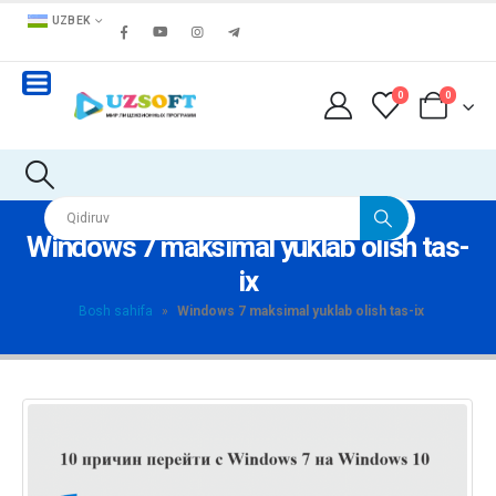
UZBEK
0
0
Windows 7 maksimal yuklab olish tas-
ix
Bosh sahifa
»
Windows 7 maksimal yuklab olish tas-ix