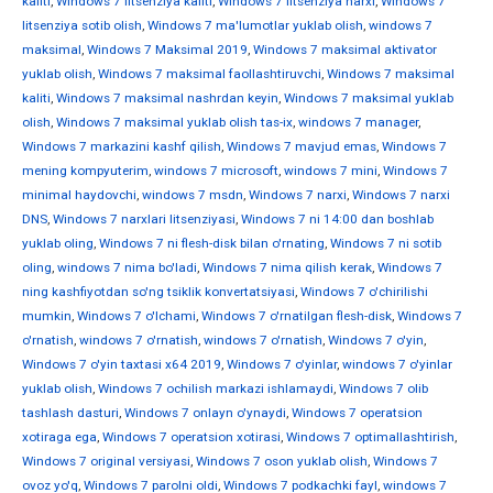
kaliti
,
Windows 7 litsenziya kaliti
,
Windows 7 litsenziya narxi
,
Windows 7
litsenziya sotib olish
,
Windows 7 ma'lumotlar yuklab olish
,
windows 7
maksimal
,
Windows 7 Maksimal 2019
,
Windows 7 maksimal aktivator
yuklab olish
,
Windows 7 maksimal faollashtiruvchi
,
Windows 7 maksimal
kaliti
,
Windows 7 maksimal nashrdan keyin
,
Windows 7 maksimal yuklab
olish
,
Windows 7 maksimal yuklab olish tas-ix
,
windows 7 manager
,
Windows 7 markazini kashf qilish
,
Windows 7 mavjud emas
,
Windows 7
mening kompyuterim
,
windows 7 microsoft
,
windows 7 mini
,
Windows 7
minimal haydovchi
,
windows 7 msdn
,
Windows 7 narxi
,
Windows 7 narxi
DNS
,
Windows 7 narxlari litsenziyasi
,
Windows 7 ni 14:00 dan boshlab
yuklab oling
,
Windows 7 ni flesh-disk bilan o'rnating
,
Windows 7 ni sotib
oling
,
windows 7 nima bo'ladi
,
Windows 7 nima qilish kerak
,
Windows 7
ning kashfiyotdan so'ng tsiklik konvertatsiyasi
,
Windows 7 o'chirilishi
mumkin
,
Windows 7 o'lchami
,
Windows 7 o'rnatilgan flesh-disk
,
Windows 7
o'rnatish
,
windows 7 o'rnatish
,
windows 7 o'rnatish
,
Windows 7 o'yin
,
Windows 7 o'yin taxtasi x64 2019
,
Windows 7 o'yinlar
,
windows 7 o'yinlar
yuklab olish
,
Windows 7 ochilish markazi ishlamaydi
,
Windows 7 olib
tashlash dasturi
,
Windows 7 onlayn o'ynaydi
,
Windows 7 operatsion
xotiraga ega
,
Windows 7 operatsion xotirasi
,
Windows 7 optimallashtirish
,
Windows 7 original versiyasi
,
Windows 7 oson yuklab olish
,
Windows 7
ovoz yo'q
,
Windows 7 parolni oldi
,
Windows 7 podkachki fayl
,
windows 7