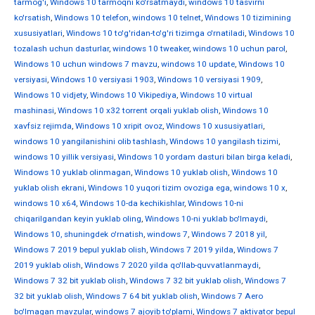
tarmog'i
,
Windows 10 tarmoqni ko'rsatmaydi
,
windows 10 tasvirni
ko'rsatish
,
Windows 10 telefon
,
windows 10 telnet
,
Windows 10 tizimining
xususiyatlari
,
Windows 10 to'g'ridan-to'g'ri tizimga o'rnatiladi
,
Windows 10
tozalash uchun dasturlar
,
windows 10 tweaker
,
windows 10 uchun parol
,
Windows 10 uchun windows 7 mavzu
,
windows 10 update
,
Windows 10
versiyasi
,
Windows 10 versiyasi 1903
,
Windows 10 versiyasi 1909
,
Windows 10 vidjety
,
Windows 10 Vikipediya
,
Windows 10 virtual
mashinasi
,
Windows 10 x32 torrent orqali yuklab olish
,
Windows 10
xavfsiz rejimda
,
Windows 10 xripit ovoz
,
Windows 10 xususiyatlari
,
windows 10 yangilanishini olib tashlash
,
Windows 10 yangilash tizimi
,
windows 10 yillik versiyasi
,
Windows 10 yordam dasturi bilan birga keladi
,
Windows 10 yuklab olinmagan
,
Windows 10 yuklab olish
,
Windows 10
yuklab olish ekrani
,
Windows 10 yuqori tizim ovoziga ega
,
windows 10 х
,
windows 10 х64
,
Windows 10-da kechikishlar
,
Windows 10-ni
chiqarilgandan keyin yuklab oling
,
Windows 10-ni yuklab bo'lmaydi
,
Windows 10, shuningdek o'rnatish
,
windows 7
,
Windows 7 2018 yil
,
Windows 7 2019 bepul yuklab olish
,
Windows 7 2019 yilda
,
Windows 7
2019 yuklab olish
,
Windows 7 2020 yilda qo'llab-quvvatlanmaydi
,
Windows 7 32 bit yuklab olish
,
Windows 7 32 bit yuklab olish
,
Windows 7
32 bit yuklab olish
,
Windows 7 64 bit yuklab olish
,
Windows 7 Aero
bo'lmagan mavzular
,
windows 7 ajoyib to'plami
,
Windows 7 aktivator bepul