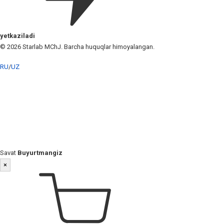
yetkaziladi
© 2026 Starlab MChJ. Barcha huquqlar himoyalangan.
RU
/
UZ
Savat
Buyurtmangiz
×