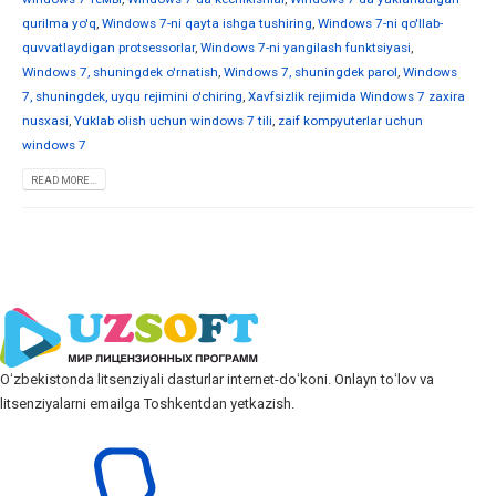
qurilma yo'q
,
Windows 7-ni qayta ishga tushiring
,
Windows 7-ni qo'llab-
quvvatlaydigan protsessorlar
,
Windows 7-ni yangilash funktsiyasi
,
Windows 7, shuningdek o'rnatish
,
Windows 7, shuningdek parol
,
Windows
7, shuningdek, uyqu rejimini o'chiring
,
Xavfsizlik rejimida Windows 7 zaxira
nusxasi
,
Yuklab olish uchun windows 7 tili
,
zaif kompyuterlar uchun
windows 7
READ MORE...
Oʻzbekistonda litsenziyali dasturlar internet-doʻkoni. Onlayn toʻlov va
litsenziyalarni emailga Toshkentdan yetkazish.