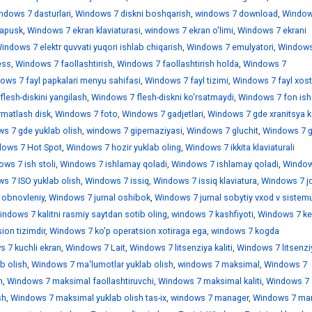
ndows 7 dasturlari
,
Windows 7 diskni boshqarish
,
windows 7 download
,
Window
sapusk
,
Windows 7 ekran klaviaturasi
,
windows 7 ekran o'limi
,
Windows 7 ekrani
indows 7 elektr quvvati yuqori ishlab chiqarish
,
Windows 7 emulyatori
,
Windows
ess
,
Windows 7 faollashtirish
,
Windows 7 faollashtirish holda
,
Windows 7
ows 7 fayl papkalari menyu sahifasi
,
Windows 7 fayl tizimi
,
Windows 7 fayl xostl
lesh-diskini yangilash
,
Windows 7 flesh-diskni ko'rsatmaydi
,
Windows 7 fon ish 
rmatlash disk
,
Windows 7 foto
,
Windows 7 gadjetlari
,
Windows 7 gde xranitsya k
s 7 gde yuklab olish
,
windows 7 gipernaziyasi
,
Windows 7 gluchit
,
Windows 7 
ows 7 Hot Spot
,
Windows 7 hozir yuklab oling
,
Windows 7 ikkita klaviaturali
ws 7 ish stoli
,
Windows 7 ishlamay qoladi
,
Windows 7 ishlamay qoladi
,
Window
s 7 ISO yuklab olish
,
Windows 7 issiq
,
Windows 7 issiq klaviatura
,
Windows 7 jo
 obnovleniy
,
Windows 7 jurnal oshibok
,
Windows 7 jurnal sobytiy vxod v sistem
indows 7 kalitni rasmiy saytdan sotib oling
,
windows 7 kashfiyoti
,
Windows 7 ke
ion tizimdir
,
Windows 7 ko'p operatsion xotiraga ega
,
windows 7 kogda
 7 kuchli ekran
,
Windows 7 Lait
,
Windows 7 litsenziya kaliti
,
Windows 7 litsenzi
b olish
,
Windows 7 ma'lumotlar yuklab olish
,
windows 7 maksimal
,
Windows 7
h
,
Windows 7 maksimal faollashtiruvchi
,
Windows 7 maksimal kaliti
,
Windows 7
sh
,
Windows 7 maksimal yuklab olish tas-ix
,
windows 7 manager
,
Windows 7 mar