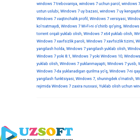
windows 7 trebovaniya
,
windows 7 uchun parol
,
windows 7
ustun uslubi
,
Windows 7 uy bazasi
,
windows 7 uy kengaytir
Windows 7 vaqtinchalik profil
,
Windows 7 versiyasi
,
Window
ko'rsatmaydi
,
Windows 7 Wi-Fi-ni o'chirib qo'ying
,
Windows 7
torrent orqali yuklab olish
,
Windows 7 x64 yuklab olish
,
Win
Windows 7 xavfsizlik paroli
,
Windows 7 xavfsizlik tizimi
,
Wi
yangilash holda
,
Windows 7 yangilash yuklab olish
,
Windows
Windows 7 yoki 8.1
,
Windows 7 yoki Windows 10
,
Windows 
yuklab olish
,
Windows 7 yuklanmayapti
,
Windows 7 yusb
,
W
Windows 7-da yuklanadigan qurilma yo'q
,
Windows 7-ni qayt
yangilash funktsiyasi
,
Windows 7, shuningdek o'rnatish
,
Wi
rejimida Windows 7 zaxira nusxasi
,
Yuklab olish uchun wind