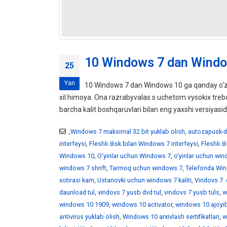
10 Windows 7 dan Windo
25
Yan
10 Windows 7 dan Windows 10 ga qanday o'z
xil himoya. Ona razrabyvalas s uchetom vysokix tr
barcha kalit boshqaruvlari bilan eng yaxshi versiyasid
,Windows 7 maksimal 32 bit yuklab olish
,
autozapusk-d
interfeysi
,
Fleshli disk bilan Windows 7 interfeysi
,
Fleshli 
Windows 10
,
O'yinlar uchun Windows 7
,
o'yinlar uchun wi
windows 7 shrift
,
Tarmoq uchun windows 7
,
Telefonda Win
xotirasi kam
,
Ustanovki uchun windows 7 kaliti
,
Vindovs 7 .
daunload tul
,
vindovs 7 yusb dvd tul
,
vindovs 7 yusb tuls
,
w
windows 10 1909
,
windows 10 activator
,
windows 10 ajoyib
antivirus yuklab olish
,
Windows 10 arxivlash sertifikatlari
,
w