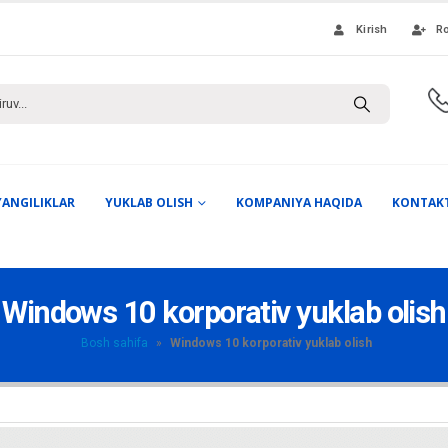
Kirish
Ro
YANGILIKLAR
YUKLAB OLISH
KOMPANIYA HAQIDA
KONTAK
Windows 10 korporativ yuklab olish
Bosh sahifa
»
Windows 10 korporativ yuklab olish