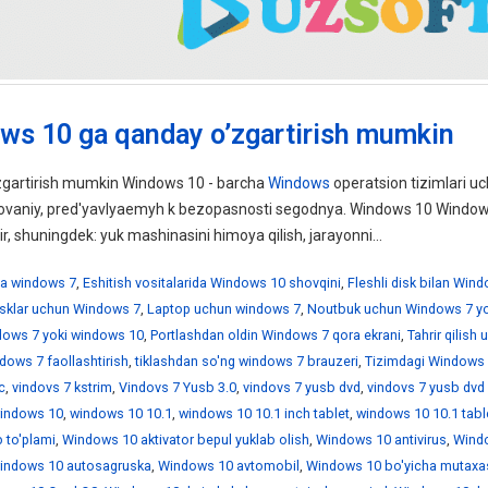
ws 10 ga qanday o’zgartirish mumkin
gartirish mumkin Windows 10 - barcha
Windows
operatsion tizimlari uc
ebovaniy, pred'yavlyaemyh k bezopasnosti segodnya. Windows 10 Windo
ir, shuningdek: yuk mashinasini himoya qilish, jarayonni...
a windows 7
,
Eshitish vositalarida Windows 10 shovqini
,
Fleshli disk bilan Win
disklar uchun Windows 7
,
Laptop uchun windows 7
,
Noutbuk uchun Windows 7 yo
ndows 7 yoki windows 10
,
Portlashdan oldin Windows 7 qora ekrani
,
Tahrir qilish
dows 7 faollashtirish
,
tiklashdan so'ng windows 7 brauzeri
,
Tizimdagi Windows 
c
,
vindovs 7 kstrim
,
Vindovs 7 Yusb 3.0
,
vindovs 7 yusb dvd
,
vindovs 7 yusb dvd
indows 10
,
windows 10 10.1
,
windows 10 10.1 inch tablet
,
windows 10 10.1 tabl
 to'plami
,
Windows 10 aktivator bepul yuklab olish
,
Windows 10 antivirus
,
Wind
indows 10 autosagruska
,
Windows 10 avtomobil
,
Windows 10 bo'yicha mutaxa