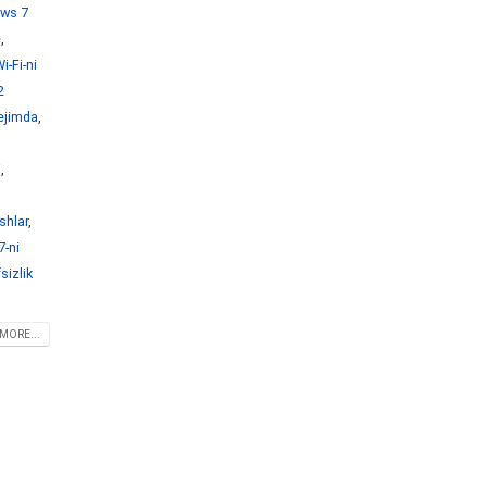
ws 7
e
,
-Fi-ni
2
ejimda
,
i
,
shlar
,
-ni
sizlik
MORE...