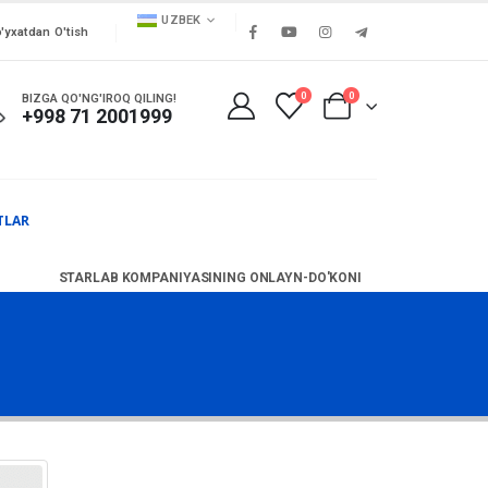
UZBEK
'yxatdan O'tish
0
0
BIZGA QO'NG'IROQ QILING!
+998 71 2001999
TLAR
STARLAB KOMPANIYASINING ONLAYN-DO'KONI