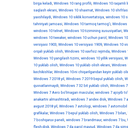
birga keladi
,
Windows 10 rang profili
,
Windows 10 raqamli l
saqlash ekrani
,
Windows 10 shaxmat
,
Windows 10 shifrlas
yaxshilaydi
,
Windows 10 siklik konvertatsiya
,
windows 10 skr
tahririyati jamoasi
,
Windows 10 tarmoq tarmog'i
,
Windows 
windows 10 telnet
,
Windows 10 tizimining xususiyatlari
,
Win
windows 10 tweaker
,
windows 10 uchun parol
,
Windows 10
versiyasi 1903
,
Windows 10 versiyasi 1909
,
Windows 10 vid
orqali yuklab olish
,
Windows 10 xavfsiz rejimda
,
Windows 1
Windows 10 yangilash tizimi
,
windows 10 yillik versiyasi
,
Wi
10 yuklab olish
,
Windows 10 yuklab olish ekrani
,
Windows 1
kechikishlar
,
Windows 10-ni chiqarilgandan keyin yuklab ol
Windows 7 2018 yil
,
Windows 7 2019 bepul yuklab olish
,
W
quvvatlanmaydi
,
Windows 7 32 bit yuklab olish
,
Windows 7 
Windows 7 Aero bo'lmagan mavzular
,
windows 7 ajoyib to
anakartni almashtiradi
,
windows 7 andex disk
,
Windows 7 a
avgust 2018 yil
,
Windows 7 avtologi
,
windows 7 avtomobil 
grafikalar
,
Windows 7 bepul yuklab olish
,
Windows 7 bilan
,
7 boshqaruv paneli
,
windows 7 brandmaur
,
windows 7 bu
,
flesh-disk
,
Windows 7 da parol mavjud
,
Windows 7 da sims