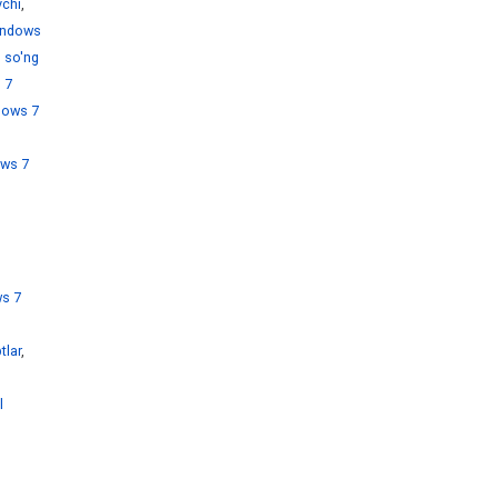
chi
,
ndows
 so'ng
 7
dows 7
ws 7
s 7
tlar
,
l