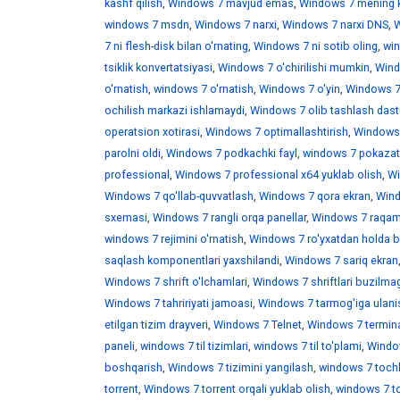
kashf qilish
,
Windows 7 mavjud emas
,
Windows 7 mening 
windows 7 msdn
,
Windows 7 narxi
,
Windows 7 narxi DNS
,
W
7 ni flesh-disk bilan o'rnating
,
Windows 7 ni sotib oling
,
win
tsiklik konvertatsiyasi
,
Windows 7 o'chirilishi mumkin
,
Wind
o'rnatish
,
windows 7 o'rnatish
,
Windows 7 o'yin
,
Windows 7 
ochilish markazi ishlamaydi
,
Windows 7 olib tashlash dast
operatsion xotirasi
,
Windows 7 optimallashtirish
,
Windows 7
parolni oldi
,
Windows 7 podkachki fayl
,
windows 7 pokazat 
professional
,
Windows 7 professional x64 yuklab olish
,
Wi
Windows 7 qo'llab-quvvatlash
,
Windows 7 qora ekran
,
Wind
sxemasi
,
Windows 7 rangli orqa panellar
,
Windows 7 raqaml
windows 7 rejimini o'rnatish
,
Windows 7 ro'yxatdan holda b
saqlash komponentlari yaxshilandi
,
Windows 7 sariq ekran
Windows 7 shrift o'lchamlari
,
Windows 7 shriftlari buzilma
Windows 7 tahririyati jamoasi
,
Windows 7 tarmog'iga ulani
etilgan tizim drayveri
,
Windows 7 Telnet
,
Windows 7 termina
paneli
,
windows 7 til tizimlari
,
windows 7 til to'plami
,
Window
boshqarish
,
Windows 7 tizimini yangilash
,
windows 7 toch
torrent
,
Windows 7 torrent orqali yuklab olish
,
windows 7 t