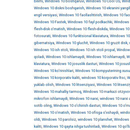
bilimi
,
Windows 10 boshqaruvi
,
Windows 10 Cool OS
,
Wind
Windows 10 diskni boshqarish
,
Windows 10 ekranini yangi
engil versiyasi
,
Windows 10 faollashtirish
,
Windows 10 faoll
Windows 10 Fastek
,
Windows 10 fayl podkachki
,
Windows 1
flesh-disk o'rnatish
,
Windows 10 flesh-diskda
,
Windows 10 f
fotosurati
,
Windows 10 funktsional klaviatura
,
Windows 10 
gibernatsiya
,
Windows 10 gluchit
,
Windows 10 gruzit disk
,
Windows 10 ish stoli
,
Windows 10 ish stoli propal
,
Windows 
qoladi
,
Windows 10 ishlamaydi
,
Windows 10 ishlamaydi
,
W
klaviatura
,
Windows 10 josuslik dasturi
,
Windows 10 josusli
Windows 10 ko'rinishlari
,
Windows 10 kompyuterining xusus
Windows 10 korporativ kaliti
,
windows 10 korporativ ltsc
,
W
yuklab olish
,
Windows 10 litsenziyasi
,
Windows 10 litsenzi
Windows 10 mahalliy tarmoq
,
Windows 10 markazi otzyvo
mikrofon ishlamaydi
,
Windows 10 narxi
,
windows 10 narxi 
sotib oling
,
Windows 10 o'chirish dasturi
,
Windows 10 o'rna
Windows 10 o'rnatish
,
Windows 10 ofisga o'xshaydi
,
windo
oldi
,
Windows 10 parolsiz
,
windows 10 planshet
,
Windows 1
kaliti
,
Windows 10 qayta ishga tushiriladi
,
Windows 10 qo'll