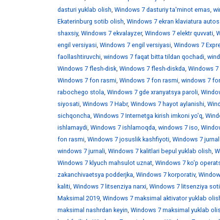
dasturi yuklab olish
,
Windows 7 dasturiy ta'minot emas
,
wi
Ekaterinburg sotib olish
,
Windows 7 ekran klaviatura auto
shaxsiy
,
Windows 7 ekvalayzer
,
Windows 7 elektr quvvati
,
W
engil versiyasi
,
Windows 7 engil versiyasi
,
Windows 7 Expr
faollashtiruvchi
,
windows 7 faqat bitta tildan qochadi
,
wind
Windows 7 flesh-disk
,
Windows 7 flesh-diskda
,
Windows 7 f
Windows 7 fon rasmi
,
Windows 7 fon rasmi
,
windows 7 fo
rabochego stola
,
Windows 7 gde xranyatsya paroli
,
Window
siyosati
,
Windows 7 Habr
,
Windows 7 hayot aylanishi
,
Wind
sichqoncha
,
Windows 7 Internetga kirish imkoni yo'q
,
Windo
ishlamaydi
,
Windows 7 ishlamoqda
,
windows 7 iso
,
Window
fon rasmi
,
Windows 7 josuslik kashfiyoti
,
Windows 7 jurnal
windows 7 jurnali
,
Windows 7 kalitlari bepul yuklab olish
,
W
Windows 7 klyuch mahsulot uznat
,
Windows 7 ko'p operats
zakanchivaetsya podderjka
,
Windows 7 korporativ
,
Windows
kaliti
,
Windows 7 litsenziya narxi
,
Windows 7 litsenziya soti
Maksimal 2019
,
Windows 7 maksimal aktivator yuklab olis
maksimal nashrdan keyin
,
Windows 7 maksimal yuklab oli