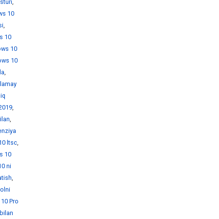
sturi
,
ws 10
si
,
s 10
ows 10
ows 10
da
,
hlamay
iq
 2019
,
ilan
,
enziya
0 ltsc
,
s 10
0 ni
atish
,
olni
10 Pro
bilan