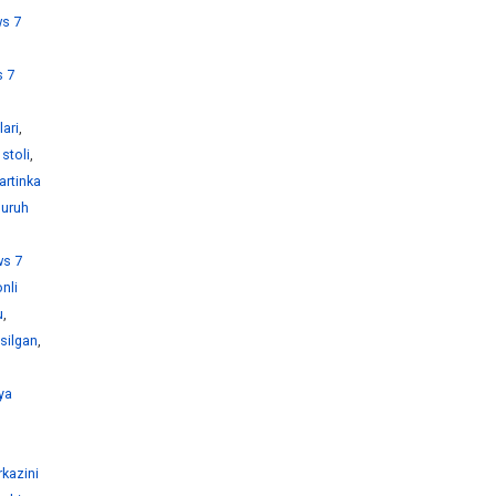
s 7
 7
ari
,
stoli
,
artinka
guruh
s 7
nli
u
,
silgan
,
ya
kazini