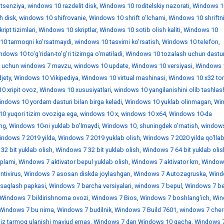
itsenziya
,
windows 10 razdelit disk
,
Windows 10 roditelskiy nazorati
,
Windows 1
h disk
,
windows 10 shifrovanie
,
Windows 10 shrift o'lchami
,
Windows 10 shriftn
ipt tizimlari
,
Windows 10 skriptlar
,
Windows 10 sotib olish kaliti
,
Windows 10
10 tarmoqni ko'rsatmaydi
,
windows 10 tasvirni ko'rsatish
,
Windows 10 telefon
,
dows 10 to'g'ridan-to'g'ri tizimga o'rnatiladi
,
Windows 10 tozalash uchun dastur
 uchun windows 7 mavzu
,
windows 10 update
,
Windows 10 versiyasi
,
Windows 
jety
,
Windows 10 Vikipediya
,
Windows 10 virtual mashinasi
,
Windows 10 x32 tor
0 xripit ovoz
,
Windows 10 xususiyatlari
,
windows 10 yangilanishini olib tashlas
ndows 10 yordam dasturi bilan birga keladi
,
Windows 10 yuklab olinmagan
,
Wi
0 yuqori tizim ovoziga ega
,
windows 10 х
,
windows 10 х64
,
Windows 10-da
ing
,
Windows 10-ni yuklab bo'lmaydi
,
Windows 10, shuningdek o'rnatish
,
window
indows 7 2019 yilda
,
Windows 7 2019 yuklab olish
,
Windows 7 2020 yilda qo'llab
32 bit yuklab olish
,
Windows 7 32 bit yuklab olish
,
Windows 7 64 bit yuklab olis
'plami
,
Windows 7 aktivator bepul yuklab olish
,
Windows 7 aktivator km
,
Window
ntivirus
,
Windows 7 asosan diskda joylashgan
,
Windows 7 Autozagruska
,
Wind
saqlash papkasi
,
Windows 7 barcha versiyalari
,
windows 7 bepul
,
Windows 7 be
Windows 7 bildirishnoma ovozi
,
Windows 7 Bios
,
Windows 7 boshlang'ich
,
Win
Windows 7 bu nima
,
Windows 7 budilnik
,
Windows 7 Build 7601
,
windows 7 che
iz tarmoq ulanishi mavjud emas
,
Windows 7 dan Windows 10 gacha
,
Windows 