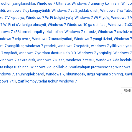
 uchun yangilanishlar
,
Windows 7 Ultimate
,
Windows 7 umumiy ko'rinishi
,
Windo
ildi
,
windows 7 uy kengaytirildi
,
Windows 7 va 2 yuklab olish
,
Windows 7 va Tub
s 7 Vikipediya
,
Windows 7 Wi-Fi belgisi yo'q
,
Windows 7 Wi-Fi yo'q
,
Windows 7 Wi
 Wi-Fi-ni o'z ichiga olmaydi
,
Windows 7 Windows 10 ga ochiladi
,
Windows 7 x3
dows 7 x86 torrent orqali yuklab olish
,
Windows 7 xatosiz
,
Windows 7 xavfsiz r
ndows 7 xrip ovoz
,
Windows 7 xususiyatlari
,
Windows 7 yangi tizimi
,
Windows 7
 7 yangiliklar
,
windows 7 yepdeit
,
windows 7 yepdeiti
,
windows 7 yillik versiyas
7 yopiladi
,
windows 7 yordam dasturi usb 3.0
,
Windows 7 yorqinligi
,
Windows 7
indows 7 zaxira disk
,
windows 7 и ssd
,
windows 7 темы
,
Windows 7-da kechiki
a ishga tushiring
,
Windows 7-ni qo'llab-quvvatlaydigan protsessorlar
,
Windows 7
ndows 7, shuningdek parol
,
Windows 7, shuningdek, uyqu rejimini o'chiring
,
Xavf
ows 7 tili
,
zaif kompyuterlar uchun windows 7
READ 