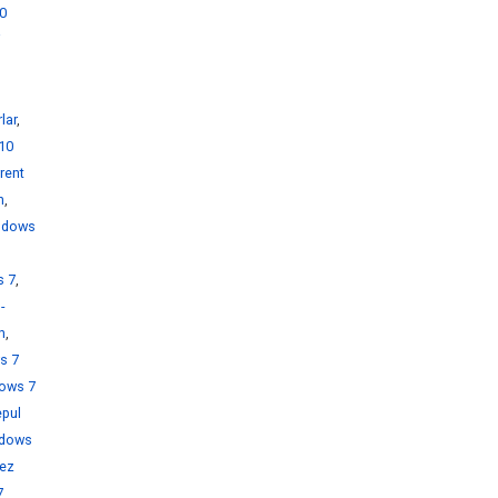
0
i
lar
,
10
rent
h
,
ndows
s 7
,
-
h
,
s 7
ows 7
pul
dows
rez
7