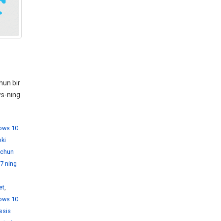
hun bir
ws-ning
dows 10
ki
 uchun
7 ning
et
,
ows 10
ssis