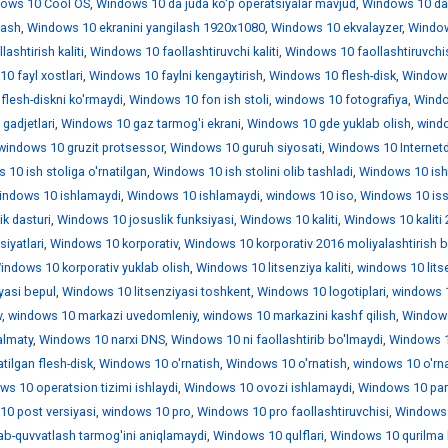
ows 10 Cool OS
,
Windows 10 da juda ko'p operatsiyalar mavjud
,
Windows 10 da
lash
,
Windows 10 ekranini yangilash 1920x1080
,
Windows 10 ekvalayzer
,
Windo
ashtirish kaliti
,
Windows 10 faollashtiruvchi kaliti
,
Windows 10 faollashtiruvchi
0 fayl xostlari
,
Windows 10 faylni kengaytirish
,
Windows 10 flesh-disk
,
Window
lesh-diskni ko'rmaydi
,
Windows 10 fon ish stoli
,
windows 10 fotografiya
,
Wind
gadjetlari
,
Windows 10 gaz tarmog'i ekrani
,
Windows 10 gde yuklab olish
,
wind
windows 10 gruzit protsessor
,
Windows 10 guruh siyosati
,
Windows 10 Internet
10 ish stoliga o'rnatilgan
,
Windows 10 ish stolini olib tashladi
,
Windows 10 is
indows 10 ishlamaydi
,
Windows 10 ishlamaydi
,
windows 10 iso
,
Windows 10 iss
k dasturi
,
Windows 10 josuslik funksiyasi
,
Windows 10 kaliti
,
Windows 10 kaliti
iyatlari
,
Windows 10 korporativ
,
Windows 10 korporativ 2016 moliyalashtirish b
indows 10 korporativ yuklab olish
,
Windows 10 litsenziya kaliti
,
windows 10 lits
yasi bepul
,
Windows 10 litsenziyasi toshkent
,
Windows 10 logotiplari
,
windows 1
v
,
windows 10 markazi uvedomleniy
,
windows 10 markazini kashf qilish
,
Window
almaty
,
Windows 10 narxi DNS
,
Windows 10 ni faollashtirib bo'lmaydi
,
Windows 1
tilgan flesh-disk
,
Windows 10 o'rnatish
,
Windows 10 o'rnatish
,
windows 10 o'rn
ws 10 operatsion tizimi ishlaydi
,
Windows 10 ovozi ishlamaydi
,
Windows 10 par
0 post versiyasi
,
windows 10 pro
,
Windows 10 pro faollashtiruvchisi
,
Windows 
ab-quvvatlash tarmog'ini aniqlamaydi
,
Windows 10 qulflari
,
Windows 10 qurilma 