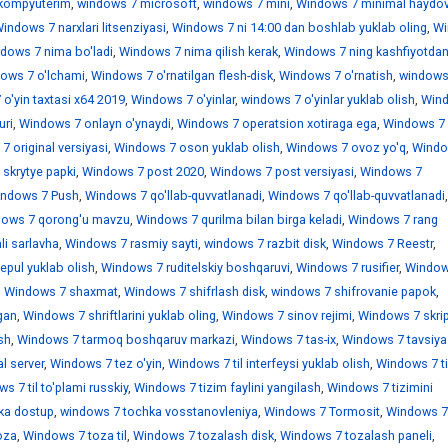
kompyuterim
,
windows 7 microsoft
,
windows 7 mini
,
Windows 7 minimal haydov
indows 7 narxlari litsenziyasi
,
Windows 7 ni 14:00 dan boshlab yuklab oling
,
Wi
dows 7 nima bo'ladi
,
Windows 7 nima qilish kerak
,
Windows 7 ning kashfiyotdan
ows 7 o'lchami
,
Windows 7 o'rnatilgan flesh-disk
,
Windows 7 o'rnatish
,
windows
o'yin taxtasi x64 2019
,
Windows 7 o'yinlar
,
windows 7 o'yinlar yuklab olish
,
Win
uri
,
Windows 7 onlayn o'ynaydi
,
Windows 7 operatsion xotiraga ega
,
Windows 7
 original versiyasi
,
Windows 7 oson yuklab olish
,
Windows 7 ovoz yo'q
,
Windo
skrytye papki
,
Windows 7 post 2020
,
Windows 7 post versiyasi
,
Windows 7
ndows 7 Push
,
Windows 7 qo'llab-quvvatlanadi
,
Windows 7 qo'llab-quvvatlanadi
,
ows 7 qorong'u mavzu
,
Windows 7 qurilma bilan birga keladi
,
Windows 7 rang
i sarlavha
,
Windows 7 rasmiy sayti
,
windows 7 razbit disk
,
Windows 7 Reestr
,
epul yuklab olish
,
Windows 7 ruditelskiy boshqaruvi
,
Windows 7 rusifier
,
Window
,
Windows 7 shaxmat
,
Windows 7 shifrlash disk
,
windows 7 shifrovanie papok
,
gan
,
Windows 7 shriftlarini yuklab oling
,
Windows 7 sinov rejimi
,
Windows 7 skrip
sh
,
Windows 7 tarmoq boshqaruv markazi
,
Windows 7 tas-ix
,
Windows 7 tavsiya
l server
,
Windows 7 tez o'yin
,
Windows 7 til interfeysi yuklab olish
,
Windows 7 ti
s 7 til to'plami russkiy
,
Windows 7 tizim faylini yangilash
,
Windows 7 tizimini
ka dostup
,
windows 7 tochka vosstanovleniya
,
Windows 7 Tormosit
,
Windows 7
oza
,
Windows 7 toza til
,
Windows 7 tozalash disk
,
Windows 7 tozalash paneli
,