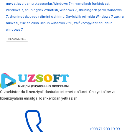
quvvatlaydigan protsessorlar
,
Windows 7-ni yangilash funktsiyasi
,
Windows 7, shuningdek o'rnatish
,
Windows 7, shuningdek parol
,
Windows
7, shuningdek, uyqu rejimini o'chiring
,
Xavfsizlik rejimida Windows 7 zaxira
nusxasi
,
Yuklab olish uchun windows 7 tili
,
zaif kompyuterlar uchun
windows 7
READ MORE...
Oʻzbekistonda litsenziyali dasturlar internet-doʻkoni. Onlayn toʻlov va
litsenziyalarni emailga Toshkentdan yetkazish.
+998 71 200 19 99