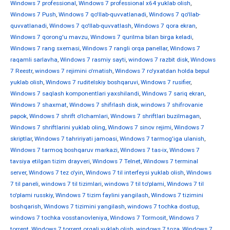
Windows 7 professional
,
Windows 7 professional x64 yuklab olish
,
Windows 7 Push
,
Windows 7 qo'llab-quvvatlanadi
,
Windows 7 qo'llab-
quvvatlanadi
,
Windows 7 qo'llab-quvvatlash
,
Windows 7 qora ekran
,
Windows 7 qorong'u mavzu
,
Windows 7 qurilma bilan birga keladi
,
Windows 7 rang sxemasi
,
Windows 7 rangli orqa panellar
,
Windows 7
raqamli sarlavha
,
Windows 7 rasmiy sayti
,
windows 7 razbit disk
,
Windows
7 Reestr
,
windows 7 rejimini o'rnatish
,
Windows 7 ro'yxatdan holda bepul
yuklab olish
,
Windows 7 ruditelskiy boshqaruvi
,
Windows 7 rusifier
,
Windows 7 saqlash komponentlari yaxshilandi
,
Windows 7 sariq ekran
,
Windows 7 shaxmat
,
Windows 7 shifrlash disk
,
windows 7 shifrovanie
papok
,
Windows 7 shrift o'lchamlari
,
Windows 7 shriftlari buzilmagan
,
Windows 7 shriftlarini yuklab oling
,
Windows 7 sinov rejimi
,
Windows 7
skriptlar
,
Windows 7 tahririyati jamoasi
,
Windows 7 tarmog'iga ulanish
,
Windows 7 tarmoq boshqaruv markazi
,
Windows 7 tas-ix
,
Windows 7
tavsiya etilgan tizim drayveri
,
Windows 7 Telnet
,
Windows 7 terminal
server
,
Windows 7 tez o'yin
,
Windows 7 til interfeysi yuklab olish
,
Windows
7 til paneli
,
windows 7 til tizimlari
,
windows 7 til to'plami
,
Windows 7 til
to'plami russkiy
,
Windows 7 tizim faylini yangilash
,
Windows 7 tizimini
boshqarish
,
Windows 7 tizimini yangilash
,
windows 7 tochka dostup
,
windows 7 tochka vosstanovleniya
,
Windows 7 Tormosit
,
Windows 7
torrent
,
Windows 7 torrent orqali yuklab olish
,
windows 7 toza
,
Windows 7