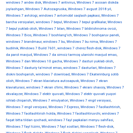
windows 7 andex disk
,
Windows 7 antivirus
,
Windows 7 asosan diskda
joylashgan
,
Windows 7 Autozagruska
,
Windows 7 avgust 2018 yil
,
Windows 7 avtologi
,
windows 7 avtomobil saqlash papkasi
,
Windows 7
barcha versiyalari
,
windows 7 bepul
,
Windows 7 bepul grafikalar
,
Windows
7 bepul yuklab olish
,
Windows 7 bilan
,
Windows 7 bildirishnoma ovozi
,
Windows 7 Bios
,
Windows 7 boshlang'ich
,
Windows 7 boshqaruv paneli
,
windows 7 brandmaur
,
windows 7 bu
,
Windows 7 bu nima
,
Windows 7
budilnik
,
Windows 7 Build 7601
,
windows 7 cherez flesh-disk
,
Windows 7
da parol mavjud
,
Windows 7 da simsiz tarmoq ulanishi mavjud emas
,
Windows 7 dan Windows 10 gacha
,
Windows 7 dasturi yuklab olish
,
Windows 7 dasturiy ta'minot emas
,
windows 7 dasturlari
,
Windows 7
diskni boshqarish
,
windows 7 download
,
Windows 7 Ekaterinburg sotib
olish
,
Windows 7 ekran klaviatura autosapusk
,
Windows 7 ekran
klaviaturasi
,
windows 7 ekran o'limi
,
Windows 7 ekrani shaxsiy
,
Windows 7
ekvalayzer
,
Windows 7 elektr quvvati
,
Windows 7 elektr quvvati yuqori
ishlab chiqarish
,
Windows 7 emulyatori
,
Windows 7 engil versiyasi
,
Windows 7 engil versiyasi
,
Windows 7 Express
,
Windows 7 faollashtirish
,
Windows 7 faollashtirish holda
,
Windows 7 faollashtiruvchi
,
windows 7
faqat bitta tildan qochadi
,
windows 7 fayl papkalari menyu sahifasi
,
Windows 7 fayl tizimi
,
Windows 7 fayl xostlari
,
Windows 7 flesh-disk
,