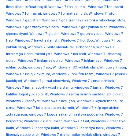
Windows 7 flesh-diskda
,
Windows 7 flesh-diskini yangilash
,
Windows 7
flesh-diskni ko'rsatmaydi
,
Windows 7 fon ish stoli
,
Windows 7 fon rasmi
,
Windows 7 fon rasmi
,
windows 7 formatlash disk
,
Windows 7 foto
,
Windows 7 gadjetlari
,
Windows 7 gde xranitsya kartinka rabochego stola
,
Windows 7 gde xranyatsya paroli
,
Windows 7 gde yuklab olish
,
windows 7
gipernaziyasi
,
Windows 7 gluchit
,
Windows 7 guruh siyosati
,
Windows 7
Habr
,
Windows 7 hayot aylanishi
,
Windows 7 Hot Spot
,
Windows 7 hozir
yuklab oling
,
Windows 7 ikkita klaviaturali sichqoncha
,
Windows 7
Internetga kirish imkoni yo'q
,
Windows 7 ish stoli
,
Windows 7 ishlamay
qoladi
,
Windows 7 ishlamay qoladi
,
Windows 7 ishlamaydi
,
Windows 7
ishlamoqda
,
windows 7 iso
,
Windows 7 ISO yuklab olish
,
Windows 7 issiq
,
Windows 7 issiq klaviatura
,
Windows 7 jonli fon rasmi
,
Windows 7 josuslik
kashfiyoti
,
Windows 7 jurnal obnovleniy
,
Windows 7 jurnal oshibok
,
Windows 7 jurnal sobytiy vxod v sistemu
,
windows 7 jurnali
,
Windows 7
kalitlari bepul yuklab olish
,
Windows 7 kalitni rasmiy saytdan sotib oling
,
windows 7 kashfiyoti
,
Windows 7 kesilgan
,
Windows 7 klyuch mahsulot
uznat
,
Windows 7 ko'p operatsion tizimdir
,
Windows 7 ko'p operatsion
xotiraga ega
,
windows 7 kogda zakanchivaetsya podderjka
,
Windows 7
korporativ
,
Windows 7 kuchli ekran
,
Windows 7 Lait
,
Windows 7 litsenziya
kaliti
,
Windows 7 litsenziya kaliti
,
Windows 7 litsenziya narxi
,
Windows 7
litsenziya sotib olish
,
Windows 7 ma'lumotlar yuklab olish
,
windows 7