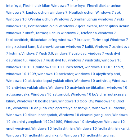
interfeysi
,
Fleshli disk bilan Windows 7 interfeysi
,
Fleshli disklar uchun
Windows 7
,
Laptop uchun windows 7
,
Noutbuk uchun Windows 7 yoki
Windows 10
,
O'yinlar uchun Windows 7
,
o'yinlar uchun windows 7 yoki
windows 10
,
Portlashdan oldin Windows 7 qora ekrani
,
Tahrir qilish uchun
windows 7 shrift
,
Tarmoq uchun windows 7
,
Telefonda Windows 7
faollashtirish
,
tiklashdan so'ng windows 7 brauzeri
,
Tizimdagi Windows 7
ning xotirasi kam
,
Ustanovki uchun windows 7 kaliti
,
Vindovs 7 .c
,
vindovs
7 kstrim
,
Vindovs 7 Yusb 3.0
,
vindovs 7 yusb dvd
,
vindovs 7 yusb dvd
daunload tul
,
vindovs 7 yusb dvd tul
,
vindovs 7 yusb tuls
,
windows 10
,
windows 10 10.1
,
windows 10 10.1 inch tablet
,
windows 10 10.1 tablet
,
windows 10 1909
,
windows 10 activator
,
windows 10 ajoyib to'plami
,
Windows 10 aktivator bepul yuklab olish
,
Windows 10 antivirus
,
Windows
10 antivirus yuklab olish
,
Windows 10 arxivlash sertifikatlari
,
windows 10
autosagruska
,
Windows 10 avtomobil
,
Windows 10 bo'yicha mutaxassis
bilimi
,
Windows 10 boshqaruvi
,
Windows 10 Cool OS
,
Windows 10 Cool
OS
,
Windows 10 da juda ko'p operatsiyalar mavjud
,
Windows 10 dasturi
,
Windows 10 diskni boshqarish
,
Windows 10 ekranini yangilash
,
Windows
10 ekranini yangilash 1920x1080
,
Windows 10 ekvalayzer
,
Windows 10
engil versiyasi
,
Windows 10 faollashtirish
,
Windows 10 faollashtirish kaliti
,
Windows 10 faollashtiruvchi kaliti
,
Windows 10 faollashtiruvchisi
,