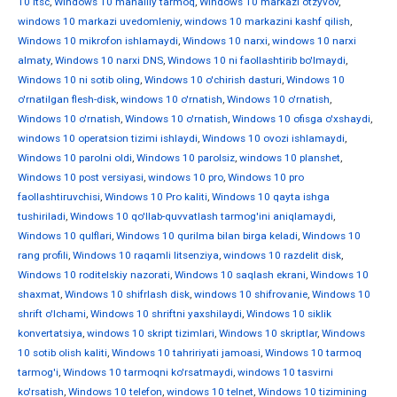
10 ltsc
,
Windows 10 mahalliy tarmoq
,
Windows 10 markazi otzyvov
,
windows 10 markazi uvedomleniy
,
windows 10 markazini kashf qilish
,
Windows 10 mikrofon ishlamaydi
,
Windows 10 narxi
,
windows 10 narxi
almaty
,
Windows 10 narxi DNS
,
Windows 10 ni faollashtirib bo'lmaydi
,
Windows 10 ni sotib oling
,
Windows 10 o'chirish dasturi
,
Windows 10
o'rnatilgan flesh-disk
,
windows 10 o'rnatish
,
Windows 10 o'rnatish
,
Windows 10 o'rnatish
,
Windows 10 o'rnatish
,
Windows 10 ofisga o'xshaydi
,
windows 10 operatsion tizimi ishlaydi
,
Windows 10 ovozi ishlamaydi
,
Windows 10 parolni oldi
,
Windows 10 parolsiz
,
windows 10 planshet
,
Windows 10 post versiyasi
,
windows 10 pro
,
Windows 10 pro
faollashtiruvchisi
,
Windows 10 Pro kaliti
,
Windows 10 qayta ishga
tushiriladi
,
Windows 10 qo'llab-quvvatlash tarmog'ini aniqlamaydi
,
Windows 10 qulflari
,
Windows 10 qurilma bilan birga keladi
,
Windows 10
rang profili
,
Windows 10 raqamli litsenziya
,
windows 10 razdelit disk
,
Windows 10 roditelskiy nazorati
,
Windows 10 saqlash ekrani
,
Windows 10
shaxmat
,
Windows 10 shifrlash disk
,
windows 10 shifrovanie
,
Windows 10
shrift o'lchami
,
Windows 10 shriftni yaxshilaydi
,
Windows 10 siklik
konvertatsiya
,
windows 10 skript tizimlari
,
Windows 10 skriptlar
,
Windows
10 sotib olish kaliti
,
Windows 10 tahririyati jamoasi
,
Windows 10 tarmoq
tarmog'i
,
Windows 10 tarmoqni ko'rsatmaydi
,
windows 10 tasvirni
ko'rsatish
,
Windows 10 telefon
,
windows 10 telnet
,
Windows 10 tizimining