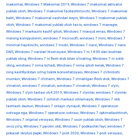
maksimal
,
Windows 7 Maksimal 2019
,
Windows 7 maksimal aktivator
yuklab olish
,
Windows 7 maksimal faollashtiruvchi
,
Windows 7 maksimal
kaliti
,
Windows 7 maksimal nashrdan keyin
,
Windows 7 maksimal yuklab
olish
,
Windows 7 maksimal yuklab olish tas-ix
,
windows 7 manager
,
Windows 7 markazini kashf qilish
,
Windows 7 mavjud emas
,
Windows 7
mening kompyuterim
,
windows 7 microsoft
,
windows 7 mini
,
Windows 7
minimal haydovchi
,
windows 7 msdn
,
Windows 7 narxi
,
Windows 7 narxi
DNS
,
Windows 7 narxlari litsenziyasi
,
Windows 7 ni 14:00 dan boshlab
yuklab oling
,
Windows 7 ni flesh-disk bilan o'rnating
,
Windows 7 ni sotib
oling
,
windows 7 nima bo'ladi
,
Windows 7 nima qilish kerak
,
Windows 7
ning kashfiyotdan so'ng tsiklik konvertatsiyasi
,
Windows 7 o'chirilishi
mumkin
,
Windows 7 o'lchami
,
Windows 7 o'rnatilgan flesh-disk
,
Windows 7
o'rnatish
,
windows 7 o'rnatish
,
windows 7 o'rnatish
,
Windows 7 o'yin
,
Windows 7 o'yin taxtasi x64 2019
,
Windows 7 o'yinlar
,
windows 7 o'yinlar
yuklab olish
,
Windows 7 ochilish markazi ishlamaydi
,
Windows 7 olib
tashlash dasturi
,
Windows 7 onlayn o'ynaydi
,
Windows 7 operatsion
xotiraga ega
,
Windows 7 operatsion xotirasi
,
Windows 7 optimallashtirish
,
Windows 7 original versiyasi
,
Windows 7 oson yuklab olish
,
Windows 7
ovoz yo'q
,
Windows 7 parolni oldi
,
Windows 7 podkachki fayl
,
windows 7
pokazat skrytye papki
,
Windows 7 post 2020
,
Windows 7 post versiyasi
,