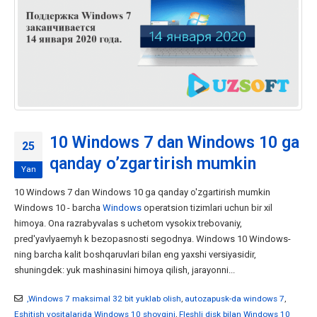
10 Windows 7 dan Windows 10 ga
25
qanday o’zgartirish mumkin
Yan
10 Windows 7 dan Windows 10 ga qanday o'zgartirish mumkin
Windows 10 - barcha
Windows
operatsion tizimlari uchun bir xil
himoya. Ona razrabyvalas s uchetom vysokix trebovaniy,
pred'yavlyaemyh k bezopasnosti segodnya. Windows 10 Windows-
ning barcha kalit boshqaruvlari bilan eng yaxshi versiyasidir,
shuningdek: yuk mashinasini himoya qilish, jarayonni...
,Windows 7 maksimal 32 bit yuklab olish
,
autozapusk-da windows 7
,
Eshitish vositalarida Windows 10 shovqini
,
Fleshli disk bilan Windows 10