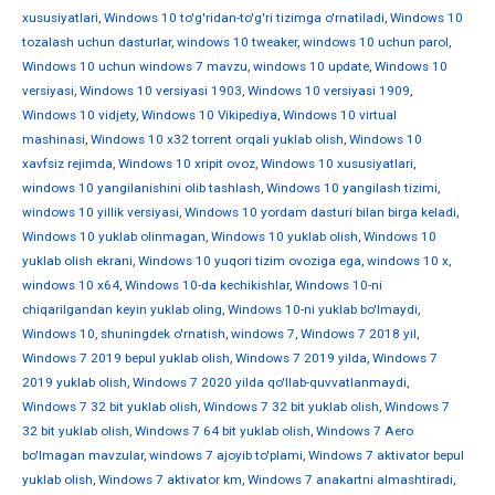
xususiyatlari
,
Windows 10 to'g'ridan-to'g'ri tizimga o'rnatiladi
,
Windows 10
tozalash uchun dasturlar
,
windows 10 tweaker
,
windows 10 uchun parol
,
Windows 10 uchun windows 7 mavzu
,
windows 10 update
,
Windows 10
versiyasi
,
Windows 10 versiyasi 1903
,
Windows 10 versiyasi 1909
,
Windows 10 vidjety
,
Windows 10 Vikipediya
,
Windows 10 virtual
mashinasi
,
Windows 10 x32 torrent orqali yuklab olish
,
Windows 10
xavfsiz rejimda
,
Windows 10 xripit ovoz
,
Windows 10 xususiyatlari
,
windows 10 yangilanishini olib tashlash
,
Windows 10 yangilash tizimi
,
windows 10 yillik versiyasi
,
Windows 10 yordam dasturi bilan birga keladi
,
Windows 10 yuklab olinmagan
,
Windows 10 yuklab olish
,
Windows 10
yuklab olish ekrani
,
Windows 10 yuqori tizim ovoziga ega
,
windows 10 х
,
windows 10 х64
,
Windows 10-da kechikishlar
,
Windows 10-ni
chiqarilgandan keyin yuklab oling
,
Windows 10-ni yuklab bo'lmaydi
,
Windows 10, shuningdek o'rnatish
,
windows 7
,
Windows 7 2018 yil
,
Windows 7 2019 bepul yuklab olish
,
Windows 7 2019 yilda
,
Windows 7
2019 yuklab olish
,
Windows 7 2020 yilda qo'llab-quvvatlanmaydi
,
Windows 7 32 bit yuklab olish
,
Windows 7 32 bit yuklab olish
,
Windows 7
32 bit yuklab olish
,
Windows 7 64 bit yuklab olish
,
Windows 7 Aero
bo'lmagan mavzular
,
windows 7 ajoyib to'plami
,
Windows 7 aktivator bepul
yuklab olish
,
Windows 7 aktivator km
,
Windows 7 anakartni almashtiradi
,