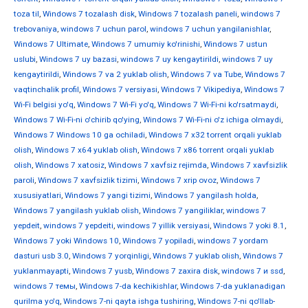
toza til
,
Windows 7 tozalash disk
,
Windows 7 tozalash paneli
,
windows 7
trebovaniya
,
windows 7 uchun parol
,
windows 7 uchun yangilanishlar
,
Windows 7 Ultimate
,
Windows 7 umumiy ko'rinishi
,
Windows 7 ustun
uslubi
,
Windows 7 uy bazasi
,
windows 7 uy kengaytirildi
,
windows 7 uy
kengaytirildi
,
Windows 7 va 2 yuklab olish
,
Windows 7 va Tube
,
Windows 7
vaqtinchalik profil
,
Windows 7 versiyasi
,
Windows 7 Vikipediya
,
Windows 7
Wi-Fi belgisi yo'q
,
Windows 7 Wi-Fi yo'q
,
Windows 7 Wi-Fi-ni ko'rsatmaydi
,
Windows 7 Wi-Fi-ni o'chirib qo'ying
,
Windows 7 Wi-Fi-ni o'z ichiga olmaydi
,
Windows 7 Windows 10 ga ochiladi
,
Windows 7 x32 torrent orqali yuklab
olish
,
Windows 7 x64 yuklab olish
,
Windows 7 x86 torrent orqali yuklab
olish
,
Windows 7 xatosiz
,
Windows 7 xavfsiz rejimda
,
Windows 7 xavfsizlik
paroli
,
Windows 7 xavfsizlik tizimi
,
Windows 7 xrip ovoz
,
Windows 7
xususiyatlari
,
Windows 7 yangi tizimi
,
Windows 7 yangilash holda
,
Windows 7 yangilash yuklab olish
,
Windows 7 yangiliklar
,
windows 7
yepdeit
,
windows 7 yepdeiti
,
windows 7 yillik versiyasi
,
Windows 7 yoki 8.1
,
Windows 7 yoki Windows 10
,
Windows 7 yopiladi
,
windows 7 yordam
dasturi usb 3.0
,
Windows 7 yorqinligi
,
Windows 7 yuklab olish
,
Windows 7
yuklanmayapti
,
Windows 7 yusb
,
Windows 7 zaxira disk
,
windows 7 и ssd
,
windows 7 темы
,
Windows 7-da kechikishlar
,
Windows 7-da yuklanadigan
qurilma yo'q
,
Windows 7-ni qayta ishga tushiring
,
Windows 7-ni qo'llab-