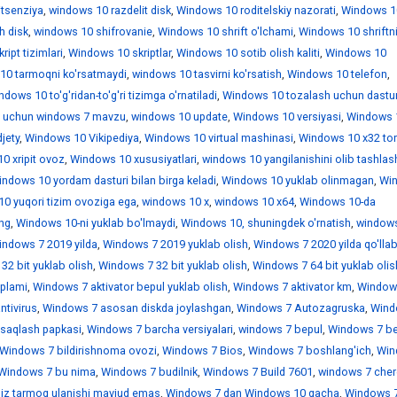
itsenziya
,
windows 10 razdelit disk
,
Windows 10 roditelskiy nazorati
,
Windows 1
h disk
,
windows 10 shifrovanie
,
Windows 10 shrift o'lchami
,
Windows 10 shriftn
ipt tizimlari
,
Windows 10 skriptlar
,
Windows 10 sotib olish kaliti
,
Windows 10
10 tarmoqni ko'rsatmaydi
,
windows 10 tasvirni ko'rsatish
,
Windows 10 telefon
,
dows 10 to'g'ridan-to'g'ri tizimga o'rnatiladi
,
Windows 10 tozalash uchun dastur
 uchun windows 7 mavzu
,
windows 10 update
,
Windows 10 versiyasi
,
Windows 
jety
,
Windows 10 Vikipediya
,
Windows 10 virtual mashinasi
,
Windows 10 x32 tor
0 xripit ovoz
,
Windows 10 xususiyatlari
,
windows 10 yangilanishini olib tashlas
ndows 10 yordam dasturi bilan birga keladi
,
Windows 10 yuklab olinmagan
,
Wi
0 yuqori tizim ovoziga ega
,
windows 10 х
,
windows 10 х64
,
Windows 10-da
ing
,
Windows 10-ni yuklab bo'lmaydi
,
Windows 10, shuningdek o'rnatish
,
window
indows 7 2019 yilda
,
Windows 7 2019 yuklab olish
,
Windows 7 2020 yilda qo'llab
32 bit yuklab olish
,
Windows 7 32 bit yuklab olish
,
Windows 7 64 bit yuklab olis
'plami
,
Windows 7 aktivator bepul yuklab olish
,
Windows 7 aktivator km
,
Window
ntivirus
,
Windows 7 asosan diskda joylashgan
,
Windows 7 Autozagruska
,
Wind
saqlash papkasi
,
Windows 7 barcha versiyalari
,
windows 7 bepul
,
Windows 7 be
Windows 7 bildirishnoma ovozi
,
Windows 7 Bios
,
Windows 7 boshlang'ich
,
Win
Windows 7 bu nima
,
Windows 7 budilnik
,
Windows 7 Build 7601
,
windows 7 che
iz tarmoq ulanishi mavjud emas
,
Windows 7 dan Windows 10 gacha
,
Windows 