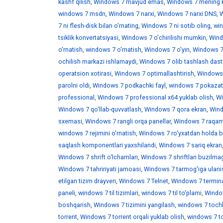
kashf qilish
,
Windows 7 mavjud emas
,
Windows 7 mening 
windows 7 msdn
,
Windows 7 narxi
,
Windows 7 narxi DNS
,
W
7 ni flesh-disk bilan o'rnating
,
Windows 7 ni sotib oling
,
win
tsiklik konvertatsiyasi
,
Windows 7 o'chirilishi mumkin
,
Wind
o'rnatish
,
windows 7 o'rnatish
,
Windows 7 o'yin
,
Windows 7 
ochilish markazi ishlamaydi
,
Windows 7 olib tashlash dast
operatsion xotirasi
,
Windows 7 optimallashtirish
,
Windows 7
parolni oldi
,
Windows 7 podkachki fayl
,
windows 7 pokazat 
professional
,
Windows 7 professional x64 yuklab olish
,
Wi
Windows 7 qo'llab-quvvatlash
,
Windows 7 qora ekran
,
Wind
sxemasi
,
Windows 7 rangli orqa panellar
,
Windows 7 raqaml
windows 7 rejimini o'rnatish
,
Windows 7 ro'yxatdan holda b
saqlash komponentlari yaxshilandi
,
Windows 7 sariq ekran
Windows 7 shrift o'lchamlari
,
Windows 7 shriftlari buzilma
Windows 7 tahririyati jamoasi
,
Windows 7 tarmog'iga ulani
etilgan tizim drayveri
,
Windows 7 Telnet
,
Windows 7 termina
paneli
,
windows 7 til tizimlari
,
windows 7 til to'plami
,
Window
boshqarish
,
Windows 7 tizimini yangilash
,
windows 7 toch
torrent
,
Windows 7 torrent orqali yuklab olish
,
windows 7 t