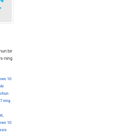
hun bir
ws-ning
dows 10
ki
 uchun
7 ning
et
,
ows 10
ssis