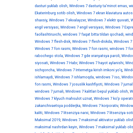
dasturi yuklab olish
,
Windows 7 dasturiy ta'minot emas
,
wi
Ekaterinburg sotib olish
,
Windows 7 ekran klaviatura auto
shaxsiy
,
Windows 7 ekvalayzer
,
Windows 7 elektr quvvati
,
W
engil versiyasi
,
Windows 7 engil versiyasi
,
Windows 7 Expr
faollashtiruvchi
,
windows 7 faqat bitta tildan qochadi
,
wind
Windows 7 flesh-disk
,
Windows 7 flesh-diskda
,
Windows 7 f
Windows 7 fon rasmi
,
Windows 7 fon rasmi
,
windows 7 fo
rabochego stola
,
Windows 7 gde xranyatsya paroli
,
Window
siyosati
,
Windows 7 Habr
,
Windows 7 hayot aylanishi
,
Wind
sichqoncha
,
Windows 7 Internetga kirish imkoni yo'q
,
Windo
ishlamaydi
,
Windows 7 ishlamoqda
,
windows 7 iso
,
Window
fon rasmi
,
Windows 7 josuslik kashfiyoti
,
Windows 7 jurnal
windows 7 jurnali
,
Windows 7 kalitlari bepul yuklab olish
,
W
Windows 7 klyuch mahsulot uznat
,
Windows 7 ko'p operats
zakanchivaetsya podderjka
,
Windows 7 korporativ
,
Windows
kaliti
,
Windows 7 litsenziya narxi
,
Windows 7 litsenziya soti
Maksimal 2019
,
Windows 7 maksimal aktivator yuklab olis
maksimal nashrdan keyin
,
Windows 7 maksimal yuklab oli