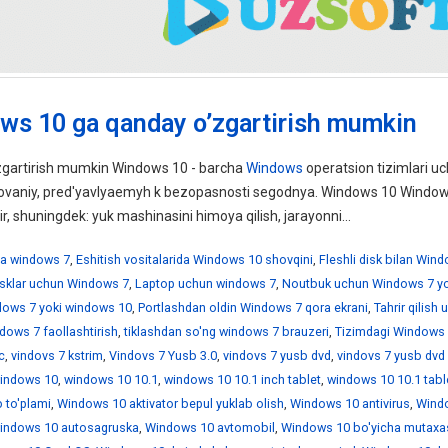
ws 10 ga qanday o’zgartirish mumkin
gartirish mumkin Windows 10 - barcha
Windows
operatsion tizimlari uc
ebovaniy, pred'yavlyaemyh k bezopasnosti segodnya. Windows 10 Windo
ir, shuningdek: yuk mashinasini himoya qilish, jarayonni...
a windows 7
,
Eshitish vositalarida Windows 10 shovqini
,
Fleshli disk bilan Win
disklar uchun Windows 7
,
Laptop uchun windows 7
,
Noutbuk uchun Windows 7 yo
ndows 7 yoki windows 10
,
Portlashdan oldin Windows 7 qora ekrani
,
Tahrir qilish
dows 7 faollashtirish
,
tiklashdan so'ng windows 7 brauzeri
,
Tizimdagi Windows 
c
,
vindovs 7 kstrim
,
Vindovs 7 Yusb 3.0
,
vindovs 7 yusb dvd
,
vindovs 7 yusb dvd
indows 10
,
windows 10 10.1
,
windows 10 10.1 inch tablet
,
windows 10 10.1 tabl
 to'plami
,
Windows 10 aktivator bepul yuklab olish
,
Windows 10 antivirus
,
Wind
indows 10 autosagruska
,
Windows 10 avtomobil
,
Windows 10 bo'yicha mutaxa