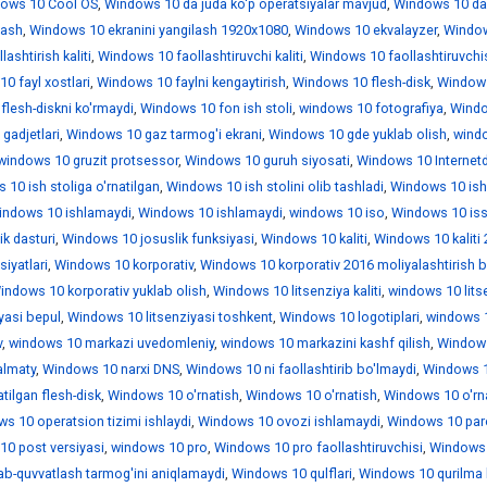
ows 10 Cool OS
,
Windows 10 da juda ko'p operatsiyalar mavjud
,
Windows 10 da
lash
,
Windows 10 ekranini yangilash 1920x1080
,
Windows 10 ekvalayzer
,
Windo
ashtirish kaliti
,
Windows 10 faollashtiruvchi kaliti
,
Windows 10 faollashtiruvchi
0 fayl xostlari
,
Windows 10 faylni kengaytirish
,
Windows 10 flesh-disk
,
Window
lesh-diskni ko'rmaydi
,
Windows 10 fon ish stoli
,
windows 10 fotografiya
,
Wind
gadjetlari
,
Windows 10 gaz tarmog'i ekrani
,
Windows 10 gde yuklab olish
,
wind
windows 10 gruzit protsessor
,
Windows 10 guruh siyosati
,
Windows 10 Internet
10 ish stoliga o'rnatilgan
,
Windows 10 ish stolini olib tashladi
,
Windows 10 is
indows 10 ishlamaydi
,
Windows 10 ishlamaydi
,
windows 10 iso
,
Windows 10 iss
k dasturi
,
Windows 10 josuslik funksiyasi
,
Windows 10 kaliti
,
Windows 10 kaliti
iyatlari
,
Windows 10 korporativ
,
Windows 10 korporativ 2016 moliyalashtirish b
indows 10 korporativ yuklab olish
,
Windows 10 litsenziya kaliti
,
windows 10 lits
yasi bepul
,
Windows 10 litsenziyasi toshkent
,
Windows 10 logotiplari
,
windows 1
v
,
windows 10 markazi uvedomleniy
,
windows 10 markazini kashf qilish
,
Window
almaty
,
Windows 10 narxi DNS
,
Windows 10 ni faollashtirib bo'lmaydi
,
Windows 1
tilgan flesh-disk
,
Windows 10 o'rnatish
,
Windows 10 o'rnatish
,
Windows 10 o'rn
s 10 operatsion tizimi ishlaydi
,
Windows 10 ovozi ishlamaydi
,
Windows 10 par
0 post versiyasi
,
windows 10 pro
,
Windows 10 pro faollashtiruvchisi
,
Windows 
ab-quvvatlash tarmog'ini aniqlamaydi
,
Windows 10 qulflari
,
Windows 10 qurilma 