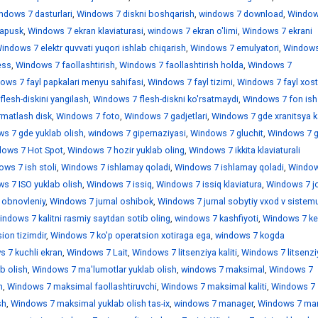
ndows 7 dasturlari
,
Windows 7 diskni boshqarish
,
windows 7 download
,
Window
sapusk
,
Windows 7 ekran klaviaturasi
,
windows 7 ekran o'limi
,
Windows 7 ekrani
indows 7 elektr quvvati yuqori ishlab chiqarish
,
Windows 7 emulyatori
,
Windows
ess
,
Windows 7 faollashtirish
,
Windows 7 faollashtirish holda
,
Windows 7
ows 7 fayl papkalari menyu sahifasi
,
Windows 7 fayl tizimi
,
Windows 7 fayl xostl
lesh-diskini yangilash
,
Windows 7 flesh-diskni ko'rsatmaydi
,
Windows 7 fon ish 
rmatlash disk
,
Windows 7 foto
,
Windows 7 gadjetlari
,
Windows 7 gde xranitsya k
s 7 gde yuklab olish
,
windows 7 gipernaziyasi
,
Windows 7 gluchit
,
Windows 7 
ows 7 Hot Spot
,
Windows 7 hozir yuklab oling
,
Windows 7 ikkita klaviaturali
ws 7 ish stoli
,
Windows 7 ishlamay qoladi
,
Windows 7 ishlamay qoladi
,
Window
s 7 ISO yuklab olish
,
Windows 7 issiq
,
Windows 7 issiq klaviatura
,
Windows 7 jo
 obnovleniy
,
Windows 7 jurnal oshibok
,
Windows 7 jurnal sobytiy vxod v sistem
indows 7 kalitni rasmiy saytdan sotib oling
,
windows 7 kashfiyoti
,
Windows 7 ke
ion tizimdir
,
Windows 7 ko'p operatsion xotiraga ega
,
windows 7 kogda
 7 kuchli ekran
,
Windows 7 Lait
,
Windows 7 litsenziya kaliti
,
Windows 7 litsenzi
b olish
,
Windows 7 ma'lumotlar yuklab olish
,
windows 7 maksimal
,
Windows 7
h
,
Windows 7 maksimal faollashtiruvchi
,
Windows 7 maksimal kaliti
,
Windows 7
sh
,
Windows 7 maksimal yuklab olish tas-ix
,
windows 7 manager
,
Windows 7 mar