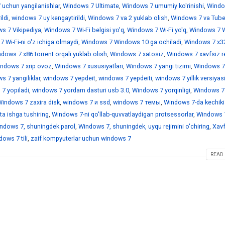
 uchun yangilanishlar
,
Windows 7 Ultimate
,
Windows 7 umumiy ko'rinishi
,
Windo
ildi
,
windows 7 uy kengaytirildi
,
Windows 7 va 2 yuklab olish
,
Windows 7 va Tub
s 7 Vikipediya
,
Windows 7 Wi-Fi belgisi yo'q
,
Windows 7 Wi-Fi yo'q
,
Windows 7 Wi
 Wi-Fi-ni o'z ichiga olmaydi
,
Windows 7 Windows 10 ga ochiladi
,
Windows 7 x3
dows 7 x86 torrent orqali yuklab olish
,
Windows 7 xatosiz
,
Windows 7 xavfsiz r
ndows 7 xrip ovoz
,
Windows 7 xususiyatlari
,
Windows 7 yangi tizimi
,
Windows 7
 7 yangiliklar
,
windows 7 yepdeit
,
windows 7 yepdeiti
,
windows 7 yillik versiyas
7 yopiladi
,
windows 7 yordam dasturi usb 3.0
,
Windows 7 yorqinligi
,
Windows 7
indows 7 zaxira disk
,
windows 7 и ssd
,
windows 7 темы
,
Windows 7-da kechiki
a ishga tushiring
,
Windows 7-ni qo'llab-quvvatlaydigan protsessorlar
,
Windows 7
ndows 7, shuningdek parol
,
Windows 7, shuningdek, uyqu rejimini o'chiring
,
Xavf
ows 7 tili
,
zaif kompyuterlar uchun windows 7
READ 