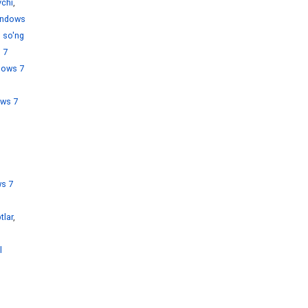
chi
,
ndows
 so'ng
 7
dows 7
ws 7
s 7
tlar
,
l