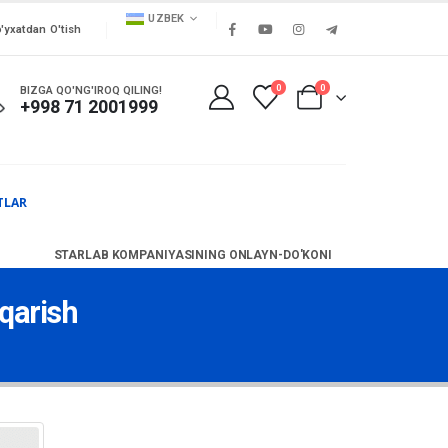
UZBEK
'yxatdan O'tish
0
0
BIZGA QO'NG'IROQ QILING!
+998 71 2001999
TLAR
STARLAB KOMPANIYASINING ONLAYN-DO'KONI
iqarish