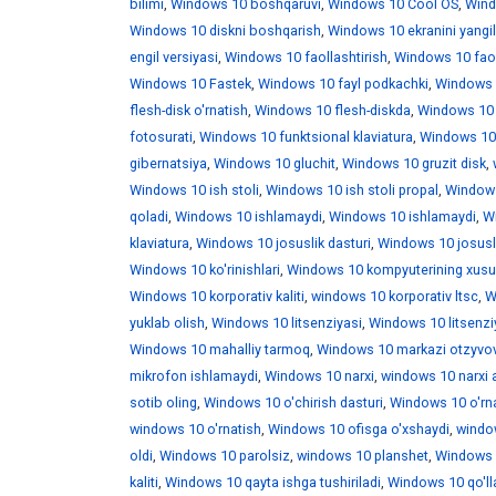
bilimi
,
Windows 10 boshqaruvi
,
Windows 10 Cool OS
,
Wind
Windows 10 diskni boshqarish
,
Windows 10 ekranini yangi
engil versiyasi
,
Windows 10 faollashtirish
,
Windows 10 faoll
Windows 10 Fastek
,
Windows 10 fayl podkachki
,
Windows 1
flesh-disk o'rnatish
,
Windows 10 flesh-diskda
,
Windows 10 f
fotosurati
,
Windows 10 funktsional klaviatura
,
Windows 10 
gibernatsiya
,
Windows 10 gluchit
,
Windows 10 gruzit disk
,
Windows 10 ish stoli
,
Windows 10 ish stoli propal
,
Windows 
qoladi
,
Windows 10 ishlamaydi
,
Windows 10 ishlamaydi
,
W
klaviatura
,
Windows 10 josuslik dasturi
,
Windows 10 josusli
Windows 10 ko'rinishlari
,
Windows 10 kompyuterining xusus
Windows 10 korporativ kaliti
,
windows 10 korporativ ltsc
,
W
yuklab olish
,
Windows 10 litsenziyasi
,
Windows 10 litsenzi
Windows 10 mahalliy tarmoq
,
Windows 10 markazi otzyvo
mikrofon ishlamaydi
,
Windows 10 narxi
,
windows 10 narxi 
sotib oling
,
Windows 10 o'chirish dasturi
,
Windows 10 o'rna
windows 10 o'rnatish
,
Windows 10 ofisga o'xshaydi
,
window
oldi
,
Windows 10 parolsiz
,
windows 10 planshet
,
Windows 1
kaliti
,
Windows 10 qayta ishga tushiriladi
,
Windows 10 qo'll