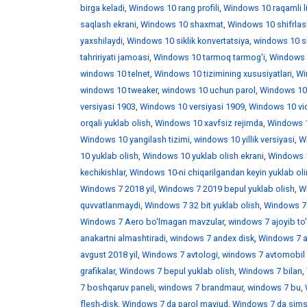
birga keladi
,
Windows 10 rang profili
,
Windows 10 raqamli l
saqlash ekrani
,
Windows 10 shaxmat
,
Windows 10 shifrlas
yaxshilaydi
,
Windows 10 siklik konvertatsiya
,
windows 10 skr
tahririyati jamoasi
,
Windows 10 tarmoq tarmog'i
,
Windows 
windows 10 telnet
,
Windows 10 tizimining xususiyatlari
,
Win
windows 10 tweaker
,
windows 10 uchun parol
,
Windows 10
versiyasi 1903
,
Windows 10 versiyasi 1909
,
Windows 10 vid
orqali yuklab olish
,
Windows 10 xavfsiz rejimda
,
Windows 1
Windows 10 yangilash tizimi
,
windows 10 yillik versiyasi
,
Wi
10 yuklab olish
,
Windows 10 yuklab olish ekrani
,
Windows 1
kechikishlar
,
Windows 10-ni chiqarilgandan keyin yuklab ol
Windows 7 2018 yil
,
Windows 7 2019 bepul yuklab olish
,
W
quvvatlanmaydi
,
Windows 7 32 bit yuklab olish
,
Windows 7 
Windows 7 Aero bo'lmagan mavzular
,
windows 7 ajoyib to
anakartni almashtiradi
,
windows 7 andex disk
,
Windows 7 a
avgust 2018 yil
,
Windows 7 avtologi
,
windows 7 avtomobil 
grafikalar
,
Windows 7 bepul yuklab olish
,
Windows 7 bilan
,
7 boshqaruv paneli
,
windows 7 brandmaur
,
windows 7 bu
,
flesh-disk
,
Windows 7 da parol mavjud
,
Windows 7 da sims