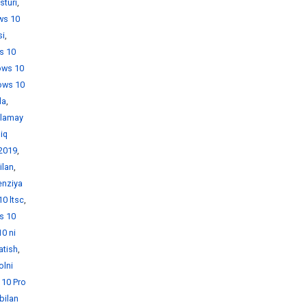
sturi
,
ws 10
si
,
s 10
ows 10
ows 10
da
,
hlamay
iq
 2019
,
ilan
,
enziya
0 ltsc
,
s 10
0 ni
atish
,
olni
10 Pro
bilan