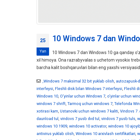
10 Windows 7 dan Windo
25
Yan
10 Windows 7 dan Windows 10 ga qanday o'z
xil himoya. Ona razrabyvalas s uchetom vysokix tr
barcha kalit boshqaruvlari bilan eng yaxshi versiyasid
,Windows 7 maksimal 32 bit yuklab olish
,
autozapusk-d
interfeysi
,
Fleshli disk bilan Windows 7 interfeysi
,
Fleshli 
Windows 10
,
O'yinlar uchun Windows 7
,
o'yinlar uchun wi
windows 7 shrift
,
Tarmoq uchun windows 7
,
Telefonda Win
xotirasi kam
,
Ustanovki uchun windows 7 kaliti
,
Vindovs 7 .
daunload tul
,
vindovs 7 yusb dvd tul
,
vindovs 7 yusb tuls
,
w
windows 10 1909
,
windows 10 activator
,
windows 10 ajoyib
antivirus yuklab olish
,
Windows 10 arxivlash sertifikatlari
,
w