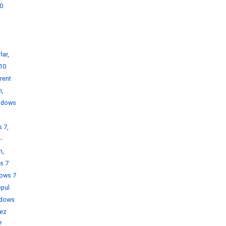
0
i
lar
,
10
rent
h
,
ndows
s 7
,
-
h
,
s 7
ows 7
pul
dows
rez
7