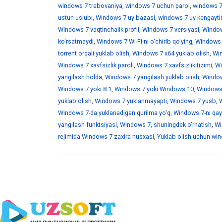
windows 7 trebovaniya
,
windows 7 uchun parol
,
windows 7
ustun uslubi
,
Windows 7 uy bazasi
,
windows 7 uy kengaytir
Windows 7 vaqtinchalik profil
,
Windows 7 versiyasi
,
Window
ko'rsatmaydi
,
Windows 7 Wi-Fi-ni o'chirib qo'ying
,
Windows 7
torrent orqali yuklab olish
,
Windows 7 x64 yuklab olish
,
Win
Windows 7 xavfsizlik paroli
,
Windows 7 xavfsizlik tizimi
,
Wi
yangilash holda
,
Windows 7 yangilash yuklab olish
,
Windows
Windows 7 yoki 8.1
,
Windows 7 yoki Windows 10
,
Windows 
yuklab olish
,
Windows 7 yuklanmayapti
,
Windows 7 yusb
,
W
Windows 7-da yuklanadigan qurilma yo'q
,
Windows 7-ni qayt
yangilash funktsiyasi
,
Windows 7, shuningdek o'rnatish
,
Wi
rejimida Windows 7 zaxira nusxasi
,
Yuklab olish uchun wind