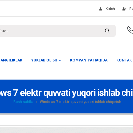
Kirish
Ro
YANGILIKLAR
YUKLAB OLISH
KOMPANIYA HAQIDA
KONTAK
s 7 elektr quvvati yuqori ishlab ch
Bosh sahifa
»
Windows 7 elektr quvvati yuqori ishlab chiqarish