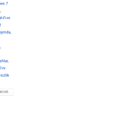
ws 7
e
,
-Fi-ni
2
ejimda
,
i
,
shlar
,
-ni
sizlik
MORE...