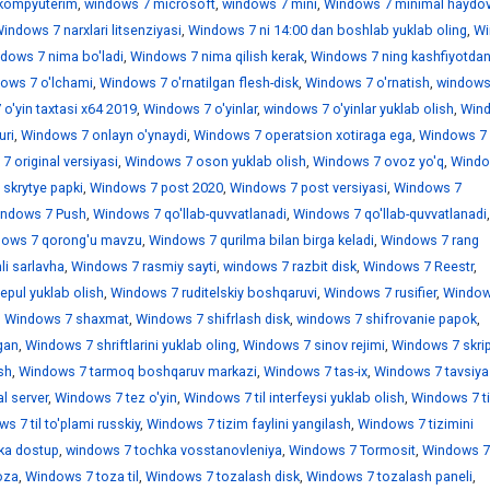
kompyuterim
,
windows 7 microsoft
,
windows 7 mini
,
Windows 7 minimal haydov
indows 7 narxlari litsenziyasi
,
Windows 7 ni 14:00 dan boshlab yuklab oling
,
Wi
dows 7 nima bo'ladi
,
Windows 7 nima qilish kerak
,
Windows 7 ning kashfiyotdan
ows 7 o'lchami
,
Windows 7 o'rnatilgan flesh-disk
,
Windows 7 o'rnatish
,
windows
o'yin taxtasi x64 2019
,
Windows 7 o'yinlar
,
windows 7 o'yinlar yuklab olish
,
Win
uri
,
Windows 7 onlayn o'ynaydi
,
Windows 7 operatsion xotiraga ega
,
Windows 7
 original versiyasi
,
Windows 7 oson yuklab olish
,
Windows 7 ovoz yo'q
,
Windo
skrytye papki
,
Windows 7 post 2020
,
Windows 7 post versiyasi
,
Windows 7
ndows 7 Push
,
Windows 7 qo'llab-quvvatlanadi
,
Windows 7 qo'llab-quvvatlanadi
,
ows 7 qorong'u mavzu
,
Windows 7 qurilma bilan birga keladi
,
Windows 7 rang
i sarlavha
,
Windows 7 rasmiy sayti
,
windows 7 razbit disk
,
Windows 7 Reestr
,
epul yuklab olish
,
Windows 7 ruditelskiy boshqaruvi
,
Windows 7 rusifier
,
Window
,
Windows 7 shaxmat
,
Windows 7 shifrlash disk
,
windows 7 shifrovanie papok
,
gan
,
Windows 7 shriftlarini yuklab oling
,
Windows 7 sinov rejimi
,
Windows 7 skrip
sh
,
Windows 7 tarmoq boshqaruv markazi
,
Windows 7 tas-ix
,
Windows 7 tavsiya
l server
,
Windows 7 tez o'yin
,
Windows 7 til interfeysi yuklab olish
,
Windows 7 ti
s 7 til to'plami russkiy
,
Windows 7 tizim faylini yangilash
,
Windows 7 tizimini
ka dostup
,
windows 7 tochka vosstanovleniya
,
Windows 7 Tormosit
,
Windows 7
oza
,
Windows 7 toza til
,
Windows 7 tozalash disk
,
Windows 7 tozalash paneli
,