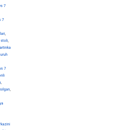
s 7
 7
ari
,
stoli
,
artinka
guruh
s 7
nli
u
,
silgan
,
ya
kazini