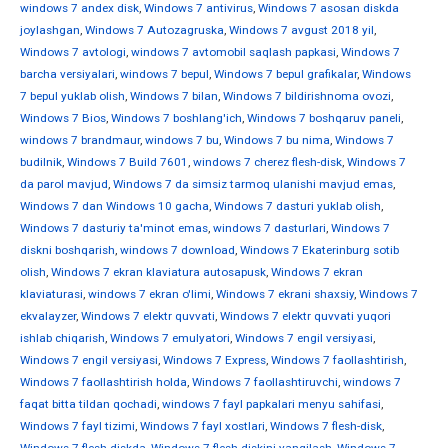
windows 7 andex disk
,
Windows 7 antivirus
,
Windows 7 asosan diskda
joylashgan
,
Windows 7 Autozagruska
,
Windows 7 avgust 2018 yil
,
Windows 7 avtologi
,
windows 7 avtomobil saqlash papkasi
,
Windows 7
barcha versiyalari
,
windows 7 bepul
,
Windows 7 bepul grafikalar
,
Windows
7 bepul yuklab olish
,
Windows 7 bilan
,
Windows 7 bildirishnoma ovozi
,
Windows 7 Bios
,
Windows 7 boshlang'ich
,
Windows 7 boshqaruv paneli
,
windows 7 brandmaur
,
windows 7 bu
,
Windows 7 bu nima
,
Windows 7
budilnik
,
Windows 7 Build 7601
,
windows 7 cherez flesh-disk
,
Windows 7
da parol mavjud
,
Windows 7 da simsiz tarmoq ulanishi mavjud emas
,
Windows 7 dan Windows 10 gacha
,
Windows 7 dasturi yuklab olish
,
Windows 7 dasturiy ta'minot emas
,
windows 7 dasturlari
,
Windows 7
diskni boshqarish
,
windows 7 download
,
Windows 7 Ekaterinburg sotib
olish
,
Windows 7 ekran klaviatura autosapusk
,
Windows 7 ekran
klaviaturasi
,
windows 7 ekran o'limi
,
Windows 7 ekrani shaxsiy
,
Windows 7
ekvalayzer
,
Windows 7 elektr quvvati
,
Windows 7 elektr quvvati yuqori
ishlab chiqarish
,
Windows 7 emulyatori
,
Windows 7 engil versiyasi
,
Windows 7 engil versiyasi
,
Windows 7 Express
,
Windows 7 faollashtirish
,
Windows 7 faollashtirish holda
,
Windows 7 faollashtiruvchi
,
windows 7
faqat bitta tildan qochadi
,
windows 7 fayl papkalari menyu sahifasi
,
Windows 7 fayl tizimi
,
Windows 7 fayl xostlari
,
Windows 7 flesh-disk
,