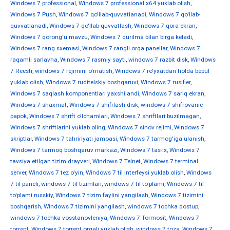
Windows 7 professional
,
Windows 7 professional x64 yuklab olish
,
Windows 7 Push
,
Windows 7 qo'llab-quvvatlanadi
,
Windows 7 qo'llab-
quvvatlanadi
,
Windows 7 qo'llab-quvvatlash
,
Windows 7 qora ekran
,
Windows 7 qorong'u mavzu
,
Windows 7 qurilma bilan birga keladi
,
Windows 7 rang sxemasi
,
Windows 7 rangli orqa panellar
,
Windows 7
raqamli sarlavha
,
Windows 7 rasmiy sayti
,
windows 7 razbit disk
,
Windows
7 Reestr
,
windows 7 rejimini o'rnatish
,
Windows 7 ro'yxatdan holda bepul
yuklab olish
,
Windows 7 ruditelskiy boshqaruvi
,
Windows 7 rusifier
,
Windows 7 saqlash komponentlari yaxshilandi
,
Windows 7 sariq ekran
,
Windows 7 shaxmat
,
Windows 7 shifrlash disk
,
windows 7 shifrovanie
papok
,
Windows 7 shrift o'lchamlari
,
Windows 7 shriftlari buzilmagan
,
Windows 7 shriftlarini yuklab oling
,
Windows 7 sinov rejimi
,
Windows 7
skriptlar
,
Windows 7 tahririyati jamoasi
,
Windows 7 tarmog'iga ulanish
,
Windows 7 tarmoq boshqaruv markazi
,
Windows 7 tas-ix
,
Windows 7
tavsiya etilgan tizim drayveri
,
Windows 7 Telnet
,
Windows 7 terminal
server
,
Windows 7 tez o'yin
,
Windows 7 til interfeysi yuklab olish
,
Windows
7 til paneli
,
windows 7 til tizimlari
,
windows 7 til to'plami
,
Windows 7 til
to'plami russkiy
,
Windows 7 tizim faylini yangilash
,
Windows 7 tizimini
boshqarish
,
Windows 7 tizimini yangilash
,
windows 7 tochka dostup
,
windows 7 tochka vosstanovleniya
,
Windows 7 Tormosit
,
Windows 7
torrent
,
Windows 7 torrent orqali yuklab olish
,
windows 7 toza
,
Windows 7