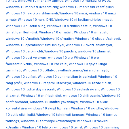
10 ltsc
,
Windows 10 mahalliy tarmoq
,
Windows 10 markazi otzyvov
,
windows 10 markazi uvedomleniy
,
windows 10 markazini kashf qilish
,
Windows 10 mikrofon ishlamaydi
,
Windows 10 narxi
,
windows 10 narxi
almaty
,
Windows 10 narxi DNS
,
Windows 10 ni faollashtirib bo'lmaydi
,
Windows 10 ni sotib oling
,
Windows 10 o'chirish dasturi
,
Windows 10
o'rnatilgan flesh-disk
,
Windows 10 o'rnatish
,
Windows 10 o'rnatish
,
windows 10 o'rnatish
,
Windows 10 o'rnatish
,
Windows 10 ofisga o'xshaydi
,
windows 10 operatsion tizimi ishlaydi
,
Windows 10 ovozi ishlamaydi
,
Windows 10 parolni oldi
,
Windows 10 parolsiz
,
windows 10 planshet
,
Windows 10 post versiyasi
,
windows 10 pro
,
Windows 10 pro
faollashtiruvchisi
,
Windows 10 Pro kaliti
,
Windows 10 qayta ishga
tushiriladi
,
Windows 10 qo'llab-quvvatlash tarmog'ini aniqlamaydi
,
Windows 10 qulflari
,
Windows 10 qurilma bilan birga keladi
,
Windows 10
rang profili
,
Windows 10 raqamli litsenziya
,
windows 10 razdelit disk
,
Windows 10 roditelskiy nazorati
,
Windows 10 saqlash ekrani
,
Windows 10
shaxmat
,
Windows 10 shifrlash disk
,
windows 10 shifrovanie
,
Windows 10
shrift o'lchami
,
Windows 10 shriftni yaxshilaydi
,
Windows 10 siklik
konvertatsiya
,
windows 10 skript tizimlari
,
Windows 10 skriptlar
,
Windows
10 sotib olish kaliti
,
Windows 10 tahririyati jamoasi
,
Windows 10 tarmoq
tarmog'i
,
Windows 10 tarmoqni ko'rsatmaydi
,
windows 10 tasvirni
ko'rsatish
,
Windows 10 telefon
,
windows 10 telnet
,
Windows 10 tizimining