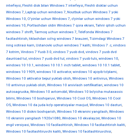
interfeysi
,
Fleshli disk bilan Windows 7 interfeysi
,
Fleshli disklar uchun
Windows 7
,
Laptop uchun windows 7
,
Noutbuk uchun Windows 7 yoki
Windows 10
,
O'yinlar uchun Windows 7
,
o'yinlar uchun windows 7 yoki
windows 10
,
Portlashdan oldin Windows 7 qora ekrani
,
Tahrir qilish uchun
windows 7 shrift
,
Tarmoq uchun windows 7
,
Telefonda Windows 7
faollashtirish
,
tiklashdan so'ng windows 7 brauzeri
,
Tizimdagi Windows 7
ning xotirasi kam
,
Ustanovki uchun windows 7 kaliti
,
Vindovs 7 .c
,
vindovs
7 kstrim
,
Vindovs 7 Yusb 3.0
,
vindovs 7 yusb dvd
,
vindovs 7 yusb dvd
daunload tul
,
vindovs 7 yusb dvd tul
,
vindovs 7 yusb tuls
,
windows 10
,
windows 10 10.1
,
windows 10 10.1 inch tablet
,
windows 10 10.1 tablet
,
windows 10 1909
,
windows 10 activator
,
windows 10 ajoyib to'plami
,
Windows 10 aktivator bepul yuklab olish
,
Windows 10 antivirus
,
Windows
10 antivirus yuklab olish
,
Windows 10 arxivlash sertifikatlari
,
windows 10
autosagruska
,
Windows 10 avtomobil
,
Windows 10 bo'yicha mutaxassis
bilimi
,
Windows 10 boshqaruvi
,
Windows 10 Cool OS
,
Windows 10 Cool
OS
,
Windows 10 da juda ko'p operatsiyalar mavjud
,
Windows 10 dasturi
,
Windows 10 diskni boshqarish
,
Windows 10 ekranini yangilash
,
Windows
10 ekranini yangilash 1920x1080
,
Windows 10 ekvalayzer
,
Windows 10
engil versiyasi
,
Windows 10 faollashtirish
,
Windows 10 faollashtirish kaliti
,
Windows 10 faollashtiruvchi kaliti
,
Windows 10 faollashtiruvchisi
,