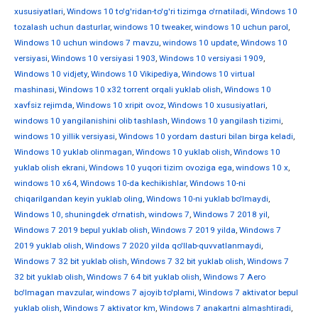
xususiyatlari
,
Windows 10 to'g'ridan-to'g'ri tizimga o'rnatiladi
,
Windows 10
tozalash uchun dasturlar
,
windows 10 tweaker
,
windows 10 uchun parol
,
Windows 10 uchun windows 7 mavzu
,
windows 10 update
,
Windows 10
versiyasi
,
Windows 10 versiyasi 1903
,
Windows 10 versiyasi 1909
,
Windows 10 vidjety
,
Windows 10 Vikipediya
,
Windows 10 virtual
mashinasi
,
Windows 10 x32 torrent orqali yuklab olish
,
Windows 10
xavfsiz rejimda
,
Windows 10 xripit ovoz
,
Windows 10 xususiyatlari
,
windows 10 yangilanishini olib tashlash
,
Windows 10 yangilash tizimi
,
windows 10 yillik versiyasi
,
Windows 10 yordam dasturi bilan birga keladi
,
Windows 10 yuklab olinmagan
,
Windows 10 yuklab olish
,
Windows 10
yuklab olish ekrani
,
Windows 10 yuqori tizim ovoziga ega
,
windows 10 х
,
windows 10 х64
,
Windows 10-da kechikishlar
,
Windows 10-ni
chiqarilgandan keyin yuklab oling
,
Windows 10-ni yuklab bo'lmaydi
,
Windows 10, shuningdek o'rnatish
,
windows 7
,
Windows 7 2018 yil
,
Windows 7 2019 bepul yuklab olish
,
Windows 7 2019 yilda
,
Windows 7
2019 yuklab olish
,
Windows 7 2020 yilda qo'llab-quvvatlanmaydi
,
Windows 7 32 bit yuklab olish
,
Windows 7 32 bit yuklab olish
,
Windows 7
32 bit yuklab olish
,
Windows 7 64 bit yuklab olish
,
Windows 7 Aero
bo'lmagan mavzular
,
windows 7 ajoyib to'plami
,
Windows 7 aktivator bepul
yuklab olish
,
Windows 7 aktivator km
,
Windows 7 anakartni almashtiradi
,