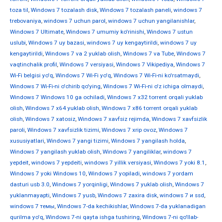
toza til
,
Windows 7 tozalash disk
,
Windows 7 tozalash paneli
,
windows 7
trebovaniya
,
windows 7 uchun parol
,
windows 7 uchun yangilanishlar
,
Windows 7 Ultimate
,
Windows 7 umumiy ko'rinishi
,
Windows 7 ustun
uslubi
,
Windows 7 uy bazasi
,
windows 7 uy kengaytirildi
,
windows 7 uy
kengaytirildi
,
Windows 7 va 2 yuklab olish
,
Windows 7 va Tube
,
Windows 7
vaqtinchalik profil
,
Windows 7 versiyasi
,
Windows 7 Vikipediya
,
Windows 7
Wi-Fi belgisi yo'q
,
Windows 7 Wi-Fi yo'q
,
Windows 7 Wi-Fi-ni ko'rsatmaydi
,
Windows 7 Wi-Fi-ni o'chirib qo'ying
,
Windows 7 Wi-Fi-ni o'z ichiga olmaydi
,
Windows 7 Windows 10 ga ochiladi
,
Windows 7 x32 torrent orqali yuklab
olish
,
Windows 7 x64 yuklab olish
,
Windows 7 x86 torrent orqali yuklab
olish
,
Windows 7 xatosiz
,
Windows 7 xavfsiz rejimda
,
Windows 7 xavfsizlik
paroli
,
Windows 7 xavfsizlik tizimi
,
Windows 7 xrip ovoz
,
Windows 7
xususiyatlari
,
Windows 7 yangi tizimi
,
Windows 7 yangilash holda
,
Windows 7 yangilash yuklab olish
,
Windows 7 yangiliklar
,
windows 7
yepdeit
,
windows 7 yepdeiti
,
windows 7 yillik versiyasi
,
Windows 7 yoki 8.1
,
Windows 7 yoki Windows 10
,
Windows 7 yopiladi
,
windows 7 yordam
dasturi usb 3.0
,
Windows 7 yorqinligi
,
Windows 7 yuklab olish
,
Windows 7
yuklanmayapti
,
Windows 7 yusb
,
Windows 7 zaxira disk
,
windows 7 и ssd
,
windows 7 темы
,
Windows 7-da kechikishlar
,
Windows 7-da yuklanadigan
qurilma yo'q
,
Windows 7-ni qayta ishga tushiring
,
Windows 7-ni qo'llab-