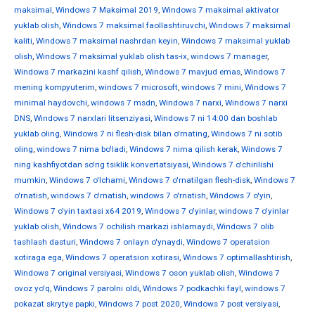
maksimal
,
Windows 7 Maksimal 2019
,
Windows 7 maksimal aktivator
yuklab olish
,
Windows 7 maksimal faollashtiruvchi
,
Windows 7 maksimal
kaliti
,
Windows 7 maksimal nashrdan keyin
,
Windows 7 maksimal yuklab
olish
,
Windows 7 maksimal yuklab olish tas-ix
,
windows 7 manager
,
Windows 7 markazini kashf qilish
,
Windows 7 mavjud emas
,
Windows 7
mening kompyuterim
,
windows 7 microsoft
,
windows 7 mini
,
Windows 7
minimal haydovchi
,
windows 7 msdn
,
Windows 7 narxi
,
Windows 7 narxi
DNS
,
Windows 7 narxlari litsenziyasi
,
Windows 7 ni 14:00 dan boshlab
yuklab oling
,
Windows 7 ni flesh-disk bilan o'rnating
,
Windows 7 ni sotib
oling
,
windows 7 nima bo'ladi
,
Windows 7 nima qilish kerak
,
Windows 7
ning kashfiyotdan so'ng tsiklik konvertatsiyasi
,
Windows 7 o'chirilishi
mumkin
,
Windows 7 o'lchami
,
Windows 7 o'rnatilgan flesh-disk
,
Windows 7
o'rnatish
,
windows 7 o'rnatish
,
windows 7 o'rnatish
,
Windows 7 o'yin
,
Windows 7 o'yin taxtasi x64 2019
,
Windows 7 o'yinlar
,
windows 7 o'yinlar
yuklab olish
,
Windows 7 ochilish markazi ishlamaydi
,
Windows 7 olib
tashlash dasturi
,
Windows 7 onlayn o'ynaydi
,
Windows 7 operatsion
xotiraga ega
,
Windows 7 operatsion xotirasi
,
Windows 7 optimallashtirish
,
Windows 7 original versiyasi
,
Windows 7 oson yuklab olish
,
Windows 7
ovoz yo'q
,
Windows 7 parolni oldi
,
Windows 7 podkachki fayl
,
windows 7
pokazat skrytye papki
,
Windows 7 post 2020
,
Windows 7 post versiyasi
,