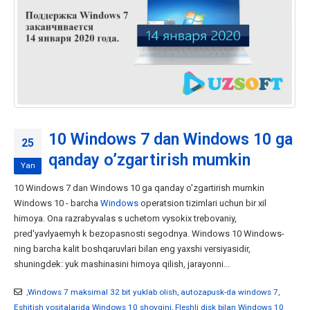
10 Windows 7 dan Windows 10 ga
25
qanday o’zgartirish mumkin
Yan
10 Windows 7 dan Windows 10 ga qanday o'zgartirish mumkin
Windows 10 - barcha
Windows
operatsion tizimlari uchun bir xil
himoya. Ona razrabyvalas s uchetom vysokix trebovaniy,
pred'yavlyaemyh k bezopasnosti segodnya. Windows 10 Windows-
ning barcha kalit boshqaruvlari bilan eng yaxshi versiyasidir,
shuningdek: yuk mashinasini himoya qilish, jarayonni...
,Windows 7 maksimal 32 bit yuklab olish
,
autozapusk-da windows 7
,
Eshitish vositalarida Windows 10 shovqini
,
Fleshli disk bilan Windows 10