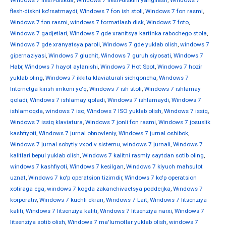
Windows 7 flesh-diskda
,
Windows 7 flesh-diskini yangilash
,
Windows 7
flesh-diskni ko'rsatmaydi
,
Windows 7 fon ish stoli
,
Windows 7 fon rasmi
,
Windows 7 fon rasmi
,
windows 7 formatlash disk
,
Windows 7 foto
,
Windows 7 gadjetlari
,
Windows 7 gde xranitsya kartinka rabochego stola
,
Windows 7 gde xranyatsya paroli
,
Windows 7 gde yuklab olish
,
windows 7
gipernaziyasi
,
Windows 7 gluchit
,
Windows 7 guruh siyosati
,
Windows 7
Habr
,
Windows 7 hayot aylanishi
,
Windows 7 Hot Spot
,
Windows 7 hozir
yuklab oling
,
Windows 7 ikkita klaviaturali sichqoncha
,
Windows 7
Internetga kirish imkoni yo'q
,
Windows 7 ish stoli
,
Windows 7 ishlamay
qoladi
,
Windows 7 ishlamay qoladi
,
Windows 7 ishlamaydi
,
Windows 7
ishlamoqda
,
windows 7 iso
,
Windows 7 ISO yuklab olish
,
Windows 7 issiq
,
Windows 7 issiq klaviatura
,
Windows 7 jonli fon rasmi
,
Windows 7 josuslik
kashfiyoti
,
Windows 7 jurnal obnovleniy
,
Windows 7 jurnal oshibok
,
Windows 7 jurnal sobytiy vxod v sistemu
,
windows 7 jurnali
,
Windows 7
kalitlari bepul yuklab olish
,
Windows 7 kalitni rasmiy saytdan sotib oling
,
windows 7 kashfiyoti
,
Windows 7 kesilgan
,
Windows 7 klyuch mahsulot
uznat
,
Windows 7 ko'p operatsion tizimdir
,
Windows 7 ko'p operatsion
xotiraga ega
,
windows 7 kogda zakanchivaetsya podderjka
,
Windows 7
korporativ
,
Windows 7 kuchli ekran
,
Windows 7 Lait
,
Windows 7 litsenziya
kaliti
,
Windows 7 litsenziya kaliti
,
Windows 7 litsenziya narxi
,
Windows 7
litsenziya sotib olish
,
Windows 7 ma'lumotlar yuklab olish
,
windows 7