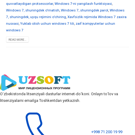
quvvatlaydigan protsessorlar
,
Windows 7-ni yangilash funktsiyasi
,
Windows 7, shuningdek o'rnatish
,
Windows 7, shuningdek parol
,
Windows
7, shuningdek, uyqu rejimini o'chiring
,
Xavfsizlik rejimida Windows 7 zaxira
nusxasi
,
Yuklab olish uchun windows 7 tili
,
zaif kompyuterlar uchun
windows 7
READ MORE...
Oʻzbekistonda litsenziyali dasturlar internet-doʻkoni. Onlayn toʻlov va
litsenziyalarni emailga Toshkentdan yetkazish.
+998 71 200 19 99