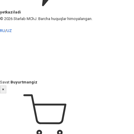
yetkaziladi
© 2026 Starlab MChJ. Barcha huquqlar himoyalangan.
RU
/
UZ
Savat
Buyurtmangiz
×