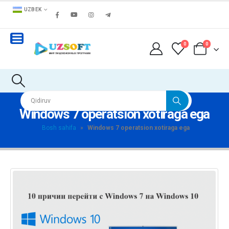
UZBEK
0
0
Windows 7 operatsion xotiraga ega
Bosh sahifa
»
Windows 7 operatsion xotiraga ega