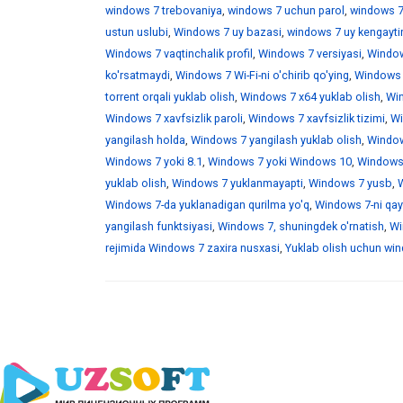
windows 7 trebovaniya
,
windows 7 uchun parol
,
windows 7
ustun uslubi
,
Windows 7 uy bazasi
,
windows 7 uy kengaytir
Windows 7 vaqtinchalik profil
,
Windows 7 versiyasi
,
Window
ko'rsatmaydi
,
Windows 7 Wi-Fi-ni o'chirib qo'ying
,
Windows 7
torrent orqali yuklab olish
,
Windows 7 x64 yuklab olish
,
Win
Windows 7 xavfsizlik paroli
,
Windows 7 xavfsizlik tizimi
,
Wi
yangilash holda
,
Windows 7 yangilash yuklab olish
,
Windows
Windows 7 yoki 8.1
,
Windows 7 yoki Windows 10
,
Windows 
yuklab olish
,
Windows 7 yuklanmayapti
,
Windows 7 yusb
,
W
Windows 7-da yuklanadigan qurilma yo'q
,
Windows 7-ni qayt
yangilash funktsiyasi
,
Windows 7, shuningdek o'rnatish
,
Wi
rejimida Windows 7 zaxira nusxasi
,
Yuklab olish uchun wind