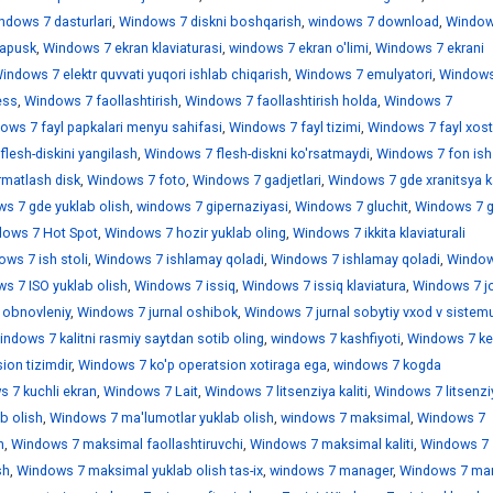
ndows 7 dasturlari
,
Windows 7 diskni boshqarish
,
windows 7 download
,
Window
sapusk
,
Windows 7 ekran klaviaturasi
,
windows 7 ekran o'limi
,
Windows 7 ekrani
indows 7 elektr quvvati yuqori ishlab chiqarish
,
Windows 7 emulyatori
,
Windows
ess
,
Windows 7 faollashtirish
,
Windows 7 faollashtirish holda
,
Windows 7
ows 7 fayl papkalari menyu sahifasi
,
Windows 7 fayl tizimi
,
Windows 7 fayl xostl
lesh-diskini yangilash
,
Windows 7 flesh-diskni ko'rsatmaydi
,
Windows 7 fon ish 
rmatlash disk
,
Windows 7 foto
,
Windows 7 gadjetlari
,
Windows 7 gde xranitsya k
s 7 gde yuklab olish
,
windows 7 gipernaziyasi
,
Windows 7 gluchit
,
Windows 7 
ows 7 Hot Spot
,
Windows 7 hozir yuklab oling
,
Windows 7 ikkita klaviaturali
ws 7 ish stoli
,
Windows 7 ishlamay qoladi
,
Windows 7 ishlamay qoladi
,
Window
s 7 ISO yuklab olish
,
Windows 7 issiq
,
Windows 7 issiq klaviatura
,
Windows 7 jo
 obnovleniy
,
Windows 7 jurnal oshibok
,
Windows 7 jurnal sobytiy vxod v sistem
indows 7 kalitni rasmiy saytdan sotib oling
,
windows 7 kashfiyoti
,
Windows 7 ke
ion tizimdir
,
Windows 7 ko'p operatsion xotiraga ega
,
windows 7 kogda
 7 kuchli ekran
,
Windows 7 Lait
,
Windows 7 litsenziya kaliti
,
Windows 7 litsenzi
b olish
,
Windows 7 ma'lumotlar yuklab olish
,
windows 7 maksimal
,
Windows 7
h
,
Windows 7 maksimal faollashtiruvchi
,
Windows 7 maksimal kaliti
,
Windows 7
sh
,
Windows 7 maksimal yuklab olish tas-ix
,
windows 7 manager
,
Windows 7 mar