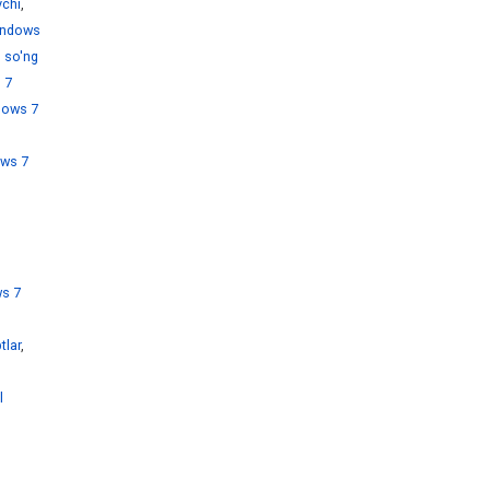
chi
,
ndows
 so'ng
 7
dows 7
ws 7
s 7
tlar
,
l