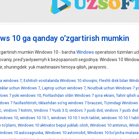
ws 10 ga qanday o’zgartirish mumkin
gartirish mumkin Windows 10 - barcha
Windows
operatsion tizimlari uc
ebovaniy, pred'yavlyaemyh k bezopasnosti segodnya. Windows 10 Windo
ir, shuningdek: yuk mashinasini himoya qilish, jarayonni...
a windows 7
,
Eshitish vositalarida Windows 10 shovqini
,
Fleshli disk bilan Win
disklar uchun Windows 7
,
Laptop uchun windows 7
,
Noutbuk uchun Windows 7 yo
ndows 7 yoki windows 10
,
Portlashdan oldin Windows 7 qora ekrani
,
Tahrir qilish
dows 7 faollashtirish
,
tiklashdan so'ng windows 7 brauzeri
,
Tizimdagi Windows 
c
,
vindovs 7 kstrim
,
Vindovs 7 Yusb 3.0
,
vindovs 7 yusb dvd
,
vindovs 7 yusb dvd
indows 10
,
windows 10 10.1
,
windows 10 10.1 inch tablet
,
windows 10 10.1 tabl
 to'plami
,
Windows 10 aktivator bepul yuklab olish
,
Windows 10 antivirus
,
Wind
indows 10 autosagruska
,
Windows 10 avtomobil
,
Windows 10 bo'yicha mutaxa