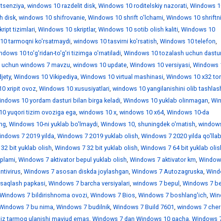
itsenziya
,
windows 10 razdelit disk
,
Windows 10 roditelskiy nazorati
,
Windows 1
h disk
,
windows 10 shifrovanie
,
Windows 10 shrift o'lchami
,
Windows 10 shriftn
ipt tizimlari
,
Windows 10 skriptlar
,
Windows 10 sotib olish kaliti
,
Windows 10
10 tarmoqni ko'rsatmaydi
,
windows 10 tasvirni ko'rsatish
,
Windows 10 telefon
,
dows 10 to'g'ridan-to'g'ri tizimga o'rnatiladi
,
Windows 10 tozalash uchun dastur
 uchun windows 7 mavzu
,
windows 10 update
,
Windows 10 versiyasi
,
Windows 
jety
,
Windows 10 Vikipediya
,
Windows 10 virtual mashinasi
,
Windows 10 x32 tor
0 xripit ovoz
,
Windows 10 xususiyatlari
,
windows 10 yangilanishini olib tashlas
ndows 10 yordam dasturi bilan birga keladi
,
Windows 10 yuklab olinmagan
,
Wi
0 yuqori tizim ovoziga ega
,
windows 10 х
,
windows 10 х64
,
Windows 10-da
ing
,
Windows 10-ni yuklab bo'lmaydi
,
Windows 10, shuningdek o'rnatish
,
window
indows 7 2019 yilda
,
Windows 7 2019 yuklab olish
,
Windows 7 2020 yilda qo'llab
32 bit yuklab olish
,
Windows 7 32 bit yuklab olish
,
Windows 7 64 bit yuklab olis
'plami
,
Windows 7 aktivator bepul yuklab olish
,
Windows 7 aktivator km
,
Window
ntivirus
,
Windows 7 asosan diskda joylashgan
,
Windows 7 Autozagruska
,
Wind
saqlash papkasi
,
Windows 7 barcha versiyalari
,
windows 7 bepul
,
Windows 7 be
Windows 7 bildirishnoma ovozi
,
Windows 7 Bios
,
Windows 7 boshlang'ich
,
Win
Windows 7 bu nima
,
Windows 7 budilnik
,
Windows 7 Build 7601
,
windows 7 che
iz tarmoq ulanishi mavjud emas
,
Windows 7 dan Windows 10 gacha
,
Windows 