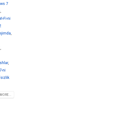
ws 7
e
,
-Fi-ni
2
ejimda
,
i
,
shlar
,
-ni
sizlik
MORE...