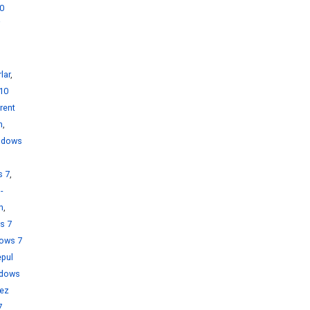
0
i
lar
,
10
rent
h
,
ndows
s 7
,
-
h
,
s 7
ows 7
pul
dows
rez
7