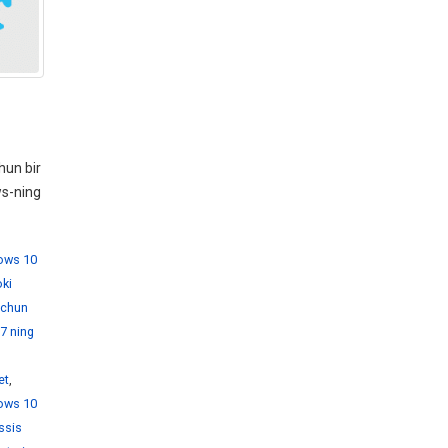
hun bir
ws-ning
dows 10
ki
 uchun
7 ning
et
,
ows 10
ssis