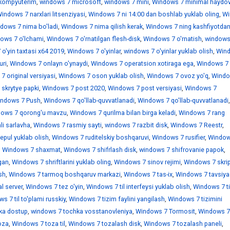
kompyuterim
,
windows 7 microsoft
,
windows 7 mini
,
Windows 7 minimal haydov
indows 7 narxlari litsenziyasi
,
Windows 7 ni 14:00 dan boshlab yuklab oling
,
Wi
dows 7 nima bo'ladi
,
Windows 7 nima qilish kerak
,
Windows 7 ning kashfiyotdan
ows 7 o'lchami
,
Windows 7 o'rnatilgan flesh-disk
,
Windows 7 o'rnatish
,
windows
o'yin taxtasi x64 2019
,
Windows 7 o'yinlar
,
windows 7 o'yinlar yuklab olish
,
Win
uri
,
Windows 7 onlayn o'ynaydi
,
Windows 7 operatsion xotiraga ega
,
Windows 7
 original versiyasi
,
Windows 7 oson yuklab olish
,
Windows 7 ovoz yo'q
,
Windo
skrytye papki
,
Windows 7 post 2020
,
Windows 7 post versiyasi
,
Windows 7
ndows 7 Push
,
Windows 7 qo'llab-quvvatlanadi
,
Windows 7 qo'llab-quvvatlanadi
,
ows 7 qorong'u mavzu
,
Windows 7 qurilma bilan birga keladi
,
Windows 7 rang
i sarlavha
,
Windows 7 rasmiy sayti
,
windows 7 razbit disk
,
Windows 7 Reestr
,
epul yuklab olish
,
Windows 7 ruditelskiy boshqaruvi
,
Windows 7 rusifier
,
Window
,
Windows 7 shaxmat
,
Windows 7 shifrlash disk
,
windows 7 shifrovanie papok
,
gan
,
Windows 7 shriftlarini yuklab oling
,
Windows 7 sinov rejimi
,
Windows 7 skrip
sh
,
Windows 7 tarmoq boshqaruv markazi
,
Windows 7 tas-ix
,
Windows 7 tavsiya
l server
,
Windows 7 tez o'yin
,
Windows 7 til interfeysi yuklab olish
,
Windows 7 ti
s 7 til to'plami russkiy
,
Windows 7 tizim faylini yangilash
,
Windows 7 tizimini
ka dostup
,
windows 7 tochka vosstanovleniya
,
Windows 7 Tormosit
,
Windows 7
oza
,
Windows 7 toza til
,
Windows 7 tozalash disk
,
Windows 7 tozalash paneli
,