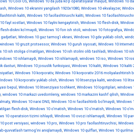
ows 10 Cool OS
,
Windows 10 da juda ko'p operatsiyalar mavjud
,
Windows 10 da
lash
,
Windows 10 ekranini yangilash 1920x1080
,
Windows 10 ekvalayzer
,
Windo
ashtirish kaliti
,
Windows 10 faollashtiruvchi kaliti
,
Windows 10 faollashtiruvchi
0 fayl xostlari
,
Windows 10 faylni kengaytirish
,
Windows 10 flesh-disk
,
Window
lesh-diskni ko'rmaydi
,
Windows 10 fon ish stoli
,
windows 10 fotografiya
,
Wind
gadjetlari
,
Windows 10 gaz tarmog'i ekrani
,
Windows 10 gde yuklab olish
,
wind
windows 10 gruzit protsessor
,
Windows 10 guruh siyosati
,
Windows 10 Internet
10 ish stoliga o'rnatilgan
,
Windows 10 ish stolini olib tashladi
,
Windows 10 is
indows 10 ishlamaydi
,
Windows 10 ishlamaydi
,
windows 10 iso
,
Windows 10 iss
k dasturi
,
Windows 10 josuslik funksiyasi
,
Windows 10 kaliti
,
Windows 10 kaliti
iyatlari
,
Windows 10 korporativ
,
Windows 10 korporativ 2016 moliyalashtirish b
indows 10 korporativ yuklab olish
,
Windows 10 litsenziya kaliti
,
windows 10 lits
yasi bepul
,
Windows 10 litsenziyasi toshkent
,
Windows 10 logotiplari
,
windows 1
v
,
windows 10 markazi uvedomleniy
,
windows 10 markazini kashf qilish
,
Window
almaty
,
Windows 10 narxi DNS
,
Windows 10 ni faollashtirib bo'lmaydi
,
Windows 1
tilgan flesh-disk
,
Windows 10 o'rnatish
,
Windows 10 o'rnatish
,
Windows 10 o'rn
s 10 operatsion tizimi ishlaydi
,
Windows 10 ovozi ishlamaydi
,
Windows 10 par
0 post versiyasi
,
windows 10 pro
,
Windows 10 pro faollashtiruvchisi
,
Windows 
ab-quvvatlash tarmog'ini aniqlamaydi
,
Windows 10 qulflari
,
Windows 10 qurilma 