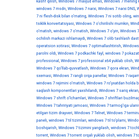
kashf qilish
,
Windows 7 mavjud emas
,
Windows 7 mening 
windows 7 msdn
,
Windows 7 narxi
,
Windows 7 narxi DNS
,
W
7 ni flesh-disk bilan o'rnating
,
Windows 7 ni sotib oling
,
win
tsiklik konvertatsiyasi
,
Windows 7 o'chirilishi mumkin
,
Wind
o'rnatish
,
windows 7 o'rnatish
,
Windows 7 o'yin
,
Windows 7 
ochilish markazi ishlamaydi
,
Windows 7 olib tashlash dast
operatsion xotirasi
,
Windows 7 optimallashtirish
,
Windows 7
parolni oldi
,
Windows 7 podkachki fayl
,
windows 7 pokazat 
professional
,
Windows 7 professional x64 yuklab olish
,
Wi
Windows 7 qo'llab-quvvatlash
,
Windows 7 qora ekran
,
Wind
sxemasi
,
Windows 7 rangli orqa panellar
,
Windows 7 raqaml
windows 7 rejimini o'rnatish
,
Windows 7 ro'yxatdan holda b
saqlash komponentlari yaxshilandi
,
Windows 7 sariq ekran
Windows 7 shrift o'lchamlari
,
Windows 7 shriftlari buzilma
Windows 7 tahririyati jamoasi
,
Windows 7 tarmog'iga ulani
etilgan tizim drayveri
,
Windows 7 Telnet
,
Windows 7 termina
paneli
,
windows 7 til tizimlari
,
windows 7 til to'plami
,
Window
boshqarish
,
Windows 7 tizimini yangilash
,
windows 7 toch
torrent
,
Windows 7 torrent orqali yuklab olish
,
windows 7 t