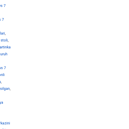
s 7
 7
ari
,
stoli
,
artinka
guruh
s 7
nli
u
,
silgan
,
ya
kazini