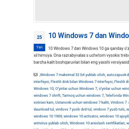
10 Windows 7 dan Windo
25
Yan
10 Windows 7 dan Windows 10 ga qanday o'z
xil himoya. Ona razrabyvalas s uchetom vysokix tr
barcha kalit boshqaruvlari bilan eng yaxshi versiyasid
,Windows 7 maksimal 32 bit yuklab olish
,
autozapusk-d
interfeysi
,
Fleshli disk bilan Windows 7 interfeysi
,
Fleshli 
Windows 10
,
O'yinlar uchun Windows 7
,
o'yinlar uchun wi
windows 7 shrift
,
Tarmoq uchun windows 7
,
Telefonda Win
xotirasi kam
,
Ustanovki uchun windows 7 kaliti
,
Vindovs 7 .
daunload tul
,
vindovs 7 yusb dvd tul
,
vindovs 7 yusb tuls
,
w
windows 10 1909
,
windows 10 activator
,
windows 10 ajoyib
antivirus yuklab olish
,
Windows 10 arxivlash sertifikatlari
,
w