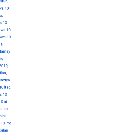
sturi
,
ws 10
si
,
s 10
ows 10
ows 10
da
,
hlamay
iq
 2019
,
ilan
,
enziya
0 ltsc
,
s 10
0 ni
atish
,
olni
10 Pro
bilan