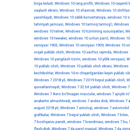
birga keladi
,
Windows 10 rang profili
,
Windows 10 raqamli l
saqlash ekrani
,
Windows 10 shaxmat
,
Windows 10 shifrlas
yaxshilaydi
,
Windows 10 siklik konvertatsiya
,
windows 10 skr
tahririyati jamoasi
,
Windows 10 tarmoq tarmog'i
,
Windows 
windows 10 telnet
,
Windows 10 tizimining xususiyatlari
,
Win
windows 10 tweaker
,
windows 10 uchun parol
,
Windows 10
versiyasi 1903
,
Windows 10 versiyasi 1909
,
Windows 10 vid
orqali yuklab olish
,
Windows 10 xavfsiz rejimda
,
Windows 1
Windows 10 yangilash tizimi
,
windows 10 yillik versiyasi
,
Wi
10 yuklab olish
,
Windows 10 yuklab olish ekrani
,
Windows 1
kechikishlar
,
Windows 10-ni chiqarilgandan keyin yuklab ol
Windows 7 2018 yil
,
Windows 7 2019 bepul yuklab olish
,
W
quvvatlanmaydi
,
Windows 7 32 bit yuklab olish
,
Windows 7 
Windows 7 Aero bo'lmagan mavzular
,
windows 7 ajoyib to
anakartni almashtiradi
,
windows 7 andex disk
,
Windows 7 a
avgust 2018 yil
,
Windows 7 avtologi
,
windows 7 avtomobil 
grafikalar
,
Windows 7 bepul yuklab olish
,
Windows 7 bilan
,
7 boshqaruv paneli
,
windows 7 brandmaur
,
windows 7 bu
,
flesh-disk
,
Windows 7 da parol mavjud
,
Windows 7 da sims