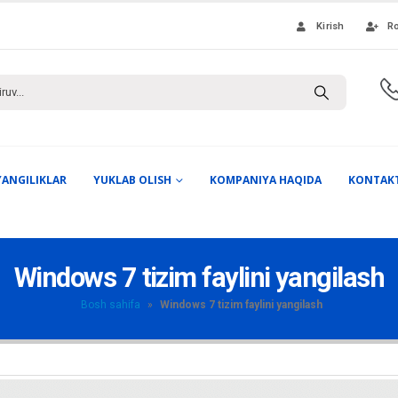
Kirish
Ro
YANGILIKLAR
YUKLAB OLISH
KOMPANIYA HAQIDA
KONTAK
Windows 7 tizim faylini yangilash
Bosh sahifa
»
Windows 7 tizim faylini yangilash