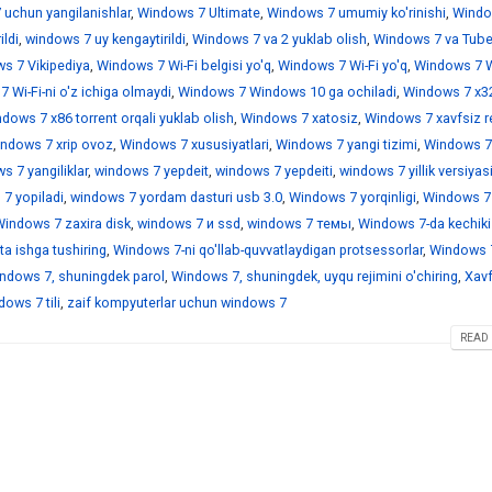
 uchun yangilanishlar
,
Windows 7 Ultimate
,
Windows 7 umumiy ko'rinishi
,
Windo
ildi
,
windows 7 uy kengaytirildi
,
Windows 7 va 2 yuklab olish
,
Windows 7 va Tub
s 7 Vikipediya
,
Windows 7 Wi-Fi belgisi yo'q
,
Windows 7 Wi-Fi yo'q
,
Windows 7 Wi
 Wi-Fi-ni o'z ichiga olmaydi
,
Windows 7 Windows 10 ga ochiladi
,
Windows 7 x3
dows 7 x86 torrent orqali yuklab olish
,
Windows 7 xatosiz
,
Windows 7 xavfsiz r
ndows 7 xrip ovoz
,
Windows 7 xususiyatlari
,
Windows 7 yangi tizimi
,
Windows 7
 7 yangiliklar
,
windows 7 yepdeit
,
windows 7 yepdeiti
,
windows 7 yillik versiyas
7 yopiladi
,
windows 7 yordam dasturi usb 3.0
,
Windows 7 yorqinligi
,
Windows 7
indows 7 zaxira disk
,
windows 7 и ssd
,
windows 7 темы
,
Windows 7-da kechiki
a ishga tushiring
,
Windows 7-ni qo'llab-quvvatlaydigan protsessorlar
,
Windows 7
ndows 7, shuningdek parol
,
Windows 7, shuningdek, uyqu rejimini o'chiring
,
Xavf
ows 7 tili
,
zaif kompyuterlar uchun windows 7
READ 