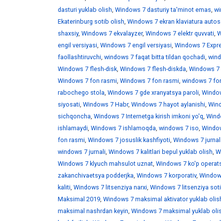
dasturi yuklab olish
,
Windows 7 dasturiy ta'minot emas
,
wi
Ekaterinburg sotib olish
,
Windows 7 ekran klaviatura auto
shaxsiy
,
Windows 7 ekvalayzer
,
Windows 7 elektr quvvati
,
W
engil versiyasi
,
Windows 7 engil versiyasi
,
Windows 7 Expr
faollashtiruvchi
,
windows 7 faqat bitta tildan qochadi
,
wind
Windows 7 flesh-disk
,
Windows 7 flesh-diskda
,
Windows 7 f
Windows 7 fon rasmi
,
Windows 7 fon rasmi
,
windows 7 fo
rabochego stola
,
Windows 7 gde xranyatsya paroli
,
Window
siyosati
,
Windows 7 Habr
,
Windows 7 hayot aylanishi
,
Wind
sichqoncha
,
Windows 7 Internetga kirish imkoni yo'q
,
Windo
ishlamaydi
,
Windows 7 ishlamoqda
,
windows 7 iso
,
Window
fon rasmi
,
Windows 7 josuslik kashfiyoti
,
Windows 7 jurnal
windows 7 jurnali
,
Windows 7 kalitlari bepul yuklab olish
,
W
Windows 7 klyuch mahsulot uznat
,
Windows 7 ko'p operats
zakanchivaetsya podderjka
,
Windows 7 korporativ
,
Windows
kaliti
,
Windows 7 litsenziya narxi
,
Windows 7 litsenziya soti
Maksimal 2019
,
Windows 7 maksimal aktivator yuklab olis
maksimal nashrdan keyin
,
Windows 7 maksimal yuklab oli