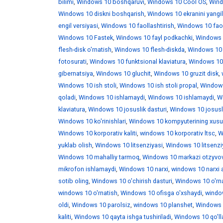
bilimi
,
Windows 10 boshqaruvi
,
Windows 10 Cool OS
,
Wind
Windows 10 diskni boshqarish
,
Windows 10 ekranini yangi
engil versiyasi
,
Windows 10 faollashtirish
,
Windows 10 faoll
Windows 10 Fastek
,
Windows 10 fayl podkachki
,
Windows 1
flesh-disk o'rnatish
,
Windows 10 flesh-diskda
,
Windows 10 f
fotosurati
,
Windows 10 funktsional klaviatura
,
Windows 10 
gibernatsiya
,
Windows 10 gluchit
,
Windows 10 gruzit disk
,
Windows 10 ish stoli
,
Windows 10 ish stoli propal
,
Windows 
qoladi
,
Windows 10 ishlamaydi
,
Windows 10 ishlamaydi
,
W
klaviatura
,
Windows 10 josuslik dasturi
,
Windows 10 josusli
Windows 10 ko'rinishlari
,
Windows 10 kompyuterining xusus
Windows 10 korporativ kaliti
,
windows 10 korporativ ltsc
,
W
yuklab olish
,
Windows 10 litsenziyasi
,
Windows 10 litsenzi
Windows 10 mahalliy tarmoq
,
Windows 10 markazi otzyvo
mikrofon ishlamaydi
,
Windows 10 narxi
,
windows 10 narxi 
sotib oling
,
Windows 10 o'chirish dasturi
,
Windows 10 o'rna
windows 10 o'rnatish
,
Windows 10 ofisga o'xshaydi
,
window
oldi
,
Windows 10 parolsiz
,
windows 10 planshet
,
Windows 1
kaliti
,
Windows 10 qayta ishga tushiriladi
,
Windows 10 qo'll