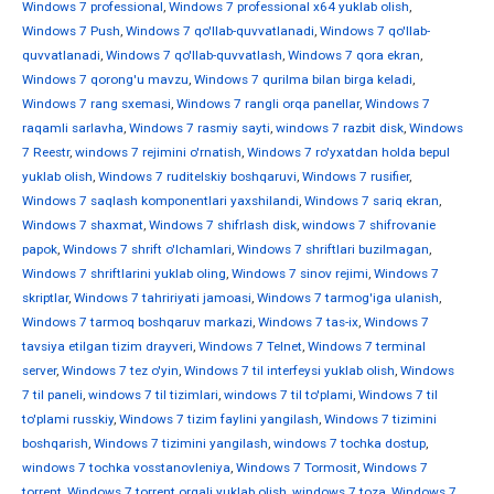
Windows 7 professional
,
Windows 7 professional x64 yuklab olish
,
Windows 7 Push
,
Windows 7 qo'llab-quvvatlanadi
,
Windows 7 qo'llab-
quvvatlanadi
,
Windows 7 qo'llab-quvvatlash
,
Windows 7 qora ekran
,
Windows 7 qorong'u mavzu
,
Windows 7 qurilma bilan birga keladi
,
Windows 7 rang sxemasi
,
Windows 7 rangli orqa panellar
,
Windows 7
raqamli sarlavha
,
Windows 7 rasmiy sayti
,
windows 7 razbit disk
,
Windows
7 Reestr
,
windows 7 rejimini o'rnatish
,
Windows 7 ro'yxatdan holda bepul
yuklab olish
,
Windows 7 ruditelskiy boshqaruvi
,
Windows 7 rusifier
,
Windows 7 saqlash komponentlari yaxshilandi
,
Windows 7 sariq ekran
,
Windows 7 shaxmat
,
Windows 7 shifrlash disk
,
windows 7 shifrovanie
papok
,
Windows 7 shrift o'lchamlari
,
Windows 7 shriftlari buzilmagan
,
Windows 7 shriftlarini yuklab oling
,
Windows 7 sinov rejimi
,
Windows 7
skriptlar
,
Windows 7 tahririyati jamoasi
,
Windows 7 tarmog'iga ulanish
,
Windows 7 tarmoq boshqaruv markazi
,
Windows 7 tas-ix
,
Windows 7
tavsiya etilgan tizim drayveri
,
Windows 7 Telnet
,
Windows 7 terminal
server
,
Windows 7 tez o'yin
,
Windows 7 til interfeysi yuklab olish
,
Windows
7 til paneli
,
windows 7 til tizimlari
,
windows 7 til to'plami
,
Windows 7 til
to'plami russkiy
,
Windows 7 tizim faylini yangilash
,
Windows 7 tizimini
boshqarish
,
Windows 7 tizimini yangilash
,
windows 7 tochka dostup
,
windows 7 tochka vosstanovleniya
,
Windows 7 Tormosit
,
Windows 7
torrent
,
Windows 7 torrent orqali yuklab olish
,
windows 7 toza
,
Windows 7