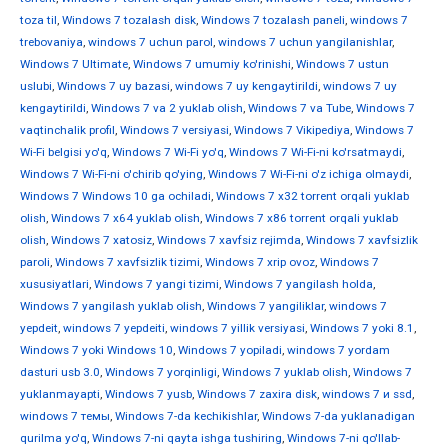
toza til
,
Windows 7 tozalash disk
,
Windows 7 tozalash paneli
,
windows 7
trebovaniya
,
windows 7 uchun parol
,
windows 7 uchun yangilanishlar
,
Windows 7 Ultimate
,
Windows 7 umumiy ko'rinishi
,
Windows 7 ustun
uslubi
,
Windows 7 uy bazasi
,
windows 7 uy kengaytirildi
,
windows 7 uy
kengaytirildi
,
Windows 7 va 2 yuklab olish
,
Windows 7 va Tube
,
Windows 7
vaqtinchalik profil
,
Windows 7 versiyasi
,
Windows 7 Vikipediya
,
Windows 7
Wi-Fi belgisi yo'q
,
Windows 7 Wi-Fi yo'q
,
Windows 7 Wi-Fi-ni ko'rsatmaydi
,
Windows 7 Wi-Fi-ni o'chirib qo'ying
,
Windows 7 Wi-Fi-ni o'z ichiga olmaydi
,
Windows 7 Windows 10 ga ochiladi
,
Windows 7 x32 torrent orqali yuklab
olish
,
Windows 7 x64 yuklab olish
,
Windows 7 x86 torrent orqali yuklab
olish
,
Windows 7 xatosiz
,
Windows 7 xavfsiz rejimda
,
Windows 7 xavfsizlik
paroli
,
Windows 7 xavfsizlik tizimi
,
Windows 7 xrip ovoz
,
Windows 7
xususiyatlari
,
Windows 7 yangi tizimi
,
Windows 7 yangilash holda
,
Windows 7 yangilash yuklab olish
,
Windows 7 yangiliklar
,
windows 7
yepdeit
,
windows 7 yepdeiti
,
windows 7 yillik versiyasi
,
Windows 7 yoki 8.1
,
Windows 7 yoki Windows 10
,
Windows 7 yopiladi
,
windows 7 yordam
dasturi usb 3.0
,
Windows 7 yorqinligi
,
Windows 7 yuklab olish
,
Windows 7
yuklanmayapti
,
Windows 7 yusb
,
Windows 7 zaxira disk
,
windows 7 и ssd
,
windows 7 темы
,
Windows 7-da kechikishlar
,
Windows 7-da yuklanadigan
qurilma yo'q
,
Windows 7-ni qayta ishga tushiring
,
Windows 7-ni qo'llab-