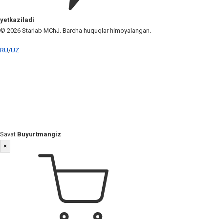
yetkaziladi
© 2026 Starlab MChJ. Barcha huquqlar himoyalangan.
RU
/
UZ
Savat
Buyurtmangiz
×