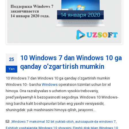
10 Windows 7 dan Windows 10 ga
25
qanday o’zgartirish mumkin
Yan
10 Windows 7 dan Windows 10 ga qanday o'zgartirish mumkin
Windows 10 - barcha
Windows
operatsion tizimlari uchun bir xil
himoya. Ona razrabyvalas s uchetom vysokix trebovaniy,
pred'yavlyaemyh k bezopasnosti segodnya. Windows 10 Windows-
ning barcha kalit boshqaruvlari bilan eng yaxshi versiyasidir,
shuningdek: yuk mashinasini himoya qilish, jarayonni...
,Windows 7 maksimal 32 bit yuklab olish
,
autozapusk-da windows 7
,
Eshitish vositalarida Windows 10 shovqini
,
Fleshli disk bilan Windows 10