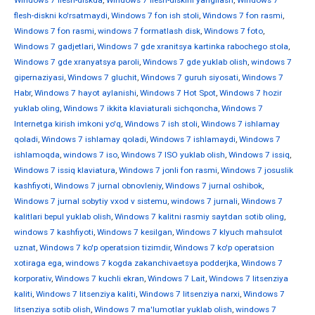
Windows 7 flesh-diskda
,
Windows 7 flesh-diskini yangilash
,
Windows 7
flesh-diskni ko'rsatmaydi
,
Windows 7 fon ish stoli
,
Windows 7 fon rasmi
,
Windows 7 fon rasmi
,
windows 7 formatlash disk
,
Windows 7 foto
,
Windows 7 gadjetlari
,
Windows 7 gde xranitsya kartinka rabochego stola
,
Windows 7 gde xranyatsya paroli
,
Windows 7 gde yuklab olish
,
windows 7
gipernaziyasi
,
Windows 7 gluchit
,
Windows 7 guruh siyosati
,
Windows 7
Habr
,
Windows 7 hayot aylanishi
,
Windows 7 Hot Spot
,
Windows 7 hozir
yuklab oling
,
Windows 7 ikkita klaviaturali sichqoncha
,
Windows 7
Internetga kirish imkoni yo'q
,
Windows 7 ish stoli
,
Windows 7 ishlamay
qoladi
,
Windows 7 ishlamay qoladi
,
Windows 7 ishlamaydi
,
Windows 7
ishlamoqda
,
windows 7 iso
,
Windows 7 ISO yuklab olish
,
Windows 7 issiq
,
Windows 7 issiq klaviatura
,
Windows 7 jonli fon rasmi
,
Windows 7 josuslik
kashfiyoti
,
Windows 7 jurnal obnovleniy
,
Windows 7 jurnal oshibok
,
Windows 7 jurnal sobytiy vxod v sistemu
,
windows 7 jurnali
,
Windows 7
kalitlari bepul yuklab olish
,
Windows 7 kalitni rasmiy saytdan sotib oling
,
windows 7 kashfiyoti
,
Windows 7 kesilgan
,
Windows 7 klyuch mahsulot
uznat
,
Windows 7 ko'p operatsion tizimdir
,
Windows 7 ko'p operatsion
xotiraga ega
,
windows 7 kogda zakanchivaetsya podderjka
,
Windows 7
korporativ
,
Windows 7 kuchli ekran
,
Windows 7 Lait
,
Windows 7 litsenziya
kaliti
,
Windows 7 litsenziya kaliti
,
Windows 7 litsenziya narxi
,
Windows 7
litsenziya sotib olish
,
Windows 7 ma'lumotlar yuklab olish
,
windows 7