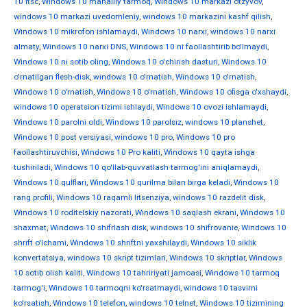
10 ltsc
,
Windows 10 mahalliy tarmoq
,
Windows 10 markazi otzyvov
,
windows 10 markazi uvedomleniy
,
windows 10 markazini kashf qilish
,
Windows 10 mikrofon ishlamaydi
,
Windows 10 narxi
,
windows 10 narxi
almaty
,
Windows 10 narxi DNS
,
Windows 10 ni faollashtirib bo'lmaydi
,
Windows 10 ni sotib oling
,
Windows 10 o'chirish dasturi
,
Windows 10
o'rnatilgan flesh-disk
,
windows 10 o'rnatish
,
Windows 10 o'rnatish
,
Windows 10 o'rnatish
,
Windows 10 o'rnatish
,
Windows 10 ofisga o'xshaydi
,
windows 10 operatsion tizimi ishlaydi
,
Windows 10 ovozi ishlamaydi
,
Windows 10 parolni oldi
,
Windows 10 parolsiz
,
windows 10 planshet
,
Windows 10 post versiyasi
,
windows 10 pro
,
Windows 10 pro
faollashtiruvchisi
,
Windows 10 Pro kaliti
,
Windows 10 qayta ishga
tushiriladi
,
Windows 10 qo'llab-quvvatlash tarmog'ini aniqlamaydi
,
Windows 10 qulflari
,
Windows 10 qurilma bilan birga keladi
,
Windows 10
rang profili
,
Windows 10 raqamli litsenziya
,
windows 10 razdelit disk
,
Windows 10 roditelskiy nazorati
,
Windows 10 saqlash ekrani
,
Windows 10
shaxmat
,
Windows 10 shifrlash disk
,
windows 10 shifrovanie
,
Windows 10
shrift o'lchami
,
Windows 10 shriftni yaxshilaydi
,
Windows 10 siklik
konvertatsiya
,
windows 10 skript tizimlari
,
Windows 10 skriptlar
,
Windows
10 sotib olish kaliti
,
Windows 10 tahririyati jamoasi
,
Windows 10 tarmoq
tarmog'i
,
Windows 10 tarmoqni ko'rsatmaydi
,
windows 10 tasvirni
ko'rsatish
,
Windows 10 telefon
,
windows 10 telnet
,
Windows 10 tizimining