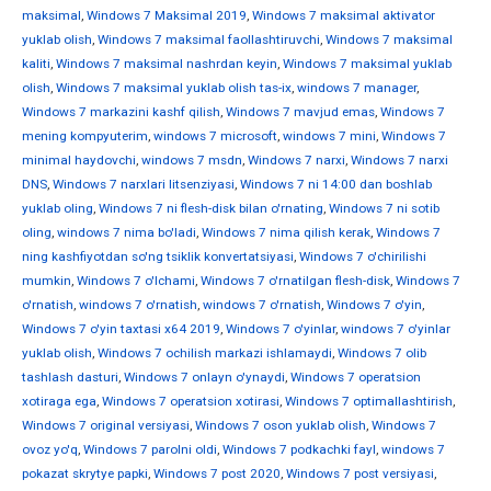
maksimal
,
Windows 7 Maksimal 2019
,
Windows 7 maksimal aktivator
yuklab olish
,
Windows 7 maksimal faollashtiruvchi
,
Windows 7 maksimal
kaliti
,
Windows 7 maksimal nashrdan keyin
,
Windows 7 maksimal yuklab
olish
,
Windows 7 maksimal yuklab olish tas-ix
,
windows 7 manager
,
Windows 7 markazini kashf qilish
,
Windows 7 mavjud emas
,
Windows 7
mening kompyuterim
,
windows 7 microsoft
,
windows 7 mini
,
Windows 7
minimal haydovchi
,
windows 7 msdn
,
Windows 7 narxi
,
Windows 7 narxi
DNS
,
Windows 7 narxlari litsenziyasi
,
Windows 7 ni 14:00 dan boshlab
yuklab oling
,
Windows 7 ni flesh-disk bilan o'rnating
,
Windows 7 ni sotib
oling
,
windows 7 nima bo'ladi
,
Windows 7 nima qilish kerak
,
Windows 7
ning kashfiyotdan so'ng tsiklik konvertatsiyasi
,
Windows 7 o'chirilishi
mumkin
,
Windows 7 o'lchami
,
Windows 7 o'rnatilgan flesh-disk
,
Windows 7
o'rnatish
,
windows 7 o'rnatish
,
windows 7 o'rnatish
,
Windows 7 o'yin
,
Windows 7 o'yin taxtasi x64 2019
,
Windows 7 o'yinlar
,
windows 7 o'yinlar
yuklab olish
,
Windows 7 ochilish markazi ishlamaydi
,
Windows 7 olib
tashlash dasturi
,
Windows 7 onlayn o'ynaydi
,
Windows 7 operatsion
xotiraga ega
,
Windows 7 operatsion xotirasi
,
Windows 7 optimallashtirish
,
Windows 7 original versiyasi
,
Windows 7 oson yuklab olish
,
Windows 7
ovoz yo'q
,
Windows 7 parolni oldi
,
Windows 7 podkachki fayl
,
windows 7
pokazat skrytye papki
,
Windows 7 post 2020
,
Windows 7 post versiyasi
,