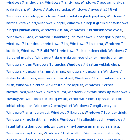
windows 7 andex disk
,
Windows 7 antivirus
,
Windows 7 asosan diskda
joylashgan
,
Windows 7 Autozagruska
,
Windows 7 avgust 2018 yil
,
Windows 7 avtologi
,
windows 7 avtomobil saqlash papkasi
,
Windows 7
barcha versiyalari
,
windows 7 bepul
,
Windows 7 bepul grafikalar
,
Windows
7 bepul yuklab olish
,
Windows 7 bilan
,
Windows 7 bildirishnoma ovozi
,
Windows 7 Bios
,
Windows 7 boshlang'ich
,
Windows 7 boshqaruv paneli
,
windows 7 brandmaur
,
windows 7 bu
,
Windows 7 bu nima
,
Windows 7
budilnik
,
Windows 7 Build 7601
,
windows 7 cherez flesh-disk
,
Windows 7
da parol mavjud
,
Windows 7 da simsiz tarmoq ulanishi mavjud emas
,
Windows 7 dan Windows 10 gacha
,
Windows 7 dasturi yuklab olish
,
Windows 7 dasturiy ta'minot emas
,
windows 7 dasturlari
,
Windows 7
diskni boshqarish
,
windows 7 download
,
Windows 7 Ekaterinburg sotib
olish
,
Windows 7 ekran klaviatura autosapusk
,
Windows 7 ekran
klaviaturasi
,
windows 7 ekran o'limi
,
Windows 7 ekrani shaxsiy
,
Windows 7
ekvalayzer
,
Windows 7 elektr quvvati
,
Windows 7 elektr quvvati yuqori
ishlab chiqarish
,
Windows 7 emulyatori
,
Windows 7 engil versiyasi
,
Windows 7 engil versiyasi
,
Windows 7 Express
,
Windows 7 faollashtirish
,
Windows 7 faollashtirish holda
,
Windows 7 faollashtiruvchi
,
windows 7
faqat bitta tildan qochadi
,
windows 7 fayl papkalari menyu sahifasi
,
Windows 7 fayl tizimi
,
Windows 7 fayl xostlari
,
Windows 7 flesh-disk
,