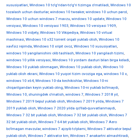
xususiyatlari
,
Windows 10 to'g'ridan-to'g'ri tizimga o'rnatiladi
,
Windows 10
tozalash uchun dasturlar
,
windows 10 tweaker
,
windows 10 uchun parol
,
Windows 10 uchun windows 7 mavzu
,
windows 10 update
,
Windows 10
versiyasi
,
Windows 10 versiyasi 1903
,
Windows 10 versiyasi 1909
,
Windows 10 vidjety
,
Windows 10 Vikipediya
,
Windows 10 virtual
mashinasi
,
Windows 10 x32 torrent orqali yuklab olish
,
Windows 10
xavfsiz rejimda
,
Windows 10 xripit ovoz
,
Windows 10 xususiyatlari
,
windows 10 yangilanishini olib tashlash
,
Windows 10 yangilash tizimi
,
windows 10 yillik versiyasi
,
Windows 10 yordam dasturi bilan birga keladi
,
Windows 10 yuklab olinmagan
,
Windows 10 yuklab olish
,
Windows 10
yuklab olish ekrani
,
Windows 10 yuqori tizim ovoziga ega
,
windows 10 х
,
windows 10 х64
,
Windows 10-da kechikishlar
,
Windows 10-ni
chiqarilgandan keyin yuklab oling
,
Windows 10-ni yuklab bo'lmaydi
,
Windows 10, shuningdek o'rnatish
,
windows 7
,
Windows 7 2018 yil
,
Windows 7 2019 bepul yuklab olish
,
Windows 7 2019 yilda
,
Windows 7
2019 yuklab olish
,
Windows 7 2020 yilda qo'llab-quvvatlanmaydi
,
Windows 7 32 bit yuklab olish
,
Windows 7 32 bit yuklab olish
,
Windows 7
32 bit yuklab olish
,
Windows 7 64 bit yuklab olish
,
Windows 7 Aero
bo'lmagan mavzular
,
windows 7 ajoyib to'plami
,
Windows 7 aktivator bepul
yuklab olish
,
Windows 7 aktivator km
,
Windows 7 anakartni almashtiradi
,