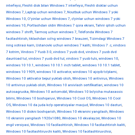
interfeysi
,
Fleshli disk bilan Windows 7 interfeysi
,
Fleshli disklar uchun
Windows 7
,
Laptop uchun windows 7
,
Noutbuk uchun Windows 7 yoki
Windows 10
,
O'yinlar uchun Windows 7
,
o'yinlar uchun windows 7 yoki
windows 10
,
Portlashdan oldin Windows 7 qora ekrani
,
Tahrir qilish uchun
windows 7 shrift
,
Tarmoq uchun windows 7
,
Telefonda Windows 7
faollashtirish
,
tiklashdan so'ng windows 7 brauzeri
,
Tizimdagi Windows 7
ning xotirasi kam
,
Ustanovki uchun windows 7 kaliti
,
Vindovs 7 .c
,
vindovs
7 kstrim
,
Vindovs 7 Yusb 3.0
,
vindovs 7 yusb dvd
,
vindovs 7 yusb dvd
daunload tul
,
vindovs 7 yusb dvd tul
,
vindovs 7 yusb tuls
,
windows 10
,
windows 10 10.1
,
windows 10 10.1 inch tablet
,
windows 10 10.1 tablet
,
windows 10 1909
,
windows 10 activator
,
windows 10 ajoyib to'plami
,
Windows 10 aktivator bepul yuklab olish
,
Windows 10 antivirus
,
Windows
10 antivirus yuklab olish
,
Windows 10 arxivlash sertifikatlari
,
windows 10
autosagruska
,
Windows 10 avtomobil
,
Windows 10 bo'yicha mutaxassis
bilimi
,
Windows 10 boshqaruvi
,
Windows 10 Cool OS
,
Windows 10 Cool
OS
,
Windows 10 da juda ko'p operatsiyalar mavjud
,
Windows 10 dasturi
,
Windows 10 diskni boshqarish
,
Windows 10 ekranini yangilash
,
Windows
10 ekranini yangilash 1920x1080
,
Windows 10 ekvalayzer
,
Windows 10
engil versiyasi
,
Windows 10 faollashtirish
,
Windows 10 faollashtirish kaliti
,
Windows 10 faollashtiruvchi kaliti
,
Windows 10 faollashtiruvchisi
,