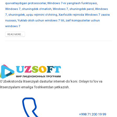
quvvatlaydigan protsessorlar
,
Windows 7-ni yangilash funktsiyasi
,
Windows 7, shuningdek o'rnatish
,
Windows 7, shuningdek parol
,
Windows
7, shuningdek, uyqu rejimini o'chiring
,
Xavfsizlik rejimida Windows 7 zaxira
nusxasi
,
Yuklab olish uchun windows 7 tili
,
zaif kompyuterlar uchun
windows 7
READ MORE...
Oʻzbekistonda litsenziyali dasturlar internet-doʻkoni. Onlayn toʻlov va
litsenziyalarni emailga Toshkentdan yetkazish.
+998 71 200 19 99