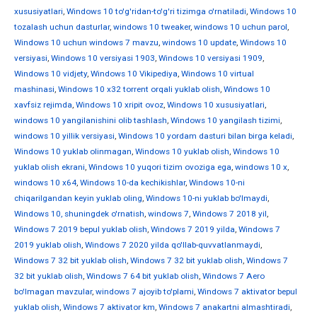
xususiyatlari
,
Windows 10 to'g'ridan-to'g'ri tizimga o'rnatiladi
,
Windows 10
tozalash uchun dasturlar
,
windows 10 tweaker
,
windows 10 uchun parol
,
Windows 10 uchun windows 7 mavzu
,
windows 10 update
,
Windows 10
versiyasi
,
Windows 10 versiyasi 1903
,
Windows 10 versiyasi 1909
,
Windows 10 vidjety
,
Windows 10 Vikipediya
,
Windows 10 virtual
mashinasi
,
Windows 10 x32 torrent orqali yuklab olish
,
Windows 10
xavfsiz rejimda
,
Windows 10 xripit ovoz
,
Windows 10 xususiyatlari
,
windows 10 yangilanishini olib tashlash
,
Windows 10 yangilash tizimi
,
windows 10 yillik versiyasi
,
Windows 10 yordam dasturi bilan birga keladi
,
Windows 10 yuklab olinmagan
,
Windows 10 yuklab olish
,
Windows 10
yuklab olish ekrani
,
Windows 10 yuqori tizim ovoziga ega
,
windows 10 х
,
windows 10 х64
,
Windows 10-da kechikishlar
,
Windows 10-ni
chiqarilgandan keyin yuklab oling
,
Windows 10-ni yuklab bo'lmaydi
,
Windows 10, shuningdek o'rnatish
,
windows 7
,
Windows 7 2018 yil
,
Windows 7 2019 bepul yuklab olish
,
Windows 7 2019 yilda
,
Windows 7
2019 yuklab olish
,
Windows 7 2020 yilda qo'llab-quvvatlanmaydi
,
Windows 7 32 bit yuklab olish
,
Windows 7 32 bit yuklab olish
,
Windows 7
32 bit yuklab olish
,
Windows 7 64 bit yuklab olish
,
Windows 7 Aero
bo'lmagan mavzular
,
windows 7 ajoyib to'plami
,
Windows 7 aktivator bepul
yuklab olish
,
Windows 7 aktivator km
,
Windows 7 anakartni almashtiradi
,