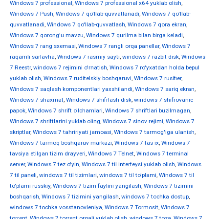
Windows 7 professional
,
Windows 7 professional x64 yuklab olish
,
Windows 7 Push
,
Windows 7 qo'llab-quvvatlanadi
,
Windows 7 qo'llab-
quvvatlanadi
,
Windows 7 qo'llab-quvvatlash
,
Windows 7 qora ekran
,
Windows 7 qorong'u mavzu
,
Windows 7 qurilma bilan birga keladi
,
Windows 7 rang sxemasi
,
Windows 7 rangli orqa panellar
,
Windows 7
raqamli sarlavha
,
Windows 7 rasmiy sayti
,
windows 7 razbit disk
,
Windows
7 Reestr
,
windows 7 rejimini o'rnatish
,
Windows 7 ro'yxatdan holda bepul
yuklab olish
,
Windows 7 ruditelskiy boshqaruvi
,
Windows 7 rusifier
,
Windows 7 saqlash komponentlari yaxshilandi
,
Windows 7 sariq ekran
,
Windows 7 shaxmat
,
Windows 7 shifrlash disk
,
windows 7 shifrovanie
papok
,
Windows 7 shrift o'lchamlari
,
Windows 7 shriftlari buzilmagan
,
Windows 7 shriftlarini yuklab oling
,
Windows 7 sinov rejimi
,
Windows 7
skriptlar
,
Windows 7 tahririyati jamoasi
,
Windows 7 tarmog'iga ulanish
,
Windows 7 tarmoq boshqaruv markazi
,
Windows 7 tas-ix
,
Windows 7
tavsiya etilgan tizim drayveri
,
Windows 7 Telnet
,
Windows 7 terminal
server
,
Windows 7 tez o'yin
,
Windows 7 til interfeysi yuklab olish
,
Windows
7 til paneli
,
windows 7 til tizimlari
,
windows 7 til to'plami
,
Windows 7 til
to'plami russkiy
,
Windows 7 tizim faylini yangilash
,
Windows 7 tizimini
boshqarish
,
Windows 7 tizimini yangilash
,
windows 7 tochka dostup
,
windows 7 tochka vosstanovleniya
,
Windows 7 Tormosit
,
Windows 7
torrent
,
Windows 7 torrent orqali yuklab olish
,
windows 7 toza
,
Windows 7