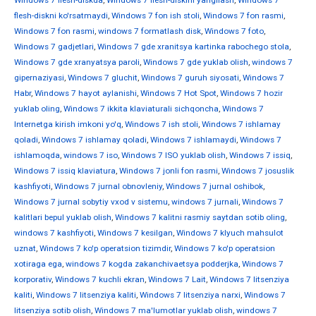
Windows 7 flesh-diskda
,
Windows 7 flesh-diskini yangilash
,
Windows 7
flesh-diskni ko'rsatmaydi
,
Windows 7 fon ish stoli
,
Windows 7 fon rasmi
,
Windows 7 fon rasmi
,
windows 7 formatlash disk
,
Windows 7 foto
,
Windows 7 gadjetlari
,
Windows 7 gde xranitsya kartinka rabochego stola
,
Windows 7 gde xranyatsya paroli
,
Windows 7 gde yuklab olish
,
windows 7
gipernaziyasi
,
Windows 7 gluchit
,
Windows 7 guruh siyosati
,
Windows 7
Habr
,
Windows 7 hayot aylanishi
,
Windows 7 Hot Spot
,
Windows 7 hozir
yuklab oling
,
Windows 7 ikkita klaviaturali sichqoncha
,
Windows 7
Internetga kirish imkoni yo'q
,
Windows 7 ish stoli
,
Windows 7 ishlamay
qoladi
,
Windows 7 ishlamay qoladi
,
Windows 7 ishlamaydi
,
Windows 7
ishlamoqda
,
windows 7 iso
,
Windows 7 ISO yuklab olish
,
Windows 7 issiq
,
Windows 7 issiq klaviatura
,
Windows 7 jonli fon rasmi
,
Windows 7 josuslik
kashfiyoti
,
Windows 7 jurnal obnovleniy
,
Windows 7 jurnal oshibok
,
Windows 7 jurnal sobytiy vxod v sistemu
,
windows 7 jurnali
,
Windows 7
kalitlari bepul yuklab olish
,
Windows 7 kalitni rasmiy saytdan sotib oling
,
windows 7 kashfiyoti
,
Windows 7 kesilgan
,
Windows 7 klyuch mahsulot
uznat
,
Windows 7 ko'p operatsion tizimdir
,
Windows 7 ko'p operatsion
xotiraga ega
,
windows 7 kogda zakanchivaetsya podderjka
,
Windows 7
korporativ
,
Windows 7 kuchli ekran
,
Windows 7 Lait
,
Windows 7 litsenziya
kaliti
,
Windows 7 litsenziya kaliti
,
Windows 7 litsenziya narxi
,
Windows 7
litsenziya sotib olish
,
Windows 7 ma'lumotlar yuklab olish
,
windows 7