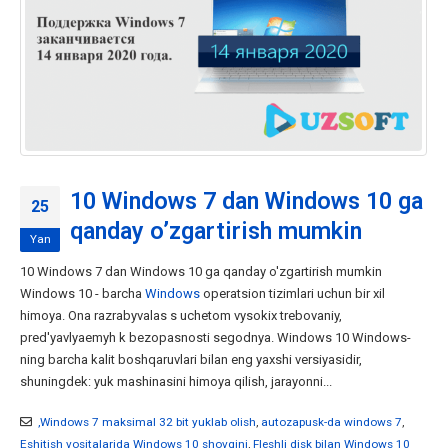
10 Windows 7 dan Windows 10 ga
25
qanday o’zgartirish mumkin
Yan
10 Windows 7 dan Windows 10 ga qanday o'zgartirish mumkin
Windows 10 - barcha
Windows
operatsion tizimlari uchun bir xil
himoya. Ona razrabyvalas s uchetom vysokix trebovaniy,
pred'yavlyaemyh k bezopasnosti segodnya. Windows 10 Windows-
ning barcha kalit boshqaruvlari bilan eng yaxshi versiyasidir,
shuningdek: yuk mashinasini himoya qilish, jarayonni...
,Windows 7 maksimal 32 bit yuklab olish
,
autozapusk-da windows 7
,
Eshitish vositalarida Windows 10 shovqini
,
Fleshli disk bilan Windows 10