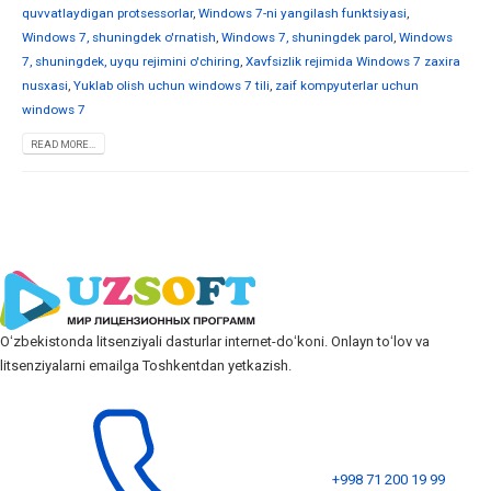
quvvatlaydigan protsessorlar
,
Windows 7-ni yangilash funktsiyasi
,
Windows 7, shuningdek o'rnatish
,
Windows 7, shuningdek parol
,
Windows
7, shuningdek, uyqu rejimini o'chiring
,
Xavfsizlik rejimida Windows 7 zaxira
nusxasi
,
Yuklab olish uchun windows 7 tili
,
zaif kompyuterlar uchun
windows 7
READ MORE...
Oʻzbekistonda litsenziyali dasturlar internet-doʻkoni. Onlayn toʻlov va
litsenziyalarni emailga Toshkentdan yetkazish.
+998 71 200 19 99