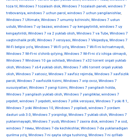
toza til
,
Windows 7 tozalash disk
,
Windows 7 tozalash paneli
,
windows 7
trebovaniya
,
windows 7 uchun parol
,
windows 7 uchun yangilanishlar
,
Windows 7 Ultimate
,
Windows 7 umumiy ko'rinishi
,
Windows 7 ustun
uslubi
,
Windows 7 uy bazasi
,
windows 7 uy kengaytirildi
,
windows 7 uy
kengaytirildi
,
Windows 7 va 2 yuklab olish
,
Windows 7 va Tube
,
Windows 7
vaqtinchalik profil
,
Windows 7 versiyasi
,
Windows 7 Vikipediya
,
Windows 7
Wi-Fi belgisi yo'q
,
Windows 7 Wi-Fi yo'q
,
Windows 7 Wi-Fi-ni ko'rsatmaydi
,
Windows 7 Wi-Fi-ni o'chirib qo'ying
,
Windows 7 Wi-Fi-ni o'z ichiga olmaydi
,
Windows 7 Windows 10 ga ochiladi
,
Windows 7 x32 torrent orqali yuklab
olish
,
Windows 7 x64 yuklab olish
,
Windows 7 x86 torrent orqali yuklab
olish
,
Windows 7 xatosiz
,
Windows 7 xavfsiz rejimda
,
Windows 7 xavfsizlik
paroli
,
Windows 7 xavfsizlik tizimi
,
Windows 7 xrip ovoz
,
Windows 7
xususiyatlari
,
Windows 7 yangi tizimi
,
Windows 7 yangilash holda
,
Windows 7 yangilash yuklab olish
,
Windows 7 yangiliklar
,
windows 7
yepdeit
,
windows 7 yepdeiti
,
windows 7 yillik versiyasi
,
Windows 7 yoki 8.1
,
Windows 7 yoki Windows 10
,
Windows 7 yopiladi
,
windows 7 yordam
dasturi usb 3.0
,
Windows 7 yorqinligi
,
Windows 7 yuklab olish
,
Windows 7
yuklanmayapti
,
Windows 7 yusb
,
Windows 7 zaxira disk
,
windows 7 и ssd
,
windows 7 темы
,
Windows 7-da kechikishlar
,
Windows 7-da yuklanadigan
qurilma yo'q
,
Windows 7-ni qayta ishga tushiring
,
Windows 7-ni qo'llab-