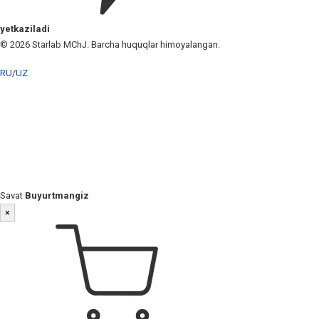
yetkaziladi
© 2026 Starlab MChJ. Barcha huquqlar himoyalangan.
RU
/
UZ
Savat
Buyurtmangiz
×