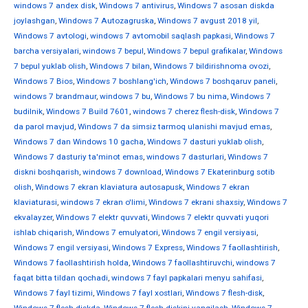
windows 7 andex disk
,
Windows 7 antivirus
,
Windows 7 asosan diskda
joylashgan
,
Windows 7 Autozagruska
,
Windows 7 avgust 2018 yil
,
Windows 7 avtologi
,
windows 7 avtomobil saqlash papkasi
,
Windows 7
barcha versiyalari
,
windows 7 bepul
,
Windows 7 bepul grafikalar
,
Windows
7 bepul yuklab olish
,
Windows 7 bilan
,
Windows 7 bildirishnoma ovozi
,
Windows 7 Bios
,
Windows 7 boshlang'ich
,
Windows 7 boshqaruv paneli
,
windows 7 brandmaur
,
windows 7 bu
,
Windows 7 bu nima
,
Windows 7
budilnik
,
Windows 7 Build 7601
,
windows 7 cherez flesh-disk
,
Windows 7
da parol mavjud
,
Windows 7 da simsiz tarmoq ulanishi mavjud emas
,
Windows 7 dan Windows 10 gacha
,
Windows 7 dasturi yuklab olish
,
Windows 7 dasturiy ta'minot emas
,
windows 7 dasturlari
,
Windows 7
diskni boshqarish
,
windows 7 download
,
Windows 7 Ekaterinburg sotib
olish
,
Windows 7 ekran klaviatura autosapusk
,
Windows 7 ekran
klaviaturasi
,
windows 7 ekran o'limi
,
Windows 7 ekrani shaxsiy
,
Windows 7
ekvalayzer
,
Windows 7 elektr quvvati
,
Windows 7 elektr quvvati yuqori
ishlab chiqarish
,
Windows 7 emulyatori
,
Windows 7 engil versiyasi
,
Windows 7 engil versiyasi
,
Windows 7 Express
,
Windows 7 faollashtirish
,
Windows 7 faollashtirish holda
,
Windows 7 faollashtiruvchi
,
windows 7
faqat bitta tildan qochadi
,
windows 7 fayl papkalari menyu sahifasi
,
Windows 7 fayl tizimi
,
Windows 7 fayl xostlari
,
Windows 7 flesh-disk
,