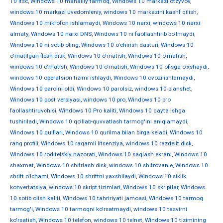
10 ltsc
,
Windows 10 mahalliy tarmoq
,
Windows 10 markazi otzyvov
,
windows 10 markazi uvedomleniy
,
windows 10 markazini kashf qilish
,
Windows 10 mikrofon ishlamaydi
,
Windows 10 narxi
,
windows 10 narxi
almaty
,
Windows 10 narxi DNS
,
Windows 10 ni faollashtirib bo'lmaydi
,
Windows 10 ni sotib oling
,
Windows 10 o'chirish dasturi
,
Windows 10
o'rnatilgan flesh-disk
,
Windows 10 o'rnatish
,
Windows 10 o'rnatish
,
windows 10 o'rnatish
,
Windows 10 o'rnatish
,
Windows 10 ofisga o'xshaydi
,
windows 10 operatsion tizimi ishlaydi
,
Windows 10 ovozi ishlamaydi
,
Windows 10 parolni oldi
,
Windows 10 parolsiz
,
windows 10 planshet
,
Windows 10 post versiyasi
,
windows 10 pro
,
Windows 10 pro
faollashtiruvchisi
,
Windows 10 Pro kaliti
,
Windows 10 qayta ishga
tushiriladi
,
Windows 10 qo'llab-quvvatlash tarmog'ini aniqlamaydi
,
Windows 10 qulflari
,
Windows 10 qurilma bilan birga keladi
,
Windows 10
rang profili
,
Windows 10 raqamli litsenziya
,
windows 10 razdelit disk
,
Windows 10 roditelskiy nazorati
,
Windows 10 saqlash ekrani
,
Windows 10
shaxmat
,
Windows 10 shifrlash disk
,
windows 10 shifrovanie
,
Windows 10
shrift o'lchami
,
Windows 10 shriftni yaxshilaydi
,
Windows 10 siklik
konvertatsiya
,
windows 10 skript tizimlari
,
Windows 10 skriptlar
,
Windows
10 sotib olish kaliti
,
Windows 10 tahririyati jamoasi
,
Windows 10 tarmoq
tarmog'i
,
Windows 10 tarmoqni ko'rsatmaydi
,
windows 10 tasvirni
ko'rsatish
,
Windows 10 telefon
,
windows 10 telnet
,
Windows 10 tizimining