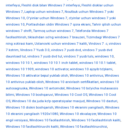
interfeysi
,
Fleshli disk bilan Windows 7 interfeysi
,
Fleshli disklar uchun
Windows 7
,
Laptop uchun windows 7
,
Noutbuk uchun Windows 7 yoki
Windows 10
,
O'yinlar uchun Windows 7
,
o'yinlar uchun windows 7 yoki
windows 10
,
Portlashdan oldin Windows 7 qora ekrani
,
Tahrir qilish uchun
windows 7 shrift
,
Tarmoq uchun windows 7
,
Telefonda Windows 7
faollashtirish
,
tiklashdan so'ng windows 7 brauzeri
,
Tizimdagi Windows 7
ning xotirasi kam
,
Ustanovki uchun windows 7 kaliti
,
Vindovs 7 .c
,
vindovs
7 kstrim
,
Vindovs 7 Yusb 3.0
,
vindovs 7 yusb dvd
,
vindovs 7 yusb dvd
daunload tul
,
vindovs 7 yusb dvd tul
,
vindovs 7 yusb tuls
,
windows 10
,
windows 10 10.1
,
windows 10 10.1 inch tablet
,
windows 10 10.1 tablet
,
windows 10 1909
,
windows 10 activator
,
windows 10 ajoyib to'plami
,
Windows 10 aktivator bepul yuklab olish
,
Windows 10 antivirus
,
Windows
10 antivirus yuklab olish
,
Windows 10 arxivlash sertifikatlari
,
windows 10
autosagruska
,
Windows 10 avtomobil
,
Windows 10 bo'yicha mutaxassis
bilimi
,
Windows 10 boshqaruvi
,
Windows 10 Cool OS
,
Windows 10 Cool
OS
,
Windows 10 da juda ko'p operatsiyalar mavjud
,
Windows 10 dasturi
,
Windows 10 diskni boshqarish
,
Windows 10 ekranini yangilash
,
Windows
10 ekranini yangilash 1920x1080
,
Windows 10 ekvalayzer
,
Windows 10
engil versiyasi
,
Windows 10 faollashtirish
,
Windows 10 faollashtirish kaliti
,
Windows 10 faollashtiruvchi kaliti
,
Windows 10 faollashtiruvchisi
,