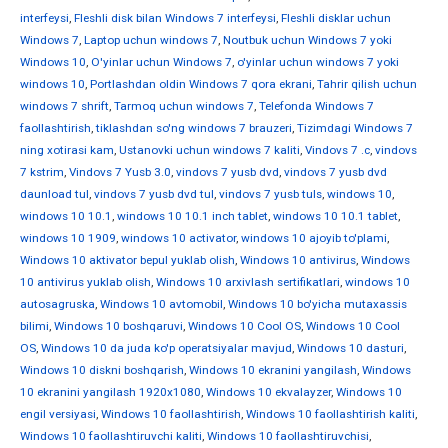
interfeysi
,
Fleshli disk bilan Windows 7 interfeysi
,
Fleshli disklar uchun
Windows 7
,
Laptop uchun windows 7
,
Noutbuk uchun Windows 7 yoki
Windows 10
,
O'yinlar uchun Windows 7
,
o'yinlar uchun windows 7 yoki
windows 10
,
Portlashdan oldin Windows 7 qora ekrani
,
Tahrir qilish uchun
windows 7 shrift
,
Tarmoq uchun windows 7
,
Telefonda Windows 7
faollashtirish
,
tiklashdan so'ng windows 7 brauzeri
,
Tizimdagi Windows 7
ning xotirasi kam
,
Ustanovki uchun windows 7 kaliti
,
Vindovs 7 .c
,
vindovs
7 kstrim
,
Vindovs 7 Yusb 3.0
,
vindovs 7 yusb dvd
,
vindovs 7 yusb dvd
daunload tul
,
vindovs 7 yusb dvd tul
,
vindovs 7 yusb tuls
,
windows 10
,
windows 10 10.1
,
windows 10 10.1 inch tablet
,
windows 10 10.1 tablet
,
windows 10 1909
,
windows 10 activator
,
windows 10 ajoyib to'plami
,
Windows 10 aktivator bepul yuklab olish
,
Windows 10 antivirus
,
Windows
10 antivirus yuklab olish
,
Windows 10 arxivlash sertifikatlari
,
windows 10
autosagruska
,
Windows 10 avtomobil
,
Windows 10 bo'yicha mutaxassis
bilimi
,
Windows 10 boshqaruvi
,
Windows 10 Cool OS
,
Windows 10 Cool
OS
,
Windows 10 da juda ko'p operatsiyalar mavjud
,
Windows 10 dasturi
,
Windows 10 diskni boshqarish
,
Windows 10 ekranini yangilash
,
Windows
10 ekranini yangilash 1920x1080
,
Windows 10 ekvalayzer
,
Windows 10
engil versiyasi
,
Windows 10 faollashtirish
,
Windows 10 faollashtirish kaliti
,
Windows 10 faollashtiruvchi kaliti
,
Windows 10 faollashtiruvchisi
,