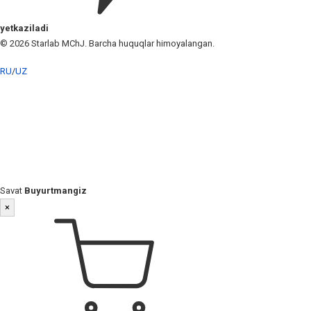
yetkaziladi
© 2026 Starlab MChJ. Barcha huquqlar himoyalangan.
RU
/
UZ
Savat
Buyurtmangiz
×