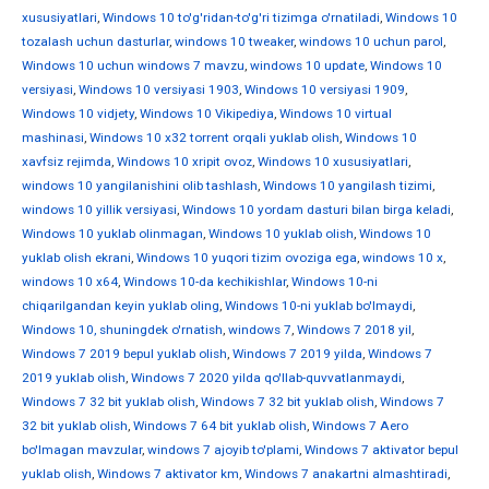
xususiyatlari
,
Windows 10 to'g'ridan-to'g'ri tizimga o'rnatiladi
,
Windows 10
tozalash uchun dasturlar
,
windows 10 tweaker
,
windows 10 uchun parol
,
Windows 10 uchun windows 7 mavzu
,
windows 10 update
,
Windows 10
versiyasi
,
Windows 10 versiyasi 1903
,
Windows 10 versiyasi 1909
,
Windows 10 vidjety
,
Windows 10 Vikipediya
,
Windows 10 virtual
mashinasi
,
Windows 10 x32 torrent orqali yuklab olish
,
Windows 10
xavfsiz rejimda
,
Windows 10 xripit ovoz
,
Windows 10 xususiyatlari
,
windows 10 yangilanishini olib tashlash
,
Windows 10 yangilash tizimi
,
windows 10 yillik versiyasi
,
Windows 10 yordam dasturi bilan birga keladi
,
Windows 10 yuklab olinmagan
,
Windows 10 yuklab olish
,
Windows 10
yuklab olish ekrani
,
Windows 10 yuqori tizim ovoziga ega
,
windows 10 х
,
windows 10 х64
,
Windows 10-da kechikishlar
,
Windows 10-ni
chiqarilgandan keyin yuklab oling
,
Windows 10-ni yuklab bo'lmaydi
,
Windows 10, shuningdek o'rnatish
,
windows 7
,
Windows 7 2018 yil
,
Windows 7 2019 bepul yuklab olish
,
Windows 7 2019 yilda
,
Windows 7
2019 yuklab olish
,
Windows 7 2020 yilda qo'llab-quvvatlanmaydi
,
Windows 7 32 bit yuklab olish
,
Windows 7 32 bit yuklab olish
,
Windows 7
32 bit yuklab olish
,
Windows 7 64 bit yuklab olish
,
Windows 7 Aero
bo'lmagan mavzular
,
windows 7 ajoyib to'plami
,
Windows 7 aktivator bepul
yuklab olish
,
Windows 7 aktivator km
,
Windows 7 anakartni almashtiradi
,