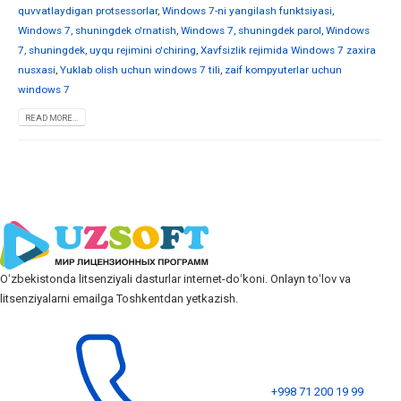
quvvatlaydigan protsessorlar
,
Windows 7-ni yangilash funktsiyasi
,
Windows 7, shuningdek o'rnatish
,
Windows 7, shuningdek parol
,
Windows
7, shuningdek, uyqu rejimini o'chiring
,
Xavfsizlik rejimida Windows 7 zaxira
nusxasi
,
Yuklab olish uchun windows 7 tili
,
zaif kompyuterlar uchun
windows 7
READ MORE...
Oʻzbekistonda litsenziyali dasturlar internet-doʻkoni. Onlayn toʻlov va
litsenziyalarni emailga Toshkentdan yetkazish.
+998 71 200 19 99