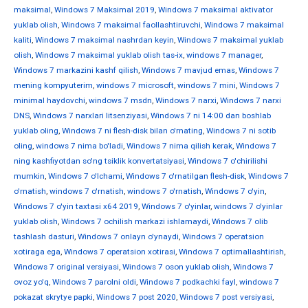
maksimal
,
Windows 7 Maksimal 2019
,
Windows 7 maksimal aktivator
yuklab olish
,
Windows 7 maksimal faollashtiruvchi
,
Windows 7 maksimal
kaliti
,
Windows 7 maksimal nashrdan keyin
,
Windows 7 maksimal yuklab
olish
,
Windows 7 maksimal yuklab olish tas-ix
,
windows 7 manager
,
Windows 7 markazini kashf qilish
,
Windows 7 mavjud emas
,
Windows 7
mening kompyuterim
,
windows 7 microsoft
,
windows 7 mini
,
Windows 7
minimal haydovchi
,
windows 7 msdn
,
Windows 7 narxi
,
Windows 7 narxi
DNS
,
Windows 7 narxlari litsenziyasi
,
Windows 7 ni 14:00 dan boshlab
yuklab oling
,
Windows 7 ni flesh-disk bilan o'rnating
,
Windows 7 ni sotib
oling
,
windows 7 nima bo'ladi
,
Windows 7 nima qilish kerak
,
Windows 7
ning kashfiyotdan so'ng tsiklik konvertatsiyasi
,
Windows 7 o'chirilishi
mumkin
,
Windows 7 o'lchami
,
Windows 7 o'rnatilgan flesh-disk
,
Windows 7
o'rnatish
,
windows 7 o'rnatish
,
windows 7 o'rnatish
,
Windows 7 o'yin
,
Windows 7 o'yin taxtasi x64 2019
,
Windows 7 o'yinlar
,
windows 7 o'yinlar
yuklab olish
,
Windows 7 ochilish markazi ishlamaydi
,
Windows 7 olib
tashlash dasturi
,
Windows 7 onlayn o'ynaydi
,
Windows 7 operatsion
xotiraga ega
,
Windows 7 operatsion xotirasi
,
Windows 7 optimallashtirish
,
Windows 7 original versiyasi
,
Windows 7 oson yuklab olish
,
Windows 7
ovoz yo'q
,
Windows 7 parolni oldi
,
Windows 7 podkachki fayl
,
windows 7
pokazat skrytye papki
,
Windows 7 post 2020
,
Windows 7 post versiyasi
,