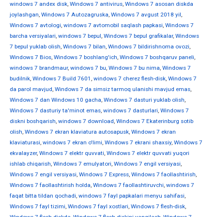
windows 7 andex disk
,
Windows 7 antivirus
,
Windows 7 asosan diskda
joylashgan
,
Windows 7 Autozagruska
,
Windows 7 avgust 2018 yil
,
Windows 7 avtologi
,
windows 7 avtomobil saqlash papkasi
,
Windows 7
barcha versiyalari
,
windows 7 bepul
,
Windows 7 bepul grafikalar
,
Windows
7 bepul yuklab olish
,
Windows 7 bilan
,
Windows 7 bildirishnoma ovozi
,
Windows 7 Bios
,
Windows 7 boshlang'ich
,
Windows 7 boshqaruv paneli
,
windows 7 brandmaur
,
windows 7 bu
,
Windows 7 bu nima
,
Windows 7
budilnik
,
Windows 7 Build 7601
,
windows 7 cherez flesh-disk
,
Windows 7
da parol mavjud
,
Windows 7 da simsiz tarmoq ulanishi mavjud emas
,
Windows 7 dan Windows 10 gacha
,
Windows 7 dasturi yuklab olish
,
Windows 7 dasturiy ta'minot emas
,
windows 7 dasturlari
,
Windows 7
diskni boshqarish
,
windows 7 download
,
Windows 7 Ekaterinburg sotib
olish
,
Windows 7 ekran klaviatura autosapusk
,
Windows 7 ekran
klaviaturasi
,
windows 7 ekran o'limi
,
Windows 7 ekrani shaxsiy
,
Windows 7
ekvalayzer
,
Windows 7 elektr quvvati
,
Windows 7 elektr quvvati yuqori
ishlab chiqarish
,
Windows 7 emulyatori
,
Windows 7 engil versiyasi
,
Windows 7 engil versiyasi
,
Windows 7 Express
,
Windows 7 faollashtirish
,
Windows 7 faollashtirish holda
,
Windows 7 faollashtiruvchi
,
windows 7
faqat bitta tildan qochadi
,
windows 7 fayl papkalari menyu sahifasi
,
Windows 7 fayl tizimi
,
Windows 7 fayl xostlari
,
Windows 7 flesh-disk
,