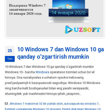
10 Windows 7 dan Windows 10 ga
25
qanday o’zgartirish mumkin
Yan
10 Windows 7 dan Windows 10 ga qanday o'zgartirish mumkin
Windows 10 - barcha
Windows
operatsion tizimlari uchun bir xil
himoya. Ona razrabyvalas s uchetom vysokix trebovaniy,
pred'yavlyaemyh k bezopasnosti segodnya. Windows 10 Windows-
ning barcha kalit boshqaruvlari bilan eng yaxshi versiyasidir,
shuningdek: yuk mashinasini himoya qilish, jarayonni...
,Windows 7 maksimal 32 bit yuklab olish
,
autozapusk-da windows 7
,
Eshitish vositalarida Windows 10 shovqini
,
Fleshli disk bilan Windows 10