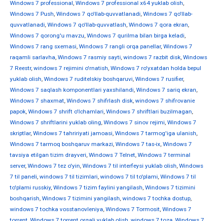
Windows 7 professional
,
Windows 7 professional x64 yuklab olish
,
Windows 7 Push
,
Windows 7 qo'llab-quvvatlanadi
,
Windows 7 qo'llab-
quvvatlanadi
,
Windows 7 qo'llab-quvvatlash
,
Windows 7 qora ekran
,
Windows 7 qorong'u mavzu
,
Windows 7 qurilma bilan birga keladi
,
Windows 7 rang sxemasi
,
Windows 7 rangli orqa panellar
,
Windows 7
raqamli sarlavha
,
Windows 7 rasmiy sayti
,
windows 7 razbit disk
,
Windows
7 Reestr
,
windows 7 rejimini o'rnatish
,
Windows 7 ro'yxatdan holda bepul
yuklab olish
,
Windows 7 ruditelskiy boshqaruvi
,
Windows 7 rusifier
,
Windows 7 saqlash komponentlari yaxshilandi
,
Windows 7 sariq ekran
,
Windows 7 shaxmat
,
Windows 7 shifrlash disk
,
windows 7 shifrovanie
papok
,
Windows 7 shrift o'lchamlari
,
Windows 7 shriftlari buzilmagan
,
Windows 7 shriftlarini yuklab oling
,
Windows 7 sinov rejimi
,
Windows 7
skriptlar
,
Windows 7 tahririyati jamoasi
,
Windows 7 tarmog'iga ulanish
,
Windows 7 tarmoq boshqaruv markazi
,
Windows 7 tas-ix
,
Windows 7
tavsiya etilgan tizim drayveri
,
Windows 7 Telnet
,
Windows 7 terminal
server
,
Windows 7 tez o'yin
,
Windows 7 til interfeysi yuklab olish
,
Windows
7 til paneli
,
windows 7 til tizimlari
,
windows 7 til to'plami
,
Windows 7 til
to'plami russkiy
,
Windows 7 tizim faylini yangilash
,
Windows 7 tizimini
boshqarish
,
Windows 7 tizimini yangilash
,
windows 7 tochka dostup
,
windows 7 tochka vosstanovleniya
,
Windows 7 Tormosit
,
Windows 7
torrent
,
Windows 7 torrent orqali yuklab olish
,
windows 7 toza
,
Windows 7