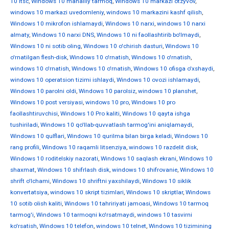
10 ltsc
,
Windows 10 mahalliy tarmoq
,
Windows 10 markazi otzyvov
,
windows 10 markazi uvedomleniy
,
windows 10 markazini kashf qilish
,
Windows 10 mikrofon ishlamaydi
,
Windows 10 narxi
,
windows 10 narxi
almaty
,
Windows 10 narxi DNS
,
Windows 10 ni faollashtirib bo'lmaydi
,
Windows 10 ni sotib oling
,
Windows 10 o'chirish dasturi
,
Windows 10
o'rnatilgan flesh-disk
,
Windows 10 o'rnatish
,
Windows 10 o'rnatish
,
windows 10 o'rnatish
,
Windows 10 o'rnatish
,
Windows 10 ofisga o'xshaydi
,
windows 10 operatsion tizimi ishlaydi
,
Windows 10 ovozi ishlamaydi
,
Windows 10 parolni oldi
,
Windows 10 parolsiz
,
windows 10 planshet
,
Windows 10 post versiyasi
,
windows 10 pro
,
Windows 10 pro
faollashtiruvchisi
,
Windows 10 Pro kaliti
,
Windows 10 qayta ishga
tushiriladi
,
Windows 10 qo'llab-quvvatlash tarmog'ini aniqlamaydi
,
Windows 10 qulflari
,
Windows 10 qurilma bilan birga keladi
,
Windows 10
rang profili
,
Windows 10 raqamli litsenziya
,
windows 10 razdelit disk
,
Windows 10 roditelskiy nazorati
,
Windows 10 saqlash ekrani
,
Windows 10
shaxmat
,
Windows 10 shifrlash disk
,
windows 10 shifrovanie
,
Windows 10
shrift o'lchami
,
Windows 10 shriftni yaxshilaydi
,
Windows 10 siklik
konvertatsiya
,
windows 10 skript tizimlari
,
Windows 10 skriptlar
,
Windows
10 sotib olish kaliti
,
Windows 10 tahririyati jamoasi
,
Windows 10 tarmoq
tarmog'i
,
Windows 10 tarmoqni ko'rsatmaydi
,
windows 10 tasvirni
ko'rsatish
,
Windows 10 telefon
,
windows 10 telnet
,
Windows 10 tizimining