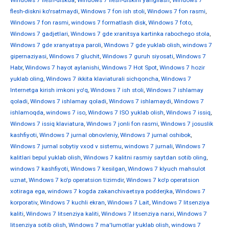
Windows 7 flesh-diskda
,
Windows 7 flesh-diskini yangilash
,
Windows 7
flesh-diskni ko'rsatmaydi
,
Windows 7 fon ish stoli
,
Windows 7 fon rasmi
,
Windows 7 fon rasmi
,
windows 7 formatlash disk
,
Windows 7 foto
,
Windows 7 gadjetlari
,
Windows 7 gde xranitsya kartinka rabochego stola
,
Windows 7 gde xranyatsya paroli
,
Windows 7 gde yuklab olish
,
windows 7
gipernaziyasi
,
Windows 7 gluchit
,
Windows 7 guruh siyosati
,
Windows 7
Habr
,
Windows 7 hayot aylanishi
,
Windows 7 Hot Spot
,
Windows 7 hozir
yuklab oling
,
Windows 7 ikkita klaviaturali sichqoncha
,
Windows 7
Internetga kirish imkoni yo'q
,
Windows 7 ish stoli
,
Windows 7 ishlamay
qoladi
,
Windows 7 ishlamay qoladi
,
Windows 7 ishlamaydi
,
Windows 7
ishlamoqda
,
windows 7 iso
,
Windows 7 ISO yuklab olish
,
Windows 7 issiq
,
Windows 7 issiq klaviatura
,
Windows 7 jonli fon rasmi
,
Windows 7 josuslik
kashfiyoti
,
Windows 7 jurnal obnovleniy
,
Windows 7 jurnal oshibok
,
Windows 7 jurnal sobytiy vxod v sistemu
,
windows 7 jurnali
,
Windows 7
kalitlari bepul yuklab olish
,
Windows 7 kalitni rasmiy saytdan sotib oling
,
windows 7 kashfiyoti
,
Windows 7 kesilgan
,
Windows 7 klyuch mahsulot
uznat
,
Windows 7 ko'p operatsion tizimdir
,
Windows 7 ko'p operatsion
xotiraga ega
,
windows 7 kogda zakanchivaetsya podderjka
,
Windows 7
korporativ
,
Windows 7 kuchli ekran
,
Windows 7 Lait
,
Windows 7 litsenziya
kaliti
,
Windows 7 litsenziya kaliti
,
Windows 7 litsenziya narxi
,
Windows 7
litsenziya sotib olish
,
Windows 7 ma'lumotlar yuklab olish
,
windows 7