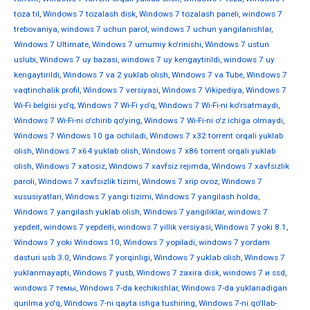
toza til
,
Windows 7 tozalash disk
,
Windows 7 tozalash paneli
,
windows 7
trebovaniya
,
windows 7 uchun parol
,
windows 7 uchun yangilanishlar
,
Windows 7 Ultimate
,
Windows 7 umumiy ko'rinishi
,
Windows 7 ustun
uslubi
,
Windows 7 uy bazasi
,
windows 7 uy kengaytirildi
,
windows 7 uy
kengaytirildi
,
Windows 7 va 2 yuklab olish
,
Windows 7 va Tube
,
Windows 7
vaqtinchalik profil
,
Windows 7 versiyasi
,
Windows 7 Vikipediya
,
Windows 7
Wi-Fi belgisi yo'q
,
Windows 7 Wi-Fi yo'q
,
Windows 7 Wi-Fi-ni ko'rsatmaydi
,
Windows 7 Wi-Fi-ni o'chirib qo'ying
,
Windows 7 Wi-Fi-ni o'z ichiga olmaydi
,
Windows 7 Windows 10 ga ochiladi
,
Windows 7 x32 torrent orqali yuklab
olish
,
Windows 7 x64 yuklab olish
,
Windows 7 x86 torrent orqali yuklab
olish
,
Windows 7 xatosiz
,
Windows 7 xavfsiz rejimda
,
Windows 7 xavfsizlik
paroli
,
Windows 7 xavfsizlik tizimi
,
Windows 7 xrip ovoz
,
Windows 7
xususiyatlari
,
Windows 7 yangi tizimi
,
Windows 7 yangilash holda
,
Windows 7 yangilash yuklab olish
,
Windows 7 yangiliklar
,
windows 7
yepdeit
,
windows 7 yepdeiti
,
windows 7 yillik versiyasi
,
Windows 7 yoki 8.1
,
Windows 7 yoki Windows 10
,
Windows 7 yopiladi
,
windows 7 yordam
dasturi usb 3.0
,
Windows 7 yorqinligi
,
Windows 7 yuklab olish
,
Windows 7
yuklanmayapti
,
Windows 7 yusb
,
Windows 7 zaxira disk
,
windows 7 и ssd
,
windows 7 темы
,
Windows 7-da kechikishlar
,
Windows 7-da yuklanadigan
qurilma yo'q
,
Windows 7-ni qayta ishga tushiring
,
Windows 7-ni qo'llab-