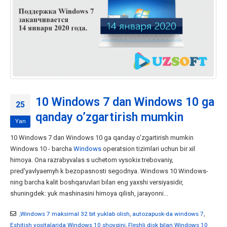
10 Windows 7 dan Windows 10 ga
25
qanday o’zgartirish mumkin
Yan
10 Windows 7 dan Windows 10 ga qanday o'zgartirish mumkin
Windows 10 - barcha
Windows
operatsion tizimlari uchun bir xil
himoya. Ona razrabyvalas s uchetom vysokix trebovaniy,
pred'yavlyaemyh k bezopasnosti segodnya. Windows 10 Windows-
ning barcha kalit boshqaruvlari bilan eng yaxshi versiyasidir,
shuningdek: yuk mashinasini himoya qilish, jarayonni...
,Windows 7 maksimal 32 bit yuklab olish
,
autozapusk-da windows 7
,
Eshitish vositalarida Windows 10 shovqini
,
Fleshli disk bilan Windows 10