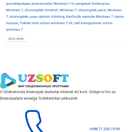
quvvatlaydigan protsessorlar
,
Windows 7-ni yangilash funktsiyasi
,
Windows 7, shuningdek o'rnatish
,
Windows 7, shuningdek parol
,
Windows
7, shuningdek, uyqu rejimini o'chiring
,
Xavfsizlik rejimida Windows 7 zaxira
nusxasi
,
Yuklab olish uchun windows 7 tili
,
zaif kompyuterlar uchun
windows 7
READ MORE...
Oʻzbekistonda litsenziyali dasturlar internet-doʻkoni. Onlayn toʻlov va
litsenziyalarni emailga Toshkentdan yetkazish.
+998 71 200 19 99