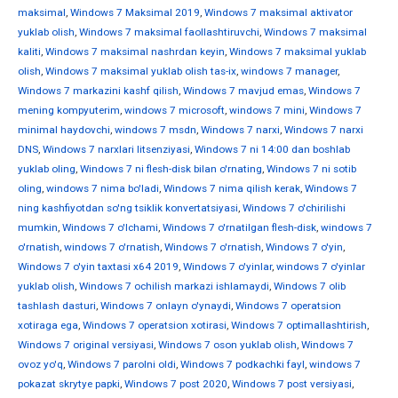
maksimal
,
Windows 7 Maksimal 2019
,
Windows 7 maksimal aktivator
yuklab olish
,
Windows 7 maksimal faollashtiruvchi
,
Windows 7 maksimal
kaliti
,
Windows 7 maksimal nashrdan keyin
,
Windows 7 maksimal yuklab
olish
,
Windows 7 maksimal yuklab olish tas-ix
,
windows 7 manager
,
Windows 7 markazini kashf qilish
,
Windows 7 mavjud emas
,
Windows 7
mening kompyuterim
,
windows 7 microsoft
,
windows 7 mini
,
Windows 7
minimal haydovchi
,
windows 7 msdn
,
Windows 7 narxi
,
Windows 7 narxi
DNS
,
Windows 7 narxlari litsenziyasi
,
Windows 7 ni 14:00 dan boshlab
yuklab oling
,
Windows 7 ni flesh-disk bilan o'rnating
,
Windows 7 ni sotib
oling
,
windows 7 nima bo'ladi
,
Windows 7 nima qilish kerak
,
Windows 7
ning kashfiyotdan so'ng tsiklik konvertatsiyasi
,
Windows 7 o'chirilishi
mumkin
,
Windows 7 o'lchami
,
Windows 7 o'rnatilgan flesh-disk
,
windows 7
o'rnatish
,
windows 7 o'rnatish
,
Windows 7 o'rnatish
,
Windows 7 o'yin
,
Windows 7 o'yin taxtasi x64 2019
,
Windows 7 o'yinlar
,
windows 7 o'yinlar
yuklab olish
,
Windows 7 ochilish markazi ishlamaydi
,
Windows 7 olib
tashlash dasturi
,
Windows 7 onlayn o'ynaydi
,
Windows 7 operatsion
xotiraga ega
,
Windows 7 operatsion xotirasi
,
Windows 7 optimallashtirish
,
Windows 7 original versiyasi
,
Windows 7 oson yuklab olish
,
Windows 7
ovoz yo'q
,
Windows 7 parolni oldi
,
Windows 7 podkachki fayl
,
windows 7
pokazat skrytye papki
,
Windows 7 post 2020
,
Windows 7 post versiyasi
,