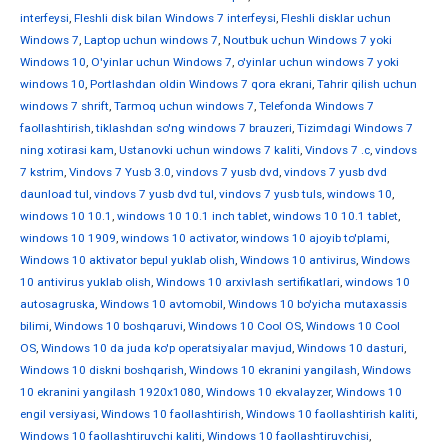
interfeysi
,
Fleshli disk bilan Windows 7 interfeysi
,
Fleshli disklar uchun
Windows 7
,
Laptop uchun windows 7
,
Noutbuk uchun Windows 7 yoki
Windows 10
,
O'yinlar uchun Windows 7
,
o'yinlar uchun windows 7 yoki
windows 10
,
Portlashdan oldin Windows 7 qora ekrani
,
Tahrir qilish uchun
windows 7 shrift
,
Tarmoq uchun windows 7
,
Telefonda Windows 7
faollashtirish
,
tiklashdan so'ng windows 7 brauzeri
,
Tizimdagi Windows 7
ning xotirasi kam
,
Ustanovki uchun windows 7 kaliti
,
Vindovs 7 .c
,
vindovs
7 kstrim
,
Vindovs 7 Yusb 3.0
,
vindovs 7 yusb dvd
,
vindovs 7 yusb dvd
daunload tul
,
vindovs 7 yusb dvd tul
,
vindovs 7 yusb tuls
,
windows 10
,
windows 10 10.1
,
windows 10 10.1 inch tablet
,
windows 10 10.1 tablet
,
windows 10 1909
,
windows 10 activator
,
windows 10 ajoyib to'plami
,
Windows 10 aktivator bepul yuklab olish
,
Windows 10 antivirus
,
Windows
10 antivirus yuklab olish
,
Windows 10 arxivlash sertifikatlari
,
windows 10
autosagruska
,
Windows 10 avtomobil
,
Windows 10 bo'yicha mutaxassis
bilimi
,
Windows 10 boshqaruvi
,
Windows 10 Cool OS
,
Windows 10 Cool
OS
,
Windows 10 da juda ko'p operatsiyalar mavjud
,
Windows 10 dasturi
,
Windows 10 diskni boshqarish
,
Windows 10 ekranini yangilash
,
Windows
10 ekranini yangilash 1920x1080
,
Windows 10 ekvalayzer
,
Windows 10
engil versiyasi
,
Windows 10 faollashtirish
,
Windows 10 faollashtirish kaliti
,
Windows 10 faollashtiruvchi kaliti
,
Windows 10 faollashtiruvchisi
,