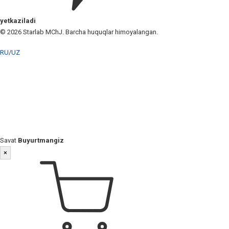
yetkaziladi
© 2026 Starlab MChJ. Barcha huquqlar himoyalangan.
RU
/
UZ
Savat
Buyurtmangiz
×