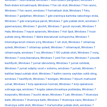
Windows 7 flesh-diskda
,
Windows 7 flesh-diskini yangilash
,
Windows 7
flesh-diskni ko'rsatmaydi
,
Windows 7 fon ish stoli
,
Windows 7 fon rasmi
,
Windows 7 fon rasmi
,
windows 7 formatlash disk
,
Windows 7 foto
,
Windows 7 gadjetlari
,
Windows 7 gde xranitsya kartinka rabochego stola
,
Windows 7 gde xranyatsya paroli
,
Windows 7 gde yuklab olish
,
windows 7
gipernaziyasi
,
Windows 7 gluchit
,
Windows 7 guruh siyosati
,
Windows 7
Habr
,
Windows 7 hayot aylanishi
,
Windows 7 Hot Spot
,
Windows 7 hozir
yuklab oling
,
Windows 7 ikkita klaviaturali sichqoncha
,
Windows 7
Internetga kirish imkoni yo'q
,
Windows 7 ish stoli
,
Windows 7 ishlamay
qoladi
,
Windows 7 ishlamay qoladi
,
Windows 7 ishlamaydi
,
Windows 7
ishlamoqda
,
windows 7 iso
,
Windows 7 ISO yuklab olish
,
Windows 7 issiq
,
Windows 7 issiq klaviatura
,
Windows 7 jonli fon rasmi
,
Windows 7 josuslik
kashfiyoti
,
Windows 7 jurnal obnovleniy
,
Windows 7 jurnal oshibok
,
Windows 7 jurnal sobytiy vxod v sistemu
,
windows 7 jurnali
,
Windows 7
kalitlari bepul yuklab olish
,
Windows 7 kalitni rasmiy saytdan sotib oling
,
windows 7 kashfiyoti
,
Windows 7 kesilgan
,
Windows 7 klyuch mahsulot
uznat
,
Windows 7 ko'p operatsion tizimdir
,
Windows 7 ko'p operatsion
xotiraga ega
,
windows 7 kogda zakanchivaetsya podderjka
,
Windows 7
korporativ
,
Windows 7 kuchli ekran
,
Windows 7 Lait
,
Windows 7 litsenziya
kaliti
,
Windows 7 litsenziya kaliti
,
Windows 7 litsenziya narxi
,
Windows 7
litsenziya sotib olish
,
Windows 7 ma'lumotlar yuklab olish
,
windows 7