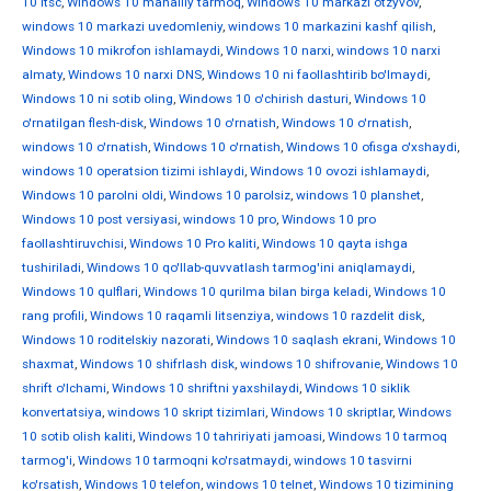
10 ltsc
,
Windows 10 mahalliy tarmoq
,
Windows 10 markazi otzyvov
,
windows 10 markazi uvedomleniy
,
windows 10 markazini kashf qilish
,
Windows 10 mikrofon ishlamaydi
,
Windows 10 narxi
,
windows 10 narxi
almaty
,
Windows 10 narxi DNS
,
Windows 10 ni faollashtirib bo'lmaydi
,
Windows 10 ni sotib oling
,
Windows 10 o'chirish dasturi
,
Windows 10
o'rnatilgan flesh-disk
,
Windows 10 o'rnatish
,
Windows 10 o'rnatish
,
windows 10 o'rnatish
,
Windows 10 o'rnatish
,
Windows 10 ofisga o'xshaydi
,
windows 10 operatsion tizimi ishlaydi
,
Windows 10 ovozi ishlamaydi
,
Windows 10 parolni oldi
,
Windows 10 parolsiz
,
windows 10 planshet
,
Windows 10 post versiyasi
,
windows 10 pro
,
Windows 10 pro
faollashtiruvchisi
,
Windows 10 Pro kaliti
,
Windows 10 qayta ishga
tushiriladi
,
Windows 10 qo'llab-quvvatlash tarmog'ini aniqlamaydi
,
Windows 10 qulflari
,
Windows 10 qurilma bilan birga keladi
,
Windows 10
rang profili
,
Windows 10 raqamli litsenziya
,
windows 10 razdelit disk
,
Windows 10 roditelskiy nazorati
,
Windows 10 saqlash ekrani
,
Windows 10
shaxmat
,
Windows 10 shifrlash disk
,
windows 10 shifrovanie
,
Windows 10
shrift o'lchami
,
Windows 10 shriftni yaxshilaydi
,
Windows 10 siklik
konvertatsiya
,
windows 10 skript tizimlari
,
Windows 10 skriptlar
,
Windows
10 sotib olish kaliti
,
Windows 10 tahririyati jamoasi
,
Windows 10 tarmoq
tarmog'i
,
Windows 10 tarmoqni ko'rsatmaydi
,
windows 10 tasvirni
ko'rsatish
,
Windows 10 telefon
,
windows 10 telnet
,
Windows 10 tizimining