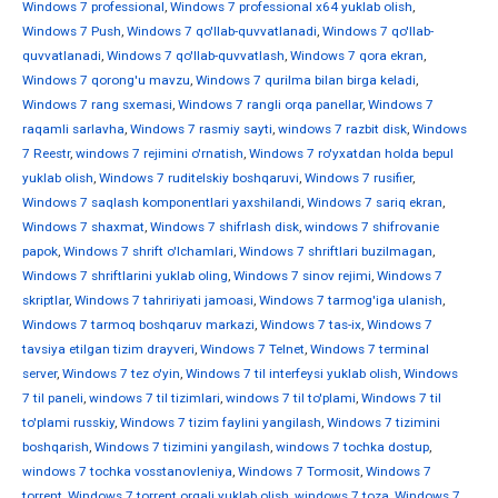
Windows 7 professional
,
Windows 7 professional x64 yuklab olish
,
Windows 7 Push
,
Windows 7 qo'llab-quvvatlanadi
,
Windows 7 qo'llab-
quvvatlanadi
,
Windows 7 qo'llab-quvvatlash
,
Windows 7 qora ekran
,
Windows 7 qorong'u mavzu
,
Windows 7 qurilma bilan birga keladi
,
Windows 7 rang sxemasi
,
Windows 7 rangli orqa panellar
,
Windows 7
raqamli sarlavha
,
Windows 7 rasmiy sayti
,
windows 7 razbit disk
,
Windows
7 Reestr
,
windows 7 rejimini o'rnatish
,
Windows 7 ro'yxatdan holda bepul
yuklab olish
,
Windows 7 ruditelskiy boshqaruvi
,
Windows 7 rusifier
,
Windows 7 saqlash komponentlari yaxshilandi
,
Windows 7 sariq ekran
,
Windows 7 shaxmat
,
Windows 7 shifrlash disk
,
windows 7 shifrovanie
papok
,
Windows 7 shrift o'lchamlari
,
Windows 7 shriftlari buzilmagan
,
Windows 7 shriftlarini yuklab oling
,
Windows 7 sinov rejimi
,
Windows 7
skriptlar
,
Windows 7 tahririyati jamoasi
,
Windows 7 tarmog'iga ulanish
,
Windows 7 tarmoq boshqaruv markazi
,
Windows 7 tas-ix
,
Windows 7
tavsiya etilgan tizim drayveri
,
Windows 7 Telnet
,
Windows 7 terminal
server
,
Windows 7 tez o'yin
,
Windows 7 til interfeysi yuklab olish
,
Windows
7 til paneli
,
windows 7 til tizimlari
,
windows 7 til to'plami
,
Windows 7 til
to'plami russkiy
,
Windows 7 tizim faylini yangilash
,
Windows 7 tizimini
boshqarish
,
Windows 7 tizimini yangilash
,
windows 7 tochka dostup
,
windows 7 tochka vosstanovleniya
,
Windows 7 Tormosit
,
Windows 7
torrent
,
Windows 7 torrent orqali yuklab olish
,
windows 7 toza
,
Windows 7