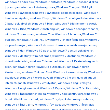
windows 7 andex disk
,
Windows 7 antivirus
,
Windows 7 asosan diskda
joylashgan
,
Windows 7 Autozagruska
,
Windows 7 avgust 2018 yil
,
Windows 7 avtologi
,
windows 7 avtomobil saqlash papkasi
,
Windows 7
barcha versiyalari
,
windows 7 bepul
,
Windows 7 bepul grafikalar
,
Windows
7 bepul yuklab olish
,
Windows 7 bilan
,
Windows 7 bildirishnoma ovozi
,
Windows 7 Bios
,
Windows 7 boshlang'ich
,
Windows 7 boshqaruv paneli
,
windows 7 brandmaur
,
windows 7 bu
,
Windows 7 bu nima
,
Windows 7
budilnik
,
Windows 7 Build 7601
,
windows 7 cherez flesh-disk
,
Windows 7
da parol mavjud
,
Windows 7 da simsiz tarmoq ulanishi mavjud emas
,
Windows 7 dan Windows 10 gacha
,
Windows 7 dasturi yuklab olish
,
Windows 7 dasturiy ta'minot emas
,
windows 7 dasturlari
,
Windows 7
diskni boshqarish
,
windows 7 download
,
Windows 7 Ekaterinburg sotib
olish
,
Windows 7 ekran klaviatura autosapusk
,
Windows 7 ekran
klaviaturasi
,
windows 7 ekran o'limi
,
Windows 7 ekrani shaxsiy
,
Windows 7
ekvalayzer
,
Windows 7 elektr quvvati
,
Windows 7 elektr quvvati yuqori
ishlab chiqarish
,
Windows 7 emulyatori
,
Windows 7 engil versiyasi
,
Windows 7 engil versiyasi
,
Windows 7 Express
,
Windows 7 faollashtirish
,
Windows 7 faollashtirish holda
,
Windows 7 faollashtiruvchi
,
windows 7
faqat bitta tildan qochadi
,
windows 7 fayl papkalari menyu sahifasi
,
Windows 7 fayl tizimi
,
Windows 7 fayl xostlari
,
Windows 7 flesh-disk
,