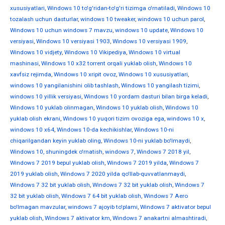
xususiyatlari
,
Windows 10 to'g'ridan-to'g'ri tizimga o'rnatiladi
,
Windows 10
tozalash uchun dasturlar
,
windows 10 tweaker
,
windows 10 uchun parol
,
Windows 10 uchun windows 7 mavzu
,
windows 10 update
,
Windows 10
versiyasi
,
Windows 10 versiyasi 1903
,
Windows 10 versiyasi 1909
,
Windows 10 vidjety
,
Windows 10 Vikipediya
,
Windows 10 virtual
mashinasi
,
Windows 10 x32 torrent orqali yuklab olish
,
Windows 10
xavfsiz rejimda
,
Windows 10 xripit ovoz
,
Windows 10 xususiyatlari
,
windows 10 yangilanishini olib tashlash
,
Windows 10 yangilash tizimi
,
windows 10 yillik versiyasi
,
Windows 10 yordam dasturi bilan birga keladi
,
Windows 10 yuklab olinmagan
,
Windows 10 yuklab olish
,
Windows 10
yuklab olish ekrani
,
Windows 10 yuqori tizim ovoziga ega
,
windows 10 х
,
windows 10 х64
,
Windows 10-da kechikishlar
,
Windows 10-ni
chiqarilgandan keyin yuklab oling
,
Windows 10-ni yuklab bo'lmaydi
,
Windows 10, shuningdek o'rnatish
,
windows 7
,
Windows 7 2018 yil
,
Windows 7 2019 bepul yuklab olish
,
Windows 7 2019 yilda
,
Windows 7
2019 yuklab olish
,
Windows 7 2020 yilda qo'llab-quvvatlanmaydi
,
Windows 7 32 bit yuklab olish
,
Windows 7 32 bit yuklab olish
,
Windows 7
32 bit yuklab olish
,
Windows 7 64 bit yuklab olish
,
Windows 7 Aero
bo'lmagan mavzular
,
windows 7 ajoyib to'plami
,
Windows 7 aktivator bepul
yuklab olish
,
Windows 7 aktivator km
,
Windows 7 anakartni almashtiradi
,