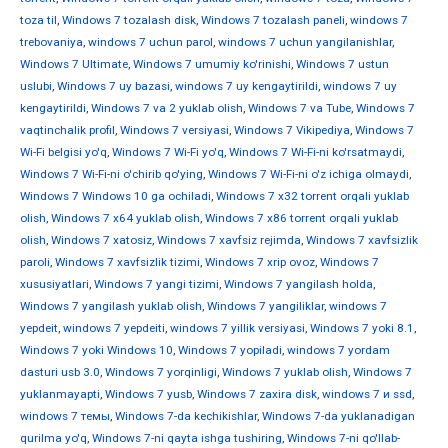
toza til
,
Windows 7 tozalash disk
,
Windows 7 tozalash paneli
,
windows 7
trebovaniya
,
windows 7 uchun parol
,
windows 7 uchun yangilanishlar
,
Windows 7 Ultimate
,
Windows 7 umumiy ko'rinishi
,
Windows 7 ustun
uslubi
,
Windows 7 uy bazasi
,
windows 7 uy kengaytirildi
,
windows 7 uy
kengaytirildi
,
Windows 7 va 2 yuklab olish
,
Windows 7 va Tube
,
Windows 7
vaqtinchalik profil
,
Windows 7 versiyasi
,
Windows 7 Vikipediya
,
Windows 7
Wi-Fi belgisi yo'q
,
Windows 7 Wi-Fi yo'q
,
Windows 7 Wi-Fi-ni ko'rsatmaydi
,
Windows 7 Wi-Fi-ni o'chirib qo'ying
,
Windows 7 Wi-Fi-ni o'z ichiga olmaydi
,
Windows 7 Windows 10 ga ochiladi
,
Windows 7 x32 torrent orqali yuklab
olish
,
Windows 7 x64 yuklab olish
,
Windows 7 x86 torrent orqali yuklab
olish
,
Windows 7 xatosiz
,
Windows 7 xavfsiz rejimda
,
Windows 7 xavfsizlik
paroli
,
Windows 7 xavfsizlik tizimi
,
Windows 7 xrip ovoz
,
Windows 7
xususiyatlari
,
Windows 7 yangi tizimi
,
Windows 7 yangilash holda
,
Windows 7 yangilash yuklab olish
,
Windows 7 yangiliklar
,
windows 7
yepdeit
,
windows 7 yepdeiti
,
windows 7 yillik versiyasi
,
Windows 7 yoki 8.1
,
Windows 7 yoki Windows 10
,
Windows 7 yopiladi
,
windows 7 yordam
dasturi usb 3.0
,
Windows 7 yorqinligi
,
Windows 7 yuklab olish
,
Windows 7
yuklanmayapti
,
Windows 7 yusb
,
Windows 7 zaxira disk
,
windows 7 и ssd
,
windows 7 темы
,
Windows 7-da kechikishlar
,
Windows 7-da yuklanadigan
qurilma yo'q
,
Windows 7-ni qayta ishga tushiring
,
Windows 7-ni qo'llab-