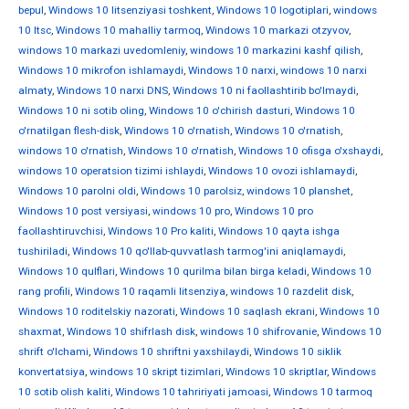
bepul
,
Windows 10 litsenziyasi toshkent
,
Windows 10 logotiplari
,
windows
10 ltsc
,
Windows 10 mahalliy tarmoq
,
Windows 10 markazi otzyvov
,
windows 10 markazi uvedomleniy
,
windows 10 markazini kashf qilish
,
Windows 10 mikrofon ishlamaydi
,
Windows 10 narxi
,
windows 10 narxi
almaty
,
Windows 10 narxi DNS
,
Windows 10 ni faollashtirib bo'lmaydi
,
Windows 10 ni sotib oling
,
Windows 10 o'chirish dasturi
,
Windows 10
o'rnatilgan flesh-disk
,
Windows 10 o'rnatish
,
Windows 10 o'rnatish
,
windows 10 o'rnatish
,
Windows 10 o'rnatish
,
Windows 10 ofisga o'xshaydi
,
windows 10 operatsion tizimi ishlaydi
,
Windows 10 ovozi ishlamaydi
,
Windows 10 parolni oldi
,
Windows 10 parolsiz
,
windows 10 planshet
,
Windows 10 post versiyasi
,
windows 10 pro
,
Windows 10 pro
faollashtiruvchisi
,
Windows 10 Pro kaliti
,
Windows 10 qayta ishga
tushiriladi
,
Windows 10 qo'llab-quvvatlash tarmog'ini aniqlamaydi
,
Windows 10 qulflari
,
Windows 10 qurilma bilan birga keladi
,
Windows 10
rang profili
,
Windows 10 raqamli litsenziya
,
windows 10 razdelit disk
,
Windows 10 roditelskiy nazorati
,
Windows 10 saqlash ekrani
,
Windows 10
shaxmat
,
Windows 10 shifrlash disk
,
windows 10 shifrovanie
,
Windows 10
shrift o'lchami
,
Windows 10 shriftni yaxshilaydi
,
Windows 10 siklik
konvertatsiya
,
windows 10 skript tizimlari
,
Windows 10 skriptlar
,
Windows
10 sotib olish kaliti
,
Windows 10 tahririyati jamoasi
,
Windows 10 tarmoq