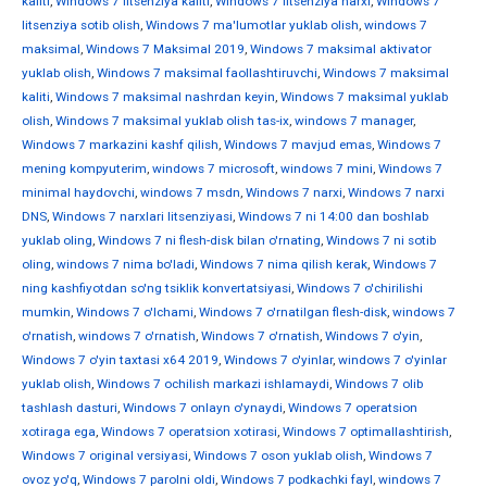
kaliti
,
Windows 7 litsenziya kaliti
,
Windows 7 litsenziya narxi
,
Windows 7
litsenziya sotib olish
,
Windows 7 ma'lumotlar yuklab olish
,
windows 7
maksimal
,
Windows 7 Maksimal 2019
,
Windows 7 maksimal aktivator
yuklab olish
,
Windows 7 maksimal faollashtiruvchi
,
Windows 7 maksimal
kaliti
,
Windows 7 maksimal nashrdan keyin
,
Windows 7 maksimal yuklab
olish
,
Windows 7 maksimal yuklab olish tas-ix
,
windows 7 manager
,
Windows 7 markazini kashf qilish
,
Windows 7 mavjud emas
,
Windows 7
mening kompyuterim
,
windows 7 microsoft
,
windows 7 mini
,
Windows 7
minimal haydovchi
,
windows 7 msdn
,
Windows 7 narxi
,
Windows 7 narxi
DNS
,
Windows 7 narxlari litsenziyasi
,
Windows 7 ni 14:00 dan boshlab
yuklab oling
,
Windows 7 ni flesh-disk bilan o'rnating
,
Windows 7 ni sotib
oling
,
windows 7 nima bo'ladi
,
Windows 7 nima qilish kerak
,
Windows 7
ning kashfiyotdan so'ng tsiklik konvertatsiyasi
,
Windows 7 o'chirilishi
mumkin
,
Windows 7 o'lchami
,
Windows 7 o'rnatilgan flesh-disk
,
windows 7
o'rnatish
,
windows 7 o'rnatish
,
Windows 7 o'rnatish
,
Windows 7 o'yin
,
Windows 7 o'yin taxtasi x64 2019
,
Windows 7 o'yinlar
,
windows 7 o'yinlar
yuklab olish
,
Windows 7 ochilish markazi ishlamaydi
,
Windows 7 olib
tashlash dasturi
,
Windows 7 onlayn o'ynaydi
,
Windows 7 operatsion
xotiraga ega
,
Windows 7 operatsion xotirasi
,
Windows 7 optimallashtirish
,
Windows 7 original versiyasi
,
Windows 7 oson yuklab olish
,
Windows 7
ovoz yo'q
,
Windows 7 parolni oldi
,
Windows 7 podkachki fayl
,
windows 7