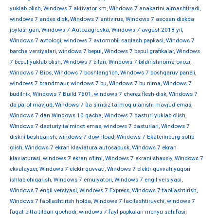
yuklab olish
,
Windows 7 aktivator km
,
Windows 7 anakartni almashtiradi
,
windows 7 andex disk
,
Windows 7 antivirus
,
Windows 7 asosan diskda
joylashgan
,
Windows 7 Autozagruska
,
Windows 7 avgust 2018 yil
,
Windows 7 avtologi
,
windows 7 avtomobil saqlash papkasi
,
Windows 7
barcha versiyalari
,
windows 7 bepul
,
Windows 7 bepul grafikalar
,
Windows
7 bepul yuklab olish
,
Windows 7 bilan
,
Windows 7 bildirishnoma ovozi
,
Windows 7 Bios
,
Windows 7 boshlang'ich
,
Windows 7 boshqaruv paneli
,
windows 7 brandmaur
,
windows 7 bu
,
Windows 7 bu nima
,
Windows 7
budilnik
,
Windows 7 Build 7601
,
windows 7 cherez flesh-disk
,
Windows 7
da parol mavjud
,
Windows 7 da simsiz tarmoq ulanishi mavjud emas
,
Windows 7 dan Windows 10 gacha
,
Windows 7 dasturi yuklab olish
,
Windows 7 dasturiy ta'minot emas
,
windows 7 dasturlari
,
Windows 7
diskni boshqarish
,
windows 7 download
,
Windows 7 Ekaterinburg sotib
olish
,
Windows 7 ekran klaviatura autosapusk
,
Windows 7 ekran
klaviaturasi
,
windows 7 ekran o'limi
,
Windows 7 ekrani shaxsiy
,
Windows 7
ekvalayzer
,
Windows 7 elektr quvvati
,
Windows 7 elektr quvvati yuqori
ishlab chiqarish
,
Windows 7 emulyatori
,
Windows 7 engil versiyasi
,
Windows 7 engil versiyasi
,
Windows 7 Express
,
Windows 7 faollashtirish
,
Windows 7 faollashtirish holda
,
Windows 7 faollashtiruvchi
,
windows 7
faqat bitta tildan qochadi
,
windows 7 fayl papkalari menyu sahifasi
,