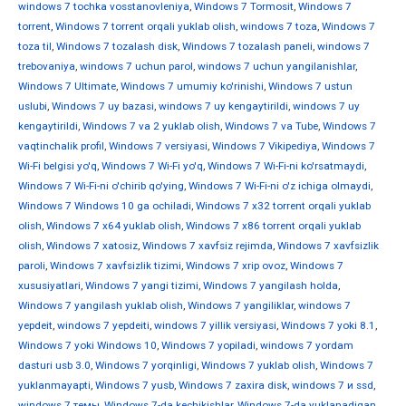
windows 7 tochka vosstanovleniya
,
Windows 7 Tormosit
,
Windows 7
torrent
,
Windows 7 torrent orqali yuklab olish
,
windows 7 toza
,
Windows 7
toza til
,
Windows 7 tozalash disk
,
Windows 7 tozalash paneli
,
windows 7
trebovaniya
,
windows 7 uchun parol
,
windows 7 uchun yangilanishlar
,
Windows 7 Ultimate
,
Windows 7 umumiy ko'rinishi
,
Windows 7 ustun
uslubi
,
Windows 7 uy bazasi
,
windows 7 uy kengaytirildi
,
windows 7 uy
kengaytirildi
,
Windows 7 va 2 yuklab olish
,
Windows 7 va Tube
,
Windows 7
vaqtinchalik profil
,
Windows 7 versiyasi
,
Windows 7 Vikipediya
,
Windows 7
Wi-Fi belgisi yo'q
,
Windows 7 Wi-Fi yo'q
,
Windows 7 Wi-Fi-ni ko'rsatmaydi
,
Windows 7 Wi-Fi-ni o'chirib qo'ying
,
Windows 7 Wi-Fi-ni o'z ichiga olmaydi
,
Windows 7 Windows 10 ga ochiladi
,
Windows 7 x32 torrent orqali yuklab
olish
,
Windows 7 x64 yuklab olish
,
Windows 7 x86 torrent orqali yuklab
olish
,
Windows 7 xatosiz
,
Windows 7 xavfsiz rejimda
,
Windows 7 xavfsizlik
paroli
,
Windows 7 xavfsizlik tizimi
,
Windows 7 xrip ovoz
,
Windows 7
xususiyatlari
,
Windows 7 yangi tizimi
,
Windows 7 yangilash holda
,
Windows 7 yangilash yuklab olish
,
Windows 7 yangiliklar
,
windows 7
yepdeit
,
windows 7 yepdeiti
,
windows 7 yillik versiyasi
,
Windows 7 yoki 8.1
,
Windows 7 yoki Windows 10
,
Windows 7 yopiladi
,
windows 7 yordam
dasturi usb 3.0
,
Windows 7 yorqinligi
,
Windows 7 yuklab olish
,
Windows 7
yuklanmayapti
,
Windows 7 yusb
,
Windows 7 zaxira disk
,
windows 7 и ssd
,
windows 7 темы
,
Windows 7-da kechikishlar
,
Windows 7-da yuklanadigan