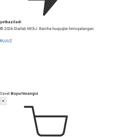
yetkaziladi
© 2026 Starlab MChJ. Barcha huquqlar himoyalangan.
RU
/
UZ
Savat
Buyurtmangiz
×