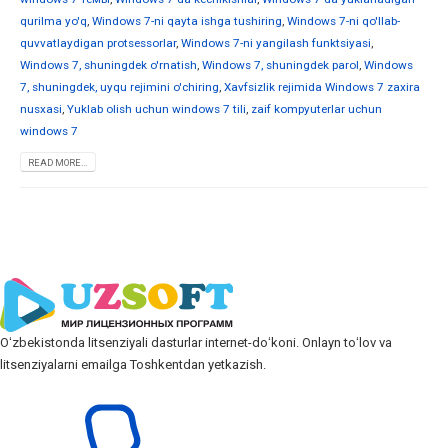
qurilma yo'q
,
Windows 7-ni qayta ishga tushiring
,
Windows 7-ni qo'llab-
quvvatlaydigan protsessorlar
,
Windows 7-ni yangilash funktsiyasi
,
Windows 7, shuningdek o'rnatish
,
Windows 7, shuningdek parol
,
Windows
7, shuningdek, uyqu rejimini o'chiring
,
Xavfsizlik rejimida Windows 7 zaxira
nusxasi
,
Yuklab olish uchun windows 7 tili
,
zaif kompyuterlar uchun
windows 7
READ MORE...
Oʻzbekistonda litsenziyali dasturlar internet-doʻkoni. Onlayn toʻlov va
litsenziyalarni emailga Toshkentdan yetkazish.