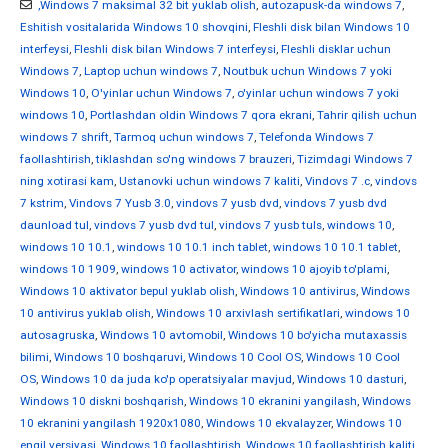
,Windows 7 maksimal 32 bit yuklab olish
,
autozapusk-da windows 7
,
Eshitish vositalarida Windows 10 shovqini
,
Fleshli disk bilan Windows 10
interfeysi
,
Fleshli disk bilan Windows 7 interfeysi
,
Fleshli disklar uchun
Windows 7
,
Laptop uchun windows 7
,
Noutbuk uchun Windows 7 yoki
Windows 10
,
O'yinlar uchun Windows 7
,
o'yinlar uchun windows 7 yoki
windows 10
,
Portlashdan oldin Windows 7 qora ekrani
,
Tahrir qilish uchun
windows 7 shrift
,
Tarmoq uchun windows 7
,
Telefonda Windows 7
faollashtirish
,
tiklashdan so'ng windows 7 brauzeri
,
Tizimdagi Windows 7
ning xotirasi kam
,
Ustanovki uchun windows 7 kaliti
,
Vindovs 7 .c
,
vindovs
7 kstrim
,
Vindovs 7 Yusb 3.0
,
vindovs 7 yusb dvd
,
vindovs 7 yusb dvd
daunload tul
,
vindovs 7 yusb dvd tul
,
vindovs 7 yusb tuls
,
windows 10
,
windows 10 10.1
,
windows 10 10.1 inch tablet
,
windows 10 10.1 tablet
,
windows 10 1909
,
windows 10 activator
,
windows 10 ajoyib to'plami
,
Windows 10 aktivator bepul yuklab olish
,
Windows 10 antivirus
,
Windows
10 antivirus yuklab olish
,
Windows 10 arxivlash sertifikatlari
,
windows 10
autosagruska
,
Windows 10 avtomobil
,
Windows 10 bo'yicha mutaxassis
bilimi
,
Windows 10 boshqaruvi
,
Windows 10 Cool OS
,
Windows 10 Cool
OS
,
Windows 10 da juda ko'p operatsiyalar mavjud
,
Windows 10 dasturi
,
Windows 10 diskni boshqarish
,
Windows 10 ekranini yangilash
,
Windows
10 ekranini yangilash 1920x1080
,
Windows 10 ekvalayzer
,
Windows 10
engil versiyasi
,
Windows 10 faollashtirish
,
Windows 10 faollashtirish kaliti
,