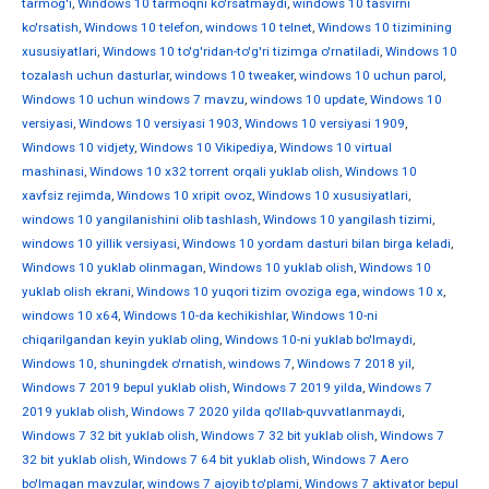
tarmog'i
,
Windows 10 tarmoqni ko'rsatmaydi
,
windows 10 tasvirni
ko'rsatish
,
Windows 10 telefon
,
windows 10 telnet
,
Windows 10 tizimining
xususiyatlari
,
Windows 10 to'g'ridan-to'g'ri tizimga o'rnatiladi
,
Windows 10
tozalash uchun dasturlar
,
windows 10 tweaker
,
windows 10 uchun parol
,
Windows 10 uchun windows 7 mavzu
,
windows 10 update
,
Windows 10
versiyasi
,
Windows 10 versiyasi 1903
,
Windows 10 versiyasi 1909
,
Windows 10 vidjety
,
Windows 10 Vikipediya
,
Windows 10 virtual
mashinasi
,
Windows 10 x32 torrent orqali yuklab olish
,
Windows 10
xavfsiz rejimda
,
Windows 10 xripit ovoz
,
Windows 10 xususiyatlari
,
windows 10 yangilanishini olib tashlash
,
Windows 10 yangilash tizimi
,
windows 10 yillik versiyasi
,
Windows 10 yordam dasturi bilan birga keladi
,
Windows 10 yuklab olinmagan
,
Windows 10 yuklab olish
,
Windows 10
yuklab olish ekrani
,
Windows 10 yuqori tizim ovoziga ega
,
windows 10 х
,
windows 10 х64
,
Windows 10-da kechikishlar
,
Windows 10-ni
chiqarilgandan keyin yuklab oling
,
Windows 10-ni yuklab bo'lmaydi
,
Windows 10, shuningdek o'rnatish
,
windows 7
,
Windows 7 2018 yil
,
Windows 7 2019 bepul yuklab olish
,
Windows 7 2019 yilda
,
Windows 7
2019 yuklab olish
,
Windows 7 2020 yilda qo'llab-quvvatlanmaydi
,
Windows 7 32 bit yuklab olish
,
Windows 7 32 bit yuklab olish
,
Windows 7
32 bit yuklab olish
,
Windows 7 64 bit yuklab olish
,
Windows 7 Aero
bo'lmagan mavzular
,
windows 7 ajoyib to'plami
,
Windows 7 aktivator bepul