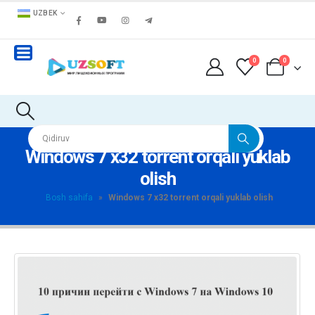
UZBEK
0
0
Windows 7 x32 torrent orqali yuklab
olish
Bosh sahifa
»
Windows 7 x32 torrent orqali yuklab olish