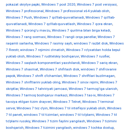
pokazat skrytye papki
,
Windows 7 post 2020
,
Windows 7 post versiyasi
,
Windows 7 professional
,
Windows 7 professional x64 yuklab olish
,
Windows 7 Push
,
Windows 7 qo'llab-quvvatlanadi
,
Windows 7 qo'llab-
quvvatlanadi
,
Windows 7 qo'llab-quvvatlash
,
Windows 7 qora ekran
,
Windows 7 qorong'u mavzu
,
Windows 7 qurilma bilan birga keladi
,
Windows 7 rang sxemasi
,
Windows 7 rangli orqa panellar
,
Windows 7
raqamli sarlavha
,
Windows 7 rasmiy sayti
,
windows 7 razbit disk
,
Windows
7 Reestr
,
windows 7 rejimini o'rnatish
,
Windows 7 ro'yxatdan holda bepul
yuklab olish
,
Windows 7 ruditelskiy boshqaruvi
,
Windows 7 rusifier
,
Windows 7 saqlash komponentlari yaxshilandi
,
Windows 7 sariq ekran
,
Windows 7 shaxmat
,
Windows 7 shifrlash disk
,
windows 7 shifrovanie
papok
,
Windows 7 shrift o'lchamlari
,
Windows 7 shriftlari buzilmagan
,
Windows 7 shriftlarini yuklab oling
,
Windows 7 sinov rejimi
,
Windows 7
skriptlar
,
Windows 7 tahririyati jamoasi
,
Windows 7 tarmog'iga ulanish
,
Windows 7 tarmoq boshqaruv markazi
,
Windows 7 tas-ix
,
Windows 7
tavsiya etilgan tizim drayveri
,
Windows 7 Telnet
,
Windows 7 terminal
server
,
Windows 7 tez o'yin
,
Windows 7 til interfeysi yuklab olish
,
Windows
7 til paneli
,
windows 7 til tizimlari
,
windows 7 til to'plami
,
Windows 7 til
to'plami russkiy
,
Windows 7 tizim faylini yangilash
,
Windows 7 tizimini
boshqarish
,
Windows 7 tizimini yangilash
,
windows 7 tochka dostup
,