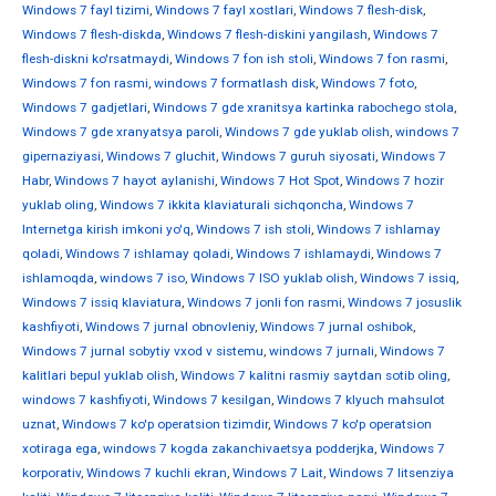
Windows 7 fayl tizimi
,
Windows 7 fayl xostlari
,
Windows 7 flesh-disk
,
Windows 7 flesh-diskda
,
Windows 7 flesh-diskini yangilash
,
Windows 7
flesh-diskni ko'rsatmaydi
,
Windows 7 fon ish stoli
,
Windows 7 fon rasmi
,
Windows 7 fon rasmi
,
windows 7 formatlash disk
,
Windows 7 foto
,
Windows 7 gadjetlari
,
Windows 7 gde xranitsya kartinka rabochego stola
,
Windows 7 gde xranyatsya paroli
,
Windows 7 gde yuklab olish
,
windows 7
gipernaziyasi
,
Windows 7 gluchit
,
Windows 7 guruh siyosati
,
Windows 7
Habr
,
Windows 7 hayot aylanishi
,
Windows 7 Hot Spot
,
Windows 7 hozir
yuklab oling
,
Windows 7 ikkita klaviaturali sichqoncha
,
Windows 7
Internetga kirish imkoni yo'q
,
Windows 7 ish stoli
,
Windows 7 ishlamay
qoladi
,
Windows 7 ishlamay qoladi
,
Windows 7 ishlamaydi
,
Windows 7
ishlamoqda
,
windows 7 iso
,
Windows 7 ISO yuklab olish
,
Windows 7 issiq
,
Windows 7 issiq klaviatura
,
Windows 7 jonli fon rasmi
,
Windows 7 josuslik
kashfiyoti
,
Windows 7 jurnal obnovleniy
,
Windows 7 jurnal oshibok
,
Windows 7 jurnal sobytiy vxod v sistemu
,
windows 7 jurnali
,
Windows 7
kalitlari bepul yuklab olish
,
Windows 7 kalitni rasmiy saytdan sotib oling
,
windows 7 kashfiyoti
,
Windows 7 kesilgan
,
Windows 7 klyuch mahsulot
uznat
,
Windows 7 ko'p operatsion tizimdir
,
Windows 7 ko'p operatsion
xotiraga ega
,
windows 7 kogda zakanchivaetsya podderjka
,
Windows 7
korporativ
,
Windows 7 kuchli ekran
,
Windows 7 Lait
,
Windows 7 litsenziya