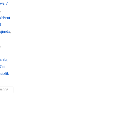
ws 7
e
,
-Fi-ni
2
ejimda
,
i
,
shlar
,
-ni
sizlik
MORE...