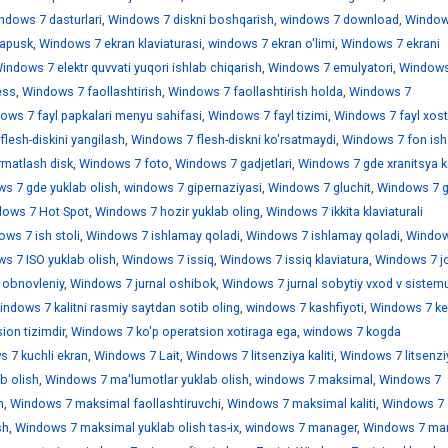
ndows 7 dasturlari
,
Windows 7 diskni boshqarish
,
windows 7 download
,
Window
sapusk
,
Windows 7 ekran klaviaturasi
,
windows 7 ekran o'limi
,
Windows 7 ekrani
indows 7 elektr quvvati yuqori ishlab chiqarish
,
Windows 7 emulyatori
,
Windows
ess
,
Windows 7 faollashtirish
,
Windows 7 faollashtirish holda
,
Windows 7
ows 7 fayl papkalari menyu sahifasi
,
Windows 7 fayl tizimi
,
Windows 7 fayl xostl
lesh-diskini yangilash
,
Windows 7 flesh-diskni ko'rsatmaydi
,
Windows 7 fon ish 
rmatlash disk
,
Windows 7 foto
,
Windows 7 gadjetlari
,
Windows 7 gde xranitsya k
s 7 gde yuklab olish
,
windows 7 gipernaziyasi
,
Windows 7 gluchit
,
Windows 7 
ows 7 Hot Spot
,
Windows 7 hozir yuklab oling
,
Windows 7 ikkita klaviaturali
ws 7 ish stoli
,
Windows 7 ishlamay qoladi
,
Windows 7 ishlamay qoladi
,
Window
s 7 ISO yuklab olish
,
Windows 7 issiq
,
Windows 7 issiq klaviatura
,
Windows 7 jo
 obnovleniy
,
Windows 7 jurnal oshibok
,
Windows 7 jurnal sobytiy vxod v sistem
indows 7 kalitni rasmiy saytdan sotib oling
,
windows 7 kashfiyoti
,
Windows 7 ke
ion tizimdir
,
Windows 7 ko'p operatsion xotiraga ega
,
windows 7 kogda
 7 kuchli ekran
,
Windows 7 Lait
,
Windows 7 litsenziya kaliti
,
Windows 7 litsenzi
b olish
,
Windows 7 ma'lumotlar yuklab olish
,
windows 7 maksimal
,
Windows 7
h
,
Windows 7 maksimal faollashtiruvchi
,
Windows 7 maksimal kaliti
,
Windows 7
sh
,
Windows 7 maksimal yuklab olish tas-ix
,
windows 7 manager
,
Windows 7 mar