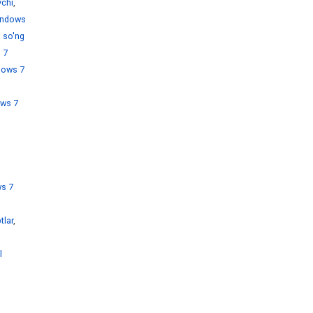
chi
,
ndows
 so'ng
 7
dows 7
ws 7
s 7
tlar
,
l