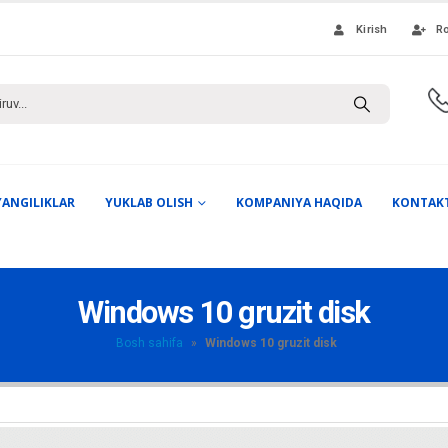
Kirish
Ro
YANGILIKLAR
YUKLAB OLISH
KOMPANIYA HAQIDA
KONTAK
Windows 10 gruzit disk
Bosh sahifa
»
Windows 10 gruzit disk