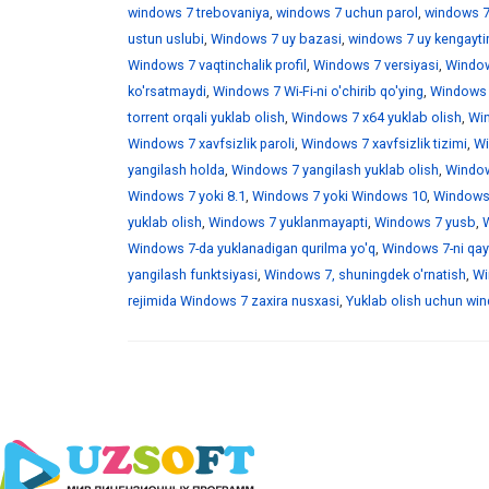
windows 7 trebovaniya
,
windows 7 uchun parol
,
windows 7
ustun uslubi
,
Windows 7 uy bazasi
,
windows 7 uy kengaytir
Windows 7 vaqtinchalik profil
,
Windows 7 versiyasi
,
Window
ko'rsatmaydi
,
Windows 7 Wi-Fi-ni o'chirib qo'ying
,
Windows 7
torrent orqali yuklab olish
,
Windows 7 x64 yuklab olish
,
Win
Windows 7 xavfsizlik paroli
,
Windows 7 xavfsizlik tizimi
,
Wi
yangilash holda
,
Windows 7 yangilash yuklab olish
,
Windows
Windows 7 yoki 8.1
,
Windows 7 yoki Windows 10
,
Windows 
yuklab olish
,
Windows 7 yuklanmayapti
,
Windows 7 yusb
,
W
Windows 7-da yuklanadigan qurilma yo'q
,
Windows 7-ni qayt
yangilash funktsiyasi
,
Windows 7, shuningdek o'rnatish
,
Wi
rejimida Windows 7 zaxira nusxasi
,
Yuklab olish uchun wind