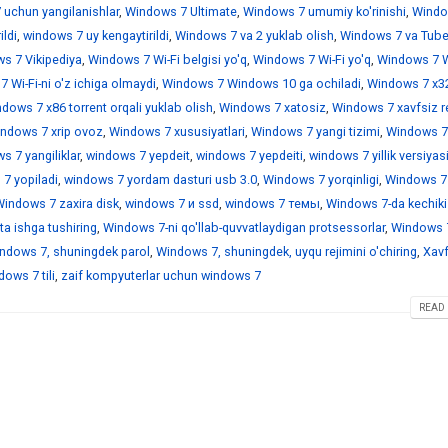
 uchun yangilanishlar
,
Windows 7 Ultimate
,
Windows 7 umumiy ko'rinishi
,
Windo
ildi
,
windows 7 uy kengaytirildi
,
Windows 7 va 2 yuklab olish
,
Windows 7 va Tub
s 7 Vikipediya
,
Windows 7 Wi-Fi belgisi yo'q
,
Windows 7 Wi-Fi yo'q
,
Windows 7 Wi
 Wi-Fi-ni o'z ichiga olmaydi
,
Windows 7 Windows 10 ga ochiladi
,
Windows 7 x3
dows 7 x86 torrent orqali yuklab olish
,
Windows 7 xatosiz
,
Windows 7 xavfsiz r
ndows 7 xrip ovoz
,
Windows 7 xususiyatlari
,
Windows 7 yangi tizimi
,
Windows 7
 7 yangiliklar
,
windows 7 yepdeit
,
windows 7 yepdeiti
,
windows 7 yillik versiyas
7 yopiladi
,
windows 7 yordam dasturi usb 3.0
,
Windows 7 yorqinligi
,
Windows 7
indows 7 zaxira disk
,
windows 7 и ssd
,
windows 7 темы
,
Windows 7-da kechiki
a ishga tushiring
,
Windows 7-ni qo'llab-quvvatlaydigan protsessorlar
,
Windows 7
ndows 7, shuningdek parol
,
Windows 7, shuningdek, uyqu rejimini o'chiring
,
Xavf
ows 7 tili
,
zaif kompyuterlar uchun windows 7
READ 