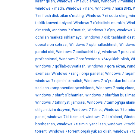
kashf qilish
,
Windows 7 mavjud emas
,
Windows 7 mening 
windows 7 msdn
,
Windows 7 narxi
,
Windows 7 narxi DNS
,
W
7 ni flesh-disk bilan o'rnating
,
Windows 7 ni sotib oling
,
win
tsiklik konvertatsiyasi
,
Windows 7 o'chirilishi mumkin
,
Wind
o'rnatish
,
windows 7 o'rnatish
,
Windows 7 o'yin
,
Windows 7 
ochilish markazi ishlamaydi
,
Windows 7 olib tashlash dast
operatsion xotirasi
,
Windows 7 optimallashtirish
,
Windows 7
parolni oldi
,
Windows 7 podkachki fayl
,
windows 7 pokazat 
professional
,
Windows 7 professional x64 yuklab olish
,
Wi
Windows 7 qo'llab-quvvatlash
,
Windows 7 qora ekran
,
Wind
sxemasi
,
Windows 7 rangli orqa panellar
,
Windows 7 raqaml
windows 7 rejimini o'rnatish
,
Windows 7 ro'yxatdan holda b
saqlash komponentlari yaxshilandi
,
Windows 7 sariq ekran
Windows 7 shrift o'lchamlari
,
Windows 7 shriftlari buzilma
Windows 7 tahririyati jamoasi
,
Windows 7 tarmog'iga ulani
etilgan tizim drayveri
,
Windows 7 Telnet
,
Windows 7 termina
paneli
,
windows 7 til tizimlari
,
windows 7 til to'plami
,
Window
boshqarish
,
Windows 7 tizimini yangilash
,
windows 7 toch
torrent
,
Windows 7 torrent orqali yuklab olish
,
windows 7 t