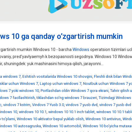
ws 10 ga qanday o’zgartirish mumkin
gartirish mumkin Windows 10 - barcha
Windows
operatsion tizimlari uc
ebovaniy, pred'yavlyaemyh k bezopasnosti segodnya. Windows 10 Windo
ir, shuningdek: yuk mashinasini himoya qilish, jarayonni...
a windows 7
,
Eshitish vositalarida Windows 10 shovqini
,
Fleshli disk bilan Win
disklar uchun Windows 7
,
Laptop uchun windows 7
,
Noutbuk uchun Windows 7 yo
ndows 7 yoki windows 10
,
Portlashdan oldin Windows 7 qora ekrani
,
Tahrir qilish
dows 7 faollashtirish
,
tiklashdan so'ng windows 7 brauzeri
,
Tizimdagi Windows 
c
,
vindovs 7 kstrim
,
Vindovs 7 Yusb 3.0
,
vindovs 7 yusb dvd
,
vindovs 7 yusb dvd
indows 10
,
windows 10 10.1
,
windows 10 10.1 inch tablet
,
windows 10 10.1 tabl
 to'plami
,
Windows 10 aktivator bepul yuklab olish
,
Windows 10 antivirus
,
Wind
indows 10 autosagruska
,
Windows 10 avtomobil
,
Windows 10 bo'yicha mutaxa