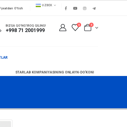
UZBEK
'yxatdan O'tish
0
0
BIZGA QO'NG'IROQ QILING!
+998 71 2001999
TLAR
STARLAB KOMPANIYASINING ONLAYN-DO'KONI