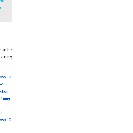
hun bir
ws-ning
dows 10
ki
 uchun
7 ning
et
,
ows 10
ssis