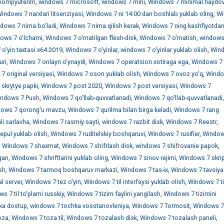
kompyuterim
,
windows 7 microsoft
,
windows 7 mini
,
Windows 7 minimal haydov
indows 7 narxlari litsenziyasi
,
Windows 7 ni 14:00 dan boshlab yuklab oling
,
Wi
dows 7 nima bo'ladi
,
Windows 7 nima qilish kerak
,
Windows 7 ning kashfiyotdan
ows 7 o'lchami
,
Windows 7 o'rnatilgan flesh-disk
,
Windows 7 o'rnatish
,
windows
o'yin taxtasi x64 2019
,
Windows 7 o'yinlar
,
windows 7 o'yinlar yuklab olish
,
Win
uri
,
Windows 7 onlayn o'ynaydi
,
Windows 7 operatsion xotiraga ega
,
Windows 7
 original versiyasi
,
Windows 7 oson yuklab olish
,
Windows 7 ovoz yo'q
,
Windo
skrytye papki
,
Windows 7 post 2020
,
Windows 7 post versiyasi
,
Windows 7
ndows 7 Push
,
Windows 7 qo'llab-quvvatlanadi
,
Windows 7 qo'llab-quvvatlanadi
,
ows 7 qorong'u mavzu
,
Windows 7 qurilma bilan birga keladi
,
Windows 7 rang
i sarlavha
,
Windows 7 rasmiy sayti
,
windows 7 razbit disk
,
Windows 7 Reestr
,
epul yuklab olish
,
Windows 7 ruditelskiy boshqaruvi
,
Windows 7 rusifier
,
Window
,
Windows 7 shaxmat
,
Windows 7 shifrlash disk
,
windows 7 shifrovanie papok
,
gan
,
Windows 7 shriftlarini yuklab oling
,
Windows 7 sinov rejimi
,
Windows 7 skrip
sh
,
Windows 7 tarmoq boshqaruv markazi
,
Windows 7 tas-ix
,
Windows 7 tavsiya
l server
,
Windows 7 tez o'yin
,
Windows 7 til interfeysi yuklab olish
,
Windows 7 ti
s 7 til to'plami russkiy
,
Windows 7 tizim faylini yangilash
,
Windows 7 tizimini
ka dostup
,
windows 7 tochka vosstanovleniya
,
Windows 7 Tormosit
,
Windows 7
oza
,
Windows 7 toza til
,
Windows 7 tozalash disk
,
Windows 7 tozalash paneli
,