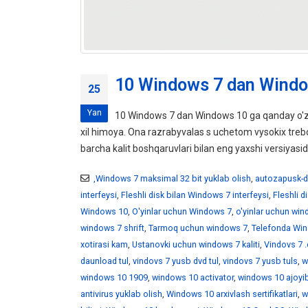
10 Windows 7 dan Windo
25
Yan
10 Windows 7 dan Windows 10 ga qanday o'z
xil himoya. Ona razrabyvalas s uchetom vysokix tr
barcha kalit boshqaruvlari bilan eng yaxshi versiyasid
,Windows 7 maksimal 32 bit yuklab olish
,
autozapusk-d
interfeysi
,
Fleshli disk bilan Windows 7 interfeysi
,
Fleshli 
Windows 10
,
O'yinlar uchun Windows 7
,
o'yinlar uchun wi
windows 7 shrift
,
Tarmoq uchun windows 7
,
Telefonda Win
xotirasi kam
,
Ustanovki uchun windows 7 kaliti
,
Vindovs 7 .
daunload tul
,
vindovs 7 yusb dvd tul
,
vindovs 7 yusb tuls
,
w
windows 10 1909
,
windows 10 activator
,
windows 10 ajoyib
antivirus yuklab olish
,
Windows 10 arxivlash sertifikatlari
,
w