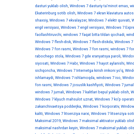
dasturi yuklab olish
,
Windows 7 dasturiy ta'minot emas
,
wi
Ekaterinburg sotib olish
,
Windows 7 ekran klaviatura auto
shaxsiy
,
Windows 7 ekvalayzer
,
Windows 7 elektr quvvati
,
W
engil versiyasi
,
Windows 7 engil versiyasi
,
Windows 7 Expr
faollashtiruvchi
,
windows 7 faqat bitta tildan qochadi
,
wind
Windows 7 flesh-disk
,
Windows 7 flesh-diskda
,
Windows 7 f
Windows 7 fon rasmi
,
Windows 7 fon rasmi
,
windows 7 fo
rabochego stola
,
Windows 7 gde xranyatsya paroli
,
Window
siyosati
,
Windows 7 Habr
,
Windows 7 hayot aylanishi
,
Wind
sichqoncha
,
Windows 7 Internetga kirish imkoni yo'q
,
Windo
ishlamaydi
,
Windows 7 ishlamoqda
,
windows 7 iso
,
Window
fon rasmi
,
Windows 7 josuslik kashfiyoti
,
Windows 7 jurnal
windows 7 jurnali
,
Windows 7 kalitlari bepul yuklab olish
,
W
Windows 7 klyuch mahsulot uznat
,
Windows 7 ko'p operats
zakanchivaetsya podderjka
,
Windows 7 korporativ
,
Windows
kaliti
,
Windows 7 litsenziya narxi
,
Windows 7 litsenziya soti
Maksimal 2019
,
Windows 7 maksimal aktivator yuklab olis
maksimal nashrdan keyin
,
Windows 7 maksimal yuklab oli