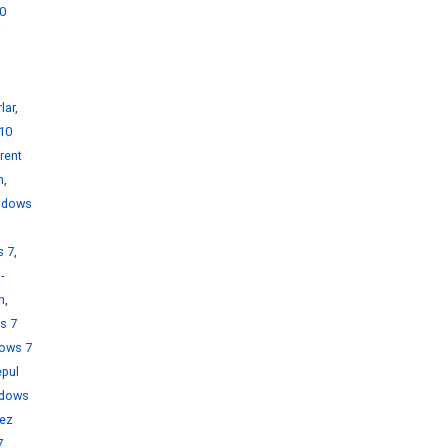
0
i
lar
,
10
rent
h
,
ndows
s 7
,
-
h
,
s 7
ows 7
pul
dows
rez
7