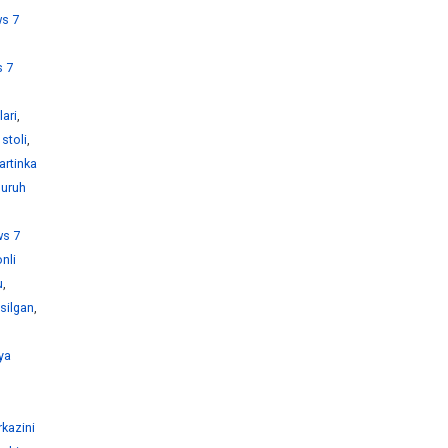
s 7
 7
ari
,
stoli
,
artinka
guruh
s 7
nli
u
,
silgan
,
ya
kazini