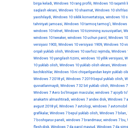
birga keladi
,
Windows 10 rang profili
,
Windows 10 raqamli l
saqlash ekrani
,
Windows 10 shaxmat
,
Windows 10 shifrlas
yaxshilaydi
,
Windows 10 siklik konvertatsiya
,
windows 10 skr
tahririyati jamoasi
,
Windows 10 tarmoq tarmog'i
,
Windows 
windows 10 telnet
,
Windows 10 tizimining xususiyatlari
,
Win
windows 10 tweaker
,
windows 10 uchun parol
,
Windows 10
versiyasi 1903
,
Windows 10 versiyasi 1909
,
Windows 10 vid
orqali yuklab olish
,
Windows 10 xavfsiz rejimda
,
Windows 1
Windows 10 yangilash tizimi
,
windows 10 yillik versiyasi
,
Wi
10 yuklab olish
,
Windows 10 yuklab olish ekrani
,
Windows 1
kechikishlar
,
Windows 10-ni chiqarilgandan keyin yuklab ol
Windows 7 2018 yil
,
Windows 7 2019 bepul yuklab olish
,
W
quvvatlanmaydi
,
Windows 7 32 bit yuklab olish
,
Windows 7 
Windows 7 Aero bo'lmagan mavzular
,
windows 7 ajoyib to
anakartni almashtiradi
,
windows 7 andex disk
,
Windows 7 a
avgust 2018 yil
,
Windows 7 avtologi
,
windows 7 avtomobil 
grafikalar
,
Windows 7 bepul yuklab olish
,
Windows 7 bilan
,
7 boshqaruv paneli
,
windows 7 brandmaur
,
windows 7 bu
,
flesh-disk
,
Windows 7 da parol mavjud
,
Windows 7 da sims