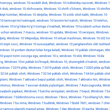
itsenziya
,
windows 10 razdelit disk
,
Windows 10 roditelskiy nazorati
,
Windows 1
h disk
,
windows 10 shifrovanie
,
Windows 10 shrift o'lchami
,
Windows 10 shriftn
ipt tizimlari
,
Windows 10 skriptlar
,
Windows 10 sotib olish kaliti
,
Windows 10
10 tarmoqni ko'rsatmaydi
,
windows 10 tasvirni ko'rsatish
,
Windows 10 telefon
,
dows 10 to'g'ridan-to'g'ri tizimga o'rnatiladi
,
Windows 10 tozalash uchun dastur
 uchun windows 7 mavzu
,
windows 10 update
,
Windows 10 versiyasi
,
Windows 
jety
,
Windows 10 Vikipediya
,
Windows 10 virtual mashinasi
,
Windows 10 x32 tor
0 xripit ovoz
,
Windows 10 xususiyatlari
,
windows 10 yangilanishini olib tashlas
ndows 10 yordam dasturi bilan birga keladi
,
Windows 10 yuklab olinmagan
,
Wi
0 yuqori tizim ovoziga ega
,
windows 10 х
,
windows 10 х64
,
Windows 10-da
ing
,
Windows 10-ni yuklab bo'lmaydi
,
Windows 10, shuningdek o'rnatish
,
window
indows 7 2019 yilda
,
Windows 7 2019 yuklab olish
,
Windows 7 2020 yilda qo'llab
32 bit yuklab olish
,
Windows 7 32 bit yuklab olish
,
Windows 7 64 bit yuklab olis
'plami
,
Windows 7 aktivator bepul yuklab olish
,
Windows 7 aktivator km
,
Window
ntivirus
,
Windows 7 asosan diskda joylashgan
,
Windows 7 Autozagruska
,
Wind
saqlash papkasi
,
Windows 7 barcha versiyalari
,
windows 7 bepul
,
Windows 7 be
Windows 7 bildirishnoma ovozi
,
Windows 7 Bios
,
Windows 7 boshlang'ich
,
Win
Windows 7 bu nima
,
Windows 7 budilnik
,
Windows 7 Build 7601
,
windows 7 che
iz tarmoq ulanishi mavjud emas
,
Windows 7 dan Windows 10 gacha
,
Windows 