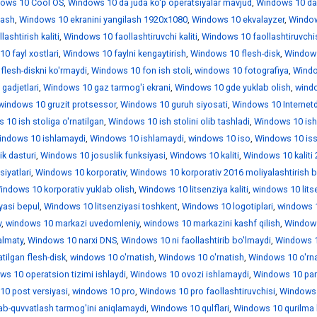
ows 10 Cool OS
,
Windows 10 da juda ko'p operatsiyalar mavjud
,
Windows 10 da
lash
,
Windows 10 ekranini yangilash 1920x1080
,
Windows 10 ekvalayzer
,
Windo
ashtirish kaliti
,
Windows 10 faollashtiruvchi kaliti
,
Windows 10 faollashtiruvchi
0 fayl xostlari
,
Windows 10 faylni kengaytirish
,
Windows 10 flesh-disk
,
Window
lesh-diskni ko'rmaydi
,
Windows 10 fon ish stoli
,
windows 10 fotografiya
,
Wind
gadjetlari
,
Windows 10 gaz tarmog'i ekrani
,
Windows 10 gde yuklab olish
,
wind
windows 10 gruzit protsessor
,
Windows 10 guruh siyosati
,
Windows 10 Internet
10 ish stoliga o'rnatilgan
,
Windows 10 ish stolini olib tashladi
,
Windows 10 is
indows 10 ishlamaydi
,
Windows 10 ishlamaydi
,
windows 10 iso
,
Windows 10 iss
k dasturi
,
Windows 10 josuslik funksiyasi
,
Windows 10 kaliti
,
Windows 10 kaliti
iyatlari
,
Windows 10 korporativ
,
Windows 10 korporativ 2016 moliyalashtirish b
indows 10 korporativ yuklab olish
,
Windows 10 litsenziya kaliti
,
windows 10 lits
yasi bepul
,
Windows 10 litsenziyasi toshkent
,
Windows 10 logotiplari
,
windows 1
v
,
windows 10 markazi uvedomleniy
,
windows 10 markazini kashf qilish
,
Window
almaty
,
Windows 10 narxi DNS
,
Windows 10 ni faollashtirib bo'lmaydi
,
Windows 1
tilgan flesh-disk
,
windows 10 o'rnatish
,
Windows 10 o'rnatish
,
Windows 10 o'rna
ws 10 operatsion tizimi ishlaydi
,
Windows 10 ovozi ishlamaydi
,
Windows 10 par
0 post versiyasi
,
windows 10 pro
,
Windows 10 pro faollashtiruvchisi
,
Windows 
ab-quvvatlash tarmog'ini aniqlamaydi
,
Windows 10 qulflari
,
Windows 10 qurilma 