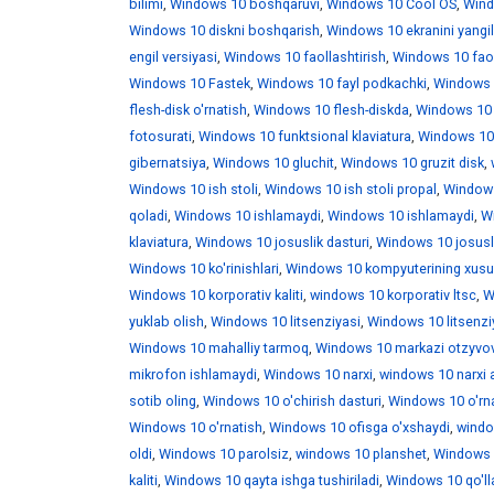
bilimi
,
Windows 10 boshqaruvi
,
Windows 10 Cool OS
,
Wind
Windows 10 diskni boshqarish
,
Windows 10 ekranini yangi
engil versiyasi
,
Windows 10 faollashtirish
,
Windows 10 faoll
Windows 10 Fastek
,
Windows 10 fayl podkachki
,
Windows 1
flesh-disk o'rnatish
,
Windows 10 flesh-diskda
,
Windows 10 f
fotosurati
,
Windows 10 funktsional klaviatura
,
Windows 10 
gibernatsiya
,
Windows 10 gluchit
,
Windows 10 gruzit disk
,
Windows 10 ish stoli
,
Windows 10 ish stoli propal
,
Windows 
qoladi
,
Windows 10 ishlamaydi
,
Windows 10 ishlamaydi
,
W
klaviatura
,
Windows 10 josuslik dasturi
,
Windows 10 josusli
Windows 10 ko'rinishlari
,
Windows 10 kompyuterining xusus
Windows 10 korporativ kaliti
,
windows 10 korporativ ltsc
,
W
yuklab olish
,
Windows 10 litsenziyasi
,
Windows 10 litsenzi
Windows 10 mahalliy tarmoq
,
Windows 10 markazi otzyvo
mikrofon ishlamaydi
,
Windows 10 narxi
,
windows 10 narxi 
sotib oling
,
Windows 10 o'chirish dasturi
,
Windows 10 o'rna
Windows 10 o'rnatish
,
Windows 10 ofisga o'xshaydi
,
windo
oldi
,
Windows 10 parolsiz
,
windows 10 planshet
,
Windows 1
kaliti
,
Windows 10 qayta ishga tushiriladi
,
Windows 10 qo'll