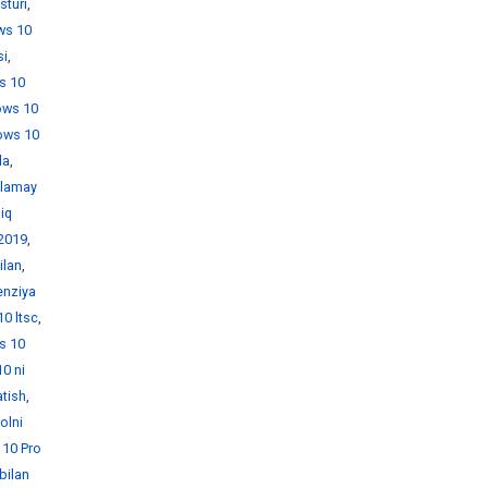
sturi
,
ws 10
si
,
s 10
ows 10
ows 10
da
,
hlamay
iq
 2019
,
ilan
,
enziya
0 ltsc
,
s 10
0 ni
tish
,
olni
10 Pro
bilan