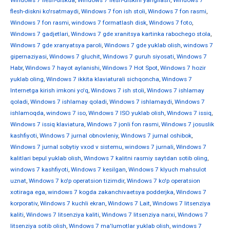
Windows 7 flesh-diskda
,
Windows 7 flesh-diskini yangilash
,
Windows 7
flesh-diskni ko'rsatmaydi
,
Windows 7 fon ish stoli
,
Windows 7 fon rasmi
,
Windows 7 fon rasmi
,
windows 7 formatlash disk
,
Windows 7 foto
,
Windows 7 gadjetlari
,
Windows 7 gde xranitsya kartinka rabochego stola
,
Windows 7 gde xranyatsya paroli
,
Windows 7 gde yuklab olish
,
windows 7
gipernaziyasi
,
Windows 7 gluchit
,
Windows 7 guruh siyosati
,
Windows 7
Habr
,
Windows 7 hayot aylanishi
,
Windows 7 Hot Spot
,
Windows 7 hozir
yuklab oling
,
Windows 7 ikkita klaviaturali sichqoncha
,
Windows 7
Internetga kirish imkoni yo'q
,
Windows 7 ish stoli
,
Windows 7 ishlamay
qoladi
,
Windows 7 ishlamay qoladi
,
Windows 7 ishlamaydi
,
Windows 7
ishlamoqda
,
windows 7 iso
,
Windows 7 ISO yuklab olish
,
Windows 7 issiq
,
Windows 7 issiq klaviatura
,
Windows 7 jonli fon rasmi
,
Windows 7 josuslik
kashfiyoti
,
Windows 7 jurnal obnovleniy
,
Windows 7 jurnal oshibok
,
Windows 7 jurnal sobytiy vxod v sistemu
,
windows 7 jurnali
,
Windows 7
kalitlari bepul yuklab olish
,
Windows 7 kalitni rasmiy saytdan sotib oling
,
windows 7 kashfiyoti
,
Windows 7 kesilgan
,
Windows 7 klyuch mahsulot
uznat
,
Windows 7 ko'p operatsion tizimdir
,
Windows 7 ko'p operatsion
xotiraga ega
,
windows 7 kogda zakanchivaetsya podderjka
,
Windows 7
korporativ
,
Windows 7 kuchli ekran
,
Windows 7 Lait
,
Windows 7 litsenziya
kaliti
,
Windows 7 litsenziya kaliti
,
Windows 7 litsenziya narxi
,
Windows 7
litsenziya sotib olish
,
Windows 7 ma'lumotlar yuklab olish
,
windows 7