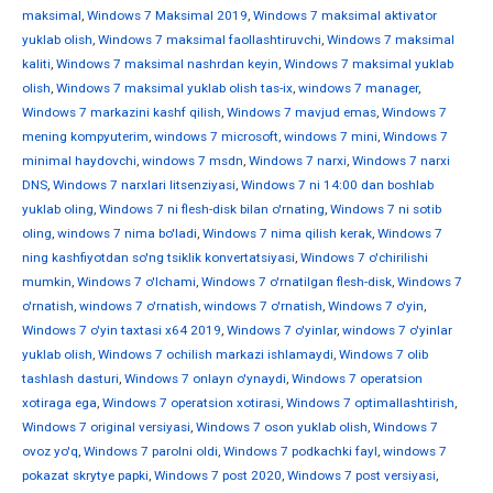
maksimal
,
Windows 7 Maksimal 2019
,
Windows 7 maksimal aktivator
yuklab olish
,
Windows 7 maksimal faollashtiruvchi
,
Windows 7 maksimal
kaliti
,
Windows 7 maksimal nashrdan keyin
,
Windows 7 maksimal yuklab
olish
,
Windows 7 maksimal yuklab olish tas-ix
,
windows 7 manager
,
Windows 7 markazini kashf qilish
,
Windows 7 mavjud emas
,
Windows 7
mening kompyuterim
,
windows 7 microsoft
,
windows 7 mini
,
Windows 7
minimal haydovchi
,
windows 7 msdn
,
Windows 7 narxi
,
Windows 7 narxi
DNS
,
Windows 7 narxlari litsenziyasi
,
Windows 7 ni 14:00 dan boshlab
yuklab oling
,
Windows 7 ni flesh-disk bilan o'rnating
,
Windows 7 ni sotib
oling
,
windows 7 nima bo'ladi
,
Windows 7 nima qilish kerak
,
Windows 7
ning kashfiyotdan so'ng tsiklik konvertatsiyasi
,
Windows 7 o'chirilishi
mumkin
,
Windows 7 o'lchami
,
Windows 7 o'rnatilgan flesh-disk
,
Windows 7
o'rnatish
,
windows 7 o'rnatish
,
windows 7 o'rnatish
,
Windows 7 o'yin
,
Windows 7 o'yin taxtasi x64 2019
,
Windows 7 o'yinlar
,
windows 7 o'yinlar
yuklab olish
,
Windows 7 ochilish markazi ishlamaydi
,
Windows 7 olib
tashlash dasturi
,
Windows 7 onlayn o'ynaydi
,
Windows 7 operatsion
xotiraga ega
,
Windows 7 operatsion xotirasi
,
Windows 7 optimallashtirish
,
Windows 7 original versiyasi
,
Windows 7 oson yuklab olish
,
Windows 7
ovoz yo'q
,
Windows 7 parolni oldi
,
Windows 7 podkachki fayl
,
windows 7
pokazat skrytye papki
,
Windows 7 post 2020
,
Windows 7 post versiyasi
,