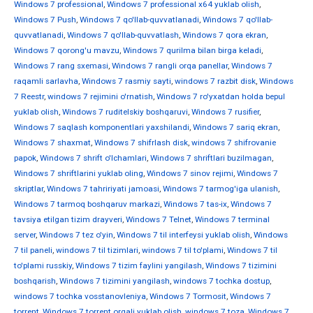
Windows 7 professional
,
Windows 7 professional x64 yuklab olish
,
Windows 7 Push
,
Windows 7 qo'llab-quvvatlanadi
,
Windows 7 qo'llab-
quvvatlanadi
,
Windows 7 qo'llab-quvvatlash
,
Windows 7 qora ekran
,
Windows 7 qorong'u mavzu
,
Windows 7 qurilma bilan birga keladi
,
Windows 7 rang sxemasi
,
Windows 7 rangli orqa panellar
,
Windows 7
raqamli sarlavha
,
Windows 7 rasmiy sayti
,
windows 7 razbit disk
,
Windows
7 Reestr
,
windows 7 rejimini o'rnatish
,
Windows 7 ro'yxatdan holda bepul
yuklab olish
,
Windows 7 ruditelskiy boshqaruvi
,
Windows 7 rusifier
,
Windows 7 saqlash komponentlari yaxshilandi
,
Windows 7 sariq ekran
,
Windows 7 shaxmat
,
Windows 7 shifrlash disk
,
windows 7 shifrovanie
papok
,
Windows 7 shrift o'lchamlari
,
Windows 7 shriftlari buzilmagan
,
Windows 7 shriftlarini yuklab oling
,
Windows 7 sinov rejimi
,
Windows 7
skriptlar
,
Windows 7 tahririyati jamoasi
,
Windows 7 tarmog'iga ulanish
,
Windows 7 tarmoq boshqaruv markazi
,
Windows 7 tas-ix
,
Windows 7
tavsiya etilgan tizim drayveri
,
Windows 7 Telnet
,
Windows 7 terminal
server
,
Windows 7 tez o'yin
,
Windows 7 til interfeysi yuklab olish
,
Windows
7 til paneli
,
windows 7 til tizimlari
,
windows 7 til to'plami
,
Windows 7 til
to'plami russkiy
,
Windows 7 tizim faylini yangilash
,
Windows 7 tizimini
boshqarish
,
Windows 7 tizimini yangilash
,
windows 7 tochka dostup
,
windows 7 tochka vosstanovleniya
,
Windows 7 Tormosit
,
Windows 7
torrent
,
Windows 7 torrent orqali yuklab olish
,
windows 7 toza
,
Windows 7