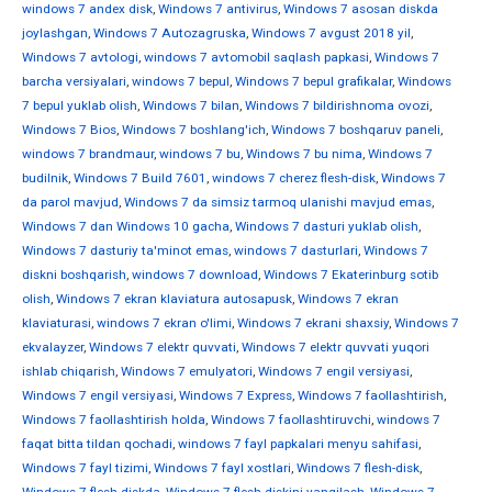
windows 7 andex disk
,
Windows 7 antivirus
,
Windows 7 asosan diskda
joylashgan
,
Windows 7 Autozagruska
,
Windows 7 avgust 2018 yil
,
Windows 7 avtologi
,
windows 7 avtomobil saqlash papkasi
,
Windows 7
barcha versiyalari
,
windows 7 bepul
,
Windows 7 bepul grafikalar
,
Windows
7 bepul yuklab olish
,
Windows 7 bilan
,
Windows 7 bildirishnoma ovozi
,
Windows 7 Bios
,
Windows 7 boshlang'ich
,
Windows 7 boshqaruv paneli
,
windows 7 brandmaur
,
windows 7 bu
,
Windows 7 bu nima
,
Windows 7
budilnik
,
Windows 7 Build 7601
,
windows 7 cherez flesh-disk
,
Windows 7
da parol mavjud
,
Windows 7 da simsiz tarmoq ulanishi mavjud emas
,
Windows 7 dan Windows 10 gacha
,
Windows 7 dasturi yuklab olish
,
Windows 7 dasturiy ta'minot emas
,
windows 7 dasturlari
,
Windows 7
diskni boshqarish
,
windows 7 download
,
Windows 7 Ekaterinburg sotib
olish
,
Windows 7 ekran klaviatura autosapusk
,
Windows 7 ekran
klaviaturasi
,
windows 7 ekran o'limi
,
Windows 7 ekrani shaxsiy
,
Windows 7
ekvalayzer
,
Windows 7 elektr quvvati
,
Windows 7 elektr quvvati yuqori
ishlab chiqarish
,
Windows 7 emulyatori
,
Windows 7 engil versiyasi
,
Windows 7 engil versiyasi
,
Windows 7 Express
,
Windows 7 faollashtirish
,
Windows 7 faollashtirish holda
,
Windows 7 faollashtiruvchi
,
windows 7
faqat bitta tildan qochadi
,
windows 7 fayl papkalari menyu sahifasi
,
Windows 7 fayl tizimi
,
Windows 7 fayl xostlari
,
Windows 7 flesh-disk
,