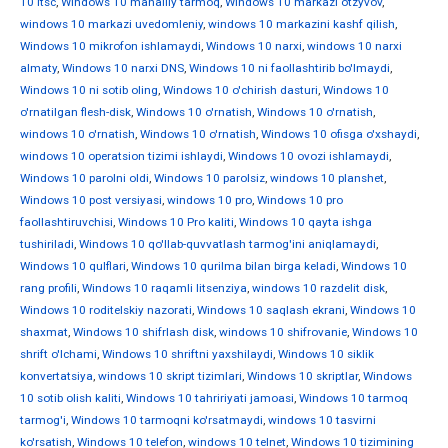
10 ltsc
,
Windows 10 mahalliy tarmoq
,
Windows 10 markazi otzyvov
,
windows 10 markazi uvedomleniy
,
windows 10 markazini kashf qilish
,
Windows 10 mikrofon ishlamaydi
,
Windows 10 narxi
,
windows 10 narxi
almaty
,
Windows 10 narxi DNS
,
Windows 10 ni faollashtirib bo'lmaydi
,
Windows 10 ni sotib oling
,
Windows 10 o'chirish dasturi
,
Windows 10
o'rnatilgan flesh-disk
,
Windows 10 o'rnatish
,
Windows 10 o'rnatish
,
windows 10 o'rnatish
,
Windows 10 o'rnatish
,
Windows 10 ofisga o'xshaydi
,
windows 10 operatsion tizimi ishlaydi
,
Windows 10 ovozi ishlamaydi
,
Windows 10 parolni oldi
,
Windows 10 parolsiz
,
windows 10 planshet
,
Windows 10 post versiyasi
,
windows 10 pro
,
Windows 10 pro
faollashtiruvchisi
,
Windows 10 Pro kaliti
,
Windows 10 qayta ishga
tushiriladi
,
Windows 10 qo'llab-quvvatlash tarmog'ini aniqlamaydi
,
Windows 10 qulflari
,
Windows 10 qurilma bilan birga keladi
,
Windows 10
rang profili
,
Windows 10 raqamli litsenziya
,
windows 10 razdelit disk
,
Windows 10 roditelskiy nazorati
,
Windows 10 saqlash ekrani
,
Windows 10
shaxmat
,
Windows 10 shifrlash disk
,
windows 10 shifrovanie
,
Windows 10
shrift o'lchami
,
Windows 10 shriftni yaxshilaydi
,
Windows 10 siklik
konvertatsiya
,
windows 10 skript tizimlari
,
Windows 10 skriptlar
,
Windows
10 sotib olish kaliti
,
Windows 10 tahririyati jamoasi
,
Windows 10 tarmoq
tarmog'i
,
Windows 10 tarmoqni ko'rsatmaydi
,
windows 10 tasvirni
ko'rsatish
,
Windows 10 telefon
,
windows 10 telnet
,
Windows 10 tizimining