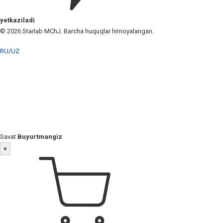
yetkaziladi
© 2026 Starlab MChJ. Barcha huquqlar himoyalangan.
RU
/
UZ
Savat
Buyurtmangiz
×