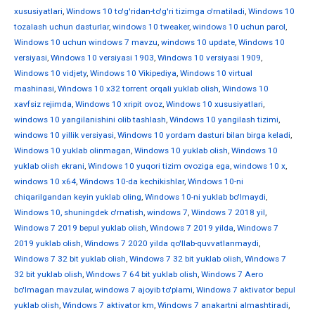
xususiyatlari
,
Windows 10 to'g'ridan-to'g'ri tizimga o'rnatiladi
,
Windows 10
tozalash uchun dasturlar
,
windows 10 tweaker
,
windows 10 uchun parol
,
Windows 10 uchun windows 7 mavzu
,
windows 10 update
,
Windows 10
versiyasi
,
Windows 10 versiyasi 1903
,
Windows 10 versiyasi 1909
,
Windows 10 vidjety
,
Windows 10 Vikipediya
,
Windows 10 virtual
mashinasi
,
Windows 10 x32 torrent orqali yuklab olish
,
Windows 10
xavfsiz rejimda
,
Windows 10 xripit ovoz
,
Windows 10 xususiyatlari
,
windows 10 yangilanishini olib tashlash
,
Windows 10 yangilash tizimi
,
windows 10 yillik versiyasi
,
Windows 10 yordam dasturi bilan birga keladi
,
Windows 10 yuklab olinmagan
,
Windows 10 yuklab olish
,
Windows 10
yuklab olish ekrani
,
Windows 10 yuqori tizim ovoziga ega
,
windows 10 х
,
windows 10 х64
,
Windows 10-da kechikishlar
,
Windows 10-ni
chiqarilgandan keyin yuklab oling
,
Windows 10-ni yuklab bo'lmaydi
,
Windows 10, shuningdek o'rnatish
,
windows 7
,
Windows 7 2018 yil
,
Windows 7 2019 bepul yuklab olish
,
Windows 7 2019 yilda
,
Windows 7
2019 yuklab olish
,
Windows 7 2020 yilda qo'llab-quvvatlanmaydi
,
Windows 7 32 bit yuklab olish
,
Windows 7 32 bit yuklab olish
,
Windows 7
32 bit yuklab olish
,
Windows 7 64 bit yuklab olish
,
Windows 7 Aero
bo'lmagan mavzular
,
windows 7 ajoyib to'plami
,
Windows 7 aktivator bepul
yuklab olish
,
Windows 7 aktivator km
,
Windows 7 anakartni almashtiradi
,