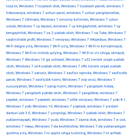
toza til
,
Windows 7 tozalash disk
,
Windows 7 tozalash paneli
,
windows 7
trebovaniya
,
windows 7 uchun parol
,
windows 7 uchun yangilanishlar
,
Windows 7 Ultimate
,
Windows 7 umumiy ko'rinishi
,
Windows 7 ustun
uslubi
,
Windows 7 uy bazasi
,
windows 7 uy kengaytirildi
,
windows 7 uy
kengaytirildi
,
Windows 7 va 2 yuklab olish
,
Windows 7 va Tube
,
Windows 7
vaqtinchalik profil
,
Windows 7 versiyasi
,
Windows 7 Vikipediya
,
Windows 7
Wi-Fi belgisi yo'q
,
Windows 7 Wi-Fi yo'q
,
Windows 7 Wi-Fi-ni ko'rsatmaydi
,
Windows 7 Wi-Fi-ni o'chirib qo'ying
,
Windows 7 Wi-Fi-ni o'z ichiga olmaydi
,
Windows 7 Windows 10 ga ochiladi
,
Windows 7 x32 torrent orqali yuklab
olish
,
Windows 7 x64 yuklab olish
,
Windows 7 x86 torrent orqali yuklab
olish
,
Windows 7 xatosiz
,
Windows 7 xavfsiz rejimda
,
Windows 7 xavfsizlik
paroli
,
Windows 7 xavfsizlik tizimi
,
Windows 7 xrip ovoz
,
Windows 7
xususiyatlari
,
Windows 7 yangi tizimi
,
Windows 7 yangilash holda
,
Windows 7 yangilash yuklab olish
,
Windows 7 yangiliklar
,
windows 7
yepdeit
,
windows 7 yepdeiti
,
windows 7 yillik versiyasi
,
Windows 7 yoki 8.1
,
Windows 7 yoki Windows 10
,
Windows 7 yopiladi
,
windows 7 yordam
dasturi usb 3.0
,
Windows 7 yorqinligi
,
Windows 7 yuklab olish
,
Windows 7
yuklanmayapti
,
Windows 7 yusb
,
Windows 7 zaxira disk
,
windows 7 и ssd
,
windows 7 темы
,
Windows 7-da kechikishlar
,
Windows 7-da yuklanadigan
qurilma yo'q
,
Windows 7-ni qayta ishga tushiring
,
Windows 7-ni qo'llab-