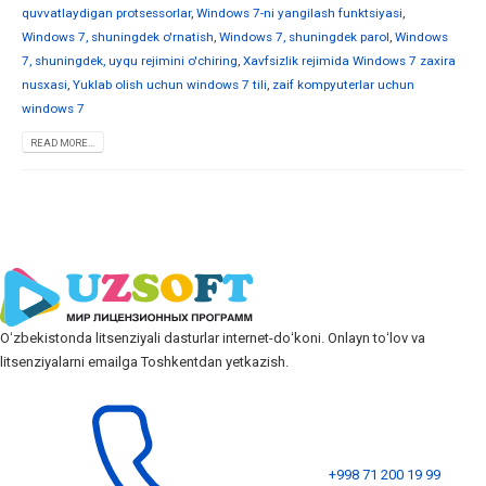
quvvatlaydigan protsessorlar
,
Windows 7-ni yangilash funktsiyasi
,
Windows 7, shuningdek o'rnatish
,
Windows 7, shuningdek parol
,
Windows
7, shuningdek, uyqu rejimini o'chiring
,
Xavfsizlik rejimida Windows 7 zaxira
nusxasi
,
Yuklab olish uchun windows 7 tili
,
zaif kompyuterlar uchun
windows 7
READ MORE...
Oʻzbekistonda litsenziyali dasturlar internet-doʻkoni. Onlayn toʻlov va
litsenziyalarni emailga Toshkentdan yetkazish.
+998 71 200 19 99