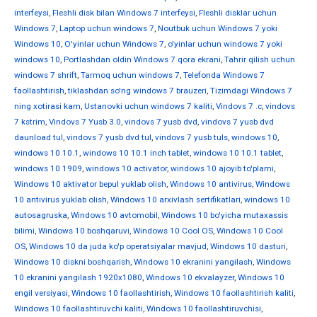
interfeysi
,
Fleshli disk bilan Windows 7 interfeysi
,
Fleshli disklar uchun
Windows 7
,
Laptop uchun windows 7
,
Noutbuk uchun Windows 7 yoki
Windows 10
,
O'yinlar uchun Windows 7
,
o'yinlar uchun windows 7 yoki
windows 10
,
Portlashdan oldin Windows 7 qora ekrani
,
Tahrir qilish uchun
windows 7 shrift
,
Tarmoq uchun windows 7
,
Telefonda Windows 7
faollashtirish
,
tiklashdan so'ng windows 7 brauzeri
,
Tizimdagi Windows 7
ning xotirasi kam
,
Ustanovki uchun windows 7 kaliti
,
Vindovs 7 .c
,
vindovs
7 kstrim
,
Vindovs 7 Yusb 3.0
,
vindovs 7 yusb dvd
,
vindovs 7 yusb dvd
daunload tul
,
vindovs 7 yusb dvd tul
,
vindovs 7 yusb tuls
,
windows 10
,
windows 10 10.1
,
windows 10 10.1 inch tablet
,
windows 10 10.1 tablet
,
windows 10 1909
,
windows 10 activator
,
windows 10 ajoyib to'plami
,
Windows 10 aktivator bepul yuklab olish
,
Windows 10 antivirus
,
Windows
10 antivirus yuklab olish
,
Windows 10 arxivlash sertifikatlari
,
windows 10
autosagruska
,
Windows 10 avtomobil
,
Windows 10 bo'yicha mutaxassis
bilimi
,
Windows 10 boshqaruvi
,
Windows 10 Cool OS
,
Windows 10 Cool
OS
,
Windows 10 da juda ko'p operatsiyalar mavjud
,
Windows 10 dasturi
,
Windows 10 diskni boshqarish
,
Windows 10 ekranini yangilash
,
Windows
10 ekranini yangilash 1920x1080
,
Windows 10 ekvalayzer
,
Windows 10
engil versiyasi
,
Windows 10 faollashtirish
,
Windows 10 faollashtirish kaliti
,
Windows 10 faollashtiruvchi kaliti
,
Windows 10 faollashtiruvchisi
,