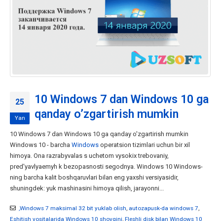
10 Windows 7 dan Windows 10 ga
25
qanday o’zgartirish mumkin
Yan
10 Windows 7 dan Windows 10 ga qanday o'zgartirish mumkin
Windows 10 - barcha
Windows
operatsion tizimlari uchun bir xil
himoya. Ona razrabyvalas s uchetom vysokix trebovaniy,
pred'yavlyaemyh k bezopasnosti segodnya. Windows 10 Windows-
ning barcha kalit boshqaruvlari bilan eng yaxshi versiyasidir,
shuningdek: yuk mashinasini himoya qilish, jarayonni...
,Windows 7 maksimal 32 bit yuklab olish
,
autozapusk-da windows 7
,
Eshitish vositalarida Windows 10 shovqini
,
Fleshli disk bilan Windows 10