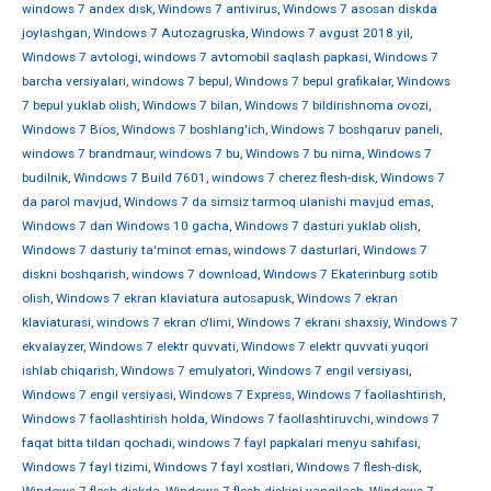
windows 7 andex disk
,
Windows 7 antivirus
,
Windows 7 asosan diskda
joylashgan
,
Windows 7 Autozagruska
,
Windows 7 avgust 2018 yil
,
Windows 7 avtologi
,
windows 7 avtomobil saqlash papkasi
,
Windows 7
barcha versiyalari
,
windows 7 bepul
,
Windows 7 bepul grafikalar
,
Windows
7 bepul yuklab olish
,
Windows 7 bilan
,
Windows 7 bildirishnoma ovozi
,
Windows 7 Bios
,
Windows 7 boshlang'ich
,
Windows 7 boshqaruv paneli
,
windows 7 brandmaur
,
windows 7 bu
,
Windows 7 bu nima
,
Windows 7
budilnik
,
Windows 7 Build 7601
,
windows 7 cherez flesh-disk
,
Windows 7
da parol mavjud
,
Windows 7 da simsiz tarmoq ulanishi mavjud emas
,
Windows 7 dan Windows 10 gacha
,
Windows 7 dasturi yuklab olish
,
Windows 7 dasturiy ta'minot emas
,
windows 7 dasturlari
,
Windows 7
diskni boshqarish
,
windows 7 download
,
Windows 7 Ekaterinburg sotib
olish
,
Windows 7 ekran klaviatura autosapusk
,
Windows 7 ekran
klaviaturasi
,
windows 7 ekran o'limi
,
Windows 7 ekrani shaxsiy
,
Windows 7
ekvalayzer
,
Windows 7 elektr quvvati
,
Windows 7 elektr quvvati yuqori
ishlab chiqarish
,
Windows 7 emulyatori
,
Windows 7 engil versiyasi
,
Windows 7 engil versiyasi
,
Windows 7 Express
,
Windows 7 faollashtirish
,
Windows 7 faollashtirish holda
,
Windows 7 faollashtiruvchi
,
windows 7
faqat bitta tildan qochadi
,
windows 7 fayl papkalari menyu sahifasi
,
Windows 7 fayl tizimi
,
Windows 7 fayl xostlari
,
Windows 7 flesh-disk
,