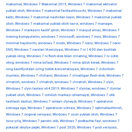
maksimal
,
Windows 7 Maksimal 2019
,
Windows 7 maksimal aktivator
yuklab olish
,
Windows 7 maksimal faollashtiruvchi
,
Windows 7 maksimal
kaliti
,
Windows 7 maksimal nashrdan keyin
,
Windows 7 maksimal yuklab
olish
,
Windows 7 maksimal yuklab olish tas-ix
,
windows 7 manager
,
Windows 7 markazini kashf qilish
,
Windows 7 mavjud emas
,
Windows 7
mening kompyuterim
,
windows 7 microsoft
,
windows 7 mini
,
Windows 7
minimal haydovchi
,
windows 7 msdn
,
Windows 7 narxi
,
Windows 7 narxi
DNS
,
Windows 7 narxlari litsenziyasi
,
Windows 7 ni 14:00 dan boshlab
yuklab oling
,
Windows 7 ni flesh-disk bilan o'rnating
,
Windows 7 ni sotib
oling
,
windows 7 nima bo'ladi
,
Windows 7 nima qilish kerak
,
Windows 7
ning kashfiyotdan so'ng tsiklik konvertatsiyasi
,
Windows 7 o'chirilishi
mumkin
,
Windows 7 o'lchami
,
Windows 7 o'rnatilgan flesh-disk
,
Windows 7
o'rnatish
,
windows 7 o'rnatish
,
windows 7 o'rnatish
,
Windows 7 o'yin
,
Windows 7 o'yin taxtasi x64 2019
,
Windows 7 o'yinlar
,
windows 7 o'yinlar
yuklab olish
,
Windows 7 ochilish markazi ishlamaydi
,
Windows 7 olib
tashlash dasturi
,
Windows 7 onlayn o'ynaydi
,
Windows 7 operatsion
xotiraga ega
,
Windows 7 operatsion xotirasi
,
Windows 7 optimallashtirish
,
Windows 7 original versiyasi
,
Windows 7 oson yuklab olish
,
Windows 7
ovoz yo'q
,
Windows 7 parolni oldi
,
Windows 7 podkachki fayl
,
windows 7
pokazat skrytye papki
,
Windows 7 post 2020
,
Windows 7 post versiyasi
,