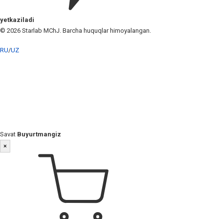
yetkaziladi
© 2026 Starlab MChJ. Barcha huquqlar himoyalangan.
RU
/
UZ
Savat
Buyurtmangiz
×