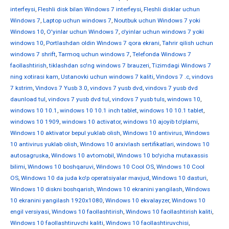
interfeysi
,
Fleshli disk bilan Windows 7 interfeysi
,
Fleshli disklar uchun
Windows 7
,
Laptop uchun windows 7
,
Noutbuk uchun Windows 7 yoki
Windows 10
,
O'yinlar uchun Windows 7
,
o'yinlar uchun windows 7 yoki
windows 10
,
Portlashdan oldin Windows 7 qora ekrani
,
Tahrir qilish uchun
windows 7 shrift
,
Tarmoq uchun windows 7
,
Telefonda Windows 7
faollashtirish
,
tiklashdan so'ng windows 7 brauzeri
,
Tizimdagi Windows 7
ning xotirasi kam
,
Ustanovki uchun windows 7 kaliti
,
Vindovs 7 .c
,
vindovs
7 kstrim
,
Vindovs 7 Yusb 3.0
,
vindovs 7 yusb dvd
,
vindovs 7 yusb dvd
daunload tul
,
vindovs 7 yusb dvd tul
,
vindovs 7 yusb tuls
,
windows 10
,
windows 10 10.1
,
windows 10 10.1 inch tablet
,
windows 10 10.1 tablet
,
windows 10 1909
,
windows 10 activator
,
windows 10 ajoyib to'plami
,
Windows 10 aktivator bepul yuklab olish
,
Windows 10 antivirus
,
Windows
10 antivirus yuklab olish
,
Windows 10 arxivlash sertifikatlari
,
windows 10
autosagruska
,
Windows 10 avtomobil
,
Windows 10 bo'yicha mutaxassis
bilimi
,
Windows 10 boshqaruvi
,
Windows 10 Cool OS
,
Windows 10 Cool
OS
,
Windows 10 da juda ko'p operatsiyalar mavjud
,
Windows 10 dasturi
,
Windows 10 diskni boshqarish
,
Windows 10 ekranini yangilash
,
Windows
10 ekranini yangilash 1920x1080
,
Windows 10 ekvalayzer
,
Windows 10
engil versiyasi
,
Windows 10 faollashtirish
,
Windows 10 faollashtirish kaliti
,
Windows 10 faollashtiruvchi kaliti
,
Windows 10 faollashtiruvchisi
,