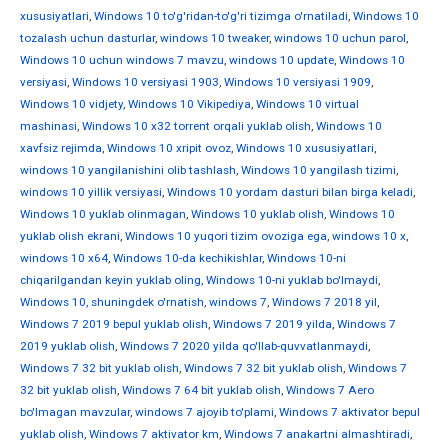
xususiyatlari
,
Windows 10 to'g'ridan-to'g'ri tizimga o'rnatiladi
,
Windows 10
tozalash uchun dasturlar
,
windows 10 tweaker
,
windows 10 uchun parol
,
Windows 10 uchun windows 7 mavzu
,
windows 10 update
,
Windows 10
versiyasi
,
Windows 10 versiyasi 1903
,
Windows 10 versiyasi 1909
,
Windows 10 vidjety
,
Windows 10 Vikipediya
,
Windows 10 virtual
mashinasi
,
Windows 10 x32 torrent orqali yuklab olish
,
Windows 10
xavfsiz rejimda
,
Windows 10 xripit ovoz
,
Windows 10 xususiyatlari
,
windows 10 yangilanishini olib tashlash
,
Windows 10 yangilash tizimi
,
windows 10 yillik versiyasi
,
Windows 10 yordam dasturi bilan birga keladi
,
Windows 10 yuklab olinmagan
,
Windows 10 yuklab olish
,
Windows 10
yuklab olish ekrani
,
Windows 10 yuqori tizim ovoziga ega
,
windows 10 х
,
windows 10 х64
,
Windows 10-da kechikishlar
,
Windows 10-ni
chiqarilgandan keyin yuklab oling
,
Windows 10-ni yuklab bo'lmaydi
,
Windows 10, shuningdek o'rnatish
,
windows 7
,
Windows 7 2018 yil
,
Windows 7 2019 bepul yuklab olish
,
Windows 7 2019 yilda
,
Windows 7
2019 yuklab olish
,
Windows 7 2020 yilda qo'llab-quvvatlanmaydi
,
Windows 7 32 bit yuklab olish
,
Windows 7 32 bit yuklab olish
,
Windows 7
32 bit yuklab olish
,
Windows 7 64 bit yuklab olish
,
Windows 7 Aero
bo'lmagan mavzular
,
windows 7 ajoyib to'plami
,
Windows 7 aktivator bepul
yuklab olish
,
Windows 7 aktivator km
,
Windows 7 anakartni almashtiradi
,