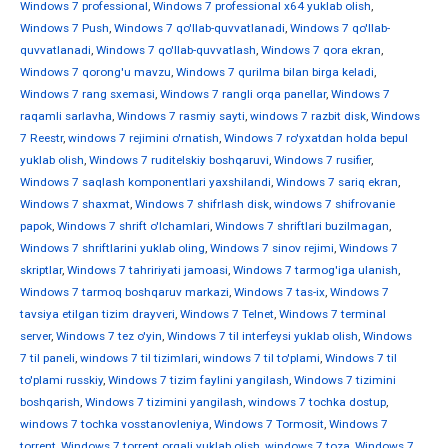
Windows 7 professional
,
Windows 7 professional x64 yuklab olish
,
Windows 7 Push
,
Windows 7 qo'llab-quvvatlanadi
,
Windows 7 qo'llab-
quvvatlanadi
,
Windows 7 qo'llab-quvvatlash
,
Windows 7 qora ekran
,
Windows 7 qorong'u mavzu
,
Windows 7 qurilma bilan birga keladi
,
Windows 7 rang sxemasi
,
Windows 7 rangli orqa panellar
,
Windows 7
raqamli sarlavha
,
Windows 7 rasmiy sayti
,
windows 7 razbit disk
,
Windows
7 Reestr
,
windows 7 rejimini o'rnatish
,
Windows 7 ro'yxatdan holda bepul
yuklab olish
,
Windows 7 ruditelskiy boshqaruvi
,
Windows 7 rusifier
,
Windows 7 saqlash komponentlari yaxshilandi
,
Windows 7 sariq ekran
,
Windows 7 shaxmat
,
Windows 7 shifrlash disk
,
windows 7 shifrovanie
papok
,
Windows 7 shrift o'lchamlari
,
Windows 7 shriftlari buzilmagan
,
Windows 7 shriftlarini yuklab oling
,
Windows 7 sinov rejimi
,
Windows 7
skriptlar
,
Windows 7 tahririyati jamoasi
,
Windows 7 tarmog'iga ulanish
,
Windows 7 tarmoq boshqaruv markazi
,
Windows 7 tas-ix
,
Windows 7
tavsiya etilgan tizim drayveri
,
Windows 7 Telnet
,
Windows 7 terminal
server
,
Windows 7 tez o'yin
,
Windows 7 til interfeysi yuklab olish
,
Windows
7 til paneli
,
windows 7 til tizimlari
,
windows 7 til to'plami
,
Windows 7 til
to'plami russkiy
,
Windows 7 tizim faylini yangilash
,
Windows 7 tizimini
boshqarish
,
Windows 7 tizimini yangilash
,
windows 7 tochka dostup
,
windows 7 tochka vosstanovleniya
,
Windows 7 Tormosit
,
Windows 7
torrent
,
Windows 7 torrent orqali yuklab olish
,
windows 7 toza
,
Windows 7