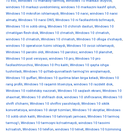
10 ltsc
,
Windows 10 mahalliy tarmoq
,
Windows 10 markazi otzyvov
,
windows 10 markazi uvedomleniy
,
windows 10 markazini kashf qilish
,
Windows 10 mikrofon ishlamaydi
,
Windows 10 narxi
,
windows 10 narxi
almaty
,
Windows 10 narxi DNS
,
Windows 10 ni faollashtirib bo'lmaydi
,
Windows 10 ni sotib oling
,
Windows 10 o'chirish dasturi
,
Windows 10
o'rnatilgan flesh-disk
,
Windows 10 o'rnatish
,
Windows 10 o'rnatish
,
windows 10 o'rnatish
,
Windows 10 o'rnatish
,
Windows 10 ofisga o'xshaydi
,
windows 10 operatsion tizimi ishlaydi
,
Windows 10 ovozi ishlamaydi
,
Windows 10 parolni oldi
,
Windows 10 parolsiz
,
windows 10 planshet
,
Windows 10 post versiyasi
,
windows 10 pro
,
Windows 10 pro
faollashtiruvchisi
,
Windows 10 Pro kaliti
,
Windows 10 qayta ishga
tushiriladi
,
Windows 10 qo'llab-quvvatlash tarmog'ini aniqlamaydi
,
Windows 10 qulflari
,
Windows 10 qurilma bilan birga keladi
,
Windows 10
rang profili
,
Windows 10 raqamli litsenziya
,
windows 10 razdelit disk
,
Windows 10 roditelskiy nazorati
,
Windows 10 saqlash ekrani
,
Windows 10
shaxmat
,
Windows 10 shifrlash disk
,
windows 10 shifrovanie
,
Windows 10
shrift o'lchami
,
Windows 10 shriftni yaxshilaydi
,
Windows 10 siklik
konvertatsiya
,
windows 10 skript tizimlari
,
Windows 10 skriptlar
,
Windows
10 sotib olish kaliti
,
Windows 10 tahririyati jamoasi
,
Windows 10 tarmoq
tarmog'i
,
Windows 10 tarmoqni ko'rsatmaydi
,
windows 10 tasvirni
ko'rsatish
,
Windows 10 telefon
,
windows 10 telnet
,
Windows 10 tizimining