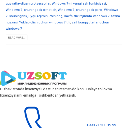
quvvatlaydigan protsessorlar
,
Windows 7-ni yangilash funktsiyasi
,
Windows 7, shuningdek o'rnatish
,
Windows 7, shuningdek parol
,
Windows
7, shuningdek, uyqu rejimini o'chiring
,
Xavfsizlik rejimida Windows 7 zaxira
nusxasi
,
Yuklab olish uchun windows 7 tili
,
zaif kompyuterlar uchun
windows 7
READ MORE...
Oʻzbekistonda litsenziyali dasturlar internet-doʻkoni. Onlayn toʻlov va
litsenziyalarni emailga Toshkentdan yetkazish.
+998 71 200 19 99