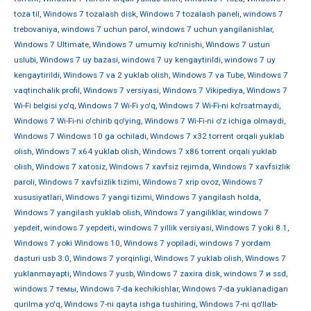
toza til
,
Windows 7 tozalash disk
,
Windows 7 tozalash paneli
,
windows 7
trebovaniya
,
windows 7 uchun parol
,
windows 7 uchun yangilanishlar
,
Windows 7 Ultimate
,
Windows 7 umumiy ko'rinishi
,
Windows 7 ustun
uslubi
,
Windows 7 uy bazasi
,
windows 7 uy kengaytirildi
,
windows 7 uy
kengaytirildi
,
Windows 7 va 2 yuklab olish
,
Windows 7 va Tube
,
Windows 7
vaqtinchalik profil
,
Windows 7 versiyasi
,
Windows 7 Vikipediya
,
Windows 7
Wi-Fi belgisi yo'q
,
Windows 7 Wi-Fi yo'q
,
Windows 7 Wi-Fi-ni ko'rsatmaydi
,
Windows 7 Wi-Fi-ni o'chirib qo'ying
,
Windows 7 Wi-Fi-ni o'z ichiga olmaydi
,
Windows 7 Windows 10 ga ochiladi
,
Windows 7 x32 torrent orqali yuklab
olish
,
Windows 7 x64 yuklab olish
,
Windows 7 x86 torrent orqali yuklab
olish
,
Windows 7 xatosiz
,
Windows 7 xavfsiz rejimda
,
Windows 7 xavfsizlik
paroli
,
Windows 7 xavfsizlik tizimi
,
Windows 7 xrip ovoz
,
Windows 7
xususiyatlari
,
Windows 7 yangi tizimi
,
Windows 7 yangilash holda
,
Windows 7 yangilash yuklab olish
,
Windows 7 yangiliklar
,
windows 7
yepdeit
,
windows 7 yepdeiti
,
windows 7 yillik versiyasi
,
Windows 7 yoki 8.1
,
Windows 7 yoki Windows 10
,
Windows 7 yopiladi
,
windows 7 yordam
dasturi usb 3.0
,
Windows 7 yorqinligi
,
Windows 7 yuklab olish
,
Windows 7
yuklanmayapti
,
Windows 7 yusb
,
Windows 7 zaxira disk
,
windows 7 и ssd
,
windows 7 темы
,
Windows 7-da kechikishlar
,
Windows 7-da yuklanadigan
qurilma yo'q
,
Windows 7-ni qayta ishga tushiring
,
Windows 7-ni qo'llab-