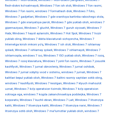
Windows 7 flesh-diskda
,
Windows 7 flesh-diskini yangilash
,
Windows 7
flesh-diskni ko'rsatmaydi
,
Windows 7 fon ish stoli
,
Windows 7 fon rasmi
,
Windows 7 fon rasmi
,
windows 7 formatlash disk
,
Windows 7 foto
,
Windows 7 gadjetlari
,
Windows 7 gde xranitsya kartinka rabochego stola
,
Windows 7 gde xranyatsya paroli
,
Windows 7 gde yuklab olish
,
windows 7
gipernaziyasi
,
Windows 7 gluchit
,
Windows 7 guruh siyosati
,
Windows 7
Habr
,
Windows 7 hayot aylanishi
,
Windows 7 Hot Spot
,
Windows 7 hozir
yuklab oling
,
Windows 7 ikkita klaviaturali sichqoncha
,
Windows 7
Internetga kirish imkoni yo'q
,
Windows 7 ish stoli
,
Windows 7 ishlamay
qoladi
,
Windows 7 ishlamay qoladi
,
Windows 7 ishlamaydi
,
Windows 7
ishlamoqda
,
windows 7 iso
,
Windows 7 ISO yuklab olish
,
Windows 7 issiq
,
Windows 7 issiq klaviatura
,
Windows 7 jonli fon rasmi
,
Windows 7 josuslik
kashfiyoti
,
Windows 7 jurnal obnovleniy
,
Windows 7 jurnal oshibok
,
Windows 7 jurnal sobytiy vxod v sistemu
,
windows 7 jurnali
,
Windows 7
kalitlari bepul yuklab olish
,
Windows 7 kalitni rasmiy saytdan sotib oling
,
windows 7 kashfiyoti
,
Windows 7 kesilgan
,
Windows 7 klyuch mahsulot
uznat
,
Windows 7 ko'p operatsion tizimdir
,
Windows 7 ko'p operatsion
xotiraga ega
,
windows 7 kogda zakanchivaetsya podderjka
,
Windows 7
korporativ
,
Windows 7 kuchli ekran
,
Windows 7 Lait
,
Windows 7 litsenziya
kaliti
,
Windows 7 litsenziya kaliti
,
Windows 7 litsenziya narxi
,
Windows 7
litsenziya sotib olish
,
Windows 7 ma'lumotlar yuklab olish
,
windows 7