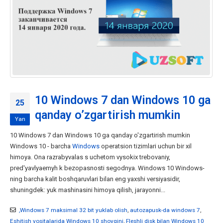
10 Windows 7 dan Windows 10 ga
25
qanday o’zgartirish mumkin
Yan
10 Windows 7 dan Windows 10 ga qanday o'zgartirish mumkin
Windows 10 - barcha
Windows
operatsion tizimlari uchun bir xil
himoya. Ona razrabyvalas s uchetom vysokix trebovaniy,
pred'yavlyaemyh k bezopasnosti segodnya. Windows 10 Windows-
ning barcha kalit boshqaruvlari bilan eng yaxshi versiyasidir,
shuningdek: yuk mashinasini himoya qilish, jarayonni...
,Windows 7 maksimal 32 bit yuklab olish
,
autozapusk-da windows 7
,
Eshitish vositalarida Windows 10 shovqini
,
Fleshli disk bilan Windows 10