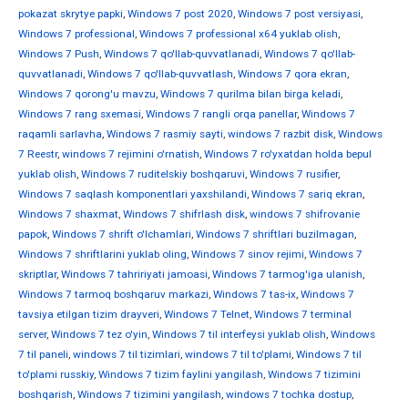
pokazat skrytye papki
,
Windows 7 post 2020
,
Windows 7 post versiyasi
,
Windows 7 professional
,
Windows 7 professional x64 yuklab olish
,
Windows 7 Push
,
Windows 7 qo'llab-quvvatlanadi
,
Windows 7 qo'llab-
quvvatlanadi
,
Windows 7 qo'llab-quvvatlash
,
Windows 7 qora ekran
,
Windows 7 qorong'u mavzu
,
Windows 7 qurilma bilan birga keladi
,
Windows 7 rang sxemasi
,
Windows 7 rangli orqa panellar
,
Windows 7
raqamli sarlavha
,
Windows 7 rasmiy sayti
,
windows 7 razbit disk
,
Windows
7 Reestr
,
windows 7 rejimini o'rnatish
,
Windows 7 ro'yxatdan holda bepul
yuklab olish
,
Windows 7 ruditelskiy boshqaruvi
,
Windows 7 rusifier
,
Windows 7 saqlash komponentlari yaxshilandi
,
Windows 7 sariq ekran
,
Windows 7 shaxmat
,
Windows 7 shifrlash disk
,
windows 7 shifrovanie
papok
,
Windows 7 shrift o'lchamlari
,
Windows 7 shriftlari buzilmagan
,
Windows 7 shriftlarini yuklab oling
,
Windows 7 sinov rejimi
,
Windows 7
skriptlar
,
Windows 7 tahririyati jamoasi
,
Windows 7 tarmog'iga ulanish
,
Windows 7 tarmoq boshqaruv markazi
,
Windows 7 tas-ix
,
Windows 7
tavsiya etilgan tizim drayveri
,
Windows 7 Telnet
,
Windows 7 terminal
server
,
Windows 7 tez o'yin
,
Windows 7 til interfeysi yuklab olish
,
Windows
7 til paneli
,
windows 7 til tizimlari
,
windows 7 til to'plami
,
Windows 7 til
to'plami russkiy
,
Windows 7 tizim faylini yangilash
,
Windows 7 tizimini
boshqarish
,
Windows 7 tizimini yangilash
,
windows 7 tochka dostup
,