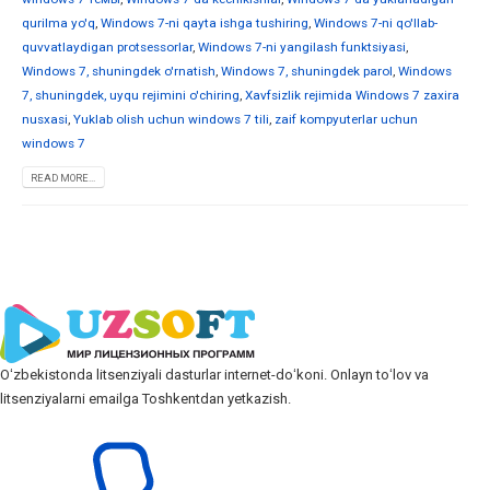
qurilma yo'q
,
Windows 7-ni qayta ishga tushiring
,
Windows 7-ni qo'llab-
quvvatlaydigan protsessorlar
,
Windows 7-ni yangilash funktsiyasi
,
Windows 7, shuningdek o'rnatish
,
Windows 7, shuningdek parol
,
Windows
7, shuningdek, uyqu rejimini o'chiring
,
Xavfsizlik rejimida Windows 7 zaxira
nusxasi
,
Yuklab olish uchun windows 7 tili
,
zaif kompyuterlar uchun
windows 7
READ MORE...
Oʻzbekistonda litsenziyali dasturlar internet-doʻkoni. Onlayn toʻlov va
litsenziyalarni emailga Toshkentdan yetkazish.