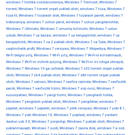
windows 7 tochka vosstanovleniya
,
Windows 7 Tormosit
,
Windows 7
torrent
,
Windows 7 torrent orqali yuklab olish
,
windows 7 toza
,
Windows 7
toza til
,
Windows 7 tozalash disk
,
Windows 7 tozalash paneli
,
windows 7
trebovaniya
,
windows 7 uchun parol
,
windows 7 uchun yangilanishlar
,
Windows 7 Ultimate
,
Windows 7 umumiy ko'rinishi
,
Windows 7 ustun
uslubi
,
Windows 7 uy bazasi
,
windows 7 uy kengaytirildi
,
windows 7 uy
kengaytirildi
,
Windows 7 va 2 yuklab olish
,
Windows 7 va Tube
,
Windows 7
vaqtinchalik profil
,
Windows 7 versiyasi
,
Windows 7 Vikipediya
,
Windows 7
Wi-Fi belgisi yo'q
,
Windows 7 Wi-Fi yo'q
,
Windows 7 Wi-Fi-ni ko'rsatmaydi
,
Windows 7 Wi-Fi-ni o'chirib qo'ying
,
Windows 7 Wi-Fi-ni o'z ichiga olmaydi
,
Windows 7 Windows 10 ga ochiladi
,
Windows 7 x32 torrent orqali yuklab
olish
,
Windows 7 x64 yuklab olish
,
Windows 7 x86 torrent orqali yuklab
olish
,
Windows 7 xatosiz
,
Windows 7 xavfsiz rejimda
,
Windows 7 xavfsizlik
paroli
,
Windows 7 xavfsizlik tizimi
,
Windows 7 xrip ovoz
,
Windows 7
xususiyatlari
,
Windows 7 yangi tizimi
,
Windows 7 yangilash holda
,
Windows 7 yangilash yuklab olish
,
Windows 7 yangiliklar
,
windows 7
yepdeit
,
windows 7 yepdeiti
,
windows 7 yillik versiyasi
,
Windows 7 yoki 8.1
,
Windows 7 yoki Windows 10
,
Windows 7 yopiladi
,
windows 7 yordam
dasturi usb 3.0
,
Windows 7 yorqinligi
,
Windows 7 yuklab olish
,
Windows 7
yuklanmayapti
,
Windows 7 yusb
,
Windows 7 zaxira disk
,
windows 7 и ssd
,
windows 7 темы
,
Windows 7-da kechikishlar
,
Windows 7-da yuklanadigan