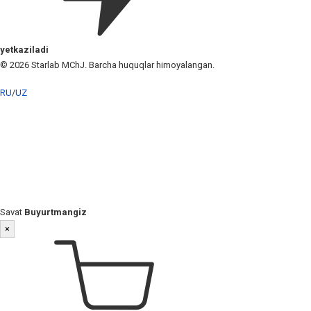
yetkaziladi
© 2026 Starlab MChJ. Barcha huquqlar himoyalangan.
RU
/
UZ
Savat
Buyurtmangiz
×