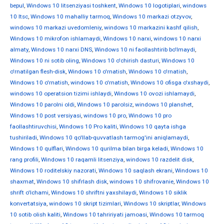
bepul
,
Windows 10 litsenziyasi toshkent
,
Windows 10 logotiplari
,
windows
10 ltsc
,
Windows 10 mahalliy tarmoq
,
Windows 10 markazi otzyvov
,
windows 10 markazi uvedomleniy
,
windows 10 markazini kashf qilish
,
Windows 10 mikrofon ishlamaydi
,
Windows 10 narxi
,
windows 10 narxi
almaty
,
Windows 10 narxi DNS
,
Windows 10 ni faollashtirib bo'lmaydi
,
Windows 10 ni sotib oling
,
Windows 10 o'chirish dasturi
,
Windows 10
o'rnatilgan flesh-disk
,
Windows 10 o'rnatish
,
Windows 10 o'rnatish
,
Windows 10 o'rnatish
,
windows 10 o'rnatish
,
Windows 10 ofisga o'xshaydi
,
windows 10 operatsion tizimi ishlaydi
,
Windows 10 ovozi ishlamaydi
,
Windows 10 parolni oldi
,
Windows 10 parolsiz
,
windows 10 planshet
,
Windows 10 post versiyasi
,
windows 10 pro
,
Windows 10 pro
faollashtiruvchisi
,
Windows 10 Pro kaliti
,
Windows 10 qayta ishga
tushiriladi
,
Windows 10 qo'llab-quvvatlash tarmog'ini aniqlamaydi
,
Windows 10 qulflari
,
Windows 10 qurilma bilan birga keladi
,
Windows 10
rang profili
,
Windows 10 raqamli litsenziya
,
windows 10 razdelit disk
,
Windows 10 roditelskiy nazorati
,
Windows 10 saqlash ekrani
,
Windows 10
shaxmat
,
Windows 10 shifrlash disk
,
windows 10 shifrovanie
,
Windows 10
shrift o'lchami
,
Windows 10 shriftni yaxshilaydi
,
Windows 10 siklik
konvertatsiya
,
windows 10 skript tizimlari
,
Windows 10 skriptlar
,
Windows
10 sotib olish kaliti
,
Windows 10 tahririyati jamoasi
,
Windows 10 tarmoq