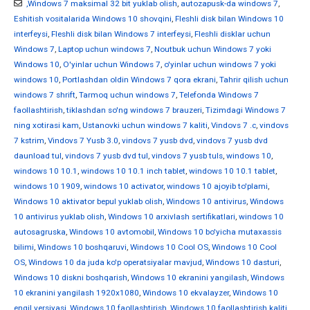
,Windows 7 maksimal 32 bit yuklab olish
,
autozapusk-da windows 7
,
Eshitish vositalarida Windows 10 shovqini
,
Fleshli disk bilan Windows 10
interfeysi
,
Fleshli disk bilan Windows 7 interfeysi
,
Fleshli disklar uchun
Windows 7
,
Laptop uchun windows 7
,
Noutbuk uchun Windows 7 yoki
Windows 10
,
O'yinlar uchun Windows 7
,
o'yinlar uchun windows 7 yoki
windows 10
,
Portlashdan oldin Windows 7 qora ekrani
,
Tahrir qilish uchun
windows 7 shrift
,
Tarmoq uchun windows 7
,
Telefonda Windows 7
faollashtirish
,
tiklashdan so'ng windows 7 brauzeri
,
Tizimdagi Windows 7
ning xotirasi kam
,
Ustanovki uchun windows 7 kaliti
,
Vindovs 7 .c
,
vindovs
7 kstrim
,
Vindovs 7 Yusb 3.0
,
vindovs 7 yusb dvd
,
vindovs 7 yusb dvd
daunload tul
,
vindovs 7 yusb dvd tul
,
vindovs 7 yusb tuls
,
windows 10
,
windows 10 10.1
,
windows 10 10.1 inch tablet
,
windows 10 10.1 tablet
,
windows 10 1909
,
windows 10 activator
,
windows 10 ajoyib to'plami
,
Windows 10 aktivator bepul yuklab olish
,
Windows 10 antivirus
,
Windows
10 antivirus yuklab olish
,
Windows 10 arxivlash sertifikatlari
,
windows 10
autosagruska
,
Windows 10 avtomobil
,
Windows 10 bo'yicha mutaxassis
bilimi
,
Windows 10 boshqaruvi
,
Windows 10 Cool OS
,
Windows 10 Cool
OS
,
Windows 10 da juda ko'p operatsiyalar mavjud
,
Windows 10 dasturi
,
Windows 10 diskni boshqarish
,
Windows 10 ekranini yangilash
,
Windows
10 ekranini yangilash 1920x1080
,
Windows 10 ekvalayzer
,
Windows 10
engil versiyasi
,
Windows 10 faollashtirish
,
Windows 10 faollashtirish kaliti
,