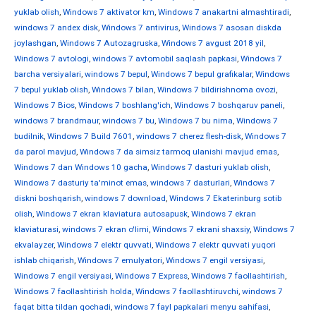
yuklab olish
,
Windows 7 aktivator km
,
Windows 7 anakartni almashtiradi
,
windows 7 andex disk
,
Windows 7 antivirus
,
Windows 7 asosan diskda
joylashgan
,
Windows 7 Autozagruska
,
Windows 7 avgust 2018 yil
,
Windows 7 avtologi
,
windows 7 avtomobil saqlash papkasi
,
Windows 7
barcha versiyalari
,
windows 7 bepul
,
Windows 7 bepul grafikalar
,
Windows
7 bepul yuklab olish
,
Windows 7 bilan
,
Windows 7 bildirishnoma ovozi
,
Windows 7 Bios
,
Windows 7 boshlang'ich
,
Windows 7 boshqaruv paneli
,
windows 7 brandmaur
,
windows 7 bu
,
Windows 7 bu nima
,
Windows 7
budilnik
,
Windows 7 Build 7601
,
windows 7 cherez flesh-disk
,
Windows 7
da parol mavjud
,
Windows 7 da simsiz tarmoq ulanishi mavjud emas
,
Windows 7 dan Windows 10 gacha
,
Windows 7 dasturi yuklab olish
,
Windows 7 dasturiy ta'minot emas
,
windows 7 dasturlari
,
Windows 7
diskni boshqarish
,
windows 7 download
,
Windows 7 Ekaterinburg sotib
olish
,
Windows 7 ekran klaviatura autosapusk
,
Windows 7 ekran
klaviaturasi
,
windows 7 ekran o'limi
,
Windows 7 ekrani shaxsiy
,
Windows 7
ekvalayzer
,
Windows 7 elektr quvvati
,
Windows 7 elektr quvvati yuqori
ishlab chiqarish
,
Windows 7 emulyatori
,
Windows 7 engil versiyasi
,
Windows 7 engil versiyasi
,
Windows 7 Express
,
Windows 7 faollashtirish
,
Windows 7 faollashtirish holda
,
Windows 7 faollashtiruvchi
,
windows 7
faqat bitta tildan qochadi
,
windows 7 fayl papkalari menyu sahifasi
,