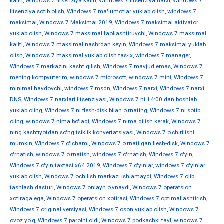
kaliti
,
Windows 7 litsenziya kaliti
,
Windows 7 litsenziya narxi
,
Windows 7
litsenziya sotib olish
,
Windows 7 ma'lumotlar yuklab olish
,
windows 7
maksimal
,
Windows 7 Maksimal 2019
,
Windows 7 maksimal aktivator
yuklab olish
,
Windows 7 maksimal faollashtiruvchi
,
Windows 7 maksimal
kaliti
,
Windows 7 maksimal nashrdan keyin
,
Windows 7 maksimal yuklab
olish
,
Windows 7 maksimal yuklab olish tas-ix
,
windows 7 manager
,
Windows 7 markazini kashf qilish
,
Windows 7 mavjud emas
,
Windows 7
mening kompyuterim
,
windows 7 microsoft
,
windows 7 mini
,
Windows 7
minimal haydovchi
,
windows 7 msdn
,
Windows 7 narxi
,
Windows 7 narxi
DNS
,
Windows 7 narxlari litsenziyasi
,
Windows 7 ni 14:00 dan boshlab
yuklab oling
,
Windows 7 ni flesh-disk bilan o'rnating
,
Windows 7 ni sotib
oling
,
windows 7 nima bo'ladi
,
Windows 7 nima qilish kerak
,
Windows 7
ning kashfiyotdan so'ng tsiklik konvertatsiyasi
,
Windows 7 o'chirilishi
mumkin
,
Windows 7 o'lchami
,
Windows 7 o'rnatilgan flesh-disk
,
Windows 7
o'rnatish
,
windows 7 o'rnatish
,
windows 7 o'rnatish
,
Windows 7 o'yin
,
Windows 7 o'yin taxtasi x64 2019
,
Windows 7 o'yinlar
,
windows 7 o'yinlar
yuklab olish
,
Windows 7 ochilish markazi ishlamaydi
,
Windows 7 olib
tashlash dasturi
,
Windows 7 onlayn o'ynaydi
,
Windows 7 operatsion
xotiraga ega
,
Windows 7 operatsion xotirasi
,
Windows 7 optimallashtirish
,
Windows 7 original versiyasi
,
Windows 7 oson yuklab olish
,
Windows 7
ovoz yo'q
,
Windows 7 parolni oldi
,
Windows 7 podkachki fayl
,
windows 7