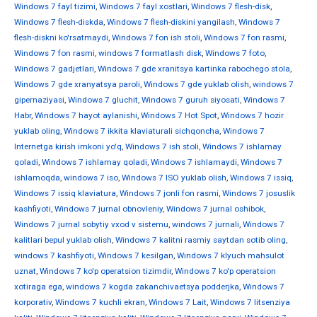
Windows 7 fayl tizimi
,
Windows 7 fayl xostlari
,
Windows 7 flesh-disk
,
Windows 7 flesh-diskda
,
Windows 7 flesh-diskini yangilash
,
Windows 7
flesh-diskni ko'rsatmaydi
,
Windows 7 fon ish stoli
,
Windows 7 fon rasmi
,
Windows 7 fon rasmi
,
windows 7 formatlash disk
,
Windows 7 foto
,
Windows 7 gadjetlari
,
Windows 7 gde xranitsya kartinka rabochego stola
,
Windows 7 gde xranyatsya paroli
,
Windows 7 gde yuklab olish
,
windows 7
gipernaziyasi
,
Windows 7 gluchit
,
Windows 7 guruh siyosati
,
Windows 7
Habr
,
Windows 7 hayot aylanishi
,
Windows 7 Hot Spot
,
Windows 7 hozir
yuklab oling
,
Windows 7 ikkita klaviaturali sichqoncha
,
Windows 7
Internetga kirish imkoni yo'q
,
Windows 7 ish stoli
,
Windows 7 ishlamay
qoladi
,
Windows 7 ishlamay qoladi
,
Windows 7 ishlamaydi
,
Windows 7
ishlamoqda
,
windows 7 iso
,
Windows 7 ISO yuklab olish
,
Windows 7 issiq
,
Windows 7 issiq klaviatura
,
Windows 7 jonli fon rasmi
,
Windows 7 josuslik
kashfiyoti
,
Windows 7 jurnal obnovleniy
,
Windows 7 jurnal oshibok
,
Windows 7 jurnal sobytiy vxod v sistemu
,
windows 7 jurnali
,
Windows 7
kalitlari bepul yuklab olish
,
Windows 7 kalitni rasmiy saytdan sotib oling
,
windows 7 kashfiyoti
,
Windows 7 kesilgan
,
Windows 7 klyuch mahsulot
uznat
,
Windows 7 ko'p operatsion tizimdir
,
Windows 7 ko'p operatsion
xotiraga ega
,
windows 7 kogda zakanchivaetsya podderjka
,
Windows 7
korporativ
,
Windows 7 kuchli ekran
,
Windows 7 Lait
,
Windows 7 litsenziya