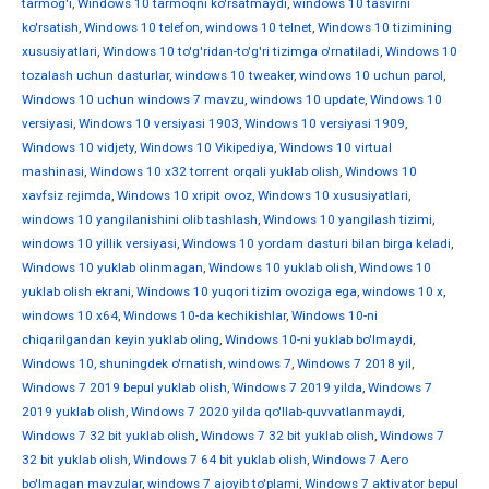
tarmog'i
,
Windows 10 tarmoqni ko'rsatmaydi
,
windows 10 tasvirni
ko'rsatish
,
Windows 10 telefon
,
windows 10 telnet
,
Windows 10 tizimining
xususiyatlari
,
Windows 10 to'g'ridan-to'g'ri tizimga o'rnatiladi
,
Windows 10
tozalash uchun dasturlar
,
windows 10 tweaker
,
windows 10 uchun parol
,
Windows 10 uchun windows 7 mavzu
,
windows 10 update
,
Windows 10
versiyasi
,
Windows 10 versiyasi 1903
,
Windows 10 versiyasi 1909
,
Windows 10 vidjety
,
Windows 10 Vikipediya
,
Windows 10 virtual
mashinasi
,
Windows 10 x32 torrent orqali yuklab olish
,
Windows 10
xavfsiz rejimda
,
Windows 10 xripit ovoz
,
Windows 10 xususiyatlari
,
windows 10 yangilanishini olib tashlash
,
Windows 10 yangilash tizimi
,
windows 10 yillik versiyasi
,
Windows 10 yordam dasturi bilan birga keladi
,
Windows 10 yuklab olinmagan
,
Windows 10 yuklab olish
,
Windows 10
yuklab olish ekrani
,
Windows 10 yuqori tizim ovoziga ega
,
windows 10 х
,
windows 10 х64
,
Windows 10-da kechikishlar
,
Windows 10-ni
chiqarilgandan keyin yuklab oling
,
Windows 10-ni yuklab bo'lmaydi
,
Windows 10, shuningdek o'rnatish
,
windows 7
,
Windows 7 2018 yil
,
Windows 7 2019 bepul yuklab olish
,
Windows 7 2019 yilda
,
Windows 7
2019 yuklab olish
,
Windows 7 2020 yilda qo'llab-quvvatlanmaydi
,
Windows 7 32 bit yuklab olish
,
Windows 7 32 bit yuklab olish
,
Windows 7
32 bit yuklab olish
,
Windows 7 64 bit yuklab olish
,
Windows 7 Aero
bo'lmagan mavzular
,
windows 7 ajoyib to'plami
,
Windows 7 aktivator bepul