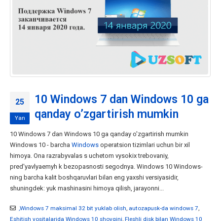
10 Windows 7 dan Windows 10 ga
25
qanday o’zgartirish mumkin
Yan
10 Windows 7 dan Windows 10 ga qanday o'zgartirish mumkin
Windows 10 - barcha
Windows
operatsion tizimlari uchun bir xil
himoya. Ona razrabyvalas s uchetom vysokix trebovaniy,
pred'yavlyaemyh k bezopasnosti segodnya. Windows 10 Windows-
ning barcha kalit boshqaruvlari bilan eng yaxshi versiyasidir,
shuningdek: yuk mashinasini himoya qilish, jarayonni...
,Windows 7 maksimal 32 bit yuklab olish
,
autozapusk-da windows 7
,
Eshitish vositalarida Windows 10 shovqini
,
Fleshli disk bilan Windows 10