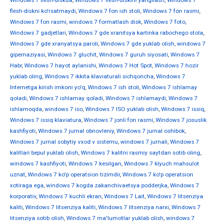
Windows 7 flesh-diskda
,
Windows 7 flesh-diskini yangilash
,
Windows 7
flesh-diskni ko'rsatmaydi
,
Windows 7 fon ish stoli
,
Windows 7 fon rasmi
,
Windows 7 fon rasmi
,
windows 7 formatlash disk
,
Windows 7 foto
,
Windows 7 gadjetlari
,
Windows 7 gde xranitsya kartinka rabochego stola
,
Windows 7 gde xranyatsya paroli
,
Windows 7 gde yuklab olish
,
windows 7
gipernaziyasi
,
Windows 7 gluchit
,
Windows 7 guruh siyosati
,
Windows 7
Habr
,
Windows 7 hayot aylanishi
,
Windows 7 Hot Spot
,
Windows 7 hozir
yuklab oling
,
Windows 7 ikkita klaviaturali sichqoncha
,
Windows 7
Internetga kirish imkoni yo'q
,
Windows 7 ish stoli
,
Windows 7 ishlamay
qoladi
,
Windows 7 ishlamay qoladi
,
Windows 7 ishlamaydi
,
Windows 7
ishlamoqda
,
windows 7 iso
,
Windows 7 ISO yuklab olish
,
Windows 7 issiq
,
Windows 7 issiq klaviatura
,
Windows 7 jonli fon rasmi
,
Windows 7 josuslik
kashfiyoti
,
Windows 7 jurnal obnovleniy
,
Windows 7 jurnal oshibok
,
Windows 7 jurnal sobytiy vxod v sistemu
,
windows 7 jurnali
,
Windows 7
kalitlari bepul yuklab olish
,
Windows 7 kalitni rasmiy saytdan sotib oling
,
windows 7 kashfiyoti
,
Windows 7 kesilgan
,
Windows 7 klyuch mahsulot
uznat
,
Windows 7 ko'p operatsion tizimdir
,
Windows 7 ko'p operatsion
xotiraga ega
,
windows 7 kogda zakanchivaetsya podderjka
,
Windows 7
korporativ
,
Windows 7 kuchli ekran
,
Windows 7 Lait
,
Windows 7 litsenziya
kaliti
,
Windows 7 litsenziya kaliti
,
Windows 7 litsenziya narxi
,
Windows 7
litsenziya sotib olish
,
Windows 7 ma'lumotlar yuklab olish
,
windows 7