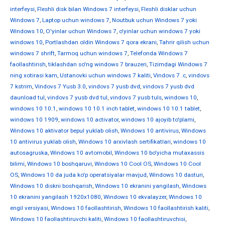
interfeysi
,
Fleshli disk bilan Windows 7 interfeysi
,
Fleshli disklar uchun
Windows 7
,
Laptop uchun windows 7
,
Noutbuk uchun Windows 7 yoki
Windows 10
,
O'yinlar uchun Windows 7
,
o'yinlar uchun windows 7 yoki
windows 10
,
Portlashdan oldin Windows 7 qora ekrani
,
Tahrir qilish uchun
windows 7 shrift
,
Tarmoq uchun windows 7
,
Telefonda Windows 7
faollashtirish
,
tiklashdan so'ng windows 7 brauzeri
,
Tizimdagi Windows 7
ning xotirasi kam
,
Ustanovki uchun windows 7 kaliti
,
Vindovs 7 .c
,
vindovs
7 kstrim
,
Vindovs 7 Yusb 3.0
,
vindovs 7 yusb dvd
,
vindovs 7 yusb dvd
daunload tul
,
vindovs 7 yusb dvd tul
,
vindovs 7 yusb tuls
,
windows 10
,
windows 10 10.1
,
windows 10 10.1 inch tablet
,
windows 10 10.1 tablet
,
windows 10 1909
,
windows 10 activator
,
windows 10 ajoyib to'plami
,
Windows 10 aktivator bepul yuklab olish
,
Windows 10 antivirus
,
Windows
10 antivirus yuklab olish
,
Windows 10 arxivlash sertifikatlari
,
windows 10
autosagruska
,
Windows 10 avtomobil
,
Windows 10 bo'yicha mutaxassis
bilimi
,
Windows 10 boshqaruvi
,
Windows 10 Cool OS
,
Windows 10 Cool
OS
,
Windows 10 da juda ko'p operatsiyalar mavjud
,
Windows 10 dasturi
,
Windows 10 diskni boshqarish
,
Windows 10 ekranini yangilash
,
Windows
10 ekranini yangilash 1920x1080
,
Windows 10 ekvalayzer
,
Windows 10
engil versiyasi
,
Windows 10 faollashtirish
,
Windows 10 faollashtirish kaliti
,
Windows 10 faollashtiruvchi kaliti
,
Windows 10 faollashtiruvchisi
,