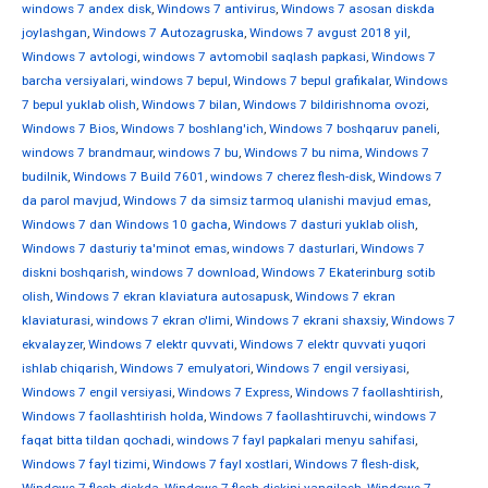
windows 7 andex disk
,
Windows 7 antivirus
,
Windows 7 asosan diskda
joylashgan
,
Windows 7 Autozagruska
,
Windows 7 avgust 2018 yil
,
Windows 7 avtologi
,
windows 7 avtomobil saqlash papkasi
,
Windows 7
barcha versiyalari
,
windows 7 bepul
,
Windows 7 bepul grafikalar
,
Windows
7 bepul yuklab olish
,
Windows 7 bilan
,
Windows 7 bildirishnoma ovozi
,
Windows 7 Bios
,
Windows 7 boshlang'ich
,
Windows 7 boshqaruv paneli
,
windows 7 brandmaur
,
windows 7 bu
,
Windows 7 bu nima
,
Windows 7
budilnik
,
Windows 7 Build 7601
,
windows 7 cherez flesh-disk
,
Windows 7
da parol mavjud
,
Windows 7 da simsiz tarmoq ulanishi mavjud emas
,
Windows 7 dan Windows 10 gacha
,
Windows 7 dasturi yuklab olish
,
Windows 7 dasturiy ta'minot emas
,
windows 7 dasturlari
,
Windows 7
diskni boshqarish
,
windows 7 download
,
Windows 7 Ekaterinburg sotib
olish
,
Windows 7 ekran klaviatura autosapusk
,
Windows 7 ekran
klaviaturasi
,
windows 7 ekran o'limi
,
Windows 7 ekrani shaxsiy
,
Windows 7
ekvalayzer
,
Windows 7 elektr quvvati
,
Windows 7 elektr quvvati yuqori
ishlab chiqarish
,
Windows 7 emulyatori
,
Windows 7 engil versiyasi
,
Windows 7 engil versiyasi
,
Windows 7 Express
,
Windows 7 faollashtirish
,
Windows 7 faollashtirish holda
,
Windows 7 faollashtiruvchi
,
windows 7
faqat bitta tildan qochadi
,
windows 7 fayl papkalari menyu sahifasi
,
Windows 7 fayl tizimi
,
Windows 7 fayl xostlari
,
Windows 7 flesh-disk
,