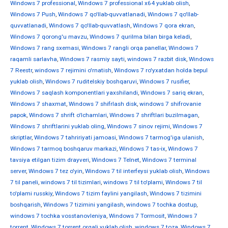
Windows 7 professional
,
Windows 7 professional x64 yuklab olish
,
Windows 7 Push
,
Windows 7 qo'llab-quvvatlanadi
,
Windows 7 qo'llab-
quvvatlanadi
,
Windows 7 qo'llab-quvvatlash
,
Windows 7 qora ekran
,
Windows 7 qorong'u mavzu
,
Windows 7 qurilma bilan birga keladi
,
Windows 7 rang sxemasi
,
Windows 7 rangli orqa panellar
,
Windows 7
raqamli sarlavha
,
Windows 7 rasmiy sayti
,
windows 7 razbit disk
,
Windows
7 Reestr
,
windows 7 rejimini o'rnatish
,
Windows 7 ro'yxatdan holda bepul
yuklab olish
,
Windows 7 ruditelskiy boshqaruvi
,
Windows 7 rusifier
,
Windows 7 saqlash komponentlari yaxshilandi
,
Windows 7 sariq ekran
,
Windows 7 shaxmat
,
Windows 7 shifrlash disk
,
windows 7 shifrovanie
papok
,
Windows 7 shrift o'lchamlari
,
Windows 7 shriftlari buzilmagan
,
Windows 7 shriftlarini yuklab oling
,
Windows 7 sinov rejimi
,
Windows 7
skriptlar
,
Windows 7 tahririyati jamoasi
,
Windows 7 tarmog'iga ulanish
,
Windows 7 tarmoq boshqaruv markazi
,
Windows 7 tas-ix
,
Windows 7
tavsiya etilgan tizim drayveri
,
Windows 7 Telnet
,
Windows 7 terminal
server
,
Windows 7 tez o'yin
,
Windows 7 til interfeysi yuklab olish
,
Windows
7 til paneli
,
windows 7 til tizimlari
,
windows 7 til to'plami
,
Windows 7 til
to'plami russkiy
,
Windows 7 tizim faylini yangilash
,
Windows 7 tizimini
boshqarish
,
Windows 7 tizimini yangilash
,
windows 7 tochka dostup
,
windows 7 tochka vosstanovleniya
,
Windows 7 Tormosit
,
Windows 7
torrent
,
Windows 7 torrent orqali yuklab olish
,
windows 7 toza
,
Windows 7