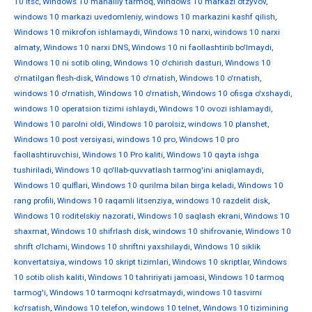
10 ltsc
,
Windows 10 mahalliy tarmoq
,
Windows 10 markazi otzyvov
,
windows 10 markazi uvedomleniy
,
windows 10 markazini kashf qilish
,
Windows 10 mikrofon ishlamaydi
,
Windows 10 narxi
,
windows 10 narxi
almaty
,
Windows 10 narxi DNS
,
Windows 10 ni faollashtirib bo'lmaydi
,
Windows 10 ni sotib oling
,
Windows 10 o'chirish dasturi
,
Windows 10
o'rnatilgan flesh-disk
,
Windows 10 o'rnatish
,
Windows 10 o'rnatish
,
windows 10 o'rnatish
,
Windows 10 o'rnatish
,
Windows 10 ofisga o'xshaydi
,
windows 10 operatsion tizimi ishlaydi
,
Windows 10 ovozi ishlamaydi
,
Windows 10 parolni oldi
,
Windows 10 parolsiz
,
windows 10 planshet
,
Windows 10 post versiyasi
,
windows 10 pro
,
Windows 10 pro
faollashtiruvchisi
,
Windows 10 Pro kaliti
,
Windows 10 qayta ishga
tushiriladi
,
Windows 10 qo'llab-quvvatlash tarmog'ini aniqlamaydi
,
Windows 10 qulflari
,
Windows 10 qurilma bilan birga keladi
,
Windows 10
rang profili
,
Windows 10 raqamli litsenziya
,
windows 10 razdelit disk
,
Windows 10 roditelskiy nazorati
,
Windows 10 saqlash ekrani
,
Windows 10
shaxmat
,
Windows 10 shifrlash disk
,
windows 10 shifrovanie
,
Windows 10
shrift o'lchami
,
Windows 10 shriftni yaxshilaydi
,
Windows 10 siklik
konvertatsiya
,
windows 10 skript tizimlari
,
Windows 10 skriptlar
,
Windows
10 sotib olish kaliti
,
Windows 10 tahririyati jamoasi
,
Windows 10 tarmoq
tarmog'i
,
Windows 10 tarmoqni ko'rsatmaydi
,
windows 10 tasvirni
ko'rsatish
,
Windows 10 telefon
,
windows 10 telnet
,
Windows 10 tizimining