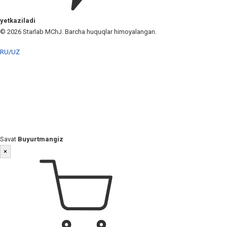
yetkaziladi
© 2026 Starlab MChJ. Barcha huquqlar himoyalangan.
RU
/
UZ
Savat
Buyurtmangiz
×