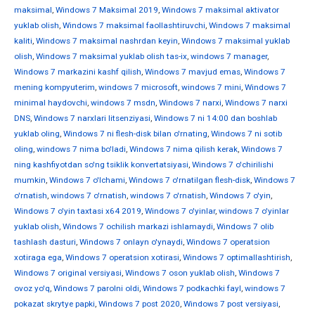
maksimal
,
Windows 7 Maksimal 2019
,
Windows 7 maksimal aktivator
yuklab olish
,
Windows 7 maksimal faollashtiruvchi
,
Windows 7 maksimal
kaliti
,
Windows 7 maksimal nashrdan keyin
,
Windows 7 maksimal yuklab
olish
,
Windows 7 maksimal yuklab olish tas-ix
,
windows 7 manager
,
Windows 7 markazini kashf qilish
,
Windows 7 mavjud emas
,
Windows 7
mening kompyuterim
,
windows 7 microsoft
,
windows 7 mini
,
Windows 7
minimal haydovchi
,
windows 7 msdn
,
Windows 7 narxi
,
Windows 7 narxi
DNS
,
Windows 7 narxlari litsenziyasi
,
Windows 7 ni 14:00 dan boshlab
yuklab oling
,
Windows 7 ni flesh-disk bilan o'rnating
,
Windows 7 ni sotib
oling
,
windows 7 nima bo'ladi
,
Windows 7 nima qilish kerak
,
Windows 7
ning kashfiyotdan so'ng tsiklik konvertatsiyasi
,
Windows 7 o'chirilishi
mumkin
,
Windows 7 o'lchami
,
Windows 7 o'rnatilgan flesh-disk
,
Windows 7
o'rnatish
,
windows 7 o'rnatish
,
windows 7 o'rnatish
,
Windows 7 o'yin
,
Windows 7 o'yin taxtasi x64 2019
,
Windows 7 o'yinlar
,
windows 7 o'yinlar
yuklab olish
,
Windows 7 ochilish markazi ishlamaydi
,
Windows 7 olib
tashlash dasturi
,
Windows 7 onlayn o'ynaydi
,
Windows 7 operatsion
xotiraga ega
,
Windows 7 operatsion xotirasi
,
Windows 7 optimallashtirish
,
Windows 7 original versiyasi
,
Windows 7 oson yuklab olish
,
Windows 7
ovoz yo'q
,
Windows 7 parolni oldi
,
Windows 7 podkachki fayl
,
windows 7
pokazat skrytye papki
,
Windows 7 post 2020
,
Windows 7 post versiyasi
,