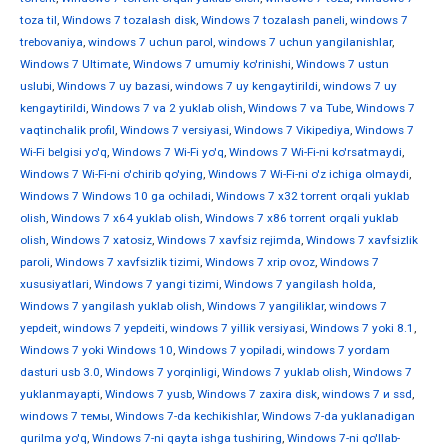
toza til
,
Windows 7 tozalash disk
,
Windows 7 tozalash paneli
,
windows 7
trebovaniya
,
windows 7 uchun parol
,
windows 7 uchun yangilanishlar
,
Windows 7 Ultimate
,
Windows 7 umumiy ko'rinishi
,
Windows 7 ustun
uslubi
,
Windows 7 uy bazasi
,
windows 7 uy kengaytirildi
,
windows 7 uy
kengaytirildi
,
Windows 7 va 2 yuklab olish
,
Windows 7 va Tube
,
Windows 7
vaqtinchalik profil
,
Windows 7 versiyasi
,
Windows 7 Vikipediya
,
Windows 7
Wi-Fi belgisi yo'q
,
Windows 7 Wi-Fi yo'q
,
Windows 7 Wi-Fi-ni ko'rsatmaydi
,
Windows 7 Wi-Fi-ni o'chirib qo'ying
,
Windows 7 Wi-Fi-ni o'z ichiga olmaydi
,
Windows 7 Windows 10 ga ochiladi
,
Windows 7 x32 torrent orqali yuklab
olish
,
Windows 7 x64 yuklab olish
,
Windows 7 x86 torrent orqali yuklab
olish
,
Windows 7 xatosiz
,
Windows 7 xavfsiz rejimda
,
Windows 7 xavfsizlik
paroli
,
Windows 7 xavfsizlik tizimi
,
Windows 7 xrip ovoz
,
Windows 7
xususiyatlari
,
Windows 7 yangi tizimi
,
Windows 7 yangilash holda
,
Windows 7 yangilash yuklab olish
,
Windows 7 yangiliklar
,
windows 7
yepdeit
,
windows 7 yepdeiti
,
windows 7 yillik versiyasi
,
Windows 7 yoki 8.1
,
Windows 7 yoki Windows 10
,
Windows 7 yopiladi
,
windows 7 yordam
dasturi usb 3.0
,
Windows 7 yorqinligi
,
Windows 7 yuklab olish
,
Windows 7
yuklanmayapti
,
Windows 7 yusb
,
Windows 7 zaxira disk
,
windows 7 и ssd
,
windows 7 темы
,
Windows 7-da kechikishlar
,
Windows 7-da yuklanadigan
qurilma yo'q
,
Windows 7-ni qayta ishga tushiring
,
Windows 7-ni qo'llab-