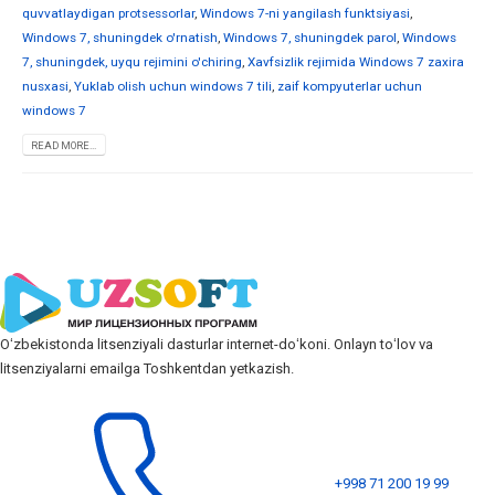
quvvatlaydigan protsessorlar
,
Windows 7-ni yangilash funktsiyasi
,
Windows 7, shuningdek o'rnatish
,
Windows 7, shuningdek parol
,
Windows
7, shuningdek, uyqu rejimini o'chiring
,
Xavfsizlik rejimida Windows 7 zaxira
nusxasi
,
Yuklab olish uchun windows 7 tili
,
zaif kompyuterlar uchun
windows 7
READ MORE...
Oʻzbekistonda litsenziyali dasturlar internet-doʻkoni. Onlayn toʻlov va
litsenziyalarni emailga Toshkentdan yetkazish.
+998 71 200 19 99