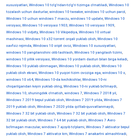
xususiyatlari
,
Windows 10 to'g'ridan-to'g'ri tizimga o'rnatiladi
,
Windows 10
tozalash uchun dasturlar
,
windows 10 tweaker
,
windows 10 uchun parol
,
Windows 10 uchun windows 7 mavzu
,
windows 10 update
,
Windows 10
versiyasi
,
Windows 10 versiyasi 1903
,
Windows 10 versiyasi 1909
,
Windows 10 vidjety
,
Windows 10 Vikipediya
,
Windows 10 virtual
mashinasi
,
Windows 10 x32 torrent orqali yuklab olish
,
Windows 10
xavfsiz rejimda
,
Windows 10 xripit ovoz
,
Windows 10 xususiyatlari
,
windows 10 yangilanishini olib tashlash
,
Windows 10 yangilash tizimi
,
windows 10 yillik versiyasi
,
Windows 10 yordam dasturi bilan birga keladi
,
Windows 10 yuklab olinmagan
,
Windows 10 yuklab olish
,
Windows 10
yuklab olish ekrani
,
Windows 10 yuqori tizim ovoziga ega
,
windows 10 х
,
windows 10 х64
,
Windows 10-da kechikishlar
,
Windows 10-ni
chiqarilgandan keyin yuklab oling
,
Windows 10-ni yuklab bo'lmaydi
,
Windows 10, shuningdek o'rnatish
,
windows 7
,
Windows 7 2018 yil
,
Windows 7 2019 bepul yuklab olish
,
Windows 7 2019 yilda
,
Windows 7
2019 yuklab olish
,
Windows 7 2020 yilda qo'llab-quvvatlanmaydi
,
Windows 7 32 bit yuklab olish
,
Windows 7 32 bit yuklab olish
,
Windows 7
32 bit yuklab olish
,
Windows 7 64 bit yuklab olish
,
Windows 7 Aero
bo'lmagan mavzular
,
windows 7 ajoyib to'plami
,
Windows 7 aktivator bepul
yuklab olish
,
Windows 7 aktivator km
,
Windows 7 anakartni almashtiradi
,