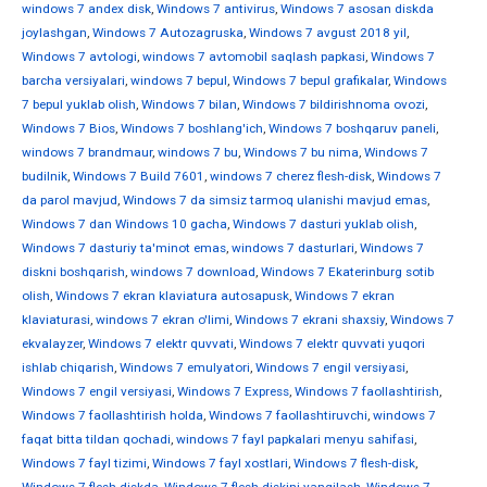
windows 7 andex disk
,
Windows 7 antivirus
,
Windows 7 asosan diskda
joylashgan
,
Windows 7 Autozagruska
,
Windows 7 avgust 2018 yil
,
Windows 7 avtologi
,
windows 7 avtomobil saqlash papkasi
,
Windows 7
barcha versiyalari
,
windows 7 bepul
,
Windows 7 bepul grafikalar
,
Windows
7 bepul yuklab olish
,
Windows 7 bilan
,
Windows 7 bildirishnoma ovozi
,
Windows 7 Bios
,
Windows 7 boshlang'ich
,
Windows 7 boshqaruv paneli
,
windows 7 brandmaur
,
windows 7 bu
,
Windows 7 bu nima
,
Windows 7
budilnik
,
Windows 7 Build 7601
,
windows 7 cherez flesh-disk
,
Windows 7
da parol mavjud
,
Windows 7 da simsiz tarmoq ulanishi mavjud emas
,
Windows 7 dan Windows 10 gacha
,
Windows 7 dasturi yuklab olish
,
Windows 7 dasturiy ta'minot emas
,
windows 7 dasturlari
,
Windows 7
diskni boshqarish
,
windows 7 download
,
Windows 7 Ekaterinburg sotib
olish
,
Windows 7 ekran klaviatura autosapusk
,
Windows 7 ekran
klaviaturasi
,
windows 7 ekran o'limi
,
Windows 7 ekrani shaxsiy
,
Windows 7
ekvalayzer
,
Windows 7 elektr quvvati
,
Windows 7 elektr quvvati yuqori
ishlab chiqarish
,
Windows 7 emulyatori
,
Windows 7 engil versiyasi
,
Windows 7 engil versiyasi
,
Windows 7 Express
,
Windows 7 faollashtirish
,
Windows 7 faollashtirish holda
,
Windows 7 faollashtiruvchi
,
windows 7
faqat bitta tildan qochadi
,
windows 7 fayl papkalari menyu sahifasi
,
Windows 7 fayl tizimi
,
Windows 7 fayl xostlari
,
Windows 7 flesh-disk
,