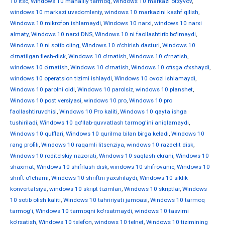
10 ltsc
,
Windows 10 mahalliy tarmoq
,
Windows 10 markazi otzyvov
,
windows 10 markazi uvedomleniy
,
windows 10 markazini kashf qilish
,
Windows 10 mikrofon ishlamaydi
,
Windows 10 narxi
,
windows 10 narxi
almaty
,
Windows 10 narxi DNS
,
Windows 10 ni faollashtirib bo'lmaydi
,
Windows 10 ni sotib oling
,
Windows 10 o'chirish dasturi
,
Windows 10
o'rnatilgan flesh-disk
,
Windows 10 o'rnatish
,
Windows 10 o'rnatish
,
windows 10 o'rnatish
,
Windows 10 o'rnatish
,
Windows 10 ofisga o'xshaydi
,
windows 10 operatsion tizimi ishlaydi
,
Windows 10 ovozi ishlamaydi
,
Windows 10 parolni oldi
,
Windows 10 parolsiz
,
windows 10 planshet
,
Windows 10 post versiyasi
,
windows 10 pro
,
Windows 10 pro
faollashtiruvchisi
,
Windows 10 Pro kaliti
,
Windows 10 qayta ishga
tushiriladi
,
Windows 10 qo'llab-quvvatlash tarmog'ini aniqlamaydi
,
Windows 10 qulflari
,
Windows 10 qurilma bilan birga keladi
,
Windows 10
rang profili
,
Windows 10 raqamli litsenziya
,
windows 10 razdelit disk
,
Windows 10 roditelskiy nazorati
,
Windows 10 saqlash ekrani
,
Windows 10
shaxmat
,
Windows 10 shifrlash disk
,
windows 10 shifrovanie
,
Windows 10
shrift o'lchami
,
Windows 10 shriftni yaxshilaydi
,
Windows 10 siklik
konvertatsiya
,
windows 10 skript tizimlari
,
Windows 10 skriptlar
,
Windows
10 sotib olish kaliti
,
Windows 10 tahririyati jamoasi
,
Windows 10 tarmoq
tarmog'i
,
Windows 10 tarmoqni ko'rsatmaydi
,
windows 10 tasvirni
ko'rsatish
,
Windows 10 telefon
,
windows 10 telnet
,
Windows 10 tizimining