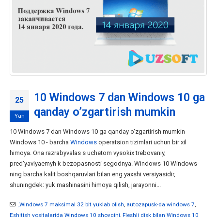
10 Windows 7 dan Windows 10 ga
25
qanday o’zgartirish mumkin
Yan
10 Windows 7 dan Windows 10 ga qanday o'zgartirish mumkin
Windows 10 - barcha
Windows
operatsion tizimlari uchun bir xil
himoya. Ona razrabyvalas s uchetom vysokix trebovaniy,
pred'yavlyaemyh k bezopasnosti segodnya. Windows 10 Windows-
ning barcha kalit boshqaruvlari bilan eng yaxshi versiyasidir,
shuningdek: yuk mashinasini himoya qilish, jarayonni...
,Windows 7 maksimal 32 bit yuklab olish
,
autozapusk-da windows 7
,
Eshitish vositalarida Windows 10 shovqini
,
Fleshli disk bilan Windows 10