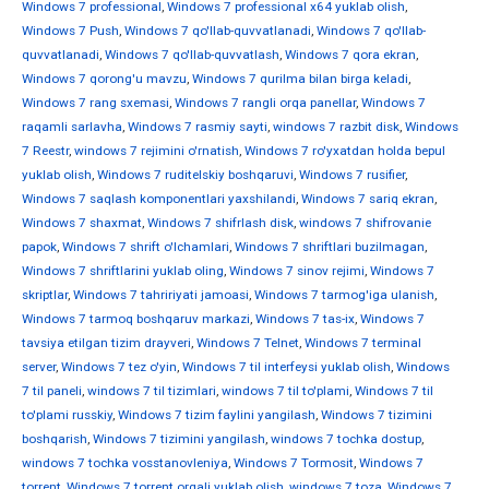
Windows 7 professional
,
Windows 7 professional x64 yuklab olish
,
Windows 7 Push
,
Windows 7 qo'llab-quvvatlanadi
,
Windows 7 qo'llab-
quvvatlanadi
,
Windows 7 qo'llab-quvvatlash
,
Windows 7 qora ekran
,
Windows 7 qorong'u mavzu
,
Windows 7 qurilma bilan birga keladi
,
Windows 7 rang sxemasi
,
Windows 7 rangli orqa panellar
,
Windows 7
raqamli sarlavha
,
Windows 7 rasmiy sayti
,
windows 7 razbit disk
,
Windows
7 Reestr
,
windows 7 rejimini o'rnatish
,
Windows 7 ro'yxatdan holda bepul
yuklab olish
,
Windows 7 ruditelskiy boshqaruvi
,
Windows 7 rusifier
,
Windows 7 saqlash komponentlari yaxshilandi
,
Windows 7 sariq ekran
,
Windows 7 shaxmat
,
Windows 7 shifrlash disk
,
windows 7 shifrovanie
papok
,
Windows 7 shrift o'lchamlari
,
Windows 7 shriftlari buzilmagan
,
Windows 7 shriftlarini yuklab oling
,
Windows 7 sinov rejimi
,
Windows 7
skriptlar
,
Windows 7 tahririyati jamoasi
,
Windows 7 tarmog'iga ulanish
,
Windows 7 tarmoq boshqaruv markazi
,
Windows 7 tas-ix
,
Windows 7
tavsiya etilgan tizim drayveri
,
Windows 7 Telnet
,
Windows 7 terminal
server
,
Windows 7 tez o'yin
,
Windows 7 til interfeysi yuklab olish
,
Windows
7 til paneli
,
windows 7 til tizimlari
,
windows 7 til to'plami
,
Windows 7 til
to'plami russkiy
,
Windows 7 tizim faylini yangilash
,
Windows 7 tizimini
boshqarish
,
Windows 7 tizimini yangilash
,
windows 7 tochka dostup
,
windows 7 tochka vosstanovleniya
,
Windows 7 Tormosit
,
Windows 7
torrent
,
Windows 7 torrent orqali yuklab olish
,
windows 7 toza
,
Windows 7