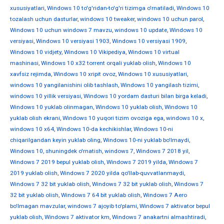
xususiyatlari
,
Windows 10 to'g'ridan-to'g'ri tizimga o'rnatiladi
,
Windows 10
tozalash uchun dasturlar
,
windows 10 tweaker
,
windows 10 uchun parol
,
Windows 10 uchun windows 7 mavzu
,
windows 10 update
,
Windows 10
versiyasi
,
Windows 10 versiyasi 1903
,
Windows 10 versiyasi 1909
,
Windows 10 vidjety
,
Windows 10 Vikipediya
,
Windows 10 virtual
mashinasi
,
Windows 10 x32 torrent orqali yuklab olish
,
Windows 10
xavfsiz rejimda
,
Windows 10 xripit ovoz
,
Windows 10 xususiyatlari
,
windows 10 yangilanishini olib tashlash
,
Windows 10 yangilash tizimi
,
windows 10 yillik versiyasi
,
Windows 10 yordam dasturi bilan birga keladi
,
Windows 10 yuklab olinmagan
,
Windows 10 yuklab olish
,
Windows 10
yuklab olish ekrani
,
Windows 10 yuqori tizim ovoziga ega
,
windows 10 х
,
windows 10 х64
,
Windows 10-da kechikishlar
,
Windows 10-ni
chiqarilgandan keyin yuklab oling
,
Windows 10-ni yuklab bo'lmaydi
,
Windows 10, shuningdek o'rnatish
,
windows 7
,
Windows 7 2018 yil
,
Windows 7 2019 bepul yuklab olish
,
Windows 7 2019 yilda
,
Windows 7
2019 yuklab olish
,
Windows 7 2020 yilda qo'llab-quvvatlanmaydi
,
Windows 7 32 bit yuklab olish
,
Windows 7 32 bit yuklab olish
,
Windows 7
32 bit yuklab olish
,
Windows 7 64 bit yuklab olish
,
Windows 7 Aero
bo'lmagan mavzular
,
windows 7 ajoyib to'plami
,
Windows 7 aktivator bepul
yuklab olish
,
Windows 7 aktivator km
,
Windows 7 anakartni almashtiradi
,