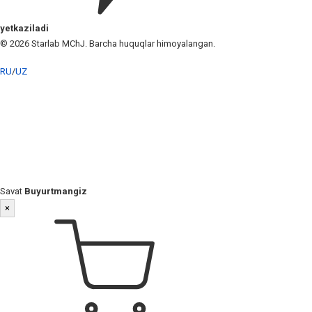
yetkaziladi
© 2026 Starlab MChJ. Barcha huquqlar himoyalangan.
RU
/
UZ
Savat
Buyurtmangiz
×