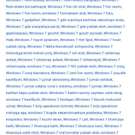
Windows 7 flesh-diskda
,
Windows 7 flesh-diskini yangilash
,
Windows 7
flesh-diskni ko'rsatmaydi
,
Windows 7 fon ish stoli
,
Windows 7 fon rasmi
,
Windows 7 fon rasmi
,
windows 7 formatlash disk
,
Windows 7 foto
,
Windows 7 gadjetlari
,
Windows 7 gde xranitsya kartinka rabochego stola
,
Windows 7 gde xranyatsya paroli
,
Windows 7 gde yuklab olish
,
windows 7
gipernaziyasi
,
Windows 7 gluchit
,
Windows 7 guruh siyosati
,
Windows 7
Habr
,
Windows 7 hayot aylanishi
,
Windows 7 Hot Spot
,
Windows 7 hozir
yuklab oling
,
Windows 7 ikkita klaviaturali sichqoncha
,
Windows 7
Internetga kirish imkoni yo'q
,
Windows 7 ish stoli
,
Windows 7 ishlamay
qoladi
,
Windows 7 ishlamay qoladi
,
Windows 7 ishlamaydi
,
Windows 7
ishlamoqda
,
windows 7 iso
,
Windows 7 ISO yuklab olish
,
Windows 7 issiq
,
Windows 7 issiq klaviatura
,
Windows 7 jonli fon rasmi
,
Windows 7 josuslik
kashfiyoti
,
Windows 7 jurnal obnovleniy
,
Windows 7 jurnal oshibok
,
Windows 7 jurnal sobytiy vxod v sistemu
,
windows 7 jurnali
,
Windows 7
kalitlari bepul yuklab olish
,
Windows 7 kalitni rasmiy saytdan sotib oling
,
windows 7 kashfiyoti
,
Windows 7 kesilgan
,
Windows 7 klyuch mahsulot
uznat
,
Windows 7 ko'p operatsion tizimdir
,
Windows 7 ko'p operatsion
xotiraga ega
,
windows 7 kogda zakanchivaetsya podderjka
,
Windows 7
korporativ
,
Windows 7 kuchli ekran
,
Windows 7 Lait
,
Windows 7 litsenziya
kaliti
,
Windows 7 litsenziya kaliti
,
Windows 7 litsenziya narxi
,
Windows 7
litsenziya sotib olish
,
Windows 7 ma'lumotlar yuklab olish
,
windows 7