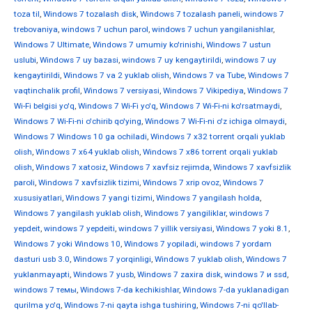
toza til
,
Windows 7 tozalash disk
,
Windows 7 tozalash paneli
,
windows 7
trebovaniya
,
windows 7 uchun parol
,
windows 7 uchun yangilanishlar
,
Windows 7 Ultimate
,
Windows 7 umumiy ko'rinishi
,
Windows 7 ustun
uslubi
,
Windows 7 uy bazasi
,
windows 7 uy kengaytirildi
,
windows 7 uy
kengaytirildi
,
Windows 7 va 2 yuklab olish
,
Windows 7 va Tube
,
Windows 7
vaqtinchalik profil
,
Windows 7 versiyasi
,
Windows 7 Vikipediya
,
Windows 7
Wi-Fi belgisi yo'q
,
Windows 7 Wi-Fi yo'q
,
Windows 7 Wi-Fi-ni ko'rsatmaydi
,
Windows 7 Wi-Fi-ni o'chirib qo'ying
,
Windows 7 Wi-Fi-ni o'z ichiga olmaydi
,
Windows 7 Windows 10 ga ochiladi
,
Windows 7 x32 torrent orqali yuklab
olish
,
Windows 7 x64 yuklab olish
,
Windows 7 x86 torrent orqali yuklab
olish
,
Windows 7 xatosiz
,
Windows 7 xavfsiz rejimda
,
Windows 7 xavfsizlik
paroli
,
Windows 7 xavfsizlik tizimi
,
Windows 7 xrip ovoz
,
Windows 7
xususiyatlari
,
Windows 7 yangi tizimi
,
Windows 7 yangilash holda
,
Windows 7 yangilash yuklab olish
,
Windows 7 yangiliklar
,
windows 7
yepdeit
,
windows 7 yepdeiti
,
windows 7 yillik versiyasi
,
Windows 7 yoki 8.1
,
Windows 7 yoki Windows 10
,
Windows 7 yopiladi
,
windows 7 yordam
dasturi usb 3.0
,
Windows 7 yorqinligi
,
Windows 7 yuklab olish
,
Windows 7
yuklanmayapti
,
Windows 7 yusb
,
Windows 7 zaxira disk
,
windows 7 и ssd
,
windows 7 темы
,
Windows 7-da kechikishlar
,
Windows 7-da yuklanadigan
qurilma yo'q
,
Windows 7-ni qayta ishga tushiring
,
Windows 7-ni qo'llab-