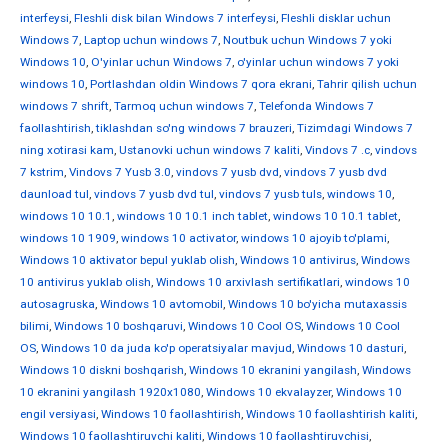
interfeysi
,
Fleshli disk bilan Windows 7 interfeysi
,
Fleshli disklar uchun
Windows 7
,
Laptop uchun windows 7
,
Noutbuk uchun Windows 7 yoki
Windows 10
,
O'yinlar uchun Windows 7
,
o'yinlar uchun windows 7 yoki
windows 10
,
Portlashdan oldin Windows 7 qora ekrani
,
Tahrir qilish uchun
windows 7 shrift
,
Tarmoq uchun windows 7
,
Telefonda Windows 7
faollashtirish
,
tiklashdan so'ng windows 7 brauzeri
,
Tizimdagi Windows 7
ning xotirasi kam
,
Ustanovki uchun windows 7 kaliti
,
Vindovs 7 .c
,
vindovs
7 kstrim
,
Vindovs 7 Yusb 3.0
,
vindovs 7 yusb dvd
,
vindovs 7 yusb dvd
daunload tul
,
vindovs 7 yusb dvd tul
,
vindovs 7 yusb tuls
,
windows 10
,
windows 10 10.1
,
windows 10 10.1 inch tablet
,
windows 10 10.1 tablet
,
windows 10 1909
,
windows 10 activator
,
windows 10 ajoyib to'plami
,
Windows 10 aktivator bepul yuklab olish
,
Windows 10 antivirus
,
Windows
10 antivirus yuklab olish
,
Windows 10 arxivlash sertifikatlari
,
windows 10
autosagruska
,
Windows 10 avtomobil
,
Windows 10 bo'yicha mutaxassis
bilimi
,
Windows 10 boshqaruvi
,
Windows 10 Cool OS
,
Windows 10 Cool
OS
,
Windows 10 da juda ko'p operatsiyalar mavjud
,
Windows 10 dasturi
,
Windows 10 diskni boshqarish
,
Windows 10 ekranini yangilash
,
Windows
10 ekranini yangilash 1920x1080
,
Windows 10 ekvalayzer
,
Windows 10
engil versiyasi
,
Windows 10 faollashtirish
,
Windows 10 faollashtirish kaliti
,
Windows 10 faollashtiruvchi kaliti
,
Windows 10 faollashtiruvchisi
,