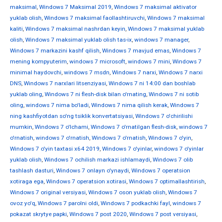
maksimal
,
Windows 7 Maksimal 2019
,
Windows 7 maksimal aktivator
yuklab olish
,
Windows 7 maksimal faollashtiruvchi
,
Windows 7 maksimal
kaliti
,
Windows 7 maksimal nashrdan keyin
,
Windows 7 maksimal yuklab
olish
,
Windows 7 maksimal yuklab olish tas-ix
,
windows 7 manager
,
Windows 7 markazini kashf qilish
,
Windows 7 mavjud emas
,
Windows 7
mening kompyuterim
,
windows 7 microsoft
,
windows 7 mini
,
Windows 7
minimal haydovchi
,
windows 7 msdn
,
Windows 7 narxi
,
Windows 7 narxi
DNS
,
Windows 7 narxlari litsenziyasi
,
Windows 7 ni 14:00 dan boshlab
yuklab oling
,
Windows 7 ni flesh-disk bilan o'rnating
,
Windows 7 ni sotib
oling
,
windows 7 nima bo'ladi
,
Windows 7 nima qilish kerak
,
Windows 7
ning kashfiyotdan so'ng tsiklik konvertatsiyasi
,
Windows 7 o'chirilishi
mumkin
,
Windows 7 o'lchami
,
Windows 7 o'rnatilgan flesh-disk
,
windows 7
o'rnatish
,
windows 7 o'rnatish
,
Windows 7 o'rnatish
,
Windows 7 o'yin
,
Windows 7 o'yin taxtasi x64 2019
,
Windows 7 o'yinlar
,
windows 7 o'yinlar
yuklab olish
,
Windows 7 ochilish markazi ishlamaydi
,
Windows 7 olib
tashlash dasturi
,
Windows 7 onlayn o'ynaydi
,
Windows 7 operatsion
xotiraga ega
,
Windows 7 operatsion xotirasi
,
Windows 7 optimallashtirish
,
Windows 7 original versiyasi
,
Windows 7 oson yuklab olish
,
Windows 7
ovoz yo'q
,
Windows 7 parolni oldi
,
Windows 7 podkachki fayl
,
windows 7
pokazat skrytye papki
,
Windows 7 post 2020
,
Windows 7 post versiyasi
,