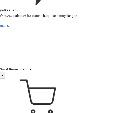
yetkaziladi
© 2026 Starlab MChJ. Barcha huquqlar himoyalangan.
RU
/
UZ
Savat
Buyurtmangiz
×