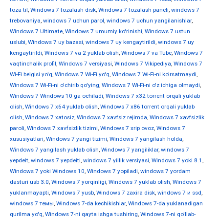
toza til
,
Windows 7 tozalash disk
,
Windows 7 tozalash paneli
,
windows 7
trebovaniya
,
windows 7 uchun parol
,
windows 7 uchun yangilanishlar
,
Windows 7 Ultimate
,
Windows 7 umumiy ko'rinishi
,
Windows 7 ustun
uslubi
,
Windows 7 uy bazasi
,
windows 7 uy kengaytirildi
,
windows 7 uy
kengaytirildi
,
Windows 7 va 2 yuklab olish
,
Windows 7 va Tube
,
Windows 7
vaqtinchalik profil
,
Windows 7 versiyasi
,
Windows 7 Vikipediya
,
Windows 7
Wi-Fi belgisi yo'q
,
Windows 7 Wi-Fi yo'q
,
Windows 7 Wi-Fi-ni ko'rsatmaydi
,
Windows 7 Wi-Fi-ni o'chirib qo'ying
,
Windows 7 Wi-Fi-ni o'z ichiga olmaydi
,
Windows 7 Windows 10 ga ochiladi
,
Windows 7 x32 torrent orqali yuklab
olish
,
Windows 7 x64 yuklab olish
,
Windows 7 x86 torrent orqali yuklab
olish
,
Windows 7 xatosiz
,
Windows 7 xavfsiz rejimda
,
Windows 7 xavfsizlik
paroli
,
Windows 7 xavfsizlik tizimi
,
Windows 7 xrip ovoz
,
Windows 7
xususiyatlari
,
Windows 7 yangi tizimi
,
Windows 7 yangilash holda
,
Windows 7 yangilash yuklab olish
,
Windows 7 yangiliklar
,
windows 7
yepdeit
,
windows 7 yepdeiti
,
windows 7 yillik versiyasi
,
Windows 7 yoki 8.1
,
Windows 7 yoki Windows 10
,
Windows 7 yopiladi
,
windows 7 yordam
dasturi usb 3.0
,
Windows 7 yorqinligi
,
Windows 7 yuklab olish
,
Windows 7
yuklanmayapti
,
Windows 7 yusb
,
Windows 7 zaxira disk
,
windows 7 и ssd
,
windows 7 темы
,
Windows 7-da kechikishlar
,
Windows 7-da yuklanadigan
qurilma yo'q
,
Windows 7-ni qayta ishga tushiring
,
Windows 7-ni qo'llab-