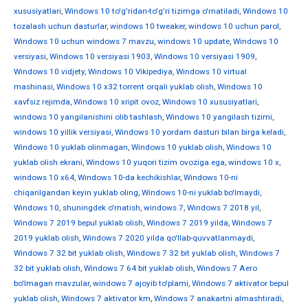
xususiyatlari
,
Windows 10 to'g'ridan-to'g'ri tizimga o'rnatiladi
,
Windows 10
tozalash uchun dasturlar
,
windows 10 tweaker
,
windows 10 uchun parol
,
Windows 10 uchun windows 7 mavzu
,
windows 10 update
,
Windows 10
versiyasi
,
Windows 10 versiyasi 1903
,
Windows 10 versiyasi 1909
,
Windows 10 vidjety
,
Windows 10 Vikipediya
,
Windows 10 virtual
mashinasi
,
Windows 10 x32 torrent orqali yuklab olish
,
Windows 10
xavfsiz rejimda
,
Windows 10 xripit ovoz
,
Windows 10 xususiyatlari
,
windows 10 yangilanishini olib tashlash
,
Windows 10 yangilash tizimi
,
windows 10 yillik versiyasi
,
Windows 10 yordam dasturi bilan birga keladi
,
Windows 10 yuklab olinmagan
,
Windows 10 yuklab olish
,
Windows 10
yuklab olish ekrani
,
Windows 10 yuqori tizim ovoziga ega
,
windows 10 х
,
windows 10 х64
,
Windows 10-da kechikishlar
,
Windows 10-ni
chiqarilgandan keyin yuklab oling
,
Windows 10-ni yuklab bo'lmaydi
,
Windows 10, shuningdek o'rnatish
,
windows 7
,
Windows 7 2018 yil
,
Windows 7 2019 bepul yuklab olish
,
Windows 7 2019 yilda
,
Windows 7
2019 yuklab olish
,
Windows 7 2020 yilda qo'llab-quvvatlanmaydi
,
Windows 7 32 bit yuklab olish
,
Windows 7 32 bit yuklab olish
,
Windows 7
32 bit yuklab olish
,
Windows 7 64 bit yuklab olish
,
Windows 7 Aero
bo'lmagan mavzular
,
windows 7 ajoyib to'plami
,
Windows 7 aktivator bepul
yuklab olish
,
Windows 7 aktivator km
,
Windows 7 anakartni almashtiradi
,