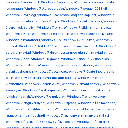
windows 7 andex disk
,
Windows 7 antivirus
,
Windows 7 asosan diskda
joylashgan
,
Windows 7 Autozagruska
,
Windows 7 avgust 2018 yil
,
Windows 7 avtologi
,
windows 7 avtomobil saqlash papkasi
,
Windows 7
barcha versiyalari
,
windows 7 bepul
,
Windows 7 bepul grafikalar
,
Windows
7 bepul yuklab olish
,
Windows 7 bilan
,
Windows 7 bildirishnoma ovozi
,
Windows 7 Bios
,
Windows 7 boshlang'ich
,
Windows 7 boshqaruv paneli
,
windows 7 brandmaur
,
windows 7 bu
,
Windows 7 bu nima
,
Windows 7
budilnik
,
Windows 7 Build 7601
,
windows 7 cherez flesh-disk
,
Windows 7
da parol mavjud
,
Windows 7 da simsiz tarmoq ulanishi mavjud emas
,
Windows 7 dan Windows 10 gacha
,
Windows 7 dasturi yuklab olish
,
Windows 7 dasturiy ta'minot emas
,
windows 7 dasturlari
,
Windows 7
diskni boshqarish
,
windows 7 download
,
Windows 7 Ekaterinburg sotib
olish
,
Windows 7 ekran klaviatura autosapusk
,
Windows 7 ekran
klaviaturasi
,
windows 7 ekran o'limi
,
Windows 7 ekrani shaxsiy
,
Windows 7
ekvalayzer
,
Windows 7 elektr quvvati
,
Windows 7 elektr quvvati yuqori
ishlab chiqarish
,
Windows 7 emulyatori
,
Windows 7 engil versiyasi
,
Windows 7 engil versiyasi
,
Windows 7 Express
,
Windows 7 faollashtirish
,
Windows 7 faollashtirish holda
,
Windows 7 faollashtiruvchi
,
windows 7
faqat bitta tildan qochadi
,
windows 7 fayl papkalari menyu sahifasi
,
Windows 7 fayl tizimi
,
Windows 7 fayl xostlari
,
Windows 7 flesh-disk
,