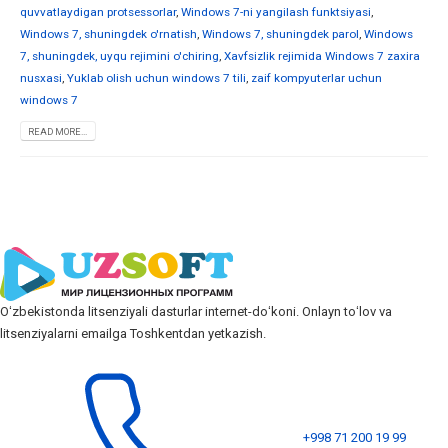
quvvatlaydigan protsessorlar
,
Windows 7-ni yangilash funktsiyasi
,
Windows 7, shuningdek o'rnatish
,
Windows 7, shuningdek parol
,
Windows
7, shuningdek, uyqu rejimini o'chiring
,
Xavfsizlik rejimida Windows 7 zaxira
nusxasi
,
Yuklab olish uchun windows 7 tili
,
zaif kompyuterlar uchun
windows 7
READ MORE...
Oʻzbekistonda litsenziyali dasturlar internet-doʻkoni. Onlayn toʻlov va
litsenziyalarni emailga Toshkentdan yetkazish.
+998 71 200 19 99