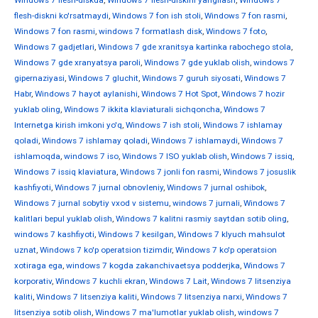
Windows 7 flesh-diskda
,
Windows 7 flesh-diskini yangilash
,
Windows 7
flesh-diskni ko'rsatmaydi
,
Windows 7 fon ish stoli
,
Windows 7 fon rasmi
,
Windows 7 fon rasmi
,
windows 7 formatlash disk
,
Windows 7 foto
,
Windows 7 gadjetlari
,
Windows 7 gde xranitsya kartinka rabochego stola
,
Windows 7 gde xranyatsya paroli
,
Windows 7 gde yuklab olish
,
windows 7
gipernaziyasi
,
Windows 7 gluchit
,
Windows 7 guruh siyosati
,
Windows 7
Habr
,
Windows 7 hayot aylanishi
,
Windows 7 Hot Spot
,
Windows 7 hozir
yuklab oling
,
Windows 7 ikkita klaviaturali sichqoncha
,
Windows 7
Internetga kirish imkoni yo'q
,
Windows 7 ish stoli
,
Windows 7 ishlamay
qoladi
,
Windows 7 ishlamay qoladi
,
Windows 7 ishlamaydi
,
Windows 7
ishlamoqda
,
windows 7 iso
,
Windows 7 ISO yuklab olish
,
Windows 7 issiq
,
Windows 7 issiq klaviatura
,
Windows 7 jonli fon rasmi
,
Windows 7 josuslik
kashfiyoti
,
Windows 7 jurnal obnovleniy
,
Windows 7 jurnal oshibok
,
Windows 7 jurnal sobytiy vxod v sistemu
,
windows 7 jurnali
,
Windows 7
kalitlari bepul yuklab olish
,
Windows 7 kalitni rasmiy saytdan sotib oling
,
windows 7 kashfiyoti
,
Windows 7 kesilgan
,
Windows 7 klyuch mahsulot
uznat
,
Windows 7 ko'p operatsion tizimdir
,
Windows 7 ko'p operatsion
xotiraga ega
,
windows 7 kogda zakanchivaetsya podderjka
,
Windows 7
korporativ
,
Windows 7 kuchli ekran
,
Windows 7 Lait
,
Windows 7 litsenziya
kaliti
,
Windows 7 litsenziya kaliti
,
Windows 7 litsenziya narxi
,
Windows 7
litsenziya sotib olish
,
Windows 7 ma'lumotlar yuklab olish
,
windows 7