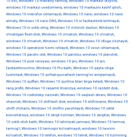
10 ltsc
,
Windows 10 mahalliy tarmoq
,
Windows 10 markazi otzyvov
,
windows 10 markazi uvedomleniy
,
windows 10 markazini kashf qilish
,
Windows 10 mikrofon ishlamaydi
,
Windows 10 narxi
,
windows 10 narxi
almaty
,
Windows 10 narxi DNS
,
Windows 10 ni faollashtirib bo'lmaydi
,
Windows 10 ni sotib oling
,
Windows 10 o'chirish dasturi
,
Windows 10
o'rnatilgan flesh-disk
,
Windows 10 o'rnatish
,
Windows 10 o'rnatish
,
windows 10 o'rnatish
,
Windows 10 o'rnatish
,
Windows 10 ofisga o'xshaydi
,
windows 10 operatsion tizimi ishlaydi
,
Windows 10 ovozi ishlamaydi
,
Windows 10 parolni oldi
,
Windows 10 parolsiz
,
windows 10 planshet
,
Windows 10 post versiyasi
,
windows 10 pro
,
Windows 10 pro
faollashtiruvchisi
,
Windows 10 Pro kaliti
,
Windows 10 qayta ishga
tushiriladi
,
Windows 10 qo'llab-quvvatlash tarmog'ini aniqlamaydi
,
Windows 10 qulflari
,
Windows 10 qurilma bilan birga keladi
,
Windows 10
rang profili
,
Windows 10 raqamli litsenziya
,
windows 10 razdelit disk
,
Windows 10 roditelskiy nazorati
,
Windows 10 saqlash ekrani
,
Windows 10
shaxmat
,
Windows 10 shifrlash disk
,
windows 10 shifrovanie
,
Windows 10
shrift o'lchami
,
Windows 10 shriftni yaxshilaydi
,
Windows 10 siklik
konvertatsiya
,
windows 10 skript tizimlari
,
Windows 10 skriptlar
,
Windows
10 sotib olish kaliti
,
Windows 10 tahririyati jamoasi
,
Windows 10 tarmoq
tarmog'i
,
Windows 10 tarmoqni ko'rsatmaydi
,
windows 10 tasvirni
ko'rsatish
,
Windows 10 telefon
,
windows 10 telnet
,
Windows 10 tizimining