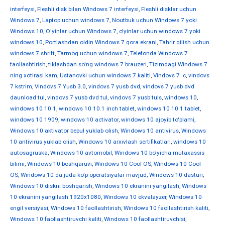
interfeysi
,
Fleshli disk bilan Windows 7 interfeysi
,
Fleshli disklar uchun
Windows 7
,
Laptop uchun windows 7
,
Noutbuk uchun Windows 7 yoki
Windows 10
,
O'yinlar uchun Windows 7
,
o'yinlar uchun windows 7 yoki
windows 10
,
Portlashdan oldin Windows 7 qora ekrani
,
Tahrir qilish uchun
windows 7 shrift
,
Tarmoq uchun windows 7
,
Telefonda Windows 7
faollashtirish
,
tiklashdan so'ng windows 7 brauzeri
,
Tizimdagi Windows 7
ning xotirasi kam
,
Ustanovki uchun windows 7 kaliti
,
Vindovs 7 .c
,
vindovs
7 kstrim
,
Vindovs 7 Yusb 3.0
,
vindovs 7 yusb dvd
,
vindovs 7 yusb dvd
daunload tul
,
vindovs 7 yusb dvd tul
,
vindovs 7 yusb tuls
,
windows 10
,
windows 10 10.1
,
windows 10 10.1 inch tablet
,
windows 10 10.1 tablet
,
windows 10 1909
,
windows 10 activator
,
windows 10 ajoyib to'plami
,
Windows 10 aktivator bepul yuklab olish
,
Windows 10 antivirus
,
Windows
10 antivirus yuklab olish
,
Windows 10 arxivlash sertifikatlari
,
windows 10
autosagruska
,
Windows 10 avtomobil
,
Windows 10 bo'yicha mutaxassis
bilimi
,
Windows 10 boshqaruvi
,
Windows 10 Cool OS
,
Windows 10 Cool
OS
,
Windows 10 da juda ko'p operatsiyalar mavjud
,
Windows 10 dasturi
,
Windows 10 diskni boshqarish
,
Windows 10 ekranini yangilash
,
Windows
10 ekranini yangilash 1920x1080
,
Windows 10 ekvalayzer
,
Windows 10
engil versiyasi
,
Windows 10 faollashtirish
,
Windows 10 faollashtirish kaliti
,
Windows 10 faollashtiruvchi kaliti
,
Windows 10 faollashtiruvchisi
,