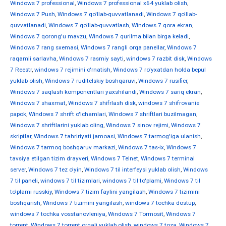
Windows 7 professional
,
Windows 7 professional x64 yuklab olish
,
Windows 7 Push
,
Windows 7 qo'llab-quvvatlanadi
,
Windows 7 qo'llab-
quvvatlanadi
,
Windows 7 qo'llab-quvvatlash
,
Windows 7 qora ekran
,
Windows 7 qorong'u mavzu
,
Windows 7 qurilma bilan birga keladi
,
Windows 7 rang sxemasi
,
Windows 7 rangli orqa panellar
,
Windows 7
raqamli sarlavha
,
Windows 7 rasmiy sayti
,
windows 7 razbit disk
,
Windows
7 Reestr
,
windows 7 rejimini o'rnatish
,
Windows 7 ro'yxatdan holda bepul
yuklab olish
,
Windows 7 ruditelskiy boshqaruvi
,
Windows 7 rusifier
,
Windows 7 saqlash komponentlari yaxshilandi
,
Windows 7 sariq ekran
,
Windows 7 shaxmat
,
Windows 7 shifrlash disk
,
windows 7 shifrovanie
papok
,
Windows 7 shrift o'lchamlari
,
Windows 7 shriftlari buzilmagan
,
Windows 7 shriftlarini yuklab oling
,
Windows 7 sinov rejimi
,
Windows 7
skriptlar
,
Windows 7 tahririyati jamoasi
,
Windows 7 tarmog'iga ulanish
,
Windows 7 tarmoq boshqaruv markazi
,
Windows 7 tas-ix
,
Windows 7
tavsiya etilgan tizim drayveri
,
Windows 7 Telnet
,
Windows 7 terminal
server
,
Windows 7 tez o'yin
,
Windows 7 til interfeysi yuklab olish
,
Windows
7 til paneli
,
windows 7 til tizimlari
,
windows 7 til to'plami
,
Windows 7 til
to'plami russkiy
,
Windows 7 tizim faylini yangilash
,
Windows 7 tizimini
boshqarish
,
Windows 7 tizimini yangilash
,
windows 7 tochka dostup
,
windows 7 tochka vosstanovleniya
,
Windows 7 Tormosit
,
Windows 7
torrent
,
Windows 7 torrent orqali yuklab olish
,
windows 7 toza
,
Windows 7