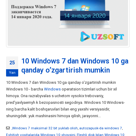
10 Windows 7 dan Windows 10 ga
25
qanday o’zgartirish mumkin
Yan
10 Windows 7 dan Windows 10 ga qanday o'zgartirish mumkin
Windows 10 - barcha
Windows
operatsion tizimlari uchun bir xil
himoya. Ona razrabyvalas s uchetom vysokix trebovaniy,
pred'yavlyaemyh k bezopasnosti segodnya. Windows 10 Windows-
ning barcha kalit boshqaruvlari bilan eng yaxshi versiyasidir,
shuningdek: yuk mashinasini himoya qilish, jarayonni...
,Windows 7 maksimal 32 bit yuklab olish
,
autozapusk-da windows 7
,
Eshitish vositalarida Windows 10 shovqini
,
Fleshli disk bilan Windows 10