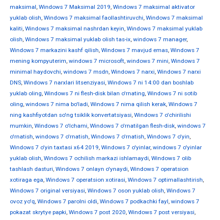
maksimal
,
Windows 7 Maksimal 2019
,
Windows 7 maksimal aktivator
yuklab olish
,
Windows 7 maksimal faollashtiruvchi
,
Windows 7 maksimal
kaliti
,
Windows 7 maksimal nashrdan keyin
,
Windows 7 maksimal yuklab
olish
,
Windows 7 maksimal yuklab olish tas-ix
,
windows 7 manager
,
Windows 7 markazini kashf qilish
,
Windows 7 mavjud emas
,
Windows 7
mening kompyuterim
,
windows 7 microsoft
,
windows 7 mini
,
Windows 7
minimal haydovchi
,
windows 7 msdn
,
Windows 7 narxi
,
Windows 7 narxi
DNS
,
Windows 7 narxlari litsenziyasi
,
Windows 7 ni 14:00 dan boshlab
yuklab oling
,
Windows 7 ni flesh-disk bilan o'rnating
,
Windows 7 ni sotib
oling
,
windows 7 nima bo'ladi
,
Windows 7 nima qilish kerak
,
Windows 7
ning kashfiyotdan so'ng tsiklik konvertatsiyasi
,
Windows 7 o'chirilishi
mumkin
,
Windows 7 o'lchami
,
Windows 7 o'rnatilgan flesh-disk
,
windows 7
o'rnatish
,
windows 7 o'rnatish
,
Windows 7 o'rnatish
,
Windows 7 o'yin
,
Windows 7 o'yin taxtasi x64 2019
,
Windows 7 o'yinlar
,
windows 7 o'yinlar
yuklab olish
,
Windows 7 ochilish markazi ishlamaydi
,
Windows 7 olib
tashlash dasturi
,
Windows 7 onlayn o'ynaydi
,
Windows 7 operatsion
xotiraga ega
,
Windows 7 operatsion xotirasi
,
Windows 7 optimallashtirish
,
Windows 7 original versiyasi
,
Windows 7 oson yuklab olish
,
Windows 7
ovoz yo'q
,
Windows 7 parolni oldi
,
Windows 7 podkachki fayl
,
windows 7
pokazat skrytye papki
,
Windows 7 post 2020
,
Windows 7 post versiyasi
,