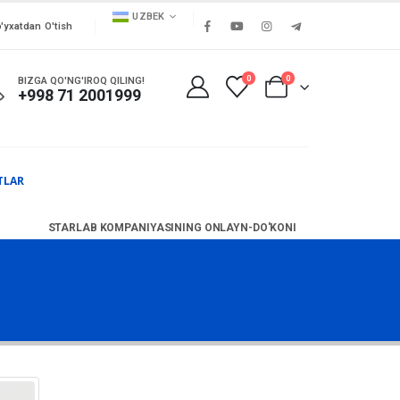
UZBEK
'yxatdan O'tish
0
0
BIZGA QO'NG'IROQ QILING!
+998 71 2001999
TLAR
STARLAB KOMPANIYASINING ONLAYN-DO'KONI