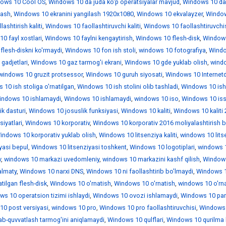
ows 10 Cool OS
,
Windows 10 da juda ko'p operatsiyalar mavjud
,
Windows 10 da
lash
,
Windows 10 ekranini yangilash 1920x1080
,
Windows 10 ekvalayzer
,
Windo
ashtirish kaliti
,
Windows 10 faollashtiruvchi kaliti
,
Windows 10 faollashtiruvchi
0 fayl xostlari
,
Windows 10 faylni kengaytirish
,
Windows 10 flesh-disk
,
Window
lesh-diskni ko'rmaydi
,
Windows 10 fon ish stoli
,
windows 10 fotografiya
,
Wind
gadjetlari
,
Windows 10 gaz tarmog'i ekrani
,
Windows 10 gde yuklab olish
,
wind
windows 10 gruzit protsessor
,
Windows 10 guruh siyosati
,
Windows 10 Internet
10 ish stoliga o'rnatilgan
,
Windows 10 ish stolini olib tashladi
,
Windows 10 is
indows 10 ishlamaydi
,
Windows 10 ishlamaydi
,
windows 10 iso
,
Windows 10 iss
k dasturi
,
Windows 10 josuslik funksiyasi
,
Windows 10 kaliti
,
Windows 10 kaliti
iyatlari
,
Windows 10 korporativ
,
Windows 10 korporativ 2016 moliyalashtirish b
indows 10 korporativ yuklab olish
,
Windows 10 litsenziya kaliti
,
windows 10 lits
yasi bepul
,
Windows 10 litsenziyasi toshkent
,
Windows 10 logotiplari
,
windows 1
v
,
windows 10 markazi uvedomleniy
,
windows 10 markazini kashf qilish
,
Window
almaty
,
Windows 10 narxi DNS
,
Windows 10 ni faollashtirib bo'lmaydi
,
Windows 1
tilgan flesh-disk
,
Windows 10 o'rnatish
,
Windows 10 o'rnatish
,
windows 10 o'rn
ws 10 operatsion tizimi ishlaydi
,
Windows 10 ovozi ishlamaydi
,
Windows 10 par
0 post versiyasi
,
windows 10 pro
,
Windows 10 pro faollashtiruvchisi
,
Windows 
ab-quvvatlash tarmog'ini aniqlamaydi
,
Windows 10 qulflari
,
Windows 10 qurilma 