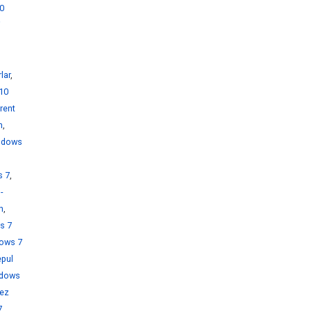
0
i
lar
,
10
rent
h
,
ndows
s 7
,
-
h
,
s 7
ows 7
pul
dows
rez
7