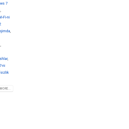
ws 7
e
,
-Fi-ni
2
ejimda
,
i
,
shlar
,
-ni
sizlik
MORE...