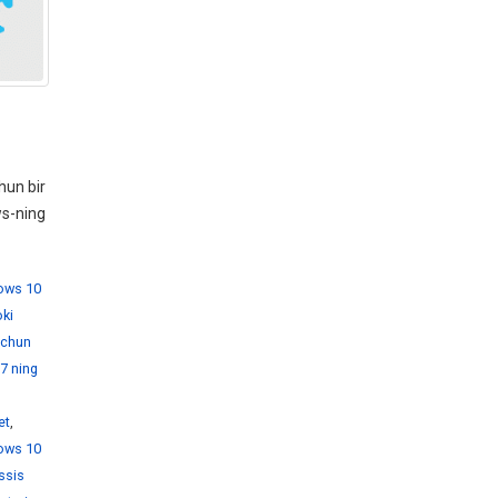
hun bir
ws-ning
dows 10
ki
 uchun
7 ning
et
,
ows 10
ssis