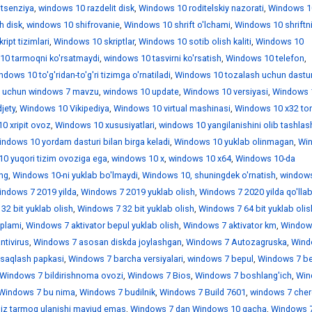
itsenziya
,
windows 10 razdelit disk
,
Windows 10 roditelskiy nazorati
,
Windows 1
h disk
,
windows 10 shifrovanie
,
Windows 10 shrift o'lchami
,
Windows 10 shriftn
ipt tizimlari
,
Windows 10 skriptlar
,
Windows 10 sotib olish kaliti
,
Windows 10
10 tarmoqni ko'rsatmaydi
,
windows 10 tasvirni ko'rsatish
,
Windows 10 telefon
,
dows 10 to'g'ridan-to'g'ri tizimga o'rnatiladi
,
Windows 10 tozalash uchun dastur
 uchun windows 7 mavzu
,
windows 10 update
,
Windows 10 versiyasi
,
Windows 
jety
,
Windows 10 Vikipediya
,
Windows 10 virtual mashinasi
,
Windows 10 x32 tor
0 xripit ovoz
,
Windows 10 xususiyatlari
,
windows 10 yangilanishini olib tashlas
ndows 10 yordam dasturi bilan birga keladi
,
Windows 10 yuklab olinmagan
,
Wi
0 yuqori tizim ovoziga ega
,
windows 10 х
,
windows 10 х64
,
Windows 10-da
ing
,
Windows 10-ni yuklab bo'lmaydi
,
Windows 10, shuningdek o'rnatish
,
window
indows 7 2019 yilda
,
Windows 7 2019 yuklab olish
,
Windows 7 2020 yilda qo'llab
32 bit yuklab olish
,
Windows 7 32 bit yuklab olish
,
Windows 7 64 bit yuklab olis
'plami
,
Windows 7 aktivator bepul yuklab olish
,
Windows 7 aktivator km
,
Window
ntivirus
,
Windows 7 asosan diskda joylashgan
,
Windows 7 Autozagruska
,
Wind
saqlash papkasi
,
Windows 7 barcha versiyalari
,
windows 7 bepul
,
Windows 7 be
Windows 7 bildirishnoma ovozi
,
Windows 7 Bios
,
Windows 7 boshlang'ich
,
Win
Windows 7 bu nima
,
Windows 7 budilnik
,
Windows 7 Build 7601
,
windows 7 che
iz tarmoq ulanishi mavjud emas
,
Windows 7 dan Windows 10 gacha
,
Windows 