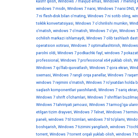
kashf qilish
,
Windows 7 mavjud emas
,
Windows 7 mening 
windows 7 msdn
,
Windows 7 narxi
,
Windows 7 narxi DNS
,
W
7 ni flesh-disk bilan o'rnating
,
Windows 7 ni sotib oling
,
win
tsiklik konvertatsiyasi
,
Windows 7 o'chirilishi mumkin
,
Wind
o'rnatish
,
windows 7 o'rnatish
,
Windows 7 o'yin
,
Windows 7 
ochilish markazi ishlamaydi
,
Windows 7 olib tashlash dast
operatsion xotirasi
,
Windows 7 optimallashtirish
,
Windows 7
parolni oldi
,
Windows 7 podkachki fayl
,
windows 7 pokazat 
professional
,
Windows 7 professional x64 yuklab olish
,
Wi
Windows 7 qo'llab-quvvatlash
,
Windows 7 qora ekran
,
Wind
sxemasi
,
Windows 7 rangli orqa panellar
,
Windows 7 raqaml
windows 7 rejimini o'rnatish
,
Windows 7 ro'yxatdan holda b
saqlash komponentlari yaxshilandi
,
Windows 7 sariq ekran
Windows 7 shrift o'lchamlari
,
Windows 7 shriftlari buzilma
Windows 7 tahririyati jamoasi
,
Windows 7 tarmog'iga ulani
etilgan tizim drayveri
,
Windows 7 Telnet
,
Windows 7 termina
paneli
,
windows 7 til tizimlari
,
windows 7 til to'plami
,
Window
boshqarish
,
Windows 7 tizimini yangilash
,
windows 7 toch
torrent
,
Windows 7 torrent orqali yuklab olish
,
windows 7 t