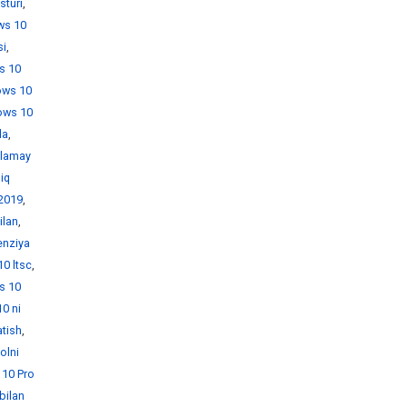
sturi
,
ws 10
si
,
s 10
ows 10
ows 10
da
,
hlamay
iq
 2019
,
ilan
,
enziya
0 ltsc
,
s 10
0 ni
atish
,
olni
10 Pro
bilan