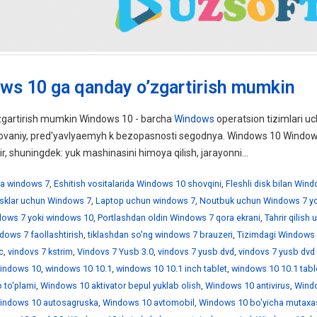
ws 10 ga qanday o’zgartirish mumkin
gartirish mumkin Windows 10 - barcha
Windows
operatsion tizimlari uc
ebovaniy, pred'yavlyaemyh k bezopasnosti segodnya. Windows 10 Windo
ir, shuningdek: yuk mashinasini himoya qilish, jarayonni...
a windows 7
,
Eshitish vositalarida Windows 10 shovqini
,
Fleshli disk bilan Win
disklar uchun Windows 7
,
Laptop uchun windows 7
,
Noutbuk uchun Windows 7 yo
ndows 7 yoki windows 10
,
Portlashdan oldin Windows 7 qora ekrani
,
Tahrir qilish
dows 7 faollashtirish
,
tiklashdan so'ng windows 7 brauzeri
,
Tizimdagi Windows 
c
,
vindovs 7 kstrim
,
Vindovs 7 Yusb 3.0
,
vindovs 7 yusb dvd
,
vindovs 7 yusb dvd
indows 10
,
windows 10 10.1
,
windows 10 10.1 inch tablet
,
windows 10 10.1 tabl
 to'plami
,
Windows 10 aktivator bepul yuklab olish
,
Windows 10 antivirus
,
Wind
indows 10 autosagruska
,
Windows 10 avtomobil
,
Windows 10 bo'yicha mutaxa