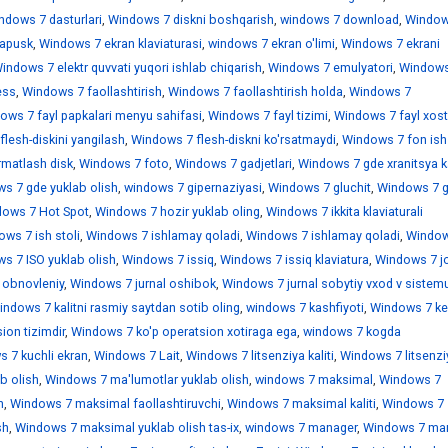
ndows 7 dasturlari
,
Windows 7 diskni boshqarish
,
windows 7 download
,
Window
sapusk
,
Windows 7 ekran klaviaturasi
,
windows 7 ekran o'limi
,
Windows 7 ekrani
indows 7 elektr quvvati yuqori ishlab chiqarish
,
Windows 7 emulyatori
,
Windows
ess
,
Windows 7 faollashtirish
,
Windows 7 faollashtirish holda
,
Windows 7
ows 7 fayl papkalari menyu sahifasi
,
Windows 7 fayl tizimi
,
Windows 7 fayl xostl
lesh-diskini yangilash
,
Windows 7 flesh-diskni ko'rsatmaydi
,
Windows 7 fon ish 
rmatlash disk
,
Windows 7 foto
,
Windows 7 gadjetlari
,
Windows 7 gde xranitsya k
s 7 gde yuklab olish
,
windows 7 gipernaziyasi
,
Windows 7 gluchit
,
Windows 7 
ows 7 Hot Spot
,
Windows 7 hozir yuklab oling
,
Windows 7 ikkita klaviaturali
ws 7 ish stoli
,
Windows 7 ishlamay qoladi
,
Windows 7 ishlamay qoladi
,
Window
s 7 ISO yuklab olish
,
Windows 7 issiq
,
Windows 7 issiq klaviatura
,
Windows 7 jo
 obnovleniy
,
Windows 7 jurnal oshibok
,
Windows 7 jurnal sobytiy vxod v sistem
indows 7 kalitni rasmiy saytdan sotib oling
,
windows 7 kashfiyoti
,
Windows 7 ke
ion tizimdir
,
Windows 7 ko'p operatsion xotiraga ega
,
windows 7 kogda
 7 kuchli ekran
,
Windows 7 Lait
,
Windows 7 litsenziya kaliti
,
Windows 7 litsenzi
b olish
,
Windows 7 ma'lumotlar yuklab olish
,
windows 7 maksimal
,
Windows 7
h
,
Windows 7 maksimal faollashtiruvchi
,
Windows 7 maksimal kaliti
,
Windows 7
sh
,
Windows 7 maksimal yuklab olish tas-ix
,
windows 7 manager
,
Windows 7 mar