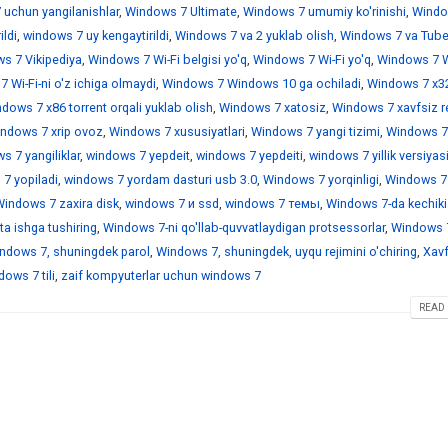
 uchun yangilanishlar
,
Windows 7 Ultimate
,
Windows 7 umumiy ko'rinishi
,
Windo
ildi
,
windows 7 uy kengaytirildi
,
Windows 7 va 2 yuklab olish
,
Windows 7 va Tub
s 7 Vikipediya
,
Windows 7 Wi-Fi belgisi yo'q
,
Windows 7 Wi-Fi yo'q
,
Windows 7 Wi
 Wi-Fi-ni o'z ichiga olmaydi
,
Windows 7 Windows 10 ga ochiladi
,
Windows 7 x3
dows 7 x86 torrent orqali yuklab olish
,
Windows 7 xatosiz
,
Windows 7 xavfsiz r
ndows 7 xrip ovoz
,
Windows 7 xususiyatlari
,
Windows 7 yangi tizimi
,
Windows 7
 7 yangiliklar
,
windows 7 yepdeit
,
windows 7 yepdeiti
,
windows 7 yillik versiyas
7 yopiladi
,
windows 7 yordam dasturi usb 3.0
,
Windows 7 yorqinligi
,
Windows 7
indows 7 zaxira disk
,
windows 7 и ssd
,
windows 7 темы
,
Windows 7-da kechiki
a ishga tushiring
,
Windows 7-ni qo'llab-quvvatlaydigan protsessorlar
,
Windows 7
ndows 7, shuningdek parol
,
Windows 7, shuningdek, uyqu rejimini o'chiring
,
Xavf
ows 7 tili
,
zaif kompyuterlar uchun windows 7
READ 