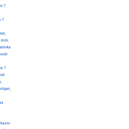
s 7
 7
ari
,
stoli
,
artinka
guruh
s 7
nli
u
,
silgan
,
ya
kazini