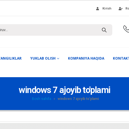
Kirish
Ro
YANGILIKLAR
YUKLAB OLISH
KOMPANIYA HAQIDA
KONTAK
windows 7 ajoyib to'plami
Bosh sahifa
»
windows 7 ajoyib to'plami