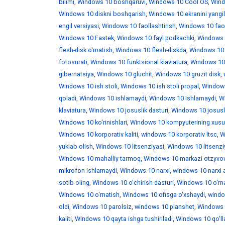
bilimi
,
Windows 10 boshqaruvi
,
Windows 10 Cool OS
,
Wind
Windows 10 diskni boshqarish
,
Windows 10 ekranini yangi
engil versiyasi
,
Windows 10 faollashtirish
,
Windows 10 faoll
Windows 10 Fastek
,
Windows 10 fayl podkachki
,
Windows 1
flesh-disk o'rnatish
,
Windows 10 flesh-diskda
,
Windows 10 f
fotosurati
,
Windows 10 funktsional klaviatura
,
Windows 10 
gibernatsiya
,
Windows 10 gluchit
,
Windows 10 gruzit disk
,
Windows 10 ish stoli
,
Windows 10 ish stoli propal
,
Windows 
qoladi
,
Windows 10 ishlamaydi
,
Windows 10 ishlamaydi
,
W
klaviatura
,
Windows 10 josuslik dasturi
,
Windows 10 josusli
Windows 10 ko'rinishlari
,
Windows 10 kompyuterining xusus
Windows 10 korporativ kaliti
,
windows 10 korporativ ltsc
,
W
yuklab olish
,
Windows 10 litsenziyasi
,
Windows 10 litsenzi
Windows 10 mahalliy tarmoq
,
Windows 10 markazi otzyvo
mikrofon ishlamaydi
,
Windows 10 narxi
,
windows 10 narxi 
sotib oling
,
Windows 10 o'chirish dasturi
,
Windows 10 o'rna
Windows 10 o'rnatish
,
Windows 10 ofisga o'xshaydi
,
windo
oldi
,
Windows 10 parolsiz
,
windows 10 planshet
,
Windows 1
kaliti
,
Windows 10 qayta ishga tushiriladi
,
Windows 10 qo'll