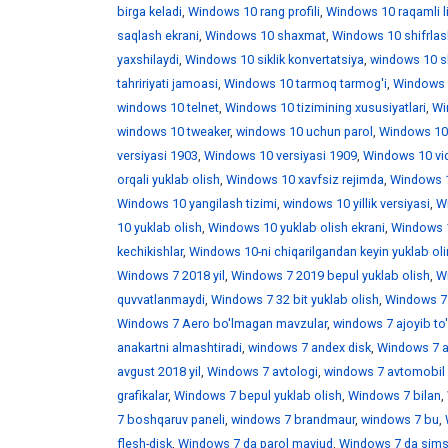
birga keladi
,
Windows 10 rang profili
,
Windows 10 raqamli l
saqlash ekrani
,
Windows 10 shaxmat
,
Windows 10 shifrlas
yaxshilaydi
,
Windows 10 siklik konvertatsiya
,
windows 10 skr
tahririyati jamoasi
,
Windows 10 tarmoq tarmog'i
,
Windows 
windows 10 telnet
,
Windows 10 tizimining xususiyatlari
,
Win
windows 10 tweaker
,
windows 10 uchun parol
,
Windows 10
versiyasi 1903
,
Windows 10 versiyasi 1909
,
Windows 10 vid
orqali yuklab olish
,
Windows 10 xavfsiz rejimda
,
Windows 1
Windows 10 yangilash tizimi
,
windows 10 yillik versiyasi
,
Wi
10 yuklab olish
,
Windows 10 yuklab olish ekrani
,
Windows 1
kechikishlar
,
Windows 10-ni chiqarilgandan keyin yuklab ol
Windows 7 2018 yil
,
Windows 7 2019 bepul yuklab olish
,
W
quvvatlanmaydi
,
Windows 7 32 bit yuklab olish
,
Windows 7 
Windows 7 Aero bo'lmagan mavzular
,
windows 7 ajoyib to
anakartni almashtiradi
,
windows 7 andex disk
,
Windows 7 a
avgust 2018 yil
,
Windows 7 avtologi
,
windows 7 avtomobil 
grafikalar
,
Windows 7 bepul yuklab olish
,
Windows 7 bilan
,
7 boshqaruv paneli
,
windows 7 brandmaur
,
windows 7 bu
,
flesh-disk
,
Windows 7 da parol mavjud
,
Windows 7 da sims