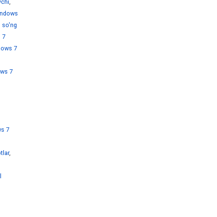
chi
,
ndows
 so'ng
 7
dows 7
ws 7
s 7
tlar
,
l