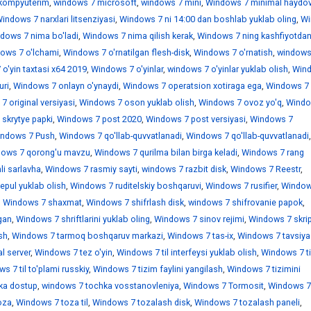
kompyuterim
,
windows 7 microsoft
,
windows 7 mini
,
Windows 7 minimal haydov
indows 7 narxlari litsenziyasi
,
Windows 7 ni 14:00 dan boshlab yuklab oling
,
Wi
dows 7 nima bo'ladi
,
Windows 7 nima qilish kerak
,
Windows 7 ning kashfiyotdan
ows 7 o'lchami
,
Windows 7 o'rnatilgan flesh-disk
,
Windows 7 o'rnatish
,
windows
o'yin taxtasi x64 2019
,
Windows 7 o'yinlar
,
windows 7 o'yinlar yuklab olish
,
Win
uri
,
Windows 7 onlayn o'ynaydi
,
Windows 7 operatsion xotiraga ega
,
Windows 7
 original versiyasi
,
Windows 7 oson yuklab olish
,
Windows 7 ovoz yo'q
,
Windo
skrytye papki
,
Windows 7 post 2020
,
Windows 7 post versiyasi
,
Windows 7
ndows 7 Push
,
Windows 7 qo'llab-quvvatlanadi
,
Windows 7 qo'llab-quvvatlanadi
,
ows 7 qorong'u mavzu
,
Windows 7 qurilma bilan birga keladi
,
Windows 7 rang
i sarlavha
,
Windows 7 rasmiy sayti
,
windows 7 razbit disk
,
Windows 7 Reestr
,
epul yuklab olish
,
Windows 7 ruditelskiy boshqaruvi
,
Windows 7 rusifier
,
Window
,
Windows 7 shaxmat
,
Windows 7 shifrlash disk
,
windows 7 shifrovanie papok
,
gan
,
Windows 7 shriftlarini yuklab oling
,
Windows 7 sinov rejimi
,
Windows 7 skrip
sh
,
Windows 7 tarmoq boshqaruv markazi
,
Windows 7 tas-ix
,
Windows 7 tavsiya
l server
,
Windows 7 tez o'yin
,
Windows 7 til interfeysi yuklab olish
,
Windows 7 ti
s 7 til to'plami russkiy
,
Windows 7 tizim faylini yangilash
,
Windows 7 tizimini
ka dostup
,
windows 7 tochka vosstanovleniya
,
Windows 7 Tormosit
,
Windows 7
oza
,
Windows 7 toza til
,
Windows 7 tozalash disk
,
Windows 7 tozalash paneli
,