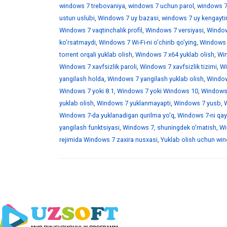
windows 7 trebovaniya
,
windows 7 uchun parol
,
windows 7
ustun uslubi
,
Windows 7 uy bazasi
,
windows 7 uy kengaytir
Windows 7 vaqtinchalik profil
,
Windows 7 versiyasi
,
Window
ko'rsatmaydi
,
Windows 7 Wi-Fi-ni o'chirib qo'ying
,
Windows 7
torrent orqali yuklab olish
,
Windows 7 x64 yuklab olish
,
Win
Windows 7 xavfsizlik paroli
,
Windows 7 xavfsizlik tizimi
,
Wi
yangilash holda
,
Windows 7 yangilash yuklab olish
,
Windows
Windows 7 yoki 8.1
,
Windows 7 yoki Windows 10
,
Windows 
yuklab olish
,
Windows 7 yuklanmayapti
,
Windows 7 yusb
,
W
Windows 7-da yuklanadigan qurilma yo'q
,
Windows 7-ni qayt
yangilash funktsiyasi
,
Windows 7, shuningdek o'rnatish
,
Wi
rejimida Windows 7 zaxira nusxasi
,
Yuklab olish uchun wind