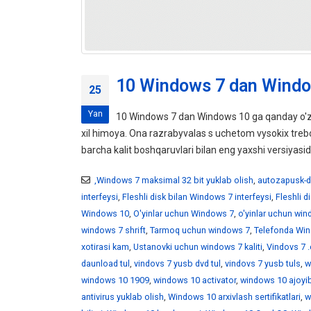
10 Windows 7 dan Windo
25
Yan
10 Windows 7 dan Windows 10 ga qanday o'z
xil himoya. Ona razrabyvalas s uchetom vysokix tr
barcha kalit boshqaruvlari bilan eng yaxshi versiyasid
,Windows 7 maksimal 32 bit yuklab olish
,
autozapusk-d
interfeysi
,
Fleshli disk bilan Windows 7 interfeysi
,
Fleshli 
Windows 10
,
O'yinlar uchun Windows 7
,
o'yinlar uchun wi
windows 7 shrift
,
Tarmoq uchun windows 7
,
Telefonda Win
xotirasi kam
,
Ustanovki uchun windows 7 kaliti
,
Vindovs 7 .
daunload tul
,
vindovs 7 yusb dvd tul
,
vindovs 7 yusb tuls
,
w
windows 10 1909
,
windows 10 activator
,
windows 10 ajoyib
antivirus yuklab olish
,
Windows 10 arxivlash sertifikatlari
,
w