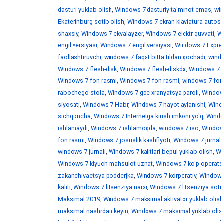
dasturi yuklab olish
,
Windows 7 dasturiy ta'minot emas
,
wi
Ekaterinburg sotib olish
,
Windows 7 ekran klaviatura auto
shaxsiy
,
Windows 7 ekvalayzer
,
Windows 7 elektr quvvati
,
W
engil versiyasi
,
Windows 7 engil versiyasi
,
Windows 7 Expr
faollashtiruvchi
,
windows 7 faqat bitta tildan qochadi
,
wind
Windows 7 flesh-disk
,
Windows 7 flesh-diskda
,
Windows 7 f
Windows 7 fon rasmi
,
Windows 7 fon rasmi
,
windows 7 fo
rabochego stola
,
Windows 7 gde xranyatsya paroli
,
Window
siyosati
,
Windows 7 Habr
,
Windows 7 hayot aylanishi
,
Wind
sichqoncha
,
Windows 7 Internetga kirish imkoni yo'q
,
Windo
ishlamaydi
,
Windows 7 ishlamoqda
,
windows 7 iso
,
Window
fon rasmi
,
Windows 7 josuslik kashfiyoti
,
Windows 7 jurnal
windows 7 jurnali
,
Windows 7 kalitlari bepul yuklab olish
,
W
Windows 7 klyuch mahsulot uznat
,
Windows 7 ko'p operats
zakanchivaetsya podderjka
,
Windows 7 korporativ
,
Windows
kaliti
,
Windows 7 litsenziya narxi
,
Windows 7 litsenziya soti
Maksimal 2019
,
Windows 7 maksimal aktivator yuklab olis
maksimal nashrdan keyin
,
Windows 7 maksimal yuklab oli