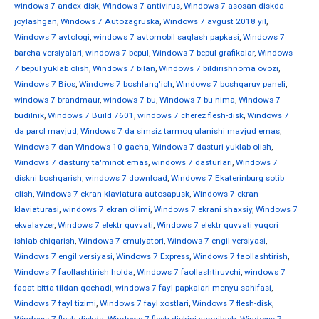
windows 7 andex disk
,
Windows 7 antivirus
,
Windows 7 asosan diskda
joylashgan
,
Windows 7 Autozagruska
,
Windows 7 avgust 2018 yil
,
Windows 7 avtologi
,
windows 7 avtomobil saqlash papkasi
,
Windows 7
barcha versiyalari
,
windows 7 bepul
,
Windows 7 bepul grafikalar
,
Windows
7 bepul yuklab olish
,
Windows 7 bilan
,
Windows 7 bildirishnoma ovozi
,
Windows 7 Bios
,
Windows 7 boshlang'ich
,
Windows 7 boshqaruv paneli
,
windows 7 brandmaur
,
windows 7 bu
,
Windows 7 bu nima
,
Windows 7
budilnik
,
Windows 7 Build 7601
,
windows 7 cherez flesh-disk
,
Windows 7
da parol mavjud
,
Windows 7 da simsiz tarmoq ulanishi mavjud emas
,
Windows 7 dan Windows 10 gacha
,
Windows 7 dasturi yuklab olish
,
Windows 7 dasturiy ta'minot emas
,
windows 7 dasturlari
,
Windows 7
diskni boshqarish
,
windows 7 download
,
Windows 7 Ekaterinburg sotib
olish
,
Windows 7 ekran klaviatura autosapusk
,
Windows 7 ekran
klaviaturasi
,
windows 7 ekran o'limi
,
Windows 7 ekrani shaxsiy
,
Windows 7
ekvalayzer
,
Windows 7 elektr quvvati
,
Windows 7 elektr quvvati yuqori
ishlab chiqarish
,
Windows 7 emulyatori
,
Windows 7 engil versiyasi
,
Windows 7 engil versiyasi
,
Windows 7 Express
,
Windows 7 faollashtirish
,
Windows 7 faollashtirish holda
,
Windows 7 faollashtiruvchi
,
windows 7
faqat bitta tildan qochadi
,
windows 7 fayl papkalari menyu sahifasi
,
Windows 7 fayl tizimi
,
Windows 7 fayl xostlari
,
Windows 7 flesh-disk
,