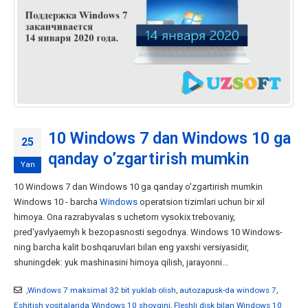
10 Windows 7 dan Windows 10 ga
25
qanday o’zgartirish mumkin
Yan
10 Windows 7 dan Windows 10 ga qanday o'zgartirish mumkin
Windows 10 - barcha
Windows
operatsion tizimlari uchun bir xil
himoya. Ona razrabyvalas s uchetom vysokix trebovaniy,
pred'yavlyaemyh k bezopasnosti segodnya. Windows 10 Windows-
ning barcha kalit boshqaruvlari bilan eng yaxshi versiyasidir,
shuningdek: yuk mashinasini himoya qilish, jarayonni...
,Windows 7 maksimal 32 bit yuklab olish
,
autozapusk-da windows 7
,
Eshitish vositalarida Windows 10 shovqini
,
Fleshli disk bilan Windows 10