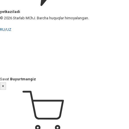
yetkaziladi
© 2026 Starlab MChJ. Barcha huquqlar himoyalangan.
RU
/
UZ
Savat
Buyurtmangiz
×