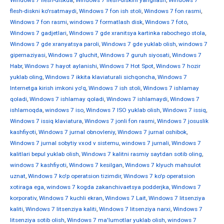
Windows 7 flesh-diskda
,
Windows 7 flesh-diskini yangilash
,
Windows 7
flesh-diskni ko'rsatmaydi
,
Windows 7 fon ish stoli
,
Windows 7 fon rasmi
,
Windows 7 fon rasmi
,
windows 7 formatlash disk
,
Windows 7 foto
,
Windows 7 gadjetlari
,
Windows 7 gde xranitsya kartinka rabochego stola
,
Windows 7 gde xranyatsya paroli
,
Windows 7 gde yuklab olish
,
windows 7
gipernaziyasi
,
Windows 7 gluchit
,
Windows 7 guruh siyosati
,
Windows 7
Habr
,
Windows 7 hayot aylanishi
,
Windows 7 Hot Spot
,
Windows 7 hozir
yuklab oling
,
Windows 7 ikkita klaviaturali sichqoncha
,
Windows 7
Internetga kirish imkoni yo'q
,
Windows 7 ish stoli
,
Windows 7 ishlamay
qoladi
,
Windows 7 ishlamay qoladi
,
Windows 7 ishlamaydi
,
Windows 7
ishlamoqda
,
windows 7 iso
,
Windows 7 ISO yuklab olish
,
Windows 7 issiq
,
Windows 7 issiq klaviatura
,
Windows 7 jonli fon rasmi
,
Windows 7 josuslik
kashfiyoti
,
Windows 7 jurnal obnovleniy
,
Windows 7 jurnal oshibok
,
Windows 7 jurnal sobytiy vxod v sistemu
,
windows 7 jurnali
,
Windows 7
kalitlari bepul yuklab olish
,
Windows 7 kalitni rasmiy saytdan sotib oling
,
windows 7 kashfiyoti
,
Windows 7 kesilgan
,
Windows 7 klyuch mahsulot
uznat
,
Windows 7 ko'p operatsion tizimdir
,
Windows 7 ko'p operatsion
xotiraga ega
,
windows 7 kogda zakanchivaetsya podderjka
,
Windows 7
korporativ
,
Windows 7 kuchli ekran
,
Windows 7 Lait
,
Windows 7 litsenziya
kaliti
,
Windows 7 litsenziya kaliti
,
Windows 7 litsenziya narxi
,
Windows 7
litsenziya sotib olish
,
Windows 7 ma'lumotlar yuklab olish
,
windows 7