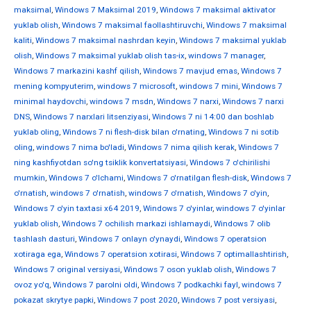
maksimal
,
Windows 7 Maksimal 2019
,
Windows 7 maksimal aktivator
yuklab olish
,
Windows 7 maksimal faollashtiruvchi
,
Windows 7 maksimal
kaliti
,
Windows 7 maksimal nashrdan keyin
,
Windows 7 maksimal yuklab
olish
,
Windows 7 maksimal yuklab olish tas-ix
,
windows 7 manager
,
Windows 7 markazini kashf qilish
,
Windows 7 mavjud emas
,
Windows 7
mening kompyuterim
,
windows 7 microsoft
,
windows 7 mini
,
Windows 7
minimal haydovchi
,
windows 7 msdn
,
Windows 7 narxi
,
Windows 7 narxi
DNS
,
Windows 7 narxlari litsenziyasi
,
Windows 7 ni 14:00 dan boshlab
yuklab oling
,
Windows 7 ni flesh-disk bilan o'rnating
,
Windows 7 ni sotib
oling
,
windows 7 nima bo'ladi
,
Windows 7 nima qilish kerak
,
Windows 7
ning kashfiyotdan so'ng tsiklik konvertatsiyasi
,
Windows 7 o'chirilishi
mumkin
,
Windows 7 o'lchami
,
Windows 7 o'rnatilgan flesh-disk
,
Windows 7
o'rnatish
,
windows 7 o'rnatish
,
windows 7 o'rnatish
,
Windows 7 o'yin
,
Windows 7 o'yin taxtasi x64 2019
,
Windows 7 o'yinlar
,
windows 7 o'yinlar
yuklab olish
,
Windows 7 ochilish markazi ishlamaydi
,
Windows 7 olib
tashlash dasturi
,
Windows 7 onlayn o'ynaydi
,
Windows 7 operatsion
xotiraga ega
,
Windows 7 operatsion xotirasi
,
Windows 7 optimallashtirish
,
Windows 7 original versiyasi
,
Windows 7 oson yuklab olish
,
Windows 7
ovoz yo'q
,
Windows 7 parolni oldi
,
Windows 7 podkachki fayl
,
windows 7
pokazat skrytye papki
,
Windows 7 post 2020
,
Windows 7 post versiyasi
,