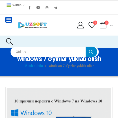
UZBEK
0
0
windows 7 o'yinlar yuklab olish
Bosh sahifa
»
windows 7 o'yinlar yuklab olish