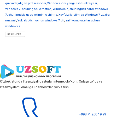
quvvatlaydigan protsessorlar
,
Windows 7-ni yangilash funktsiyasi
,
Windows 7, shuningdek o'rnatish
,
Windows 7, shuningdek parol
,
Windows
7, shuningdek, uyqu rejimini o'chiring
,
Xavfsizlik rejimida Windows 7 zaxira
nusxasi
,
Yuklab olish uchun windows 7 tili
,
zaif kompyuterlar uchun
windows 7
READ MORE...
Oʻzbekistonda litsenziyali dasturlar internet-doʻkoni. Onlayn toʻlov va
litsenziyalarni emailga Toshkentdan yetkazish.
+998 71 200 19 99