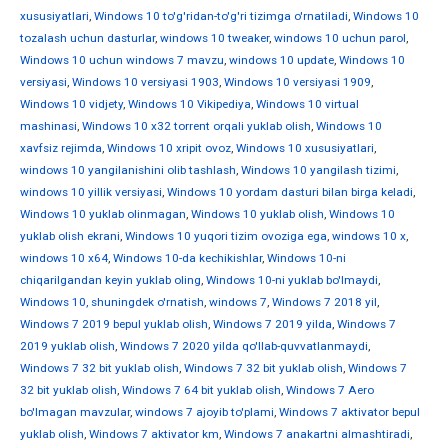
xususiyatlari
,
Windows 10 to'g'ridan-to'g'ri tizimga o'rnatiladi
,
Windows 10
tozalash uchun dasturlar
,
windows 10 tweaker
,
windows 10 uchun parol
,
Windows 10 uchun windows 7 mavzu
,
windows 10 update
,
Windows 10
versiyasi
,
Windows 10 versiyasi 1903
,
Windows 10 versiyasi 1909
,
Windows 10 vidjety
,
Windows 10 Vikipediya
,
Windows 10 virtual
mashinasi
,
Windows 10 x32 torrent orqali yuklab olish
,
Windows 10
xavfsiz rejimda
,
Windows 10 xripit ovoz
,
Windows 10 xususiyatlari
,
windows 10 yangilanishini olib tashlash
,
Windows 10 yangilash tizimi
,
windows 10 yillik versiyasi
,
Windows 10 yordam dasturi bilan birga keladi
,
Windows 10 yuklab olinmagan
,
Windows 10 yuklab olish
,
Windows 10
yuklab olish ekrani
,
Windows 10 yuqori tizim ovoziga ega
,
windows 10 х
,
windows 10 х64
,
Windows 10-da kechikishlar
,
Windows 10-ni
chiqarilgandan keyin yuklab oling
,
Windows 10-ni yuklab bo'lmaydi
,
Windows 10, shuningdek o'rnatish
,
windows 7
,
Windows 7 2018 yil
,
Windows 7 2019 bepul yuklab olish
,
Windows 7 2019 yilda
,
Windows 7
2019 yuklab olish
,
Windows 7 2020 yilda qo'llab-quvvatlanmaydi
,
Windows 7 32 bit yuklab olish
,
Windows 7 32 bit yuklab olish
,
Windows 7
32 bit yuklab olish
,
Windows 7 64 bit yuklab olish
,
Windows 7 Aero
bo'lmagan mavzular
,
windows 7 ajoyib to'plami
,
Windows 7 aktivator bepul
yuklab olish
,
Windows 7 aktivator km
,
Windows 7 anakartni almashtiradi
,