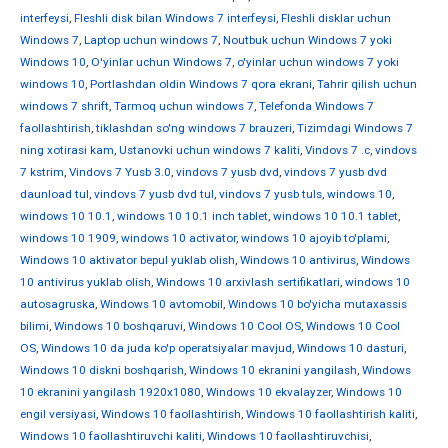
interfeysi
,
Fleshli disk bilan Windows 7 interfeysi
,
Fleshli disklar uchun
Windows 7
,
Laptop uchun windows 7
,
Noutbuk uchun Windows 7 yoki
Windows 10
,
O'yinlar uchun Windows 7
,
o'yinlar uchun windows 7 yoki
windows 10
,
Portlashdan oldin Windows 7 qora ekrani
,
Tahrir qilish uchun
windows 7 shrift
,
Tarmoq uchun windows 7
,
Telefonda Windows 7
faollashtirish
,
tiklashdan so'ng windows 7 brauzeri
,
Tizimdagi Windows 7
ning xotirasi kam
,
Ustanovki uchun windows 7 kaliti
,
Vindovs 7 .c
,
vindovs
7 kstrim
,
Vindovs 7 Yusb 3.0
,
vindovs 7 yusb dvd
,
vindovs 7 yusb dvd
daunload tul
,
vindovs 7 yusb dvd tul
,
vindovs 7 yusb tuls
,
windows 10
,
windows 10 10.1
,
windows 10 10.1 inch tablet
,
windows 10 10.1 tablet
,
windows 10 1909
,
windows 10 activator
,
windows 10 ajoyib to'plami
,
Windows 10 aktivator bepul yuklab olish
,
Windows 10 antivirus
,
Windows
10 antivirus yuklab olish
,
Windows 10 arxivlash sertifikatlari
,
windows 10
autosagruska
,
Windows 10 avtomobil
,
Windows 10 bo'yicha mutaxassis
bilimi
,
Windows 10 boshqaruvi
,
Windows 10 Cool OS
,
Windows 10 Cool
OS
,
Windows 10 da juda ko'p operatsiyalar mavjud
,
Windows 10 dasturi
,
Windows 10 diskni boshqarish
,
Windows 10 ekranini yangilash
,
Windows
10 ekranini yangilash 1920x1080
,
Windows 10 ekvalayzer
,
Windows 10
engil versiyasi
,
Windows 10 faollashtirish
,
Windows 10 faollashtirish kaliti
,
Windows 10 faollashtiruvchi kaliti
,
Windows 10 faollashtiruvchisi
,