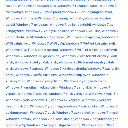
toza til
,
Windows 7 tozalash disk
,
Windows 7 tozalash paneli
,
windows 7
trebovaniya
,
windows 7 uchun parol
,
windows 7 uchun yangilanishlar
,
Windows 7 Ultimate
,
Windows 7 umumiy ko'rinishi
,
Windows 7 ustun
uslubi
,
Windows 7 uy bazasi
,
windows 7 uy kengaytirildi
,
windows 7 uy
kengaytirildi
,
Windows 7 va 2 yuklab olish
,
Windows 7 va Tube
,
Windows 7
vaqtinchalik profil
,
Windows 7 versiyasi
,
Windows 7 Vikipediya
,
Windows 7
Wi-Fi belgisi yo'q
,
Windows 7 Wi-Fi yo'q
,
Windows 7 Wi-Fi-ni ko'rsatmaydi
,
Windows 7 Wi-Fi-ni o'chirib qo'ying
,
Windows 7 Wi-Fi-ni o'z ichiga olmaydi
,
Windows 7 Windows 10 ga ochiladi
,
Windows 7 x32 torrent orqali yuklab
olish
,
Windows 7 x64 yuklab olish
,
Windows 7 x86 torrent orqali yuklab
olish
,
Windows 7 xatosiz
,
Windows 7 xavfsiz rejimda
,
Windows 7 xavfsizlik
paroli
,
Windows 7 xavfsizlik tizimi
,
Windows 7 xrip ovoz
,
Windows 7
xususiyatlari
,
Windows 7 yangi tizimi
,
Windows 7 yangilash holda
,
Windows 7 yangilash yuklab olish
,
Windows 7 yangiliklar
,
windows 7
yepdeit
,
windows 7 yepdeiti
,
windows 7 yillik versiyasi
,
Windows 7 yoki 8.1
,
Windows 7 yoki Windows 10
,
Windows 7 yopiladi
,
windows 7 yordam
dasturi usb 3.0
,
Windows 7 yorqinligi
,
Windows 7 yuklab olish
,
Windows 7
yuklanmayapti
,
Windows 7 yusb
,
Windows 7 zaxira disk
,
windows 7 и ssd
,
windows 7 темы
,
Windows 7-da kechikishlar
,
Windows 7-da yuklanadigan
qurilma yo'q
,
Windows 7-ni qayta ishga tushiring
,
Windows 7-ni qo'llab-