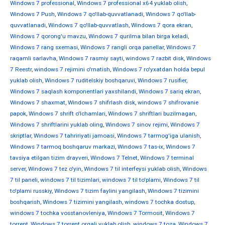
Windows 7 professional
,
Windows 7 professional x64 yuklab olish
,
Windows 7 Push
,
Windows 7 qo'llab-quvvatlanadi
,
Windows 7 qo'llab-
quvvatlanadi
,
Windows 7 qo'llab-quvvatlash
,
Windows 7 qora ekran
,
Windows 7 qorong'u mavzu
,
Windows 7 qurilma bilan birga keladi
,
Windows 7 rang sxemasi
,
Windows 7 rangli orqa panellar
,
Windows 7
raqamli sarlavha
,
Windows 7 rasmiy sayti
,
windows 7 razbit disk
,
Windows
7 Reestr
,
windows 7 rejimini o'rnatish
,
Windows 7 ro'yxatdan holda bepul
yuklab olish
,
Windows 7 ruditelskiy boshqaruvi
,
Windows 7 rusifier
,
Windows 7 saqlash komponentlari yaxshilandi
,
Windows 7 sariq ekran
,
Windows 7 shaxmat
,
Windows 7 shifrlash disk
,
windows 7 shifrovanie
papok
,
Windows 7 shrift o'lchamlari
,
Windows 7 shriftlari buzilmagan
,
Windows 7 shriftlarini yuklab oling
,
Windows 7 sinov rejimi
,
Windows 7
skriptlar
,
Windows 7 tahririyati jamoasi
,
Windows 7 tarmog'iga ulanish
,
Windows 7 tarmoq boshqaruv markazi
,
Windows 7 tas-ix
,
Windows 7
tavsiya etilgan tizim drayveri
,
Windows 7 Telnet
,
Windows 7 terminal
server
,
Windows 7 tez o'yin
,
Windows 7 til interfeysi yuklab olish
,
Windows
7 til paneli
,
windows 7 til tizimlari
,
windows 7 til to'plami
,
Windows 7 til
to'plami russkiy
,
Windows 7 tizim faylini yangilash
,
Windows 7 tizimini
boshqarish
,
Windows 7 tizimini yangilash
,
windows 7 tochka dostup
,
windows 7 tochka vosstanovleniya
,
Windows 7 Tormosit
,
Windows 7
torrent
,
Windows 7 torrent orqali yuklab olish
,
windows 7 toza
,
Windows 7