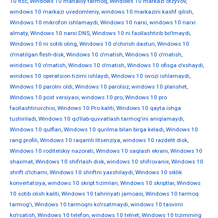
10 ltsc
,
Windows 10 mahalliy tarmoq
,
Windows 10 markazi otzyvov
,
windows 10 markazi uvedomleniy
,
windows 10 markazini kashf qilish
,
Windows 10 mikrofon ishlamaydi
,
Windows 10 narxi
,
windows 10 narxi
almaty
,
Windows 10 narxi DNS
,
Windows 10 ni faollashtirib bo'lmaydi
,
Windows 10 ni sotib oling
,
Windows 10 o'chirish dasturi
,
Windows 10
o'rnatilgan flesh-disk
,
Windows 10 o'rnatish
,
Windows 10 o'rnatish
,
windows 10 o'rnatish
,
Windows 10 o'rnatish
,
Windows 10 ofisga o'xshaydi
,
windows 10 operatsion tizimi ishlaydi
,
Windows 10 ovozi ishlamaydi
,
Windows 10 parolni oldi
,
Windows 10 parolsiz
,
windows 10 planshet
,
Windows 10 post versiyasi
,
windows 10 pro
,
Windows 10 pro
faollashtiruvchisi
,
Windows 10 Pro kaliti
,
Windows 10 qayta ishga
tushiriladi
,
Windows 10 qo'llab-quvvatlash tarmog'ini aniqlamaydi
,
Windows 10 qulflari
,
Windows 10 qurilma bilan birga keladi
,
Windows 10
rang profili
,
Windows 10 raqamli litsenziya
,
windows 10 razdelit disk
,
Windows 10 roditelskiy nazorati
,
Windows 10 saqlash ekrani
,
Windows 10
shaxmat
,
Windows 10 shifrlash disk
,
windows 10 shifrovanie
,
Windows 10
shrift o'lchami
,
Windows 10 shriftni yaxshilaydi
,
Windows 10 siklik
konvertatsiya
,
windows 10 skript tizimlari
,
Windows 10 skriptlar
,
Windows
10 sotib olish kaliti
,
Windows 10 tahririyati jamoasi
,
Windows 10 tarmoq
tarmog'i
,
Windows 10 tarmoqni ko'rsatmaydi
,
windows 10 tasvirni
ko'rsatish
,
Windows 10 telefon
,
windows 10 telnet
,
Windows 10 tizimining