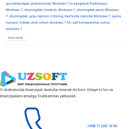
quvvatlaydigan protsessorlar
,
Windows 7-ni yangilash funktsiyasi
,
Windows 7, shuningdek o'rnatish
,
Windows 7, shuningdek parol
,
Windows
7, shuningdek, uyqu rejimini o'chiring
,
Xavfsizlik rejimida Windows 7 zaxira
nusxasi
,
Yuklab olish uchun windows 7 tili
,
zaif kompyuterlar uchun
windows 7
READ MORE...
Oʻzbekistonda litsenziyali dasturlar internet-doʻkoni. Onlayn toʻlov va
litsenziyalarni emailga Toshkentdan yetkazish.
+998 71 200 19 99