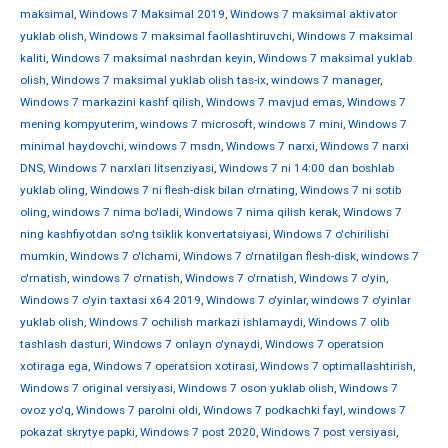
maksimal
,
Windows 7 Maksimal 2019
,
Windows 7 maksimal aktivator
yuklab olish
,
Windows 7 maksimal faollashtiruvchi
,
Windows 7 maksimal
kaliti
,
Windows 7 maksimal nashrdan keyin
,
Windows 7 maksimal yuklab
olish
,
Windows 7 maksimal yuklab olish tas-ix
,
windows 7 manager
,
Windows 7 markazini kashf qilish
,
Windows 7 mavjud emas
,
Windows 7
mening kompyuterim
,
windows 7 microsoft
,
windows 7 mini
,
Windows 7
minimal haydovchi
,
windows 7 msdn
,
Windows 7 narxi
,
Windows 7 narxi
DNS
,
Windows 7 narxlari litsenziyasi
,
Windows 7 ni 14:00 dan boshlab
yuklab oling
,
Windows 7 ni flesh-disk bilan o'rnating
,
Windows 7 ni sotib
oling
,
windows 7 nima bo'ladi
,
Windows 7 nima qilish kerak
,
Windows 7
ning kashfiyotdan so'ng tsiklik konvertatsiyasi
,
Windows 7 o'chirilishi
mumkin
,
Windows 7 o'lchami
,
Windows 7 o'rnatilgan flesh-disk
,
windows 7
o'rnatish
,
windows 7 o'rnatish
,
Windows 7 o'rnatish
,
Windows 7 o'yin
,
Windows 7 o'yin taxtasi x64 2019
,
Windows 7 o'yinlar
,
windows 7 o'yinlar
yuklab olish
,
Windows 7 ochilish markazi ishlamaydi
,
Windows 7 olib
tashlash dasturi
,
Windows 7 onlayn o'ynaydi
,
Windows 7 operatsion
xotiraga ega
,
Windows 7 operatsion xotirasi
,
Windows 7 optimallashtirish
,
Windows 7 original versiyasi
,
Windows 7 oson yuklab olish
,
Windows 7
ovoz yo'q
,
Windows 7 parolni oldi
,
Windows 7 podkachki fayl
,
windows 7
pokazat skrytye papki
,
Windows 7 post 2020
,
Windows 7 post versiyasi
,