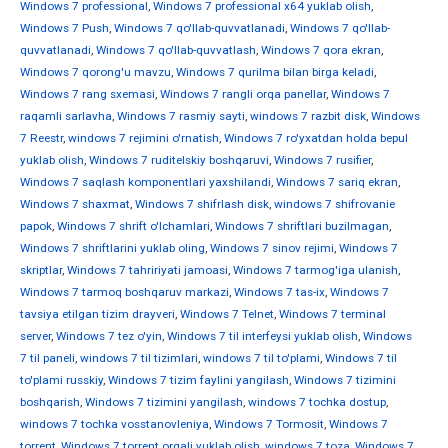
Windows 7 professional
,
Windows 7 professional x64 yuklab olish
,
Windows 7 Push
,
Windows 7 qo'llab-quvvatlanadi
,
Windows 7 qo'llab-
quvvatlanadi
,
Windows 7 qo'llab-quvvatlash
,
Windows 7 qora ekran
,
Windows 7 qorong'u mavzu
,
Windows 7 qurilma bilan birga keladi
,
Windows 7 rang sxemasi
,
Windows 7 rangli orqa panellar
,
Windows 7
raqamli sarlavha
,
Windows 7 rasmiy sayti
,
windows 7 razbit disk
,
Windows
7 Reestr
,
windows 7 rejimini o'rnatish
,
Windows 7 ro'yxatdan holda bepul
yuklab olish
,
Windows 7 ruditelskiy boshqaruvi
,
Windows 7 rusifier
,
Windows 7 saqlash komponentlari yaxshilandi
,
Windows 7 sariq ekran
,
Windows 7 shaxmat
,
Windows 7 shifrlash disk
,
windows 7 shifrovanie
papok
,
Windows 7 shrift o'lchamlari
,
Windows 7 shriftlari buzilmagan
,
Windows 7 shriftlarini yuklab oling
,
Windows 7 sinov rejimi
,
Windows 7
skriptlar
,
Windows 7 tahririyati jamoasi
,
Windows 7 tarmog'iga ulanish
,
Windows 7 tarmoq boshqaruv markazi
,
Windows 7 tas-ix
,
Windows 7
tavsiya etilgan tizim drayveri
,
Windows 7 Telnet
,
Windows 7 terminal
server
,
Windows 7 tez o'yin
,
Windows 7 til interfeysi yuklab olish
,
Windows
7 til paneli
,
windows 7 til tizimlari
,
windows 7 til to'plami
,
Windows 7 til
to'plami russkiy
,
Windows 7 tizim faylini yangilash
,
Windows 7 tizimini
boshqarish
,
Windows 7 tizimini yangilash
,
windows 7 tochka dostup
,
windows 7 tochka vosstanovleniya
,
Windows 7 Tormosit
,
Windows 7
torrent
,
Windows 7 torrent orqali yuklab olish
,
windows 7 toza
,
Windows 7