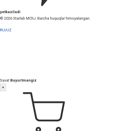
yetkaziladi
© 2026 Starlab MChJ. Barcha huquqlar himoyalangan.
RU
/
UZ
Savat
Buyurtmangiz
×