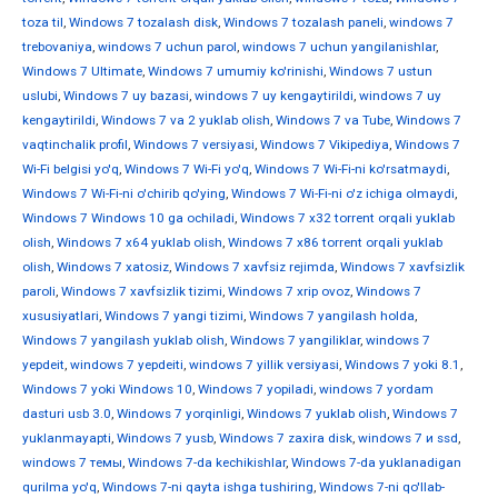
toza til
,
Windows 7 tozalash disk
,
Windows 7 tozalash paneli
,
windows 7
trebovaniya
,
windows 7 uchun parol
,
windows 7 uchun yangilanishlar
,
Windows 7 Ultimate
,
Windows 7 umumiy ko'rinishi
,
Windows 7 ustun
uslubi
,
Windows 7 uy bazasi
,
windows 7 uy kengaytirildi
,
windows 7 uy
kengaytirildi
,
Windows 7 va 2 yuklab olish
,
Windows 7 va Tube
,
Windows 7
vaqtinchalik profil
,
Windows 7 versiyasi
,
Windows 7 Vikipediya
,
Windows 7
Wi-Fi belgisi yo'q
,
Windows 7 Wi-Fi yo'q
,
Windows 7 Wi-Fi-ni ko'rsatmaydi
,
Windows 7 Wi-Fi-ni o'chirib qo'ying
,
Windows 7 Wi-Fi-ni o'z ichiga olmaydi
,
Windows 7 Windows 10 ga ochiladi
,
Windows 7 x32 torrent orqali yuklab
olish
,
Windows 7 x64 yuklab olish
,
Windows 7 x86 torrent orqali yuklab
olish
,
Windows 7 xatosiz
,
Windows 7 xavfsiz rejimda
,
Windows 7 xavfsizlik
paroli
,
Windows 7 xavfsizlik tizimi
,
Windows 7 xrip ovoz
,
Windows 7
xususiyatlari
,
Windows 7 yangi tizimi
,
Windows 7 yangilash holda
,
Windows 7 yangilash yuklab olish
,
Windows 7 yangiliklar
,
windows 7
yepdeit
,
windows 7 yepdeiti
,
windows 7 yillik versiyasi
,
Windows 7 yoki 8.1
,
Windows 7 yoki Windows 10
,
Windows 7 yopiladi
,
windows 7 yordam
dasturi usb 3.0
,
Windows 7 yorqinligi
,
Windows 7 yuklab olish
,
Windows 7
yuklanmayapti
,
Windows 7 yusb
,
Windows 7 zaxira disk
,
windows 7 и ssd
,
windows 7 темы
,
Windows 7-da kechikishlar
,
Windows 7-da yuklanadigan
qurilma yo'q
,
Windows 7-ni qayta ishga tushiring
,
Windows 7-ni qo'llab-