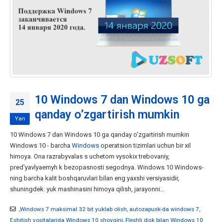
10 Windows 7 dan Windows 10 ga
25
qanday o’zgartirish mumkin
Yan
10 Windows 7 dan Windows 10 ga qanday o'zgartirish mumkin
Windows 10 - barcha
Windows
operatsion tizimlari uchun bir xil
himoya. Ona razrabyvalas s uchetom vysokix trebovaniy,
pred'yavlyaemyh k bezopasnosti segodnya. Windows 10 Windows-
ning barcha kalit boshqaruvlari bilan eng yaxshi versiyasidir,
shuningdek: yuk mashinasini himoya qilish, jarayonni...
,Windows 7 maksimal 32 bit yuklab olish
,
autozapusk-da windows 7
,
Eshitish vositalarida Windows 10 shovqini
,
Fleshli disk bilan Windows 10