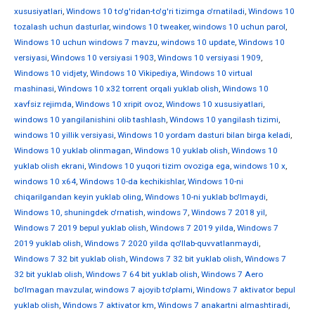
xususiyatlari
,
Windows 10 to'g'ridan-to'g'ri tizimga o'rnatiladi
,
Windows 10
tozalash uchun dasturlar
,
windows 10 tweaker
,
windows 10 uchun parol
,
Windows 10 uchun windows 7 mavzu
,
windows 10 update
,
Windows 10
versiyasi
,
Windows 10 versiyasi 1903
,
Windows 10 versiyasi 1909
,
Windows 10 vidjety
,
Windows 10 Vikipediya
,
Windows 10 virtual
mashinasi
,
Windows 10 x32 torrent orqali yuklab olish
,
Windows 10
xavfsiz rejimda
,
Windows 10 xripit ovoz
,
Windows 10 xususiyatlari
,
windows 10 yangilanishini olib tashlash
,
Windows 10 yangilash tizimi
,
windows 10 yillik versiyasi
,
Windows 10 yordam dasturi bilan birga keladi
,
Windows 10 yuklab olinmagan
,
Windows 10 yuklab olish
,
Windows 10
yuklab olish ekrani
,
Windows 10 yuqori tizim ovoziga ega
,
windows 10 х
,
windows 10 х64
,
Windows 10-da kechikishlar
,
Windows 10-ni
chiqarilgandan keyin yuklab oling
,
Windows 10-ni yuklab bo'lmaydi
,
Windows 10, shuningdek o'rnatish
,
windows 7
,
Windows 7 2018 yil
,
Windows 7 2019 bepul yuklab olish
,
Windows 7 2019 yilda
,
Windows 7
2019 yuklab olish
,
Windows 7 2020 yilda qo'llab-quvvatlanmaydi
,
Windows 7 32 bit yuklab olish
,
Windows 7 32 bit yuklab olish
,
Windows 7
32 bit yuklab olish
,
Windows 7 64 bit yuklab olish
,
Windows 7 Aero
bo'lmagan mavzular
,
windows 7 ajoyib to'plami
,
Windows 7 aktivator bepul
yuklab olish
,
Windows 7 aktivator km
,
Windows 7 anakartni almashtiradi
,