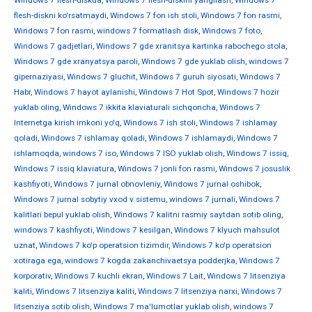
Windows 7 flesh-diskda
,
Windows 7 flesh-diskini yangilash
,
Windows 7
flesh-diskni ko'rsatmaydi
,
Windows 7 fon ish stoli
,
Windows 7 fon rasmi
,
Windows 7 fon rasmi
,
windows 7 formatlash disk
,
Windows 7 foto
,
Windows 7 gadjetlari
,
Windows 7 gde xranitsya kartinka rabochego stola
,
Windows 7 gde xranyatsya paroli
,
Windows 7 gde yuklab olish
,
windows 7
gipernaziyasi
,
Windows 7 gluchit
,
Windows 7 guruh siyosati
,
Windows 7
Habr
,
Windows 7 hayot aylanishi
,
Windows 7 Hot Spot
,
Windows 7 hozir
yuklab oling
,
Windows 7 ikkita klaviaturali sichqoncha
,
Windows 7
Internetga kirish imkoni yo'q
,
Windows 7 ish stoli
,
Windows 7 ishlamay
qoladi
,
Windows 7 ishlamay qoladi
,
Windows 7 ishlamaydi
,
Windows 7
ishlamoqda
,
windows 7 iso
,
Windows 7 ISO yuklab olish
,
Windows 7 issiq
,
Windows 7 issiq klaviatura
,
Windows 7 jonli fon rasmi
,
Windows 7 josuslik
kashfiyoti
,
Windows 7 jurnal obnovleniy
,
Windows 7 jurnal oshibok
,
Windows 7 jurnal sobytiy vxod v sistemu
,
windows 7 jurnali
,
Windows 7
kalitlari bepul yuklab olish
,
Windows 7 kalitni rasmiy saytdan sotib oling
,
windows 7 kashfiyoti
,
Windows 7 kesilgan
,
Windows 7 klyuch mahsulot
uznat
,
Windows 7 ko'p operatsion tizimdir
,
Windows 7 ko'p operatsion
xotiraga ega
,
windows 7 kogda zakanchivaetsya podderjka
,
Windows 7
korporativ
,
Windows 7 kuchli ekran
,
Windows 7 Lait
,
Windows 7 litsenziya
kaliti
,
Windows 7 litsenziya kaliti
,
Windows 7 litsenziya narxi
,
Windows 7
litsenziya sotib olish
,
Windows 7 ma'lumotlar yuklab olish
,
windows 7