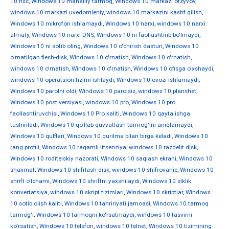
10 ltsc
,
Windows 10 mahalliy tarmoq
,
Windows 10 markazi otzyvov
,
windows 10 markazi uvedomleniy
,
windows 10 markazini kashf qilish
,
Windows 10 mikrofon ishlamaydi
,
Windows 10 narxi
,
windows 10 narxi
almaty
,
Windows 10 narxi DNS
,
Windows 10 ni faollashtirib bo'lmaydi
,
Windows 10 ni sotib oling
,
Windows 10 o'chirish dasturi
,
Windows 10
o'rnatilgan flesh-disk
,
Windows 10 o'rnatish
,
Windows 10 o'rnatish
,
windows 10 o'rnatish
,
Windows 10 o'rnatish
,
Windows 10 ofisga o'xshaydi
,
windows 10 operatsion tizimi ishlaydi
,
Windows 10 ovozi ishlamaydi
,
Windows 10 parolni oldi
,
Windows 10 parolsiz
,
windows 10 planshet
,
Windows 10 post versiyasi
,
windows 10 pro
,
Windows 10 pro
faollashtiruvchisi
,
Windows 10 Pro kaliti
,
Windows 10 qayta ishga
tushiriladi
,
Windows 10 qo'llab-quvvatlash tarmog'ini aniqlamaydi
,
Windows 10 qulflari
,
Windows 10 qurilma bilan birga keladi
,
Windows 10
rang profili
,
Windows 10 raqamli litsenziya
,
windows 10 razdelit disk
,
Windows 10 roditelskiy nazorati
,
Windows 10 saqlash ekrani
,
Windows 10
shaxmat
,
Windows 10 shifrlash disk
,
windows 10 shifrovanie
,
Windows 10
shrift o'lchami
,
Windows 10 shriftni yaxshilaydi
,
Windows 10 siklik
konvertatsiya
,
windows 10 skript tizimlari
,
Windows 10 skriptlar
,
Windows
10 sotib olish kaliti
,
Windows 10 tahririyati jamoasi
,
Windows 10 tarmoq
tarmog'i
,
Windows 10 tarmoqni ko'rsatmaydi
,
windows 10 tasvirni
ko'rsatish
,
Windows 10 telefon
,
windows 10 telnet
,
Windows 10 tizimining