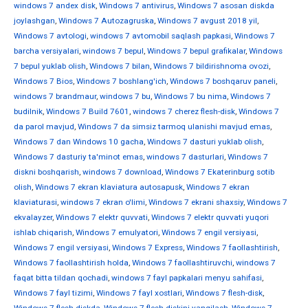
windows 7 andex disk
,
Windows 7 antivirus
,
Windows 7 asosan diskda
joylashgan
,
Windows 7 Autozagruska
,
Windows 7 avgust 2018 yil
,
Windows 7 avtologi
,
windows 7 avtomobil saqlash papkasi
,
Windows 7
barcha versiyalari
,
windows 7 bepul
,
Windows 7 bepul grafikalar
,
Windows
7 bepul yuklab olish
,
Windows 7 bilan
,
Windows 7 bildirishnoma ovozi
,
Windows 7 Bios
,
Windows 7 boshlang'ich
,
Windows 7 boshqaruv paneli
,
windows 7 brandmaur
,
windows 7 bu
,
Windows 7 bu nima
,
Windows 7
budilnik
,
Windows 7 Build 7601
,
windows 7 cherez flesh-disk
,
Windows 7
da parol mavjud
,
Windows 7 da simsiz tarmoq ulanishi mavjud emas
,
Windows 7 dan Windows 10 gacha
,
Windows 7 dasturi yuklab olish
,
Windows 7 dasturiy ta'minot emas
,
windows 7 dasturlari
,
Windows 7
diskni boshqarish
,
windows 7 download
,
Windows 7 Ekaterinburg sotib
olish
,
Windows 7 ekran klaviatura autosapusk
,
Windows 7 ekran
klaviaturasi
,
windows 7 ekran o'limi
,
Windows 7 ekrani shaxsiy
,
Windows 7
ekvalayzer
,
Windows 7 elektr quvvati
,
Windows 7 elektr quvvati yuqori
ishlab chiqarish
,
Windows 7 emulyatori
,
Windows 7 engil versiyasi
,
Windows 7 engil versiyasi
,
Windows 7 Express
,
Windows 7 faollashtirish
,
Windows 7 faollashtirish holda
,
Windows 7 faollashtiruvchi
,
windows 7
faqat bitta tildan qochadi
,
windows 7 fayl papkalari menyu sahifasi
,
Windows 7 fayl tizimi
,
Windows 7 fayl xostlari
,
Windows 7 flesh-disk
,