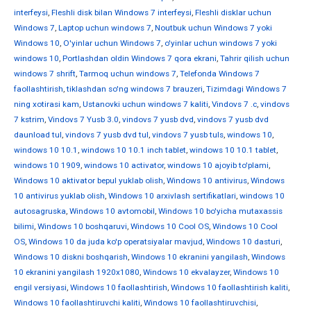
interfeysi
,
Fleshli disk bilan Windows 7 interfeysi
,
Fleshli disklar uchun
Windows 7
,
Laptop uchun windows 7
,
Noutbuk uchun Windows 7 yoki
Windows 10
,
O'yinlar uchun Windows 7
,
o'yinlar uchun windows 7 yoki
windows 10
,
Portlashdan oldin Windows 7 qora ekrani
,
Tahrir qilish uchun
windows 7 shrift
,
Tarmoq uchun windows 7
,
Telefonda Windows 7
faollashtirish
,
tiklashdan so'ng windows 7 brauzeri
,
Tizimdagi Windows 7
ning xotirasi kam
,
Ustanovki uchun windows 7 kaliti
,
Vindovs 7 .c
,
vindovs
7 kstrim
,
Vindovs 7 Yusb 3.0
,
vindovs 7 yusb dvd
,
vindovs 7 yusb dvd
daunload tul
,
vindovs 7 yusb dvd tul
,
vindovs 7 yusb tuls
,
windows 10
,
windows 10 10.1
,
windows 10 10.1 inch tablet
,
windows 10 10.1 tablet
,
windows 10 1909
,
windows 10 activator
,
windows 10 ajoyib to'plami
,
Windows 10 aktivator bepul yuklab olish
,
Windows 10 antivirus
,
Windows
10 antivirus yuklab olish
,
Windows 10 arxivlash sertifikatlari
,
windows 10
autosagruska
,
Windows 10 avtomobil
,
Windows 10 bo'yicha mutaxassis
bilimi
,
Windows 10 boshqaruvi
,
Windows 10 Cool OS
,
Windows 10 Cool
OS
,
Windows 10 da juda ko'p operatsiyalar mavjud
,
Windows 10 dasturi
,
Windows 10 diskni boshqarish
,
Windows 10 ekranini yangilash
,
Windows
10 ekranini yangilash 1920x1080
,
Windows 10 ekvalayzer
,
Windows 10
engil versiyasi
,
Windows 10 faollashtirish
,
Windows 10 faollashtirish kaliti
,
Windows 10 faollashtiruvchi kaliti
,
Windows 10 faollashtiruvchisi
,