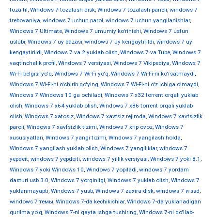
toza til
,
Windows 7 tozalash disk
,
Windows 7 tozalash paneli
,
windows 7
trebovaniya
,
windows 7 uchun parol
,
windows 7 uchun yangilanishlar
,
Windows 7 Ultimate
,
Windows 7 umumiy ko'rinishi
,
Windows 7 ustun
uslubi
,
Windows 7 uy bazasi
,
windows 7 uy kengaytirildi
,
windows 7 uy
kengaytirildi
,
Windows 7 va 2 yuklab olish
,
Windows 7 va Tube
,
Windows 7
vaqtinchalik profil
,
Windows 7 versiyasi
,
Windows 7 Vikipediya
,
Windows 7
Wi-Fi belgisi yo'q
,
Windows 7 Wi-Fi yo'q
,
Windows 7 Wi-Fi-ni ko'rsatmaydi
,
Windows 7 Wi-Fi-ni o'chirib qo'ying
,
Windows 7 Wi-Fi-ni o'z ichiga olmaydi
,
Windows 7 Windows 10 ga ochiladi
,
Windows 7 x32 torrent orqali yuklab
olish
,
Windows 7 x64 yuklab olish
,
Windows 7 x86 torrent orqali yuklab
olish
,
Windows 7 xatosiz
,
Windows 7 xavfsiz rejimda
,
Windows 7 xavfsizlik
paroli
,
Windows 7 xavfsizlik tizimi
,
Windows 7 xrip ovoz
,
Windows 7
xususiyatlari
,
Windows 7 yangi tizimi
,
Windows 7 yangilash holda
,
Windows 7 yangilash yuklab olish
,
Windows 7 yangiliklar
,
windows 7
yepdeit
,
windows 7 yepdeiti
,
windows 7 yillik versiyasi
,
Windows 7 yoki 8.1
,
Windows 7 yoki Windows 10
,
Windows 7 yopiladi
,
windows 7 yordam
dasturi usb 3.0
,
Windows 7 yorqinligi
,
Windows 7 yuklab olish
,
Windows 7
yuklanmayapti
,
Windows 7 yusb
,
Windows 7 zaxira disk
,
windows 7 и ssd
,
windows 7 темы
,
Windows 7-da kechikishlar
,
Windows 7-da yuklanadigan
qurilma yo'q
,
Windows 7-ni qayta ishga tushiring
,
Windows 7-ni qo'llab-