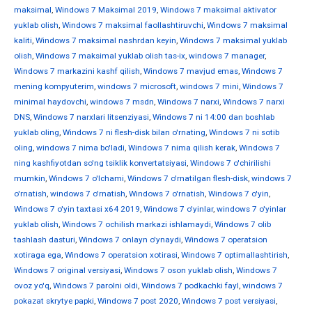
maksimal
,
Windows 7 Maksimal 2019
,
Windows 7 maksimal aktivator
yuklab olish
,
Windows 7 maksimal faollashtiruvchi
,
Windows 7 maksimal
kaliti
,
Windows 7 maksimal nashrdan keyin
,
Windows 7 maksimal yuklab
olish
,
Windows 7 maksimal yuklab olish tas-ix
,
windows 7 manager
,
Windows 7 markazini kashf qilish
,
Windows 7 mavjud emas
,
Windows 7
mening kompyuterim
,
windows 7 microsoft
,
windows 7 mini
,
Windows 7
minimal haydovchi
,
windows 7 msdn
,
Windows 7 narxi
,
Windows 7 narxi
DNS
,
Windows 7 narxlari litsenziyasi
,
Windows 7 ni 14:00 dan boshlab
yuklab oling
,
Windows 7 ni flesh-disk bilan o'rnating
,
Windows 7 ni sotib
oling
,
windows 7 nima bo'ladi
,
Windows 7 nima qilish kerak
,
Windows 7
ning kashfiyotdan so'ng tsiklik konvertatsiyasi
,
Windows 7 o'chirilishi
mumkin
,
Windows 7 o'lchami
,
Windows 7 o'rnatilgan flesh-disk
,
windows 7
o'rnatish
,
windows 7 o'rnatish
,
Windows 7 o'rnatish
,
Windows 7 o'yin
,
Windows 7 o'yin taxtasi x64 2019
,
Windows 7 o'yinlar
,
windows 7 o'yinlar
yuklab olish
,
Windows 7 ochilish markazi ishlamaydi
,
Windows 7 olib
tashlash dasturi
,
Windows 7 onlayn o'ynaydi
,
Windows 7 operatsion
xotiraga ega
,
Windows 7 operatsion xotirasi
,
Windows 7 optimallashtirish
,
Windows 7 original versiyasi
,
Windows 7 oson yuklab olish
,
Windows 7
ovoz yo'q
,
Windows 7 parolni oldi
,
Windows 7 podkachki fayl
,
windows 7
pokazat skrytye papki
,
Windows 7 post 2020
,
Windows 7 post versiyasi
,