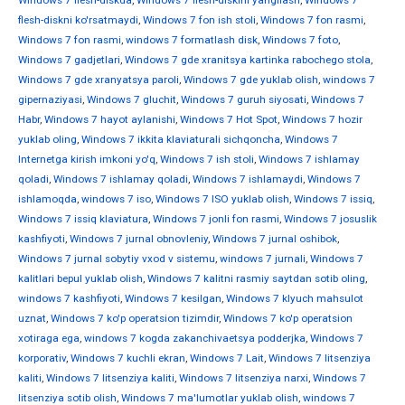
Windows 7 flesh-diskda
,
Windows 7 flesh-diskini yangilash
,
Windows 7
flesh-diskni ko'rsatmaydi
,
Windows 7 fon ish stoli
,
Windows 7 fon rasmi
,
Windows 7 fon rasmi
,
windows 7 formatlash disk
,
Windows 7 foto
,
Windows 7 gadjetlari
,
Windows 7 gde xranitsya kartinka rabochego stola
,
Windows 7 gde xranyatsya paroli
,
Windows 7 gde yuklab olish
,
windows 7
gipernaziyasi
,
Windows 7 gluchit
,
Windows 7 guruh siyosati
,
Windows 7
Habr
,
Windows 7 hayot aylanishi
,
Windows 7 Hot Spot
,
Windows 7 hozir
yuklab oling
,
Windows 7 ikkita klaviaturali sichqoncha
,
Windows 7
Internetga kirish imkoni yo'q
,
Windows 7 ish stoli
,
Windows 7 ishlamay
qoladi
,
Windows 7 ishlamay qoladi
,
Windows 7 ishlamaydi
,
Windows 7
ishlamoqda
,
windows 7 iso
,
Windows 7 ISO yuklab olish
,
Windows 7 issiq
,
Windows 7 issiq klaviatura
,
Windows 7 jonli fon rasmi
,
Windows 7 josuslik
kashfiyoti
,
Windows 7 jurnal obnovleniy
,
Windows 7 jurnal oshibok
,
Windows 7 jurnal sobytiy vxod v sistemu
,
windows 7 jurnali
,
Windows 7
kalitlari bepul yuklab olish
,
Windows 7 kalitni rasmiy saytdan sotib oling
,
windows 7 kashfiyoti
,
Windows 7 kesilgan
,
Windows 7 klyuch mahsulot
uznat
,
Windows 7 ko'p operatsion tizimdir
,
Windows 7 ko'p operatsion
xotiraga ega
,
windows 7 kogda zakanchivaetsya podderjka
,
Windows 7
korporativ
,
Windows 7 kuchli ekran
,
Windows 7 Lait
,
Windows 7 litsenziya
kaliti
,
Windows 7 litsenziya kaliti
,
Windows 7 litsenziya narxi
,
Windows 7
litsenziya sotib olish
,
Windows 7 ma'lumotlar yuklab olish
,
windows 7