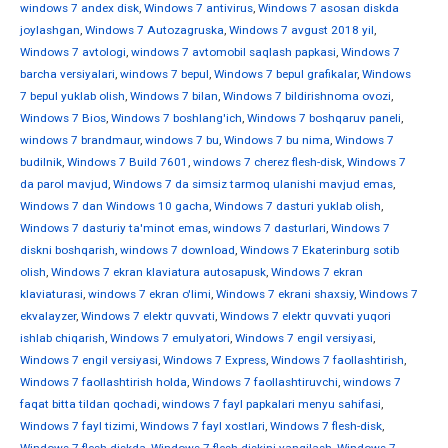
windows 7 andex disk
,
Windows 7 antivirus
,
Windows 7 asosan diskda
joylashgan
,
Windows 7 Autozagruska
,
Windows 7 avgust 2018 yil
,
Windows 7 avtologi
,
windows 7 avtomobil saqlash papkasi
,
Windows 7
barcha versiyalari
,
windows 7 bepul
,
Windows 7 bepul grafikalar
,
Windows
7 bepul yuklab olish
,
Windows 7 bilan
,
Windows 7 bildirishnoma ovozi
,
Windows 7 Bios
,
Windows 7 boshlang'ich
,
Windows 7 boshqaruv paneli
,
windows 7 brandmaur
,
windows 7 bu
,
Windows 7 bu nima
,
Windows 7
budilnik
,
Windows 7 Build 7601
,
windows 7 cherez flesh-disk
,
Windows 7
da parol mavjud
,
Windows 7 da simsiz tarmoq ulanishi mavjud emas
,
Windows 7 dan Windows 10 gacha
,
Windows 7 dasturi yuklab olish
,
Windows 7 dasturiy ta'minot emas
,
windows 7 dasturlari
,
Windows 7
diskni boshqarish
,
windows 7 download
,
Windows 7 Ekaterinburg sotib
olish
,
Windows 7 ekran klaviatura autosapusk
,
Windows 7 ekran
klaviaturasi
,
windows 7 ekran o'limi
,
Windows 7 ekrani shaxsiy
,
Windows 7
ekvalayzer
,
Windows 7 elektr quvvati
,
Windows 7 elektr quvvati yuqori
ishlab chiqarish
,
Windows 7 emulyatori
,
Windows 7 engil versiyasi
,
Windows 7 engil versiyasi
,
Windows 7 Express
,
Windows 7 faollashtirish
,
Windows 7 faollashtirish holda
,
Windows 7 faollashtiruvchi
,
windows 7
faqat bitta tildan qochadi
,
windows 7 fayl papkalari menyu sahifasi
,
Windows 7 fayl tizimi
,
Windows 7 fayl xostlari
,
Windows 7 flesh-disk
,