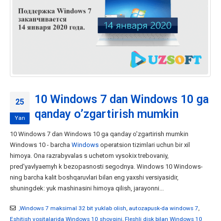
10 Windows 7 dan Windows 10 ga
25
qanday o’zgartirish mumkin
Yan
10 Windows 7 dan Windows 10 ga qanday o'zgartirish mumkin
Windows 10 - barcha
Windows
operatsion tizimlari uchun bir xil
himoya. Ona razrabyvalas s uchetom vysokix trebovaniy,
pred'yavlyaemyh k bezopasnosti segodnya. Windows 10 Windows-
ning barcha kalit boshqaruvlari bilan eng yaxshi versiyasidir,
shuningdek: yuk mashinasini himoya qilish, jarayonni...
,Windows 7 maksimal 32 bit yuklab olish
,
autozapusk-da windows 7
,
Eshitish vositalarida Windows 10 shovqini
,
Fleshli disk bilan Windows 10