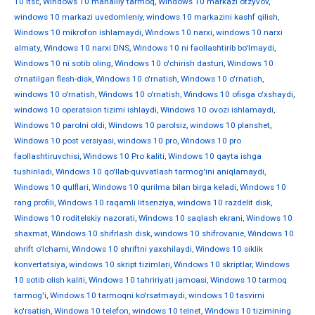
10 ltsc
,
Windows 10 mahalliy tarmoq
,
Windows 10 markazi otzyvov
,
windows 10 markazi uvedomleniy
,
windows 10 markazini kashf qilish
,
Windows 10 mikrofon ishlamaydi
,
Windows 10 narxi
,
windows 10 narxi
almaty
,
Windows 10 narxi DNS
,
Windows 10 ni faollashtirib bo'lmaydi
,
Windows 10 ni sotib oling
,
Windows 10 o'chirish dasturi
,
Windows 10
o'rnatilgan flesh-disk
,
Windows 10 o'rnatish
,
Windows 10 o'rnatish
,
windows 10 o'rnatish
,
Windows 10 o'rnatish
,
Windows 10 ofisga o'xshaydi
,
windows 10 operatsion tizimi ishlaydi
,
Windows 10 ovozi ishlamaydi
,
Windows 10 parolni oldi
,
Windows 10 parolsiz
,
windows 10 planshet
,
Windows 10 post versiyasi
,
windows 10 pro
,
Windows 10 pro
faollashtiruvchisi
,
Windows 10 Pro kaliti
,
Windows 10 qayta ishga
tushiriladi
,
Windows 10 qo'llab-quvvatlash tarmog'ini aniqlamaydi
,
Windows 10 qulflari
,
Windows 10 qurilma bilan birga keladi
,
Windows 10
rang profili
,
Windows 10 raqamli litsenziya
,
windows 10 razdelit disk
,
Windows 10 roditelskiy nazorati
,
Windows 10 saqlash ekrani
,
Windows 10
shaxmat
,
Windows 10 shifrlash disk
,
windows 10 shifrovanie
,
Windows 10
shrift o'lchami
,
Windows 10 shriftni yaxshilaydi
,
Windows 10 siklik
konvertatsiya
,
windows 10 skript tizimlari
,
Windows 10 skriptlar
,
Windows
10 sotib olish kaliti
,
Windows 10 tahririyati jamoasi
,
Windows 10 tarmoq
tarmog'i
,
Windows 10 tarmoqni ko'rsatmaydi
,
windows 10 tasvirni
ko'rsatish
,
Windows 10 telefon
,
windows 10 telnet
,
Windows 10 tizimining