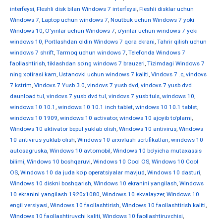
interfeysi
,
Fleshli disk bilan Windows 7 interfeysi
,
Fleshli disklar uchun
Windows 7
,
Laptop uchun windows 7
,
Noutbuk uchun Windows 7 yoki
Windows 10
,
O'yinlar uchun Windows 7
,
o'yinlar uchun windows 7 yoki
windows 10
,
Portlashdan oldin Windows 7 qora ekrani
,
Tahrir qilish uchun
windows 7 shrift
,
Tarmoq uchun windows 7
,
Telefonda Windows 7
faollashtirish
,
tiklashdan so'ng windows 7 brauzeri
,
Tizimdagi Windows 7
ning xotirasi kam
,
Ustanovki uchun windows 7 kaliti
,
Vindovs 7 .c
,
vindovs
7 kstrim
,
Vindovs 7 Yusb 3.0
,
vindovs 7 yusb dvd
,
vindovs 7 yusb dvd
daunload tul
,
vindovs 7 yusb dvd tul
,
vindovs 7 yusb tuls
,
windows 10
,
windows 10 10.1
,
windows 10 10.1 inch tablet
,
windows 10 10.1 tablet
,
windows 10 1909
,
windows 10 activator
,
windows 10 ajoyib to'plami
,
Windows 10 aktivator bepul yuklab olish
,
Windows 10 antivirus
,
Windows
10 antivirus yuklab olish
,
Windows 10 arxivlash sertifikatlari
,
windows 10
autosagruska
,
Windows 10 avtomobil
,
Windows 10 bo'yicha mutaxassis
bilimi
,
Windows 10 boshqaruvi
,
Windows 10 Cool OS
,
Windows 10 Cool
OS
,
Windows 10 da juda ko'p operatsiyalar mavjud
,
Windows 10 dasturi
,
Windows 10 diskni boshqarish
,
Windows 10 ekranini yangilash
,
Windows
10 ekranini yangilash 1920x1080
,
Windows 10 ekvalayzer
,
Windows 10
engil versiyasi
,
Windows 10 faollashtirish
,
Windows 10 faollashtirish kaliti
,
Windows 10 faollashtiruvchi kaliti
,
Windows 10 faollashtiruvchisi
,