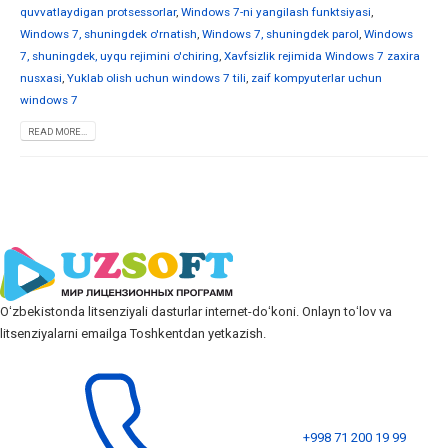
quvvatlaydigan protsessorlar
,
Windows 7-ni yangilash funktsiyasi
,
Windows 7, shuningdek o'rnatish
,
Windows 7, shuningdek parol
,
Windows
7, shuningdek, uyqu rejimini o'chiring
,
Xavfsizlik rejimida Windows 7 zaxira
nusxasi
,
Yuklab olish uchun windows 7 tili
,
zaif kompyuterlar uchun
windows 7
READ MORE...
Oʻzbekistonda litsenziyali dasturlar internet-doʻkoni. Onlayn toʻlov va
litsenziyalarni emailga Toshkentdan yetkazish.
+998 71 200 19 99