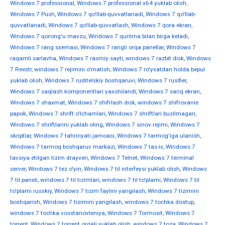
Windows 7 professional
,
Windows 7 professional x64 yuklab olish
,
Windows 7 Push
,
Windows 7 qo'llab-quvvatlanadi
,
Windows 7 qo'llab-
quvvatlanadi
,
Windows 7 qo'llab-quvvatlash
,
Windows 7 qora ekran
,
Windows 7 qorong'u mavzu
,
Windows 7 qurilma bilan birga keladi
,
Windows 7 rang sxemasi
,
Windows 7 rangli orqa panellar
,
Windows 7
raqamli sarlavha
,
Windows 7 rasmiy sayti
,
windows 7 razbit disk
,
Windows
7 Reestr
,
windows 7 rejimini o'rnatish
,
Windows 7 ro'yxatdan holda bepul
yuklab olish
,
Windows 7 ruditelskiy boshqaruvi
,
Windows 7 rusifier
,
Windows 7 saqlash komponentlari yaxshilandi
,
Windows 7 sariq ekran
,
Windows 7 shaxmat
,
Windows 7 shifrlash disk
,
windows 7 shifrovanie
papok
,
Windows 7 shrift o'lchamlari
,
Windows 7 shriftlari buzilmagan
,
Windows 7 shriftlarini yuklab oling
,
Windows 7 sinov rejimi
,
Windows 7
skriptlar
,
Windows 7 tahririyati jamoasi
,
Windows 7 tarmog'iga ulanish
,
Windows 7 tarmoq boshqaruv markazi
,
Windows 7 tas-ix
,
Windows 7
tavsiya etilgan tizim drayveri
,
Windows 7 Telnet
,
Windows 7 terminal
server
,
Windows 7 tez o'yin
,
Windows 7 til interfeysi yuklab olish
,
Windows
7 til paneli
,
windows 7 til tizimlari
,
windows 7 til to'plami
,
Windows 7 til
to'plami russkiy
,
Windows 7 tizim faylini yangilash
,
Windows 7 tizimini
boshqarish
,
Windows 7 tizimini yangilash
,
windows 7 tochka dostup
,
windows 7 tochka vosstanovleniya
,
Windows 7 Tormosit
,
Windows 7
torrent
,
Windows 7 torrent orqali yuklab olish
,
windows 7 toza
,
Windows 7