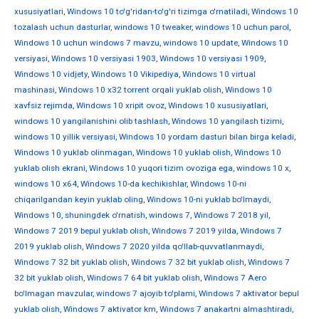
xususiyatlari
,
Windows 10 to'g'ridan-to'g'ri tizimga o'rnatiladi
,
Windows 10
tozalash uchun dasturlar
,
windows 10 tweaker
,
windows 10 uchun parol
,
Windows 10 uchun windows 7 mavzu
,
windows 10 update
,
Windows 10
versiyasi
,
Windows 10 versiyasi 1903
,
Windows 10 versiyasi 1909
,
Windows 10 vidjety
,
Windows 10 Vikipediya
,
Windows 10 virtual
mashinasi
,
Windows 10 x32 torrent orqali yuklab olish
,
Windows 10
xavfsiz rejimda
,
Windows 10 xripit ovoz
,
Windows 10 xususiyatlari
,
windows 10 yangilanishini olib tashlash
,
Windows 10 yangilash tizimi
,
windows 10 yillik versiyasi
,
Windows 10 yordam dasturi bilan birga keladi
,
Windows 10 yuklab olinmagan
,
Windows 10 yuklab olish
,
Windows 10
yuklab olish ekrani
,
Windows 10 yuqori tizim ovoziga ega
,
windows 10 х
,
windows 10 х64
,
Windows 10-da kechikishlar
,
Windows 10-ni
chiqarilgandan keyin yuklab oling
,
Windows 10-ni yuklab bo'lmaydi
,
Windows 10, shuningdek o'rnatish
,
windows 7
,
Windows 7 2018 yil
,
Windows 7 2019 bepul yuklab olish
,
Windows 7 2019 yilda
,
Windows 7
2019 yuklab olish
,
Windows 7 2020 yilda qo'llab-quvvatlanmaydi
,
Windows 7 32 bit yuklab olish
,
Windows 7 32 bit yuklab olish
,
Windows 7
32 bit yuklab olish
,
Windows 7 64 bit yuklab olish
,
Windows 7 Aero
bo'lmagan mavzular
,
windows 7 ajoyib to'plami
,
Windows 7 aktivator bepul
yuklab olish
,
Windows 7 aktivator km
,
Windows 7 anakartni almashtiradi
,