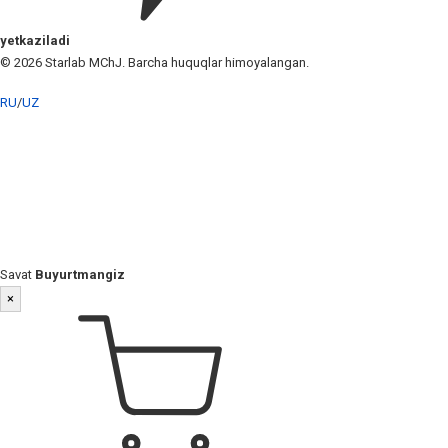
yetkaziladi
© 2026 Starlab MChJ. Barcha huquqlar himoyalangan.
RU
/
UZ
Savat
Buyurtmangiz
×