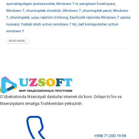
quvvatlaydigan protsessorlar
,
Windows 7-ni yangilash funktsiyasi
,
Windows 7, shuningdek o'rnatish
,
Windows 7, shuningdek parol
,
Windows
7, shuningdek, uyqu rejimini o'chiring
,
Xavfsizlik rejimida Windows 7 zaxira
nusxasi
,
Yuklab olish uchun windows 7 tili
,
zaif kompyuterlar uchun
windows 7
READ MORE...
Oʻzbekistonda litsenziyali dasturlar internet-doʻkoni. Onlayn toʻlov va
litsenziyalarni emailga Toshkentdan yetkazish.
+998 71 200 19 99