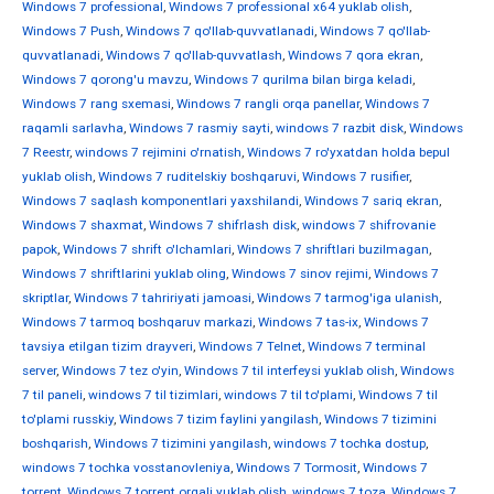
Windows 7 professional
,
Windows 7 professional x64 yuklab olish
,
Windows 7 Push
,
Windows 7 qo'llab-quvvatlanadi
,
Windows 7 qo'llab-
quvvatlanadi
,
Windows 7 qo'llab-quvvatlash
,
Windows 7 qora ekran
,
Windows 7 qorong'u mavzu
,
Windows 7 qurilma bilan birga keladi
,
Windows 7 rang sxemasi
,
Windows 7 rangli orqa panellar
,
Windows 7
raqamli sarlavha
,
Windows 7 rasmiy sayti
,
windows 7 razbit disk
,
Windows
7 Reestr
,
windows 7 rejimini o'rnatish
,
Windows 7 ro'yxatdan holda bepul
yuklab olish
,
Windows 7 ruditelskiy boshqaruvi
,
Windows 7 rusifier
,
Windows 7 saqlash komponentlari yaxshilandi
,
Windows 7 sariq ekran
,
Windows 7 shaxmat
,
Windows 7 shifrlash disk
,
windows 7 shifrovanie
papok
,
Windows 7 shrift o'lchamlari
,
Windows 7 shriftlari buzilmagan
,
Windows 7 shriftlarini yuklab oling
,
Windows 7 sinov rejimi
,
Windows 7
skriptlar
,
Windows 7 tahririyati jamoasi
,
Windows 7 tarmog'iga ulanish
,
Windows 7 tarmoq boshqaruv markazi
,
Windows 7 tas-ix
,
Windows 7
tavsiya etilgan tizim drayveri
,
Windows 7 Telnet
,
Windows 7 terminal
server
,
Windows 7 tez o'yin
,
Windows 7 til interfeysi yuklab olish
,
Windows
7 til paneli
,
windows 7 til tizimlari
,
windows 7 til to'plami
,
Windows 7 til
to'plami russkiy
,
Windows 7 tizim faylini yangilash
,
Windows 7 tizimini
boshqarish
,
Windows 7 tizimini yangilash
,
windows 7 tochka dostup
,
windows 7 tochka vosstanovleniya
,
Windows 7 Tormosit
,
Windows 7
torrent
,
Windows 7 torrent orqali yuklab olish
,
windows 7 toza
,
Windows 7