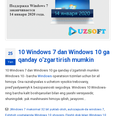
10 Windows 7 dan Windows 10 ga
25
qanday o’zgartirish mumkin
Yan
10 Windows 7 dan Windows 10 ga qanday o'zgartirish mumkin
Windows 10 - barcha
Windows
operatsion tizimlari uchun bir xil
himoya. Ona razrabyvalas s uchetom vysokix trebovaniy,
pred'yavlyaemyh k bezopasnosti segodnya. Windows 10 Windows-
ning barcha kalit boshqaruvlari bilan eng yaxshi versiyasidir,
shuningdek: yuk mashinasini himoya qilish, jarayonni...
,Windows 7 maksimal 32 bit yuklab olish
,
autozapusk-da windows 7
,
Eshitish vositalarida Windows 10 shovqini
,
Fleshli disk bilan Windows 10