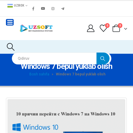
UZBEK
0
0
Windows 7 bepul yuklab olish
Bosh sahifa
»
Windows 7 bepul yuklab olish