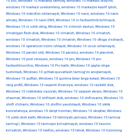
10 ltsc
,
Windows 10 mahalliy tarmoq
,
Windows 10 markazi otzyvov
,
windows 10 markazi uvedomleniy
,
windows 10 markazini kashf qilish
,
Windows 10 mikrofon ishlamaydi
,
Windows 10 narxi
,
windows 10 narxi
almaty
,
Windows 10 narxi DNS
,
Windows 10 ni faollashtirib bo'lmaydi
,
Windows 10 ni sotib oling
,
Windows 10 o'chirish dasturi
,
Windows 10
o'rnatilgan flesh-disk
,
Windows 10 o'rnatish
,
Windows 10 o'rnatish
,
windows 10 o'rnatish
,
Windows 10 o'rnatish
,
Windows 10 ofisga o'xshaydi
,
windows 10 operatsion tizimi ishlaydi
,
Windows 10 ovozi ishlamaydi
,
Windows 10 parolni oldi
,
Windows 10 parolsiz
,
windows 10 planshet
,
Windows 10 post versiyasi
,
windows 10 pro
,
Windows 10 pro
faollashtiruvchisi
,
Windows 10 Pro kaliti
,
Windows 10 qayta ishga
tushiriladi
,
Windows 10 qo'llab-quvvatlash tarmog'ini aniqlamaydi
,
Windows 10 qulflari
,
Windows 10 qurilma bilan birga keladi
,
Windows 10
rang profili
,
Windows 10 raqamli litsenziya
,
windows 10 razdelit disk
,
Windows 10 roditelskiy nazorati
,
Windows 10 saqlash ekrani
,
Windows 10
shaxmat
,
Windows 10 shifrlash disk
,
windows 10 shifrovanie
,
Windows 10
shrift o'lchami
,
Windows 10 shriftni yaxshilaydi
,
Windows 10 siklik
konvertatsiya
,
windows 10 skript tizimlari
,
Windows 10 skriptlar
,
Windows
10 sotib olish kaliti
,
Windows 10 tahririyati jamoasi
,
Windows 10 tarmoq
tarmog'i
,
Windows 10 tarmoqni ko'rsatmaydi
,
windows 10 tasvirni
ko'rsatish
,
Windows 10 telefon
,
windows 10 telnet
,
Windows 10 tizimining