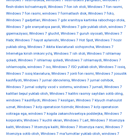
Windows 7 flesh-diskda
,
Windows 7 flesh-diskini yangilash
,
Windows 7
flesh-diskni ko'rsatmaydi
,
Windows 7 fon ish stoli
,
Windows 7 fon rasmi
,
Windows 7 fon rasmi
,
windows 7 formatlash disk
,
Windows 7 foto
,
Windows 7 gadjetlari
,
Windows 7 gde xranitsya kartinka rabochego stola
,
Windows 7 gde xranyatsya paroli
,
Windows 7 gde yuklab olish
,
windows 7
gipernaziyasi
,
Windows 7 gluchit
,
Windows 7 guruh siyosati
,
Windows 7
Habr
,
Windows 7 hayot aylanishi
,
Windows 7 Hot Spot
,
Windows 7 hozir
yuklab oling
,
Windows 7 ikkita klaviaturali sichqoncha
,
Windows 7
Internetga kirish imkoni yo'q
,
Windows 7 ish stoli
,
Windows 7 ishlamay
qoladi
,
Windows 7 ishlamay qoladi
,
Windows 7 ishlamaydi
,
Windows 7
ishlamoqda
,
windows 7 iso
,
Windows 7 ISO yuklab olish
,
Windows 7 issiq
,
Windows 7 issiq klaviatura
,
Windows 7 jonli fon rasmi
,
Windows 7 josuslik
kashfiyoti
,
Windows 7 jurnal obnovleniy
,
Windows 7 jurnal oshibok
,
Windows 7 jurnal sobytiy vxod v sistemu
,
windows 7 jurnali
,
Windows 7
kalitlari bepul yuklab olish
,
Windows 7 kalitni rasmiy saytdan sotib oling
,
windows 7 kashfiyoti
,
Windows 7 kesilgan
,
Windows 7 klyuch mahsulot
uznat
,
Windows 7 ko'p operatsion tizimdir
,
Windows 7 ko'p operatsion
xotiraga ega
,
windows 7 kogda zakanchivaetsya podderjka
,
Windows 7
korporativ
,
Windows 7 kuchli ekran
,
Windows 7 Lait
,
Windows 7 litsenziya
kaliti
,
Windows 7 litsenziya kaliti
,
Windows 7 litsenziya narxi
,
Windows 7
litsenziya sotib olish
,
Windows 7 ma'lumotlar yuklab olish
,
windows 7