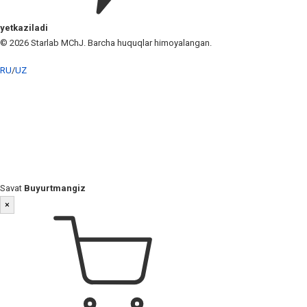
yetkaziladi
© 2026 Starlab MChJ. Barcha huquqlar himoyalangan.
RU
/
UZ
Savat
Buyurtmangiz
×