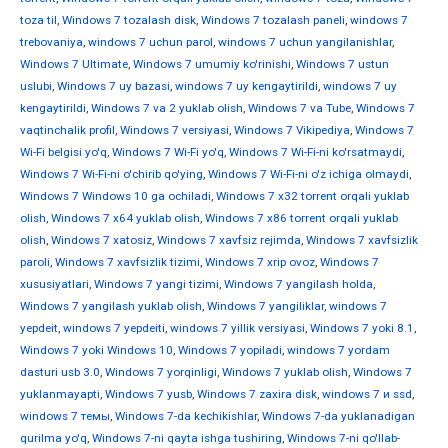
toza til
,
Windows 7 tozalash disk
,
Windows 7 tozalash paneli
,
windows 7
trebovaniya
,
windows 7 uchun parol
,
windows 7 uchun yangilanishlar
,
Windows 7 Ultimate
,
Windows 7 umumiy ko'rinishi
,
Windows 7 ustun
uslubi
,
Windows 7 uy bazasi
,
windows 7 uy kengaytirildi
,
windows 7 uy
kengaytirildi
,
Windows 7 va 2 yuklab olish
,
Windows 7 va Tube
,
Windows 7
vaqtinchalik profil
,
Windows 7 versiyasi
,
Windows 7 Vikipediya
,
Windows 7
Wi-Fi belgisi yo'q
,
Windows 7 Wi-Fi yo'q
,
Windows 7 Wi-Fi-ni ko'rsatmaydi
,
Windows 7 Wi-Fi-ni o'chirib qo'ying
,
Windows 7 Wi-Fi-ni o'z ichiga olmaydi
,
Windows 7 Windows 10 ga ochiladi
,
Windows 7 x32 torrent orqali yuklab
olish
,
Windows 7 x64 yuklab olish
,
Windows 7 x86 torrent orqali yuklab
olish
,
Windows 7 xatosiz
,
Windows 7 xavfsiz rejimda
,
Windows 7 xavfsizlik
paroli
,
Windows 7 xavfsizlik tizimi
,
Windows 7 xrip ovoz
,
Windows 7
xususiyatlari
,
Windows 7 yangi tizimi
,
Windows 7 yangilash holda
,
Windows 7 yangilash yuklab olish
,
Windows 7 yangiliklar
,
windows 7
yepdeit
,
windows 7 yepdeiti
,
windows 7 yillik versiyasi
,
Windows 7 yoki 8.1
,
Windows 7 yoki Windows 10
,
Windows 7 yopiladi
,
windows 7 yordam
dasturi usb 3.0
,
Windows 7 yorqinligi
,
Windows 7 yuklab olish
,
Windows 7
yuklanmayapti
,
Windows 7 yusb
,
Windows 7 zaxira disk
,
windows 7 и ssd
,
windows 7 темы
,
Windows 7-da kechikishlar
,
Windows 7-da yuklanadigan
qurilma yo'q
,
Windows 7-ni qayta ishga tushiring
,
Windows 7-ni qo'llab-