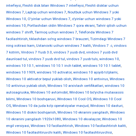
interfeysi
,
Fleshli disk bilan Windows 7 interfeysi
,
Fleshli disklar uchun
Windows 7
,
Laptop uchun windows 7
,
Noutbuk uchun Windows 7 yoki
Windows 10
,
O'yinlar uchun Windows 7
,
o'yinlar uchun windows 7 yoki
windows 10
,
Portlashdan oldin Windows 7 qora ekrani
,
Tahrir qilish uchun
windows 7 shrift
,
Tarmoq uchun windows 7
,
Telefonda Windows 7
faollashtirish
,
tiklashdan so'ng windows 7 brauzeri
,
Tizimdagi Windows 7
ning xotirasi kam
,
Ustanovki uchun windows 7 kaliti
,
Vindovs 7 .c
,
vindovs
7 kstrim
,
Vindovs 7 Yusb 3.0
,
vindovs 7 yusb dvd
,
vindovs 7 yusb dvd
daunload tul
,
vindovs 7 yusb dvd tul
,
vindovs 7 yusb tuls
,
windows 10
,
windows 10 10.1
,
windows 10 10.1 inch tablet
,
windows 10 10.1 tablet
,
windows 10 1909
,
windows 10 activator
,
windows 10 ajoyib to'plami
,
Windows 10 aktivator bepul yuklab olish
,
Windows 10 antivirus
,
Windows
10 antivirus yuklab olish
,
Windows 10 arxivlash sertifikatlari
,
windows 10
autosagruska
,
Windows 10 avtomobil
,
Windows 10 bo'yicha mutaxassis
bilimi
,
Windows 10 boshqaruvi
,
Windows 10 Cool OS
,
Windows 10 Cool
OS
,
Windows 10 da juda ko'p operatsiyalar mavjud
,
Windows 10 dasturi
,
Windows 10 diskni boshqarish
,
Windows 10 ekranini yangilash
,
Windows
10 ekranini yangilash 1920x1080
,
Windows 10 ekvalayzer
,
Windows 10
engil versiyasi
,
Windows 10 faollashtirish
,
Windows 10 faollashtirish kaliti
,
Windows 10 faollashtiruvchi kaliti
,
Windows 10 faollashtiruvchisi
,