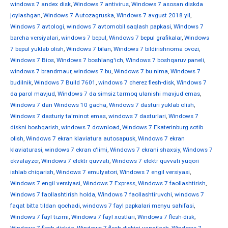
windows 7 andex disk
,
Windows 7 antivirus
,
Windows 7 asosan diskda
joylashgan
,
Windows 7 Autozagruska
,
Windows 7 avgust 2018 yil
,
Windows 7 avtologi
,
windows 7 avtomobil saqlash papkasi
,
Windows 7
barcha versiyalari
,
windows 7 bepul
,
Windows 7 bepul grafikalar
,
Windows
7 bepul yuklab olish
,
Windows 7 bilan
,
Windows 7 bildirishnoma ovozi
,
Windows 7 Bios
,
Windows 7 boshlang'ich
,
Windows 7 boshqaruv paneli
,
windows 7 brandmaur
,
windows 7 bu
,
Windows 7 bu nima
,
Windows 7
budilnik
,
Windows 7 Build 7601
,
windows 7 cherez flesh-disk
,
Windows 7
da parol mavjud
,
Windows 7 da simsiz tarmoq ulanishi mavjud emas
,
Windows 7 dan Windows 10 gacha
,
Windows 7 dasturi yuklab olish
,
Windows 7 dasturiy ta'minot emas
,
windows 7 dasturlari
,
Windows 7
diskni boshqarish
,
windows 7 download
,
Windows 7 Ekaterinburg sotib
olish
,
Windows 7 ekran klaviatura autosapusk
,
Windows 7 ekran
klaviaturasi
,
windows 7 ekran o'limi
,
Windows 7 ekrani shaxsiy
,
Windows 7
ekvalayzer
,
Windows 7 elektr quvvati
,
Windows 7 elektr quvvati yuqori
ishlab chiqarish
,
Windows 7 emulyatori
,
Windows 7 engil versiyasi
,
Windows 7 engil versiyasi
,
Windows 7 Express
,
Windows 7 faollashtirish
,
Windows 7 faollashtirish holda
,
Windows 7 faollashtiruvchi
,
windows 7
faqat bitta tildan qochadi
,
windows 7 fayl papkalari menyu sahifasi
,
Windows 7 fayl tizimi
,
Windows 7 fayl xostlari
,
Windows 7 flesh-disk
,