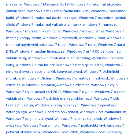
maksimal
,
Windows 7 Maksimal 2019
,
Windows 7 maksimal aktivator
yuklab olish
,
Windows 7 maksimal faollashtiruvchi
,
Windows 7 maksimal
kaliti
,
Windows 7 maksimal nashrdan keyin
,
Windows 7 maksimal yuklab
olish
,
Windows 7 maksimal yuklab olish tas-ix
,
windows 7 manager
,
Windows 7 markazini kashf qilish
,
Windows 7 mavjud emas
,
Windows 7
mening kompyuterim
,
windows 7 microsoft
,
windows 7 mini
,
Windows 7
minimal haydovchi
,
windows 7 msdn
,
Windows 7 narxi
,
Windows 7 narxi
DNS
,
Windows 7 narxlari litsenziyasi
,
Windows 7 ni 14:00 dan boshlab
yuklab oling
,
Windows 7 ni flesh-disk bilan o'rnating
,
Windows 7 ni sotib
oling
,
windows 7 nima bo'ladi
,
Windows 7 nima qilish kerak
,
Windows 7
ning kashfiyotdan so'ng tsiklik konvertatsiyasi
,
Windows 7 o'chirilishi
mumkin
,
Windows 7 o'lchami
,
Windows 7 o'rnatilgan flesh-disk
,
Windows 7
o'rnatish
,
windows 7 o'rnatish
,
windows 7 o'rnatish
,
Windows 7 o'yin
,
Windows 7 o'yin taxtasi x64 2019
,
Windows 7 o'yinlar
,
windows 7 o'yinlar
yuklab olish
,
Windows 7 ochilish markazi ishlamaydi
,
Windows 7 olib
tashlash dasturi
,
Windows 7 onlayn o'ynaydi
,
Windows 7 operatsion
xotiraga ega
,
Windows 7 operatsion xotirasi
,
Windows 7 optimallashtirish
,
Windows 7 original versiyasi
,
Windows 7 oson yuklab olish
,
Windows 7
ovoz yo'q
,
Windows 7 parolni oldi
,
Windows 7 podkachki fayl
,
windows 7
pokazat skrytye papki
,
Windows 7 post 2020
,
Windows 7 post versiyasi
,