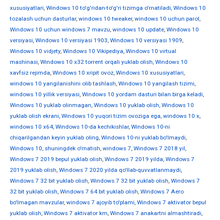
xususiyatlari
,
Windows 10 to'g'ridan-to'g'ri tizimga o'rnatiladi
,
Windows 10
tozalash uchun dasturlar
,
windows 10 tweaker
,
windows 10 uchun parol
,
Windows 10 uchun windows 7 mavzu
,
windows 10 update
,
Windows 10
versiyasi
,
Windows 10 versiyasi 1903
,
Windows 10 versiyasi 1909
,
Windows 10 vidjety
,
Windows 10 Vikipediya
,
Windows 10 virtual
mashinasi
,
Windows 10 x32 torrent orqali yuklab olish
,
Windows 10
xavfsiz rejimda
,
Windows 10 xripit ovoz
,
Windows 10 xususiyatlari
,
windows 10 yangilanishini olib tashlash
,
Windows 10 yangilash tizimi
,
windows 10 yillik versiyasi
,
Windows 10 yordam dasturi bilan birga keladi
,
Windows 10 yuklab olinmagan
,
Windows 10 yuklab olish
,
Windows 10
yuklab olish ekrani
,
Windows 10 yuqori tizim ovoziga ega
,
windows 10 х
,
windows 10 х64
,
Windows 10-da kechikishlar
,
Windows 10-ni
chiqarilgandan keyin yuklab oling
,
Windows 10-ni yuklab bo'lmaydi
,
Windows 10, shuningdek o'rnatish
,
windows 7
,
Windows 7 2018 yil
,
Windows 7 2019 bepul yuklab olish
,
Windows 7 2019 yilda
,
Windows 7
2019 yuklab olish
,
Windows 7 2020 yilda qo'llab-quvvatlanmaydi
,
Windows 7 32 bit yuklab olish
,
Windows 7 32 bit yuklab olish
,
Windows 7
32 bit yuklab olish
,
Windows 7 64 bit yuklab olish
,
Windows 7 Aero
bo'lmagan mavzular
,
windows 7 ajoyib to'plami
,
Windows 7 aktivator bepul
yuklab olish
,
Windows 7 aktivator km
,
Windows 7 anakartni almashtiradi
,