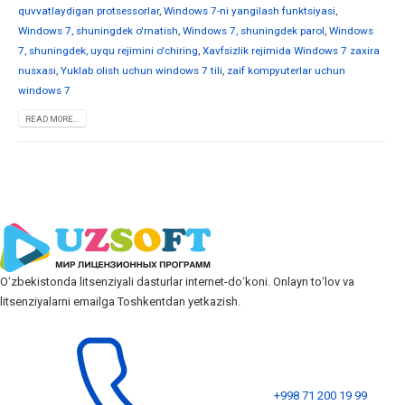
quvvatlaydigan protsessorlar
,
Windows 7-ni yangilash funktsiyasi
,
Windows 7, shuningdek o'rnatish
,
Windows 7, shuningdek parol
,
Windows
7, shuningdek, uyqu rejimini o'chiring
,
Xavfsizlik rejimida Windows 7 zaxira
nusxasi
,
Yuklab olish uchun windows 7 tili
,
zaif kompyuterlar uchun
windows 7
READ MORE...
Oʻzbekistonda litsenziyali dasturlar internet-doʻkoni. Onlayn toʻlov va
litsenziyalarni emailga Toshkentdan yetkazish.
+998 71 200 19 99