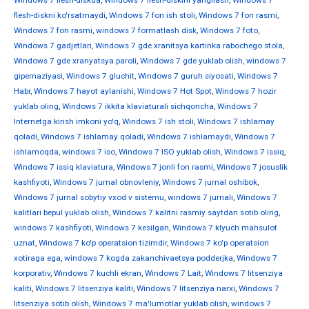
Windows 7 flesh-diskda
,
Windows 7 flesh-diskini yangilash
,
Windows 7
flesh-diskni ko'rsatmaydi
,
Windows 7 fon ish stoli
,
Windows 7 fon rasmi
,
Windows 7 fon rasmi
,
windows 7 formatlash disk
,
Windows 7 foto
,
Windows 7 gadjetlari
,
Windows 7 gde xranitsya kartinka rabochego stola
,
Windows 7 gde xranyatsya paroli
,
Windows 7 gde yuklab olish
,
windows 7
gipernaziyasi
,
Windows 7 gluchit
,
Windows 7 guruh siyosati
,
Windows 7
Habr
,
Windows 7 hayot aylanishi
,
Windows 7 Hot Spot
,
Windows 7 hozir
yuklab oling
,
Windows 7 ikkita klaviaturali sichqoncha
,
Windows 7
Internetga kirish imkoni yo'q
,
Windows 7 ish stoli
,
Windows 7 ishlamay
qoladi
,
Windows 7 ishlamay qoladi
,
Windows 7 ishlamaydi
,
Windows 7
ishlamoqda
,
windows 7 iso
,
Windows 7 ISO yuklab olish
,
Windows 7 issiq
,
Windows 7 issiq klaviatura
,
Windows 7 jonli fon rasmi
,
Windows 7 josuslik
kashfiyoti
,
Windows 7 jurnal obnovleniy
,
Windows 7 jurnal oshibok
,
Windows 7 jurnal sobytiy vxod v sistemu
,
windows 7 jurnali
,
Windows 7
kalitlari bepul yuklab olish
,
Windows 7 kalitni rasmiy saytdan sotib oling
,
windows 7 kashfiyoti
,
Windows 7 kesilgan
,
Windows 7 klyuch mahsulot
uznat
,
Windows 7 ko'p operatsion tizimdir
,
Windows 7 ko'p operatsion
xotiraga ega
,
windows 7 kogda zakanchivaetsya podderjka
,
Windows 7
korporativ
,
Windows 7 kuchli ekran
,
Windows 7 Lait
,
Windows 7 litsenziya
kaliti
,
Windows 7 litsenziya kaliti
,
Windows 7 litsenziya narxi
,
Windows 7
litsenziya sotib olish
,
Windows 7 ma'lumotlar yuklab olish
,
windows 7