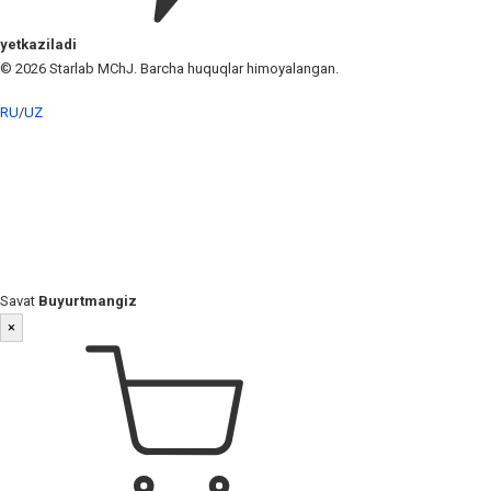
yetkaziladi
© 2026 Starlab MChJ. Barcha huquqlar himoyalangan.
RU
/
UZ
Savat
Buyurtmangiz
×