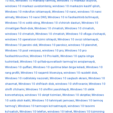
10 ltsc
,
Windows 10 mahalliy tarmoq
,
Windows 10 markazi otzyvov
,
windows 10 markazi uvedomleniy
,
windows 10 markazini kashf qilish
,
Windows 10 mikrofon ishlamaydi
,
Windows 10 narxi
,
windows 10 narxi
almaty
,
Windows 10 narxi DNS
,
Windows 10 ni faollashtirib bo'lmaydi
,
Windows 10 ni sotib oling
,
Windows 10 o'chirish dasturi
,
Windows 10
o'rnatilgan flesh-disk
,
Windows 10 o'rnatish
,
Windows 10 o'rnatish
,
windows 10 o'rnatish
,
Windows 10 o'rnatish
,
Windows 10 ofisga o'xshaydi
,
windows 10 operatsion tizimi ishlaydi
,
Windows 10 ovozi ishlamaydi
,
Windows 10 parolni oldi
,
Windows 10 parolsiz
,
windows 10 planshet
,
Windows 10 post versiyasi
,
windows 10 pro
,
Windows 10 pro
faollashtiruvchisi
,
Windows 10 Pro kaliti
,
Windows 10 qayta ishga
tushiriladi
,
Windows 10 qo'llab-quvvatlash tarmog'ini aniqlamaydi
,
Windows 10 qulflari
,
Windows 10 qurilma bilan birga keladi
,
Windows 10
rang profili
,
Windows 10 raqamli litsenziya
,
windows 10 razdelit disk
,
Windows 10 roditelskiy nazorati
,
Windows 10 saqlash ekrani
,
Windows 10
shaxmat
,
Windows 10 shifrlash disk
,
windows 10 shifrovanie
,
Windows 10
shrift o'lchami
,
Windows 10 shriftni yaxshilaydi
,
Windows 10 siklik
konvertatsiya
,
windows 10 skript tizimlari
,
Windows 10 skriptlar
,
Windows
10 sotib olish kaliti
,
Windows 10 tahririyati jamoasi
,
Windows 10 tarmoq
tarmog'i
,
Windows 10 tarmoqni ko'rsatmaydi
,
windows 10 tasvirni
ko'rsatish
,
Windows 10 telefon
,
windows 10 telnet
,
Windows 10 tizimining