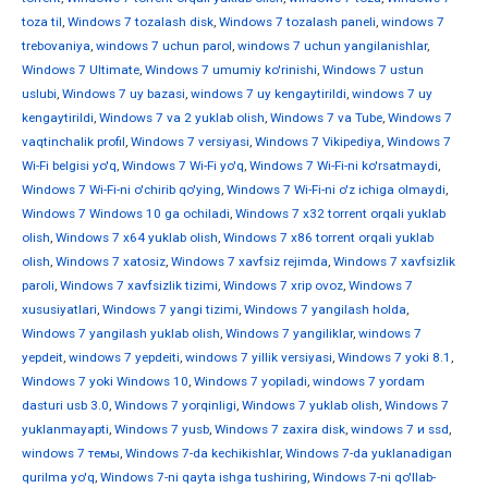
toza til
,
Windows 7 tozalash disk
,
Windows 7 tozalash paneli
,
windows 7
trebovaniya
,
windows 7 uchun parol
,
windows 7 uchun yangilanishlar
,
Windows 7 Ultimate
,
Windows 7 umumiy ko'rinishi
,
Windows 7 ustun
uslubi
,
Windows 7 uy bazasi
,
windows 7 uy kengaytirildi
,
windows 7 uy
kengaytirildi
,
Windows 7 va 2 yuklab olish
,
Windows 7 va Tube
,
Windows 7
vaqtinchalik profil
,
Windows 7 versiyasi
,
Windows 7 Vikipediya
,
Windows 7
Wi-Fi belgisi yo'q
,
Windows 7 Wi-Fi yo'q
,
Windows 7 Wi-Fi-ni ko'rsatmaydi
,
Windows 7 Wi-Fi-ni o'chirib qo'ying
,
Windows 7 Wi-Fi-ni o'z ichiga olmaydi
,
Windows 7 Windows 10 ga ochiladi
,
Windows 7 x32 torrent orqali yuklab
olish
,
Windows 7 x64 yuklab olish
,
Windows 7 x86 torrent orqali yuklab
olish
,
Windows 7 xatosiz
,
Windows 7 xavfsiz rejimda
,
Windows 7 xavfsizlik
paroli
,
Windows 7 xavfsizlik tizimi
,
Windows 7 xrip ovoz
,
Windows 7
xususiyatlari
,
Windows 7 yangi tizimi
,
Windows 7 yangilash holda
,
Windows 7 yangilash yuklab olish
,
Windows 7 yangiliklar
,
windows 7
yepdeit
,
windows 7 yepdeiti
,
windows 7 yillik versiyasi
,
Windows 7 yoki 8.1
,
Windows 7 yoki Windows 10
,
Windows 7 yopiladi
,
windows 7 yordam
dasturi usb 3.0
,
Windows 7 yorqinligi
,
Windows 7 yuklab olish
,
Windows 7
yuklanmayapti
,
Windows 7 yusb
,
Windows 7 zaxira disk
,
windows 7 и ssd
,
windows 7 темы
,
Windows 7-da kechikishlar
,
Windows 7-da yuklanadigan
qurilma yo'q
,
Windows 7-ni qayta ishga tushiring
,
Windows 7-ni qo'llab-