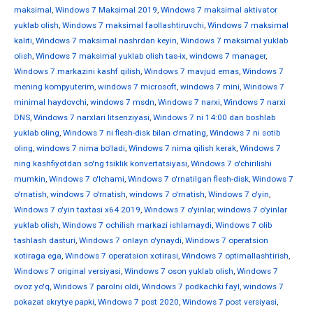
maksimal
,
Windows 7 Maksimal 2019
,
Windows 7 maksimal aktivator
yuklab olish
,
Windows 7 maksimal faollashtiruvchi
,
Windows 7 maksimal
kaliti
,
Windows 7 maksimal nashrdan keyin
,
Windows 7 maksimal yuklab
olish
,
Windows 7 maksimal yuklab olish tas-ix
,
windows 7 manager
,
Windows 7 markazini kashf qilish
,
Windows 7 mavjud emas
,
Windows 7
mening kompyuterim
,
windows 7 microsoft
,
windows 7 mini
,
Windows 7
minimal haydovchi
,
windows 7 msdn
,
Windows 7 narxi
,
Windows 7 narxi
DNS
,
Windows 7 narxlari litsenziyasi
,
Windows 7 ni 14:00 dan boshlab
yuklab oling
,
Windows 7 ni flesh-disk bilan o'rnating
,
Windows 7 ni sotib
oling
,
windows 7 nima bo'ladi
,
Windows 7 nima qilish kerak
,
Windows 7
ning kashfiyotdan so'ng tsiklik konvertatsiyasi
,
Windows 7 o'chirilishi
mumkin
,
Windows 7 o'lchami
,
Windows 7 o'rnatilgan flesh-disk
,
Windows 7
o'rnatish
,
windows 7 o'rnatish
,
windows 7 o'rnatish
,
Windows 7 o'yin
,
Windows 7 o'yin taxtasi x64 2019
,
Windows 7 o'yinlar
,
windows 7 o'yinlar
yuklab olish
,
Windows 7 ochilish markazi ishlamaydi
,
Windows 7 olib
tashlash dasturi
,
Windows 7 onlayn o'ynaydi
,
Windows 7 operatsion
xotiraga ega
,
Windows 7 operatsion xotirasi
,
Windows 7 optimallashtirish
,
Windows 7 original versiyasi
,
Windows 7 oson yuklab olish
,
Windows 7
ovoz yo'q
,
Windows 7 parolni oldi
,
Windows 7 podkachki fayl
,
windows 7
pokazat skrytye papki
,
Windows 7 post 2020
,
Windows 7 post versiyasi
,