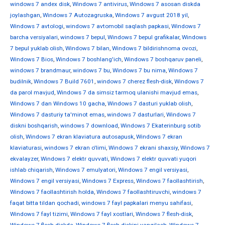
windows 7 andex disk
,
Windows 7 antivirus
,
Windows 7 asosan diskda
joylashgan
,
Windows 7 Autozagruska
,
Windows 7 avgust 2018 yil
,
Windows 7 avtologi
,
windows 7 avtomobil saqlash papkasi
,
Windows 7
barcha versiyalari
,
windows 7 bepul
,
Windows 7 bepul grafikalar
,
Windows
7 bepul yuklab olish
,
Windows 7 bilan
,
Windows 7 bildirishnoma ovozi
,
Windows 7 Bios
,
Windows 7 boshlang'ich
,
Windows 7 boshqaruv paneli
,
windows 7 brandmaur
,
windows 7 bu
,
Windows 7 bu nima
,
Windows 7
budilnik
,
Windows 7 Build 7601
,
windows 7 cherez flesh-disk
,
Windows 7
da parol mavjud
,
Windows 7 da simsiz tarmoq ulanishi mavjud emas
,
Windows 7 dan Windows 10 gacha
,
Windows 7 dasturi yuklab olish
,
Windows 7 dasturiy ta'minot emas
,
windows 7 dasturlari
,
Windows 7
diskni boshqarish
,
windows 7 download
,
Windows 7 Ekaterinburg sotib
olish
,
Windows 7 ekran klaviatura autosapusk
,
Windows 7 ekran
klaviaturasi
,
windows 7 ekran o'limi
,
Windows 7 ekrani shaxsiy
,
Windows 7
ekvalayzer
,
Windows 7 elektr quvvati
,
Windows 7 elektr quvvati yuqori
ishlab chiqarish
,
Windows 7 emulyatori
,
Windows 7 engil versiyasi
,
Windows 7 engil versiyasi
,
Windows 7 Express
,
Windows 7 faollashtirish
,
Windows 7 faollashtirish holda
,
Windows 7 faollashtiruvchi
,
windows 7
faqat bitta tildan qochadi
,
windows 7 fayl papkalari menyu sahifasi
,
Windows 7 fayl tizimi
,
Windows 7 fayl xostlari
,
Windows 7 flesh-disk
,