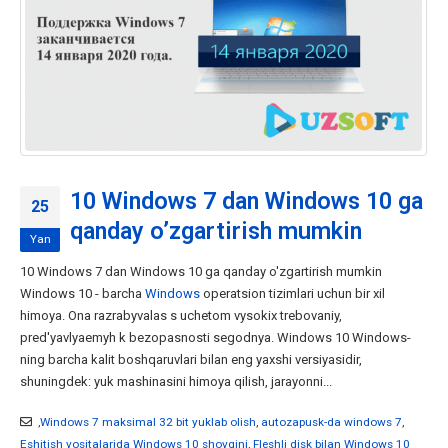
10 Windows 7 dan Windows 10 ga
25
qanday o’zgartirish mumkin
Yan
10 Windows 7 dan Windows 10 ga qanday o'zgartirish mumkin
Windows 10 - barcha
Windows
operatsion tizimlari uchun bir xil
himoya. Ona razrabyvalas s uchetom vysokix trebovaniy,
pred'yavlyaemyh k bezopasnosti segodnya. Windows 10 Windows-
ning barcha kalit boshqaruvlari bilan eng yaxshi versiyasidir,
shuningdek: yuk mashinasini himoya qilish, jarayonni...
,Windows 7 maksimal 32 bit yuklab olish
,
autozapusk-da windows 7
,
Eshitish vositalarida Windows 10 shovqini
,
Fleshli disk bilan Windows 10