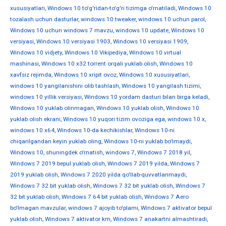
xususiyatlari
,
Windows 10 to'g'ridan-to'g'ri tizimga o'rnatiladi
,
Windows 10
tozalash uchun dasturlar
,
windows 10 tweaker
,
windows 10 uchun parol
,
Windows 10 uchun windows 7 mavzu
,
windows 10 update
,
Windows 10
versiyasi
,
Windows 10 versiyasi 1903
,
Windows 10 versiyasi 1909
,
Windows 10 vidjety
,
Windows 10 Vikipediya
,
Windows 10 virtual
mashinasi
,
Windows 10 x32 torrent orqali yuklab olish
,
Windows 10
xavfsiz rejimda
,
Windows 10 xripit ovoz
,
Windows 10 xususiyatlari
,
windows 10 yangilanishini olib tashlash
,
Windows 10 yangilash tizimi
,
windows 10 yillik versiyasi
,
Windows 10 yordam dasturi bilan birga keladi
,
Windows 10 yuklab olinmagan
,
Windows 10 yuklab olish
,
Windows 10
yuklab olish ekrani
,
Windows 10 yuqori tizim ovoziga ega
,
windows 10 х
,
windows 10 х64
,
Windows 10-da kechikishlar
,
Windows 10-ni
chiqarilgandan keyin yuklab oling
,
Windows 10-ni yuklab bo'lmaydi
,
Windows 10, shuningdek o'rnatish
,
windows 7
,
Windows 7 2018 yil
,
Windows 7 2019 bepul yuklab olish
,
Windows 7 2019 yilda
,
Windows 7
2019 yuklab olish
,
Windows 7 2020 yilda qo'llab-quvvatlanmaydi
,
Windows 7 32 bit yuklab olish
,
Windows 7 32 bit yuklab olish
,
Windows 7
32 bit yuklab olish
,
Windows 7 64 bit yuklab olish
,
Windows 7 Aero
bo'lmagan mavzular
,
windows 7 ajoyib to'plami
,
Windows 7 aktivator bepul
yuklab olish
,
Windows 7 aktivator km
,
Windows 7 anakartni almashtiradi
,