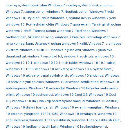
interfeysi
,
Fleshli disk bilan Windows 7 interfeysi
,
Fleshli disklar uchun
Windows 7
,
Laptop uchun windows 7
,
Noutbuk uchun Windows 7 yoki
Windows 10
,
O'yinlar uchun Windows 7
,
o'yinlar uchun windows 7 yoki
windows 10
,
Portlashdan oldin Windows 7 qora ekrani
,
Tahrir qilish uchun
windows 7 shrift
,
Tarmoq uchun windows 7
,
Telefonda Windows 7
faollashtirish
,
tiklashdan so'ng windows 7 brauzeri
,
Tizimdagi Windows 7
ning xotirasi kam
,
Ustanovki uchun windows 7 kaliti
,
Vindovs 7 .c
,
vindovs
7 kstrim
,
Vindovs 7 Yusb 3.0
,
vindovs 7 yusb dvd
,
vindovs 7 yusb dvd
daunload tul
,
vindovs 7 yusb dvd tul
,
vindovs 7 yusb tuls
,
windows 10
,
windows 10 10.1
,
windows 10 10.1 inch tablet
,
windows 10 10.1 tablet
,
windows 10 1909
,
windows 10 activator
,
windows 10 ajoyib to'plami
,
Windows 10 aktivator bepul yuklab olish
,
Windows 10 antivirus
,
Windows
10 antivirus yuklab olish
,
Windows 10 arxivlash sertifikatlari
,
windows 10
autosagruska
,
Windows 10 avtomobil
,
Windows 10 bo'yicha mutaxassis
bilimi
,
Windows 10 boshqaruvi
,
Windows 10 Cool OS
,
Windows 10 Cool
OS
,
Windows 10 da juda ko'p operatsiyalar mavjud
,
Windows 10 dasturi
,
Windows 10 diskni boshqarish
,
Windows 10 ekranini yangilash
,
Windows
10 ekranini yangilash 1920x1080
,
Windows 10 ekvalayzer
,
Windows 10
engil versiyasi
,
Windows 10 faollashtirish
,
Windows 10 faollashtirish kaliti
,
Windows 10 faollashtiruvchi kaliti
,
Windows 10 faollashtiruvchisi
,