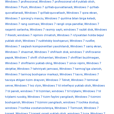
Windows 7 professional
,
Windows 7 professional x64 yuklab olish
,
Windows 7 Push
,
Windows 7 qo'llab-quvvatlanadi
,
Windows 7 qo'llab-
quvvatlanadi
,
Windows 7 qo'llab-quvvatlash
,
Windows 7 qora ekran
,
Windows 7 qorong'u mavzu
,
Windows 7 qurilma bilan birga keladi
,
Windows 7 rang sxemasi
,
Windows 7 rangli orqa panellar
,
Windows 7
raqamli sarlavha
,
Windows 7 rasmiy sayti
,
windows 7 razbit disk
,
Windows
7 Reestr
,
windows 7 rejimini o'rnatish
,
Windows 7 ro'yxatdan holda bepul
yuklab olish
,
Windows 7 ruditelskiy boshqaruvi
,
Windows 7 rusifier
,
Windows 7 saqlash komponentlari yaxshilandi
,
Windows 7 sariq ekran
,
Windows 7 shaxmat
,
Windows 7 shifrlash disk
,
windows 7 shifrovanie
papok
,
Windows 7 shrift o'lchamlari
,
Windows 7 shriftlari buzilmagan
,
Windows 7 shriftlarini yuklab oling
,
Windows 7 sinov rejimi
,
Windows 7
skriptlar
,
Windows 7 tahririyati jamoasi
,
Windows 7 tarmog'iga ulanish
,
Windows 7 tarmoq boshqaruv markazi
,
Windows 7 tas-ix
,
Windows 7
tavsiya etilgan tizim drayveri
,
Windows 7 Telnet
,
Windows 7 terminal
server
,
Windows 7 tez o'yin
,
Windows 7 til interfeysi yuklab olish
,
Windows
7 til paneli
,
windows 7 til tizimlari
,
windows 7 til to'plami
,
Windows 7 til
to'plami russkiy
,
Windows 7 tizim faylini yangilash
,
Windows 7 tizimini
boshqarish
,
Windows 7 tizimini yangilash
,
windows 7 tochka dostup
,
windows 7 tochka vosstanovleniya
,
Windows 7 Tormosit
,
Windows 7
torrent
,
Windows 7 torrent orqali yuklab olish
,
windows 7 toza
,
Windows 7