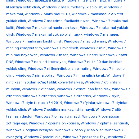
kaliti
,
Windows 7 litsenziya kaliti
,
Windows 7 litsenziya narxi
,
Windows 7
litsenziya sotib olish
,
Windows 7 ma'lumotlar yuklab olish
,
windows 7
maksimal
,
Windows 7 Maksimal 2019
,
Windows 7 maksimal aktivator
yuklab olish
,
Windows 7 maksimal faollashtiruvchi
,
Windows 7 maksimal
kaliti
,
Windows 7 maksimal nashrdan keyin
,
Windows 7 maksimal yuklab
olish
,
Windows 7 maksimal yuklab olish tas-ix
,
windows 7 manager
,
Windows 7 markazini kashf qilish
,
Windows 7 mavjud emas
,
Windows 7
mening kompyuterim
,
windows 7 microsoft
,
windows 7 mini
,
Windows 7
minimal haydovchi
,
windows 7 msdn
,
Windows 7 narxi
,
Windows 7 narxi
DNS
,
Windows 7 narxlari litsenziyasi
,
Windows 7 ni 14:00 dan boshlab
yuklab oling
,
Windows 7 ni flesh-disk bilan o'rnating
,
Windows 7 ni sotib
oling
,
windows 7 nima bo'ladi
,
Windows 7 nima qilish kerak
,
Windows 7
ning kashfiyotdan so'ng tsiklik konvertatsiyasi
,
Windows 7 o'chirilishi
mumkin
,
Windows 7 o'lchami
,
Windows 7 o'rnatilgan flesh-disk
,
Windows 7
o'rnatish
,
windows 7 o'rnatish
,
windows 7 o'rnatish
,
Windows 7 o'yin
,
Windows 7 o'yin taxtasi x64 2019
,
Windows 7 o'yinlar
,
windows 7 o'yinlar
yuklab olish
,
Windows 7 ochilish markazi ishlamaydi
,
Windows 7 olib
tashlash dasturi
,
Windows 7 onlayn o'ynaydi
,
Windows 7 operatsion
xotiraga ega
,
Windows 7 operatsion xotirasi
,
Windows 7 optimallashtirish
,
Windows 7 original versiyasi
,
Windows 7 oson yuklab olish
,
Windows 7
ovoz yo'q
,
Windows 7 parolni oldi
,
Windows 7 podkachki fayl
,
windows 7