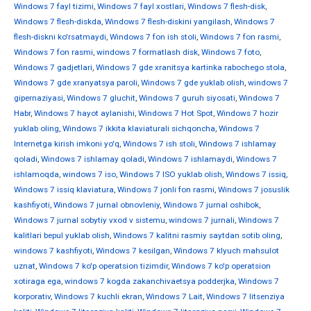
Windows 7 fayl tizimi
,
Windows 7 fayl xostlari
,
Windows 7 flesh-disk
,
Windows 7 flesh-diskda
,
Windows 7 flesh-diskini yangilash
,
Windows 7
flesh-diskni ko'rsatmaydi
,
Windows 7 fon ish stoli
,
Windows 7 fon rasmi
,
Windows 7 fon rasmi
,
windows 7 formatlash disk
,
Windows 7 foto
,
Windows 7 gadjetlari
,
Windows 7 gde xranitsya kartinka rabochego stola
,
Windows 7 gde xranyatsya paroli
,
Windows 7 gde yuklab olish
,
windows 7
gipernaziyasi
,
Windows 7 gluchit
,
Windows 7 guruh siyosati
,
Windows 7
Habr
,
Windows 7 hayot aylanishi
,
Windows 7 Hot Spot
,
Windows 7 hozir
yuklab oling
,
Windows 7 ikkita klaviaturali sichqoncha
,
Windows 7
Internetga kirish imkoni yo'q
,
Windows 7 ish stoli
,
Windows 7 ishlamay
qoladi
,
Windows 7 ishlamay qoladi
,
Windows 7 ishlamaydi
,
Windows 7
ishlamoqda
,
windows 7 iso
,
Windows 7 ISO yuklab olish
,
Windows 7 issiq
,
Windows 7 issiq klaviatura
,
Windows 7 jonli fon rasmi
,
Windows 7 josuslik
kashfiyoti
,
Windows 7 jurnal obnovleniy
,
Windows 7 jurnal oshibok
,
Windows 7 jurnal sobytiy vxod v sistemu
,
windows 7 jurnali
,
Windows 7
kalitlari bepul yuklab olish
,
Windows 7 kalitni rasmiy saytdan sotib oling
,
windows 7 kashfiyoti
,
Windows 7 kesilgan
,
Windows 7 klyuch mahsulot
uznat
,
Windows 7 ko'p operatsion tizimdir
,
Windows 7 ko'p operatsion
xotiraga ega
,
windows 7 kogda zakanchivaetsya podderjka
,
Windows 7
korporativ
,
Windows 7 kuchli ekran
,
Windows 7 Lait
,
Windows 7 litsenziya