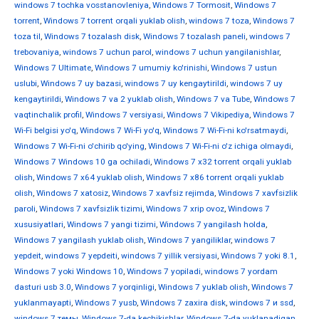
windows 7 tochka vosstanovleniya
,
Windows 7 Tormosit
,
Windows 7
torrent
,
Windows 7 torrent orqali yuklab olish
,
windows 7 toza
,
Windows 7
toza til
,
Windows 7 tozalash disk
,
Windows 7 tozalash paneli
,
windows 7
trebovaniya
,
windows 7 uchun parol
,
windows 7 uchun yangilanishlar
,
Windows 7 Ultimate
,
Windows 7 umumiy ko'rinishi
,
Windows 7 ustun
uslubi
,
Windows 7 uy bazasi
,
windows 7 uy kengaytirildi
,
windows 7 uy
kengaytirildi
,
Windows 7 va 2 yuklab olish
,
Windows 7 va Tube
,
Windows 7
vaqtinchalik profil
,
Windows 7 versiyasi
,
Windows 7 Vikipediya
,
Windows 7
Wi-Fi belgisi yo'q
,
Windows 7 Wi-Fi yo'q
,
Windows 7 Wi-Fi-ni ko'rsatmaydi
,
Windows 7 Wi-Fi-ni o'chirib qo'ying
,
Windows 7 Wi-Fi-ni o'z ichiga olmaydi
,
Windows 7 Windows 10 ga ochiladi
,
Windows 7 x32 torrent orqali yuklab
olish
,
Windows 7 x64 yuklab olish
,
Windows 7 x86 torrent orqali yuklab
olish
,
Windows 7 xatosiz
,
Windows 7 xavfsiz rejimda
,
Windows 7 xavfsizlik
paroli
,
Windows 7 xavfsizlik tizimi
,
Windows 7 xrip ovoz
,
Windows 7
xususiyatlari
,
Windows 7 yangi tizimi
,
Windows 7 yangilash holda
,
Windows 7 yangilash yuklab olish
,
Windows 7 yangiliklar
,
windows 7
yepdeit
,
windows 7 yepdeiti
,
windows 7 yillik versiyasi
,
Windows 7 yoki 8.1
,
Windows 7 yoki Windows 10
,
Windows 7 yopiladi
,
windows 7 yordam
dasturi usb 3.0
,
Windows 7 yorqinligi
,
Windows 7 yuklab olish
,
Windows 7
yuklanmayapti
,
Windows 7 yusb
,
Windows 7 zaxira disk
,
windows 7 и ssd
,
windows 7 темы
,
Windows 7-da kechikishlar
,
Windows 7-da yuklanadigan