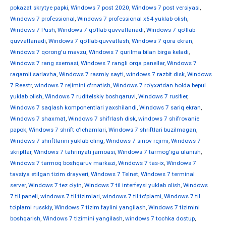
pokazat skrytye papki
,
Windows 7 post 2020
,
Windows 7 post versiyasi
,
Windows 7 professional
,
Windows 7 professional x64 yuklab olish
,
Windows 7 Push
,
Windows 7 qo'llab-quvvatlanadi
,
Windows 7 qo'llab-
quvvatlanadi
,
Windows 7 qo'llab-quvvatlash
,
Windows 7 qora ekran
,
Windows 7 qorong'u mavzu
,
Windows 7 qurilma bilan birga keladi
,
Windows 7 rang sxemasi
,
Windows 7 rangli orqa panellar
,
Windows 7
raqamli sarlavha
,
Windows 7 rasmiy sayti
,
windows 7 razbit disk
,
Windows
7 Reestr
,
windows 7 rejimini o'rnatish
,
Windows 7 ro'yxatdan holda bepul
yuklab olish
,
Windows 7 ruditelskiy boshqaruvi
,
Windows 7 rusifier
,
Windows 7 saqlash komponentlari yaxshilandi
,
Windows 7 sariq ekran
,
Windows 7 shaxmat
,
Windows 7 shifrlash disk
,
windows 7 shifrovanie
papok
,
Windows 7 shrift o'lchamlari
,
Windows 7 shriftlari buzilmagan
,
Windows 7 shriftlarini yuklab oling
,
Windows 7 sinov rejimi
,
Windows 7
skriptlar
,
Windows 7 tahririyati jamoasi
,
Windows 7 tarmog'iga ulanish
,
Windows 7 tarmoq boshqaruv markazi
,
Windows 7 tas-ix
,
Windows 7
tavsiya etilgan tizim drayveri
,
Windows 7 Telnet
,
Windows 7 terminal
server
,
Windows 7 tez o'yin
,
Windows 7 til interfeysi yuklab olish
,
Windows
7 til paneli
,
windows 7 til tizimlari
,
windows 7 til to'plami
,
Windows 7 til
to'plami russkiy
,
Windows 7 tizim faylini yangilash
,
Windows 7 tizimini
boshqarish
,
Windows 7 tizimini yangilash
,
windows 7 tochka dostup
,