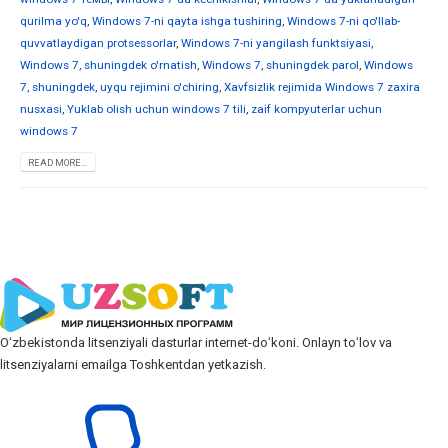
qurilma yo'q
,
Windows 7-ni qayta ishga tushiring
,
Windows 7-ni qo'llab-
quvvatlaydigan protsessorlar
,
Windows 7-ni yangilash funktsiyasi
,
Windows 7, shuningdek o'rnatish
,
Windows 7, shuningdek parol
,
Windows
7, shuningdek, uyqu rejimini o'chiring
,
Xavfsizlik rejimida Windows 7 zaxira
nusxasi
,
Yuklab olish uchun windows 7 tili
,
zaif kompyuterlar uchun
windows 7
READ MORE...
Oʻzbekistonda litsenziyali dasturlar internet-doʻkoni. Onlayn toʻlov va
litsenziyalarni emailga Toshkentdan yetkazish.