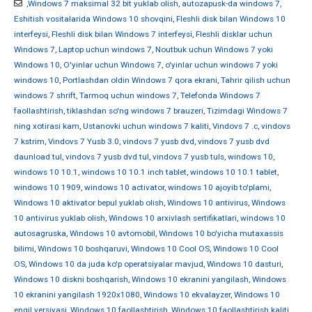
,Windows 7 maksimal 32 bit yuklab olish
,
autozapusk-da windows 7
,
Eshitish vositalarida Windows 10 shovqini
,
Fleshli disk bilan Windows 10
interfeysi
,
Fleshli disk bilan Windows 7 interfeysi
,
Fleshli disklar uchun
Windows 7
,
Laptop uchun windows 7
,
Noutbuk uchun Windows 7 yoki
Windows 10
,
O'yinlar uchun Windows 7
,
o'yinlar uchun windows 7 yoki
windows 10
,
Portlashdan oldin Windows 7 qora ekrani
,
Tahrir qilish uchun
windows 7 shrift
,
Tarmoq uchun windows 7
,
Telefonda Windows 7
faollashtirish
,
tiklashdan so'ng windows 7 brauzeri
,
Tizimdagi Windows 7
ning xotirasi kam
,
Ustanovki uchun windows 7 kaliti
,
Vindovs 7 .c
,
vindovs
7 kstrim
,
Vindovs 7 Yusb 3.0
,
vindovs 7 yusb dvd
,
vindovs 7 yusb dvd
daunload tul
,
vindovs 7 yusb dvd tul
,
vindovs 7 yusb tuls
,
windows 10
,
windows 10 10.1
,
windows 10 10.1 inch tablet
,
windows 10 10.1 tablet
,
windows 10 1909
,
windows 10 activator
,
windows 10 ajoyib to'plami
,
Windows 10 aktivator bepul yuklab olish
,
Windows 10 antivirus
,
Windows
10 antivirus yuklab olish
,
Windows 10 arxivlash sertifikatlari
,
windows 10
autosagruska
,
Windows 10 avtomobil
,
Windows 10 bo'yicha mutaxassis
bilimi
,
Windows 10 boshqaruvi
,
Windows 10 Cool OS
,
Windows 10 Cool
OS
,
Windows 10 da juda ko'p operatsiyalar mavjud
,
Windows 10 dasturi
,
Windows 10 diskni boshqarish
,
Windows 10 ekranini yangilash
,
Windows
10 ekranini yangilash 1920x1080
,
Windows 10 ekvalayzer
,
Windows 10
engil versiyasi
,
Windows 10 faollashtirish
,
Windows 10 faollashtirish kaliti
,