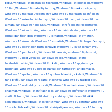
bepul
,
Windows 10 litsenziyasi toshkent
,
Windows 10 logotiplari
,
windows
10 ltsc
,
Windows 10 mahalliy tarmoq
,
Windows 10 markazi otzyvov
,
windows 10 markazi uvedomleniy
,
windows 10 markazini kashf qilish
,
Windows 10 mikrofon ishlamaydi
,
Windows 10 narxi
,
windows 10 narxi
almaty
,
Windows 10 narxi DNS
,
Windows 10 ni faollashtirib bo'lmaydi
,
Windows 10 ni sotib oling
,
Windows 10 o'chirish dasturi
,
Windows 10
o'rnatilgan flesh-disk
,
Windows 10 o'rnatish
,
Windows 10 o'rnatish
,
windows 10 o'rnatish
,
Windows 10 o'rnatish
,
Windows 10 ofisga o'xshaydi
,
windows 10 operatsion tizimi ishlaydi
,
Windows 10 ovozi ishlamaydi
,
Windows 10 parolni oldi
,
Windows 10 parolsiz
,
windows 10 planshet
,
Windows 10 post versiyasi
,
windows 10 pro
,
Windows 10 pro
faollashtiruvchisi
,
Windows 10 Pro kaliti
,
Windows 10 qayta ishga
tushiriladi
,
Windows 10 qo'llab-quvvatlash tarmog'ini aniqlamaydi
,
Windows 10 qulflari
,
Windows 10 qurilma bilan birga keladi
,
Windows 10
rang profili
,
Windows 10 raqamli litsenziya
,
windows 10 razdelit disk
,
Windows 10 roditelskiy nazorati
,
Windows 10 saqlash ekrani
,
Windows 10
shaxmat
,
Windows 10 shifrlash disk
,
windows 10 shifrovanie
,
Windows 10
shrift o'lchami
,
Windows 10 shriftni yaxshilaydi
,
Windows 10 siklik
konvertatsiya
,
windows 10 skript tizimlari
,
Windows 10 skriptlar
,
Windows
10 sotib olish kaliti
,
Windows 10 tahririyati jamoasi
,
Windows 10 tarmoq