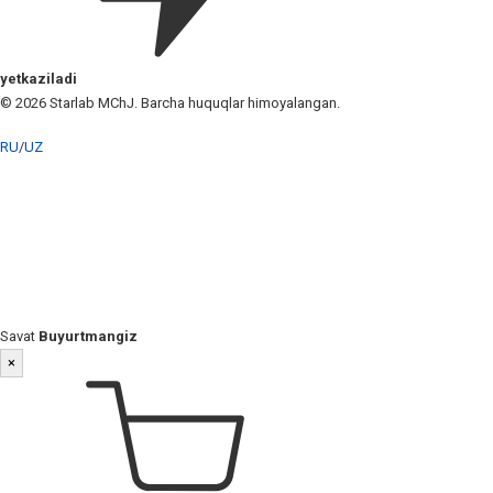
yetkaziladi
© 2026 Starlab MChJ. Barcha huquqlar himoyalangan.
RU
/
UZ
Savat
Buyurtmangiz
×