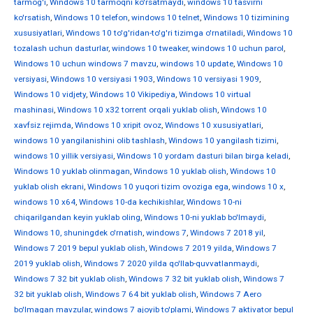
tarmog'i
,
Windows 10 tarmoqni ko'rsatmaydi
,
windows 10 tasvirni
ko'rsatish
,
Windows 10 telefon
,
windows 10 telnet
,
Windows 10 tizimining
xususiyatlari
,
Windows 10 to'g'ridan-to'g'ri tizimga o'rnatiladi
,
Windows 10
tozalash uchun dasturlar
,
windows 10 tweaker
,
windows 10 uchun parol
,
Windows 10 uchun windows 7 mavzu
,
windows 10 update
,
Windows 10
versiyasi
,
Windows 10 versiyasi 1903
,
Windows 10 versiyasi 1909
,
Windows 10 vidjety
,
Windows 10 Vikipediya
,
Windows 10 virtual
mashinasi
,
Windows 10 x32 torrent orqali yuklab olish
,
Windows 10
xavfsiz rejimda
,
Windows 10 xripit ovoz
,
Windows 10 xususiyatlari
,
windows 10 yangilanishini olib tashlash
,
Windows 10 yangilash tizimi
,
windows 10 yillik versiyasi
,
Windows 10 yordam dasturi bilan birga keladi
,
Windows 10 yuklab olinmagan
,
Windows 10 yuklab olish
,
Windows 10
yuklab olish ekrani
,
Windows 10 yuqori tizim ovoziga ega
,
windows 10 х
,
windows 10 х64
,
Windows 10-da kechikishlar
,
Windows 10-ni
chiqarilgandan keyin yuklab oling
,
Windows 10-ni yuklab bo'lmaydi
,
Windows 10, shuningdek o'rnatish
,
windows 7
,
Windows 7 2018 yil
,
Windows 7 2019 bepul yuklab olish
,
Windows 7 2019 yilda
,
Windows 7
2019 yuklab olish
,
Windows 7 2020 yilda qo'llab-quvvatlanmaydi
,
Windows 7 32 bit yuklab olish
,
Windows 7 32 bit yuklab olish
,
Windows 7
32 bit yuklab olish
,
Windows 7 64 bit yuklab olish
,
Windows 7 Aero
bo'lmagan mavzular
,
windows 7 ajoyib to'plami
,
Windows 7 aktivator bepul