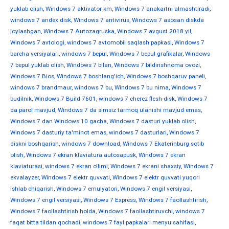
yuklab olish
,
Windows 7 aktivator km
,
Windows 7 anakartni almashtiradi
,
windows 7 andex disk
,
Windows 7 antivirus
,
Windows 7 asosan diskda
joylashgan
,
Windows 7 Autozagruska
,
Windows 7 avgust 2018 yil
,
Windows 7 avtologi
,
windows 7 avtomobil saqlash papkasi
,
Windows 7
barcha versiyalari
,
windows 7 bepul
,
Windows 7 bepul grafikalar
,
Windows
7 bepul yuklab olish
,
Windows 7 bilan
,
Windows 7 bildirishnoma ovozi
,
Windows 7 Bios
,
Windows 7 boshlang'ich
,
Windows 7 boshqaruv paneli
,
windows 7 brandmaur
,
windows 7 bu
,
Windows 7 bu nima
,
Windows 7
budilnik
,
Windows 7 Build 7601
,
windows 7 cherez flesh-disk
,
Windows 7
da parol mavjud
,
Windows 7 da simsiz tarmoq ulanishi mavjud emas
,
Windows 7 dan Windows 10 gacha
,
Windows 7 dasturi yuklab olish
,
Windows 7 dasturiy ta'minot emas
,
windows 7 dasturlari
,
Windows 7
diskni boshqarish
,
windows 7 download
,
Windows 7 Ekaterinburg sotib
olish
,
Windows 7 ekran klaviatura autosapusk
,
Windows 7 ekran
klaviaturasi
,
windows 7 ekran o'limi
,
Windows 7 ekrani shaxsiy
,
Windows 7
ekvalayzer
,
Windows 7 elektr quvvati
,
Windows 7 elektr quvvati yuqori
ishlab chiqarish
,
Windows 7 emulyatori
,
Windows 7 engil versiyasi
,
Windows 7 engil versiyasi
,
Windows 7 Express
,
Windows 7 faollashtirish
,
Windows 7 faollashtirish holda
,
Windows 7 faollashtiruvchi
,
windows 7
faqat bitta tildan qochadi
,
windows 7 fayl papkalari menyu sahifasi
,