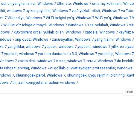
 uchun yangilanishlar
,
Windows 7 Ultimate
,
Windows 7 umumiy ko'rinishi
,
Windo
ildi
,
windows 7 uy kengaytirildi
,
Windows 7 va 2 yuklab olish
,
Windows 7 va Tub
s 7 Vikipediya
,
Windows 7 Wi-Fi belgisi yo'q
,
Windows 7 Wi-Fi yo'q
,
Windows 7 Wi
 Wi-Fi-ni o'z ichiga olmaydi
,
Windows 7 Windows 10 ga ochiladi
,
Windows 7 x3
dows 7 x86 torrent orqali yuklab olish
,
Windows 7 xatosiz
,
Windows 7 xavfsiz r
ndows 7 xrip ovoz
,
Windows 7 xususiyatlari
,
Windows 7 yangi tizimi
,
Windows 7
 7 yangiliklar
,
windows 7 yepdeit
,
windows 7 yepdeiti
,
windows 7 yillik versiyas
7 yopiladi
,
windows 7 yordam dasturi usb 3.0
,
Windows 7 yorqinligi
,
Windows 7
indows 7 zaxira disk
,
windows 7 и ssd
,
windows 7 темы
,
Windows 7-da kechiki
a ishga tushiring
,
Windows 7-ni qo'llab-quvvatlaydigan protsessorlar
,
Windows 7
ndows 7, shuningdek parol
,
Windows 7, shuningdek, uyqu rejimini o'chiring
,
Xavf
ows 7 tili
,
zaif kompyuterlar uchun windows 7
READ 