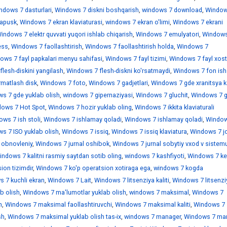
ndows 7 dasturlari
,
Windows 7 diskni boshqarish
,
windows 7 download
,
Window
sapusk
,
Windows 7 ekran klaviaturasi
,
windows 7 ekran o'limi
,
Windows 7 ekrani
indows 7 elektr quvvati yuqori ishlab chiqarish
,
Windows 7 emulyatori
,
Windows
ess
,
Windows 7 faollashtirish
,
Windows 7 faollashtirish holda
,
Windows 7
ows 7 fayl papkalari menyu sahifasi
,
Windows 7 fayl tizimi
,
Windows 7 fayl xostl
lesh-diskini yangilash
,
Windows 7 flesh-diskni ko'rsatmaydi
,
Windows 7 fon ish 
rmatlash disk
,
Windows 7 foto
,
Windows 7 gadjetlari
,
Windows 7 gde xranitsya k
s 7 gde yuklab olish
,
windows 7 gipernaziyasi
,
Windows 7 gluchit
,
Windows 7 
ows 7 Hot Spot
,
Windows 7 hozir yuklab oling
,
Windows 7 ikkita klaviaturali
ws 7 ish stoli
,
Windows 7 ishlamay qoladi
,
Windows 7 ishlamay qoladi
,
Window
s 7 ISO yuklab olish
,
Windows 7 issiq
,
Windows 7 issiq klaviatura
,
Windows 7 jo
 obnovleniy
,
Windows 7 jurnal oshibok
,
Windows 7 jurnal sobytiy vxod v sistem
indows 7 kalitni rasmiy saytdan sotib oling
,
windows 7 kashfiyoti
,
Windows 7 ke
ion tizimdir
,
Windows 7 ko'p operatsion xotiraga ega
,
windows 7 kogda
 7 kuchli ekran
,
Windows 7 Lait
,
Windows 7 litsenziya kaliti
,
Windows 7 litsenzi
b olish
,
Windows 7 ma'lumotlar yuklab olish
,
windows 7 maksimal
,
Windows 7
h
,
Windows 7 maksimal faollashtiruvchi
,
Windows 7 maksimal kaliti
,
Windows 7
sh
,
Windows 7 maksimal yuklab olish tas-ix
,
windows 7 manager
,
Windows 7 mar