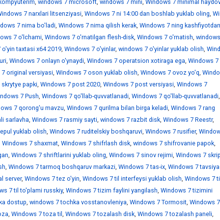
kompyuterim
,
windows 7 microsoft
,
windows 7 mini
,
Windows 7 minimal haydov
indows 7 narxlari litsenziyasi
,
Windows 7 ni 14:00 dan boshlab yuklab oling
,
Wi
dows 7 nima bo'ladi
,
Windows 7 nima qilish kerak
,
Windows 7 ning kashfiyotdan
ows 7 o'lchami
,
Windows 7 o'rnatilgan flesh-disk
,
Windows 7 o'rnatish
,
windows
o'yin taxtasi x64 2019
,
Windows 7 o'yinlar
,
windows 7 o'yinlar yuklab olish
,
Win
uri
,
Windows 7 onlayn o'ynaydi
,
Windows 7 operatsion xotiraga ega
,
Windows 7
 original versiyasi
,
Windows 7 oson yuklab olish
,
Windows 7 ovoz yo'q
,
Windo
skrytye papki
,
Windows 7 post 2020
,
Windows 7 post versiyasi
,
Windows 7
ndows 7 Push
,
Windows 7 qo'llab-quvvatlanadi
,
Windows 7 qo'llab-quvvatlanadi
,
ows 7 qorong'u mavzu
,
Windows 7 qurilma bilan birga keladi
,
Windows 7 rang
i sarlavha
,
Windows 7 rasmiy sayti
,
windows 7 razbit disk
,
Windows 7 Reestr
,
epul yuklab olish
,
Windows 7 ruditelskiy boshqaruvi
,
Windows 7 rusifier
,
Window
,
Windows 7 shaxmat
,
Windows 7 shifrlash disk
,
windows 7 shifrovanie papok
,
gan
,
Windows 7 shriftlarini yuklab oling
,
Windows 7 sinov rejimi
,
Windows 7 skrip
sh
,
Windows 7 tarmoq boshqaruv markazi
,
Windows 7 tas-ix
,
Windows 7 tavsiya
l server
,
Windows 7 tez o'yin
,
Windows 7 til interfeysi yuklab olish
,
Windows 7 ti
s 7 til to'plami russkiy
,
Windows 7 tizim faylini yangilash
,
Windows 7 tizimini
ka dostup
,
windows 7 tochka vosstanovleniya
,
Windows 7 Tormosit
,
Windows 7
oza
,
Windows 7 toza til
,
Windows 7 tozalash disk
,
Windows 7 tozalash paneli
,