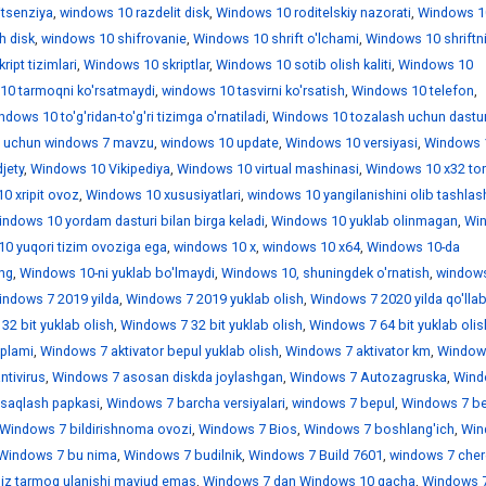
itsenziya
,
windows 10 razdelit disk
,
Windows 10 roditelskiy nazorati
,
Windows 1
h disk
,
windows 10 shifrovanie
,
Windows 10 shrift o'lchami
,
Windows 10 shriftn
ipt tizimlari
,
Windows 10 skriptlar
,
Windows 10 sotib olish kaliti
,
Windows 10
10 tarmoqni ko'rsatmaydi
,
windows 10 tasvirni ko'rsatish
,
Windows 10 telefon
,
dows 10 to'g'ridan-to'g'ri tizimga o'rnatiladi
,
Windows 10 tozalash uchun dastur
 uchun windows 7 mavzu
,
windows 10 update
,
Windows 10 versiyasi
,
Windows 
jety
,
Windows 10 Vikipediya
,
Windows 10 virtual mashinasi
,
Windows 10 x32 tor
0 xripit ovoz
,
Windows 10 xususiyatlari
,
windows 10 yangilanishini olib tashlas
ndows 10 yordam dasturi bilan birga keladi
,
Windows 10 yuklab olinmagan
,
Wi
0 yuqori tizim ovoziga ega
,
windows 10 х
,
windows 10 х64
,
Windows 10-da
ing
,
Windows 10-ni yuklab bo'lmaydi
,
Windows 10, shuningdek o'rnatish
,
window
indows 7 2019 yilda
,
Windows 7 2019 yuklab olish
,
Windows 7 2020 yilda qo'llab
32 bit yuklab olish
,
Windows 7 32 bit yuklab olish
,
Windows 7 64 bit yuklab olis
'plami
,
Windows 7 aktivator bepul yuklab olish
,
Windows 7 aktivator km
,
Window
ntivirus
,
Windows 7 asosan diskda joylashgan
,
Windows 7 Autozagruska
,
Wind
saqlash papkasi
,
Windows 7 barcha versiyalari
,
windows 7 bepul
,
Windows 7 be
Windows 7 bildirishnoma ovozi
,
Windows 7 Bios
,
Windows 7 boshlang'ich
,
Win
Windows 7 bu nima
,
Windows 7 budilnik
,
Windows 7 Build 7601
,
windows 7 che
iz tarmoq ulanishi mavjud emas
,
Windows 7 dan Windows 10 gacha
,
Windows 