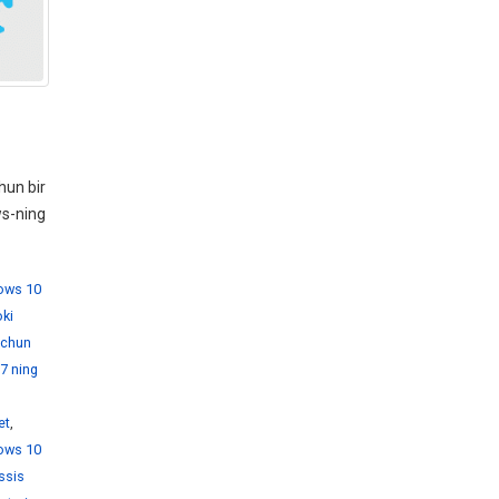
hun bir
ws-ning
dows 10
ki
 uchun
7 ning
et
,
ows 10
ssis