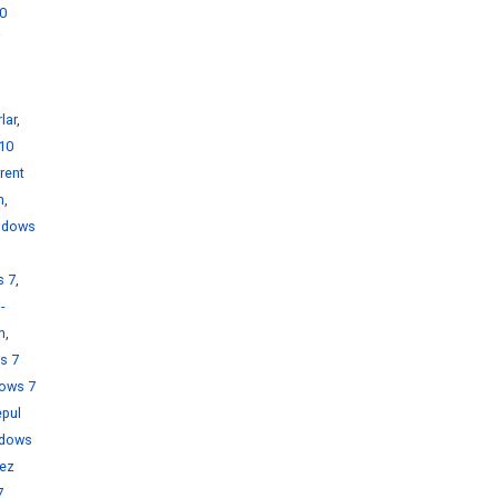
0
i
lar
,
10
rent
h
,
ndows
s 7
,
-
h
,
s 7
ows 7
pul
dows
rez
7