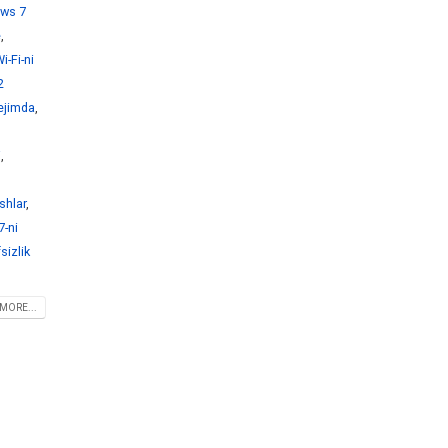
ws 7
e
,
-Fi-ni
2
ejimda
,
i
,
shlar
,
-ni
sizlik
MORE...