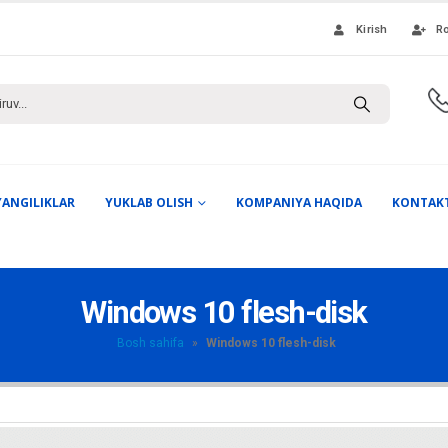
Kirish
Ro
YANGILIKLAR
YUKLAB OLISH
KOMPANIYA HAQIDA
KONTAK
Windows 10 flesh-disk
Bosh sahifa
»
Windows 10 flesh-disk