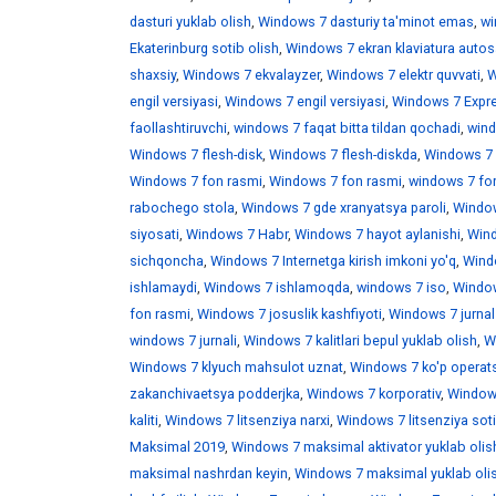
dasturi yuklab olish
,
Windows 7 dasturiy ta'minot emas
,
wi
Ekaterinburg sotib olish
,
Windows 7 ekran klaviatura auto
shaxsiy
,
Windows 7 ekvalayzer
,
Windows 7 elektr quvvati
,
W
engil versiyasi
,
Windows 7 engil versiyasi
,
Windows 7 Expr
faollashtiruvchi
,
windows 7 faqat bitta tildan qochadi
,
wind
Windows 7 flesh-disk
,
Windows 7 flesh-diskda
,
Windows 7 f
Windows 7 fon rasmi
,
Windows 7 fon rasmi
,
windows 7 fo
rabochego stola
,
Windows 7 gde xranyatsya paroli
,
Window
siyosati
,
Windows 7 Habr
,
Windows 7 hayot aylanishi
,
Wind
sichqoncha
,
Windows 7 Internetga kirish imkoni yo'q
,
Windo
ishlamaydi
,
Windows 7 ishlamoqda
,
windows 7 iso
,
Window
fon rasmi
,
Windows 7 josuslik kashfiyoti
,
Windows 7 jurnal
windows 7 jurnali
,
Windows 7 kalitlari bepul yuklab olish
,
W
Windows 7 klyuch mahsulot uznat
,
Windows 7 ko'p operats
zakanchivaetsya podderjka
,
Windows 7 korporativ
,
Windows
kaliti
,
Windows 7 litsenziya narxi
,
Windows 7 litsenziya soti
Maksimal 2019
,
Windows 7 maksimal aktivator yuklab olis
maksimal nashrdan keyin
,
Windows 7 maksimal yuklab oli