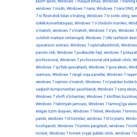
kashf qilish
,
Windows 7 mavjud emas
,
Windows 7 mening 
windows 7 msdn
,
Windows 7 narxi
,
Windows 7 narxi DNS
,
W
7 ni flesh-disk bilan o'rnating
,
Windows 7 ni sotib oling
,
win
tsiklik konvertatsiyasi
,
Windows 7 o'chirilishi mumkin
,
Wind
o'rnatish
,
windows 7 o'rnatish
,
Windows 7 o'yin
,
Windows 7 
ochilish markazi ishlamaydi
,
Windows 7 olib tashlash dast
operatsion xotirasi
,
Windows 7 optimallashtirish
,
Windows 7
parolni oldi
,
Windows 7 podkachki fayl
,
windows 7 pokazat 
professional
,
Windows 7 professional x64 yuklab olish
,
Wi
Windows 7 qo'llab-quvvatlash
,
Windows 7 qora ekran
,
Wind
sxemasi
,
Windows 7 rangli orqa panellar
,
Windows 7 raqaml
windows 7 rejimini o'rnatish
,
Windows 7 ro'yxatdan holda b
saqlash komponentlari yaxshilandi
,
Windows 7 sariq ekran
Windows 7 shrift o'lchamlari
,
Windows 7 shriftlari buzilma
Windows 7 tahririyati jamoasi
,
Windows 7 tarmog'iga ulani
etilgan tizim drayveri
,
Windows 7 Telnet
,
Windows 7 termina
paneli
,
windows 7 til tizimlari
,
windows 7 til to'plami
,
Window
boshqarish
,
Windows 7 tizimini yangilash
,
windows 7 toch
torrent
,
Windows 7 torrent orqali yuklab olish
,
windows 7 t