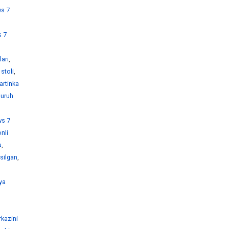
s 7
 7
ari
,
stoli
,
artinka
guruh
s 7
nli
u
,
silgan
,
ya
kazini