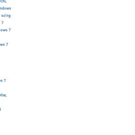
chi
,
ndows
 so'ng
 7
dows 7
ws 7
s 7
tlar
,
l