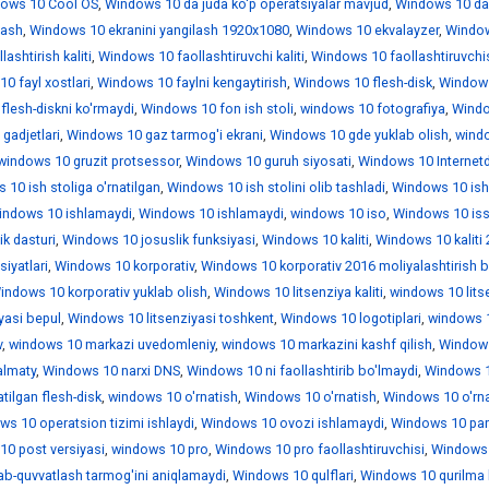
ows 10 Cool OS
,
Windows 10 da juda ko'p operatsiyalar mavjud
,
Windows 10 da
lash
,
Windows 10 ekranini yangilash 1920x1080
,
Windows 10 ekvalayzer
,
Windo
ashtirish kaliti
,
Windows 10 faollashtiruvchi kaliti
,
Windows 10 faollashtiruvchi
0 fayl xostlari
,
Windows 10 faylni kengaytirish
,
Windows 10 flesh-disk
,
Window
lesh-diskni ko'rmaydi
,
Windows 10 fon ish stoli
,
windows 10 fotografiya
,
Wind
gadjetlari
,
Windows 10 gaz tarmog'i ekrani
,
Windows 10 gde yuklab olish
,
wind
windows 10 gruzit protsessor
,
Windows 10 guruh siyosati
,
Windows 10 Internet
10 ish stoliga o'rnatilgan
,
Windows 10 ish stolini olib tashladi
,
Windows 10 is
indows 10 ishlamaydi
,
Windows 10 ishlamaydi
,
windows 10 iso
,
Windows 10 iss
k dasturi
,
Windows 10 josuslik funksiyasi
,
Windows 10 kaliti
,
Windows 10 kaliti
iyatlari
,
Windows 10 korporativ
,
Windows 10 korporativ 2016 moliyalashtirish b
indows 10 korporativ yuklab olish
,
Windows 10 litsenziya kaliti
,
windows 10 lits
yasi bepul
,
Windows 10 litsenziyasi toshkent
,
Windows 10 logotiplari
,
windows 1
v
,
windows 10 markazi uvedomleniy
,
windows 10 markazini kashf qilish
,
Window
almaty
,
Windows 10 narxi DNS
,
Windows 10 ni faollashtirib bo'lmaydi
,
Windows 1
tilgan flesh-disk
,
windows 10 o'rnatish
,
Windows 10 o'rnatish
,
Windows 10 o'rna
ws 10 operatsion tizimi ishlaydi
,
Windows 10 ovozi ishlamaydi
,
Windows 10 par
0 post versiyasi
,
windows 10 pro
,
Windows 10 pro faollashtiruvchisi
,
Windows 
ab-quvvatlash tarmog'ini aniqlamaydi
,
Windows 10 qulflari
,
Windows 10 qurilma 