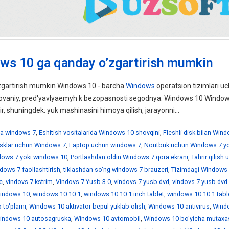
ws 10 ga qanday o’zgartirish mumkin
gartirish mumkin Windows 10 - barcha
Windows
operatsion tizimlari uc
ebovaniy, pred'yavlyaemyh k bezopasnosti segodnya. Windows 10 Windo
ir, shuningdek: yuk mashinasini himoya qilish, jarayonni...
a windows 7
,
Eshitish vositalarida Windows 10 shovqini
,
Fleshli disk bilan Win
disklar uchun Windows 7
,
Laptop uchun windows 7
,
Noutbuk uchun Windows 7 yo
ndows 7 yoki windows 10
,
Portlashdan oldin Windows 7 qora ekrani
,
Tahrir qilish
dows 7 faollashtirish
,
tiklashdan so'ng windows 7 brauzeri
,
Tizimdagi Windows 
c
,
vindovs 7 kstrim
,
Vindovs 7 Yusb 3.0
,
vindovs 7 yusb dvd
,
vindovs 7 yusb dvd
indows 10
,
windows 10 10.1
,
windows 10 10.1 inch tablet
,
windows 10 10.1 tabl
 to'plami
,
Windows 10 aktivator bepul yuklab olish
,
Windows 10 antivirus
,
Wind
indows 10 autosagruska
,
Windows 10 avtomobil
,
Windows 10 bo'yicha mutaxa