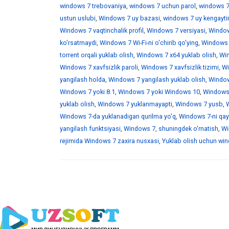
windows 7 trebovaniya
,
windows 7 uchun parol
,
windows 7
ustun uslubi
,
Windows 7 uy bazasi
,
windows 7 uy kengaytir
Windows 7 vaqtinchalik profil
,
Windows 7 versiyasi
,
Window
ko'rsatmaydi
,
Windows 7 Wi-Fi-ni o'chirib qo'ying
,
Windows 7
torrent orqali yuklab olish
,
Windows 7 x64 yuklab olish
,
Win
Windows 7 xavfsizlik paroli
,
Windows 7 xavfsizlik tizimi
,
Wi
yangilash holda
,
Windows 7 yangilash yuklab olish
,
Windows
Windows 7 yoki 8.1
,
Windows 7 yoki Windows 10
,
Windows 
yuklab olish
,
Windows 7 yuklanmayapti
,
Windows 7 yusb
,
W
Windows 7-da yuklanadigan qurilma yo'q
,
Windows 7-ni qayt
yangilash funktsiyasi
,
Windows 7, shuningdek o'rnatish
,
Wi
rejimida Windows 7 zaxira nusxasi
,
Yuklab olish uchun wind