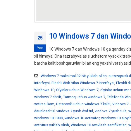
10 Windows 7 dan Windo
25
Yan
10 Windows 7 dan Windows 10 ga qanday o'z
xil himoya. Ona razrabyvalas s uchetom vysokix tr
barcha kalit boshqaruvlari bilan eng yaxshi versiyasid
,Windows 7 maksimal 32 bit yuklab olish
,
autozapusk-d
interfeysi
,
Fleshli disk bilan Windows 7 interfeysi
,
Fleshli 
Windows 10
,
O'yinlar uchun Windows 7
,
o'yinlar uchun wi
windows 7 shrift
,
Tarmoq uchun windows 7
,
Telefonda Win
xotirasi kam
,
Ustanovki uchun windows 7 kaliti
,
Vindovs 7 .
daunload tul
,
vindovs 7 yusb dvd tul
,
vindovs 7 yusb tuls
,
w
windows 10 1909
,
windows 10 activator
,
windows 10 ajoyib
antivirus yuklab olish
,
Windows 10 arxivlash sertifikatlari
,
w