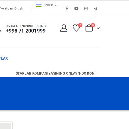
UZBEK
'yxatdan O'tish
0
0
BIZGA QO'NG'IROQ QILING!
+998 71 2001999
TLAR
STARLAB KOMPANIYASINING ONLAYN-DO'KONI