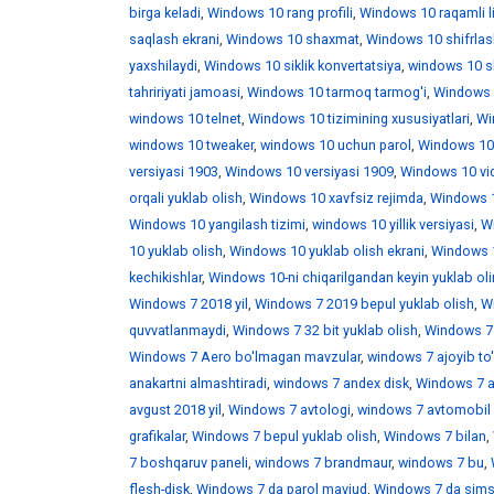
birga keladi
,
Windows 10 rang profili
,
Windows 10 raqamli l
saqlash ekrani
,
Windows 10 shaxmat
,
Windows 10 shifrlas
yaxshilaydi
,
Windows 10 siklik konvertatsiya
,
windows 10 skr
tahririyati jamoasi
,
Windows 10 tarmoq tarmog'i
,
Windows 
windows 10 telnet
,
Windows 10 tizimining xususiyatlari
,
Win
windows 10 tweaker
,
windows 10 uchun parol
,
Windows 10
versiyasi 1903
,
Windows 10 versiyasi 1909
,
Windows 10 vid
orqali yuklab olish
,
Windows 10 xavfsiz rejimda
,
Windows 1
Windows 10 yangilash tizimi
,
windows 10 yillik versiyasi
,
Wi
10 yuklab olish
,
Windows 10 yuklab olish ekrani
,
Windows 1
kechikishlar
,
Windows 10-ni chiqarilgandan keyin yuklab ol
Windows 7 2018 yil
,
Windows 7 2019 bepul yuklab olish
,
W
quvvatlanmaydi
,
Windows 7 32 bit yuklab olish
,
Windows 7 
Windows 7 Aero bo'lmagan mavzular
,
windows 7 ajoyib to
anakartni almashtiradi
,
windows 7 andex disk
,
Windows 7 a
avgust 2018 yil
,
Windows 7 avtologi
,
windows 7 avtomobil 
grafikalar
,
Windows 7 bepul yuklab olish
,
Windows 7 bilan
,
7 boshqaruv paneli
,
windows 7 brandmaur
,
windows 7 bu
,
flesh-disk
,
Windows 7 da parol mavjud
,
Windows 7 da sims