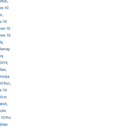
sturi
,
ws 10
si
,
s 10
ows 10
ows 10
da
,
hlamay
iq
 2019
,
ilan
,
enziya
0 ltsc
,
s 10
0 ni
tish
,
olni
10 Pro
bilan