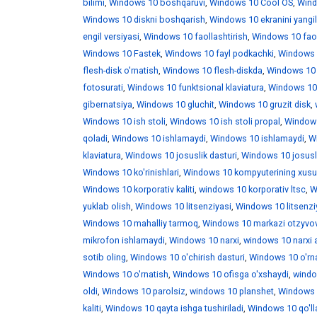
bilimi
,
Windows 10 boshqaruvi
,
Windows 10 Cool OS
,
Wind
Windows 10 diskni boshqarish
,
Windows 10 ekranini yangi
engil versiyasi
,
Windows 10 faollashtirish
,
Windows 10 faoll
Windows 10 Fastek
,
Windows 10 fayl podkachki
,
Windows 1
flesh-disk o'rnatish
,
Windows 10 flesh-diskda
,
Windows 10 f
fotosurati
,
Windows 10 funktsional klaviatura
,
Windows 10 
gibernatsiya
,
Windows 10 gluchit
,
Windows 10 gruzit disk
,
Windows 10 ish stoli
,
Windows 10 ish stoli propal
,
Windows 
qoladi
,
Windows 10 ishlamaydi
,
Windows 10 ishlamaydi
,
W
klaviatura
,
Windows 10 josuslik dasturi
,
Windows 10 josusli
Windows 10 ko'rinishlari
,
Windows 10 kompyuterining xusus
Windows 10 korporativ kaliti
,
windows 10 korporativ ltsc
,
W
yuklab olish
,
Windows 10 litsenziyasi
,
Windows 10 litsenzi
Windows 10 mahalliy tarmoq
,
Windows 10 markazi otzyvo
mikrofon ishlamaydi
,
Windows 10 narxi
,
windows 10 narxi 
sotib oling
,
Windows 10 o'chirish dasturi
,
Windows 10 o'rna
Windows 10 o'rnatish
,
Windows 10 ofisga o'xshaydi
,
windo
oldi
,
Windows 10 parolsiz
,
windows 10 planshet
,
Windows 1
kaliti
,
Windows 10 qayta ishga tushiriladi
,
Windows 10 qo'll